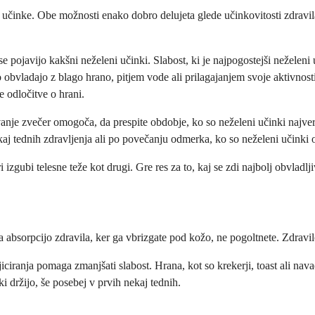
 učinke. Obe možnosti enako dobro delujeta glede učinkovitosti zdravila.
 pojavijo kakšni neželeni učinki. Slabost, ki je najpogostejši neželeni 
to obvladajo z blago hrano, pitjem vode ali prilagajanjem svoje aktivnost
 odločitve o hrani.
anje zvečer omogoča, da prespite obdobje, ko so neželeni učinki najverj
nekaj tednih zdravljenja ali po povečanju odmerka, ko so neželeni učinki
i izgubi telesne teže kot drugi. Gre res za to, kaj se zdi najbolj obvladlj
a absorpcijo zdravila, ker ga vbrizgate pod kožo, ne pogoltnete. Zdravi
iciranja pomaga zmanjšati slabost. Hrana, kot so krekerji, toast ali nava
ki držijo, še posebej v prvih nekaj tednih.