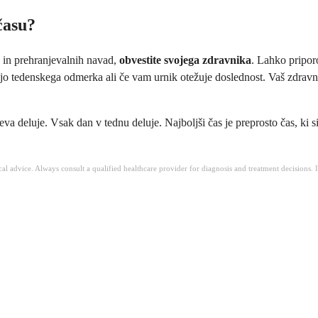
času?
ja in prehranjevalnih navad,
obvestite svojega zdravnika
. Lahko pripor
vijo tedenskega odmerka ali če vam urnik otežuje doslednost. Vaš zdravn
a deluje. Vsak dan v tednu deluje. Najboljši čas je preprosto čas, ki s
ical advice. Always consult a qualified healthcare provider for diagnosis and treatment decisions