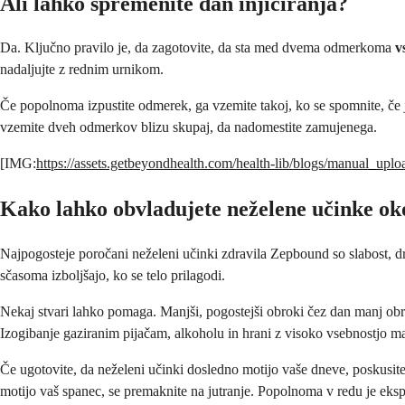
Ali lahko spremenite dan injiciranja?
Da. Ključno pravilo je, da zagotovite, da sta med dvema odmerkoma
v
nadaljujte z rednim urnikom.
Če popolnoma izpustite odmerek, ga vzemite takoj, ko se spomnite, če j
vzemite dveh odmerkov blizu skupaj, da nadomestite zamujenega.
[IMG:
https://assets.getbeyondhealth.com/health-lib/blogs/manual_u
Kako lahko obvladujete neželene učinke oko
Najpogosteje poročani neželeni učinki zdravila Zepbound so slabost, dr
sčasoma izboljšajo, ko se telo prilagodi.
Nekaj stvari lahko pomaga. Manjši, pogostejši obroki čez dan manj obre
Izogibanje gaziranim pijačam, alkoholu in hrani z visoko vsebnostjo ma
Če ugotovite, da neželeni učinki dosledno motijo vaše dneve, poskusite
motijo vaš spanec, se premaknite na jutranje. Popolnoma v redu je eksperi