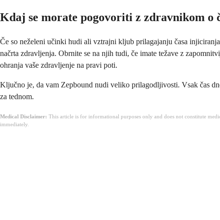
Kdaj se morate pogovoriti z zdravnikom o 
Če so neželeni učinki hudi ali vztrajni kljub prilagajanju časa injiciran
načrta zdravljenja. Obrnite se na njih tudi, če imate težave z zapomnit
ohranja vaše zdravljenje na pravi poti.
Ključno je, da vam Zepbound nudi veliko prilagodljivosti. Vsak čas dnev
za tednom.
Medical Disclaimer:
This article is for informational purposes only and does not constitute med
immediately.