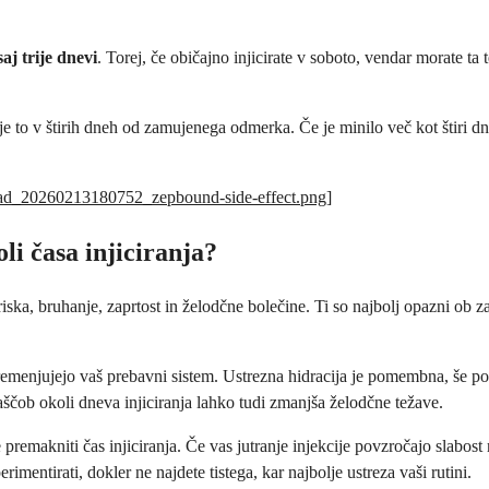
saj trije dnevi
. Torej, če običajno injicirate v soboto, vendar morate ta 
e to v štirih dneh od zamujenega odmerka. Če je minilo več kot štiri dn
pload_20260213180752_zepbound-side-effect.png
]
li časa injiciranja?
iska, bruhanje, zaprtost in želodčne bolečine. Ti so najbolj opazni ob 
menjujejo vaš prebavni sistem. Ustrezna hidracija je pomembna, še poseb
ščob okoli dneva injiciranja lahko tudi zmanjša želodčne težave.
 premakniti čas injiciranja. Če vas jutranje injekcije povzročajo slab
mentirati, dokler ne najdete tistega, kar najbolje ustreza vaši rutini.