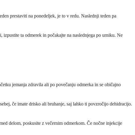
teden prestaviti na ponedeljek, je to v redu. Naslednji teden pa
i, izpustite ta odmerek in počakajte na naslednjega po urniku. Ne
začetku jemanja zdravila ali po povečanju odmerka in se običajno
ej, če imate drisko ali bruhanje, saj lahko ti povzročijo dehidracijo.
ost med delom, poskusite z večernim odmerkom. Če nočne injekcije