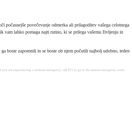
oči počasnejše povečevanje odmerka ali prilagoditev vašega celotnega
ik vam lahko pomaga najti rutino, ki se prilega vašemu življenju in
i ga boste zapomnili in se boste ob njem počutili najbolj udobno, teden
. If you are experiencing a medical emergency, call 911 or go to the nearest emergency room