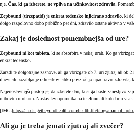
nje.
Čas, ki ga izberete, ne vpliva na učinkovitost zdravila.
Pomembn
Zepbound (tirzepatid) je enkrat tedensko injicirano zdravilo
, ki d
dolgo razpolovno dobo približno pet dni, zdravilo ostane aktivno v vašem
Zakaj je doslednost pomembnejša od ure?
Zepbound ni kot tableta
, ki se absorbira v nekaj urah. Ko ga vbrizga
enkrat tedensko.
Zaradi te dolgotrajne zasnove, ali ga vbrizgate ob 7. uri zjutraj ali ob 2
dnevi ali pozabljanje odmerkov lahko povzročijo upad ravni zdravila, k
Najenostavnejši pristop je, da izberete dan, ki si ga boste zanesljivo z
njihovim urnikom. Nastavitev opomnika na telefonu ali koledarju vsak
[IMG:
https://assets.getbeyondhealth.com/health-lib/blogs/manual_
Ali ga je treba jemati zjutraj ali zvečer?