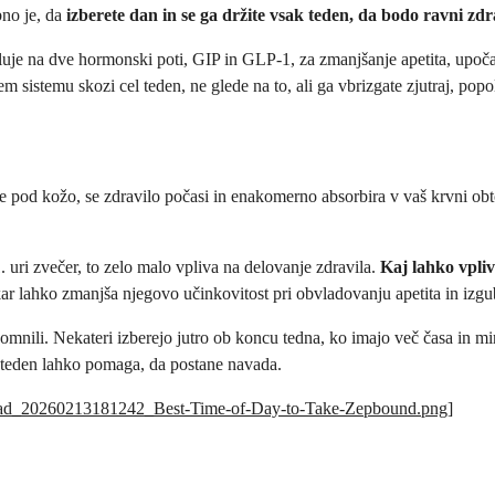
o je, da
izberete dan in se ga držite vsak teden, da bodo ravni zdr
eluje na dve hormonski poti, GIP in GLP-1, za zmanjšanje apetita, upoča
 sistemu skozi cel teden, ne glede na to, ali ga vbrizgate zjutraj, popo
te pod kožo, se zdravilo počasi in enakomerno absorbira v vaš krvni obto
1. uri zvečer, to zelo malo vpliva na delovanje zdravila.
Kaj lahko vpliv
ar lahko zmanjša njegovo učinkovitost pri obvladovanju apetita in izgub
apomnili. Nekateri izberejo jutro ob koncu tedna, ko imajo več časa in m
 teden lahko pomaga, da postane navada.
upload_20260213181242_Best-Time-of-Day-to-Take-Zepbound.png
]