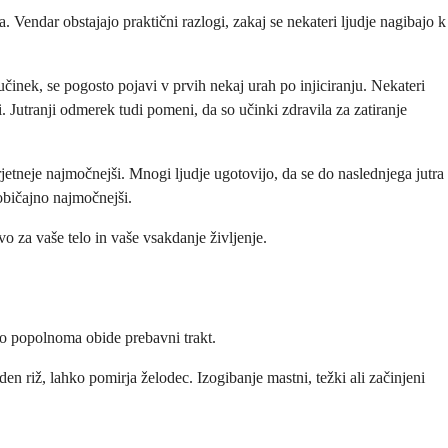
 Vendar obstajajo praktični razlogi, zakaj se nekateri ljudje nagibajo k
učinek, se pogosto pojavi v prvih nekaj urah po injiciranju. Nekateri
i. Jutranji odmerek tudi pomeni, da so učinki zdravila za zatiranje
etneje najmočnejši. Mnogi ljudje ugotovijo, da se do naslednjega jutra
 običajno najmočnejši.
ivo za vaše telo in vaše vsakdanje življenje.
lo popolnoma obide prebavni trakt.
den riž, lahko pomirja želodec. Izogibanje mastni, težki ali začinjeni