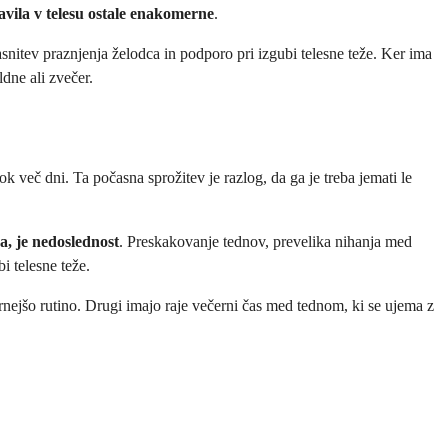
avila v telesu ostale enakomerne
.
snitev praznjenja želodca in podporo pri izgubi telesne teže. Ker ima
ldne ali zvečer.
k več dni. Ta počasna sprožitev je razlog, da ga je treba jemati le
a, je nedoslednost
. Preskakovanje tednov, prevelika nihanja med
i telesne teže.
irnejšo rutino. Drugi imajo raje večerni čas med tednom, ki se ujema z