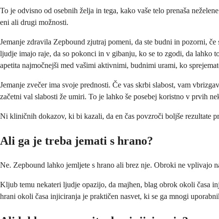
To je odvisno od osebnih želja in tega, kako vaše telo prenaša neželene
eni ali drugi možnosti.
Jemanje zdravila Zepbound zjutraj pomeni, da ste budni in pozorni, če se
ljudje imajo raje, da so pokonci in v gibanju, ko se to zgodi, da lahko 
apetita najmočnejši med vašimi aktivnimi, budnimi urami, ko sprejemate
Jemanje zvečer ima svoje prednosti. Če vas skrbi slabost, vam vbrizgav
začetni val slabosti že umiri. To je lahko še posebej koristno v prvih 
Ni kliničnih dokazov, ki bi kazali, da en čas povzroči boljše rezultate pr
Ali ga je treba jemati s hrano?
Ne. Zepbound lahko jemljete s hrano ali brez nje. Obroki ne vplivajo n
Kljub temu nekateri ljudje opazijo, da majhen, blag obrok okoli časa inj
hrani okoli časa injiciranja je praktičen nasvet, ki se ga mnogi uporabni