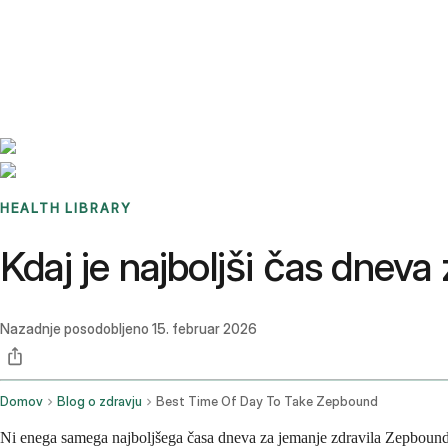
Benchmarks
Stories
FAQ
Sign up / Log in
HEALTH LIBRARY
Kdaj je najboljši čas dnev
Nazadnje posodobljeno
15. februar 2026
Domov
Blog o zdravju
Best Time Of Day To Take Zepbound
Ni enega samega najboljšega časa dneva za jemanje zdravila Zepbound.