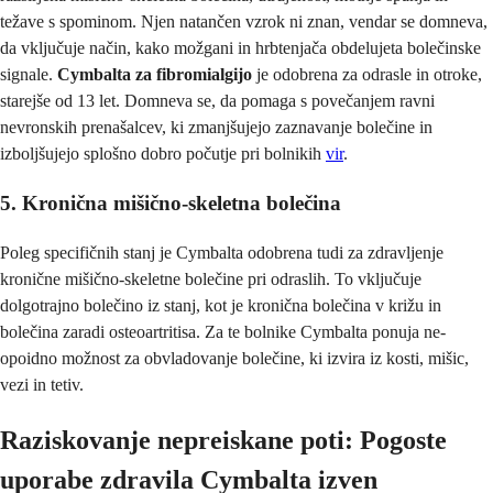
težave s spominom. Njen natančen vzrok ni znan, vendar se domneva,
da vključuje način, kako možgani in hrbtenjača obdelujeta bolečinske
signale.
Cymbalta za fibromialgijo
je odobrena za odrasle in otroke,
starejše od 13 let. Domneva se, da pomaga s povečanjem ravni
nevronskih prenašalcev, ki zmanjšujejo zaznavanje bolečine in
izboljšujejo splošno dobro počutje pri bolnikih
vir
.
5. Kronična mišično-skeletna bolečina
Poleg specifičnih stanj je Cymbalta odobrena tudi za zdravljenje
kronične mišično-skeletne bolečine pri odraslih. To vključuje
dolgotrajno bolečino iz stanj, kot je kronična bolečina v križu in
bolečina zaradi osteoartritisa. Za te bolnike Cymbalta ponuja ne-
opoidno možnost za obvladovanje bolečine, ki izvira iz kosti, mišic,
vezi in tetiv.
Raziskovanje nepreiskane poti: Pogoste
uporabe zdravila Cymbalta izven