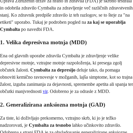
Uprava Združenih držav za hrano in zdravila (FDA) je skrbno testirala
in odobrila zdravilo Cymbalta za zdravljenje več različnih zdravstvenih
stanj. Ko zdravnik predpiše zdravilo iz teh razlogov, se to šteje za "na
etiketi" uporabo. Tukaj je podroben pogled na
za kaj se uporablja
Cymbalta
po navedbi FDA.
1. Velika depresivna motnja (MDD)
Ena od glavnih uporabe zdravila Cymbalta je zdravljenje velike
depresivne motnje, vztrajne motnje razpoloženja, ki presega zgolj
občutek žalosti.
Cymbalta za depresijo
deluje tako, da pomaga
obnoviti kemično ravnovesje v možganih, lajša simptome, kot so trajna
žalost, izguba zanimanja za dejavnosti, spremembe apetita ali spanja ter
občutki manjvrednosti
vir
. Odobreno je za odrasle z MDD.
2. Generalizirana anksiozna motnja (GAD)
Za tiste, ki doživljajo prekomerno, vztrajno skrb, ki jo je težko
nadzorovati, je
Cymbalta za tesnobo
lahko učinkovito zdravilo.
Odobrena s strani FDA je za obvladovanje generalizirane anksiozne