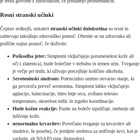
je treba govoriti z zdravnikom, če postanejo problematični.
Resni stranski učinki
Čeprav redkejši, nekateri
stranski učinki duloksetina
so resni in
zahtevajo takojšnjo zdravniško pomoč. Obrnite se na zdravnika ali
poiščite nujno pomoč, če doživite:
Poškodba jeter:
Simptomi vključujejo porumenelost kože ali
oči ( zlatenica), hude bolečine v trebuhu in temen urin. Tveganje
je večje pri tistih, ki uživajo precejšnje količine alkohola.
Serotoninski sindrom:
Potencialno smrtno nevarno stanje, ki
ga povzroča preveč serotonina. Simptomi lahko vključujejo
agitacijo, halucinacije, hitro bitje srca, zvišano telesno
temperaturo, okorelost mišic in izgubo koordinacije.
Hude kožne reakcije:
Pazite na boleče izpuščaje, mehurje ali
luščenje kože.
nenormalno krvavitev:
Povečano tveganje za krvavitev ali
modrice, še posebej, če jemljete sredstva za redčenje krvi, kot je
varfarin, ali NSAID (npr. ibuprofen).