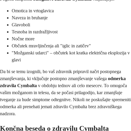
Omotica in vrtoglavica
Naveza in bruhanje
Glavoboli
Tesnoba in razdražljivost
Nočne more
Občutek mravljinčenja ali "iglic in zatičev"
"Možganski udarci" – občutek kot kratka električna eksplozija v
glavi
Da bi se temu izognili, bo vaš zdravnik pripravil načrt postopnega
zmanjševanja, ki vključuje postopno zmanjševanje vašega
odmerka
zdravila Cymbalta
v obdobju tednov ali celo mesecev. To omogoča
vašim možganom in telesu, da se počasi prilagodijo, kar zmanjšuje
tveganje za hude simptome odtegnitve. Nikoli ne poskušajte spremeniti
odmerka ali prenehati jemati zdravilo Cymbalta brez zdravniškega
nadzora.
Končna beseda o zdravilu Cymbalta