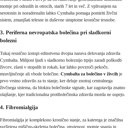
motnje pri odraslih in otrocih, starih 7 let in več. Z vplivanjem na
serotonin in noradrenalin lahko Cymbalta pomaga pomiriti živčni
sistem, zmanjšati telesne in duševne simptome kronične tesnobe.
3. Periferna nevropatska bolečina pri sladkorni
bolezni
Tukaj resnično izstopi edinstvena dvojna narava delovanja zdravila
Cymbalta. Milijoni ljudi s sladkorno boleznijo trpijo zaradi poškodb
živcev, zlasti v stopalih in rokah, kar lahko povzroči pekoče,
mravljinčenje ali vbode bolečine.
Cymbalta za bolečino v živcih
je
prvo vrstno zdravilo za to stanje, ker deluje znotraj centralnega
živčnega sistema, da blokira bolečinske signale, kar zagotavlja znatno
olajšanje, kjer tradicionalna protibolečinska zdravila morda ne uspejo.
4. Fibromialgija
Fibromialgija je kompleksno kronično stanje, za katerega je značilna
razširjena mišično-skeletna bolečina, utrujenost, motnje spanja in