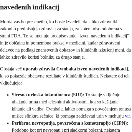
navedenih indikacij
Morda vas bo presenetilo, ko boste izvedeli, da lahko zdravniki
zakonito predpisujejo zdravila za stanja, za katera niso odobrena s
strani FDA. To se imenuje predpisovanje "izven navedenih indikacij"
in je običajna in pomembna praksa v medicini, kadar zdravstveni
delavec na podlagi znanstvenih dokazov in kliničnih izkušenj meni, da
lahko zdravilo koristi bolniku za drugo stanje.
Obstaja več
uporab zdravila Cymbalta izven navedenih indikacij
,
ki so pokazale obetavne rezultate v kliničnih študijah. Nekatere od teh
vključujejo:
Stresna urinska inkontinenca (SUI):
To stanje vključuje
uhajanje urina med telesnimi aktivnostmi, kot so kašljanje,
kihanje ali vadba. Cymbalta lahko pomaga s povečanjem tonusa
mišice sfinktra sečnice, ki pomaga zadrževati urin v mehurju
vir
.
Periferna nevropatija, povzročena s kemoterapijo (CIPN):
Podobno kot pri nevropatiji pri sladkorni bolezni, nekatera