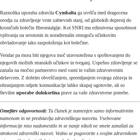
Raznolika uporaba zdravila
Cymbalta
ga uvršča med dragocena
orodja za zdravljenje vrste zahtevnih stanj, od globokih depresij do
kroničnih bolečin fibromialgije. Kot SNRI mu edinstvena sposobnost
vplivanja na serotonin in noradrenalin omogoča učinkovito
obvladovanje tako razpoloženja kot bolečine.
Vendar pa mora biti njegova moč uravnotežena s spoštovanjem do
njegovih možnih stranskih učinkov in tveganj. Uspešno zdravljenje se
zanaša na močno partnerstvo med vami in vašim zdravstvenim
delavcem. Z dobrim obveščanjem, spremljanjem svojega zdravja in
ohranjanjem odprte komunikacije lahko skupaj ugotovite, ali so
številne
uporabe duloksetina
prave za vaše zdravstvene potrebe.
Omejitev odgovornosti:
Ta članek je namenjen samo informativnim
namenom in ne predstavlja zdravniškega nasveta. Vsebovane
informacije niso nadomestilo in se nanje nikoli ne smete zanašati za
strokovni zdravniški nasvet. Vedno se pogovorite s svojim zdravnikom