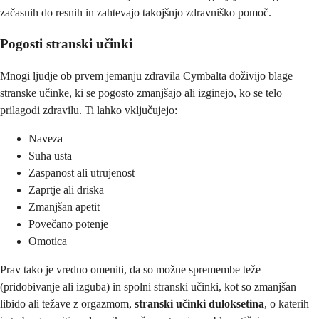
začasnih do resnih in zahtevajo takojšnjo zdravniško pomoč.
Pogosti stranski učinki
Mnogi ljudje ob prvem jemanju zdravila Cymbalta doživijo blage
stranske učinke, ki se pogosto zmanjšajo ali izginejo, ko se telo
prilagodi zdravilu. Ti lahko vključujejo:
Naveza
Suha usta
Zaspanost ali utrujenost
Zaprtje ali driska
Zmanjšan apetit
Povečano potenje
Omotica
Prav tako je vredno omeniti, da so možne spremembe teže
(pridobivanje ali izguba) in spolni stranski učinki, kot so zmanjšan
libido ali težave z orgazmom,
stranski učinki duloksetina
, o katerih