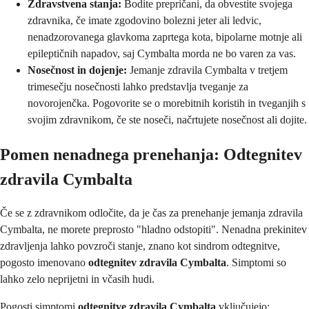
Zdravstvena stanja:
Bodite prepričani, da obvestite svojega
zdravnika, če imate zgodovino bolezni jeter ali ledvic,
nenadzorovanega glavkoma zaprtega kota, bipolarne motnje ali
epileptičnih napadov, saj Cymbalta morda ne bo varen za vas.
Nosečnost in dojenje:
Jemanje zdravila Cymbalta v tretjem
trimesečju nosečnosti lahko predstavlja tveganje za
novorojenčka. Pogovorite se o morebitnih koristih in tveganjih s
svojim zdravnikom, če ste noseči, načrtujete nosečnost ali dojite.
Pomen nenadnega prenehanja: Odtegnitev
zdravila Cymbalta
Če se z zdravnikom odločite, da je čas za prenehanje jemanja zdravila
Cymbalta, ne morete preprosto "hladno odstopiti". Nenadna prekinitev
zdravljenja lahko povzroči stanje, znano kot sindrom odtegnitve,
pogosto imenovano
odtegnitev zdravila Cymbalta
. Simptomi so
lahko zelo neprijetni in včasih hudi.
Pogosti simptomi
odtegnitve zdravila Cymbalta
vključujejo: