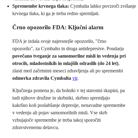
Spremembe krvnega tlaka:
Cymbalta lahko povzroči zvišanje
krvnega tlaka, ki ga je treba redno spremljati.
Črno opozorilo FDA: Ključni alarm
FDA je izdala svoje najresnejše opozorilo, "črno
opozorilo", za Cymbalto in druga antidepresive. Poudarja
povečano tveganje za samomorilne misli in vedenja pri
otrocih, mladostnikih in mlajših odraslih (do 24 let)
,
zlasti med začetnimi meseci zdravljenja ali po spremembi
odmerka zdravila Cymbalta
vir
.
Ključnega pomena je, da bolniki v tej starostni skupini, pa
tudi njihove družine in skrbniki, skrbno spremljajo
kakršno koli poslabšanje depresije, nenavadne spremembe
v vedenju ali pojav samomorilnih misli. Vse skrb
vzbujajoče spremembe je treba takoj sporočiti
zdravstvenemu delavcu.