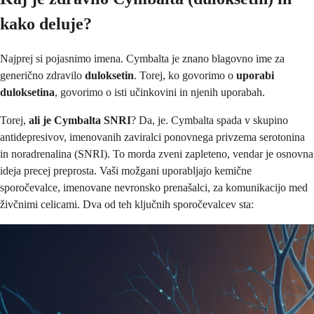
kako deluje?
Najprej si pojasnimo imena. Cymbalta je znano blagovno ime za
generično zdravilo
duloksetin
. Torej, ko govorimo o
uporabi
duloksetina
, govorimo o isti učinkovini in njenih uporabah.
Torej,
ali je Cymbalta SNRI
? Da, je. Cymbalta spada v skupino
antidepresivov, imenovanih zaviralci ponovnega privzema serotonina
in noradrenalina (SNRI). To morda zveni zapleteno, vendar je osnovna
ideja precej preprosta. Vaši možgani uporabljajo kemične
sporočevalce, imenovane nevronsko prenašalci, za komunikacijo med
živčnimi celicami. Dva od teh ključnih sporočevalcev sta: