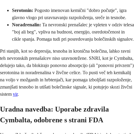
Serotonin:
Pogosto imenovan kemični "dobro počutje", igra
glavno vlogo pri uravnavanju razpoloženja, sreče in tesnobe.
Noradrenalin:
Ta nevronski prenašalec je vpleten v odziv telesa
"boj ali beg", vpliva na budnost, energijo, osredotočenost in
cikle spanja. Pomaga tudi pri posredovanju bolečinskih signalov.
Pri stanjih, kot so depresija, tesnoba in kronična bolečina, lahko ravni
teh nevronskih prenašalcev niso uravnotežene. SNRI, kot je Cymbalta,
delujejo tako, da blokirajo ponovno absorpcijo (ali "ponovni privzem")
serotonina in noradrenalina v živčne celice. To pusti več teh kemikalij
na voljo v možganih in hrbtenjači, kar pomaga izboljšati razpoloženje,
zmanjšati tesnobo in utišati bolečinske signale, ki potujejo skozi živčni
sistem
vir
.
Uradna navedba: Uporabe zdravila
Cymbalta, odobrene s strani FDA