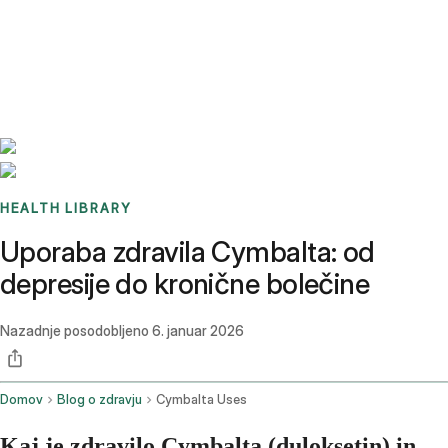
Benchmarks
Stories
FAQ
Sign up / Log in
HEALTH LIBRARY
Uporaba zdravila Cymbalta: od
depresije do kronične bolečine
Nazadnje posodobljeno
6. januar 2026
Domov
Blog o zdravju
Cymbalta Uses
Kaj je zdravilo Cymbalta (duloksetin) in