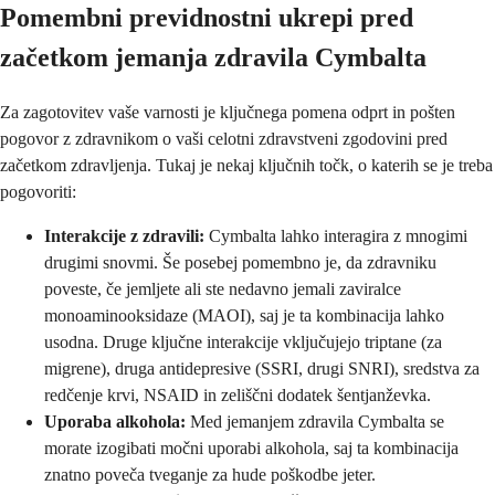
Pomembni previdnostni ukrepi pred
začetkom jemanja zdravila Cymbalta
Za zagotovitev vaše varnosti je ključnega pomena odprt in pošten
pogovor z zdravnikom o vaši celotni zdravstveni zgodovini pred
začetkom zdravljenja. Tukaj je nekaj ključnih točk, o katerih se je treba
pogovoriti:
Interakcije z zdravili:
Cymbalta lahko interagira z mnogimi
drugimi snovmi. Še posebej pomembno je, da zdravniku
poveste, če jemljete ali ste nedavno jemali zaviralce
monoaminooksidaze (MAOI), saj je ta kombinacija lahko
usodna. Druge ključne interakcije vključujejo triptane (za
migrene), druga antidepresive (SSRI, drugi SNRI), sredstva za
redčenje krvi, NSAID in zeliščni dodatek šentjanževka.
Uporaba alkohola:
Med jemanjem zdravila Cymbalta se
morate izogibati močni uporabi alkohola, saj ta kombinacija
znatno poveča tveganje za hude poškodbe jeter.