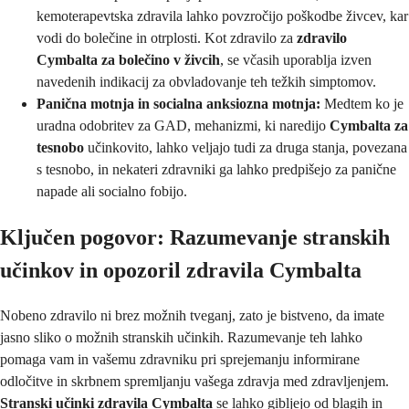
kemoterapevtska zdravila lahko povzročijo poškodbe živcev, kar
vodi do bolečine in otrplosti. Kot zdravilo za
zdravilo
Cymbalta za bolečino v živcih
, se včasih uporablja izven
navedenih indikacij za obvladovanje teh težkih simptomov.
Panična motnja in socialna anksiozna motnja:
Medtem ko je
uradna odobritev za GAD, mehanizmi, ki naredijo
Cymbalta za
tesnobo
učinkovito, lahko veljajo tudi za druga stanja, povezana
s tesnobo, in nekateri zdravniki ga lahko predpišejo za panične
napade ali socialno fobijo.
Ključen pogovor: Razumevanje stranskih
učinkov in opozoril zdravila Cymbalta
Nobeno zdravilo ni brez možnih tveganj, zato je bistveno, da imate
jasno sliko o možnih stranskih učinkih. Razumevanje teh lahko
pomaga vam in vašemu zdravniku pri sprejemanju informirane
odločitve in skrbnem spremljanju vašega zdravja med zdravljenjem.
Stranski učinki zdravila Cymbalta
se lahko gibljejo od blagih in