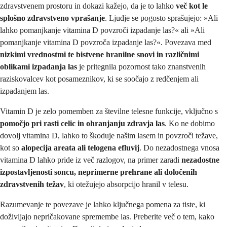
zdravstvenem prostoru in dokazi kažejo, da je to lahko
več kot le
splošno zdravstveno vprašanje
. Ljudje se pogosto sprašujejo: »Ali
lahko pomanjkanje vitamina D povzroči izpadanje las?« ali »Ali
pomanjkanje vitamina D povzroča izpadanje las?«. Povezava med
nizkimi vrednostmi te bistvene hranilne snovi in različnimi
oblikami izpadanja las
je pritegnila pozornost tako znanstvenih
raziskovalcev kot posameznikov, ki se soočajo z redčenjem ali
izpadanjem las.
Vitamin D je zelo pomemben za številne telesne funkcije, vključno s
pomočjo pri rasti celic in ohranjanju zdravja las
. Ko ne dobimo
dovolj vitamina D, lahko to škoduje našim lasem in povzroči težave,
kot so
alopecija areata ali telogena efluvij
. Do nezadostnega vnosa
vitamina D lahko pride iz več razlogov, na primer zaradi
nezadostne
izpostavljenosti soncu, neprimerne prehrane ali določenih
zdravstvenih težav
, ki otežujejo absorpcijo hranil v telesu.
Razumevanje te povezave je lahko ključnega pomena za tiste, ki
doživljajo nepričakovane spremembe las. Preberite več o tem, kako