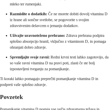
mleko ter rumenjaki.
Razmislite o dodatkih:
Če ne morete dobiti dovolj vitamina D
iz hrane ali sončne svetlobe, se pogovorite s svojim
zdravstvenim delavcem o jemanju dodatkov.
Uživajte uravnoteženo prehrano:
Zdrava prehrana podpira
splošno absorpcijo hranil, vključno z vitaminom D, in pomaga
ohranjati dobro zdravje.
Spremljajte svoje ravni:
Redni krvni testi lahko zagotovijo, da
so vaše ravni vitamina D na pravi poti, zlasti če ste bolj
izpostavljeni tveganju za pomanjkanje.
Ti koraki lahko pomagajo preprečiti pomanjkanje vitamina D in
podpreti vaše splošno zdravje.
Povzetek
Pomanjkanje vitamina D postaja vse večja zdravstvena težava in