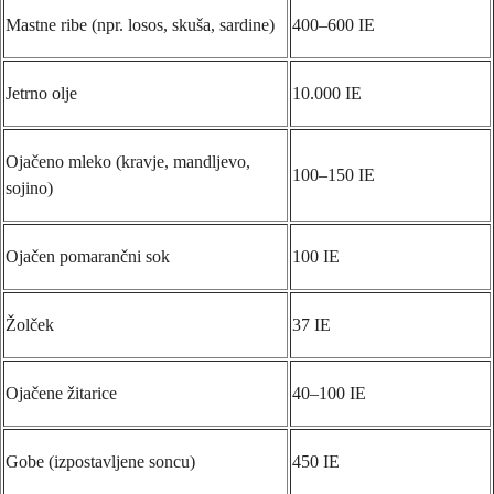
Mastne ribe (npr. losos, skuša, sardine)
400–600 IE
Jetrno olje
10.000 IE
Ojačeno mleko (kravje, mandljevo,
100–150 IE
sojino)
Ojačen pomarančni sok
100 IE
Žolček
37 IE
Ojačene žitarice
40–100 IE
Gobe (izpostavljene soncu)
450 IE