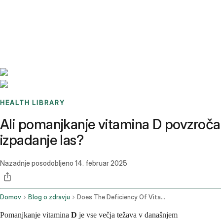
Benchmarks
Stories
FAQ
Sign up / Log in
HEALTH LIBRARY
Ali pomanjkanje vitamina D povzroča
izpadanje las?
Nazadnje posodobljeno
14. februar 2025
Domov
Blog o zdravju
Does The Deficiency Of Vitamin D Cause Hair Loss
Pomanjkanje vitamina
D
je vse večja težava v današnjem