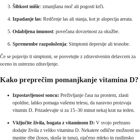
Šibkost mišic
: zmanjšana moč ali pogosti krči.
Izpadanje las
: Redčenje las ali stanja, kot je alopecija areata.
Oslabljena imunost
: povečana dovzetnost za okužbe.
Spremembe razpoloženja
: Simptomi depresije ali tesnobe.
Če se pojavijo ti simptomi, se posvetujte z zdravstvenim delavcem za
oceno in ustrezno zdravljenje.
Kako preprečim pomanjkanje vitamina D?
Izpostavljenost soncu:
Preživljanje časa na prostem, zlasti
opoldne, lahko pomaga vašemu telesu, da naravno proizvaja
vitamin D. Prizadevajte si za 15–30 minut nekaj krat na teden.
Vključite živila, bogata z vitaminom D:
V svojo prehrano
dodajte živila z veliko vitamina D. Nekatere odlične možnosti so
mastne ribe (losos, skuša in tuna), ojačeno mleko in rastlinsko