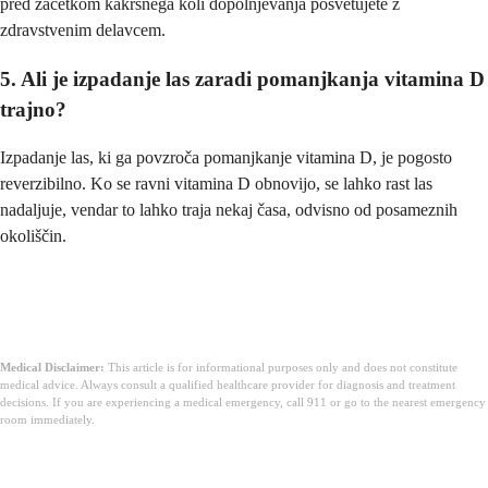
pred začetkom kakršnega koli dopolnjevanja posvetujete z
zdravstvenim delavcem.
5. Ali je izpadanje las zaradi pomanjkanja vitamina D
trajno?
Izpadanje las, ki ga povzroča pomanjkanje vitamina D, je pogosto
reverzibilno. Ko se ravni vitamina D obnovijo, se lahko rast las
nadaljuje, vendar to lahko traja nekaj časa, odvisno od posameznih
okoliščin.
Medical Disclaimer:
This article is for informational purposes only and does not constitute
medical advice. Always consult a qualified healthcare provider for diagnosis and treatment
decisions. If you are experiencing a medical emergency, call 911 or go to the nearest emergency
room immediately.