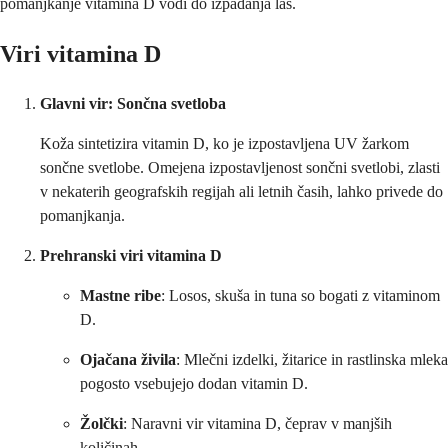
pomanjkanje vitamina D vodi do izpadanja las.
Viri vitamina D
Glavni vir: Sončna svetloba
Koža sintetizira vitamin D, ko je izpostavljena UV žarkom
sončne svetlobe. Omejena izpostavljenost sončni svetlobi, zlasti
v nekaterih geografskih regijah ali letnih časih, lahko privede do
pomanjkanja.
Prehranski viri vitamina D
Mastne ribe
: Losos, skuša in tuna so bogati z vitaminom
D.
Ojačana živila
: Mlečni izdelki, žitarice in rastlinska mleka
pogosto vsebujejo dodan vitamin D.
Žolčki
: Naravni vir vitamina D, čeprav v manjših
količinah.