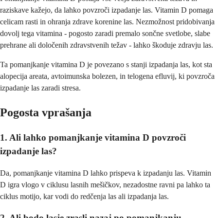
raziskave kažejo, da lahko povzroči izpadanje las. Vitamin D pomaga
celicam rasti in ohranja zdrave korenine las. Nezmožnost pridobivanja
dovolj tega vitamina - pogosto zaradi premalo sončne svetlobe, slabe
prehrane ali določenih zdravstvenih težav - lahko škoduje zdravju las.
Ta pomanjkanje vitamina D je povezano s stanji izpadanja las, kot sta
alopecija areata, avtoimunska bolezen, in telogena efluvij, ki povzroča
izpadanje las zaradi stresa.
Pogosta vprašanja
1. Ali lahko pomanjkanje vitamina D povzroči
izpadanje las?
Da, pomanjkanje vitamina D lahko prispeva k izpadanju las. Vitamin
D igra vlogo v ciklusu lasnih mešičkov, nezadostne ravni pa lahko ta
ciklus motijo, kar vodi do redčenja las ali izpadanja las.
2. Ali bodo lasje zrasli nazaj po pomanjkanju