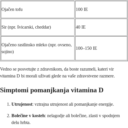
Ojačen tofu
100 IE
Sir (npr. švicarski, cheddar)
40 IE
Ojačeno rastlinsko mleko (npr. ovseno,
100–150 IE
sojino)
Vedno se posvetujte z zdravnikom, da boste razumeli, kateri vir
vitamina D bi morali uživati glede na vaše zdravstvene razmere.
Simptomi pomanjkanja vitamina D
Utrujenost
: vztrajna utrujenost ali pomanjkanje energije.
Bolečine v kosteh
: nelagodje ali bolečine, zlasti v spodnjem
delu hrbta.