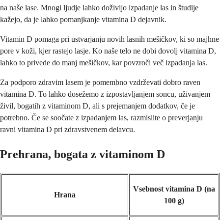
na naše lase. Mnogi ljudje lahko doživijo izpadanje las in študije
kažejo, da je lahko pomanjkanje vitamina D dejavnik.
Vitamin D pomaga pri ustvarjanju novih lasnih mešičkov, ki so majhne
pore v koži, kjer rastejo lasje. Ko naše telo ne dobi dovolj vitamina D,
lahko to privede do manj mešičkov, kar povzroči več izpadanja las.
Za podporo zdravim lasem je pomembno vzdrževati dobro raven
vitamina D. To lahko dosežemo z izpostavljanjem soncu, uživanjem
živil, bogatih z vitaminom D, ali s prejemanjem dodatkov, če je
potrebno. Če se soočate z izpadanjem las, razmislite o preverjanju
ravni vitamina D pri zdravstvenem delavcu.
Prehrana, bogata z vitaminom D
Vsebnost vitamina D (na
Hrana
100 g)