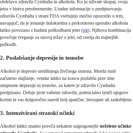
obdelavo zdravila Cymbalta in alkohola. Ko ju uživate skupaj, svoja
jetra v bistvu preobremenite. Uradne informacije o predpisovanju
zdravila Cymbalta s strani FDA vsebujejo močno opozorilo o tem,
navajajoč, da je jemanje duloksetina s prekomerno uporabo alkohola
lahko povezano s hudimi poškodbami jeter (
vir
). Njihova kombinacija
povečuje tveganje za razvoj težav z jetri, od vnetja do trajnejših
poškodb.
2. Poslabšanje depresije in tesnobe
Alkohol je depresiv središnjega živčnega sistema. Morda nudi
začuteno olajšanje, vendar lahko na koncu poslabša prav tiste
simptome depresije in tesnobe, za katere je zdravilo Cymbalta
predpisano. Deluje proti vašemu zdravilu, potencialno izniči njegove
koristi in vas dolgoročno naredi bolj apatične, brezupne ali zaskrbljene.
3. Intenzivirani stranski učinki
Alkohol lahko znatno poveča nekatere najpogostejše
neželene učinke