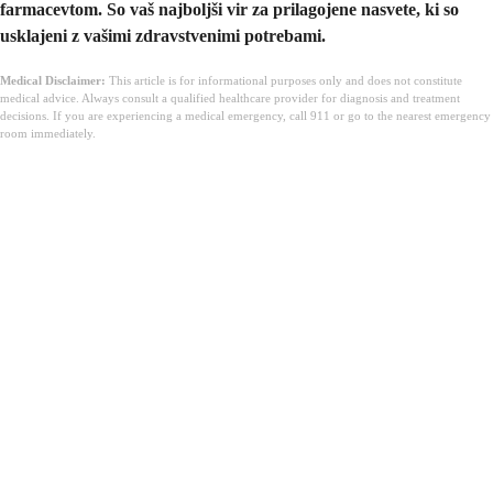
farmacevtom. So vaš najboljši vir za prilagojene nasvete, ki so
usklajeni z vašimi zdravstvenimi potrebami.
Medical Disclaimer:
This article is for informational purposes only and does not constitute
medical advice. Always consult a qualified healthcare provider for diagnosis and treatment
decisions. If you are experiencing a medical emergency, call 911 or go to the nearest emergency
room immediately.