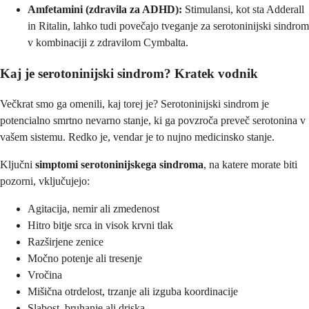
Amfetamini (zdravila za ADHD):
Stimulansi, kot sta Adderall
in Ritalin, lahko tudi povečajo tveganje za serotoninijski sindrom
v kombinaciji z zdravilom Cymbalta.
Kaj je serotoninijski sindrom? Kratek vodnik
Večkrat smo ga omenili, kaj torej je? Serotoninijski sindrom je
potencialno smrtno nevarno stanje, ki ga povzroča preveč serotonina v
vašem sistemu. Redko je, vendar je to nujno medicinsko stanje.
Ključni
simptomi serotoninijskega sindroma
, na katere morate biti
pozorni, vključujejo:
Agitacija, nemir ali zmedenost
Hitro bitje srca in visok krvni tlak
Razširjene zenice
Močno potenje ali tresenje
Vročina
Mišična otrdelost, trzanje ali izguba koordinacije
Slabost, bruhanje ali driska