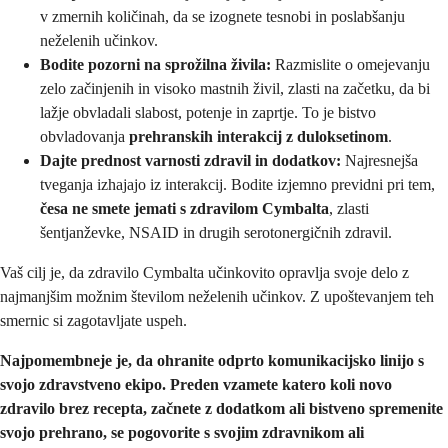
v zmernih količinah, da se izognete tesnobi in poslabšanju
neželenih učinkov.
Bodite pozorni na sprožilna živila:
Razmislite o omejevanju
zelo začinjenih in visoko mastnih živil, zlasti na začetku, da bi
lažje obvladali slabost, potenje in zaprtje. To je bistvo
obvladovanja
prehranskih interakcij z duloksetinom
.
Dajte prednost varnosti zdravil in dodatkov:
Najresnejša
tveganja izhajajo iz interakcij. Bodite izjemno previdni pri tem,
česa ne smete jemati s zdravilom Cymbalta
, zlasti
šentjanževke, NSAID in drugih serotonergičnih zdravil.
Vaš cilj je, da zdravilo Cymbalta učinkovito opravlja svoje delo z
najmanjšim možnim številom neželenih učinkov. Z upoštevanjem teh
smernic si zagotavljate uspeh.
Najpomembneje je, da ohranite odprto komunikacijsko linijo s
svojo zdravstveno ekipo. Preden vzamete katero koli novo
zdravilo brez recepta, začnete z dodatkom ali bistveno spremenite
svojo prehrano, se pogovorite s svojim zdravnikom ali