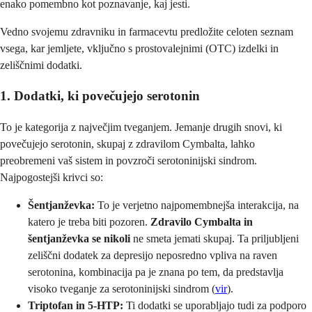
enako pomembno kot poznavanje, kaj jesti.
Vedno svojemu zdravniku in farmacevtu predložite celoten seznam
vsega, kar jemljete, vključno s prostovalejnimi (OTC) izdelki in
zeliščnimi dodatki.
1. Dodatki, ki povečujejo serotonin
To je kategorija z največjim tveganjem. Jemanje drugih snovi, ki
povečujejo serotonin, skupaj z zdravilom Cymbalta, lahko
preobremeni vaš sistem in povzroči serotoninijski sindrom.
Najpogostejši krivci so:
Šentjanževka:
To je verjetno najpomembnejša interakcija, na
katero je treba biti pozoren.
Zdravilo Cymbalta in
šentjanževka se
nikoli
ne smeta jemati skupaj. Ta priljubljeni
zeliščni dodatek za depresijo neposredno vpliva na raven
serotonina, kombinacija pa je znana po tem, da predstavlja
visoko tveganje za serotoninijski sindrom (
vir
).
Triptofan in 5-HTP:
Ti dodatki se uporabljajo tudi za podporo