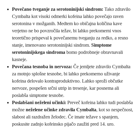
Povečano tveganje za serotoninijski sindrom:
Tako zdravilo
Cymbalta kot visoki odmerki kofeina lahko povečajo raven
serotonina v možganih. Medtem ko običajna količina kave
verjetno ne bo povzročila težav, bi lahko prekomerni vnos
teoretično prispeval k povečanemu tveganju za redko, a resno
stanje, imenovano serotoninijski sindrom.
Simptome
serotoninijskega sindroma
bomo podrobneje obravnavali
kasneje.
Povečana tesnoba in nervoza:
Če jemljete zdravilo Cymbalta
za motnjo splošne tesnobe, bi lahko prekomerno uživanje
kofeina delovalo kontraproduktivno. Lahko sproži občutke
nervoze, pospešen srčni utrip in tresenje, kar posnema ali
poslabša simptome tesnobe.
Poslabšani neželeni učinki:
Preveč kofeina lahko tudi poslabša
možne
neželene učinke zdravila Cymbalta
, kot so nespečnost,
slabost ali razdražen želodec. Če imate težave s spanjem,
poskusite zadnjo kofeinsko pijačo zaužiti pred 14. uro.