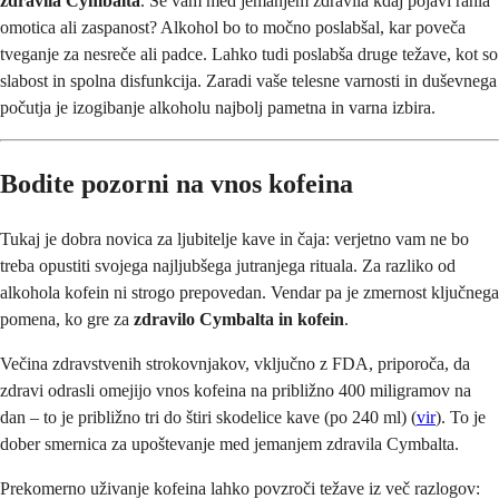
zdravila Cymbalta
. Se vam med jemanjem zdravila kdaj pojavi rahla
omotica ali zaspanost? Alkohol bo to močno poslabšal, kar poveča
tveganje za nesreče ali padce. Lahko tudi poslabša druge težave, kot so
slabost in spolna disfunkcija. Zaradi vaše telesne varnosti in duševnega
počutja je izogibanje alkoholu najbolj pametna in varna izbira.
Bodite pozorni na vnos kofeina
Tukaj je dobra novica za ljubitelje kave in čaja: verjetno vam ne bo
treba opustiti svojega najljubšega jutranjega rituala. Za razliko od
alkohola kofein ni strogo prepovedan. Vendar pa je zmernost ključnega
pomena, ko gre za
zdravilo Cymbalta in kofein
.
Večina zdravstvenih strokovnjakov, vključno z FDA, priporoča, da
zdravi odrasli omejijo vnos kofeina na približno 400 miligramov na
dan – to je približno tri do štiri skodelice kave (po 240 ml) (
vir
). To je
dober smernica za upoštevanje med jemanjem zdravila Cymbalta.
Prekomerno uživanje kofeina lahko povzroči težave iz več razlogov: