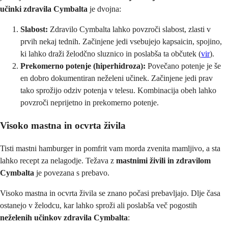
učinki zdravila Cymbalta
je dvojna:
Slabost:
Zdravilo Cymbalta lahko povzroči slabost, zlasti v
prvih nekaj tednih. Začinjene jedi vsebujejo kapsaicin, spojino,
ki lahko draži želodčno sluznico in poslabša ta občutek (
vir
).
Prekomerno potenje (hiperhidroza):
Povečano potenje je še
en dobro dokumentiran neželeni učinek. Začinjene jedi prav
tako sprožijo odziv potenja v telesu. Kombinacija obeh lahko
povzroči neprijetno in prekomerno potenje.
Visoko mastna in ocvrta živila
Tisti mastni hamburger in pomfrit vam morda zvenita mamljivo, a sta
lahko recept za nelagodje. Težava z
mastnimi živili in zdravilom
Cymbalta
je povezana s prebavo.
Visoko mastna in ocvrta živila se znano počasi prebavljajo. Dlje časa
ostanejo v želodcu, kar lahko sproži ali poslabša več pogostih
neželenih učinkov zdravila Cymbalta
: