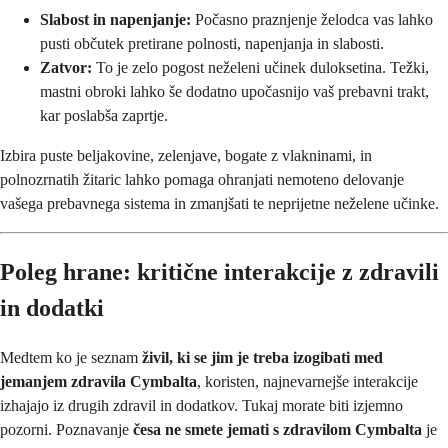
Slabost in napenjanje:
Počasno praznjenje želodca vas lahko
pusti občutek pretirane polnosti, napenjanja in slabosti.
Zatvor:
To je zelo pogost neželeni učinek duloksetina. Težki,
mastni obroki lahko še dodatno upočasnijo vaš prebavni trakt,
kar poslabša zaprtje.
Izbira puste beljakovine, zelenjave, bogate z vlakninami, in
polnozrnatih žitaric lahko pomaga ohranjati nemoteno delovanje
vašega prebavnega sistema in zmanjšati te neprijetne neželene učinke.
Poleg hrane: kritične interakcije z zdravili
in dodatki
Medtem ko je seznam
živil, ki se jim je treba izogibati med
jemanjem zdravila Cymbalta
, koristen, najnevarnejše interakcije
izhajajo iz drugih zdravil in dodatkov. Tukaj morate biti izjemno
pozorni. Poznavanje
česa ne smete jemati s zdravilom Cymbalta
je