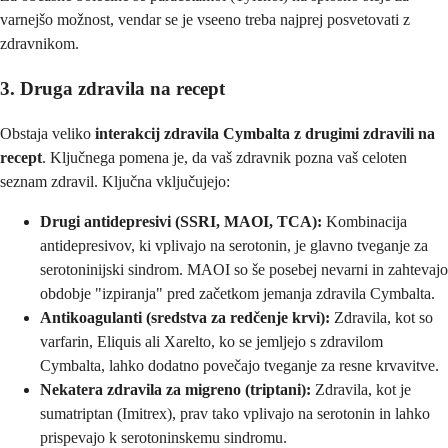
varnejšo možnost, vendar se je vseeno treba najprej posvetovati z
zdravnikom.
3. Druga zdravila na recept
Obstaja veliko
interakcij zdravila Cymbalta z drugimi zdravili na
recept
. Ključnega pomena je, da vaš zdravnik pozna vaš celoten
seznam zdravil. Ključna vključujejo:
Drugi antidepresivi (SSRI, MAOI, TCA):
Kombinacija
antidepresivov, ki vplivajo na serotonin, je glavno tveganje za
serotoninijski sindrom. MAOI so še posebej nevarni in zahtevajo
obdobje "izpiranja" pred začetkom jemanja zdravila Cymbalta.
Antikoagulanti (sredstva za redčenje krvi):
Zdravila, kot so
varfarin, Eliquis ali Xarelto, ko se jemljejo s zdravilom
Cymbalta, lahko dodatno povečajo tveganje za resne krvavitve.
Nekatera zdravila za migreno (triptani):
Zdravila, kot je
sumatriptan (Imitrex), prav tako vplivajo na serotonin in lahko
prispevajo k serotoninskemu sindromu.