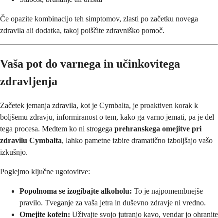
Če opazite kombinacijo teh simptomov, zlasti po začetku novega
zdravila ali dodatka, takoj poiščite zdravniško pomoč.
Vaša pot do varnega in učinkovitega
zdravljenja
Začetek jemanja zdravila, kot je Cymbalta, je proaktiven korak k
boljšemu zdravju, informiranost o tem, kako ga varno jemati, pa je del
tega procesa. Medtem ko ni strogega
prehranskega omejitve pri
zdravilu Cymbalta
, lahko pametne izbire dramatično izboljšajo vašo
izkušnjo.
Poglejmo ključne ugotovitve:
Popolnoma se izogibajte alkoholu:
To je najpomembnejše
pravilo. Tveganje za vaša jetra in duševno zdravje ni vredno.
Omejite kofein:
Uživajte svojo jutranjo kavo, vendar jo ohranite