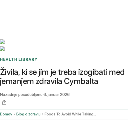
Benchmarks
Stories
FAQ
Sign up / Log in
HEALTH LIBRARY
Živila, ki se jim je treba izogibati med
jemanjem zdravila Cymbalta
Nazadnje posodobljeno
6. januar 2026
Domov
Blog o zdravju
Foods To Avoid While Taking Cymbalta