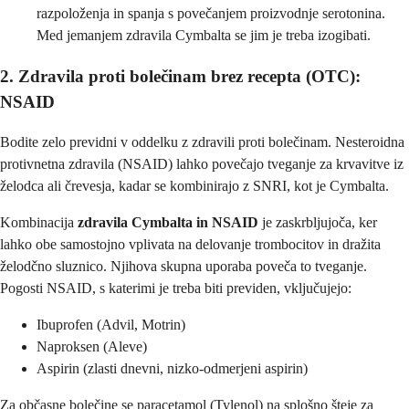
razpoloženja in spanja s povečanjem proizvodnje serotonina.
Med jemanjem zdravila Cymbalta se jim je treba izogibati.
2. Zdravila proti bolečinam brez recepta (OTC):
NSAID
Bodite zelo previdni v oddelku z zdravili proti bolečinam. Nesteroidna
protivnetna zdravila (NSAID) lahko povečajo tveganje za krvavitve iz
želodca ali črevesja, kadar se kombinirajo z SNRI, kot je Cymbalta.
Kombinacija
zdravila Cymbalta in NSAID
je zaskrbljujoča, ker
lahko obe samostojno vplivata na delovanje trombocitov in dražita
želodčno sluznico. Njihova skupna uporaba poveča to tveganje.
Pogosti NSAID, s katerimi je treba biti previden, vključujejo:
Ibuprofen (Advil, Motrin)
Naproksen (Aleve)
Aspirin (zlasti dnevni, nizko-odmerjeni aspirin)
Za občasne bolečine se paracetamol (Tylenol) na splošno šteje za