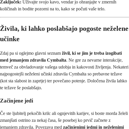
Zaključek:
Uživajte svojo kavo, vendar jo ohranjajte v zmernih
količinah in bodite pozorni na to, kako se počuti vaše telo.
Živila, ki lahko poslabšajo pogoste neželene
učinke
Zdaj pa si oglejmo glavni seznam
živil, ki se jim je treba izogibati
med jemanjem zdravila Cymbalta
. Ne gre za nevarne interakcije,
temveč za obvladovanje vašega udobja in kakovosti življenja. Nekateri
najpogostejši neželeni učinki zdravila Cymbalta so prebavne težave
(kot sta slabost in zaprtje) ter povečano potenje. Določena živila lahko
te težave še poslabšajo.
Začinjene jedi
Če ste ljubitelj pekočih krilc ali ognjevitih karijev, si boste morda želeli
zmanjšati ostrino za nekaj časa, še posebej ko prvič začnete z
jemanjem zdravila. Povezava med
začinjenimi jedmi in neželenimi