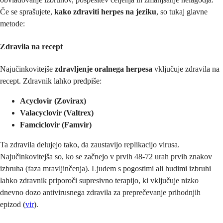
Če se sprašujete,
kako zdraviti herpes na jeziku
, so tukaj glavne
metode:
Zdravila na recept
Najučinkovitejše
zdravljenje oralnega herpesa
vključuje zdravila na
recept. Zdravnik lahko predpiše:
Acyclovir (Zovirax)
Valacyclovir (Valtrex)
Famciclovir (Famvir)
Ta zdravila delujejo tako, da zaustavijo replikacijo virusa.
Najučinkovitejša so, ko se začnejo v prvih 48-72 urah prvih znakov
izbruha (faza mravljinčenja). Ljudem s pogostimi ali hudimi izbruhi
lahko zdravnik priporoči supresivno terapijo, ki vključuje nizko
dnevno dozo antivirusnega zdravila za preprečevanje prihodnjih
epizod (
vir
).