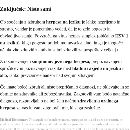
Zaključek: Niste sami
Ob soočanju z izbruhom
herpesa na jeziku
je lahko neprijetno in
stresno, vendar je pomembno vedeti, da je to zelo pogosto in
obvladljivo stanje. Povzroča ga virus herpes simplex (običajno
HSV 1
na jeziku
), ki ga pogosto pridobimo ne-seksualno, in ga je mogoče
učinkovito zdraviti z antivirusnimi zdravili za pospešitev celjenja.
Z razumevanjem
simptomov jezičnega herpesa
, prepoznavanjem
sprožilcev in poznavanjem razlike med
hladno razjedo na jeziku
in
afto, lahko prevzamete nadzor nad svojim zdravjem.
Če imate boleč izbruh ali niste prepričani o diagnozi, ne oklevajte in se
obrnite na zdravnika ali zobozdravnika. Zagotovili vam bodo natančno
diagnozo, razpravljali o najboljšem načrtu
zdravljenja oralnega
herpesa
za vas in vam zagotovili mir, ki si ga zaslužite.
Medical Disclaimer:
This article is for informational purposes only and does not constitute
medical advice. Always consult a qualified healthcare provider for diagnosis and treatment
decisions. If you are experiencing a medical emergency, call 911 or go to the nearest emergency