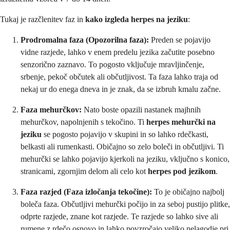
Tukaj je razčlenitev faz in
kako izgleda herpes na jeziku
:
Prodromalna faza (Opozorilna faza):
Preden se pojavijo
vidne razjede, lahko v enem predelu jezika začutite posebno
senzorično zaznavo. To pogosto vključuje mravljinčenje,
srbenje, pekoč občutek ali občutljivost. Ta faza lahko traja od
nekaj ur do enega dneva in je znak, da se izbruh kmalu začne.
Faza mehurčkov:
Nato boste opazili nastanek majhnih
mehurčkov, napolnjenih s tekočino. Ti
herpes mehurčki na
jeziku
se pogosto pojavijo v skupini in so lahko rdečkasti,
belkasti ali rumenkasti. Običajno so zelo boleči in občutljivi. Ti
mehurčki se lahko pojavijo kjerkoli na jeziku, vključno s konico,
stranicami, zgornjim delom ali celo kot
herpes pod jezikom
.
Faza razjed (Faza izločanja tekočine):
To je običajno najbolj
boleča faza. Občutljivi mehurčki počijo in za seboj pustijo plitke,
odprte razjede, znane kot razjede. Te razjede so lahko sive ali
rumene z rdečo osnovo in lahko povzročajo veliko nelagodje pri