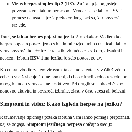
Virus herpes simplex tip 2 (HSV 2):
Ta tip je pogosteje
povezan z genitalnim herpesom. Vendar pa se lahko HSV 2
prenese na usta in jezik preko oralnega seksa, kar povzroči
razjede.
Torej,
se lahko herpes pojavi na jeziku?
Vsekakor. Medtem ko
herpes pogosto povezujemo s hladnimi razjedami na ustnicah, lahko
virus povzroči boleče lezije v ustih, vključno z jezikom, dlesnimi in
nepcem. Izbruh
HSV 1 na jeziku
je zelo pogost pojav.
Ko enkrat zbolite za tem virusom, ta ostane latenten v vaših živčnih
celicah vse življenje. To ne pomeni, da boste imeli vedno razjede; pri
mnogih ljudeh virus ostane neaktiven. Pri drugih se lahko občasno
ponovno aktivira in povzroči izbruhe, zlasti v času stresa ali bolezni.
Simptomi in videz: Kako izgleda herpes na jeziku?
Razumevanje tipičnega poteka izbruha vam lahko pomaga prepoznati,
kaj se dogaja.
Simptomi jezičnega herpesa
običajno sledijo
izrazitemu vzorcu v 7 do 14 dneh.