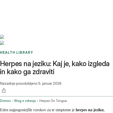
Benchmarks
Stories
FAQ
Sign up / Log in
HEALTH LIBRARY
Herpes na jeziku: Kaj je, kako izgleda
in kako ga zdraviti
Nazadnje posodobljeno
5. januar 2026
Domov
Blog o zdravju
Herpes On Tongue
Eden najpogostejših vzrokov za te simptome je
herpes na jeziku
,