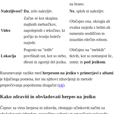
na hrano.
Nalezljivost?
Da
, zelo nalezljiv.
Ne
, sploh ni nalezljiv.
Začne se kot skupina
Običajno ena, okrogla ali
majhnih mehurčkov,
ovalna razjeda z belim ali
Videz
napolnjenih s tekočino, ki
rumenim središčem in
počijo in tvorijo boleče
izrazitim rdečim robom.
razjede.
Pogosto na "trdih"
Običajno na "mehkih"
Lokacija
površinah ust, kot so nebo,
tkivih, kot so notranjost lic,
dlesni in zgornji del jezika.
ustnic in
pod jezikom
.
Razumevanje razlike med
herpesom na jeziku v primerjavi z aftami
je ključnega pomena, ker sta njihovi zdravljenji in metode
preprečevanja popolnoma drugačni (
vir
).
Kako zdraviti in obvladovati herpes na jeziku
Čeprav za virus herpesa ni zdravila, obstajajo učinkoviti načini za
obvladovanje izbruhov, pospešitev celjenja in zmanjšanje nelagodja.