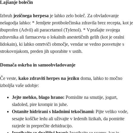
Lajšanje bolečin
Izbruh
jezičnega herpesa
je lahko zelo boleč. Za obvladovanje
nelagodja lahko: * Jemljete protibolečinska zdravila brez recepta, kot je
ibuprofen (Advil) ali paracetamol (Tylenol). * Vprašajte svojega
zdravnika ali farmacevta o lokalnih anestetičnih gelih (kot je oralni
lidokain), ki lahko omrtviči območje, vendar se vedno posvetujte s
strokovnjakom, preden jih uporabite v ustih.
Domača oskrba in samoobvladovanje
Če veste,
kako zdraviti herpes na jeziku
doma, lahko to močno
izboljša vaše udobje:
Jejte mehko, blago hrano:
Pomislite na smutije, jogurt,
sladoled, pire krompir in juhe.
Ostanite hidrirani s hladnimi tekočinami:
Pijte veliko vode,
sesajte koščke ledu ali uživajte v ledenih lizikah, da pomirite
razjede in preprečite dehidracijo.
Izogibajte se dražljivi hrani:
Izogibajte se vsemu, kar je