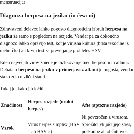
menstruacija)
Diagnoza herpesa na jeziku (in česa ni)
Zdravstveni delavec lahko pogosto diagnosticira izbruh
herpesa na
jeziku
že samo s pogledom na razjede. Vendar pa za dokončno
diagnozo lahko opravijo test, kot je virusna kultura (brisa tekočine iz
mehurčka) ali krvni test za preverjanje protiteles HSV.
Eden največjih virov zmede je razlikovanje med herpesom in aftami.
Debata o
herpesu na jeziku v primerjavi z aftami
je pogosta, vendar
sta to zelo različni stanji.
Tukaj je, kako jih ločiti:
Herpes razjede (oralni
Značilnost
Afte (aptozne razjede)
herpes)
Ni povzročen z virusom.
Virus herpes simplex (HSV
Sprožilci vključujejo stres,
Vzrok
1 ali HSV 2)
poškodbe ali občutljivost