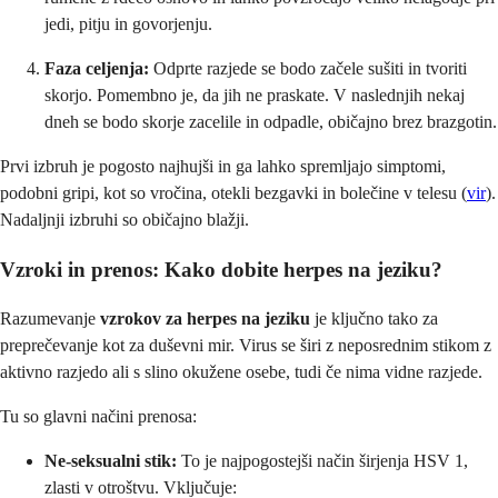
jedi, pitju in govorjenju.
Faza celjenja:
Odprte razjede se bodo začele sušiti in tvoriti
skorjo. Pomembno je, da jih ne praskate. V naslednjih nekaj
dneh se bodo skorje zacelile in odpadle, običajno brez brazgotin.
Prvi izbruh je pogosto najhujši in ga lahko spremljajo simptomi,
podobni gripi, kot so vročina, otekli bezgavki in bolečine v telesu (
vir
).
Nadaljnji izbruhi so običajno blažji.
Vzroki in prenos: Kako dobite herpes na jeziku?
Razumevanje
vzrokov za herpes na jeziku
je ključno tako za
preprečevanje kot za duševni mir. Virus se širi z neposrednim stikom z
aktivno razjedo ali s slino okužene osebe, tudi če nima vidne razjede.
Tu so glavni načini prenosa:
Ne-seksualni stik:
To je najpogostejši način širjenja HSV 1,
zlasti v otroštvu. Vključuje: