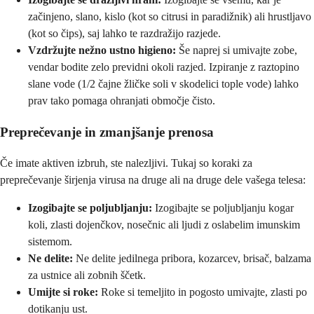
začinjeno, slano, kislo (kot so citrusi in paradižnik) ali hrustljavo
(kot so čips), saj lahko te razdražijo razjede.
Vzdržujte nežno ustno higieno:
Še naprej si umivajte zobe,
vendar bodite zelo previdni okoli razjed. Izpiranje z raztopino
slane vode (1/2 čajne žličke soli v skodelici tople vode) lahko
prav tako pomaga ohranjati območje čisto.
Preprečevanje in zmanjšanje prenosa
Če imate aktiven izbruh, ste nalezljivi. Tukaj so koraki za
preprečevanje širjenja virusa na druge ali na druge dele vašega telesa:
Izogibajte se poljubljanju:
Izogibajte se poljubljanju kogar
koli, zlasti dojenčkov, nosečnic ali ljudi z oslabelim imunskim
sistemom.
Ne delite:
Ne delite jedilnega pribora, kozarcev, brisač, balzama
za ustnice ali zobnih ščetk.
Umijte si roke:
Roke si temeljito in pogosto umivajte, zlasti po
dotikanju ust.