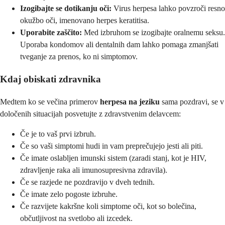
Izogibajte se dotikanju oči:
Virus herpesa lahko povzroči resno
okužbo oči, imenovano herpes keratitisa.
Uporabite zaščito:
Med izbruhom se izogibajte oralnemu seksu.
Uporaba kondomov ali dentalnih dam lahko pomaga zmanjšati
tveganje za prenos, ko ni simptomov.
Kdaj obiskati zdravnika
Medtem ko se večina primerov
herpesa na jeziku
sama pozdravi, se v
določenih situacijah posvetujte z zdravstvenim delavcem:
Če je to vaš prvi izbruh.
Če so vaši simptomi hudi in vam preprečujejo jesti ali piti.
Če imate oslabljen imunski sistem (zaradi stanj, kot je HIV,
zdravljenje raka ali imunosupresivna zdravila).
Če se razjede ne pozdravijo v dveh tednih.
Če imate zelo pogoste izbruhe.
Če razvijete kakršne koli simptome oči, kot so bolečina,
občutljivost na svetlobo ali izcedek.