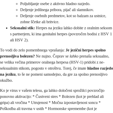
Poljubljanje osebe z aktivno hladno razjedo.
Deljenje jedilnega pribora, pijač ali slamnikov.
Deljenje osebnih predmetov, kot so balzam za ustnice,
zobne ščetke ali britvice.
Seksualni stik:
Herpes na jeziku lahko dobite z oralnim seksom
s partnerjem, ki ima genitalni herpes (povzročen bodisi z HSV 1
ali HSV 2).
To vodi do zelo pomembnega vprašanja:
Je jezični herpes spolno
prenosljiva bolezen?
Ne nujno. Čeprav se
lahko
prenaša seksualno,
se velika večina primerov oralnega herpesa (HSV-1) pridobi z ne-
seksualnim stikom, pogosto v otroštvu. Torej, če imate
hladno razjedo
na jeziku
, to še ne pomeni samodejno, da gre za spolno prenosljivo
okužbo.
Ko je virus v vašem telesu, ga lahko določeni sprožilci povzročijo
ponovno aktivacijo: * Čustveni stres * Bolezen (kot je prehlad ali
gripa) ali vročina * Utrujenost * Močna izpostavljenost soncu *
Poškodba ali travma v ustih * Hormonske spremembe (kot je