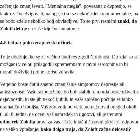
začenjajo zmanjševati. "Mentalna megla", povezana z depresijo, se
lahko začne dvigovati, naloge, ki so se nekoč zdele monumentalne, pa
se bodo zdele nekoliko bolj obvladljive. To so prvi resnični
znaki, da
Zoloft deluje
na vaše ključne simptome.
4-8 tedna: poln terapevtski učinek
To je obdobje, ko se za večino ljudi res zgodi čarobnost. Do zdaj so se
možgani v celoti prilagodili spremembam v ravni serotonina in bi
morali doživljati polne koristi zdravila.
Verjetno boste čutili znatno zmanjšanje simptomov depresije ali
anksioznosti. Vaše razpoloženje bo bolj stabilno, morda boste uživali v
dejavnostih, ki ste jih nekoč ljubili, in vaše splošno počutje se lahko
dramatično izboljša. Vaš zdravnik bo verjetno načrtoval pregled okoli
6. ali 8. tedna, da oceni vaš napredek in ugotovi, ali je trenutni
odmerek Zolofta
pravi za vas. To je ključni časovni okvir za odgovor
na veliko vprašanje:
kako dolgo traja, da Zoloft začne delovati?