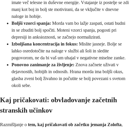
imate več telesne in duševne energije. Vstajanje iz postelje se zdi
manj kot boj in bolj ste motivirani, da se vključite v dnevne
naloge in hobije.
Boljši vzorci spanja:
Morda vam bo lažje zaspati, ostati budni
in se zbuditi bolj spočiti. Moteni vzorci spanja, pogosti pri
depresiji in anksioznosti, se začnejo normalizirati.
Izboljšana koncentracija in fokus:
Mislite jasneje. Bolje se
lahko osredotočite na naloge v službi ali šoli in sledite
pogovorom, ne da bi vaš um uhajal v negativne miselne zanke.
Ponovno zanimanje za življenje:
Znova začnete uživati v
dejavnostih, hobijih in odnosih. Hrana morda ima boljši okus,
glasba zveni bolj živahno in počutite se bolj povezani s svetom
okoli sebe.
Kaj pričakovati: obvladovanje začetnih
stranskih učinkov
Razmišljanje o
tem, kaj pričakovati ob začetku jemanja Zolofta
,