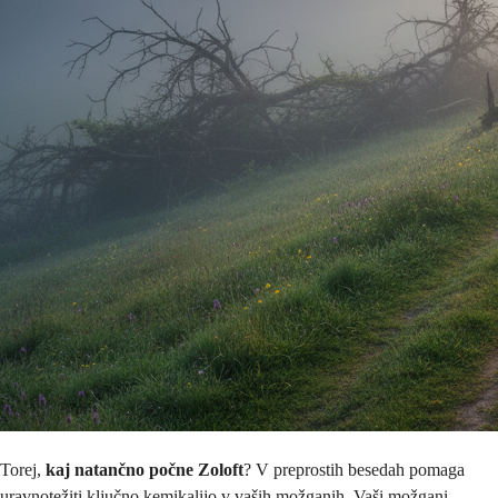
Torej,
kaj natančno počne Zoloft
? V preprostih besedah pomaga
uravnotežiti ključno kemikalijo v vaših možganih. Vaši možgani