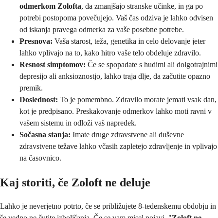
odmerkom Zolofta
, da zmanjšajo stranske učinke, in ga po
potrebi postopoma povečujejo. Vaš čas odziva je lahko odvisen
od iskanja pravega odmerka za vaše posebne potrebe.
Presnova:
Vaša starost, teža, genetika in celo delovanje jeter
lahko vplivajo na to, kako hitro vaše telo obdeluje zdravilo.
Resnost simptomov:
Če se spopadate s hudimi ali dolgotrajnimi
depresijo ali anksioznostjo, lahko traja dlje, da začutite opazno
premik.
Doslednost:
To je pomembno. Zdravilo morate jemati vsak dan,
kot je predpisano. Preskakovanje odmerkov lahko moti ravni v
vašem sistemu in odloži vaš napredek.
Sočasna stanja:
Imate druge zdravstvene ali duševne
zdravstvene težave lahko včasih zapletejo zdravljenje in vplivajo
na časovnico.
Kaj storiti, če Zoloft ne deluje
Lahko je neverjetno potrto, če se približujete 8-tedenskemu obdobju in
še vedno ne čutite izboljšanja. Če se vam misel pojavi, "
Zoloft ne