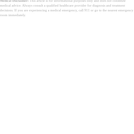
Medical Disclaimer:
This article is for informational purposes only and does not constitute
medical advice. Always consult a qualified healthcare provider for diagnosis and treatment
decisions. If you are experiencing a medical emergency, call 911 or go to the nearest emergency
room immediately.