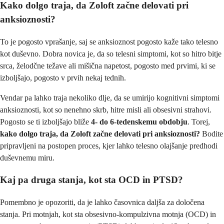
Kako dolgo traja, da Zoloft začne delovati pri
anksioznosti?
To je pogosto vprašanje, saj se anksioznost pogosto kaže tako telesno
kot duševno. Dobra novica je, da so telesni simptomi, kot so hitro bitje
srca, želodčne težave ali mišična napetost, pogosto med prvimi, ki se
izboljšajo, pogosto v prvih nekaj tednih.
Vendar pa lahko traja nekoliko dlje, da se umirijo kognitivni simptomi
anksioznosti, kot so nenehno skrb, hitre misli ali obsesivni strahovi.
Pogosto se ti izboljšajo bliže
4- do 6-tedenskemu obdobju
. Torej,
kako dolgo traja, da Zoloft začne delovati pri anksioznosti?
Bodite
pripravljeni na postopen proces, kjer lahko telesno olajšanje predhodi
duševnemu miru.
Kaj pa druga stanja, kot sta OCD in PTSD?
Pomembno je opozoriti, da je lahko časovnica daljša za določena
stanja. Pri motnjah, kot sta obsesivno-kompulzivna motnja (OCD) in