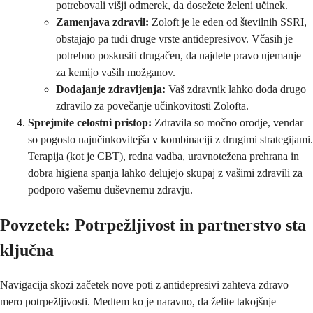
potrebovali višji odmerek, da dosežete želeni učinek.
Zamenjava zdravil:
Zoloft je le eden od številnih SSRI,
obstajajo pa tudi druge vrste antidepresivov. Včasih je
potrebno poskusiti drugačen, da najdete pravo ujemanje
za kemijo vaših možganov.
Dodajanje zdravljenja:
Vaš zdravnik lahko doda drugo
zdravilo za povečanje učinkovitosti Zolofta.
Sprejmite celostni pristop:
Zdravila so močno orodje, vendar
so pogosto najučinkovitejša v kombinaciji z drugimi strategijami.
Terapija (kot je CBT), redna vadba, uravnotežena prehrana in
dobra higiena spanja lahko delujejo skupaj z vašimi zdravili za
podporo vašemu duševnemu zdravju.
Povzetek: Potrpežljivost in partnerstvo sta
ključna
Navigacija skozi začetek nove poti z antidepresivi zahteva zdravo
mero potrpežljivosti. Medtem ko je naravno, da želite takojšnje