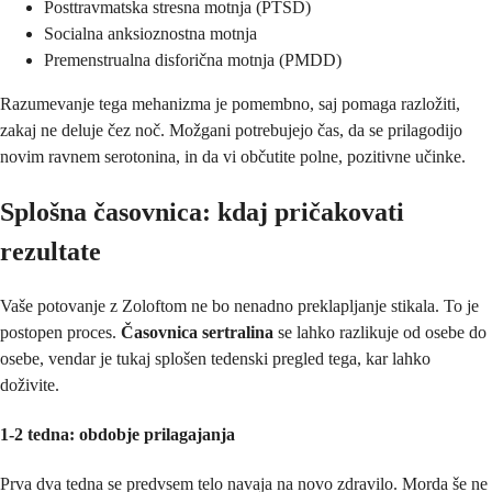
Posttravmatska stresna motnja (PTSD)
Socialna anksioznostna motnja
Premenstrualna disforična motnja (PMDD)
Razumevanje tega mehanizma je pomembno, saj pomaga razložiti,
zakaj ne deluje čez noč. Možgani potrebujejo čas, da se prilagodijo
novim ravnem serotonina, in da vi občutite polne, pozitivne učinke.
Splošna časovnica: kdaj pričakovati
rezultate
Vaše potovanje z Zoloftom ne bo nenadno preklapljanje stikala. To je
postopen proces.
Časovnica sertralina
se lahko razlikuje od osebe do
osebe, vendar je tukaj splošen tedenski pregled tega, kar lahko
doživite.
1-2 tedna: obdobje prilagajanja
Prva dva tedna se predvsem telo navaja na novo zdravilo. Morda še ne