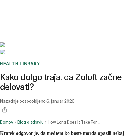
Benchmarks
Stories
FAQ
Sign up / Log in
HEALTH LIBRARY
Kako dolgo traja, da Zoloft začne
delovati?
Nazadnje posodobljeno
6. januar 2026
Domov
Blog o zdravju
How Long Does It Take For Zoloft To Work
Kratek odgovor je, da medtem ko boste morda opazili nekaj