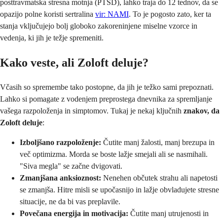
posttravmatska stresna motnja (PTSD), lahko traja do 12 tednov, da se
opazijo polne koristi sertralina
vir: NAMI
. To je pogosto zato, ker ta
stanja vključujejo bolj globoko zakoreninjene miselne vzorce in
vedenja, ki jih je težje spremeniti.
Kako veste, ali Zoloft deluje?
Včasih so spremembe tako postopne, da jih je težko sami prepoznati.
Lahko si pomagate z vodenjem preprostega dnevnika za spremljanje
vašega razpoloženja in simptomov. Tukaj je nekaj ključnih
znakov, da
Zoloft deluje
:
Izboljšano razpoloženje:
Čutite manj žalosti, manj brezupa in
več optimizma. Morda se boste lažje smejali ali se nasmihali.
"Siva megla" se začne dvigovati.
Zmanjšana anksioznost:
Nenehen občutek strahu ali napetosti
se zmanjša. Hitre misli se upočasnijo in lažje obvladujete stresne
situacije, ne da bi vas preplavile.
Povečana energija in motivacija:
Čutite manj utrujenosti in