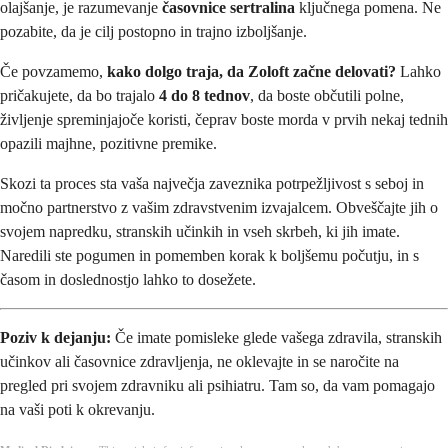
olajšanje, je razumevanje
časovnice sertralina
ključnega pomena. Ne
pozabite, da je cilj postopno in trajno izboljšanje.
Če povzamemo,
kako dolgo traja, da Zoloft začne delovati?
Lahko
pričakujete, da bo trajalo
4 do 8 tednov
, da boste občutili polne,
življenje spreminjajoče koristi, čeprav boste morda v prvih nekaj tednih
opazili majhne, pozitivne premike.
Skozi ta proces sta vaša največja zaveznika potrpežljivost s seboj in
močno partnerstvo z vašim zdravstvenim izvajalcem. Obveščajte jih o
svojem napredku, stranskih učinkih in vseh skrbeh, ki jih imate.
Naredili ste pogumen in pomemben korak k boljšemu počutju, in s
časom in doslednostjo lahko to dosežete.
Poziv k dejanju:
Če imate pomisleke glede vašega zdravila, stranskih
učinkov ali časovnice zdravljenja, ne oklevajte in se naročite na
pregled pri svojem zdravniku ali psihiatru. Tam so, da vam pomagajo
na vaši poti k okrevanju.