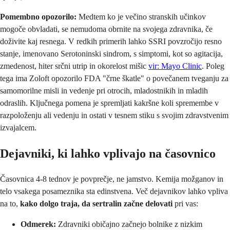
Pomembno opozorilo:
Medtem ko je večino stranskih učinkov
mogoče obvladati, se nemudoma obrnite na svojega zdravnika, če
doživite kaj resnega. V redkih primerih lahko SSRI povzročijo resno
stanje, imenovano Serotoninski sindrom, s simptomi, kot so agitacija,
zmedenost, hiter srčni utrip in okorelost mišic
vir: Mayo Clinic
. Poleg
tega ima Zoloft opozorilo FDA "črne škatle" o povečanem tveganju za
samomorilne misli in vedenje pri otrocih, mladostnikih in mladih
odraslih. Ključnega pomena je spremljati kakršne koli spremembe v
razpoloženju ali vedenju in ostati v tesnem stiku s svojim zdravstvenim
izvajalcem.
Dejavniki, ki lahko vplivajo na časovnico
Časovnica 4-8 tednov je povprečje, ne jamstvo. Kemija možganov in
telo vsakega posameznika sta edinstvena. Več dejavnikov lahko vpliva
na to,
kako dolgo traja, da sertralin začne delovati
pri vas:
Odmerek:
Zdravniki običajno začnejo bolnike z nizkim