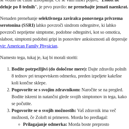
deluje po 8 tednih
", je prvo pravilo:
ne prenehajte jemati naenkrat.
Nenaden prenehanje
selektivnega zaviralca ponovnega privzema
serotonina (SSRI)
lahko povzroči sindrom odtegnitve, ki lahko
povzroči neprijetne simptome, podobne odtegnitvi, kot so omotica,
slabost, simptomi podobni gripi in ponovitev anksioznosti ali depresije
vir: American Family Physician
.
Namesto tega, tukaj je, kaj bi morali storiti:
Bodite potrpežljivi (do določene mere):
Dajte zdravilu polnih
8 tednov pri terapevtskem odmerku, preden izpeljete kakršne
koli končne sklepe.
Pogovorite se s svojim zdravnikom:
Naročite se na pregled.
Bodite iskreni in natančni glede svojih simptomov in tega, kako
se počutite.
Pogovorite se o svojih možnostih:
Vaš zdravnik ima več
možnosti, če Zoloft ni primeren. Morda bo predlagal:
Prilagajanje odmerka:
Morda boste preprosto