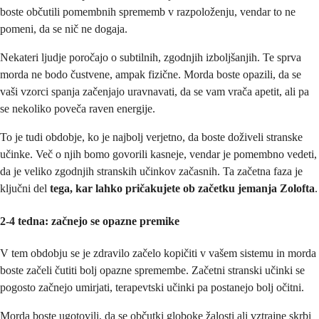
boste občutili pomembnih sprememb v razpoloženju, vendar to ne
pomeni, da se nič ne dogaja.
Nekateri ljudje poročajo o subtilnih, zgodnjih izboljšanjih. Te sprva
morda ne bodo čustvene, ampak fizične. Morda boste opazili, da se
vaši vzorci spanja začenjajo uravnavati, da se vam vrača apetit, ali pa
se nekoliko poveča raven energije.
To je tudi obdobje, ko je najbolj verjetno, da boste doživeli stranske
učinke. Več o njih bomo govorili kasneje, vendar je pomembno vedeti,
da je veliko zgodnjih stranskih učinkov začasnih. Ta začetna faza je
ključni del
tega, kar lahko pričakujete ob začetku jemanja Zolofta
.
2-4 tedna: začnejo se opazne premike
V tem obdobju se je zdravilo začelo kopičiti v vašem sistemu in morda
boste začeli čutiti bolj opazne spremembe. Začetni stranski učinki se
pogosto začnejo umirjati, terapevtski učinki pa postanejo bolj očitni.
Morda boste ugotovili, da se občutki globoke žalosti ali vztrajne skrbi