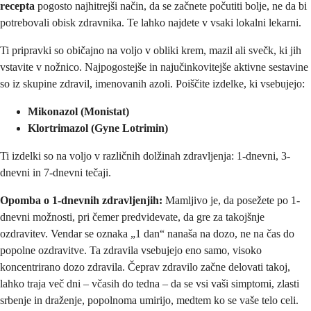
recepta
pogosto najhitrejši način, da se začnete počutiti bolje, ne da bi
potrebovali obisk zdravnika. Te lahko najdete v vsaki lokalni lekarni.
Ti pripravki so običajno na voljo v obliki krem, mazil ali svečk, ki jih
vstavite v nožnico. Najpogostejše in najučinkovitejše aktivne sestavine
so iz skupine zdravil, imenovanih azoli. Poiščite izdelke, ki vsebujejo:
Mikonazol (Monistat)
Klortrimazol (Gyne Lotrimin)
Ti izdelki so na voljo v različnih dolžinah zdravljenja: 1-dnevni, 3-
dnevni in 7-dnevni tečaji.
Opomba o 1-dnevnih zdravljenjih:
Mamljivo je, da posežete po 1-
dnevni možnosti, pri čemer predvidevate, da gre za takojšnje
ozdravitev. Vendar se oznaka „1 dan“ nanaša na dozo, ne na čas do
popolne ozdravitve. Ta zdravila vsebujejo eno samo, visoko
koncentrirano dozo zdravila. Čeprav zdravilo začne delovati takoj,
lahko traja več dni – včasih do tedna – da se vsi vaši simptomi, zlasti
srbenje in draženje, popolnoma umirijo, medtem ko se vaše telo celi.