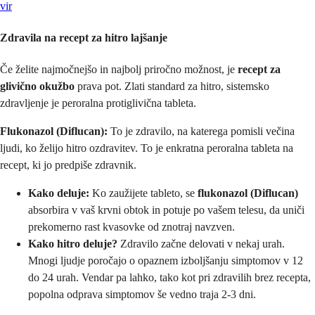
vir
Zdravila na recept za hitro lajšanje
Če želite najmočnejšo in najbolj priročno možnost, je
recept za
glivično okužbo
prava pot. Zlati standard za hitro, sistemsko
zdravljenje je peroralna protiglivična tableta.
Flukonazol (Diflucan):
To je zdravilo, na katerega pomisli večina
ljudi, ko želijo hitro ozdravitev. To je enkratna peroralna tableta na
recept, ki jo predpiše zdravnik.
Kako deluje:
Ko zaužijete tableto, se
flukonazol (Diflucan)
absorbira v vaš krvni obtok in potuje po vašem telesu, da uniči
prekomerno rast kvasovke od znotraj navzven.
Kako hitro deluje?
Zdravilo začne delovati v nekaj urah.
Mnogi ljudje poročajo o opaznem izboljšanju simptomov v 12
do 24 urah. Vendar pa lahko, tako kot pri zdravilih brez recepta,
popolna odprava simptomov še vedno traja 2-3 dni.