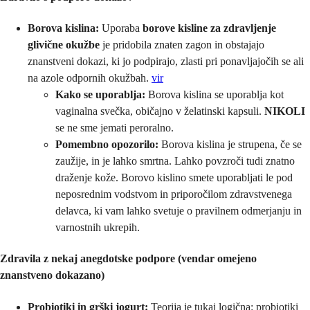
Borova kislina:
Uporaba
borove kisline za zdravljenje
glivične okužbe
je pridobila znaten zagon in obstajajo
znanstveni dokazi, ki jo podpirajo, zlasti pri ponavljajočih se ali
na azole odpornih okužbah.
vir
Kako se uporablja:
Borova kislina se uporablja kot
vaginalna svečka, običajno v želatinski kapsuli.
NIKOLI
se ne sme jemati peroralno.
Pomembno opozorilo:
Borova kislina je strupena, če se
zaužije, in je lahko smrtna. Lahko povzroči tudi znatno
draženje kože. Borovo kislino smete uporabljati le pod
neposrednim vodstvom in priporočilom zdravstvenega
delavca, ki vam lahko svetuje o pravilnem odmerjanju in
varnostnih ukrepih.
Zdravila z nekaj anegdotske podpore (vendar omejeno
znanstveno dokazano)
Probiotiki in grški jogurt:
Teorija je tukaj logična: probiotiki