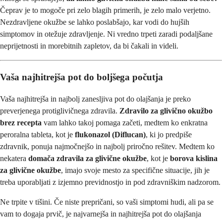
Čeprav je to mogoče pri zelo blagih primerih, je zelo malo verjetno.
Nezdravljene okužbe se lahko poslabšajo, kar vodi do hujših
simptomov in otežuje zdravljenje. Ni vredno trpeti zaradi podaljšane
neprijetnosti in morebitnih zapletov, da bi čakali in videli.
Vaša najhitrejša pot do boljšega počutja
Vaša najhitrejša in najbolj zanesljiva pot do olajšanja je preko
preverjenega protiglivičnega zdravila.
Zdravilo za glivično okužbo
brez recepta
vam lahko takoj pomaga začeti, medtem ko enkratna
peroralna tableta, kot je
flukonazol (Diflucan)
, ki jo predpiše
zdravnik, ponuja najmočnejšo in najbolj priročno rešitev. Medtem ko
nekatera
domača zdravila za glivične okužbe
, kot je
borova kislina
za glivične okužbe
, imajo svoje mesto za specifične situacije, jih je
treba uporabljati z izjemno previdnostjo in pod zdravniškim nadzorom.
Ne trpite v tišini. Če niste prepričani, so vaši simptomi hudi, ali pa se
vam to dogaja prvič, je najvarnejša in najhitrejša pot do olajšanja