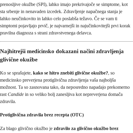
prenosljive okužbe (SPI), lahko imajo prekrivajoče se simptome, kot
sta srbenje in nenavaden izcedek. Zdravljenje napačnega stanja je
lahko neučinkovito in lahko celo poslabša težavo. Če se vam ti
simptomi pojavljajo prvič, je najvarnejši in najučinkovitejši prvi korak
pravilna diagnoza s strani zdravstvenega delavca.
Najhitrejši medicinsko dokazani načini zdravljenja
glivične okužbe
Ko se sprašujete,
kako se hitro znebiti glivične okužbe?
, so
medicinsko preverjena protiglivična zdravljenja vaša najboljša
možnost. Ta so zasnovana tako, da neposredno napadajo prekomerno
rast
Candide
in so veliko bolj zanesljiva kot nepreverjena domača
zdravila.
Protiglivična zdravila brez recepta (OTC)
Za blago glivično okužbo je
zdravilo za glivično okužbo brez