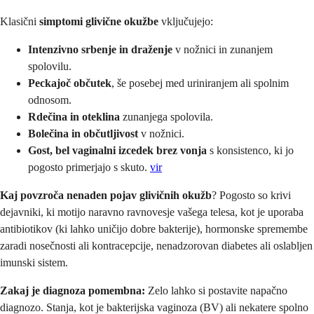
Klasični
simptomi glivične okužbe
vključujejo:
Intenzivno srbenje in draženje
v nožnici in zunanjem
spolovilu.
Peckajoč občutek
, še posebej med uriniranjem ali spolnim
odnosom.
Rdečina in oteklina
zunanjega spolovila.
Bolečina in občutljivost
v nožnici.
Gost, bel vaginalni izcedek brez vonja
s konsistenco, ki jo
pogosto primerjajo s skuto.
vir
Kaj povzroča nenaden pojav glivičnih okužb
? Pogosto so krivi
dejavniki, ki motijo naravno ravnovesje vašega telesa, kot je uporaba
antibiotikov (ki lahko uničijo dobre bakterije), hormonske spremembe
zaradi nosečnosti ali kontracepcije, nenadzorovan diabetes ali oslabljen
imunski sistem.
Zakaj je diagnoza pomembna:
Zelo lahko si postavite napačno
diagnozo. Stanja, kot je bakterijska vaginoza (BV) ali nekatere spolno