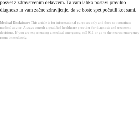
posvet z zdravstvenim delavcem. Ta vam lahko postavi pravilno
diagnozo in vam začne zdravljenje, da se boste spet počutili kot sami.
Medical Disclaimer:
This article is for informational purposes only and does not constitute
medical advice. Always consult a qualified healthcare provider for diagnosis and treatment
decisions. If you are experiencing a medical emergency, call 911 or go to the nearest emergency
room immediately.