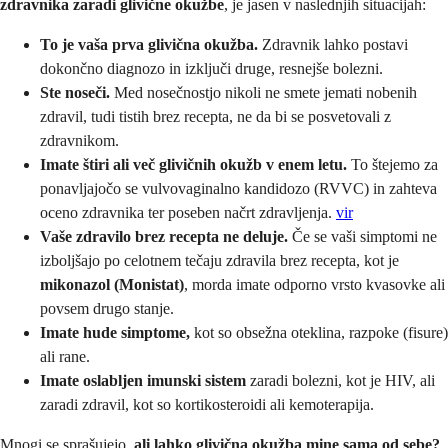
zdravnika zaradi glivične okužbe
, je jasen v naslednjih situacijah:
To je vaša prva glivična okužba.
Zdravnik lahko postavi
dokončno diagnozo in izključi druge, resnejše bolezni.
Ste noseči.
Med nosečnostjo nikoli ne smete jemati nobenih
zdravil, tudi tistih brez recepta, ne da bi se posvetovali z
zdravnikom.
Imate štiri ali več glivičnih okužb v enem letu.
To štejemo za
ponavljajočo se vulvovaginalno kandidozo (RVVC) in zahteva
oceno zdravnika ter poseben načrt zdravljenja.
vir
Vaše zdravilo brez recepta ne deluje.
Če se vaši simptomi ne
izboljšajo po celotnem tečaju zdravila brez recepta, kot je
mikonazol (Monistat)
, morda imate odporno vrsto kvasovke ali
povsem drugo stanje.
Imate hude simptome,
kot so obsežna oteklina, razpoke (fisure)
ali rane.
Imate oslabljen imunski sistem
zaradi bolezni, kot je HIV, ali
zaradi zdravil, kot so kortikosteroidi ali kemoterapija.
Mnogi se sprašujejo,
ali lahko glivična okužba mine sama od sebe?