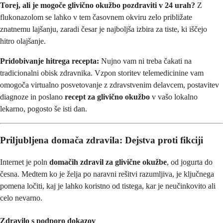
Torej, ali je mogoče glivično okužbo pozdraviti v 24 urah?
Z
flukonazolom se lahko v tem časovnem okviru zelo približate
znatnemu lajšanju, zaradi česar je najboljša izbira za tiste, ki iščejo
hitro olajšanje.
Pridobivanje hitrega recepta:
Nujno vam ni treba čakati na
tradicionalni obisk zdravnika. Vzpon storitev telemedicinine vam
omogoča virtualno posvetovanje z zdravstvenim delavcem, postavitev
diagnoze in poslano
recept za glivično okužbo
v vašo lokalno
lekarno, pogosto še isti dan.
Priljubljena domača zdravila: Dejstva proti fikciji
Internet je poln
domačih zdravil za glivične okužbe
, od jogurta do
česna. Medtem ko je želja po naravni rešitvi razumljiva, je ključnega
pomena ločiti, kaj je lahko koristno od tistega, kar je neučinkovito ali
celo nevarno.
Zdravilo s podporo dokazov