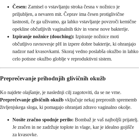
Česen:
Zamisel o vstavljanju stroka česna v nožnico je
priljubljen, a nevaren mit. Čeprav ima česen protiglivične
lastnosti, če ga uživamo, ga lahko vstavljanje povzroči kemične
opekline občutljivih vaginalnih tkiv in vnese nove bakterije.
Izpiranje nožnice (douching):
Izpiranje nožnice moti
občutljivo ravnovesje pH in izpere dobre bakterije, ki ohranjajo
nadzor nad kvasovkami. Skoraj vedno poslabša okužbo in lahko
celo potisne okužbo globlje v reproduktivni sistem.
Preprečevanje prihodnjih glivičnih okužb
Ko najdete olajšanje, je naslednji cilj zagotoviti, da se ne vrne.
Preprečevanje glivičnih okužb
vključuje nekaj preprostih sprememb
življenjskega sloga, ki pomagajo ohranjati zdravo vaginalno okolje.
Nosite zračno spodnje perilo:
Bombaž je vaš najboljši prijatelj.
Je zračen in ne zadržuje toplote in vlage, kar je idealno gojišče
za kvasovke.