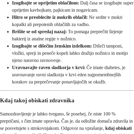
Izogibajte se oprijetim oblačilom:
Dalj časa se izogibajte super
oprijetim kavbojkam, pajkicam in nogavicam.
Hitro se preoblecite iz mokrih oblačil:
Ne sedite v mokri
kopalki ali prepotenih oblačilih za vadbo.
Brišite se od spredaj nazaj:
To pomaga preprečiti širjenje
bakterij iz analne regije v nožnico.
Izogibajte se dišečim ženskim izdelkom:
Dišeči tamponi,
vložki, spreji in peneče kopeli lahko dražijo nožnico in motijo
njeno naravno ravnovesje.
Uravnavajte raven sladkorja v krvi:
Če imate diabetes, je
uravnavanje ravni sladkorja v krvi eden najpomembnejših
korakov za preprečevanje ponavljajočih se okužb.
Kdaj takoj obiskati zdravnika
Samozdravljenje je lahko tvegano, še posebej, če niste 100 %
prepričani, s čim imate opravka. Čas je, da odložite domača zdravila in
se posvetujete s strokovnjakom. Odgovor na vprašanje,
kdaj obiskati