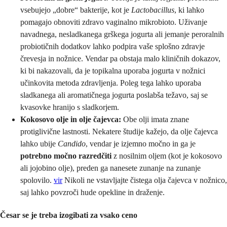
vsebujejo „dobre“ bakterije, kot je
Lactobacillus
, ki lahko
pomagajo obnoviti zdravo vaginalno mikrobioto. Uživanje
navadnega, nesladkanega grškega jogurta ali jemanje peroralnih
probiotičnih dodatkov lahko podpira vaše splošno zdravje
črevesja in nožnice. Vendar pa obstaja malo kliničnih dokazov,
ki bi nakazovali, da je topikalna uporaba jogurta v nožnici
učinkovita metoda zdravljenja. Poleg tega lahko uporaba
sladkanega ali aromatičnega jogurta poslabša težavo, saj se
kvasovke hranijo s sladkorjem.
Kokosovo olje in olje čajevca:
Obe olji imata znane
protiglivične lastnosti. Nekatere študije kažejo, da olje čajevca
lahko ubije
Candido
, vendar je izjemno močno in ga je
potrebno močno razredčiti
z nosilnim oljem (kot je kokosovo
ali jojobino olje), preden ga nanesete zunanje na zunanje
spolovilo.
vir
Nikoli ne vstavljajte čistega olja čajevca v nožnico,
saj lahko povzroči hude opekline in draženje.
Česar se je treba izogibati za vsako ceno