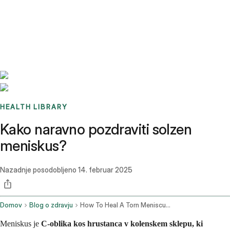
Benchmarks
Stories
FAQ
Sign up / Log in
HEALTH LIBRARY
Kako naravno pozdraviti solzen
meniskus?
Nazadnje posodobljeno
14. februar 2025
Domov
Blog o zdravju
How To Heal A Torn Meniscus Naturally
Meniskus je
C-oblika kos hrustanca v kolenskem sklepu, ki