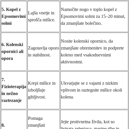
5. Kopel z
Namočite nogo v toplo kopel z
Lajša vnetje in
Epsomovimi
Epsomovimi solmi za 15–20 minut,
sprošča mišice.
solmi
da zmanjšate bolečino.
Nosite kolenski opornico, da
6. Kolenski
Zagotavlja oporo
zmanjšate obremenitev in podprete
opornici ali
in stabilnost.
koleno med vsakodnevnimi
opora
aktivnostmi.
7.
Krepi mišice in
Ukvarjajte se z vajami z nizkim
Fizioterapija
izboljšuje
vplivom in raztegnite mišice okoli
in nežno
gibljivost.
kolena.
raztezanje
Pomaga
Jejte protivnetna živila, kot so
8.
zmanjšati
listnata zelenjava, mastne ribe in