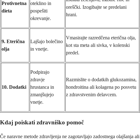
Protivnetna
oteklino in
oreščki. Izogibajte se predelani
dieta
pospešiti
hrani.
okrevanje.
Vmasirajte razredčena eterična olja,
9. Eterična
Lajšajo bolečino
kot sta meta ali sivka, v kolenski
olja
in vnetje.
predel.
Podpirajo
zdravje
Razmislite o dodatkih glukozamina,
10. Dodatki
hrustanca in
hondroitina ali kolagena po posvetu
zmanjšujejo
z zdravstvenim delavcem.
vnetje.
Kdaj poiskati zdravniško pomoč
Če naravne metode zdravljenja ne zagotavljajo zadostnega olajšanja ali