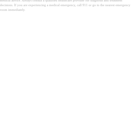
medical advice. Always consult a qualified healthcare provider for diagnosis and treatment
decisions. If you are experiencing a medical emergency, call 911 or go to the nearest emergency
room immediately.