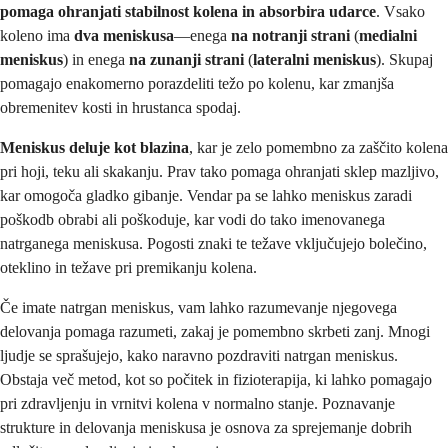
pomaga ohranjati stabilnost kolena in absorbira udarce
. Vsako
koleno ima
dva meniskusa
—enega
na notranji strani
(
medialni
meniskus
) in enega
na zunanji strani
(
lateralni meniskus
). Skupaj
pomagajo enakomerno porazdeliti težo po kolenu, kar zmanjša
obremenitev kosti in hrustanca spodaj.
Meniskus deluje kot blazina
, kar je zelo pomembno za zaščito kolena
pri hoji, teku ali skakanju. Prav tako pomaga ohranjati sklep mazljivo,
kar omogoča gladko gibanje. Vendar pa se lahko meniskus zaradi
poškodb obrabi ali poškoduje, kar vodi do tako imenovanega
natrganega meniskusa. Pogosti znaki te težave vključujejo bolečino,
oteklino in težave pri premikanju kolena.
Če imate natrgan meniskus, vam lahko razumevanje njegovega
delovanja pomaga razumeti, zakaj je pomembno skrbeti zanj. Mnogi
ljudje se sprašujejo, kako naravno pozdraviti natrgan meniskus.
Obstaja več metod, kot so počitek in fizioterapija, ki lahko pomagajo
pri zdravljenju in vrnitvi kolena v normalno stanje. Poznavanje
strukture in delovanja meniskusa je osnova za sprejemanje dobrih