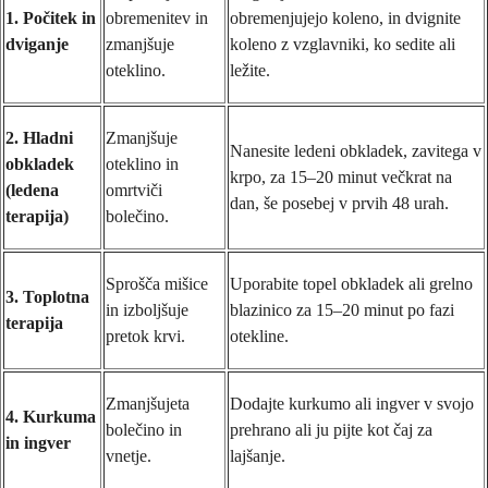
1. Počitek in
obremenitev in
obremenjujejo koleno, in dvignite
dviganje
zmanjšuje
koleno z vzglavniki, ko sedite ali
oteklino.
ležite.
2. Hladni
Zmanjšuje
Nanesite ledeni obkladek, zavitega v
obkladek
oteklino in
krpo, za 15–20 minut večkrat na
(ledena
omrtviči
dan, še posebej v prvih 48 urah.
terapija)
bolečino.
Sprošča mišice
Uporabite topel obkladek ali grelno
3. Toplotna
in izboljšuje
blazinico za 15–20 minut po fazi
terapija
pretok krvi.
otekline.
Zmanjšujeta
Dodajte kurkumo ali ingver v svojo
4. Kurkuma
bolečino in
prehrano ali ju pijte kot čaj za
in ingver
vnetje.
lajšanje.