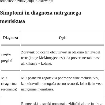
odločitev o zdravljenju in okrevanju.
Simptomi in diagnoza natrganega
meniskusa
Diagnoza
Opis
Zdravnik bo ocenil občutljivost in oteklino ter izvedel
Fizični
teste (kot je McMurryjev test), da preveri nestabilnost
pregled
ali klikanje v kolenu.
MR
MR posnetek zagotavlja podrobne slike mehkih tkiv,
(magnetna
kar zdravniku omogoča oceno resnosti, lokacije in vrste
resonanca)
natrganine meniskusa.
Rentgenski posnetki pomagajo izključiti zlome in druge