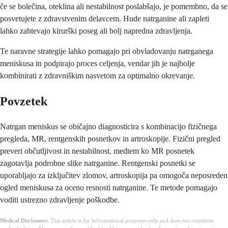
če se bolečina, oteklina ali nestabilnost poslabšajo, je pomembno, da se
posvetujete z zdravstvenim delavcem. Hude natrganine ali zapleti
lahko zahtevajo kirurški poseg ali bolj napredna zdravljenja.
Te naravne strategije lahko pomagajo pri obvladovanju natrganega
meniskusa in podpirajo proces celjenja, vendar jih je najbolje
kombinirati z zdravniškim nasvetom za optimalno okrevanje.
Povzetek
Natrgan meniskus se običajno diagnosticira s kombinacijo fizičnega
pregleda, MR, rentgenskih posnetkov in artroskopije. Fizični pregled
preveri občutljivost in nestabilnost, medtem ko MR posnetek
zagotavlja podrobne slike natrganine. Rentgenski posnetki se
uporabljajo za izključitev zlomov, artroskopija pa omogoča neposreden
ogled meniskusa za oceno resnosti natrganine. Te metode pomagajo
voditi ustrezno zdravljenje poškodbe.
Medical Disclaimer:
This article is for informational purposes only and does not constitute