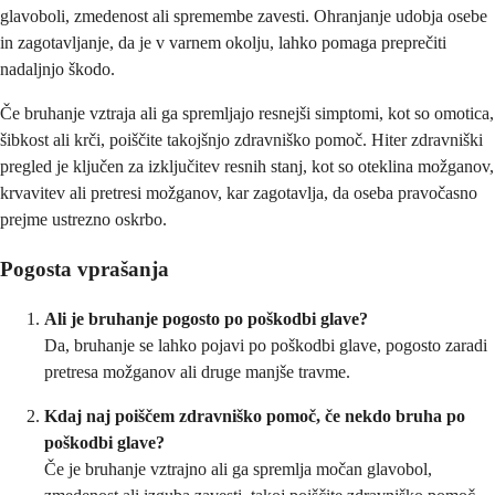
glavoboli, zmedenost ali spremembe zavesti. Ohranjanje udobja osebe
in zagotavljanje, da je v varnem okolju, lahko pomaga preprečiti
nadaljnjo škodo.
Če bruhanje vztraja ali ga spremljajo resnejši simptomi, kot so omotica,
šibkost ali krči, poiščite takojšnjo zdravniško pomoč. Hiter zdravniški
pregled je ključen za izključitev resnih stanj, kot so oteklina možganov,
krvavitev ali pretresi možganov, kar zagotavlja, da oseba pravočasno
prejme ustrezno oskrbo.
Pogosta vprašanja
Ali je bruhanje pogosto po poškodbi glave?
Da, bruhanje se lahko pojavi po poškodbi glave, pogosto zaradi
pretresa možganov ali druge manjše travme.
Kdaj naj poiščem zdravniško pomoč, če nekdo bruha po
poškodbi glave?
Če je bruhanje vztrajno ali ga spremlja močan glavobol,