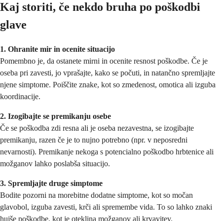
Kaj storiti, če nekdo bruha po poškodbi
glave
1. Ohranite mir in ocenite situacijo
Pomembno je, da ostanete mirni in ocenite resnost poškodbe. Če je
oseba pri zavesti, jo vprašajte, kako se počuti, in natančno spremljajte
njene simptome. Poiščite znake, kot so zmedenost, omotica ali izguba
koordinacije.
2. Izogibajte se premikanju osebe
Če se poškodba zdi resna ali je oseba nezavestna, se izogibajte
premikanju, razen če je to nujno potrebno (npr. v neposredni
nevarnosti). Premikanje nekoga s potencialno poškodbo hrbtenice ali
možganov lahko poslabša situacijo.
3. Spremljajte druge simptome
Bodite pozorni na morebitne dodatne simptome, kot so močan
glavobol, izguba zavesti, krči ali spremembe vida. To so lahko znaki
hujše poškodbe, kot je oteklina možganov ali krvavitev.