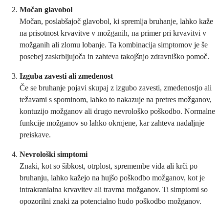
Močan glavobol
Močan, poslabšajoč glavobol, ki spremlja bruhanje, lahko kaže
na prisotnost krvavitve v možganih, na primer pri krvavitvi v
možganih ali zlomu lobanje. Ta kombinacija simptomov je še
posebej zaskrbljujoča in zahteva takojšnjo zdravniško pomoč.
Izguba zavesti ali zmedenost
Če se bruhanje pojavi skupaj z izgubo zavesti, zmedenostjo ali
težavami s spominom, lahko to nakazuje na pretres možganov,
kontuzijo možganov ali drugo nevrološko poškodbo. Normalne
funkcije možganov so lahko okrnjene, kar zahteva nadaljnje
preiskave.
Nevrološki simptomi
Znaki, kot so šibkost, otrplost, spremembe vida ali krči po
bruhanju, lahko kažejo na hujšo poškodbo možganov, kot je
intrakranialna krvavitev ali travma možganov. Ti simptomi so
opozorilni znaki za potencialno hudo poškodbo možganov.