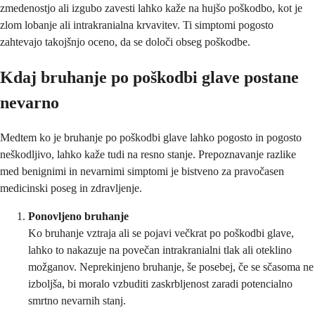
zmedenostjo ali izgubo zavesti lahko kaže na hujšo poškodbo, kot je
zlom lobanje ali intrakranialna krvavitev. Ti simptomi pogosto
zahtevajo takojšnjo oceno, da se določi obseg poškodbe.
Kdaj bruhanje po poškodbi glave postane
nevarno
Medtem ko je bruhanje po poškodbi glave lahko pogosto in pogosto
neškodljivo, lahko kaže tudi na resno stanje. Prepoznavanje razlike
med benignimi in nevarnimi simptomi je bistveno za pravočasen
medicinski poseg in zdravljenje.
Ponovljeno bruhanje
Ko bruhanje vztraja ali se pojavi večkrat po poškodbi glave,
lahko to nakazuje na povečan intrakranialni tlak ali oteklino
možganov. Neprekinjeno bruhanje, še posebej, če se sčasoma ne
izboljša, bi moralo vzbuditi zaskrbljenost zaradi potencialno
smrtno nevarnih stanj.