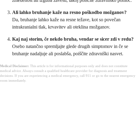
zmedenost ali izguba zavesti, takoj poiščite zdravniško pomoč.
Ali lahko bruhanje kaže na resno poškodbo možganov?
Da, bruhanje lahko kaže na resne težave, kot so povečan
intrakranialni tlak, krvavitev ali oteklina možganov.
Kaj naj storim, če nekdo bruha, vendar se sicer zdi v redu?
Osebo natančno spremljajte glede drugih simptomov in če se
bruhanje nadaljuje ali poslabša, poiščite zdravniški nasvet.
Medical Disclaimer:
This article is for informational purposes only and does not constitute
medical advice. Always consult a qualified healthcare provider for diagnosis and treatment
decisions. If you are experiencing a medical emergency, call 911 or go to the nearest emergency
room immediately.