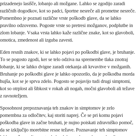
prizadenejo lasišče, lobanjo ali možgane. Lahko se zgodijo zaradi
različnih dogodkov, kot so padci, športne nesreče ali prometne nesreče.
Pomembno je poznati različne vrste poškodb glave, da se lahko
pravilno odzovemo. Pogoste vrste so pretresi možganov, podplutbe in
zlom lobanje. Vsaka vrsta lahko kaže različne znake, kot so glavoboli,
omotica, zmedenost ali izguba zavesti.
Eden resnih znakov, ki se lahko pojavi po poškodbi glave, je bruhanje.
To se pogosto zgodi, ker se telo odziva na spremembe tlaka znotraj
lobanje, ki se lahko dvigne zaradi otekanja ali krvavitve v možganih.
Bruhanje po poškodbi glave je lahko opozorilo, da je poškodba morda
hujša, kot se je sprva zdelo. Pogosto se pojavijo tudi drugi simptomi,
kot so otrplost ali šibkost v rokah ali nogah, močni glavoboli ali težave
z ravnotežjem.
Sposobnost prepoznavanja teh znakov in simptomov je zelo
pomembna za odločitev, kaj storiti naprej. Če se pri komu pojavi
poškodba glave in začne bruhati, je nujno poiskati zdravniško pomoč,
da se izključijo morebitne resne težave. Poznavanje teh simptomov