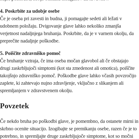
4. Poskrbite za udobje osebe
Če je oseba pri zavesti in budna, ji pomagajte sedeti ali ležati v
udobnem položaju. Dvigovanje glave lahko nekoliko zmanjša
verjetnost nadaljnjega bruhanja. Poskrbite, da je v varnem okolju, da
preprečite nadaljnje poškodbe.
5. Poiščite zdravniško pomoč
Če bruhanje vztraja, če ima oseba močan glavobol ali če obstajajo
drugi zaskrbljujoči simptomi (kot sta zmedenost ali omotica), poiščite
takojšnjo zdravniško pomoč. Poškodbe glave lahko včasih povzročijo
zaplete, ki zahtevajo nujno zdravljenje, vključno z slikanjem ali
spremljanjem v zdravstvenem okolju.
Povzetek
Če nekdo bruha po poškodbi glave, je pomembno, da ostanete mirni in
skrbno ocenite situacijo. Izogibajte se premikanju osebe, razen če je to
potrebno, in spremljajte druge zaskrbljujoče simptome, kot so močni