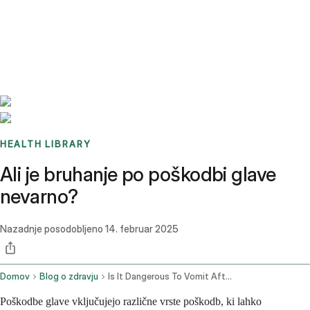
Benchmarks
Stories
FAQ
Sign up / Log in
HEALTH LIBRARY
Ali je bruhanje po poškodbi glave
nevarno?
Nazadnje posodobljeno
14. februar 2025
Domov
Blog o zdravju
Is It Dangerous To Vomit After A Head Injury
Poškodbe glave vključujejo različne vrste poškodb, ki lahko