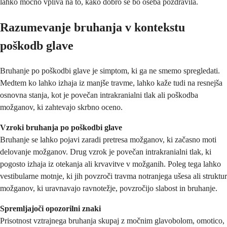
lahko močno vpliva na to, kako dobro se bo oseba pozdravila.
Razumevanje bruhanja v kontekstu
poškodb glave
Bruhanje po poškodbi glave je simptom, ki ga ne smemo spregledati.
Medtem ko lahko izhaja iz manjše travme, lahko kaže tudi na resnejša
osnovna stanja, kot je povečan intrakranialni tlak ali poškodba
možganov, ki zahtevajo skrbno oceno.
Vzroki bruhanja po poškodbi glave
Bruhanje se lahko pojavi zaradi pretresa možganov, ki začasno moti
delovanje možganov. Drug vzrok je povečan intrakranialni tlak, ki
pogosto izhaja iz otekanja ali krvavitve v možganih. Poleg tega lahko
vestibularne motnje, ki jih povzroči travma notranjega ušesa ali struktur
možganov, ki uravnavajo ravnotežje, povzročijo slabost in bruhanje.
Spremljajoči opozorilni znaki
Prisotnost vztrajnega bruhanja skupaj z močnim glavobolom, omotico,