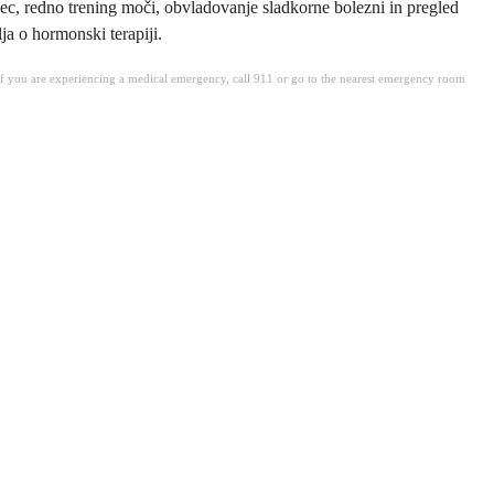
ec, redno trening moči, obvladovanje sladkorne bolezni in pregled
ja o hormonski terapiji.
. If you are experiencing a medical emergency, call 911 or go to the nearest emergency room