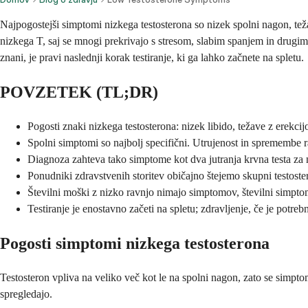
Najpogostejši simptomi nizkega testosterona so nizek spolni nagon, tež
nizkega T, saj se mnogi prekrivajo s stresom, slabim spanjem in drugimi
znani, je pravi naslednji korak testiranje, ki ga lahko začnete na spletu.
POVZETEK (TL;DR)
Pogosti znaki nizkega testosterona: nizek libido, težave z erekcij
Spolni simptomi so najbolj specifični. Utrujenost in spremembe r
Diagnoza zahteva tako simptome kot dva jutranja krvna testa za n
Ponudniki zdravstvenih storitev običajno štejemo skupni testost
Številni moški z nizko ravnjo nimajo simptomov, številni simpto
Testiranje je enostavno začeti na spletu; zdravljenje, če je potre
Pogosti simptomi nizkega testosterona
Testosteron vpliva na veliko več kot le na spolni nagon, zato se simpto
spregledajo.