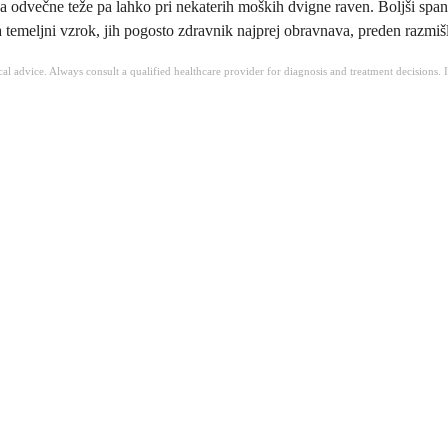
a odvečne teže pa lahko pri nekaterih moških dvigne raven. Boljši span
 temeljni vzrok, jih pogosto zdravnik najprej obravnava, preden razmišl
ical advice. Always consult a qualified healthcare provider for diagnosis and treatment decisions