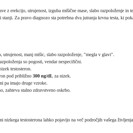
ave z erekcijo, utrujenost, izguba mišične mase, slabo razpoloženje in 
 stanji. Za pravo diagnozo sta potrebna dva jutranja krvna testa, ki pok
o, utrujenost, manj mišic, slabo razpoloženje, "megla v glavi".
azpoloženja so pogosti, vendar nespecifični.
izek testosteron.
eron pod približno
300 ng/dL
za nizek.
mi pa imajo druge vzroke.
bno, zahteva stalno zdravstveno oskrbo.
mi nizkega testosterona lahko pojavijo na več področjih vašega življenja