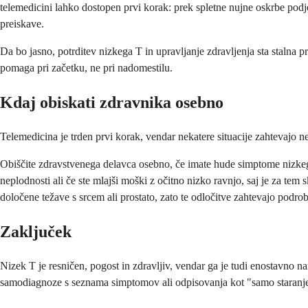
telemedicini lahko dostopen prvi korak: prek spletne nujne oskrbe podj
preiskave.
Da bo jasno, potrditev nizkega T in upravljanje zdravljenja sta stalna p
pomaga pri začetku, ne pri nadomestilu.
Kdaj obiskati zdravnika osebno
Telemedicina je trden prvi korak, vendar nekatere situacije zahtevajo n
Obiščite zdravstvenega delavca osebno, če imate hude simptome nizkega 
neplodnosti ali če ste mlajši moški z očitno nizko ravnjo, saj je za tem 
določene težave s srcem ali prostato, zato te odločitve zahtevajo podr
Zaključek
Nizek T je resničen, pogost in zdravljiv, vendar ga je tudi enostavno 
samodiagnoze s seznama simptomov ali odpisovanja kot "samo staranje", 