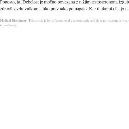
Pogosto, ja. Debelost je močno povezana z nižjim testosteronom, izgub
zdravil z zdravnikom lahko prav tako pomagajo. Ker ti ukrepi ciljajo na
Medical Disclaimer:
This article is for informational purposes only and does not constitute med
immediately.