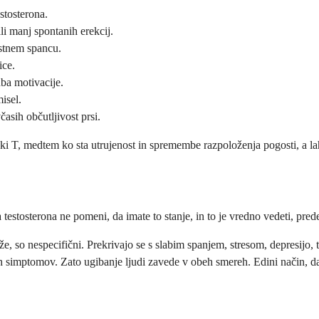
stosterona.
li manj spontanih erekcij.
stnem spancu.
ice.
uba motivacije.
isel.
asih občutljivost prsi.
izki T, medtem ko sta utrujenost in spremembe razpoloženja pogosti, a l
testosterona ne pomeni, da imate to stanje, in to je vredno vedeti, pred
teže, so nespecifični. Prekrivajo se s slabim spanjem, stresom, depresij
 simptomov. Zato ugibanje ljudi zavede v obeh smereh. Edini način, da v