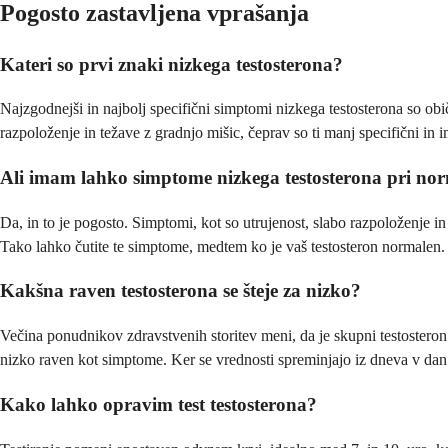
Pogosto zastavljena vprašanja
Kateri so prvi znaki nizkega testosterona?
Najzgodnejši in najbolj specifični simptomi nizkega testosterona so obič
razpoloženje in težave z gradnjo mišic, čeprav so ti manj specifični in i
Ali imam lahko simptome nizkega testosterona pri nor
Da, in to je pogosto. Simptomi, kot so utrujenost, slabo razpoloženje in 
Tako lahko čutite te simptome, medtem ko je vaš testosteron normalen.
Kakšna raven testosterona se šteje za nizko?
Večina ponudnikov zdravstvenih storitev meni, da je skupni testostero
nizko raven kot simptome. Ker se vrednosti spreminjajo iz dneva v dan i
Kako lahko opravim test testosterona?