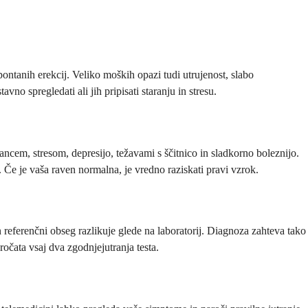
spontanih erekcij. Veliko moških opazi tudi utrujenost, slabo
no spregledati ali jih pripisati staranju in stresu.
pancem, stresom, depresijo, težavami s ščitnico in sladkorno boleznijo.
Če je vaša raven normalna, je vredno raziskati pravi vzrok.
 referenčni obseg razlikuje glede na laboratorij. Diagnoza zahteva tako
očata vsaj dva zgodnjejutranja testa.