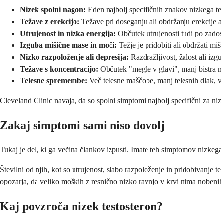
Nizek spolni nagon:
Eden najbolj specifičnih znakov nizkega te
Težave z erekcijo:
Težave pri doseganju ali obdržanju erekcije a
Utrujenost in nizka energija:
Občutek utrujenosti tudi po zado
Izguba mišične mase in moči:
Težje je pridobiti ali obdržati miš
Nizko razpoloženje ali depresija:
Razdražljivost, žalost ali izg
Težave s koncentracijo:
Občutek "megle v glavi", manj bistra m
Telesne spremembe:
Več telesne maščobe, manj telesnih dlak, vč
Cleveland Clinic navaja, da so spolni simptomi najbolj specifični za n
Zakaj simptomi sami niso dovolj
Tukaj je del, ki ga večina člankov izpusti. Imate teh simptomov nizkega 
Številni od njih, kot so utrujenost, slabo razpoloženje in pridobivanje 
opozarja, da veliko moških z resnično nizko ravnjo v krvi nima nobenih
Kaj povzroča nizek testosteron?