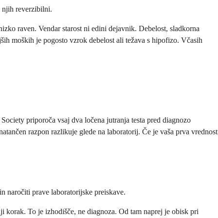
jih reverzibilni.
izko raven. Vendar starost ni edini dejavnik. Debelost, sladkorna
ajših moških je pogosto vzrok debelost ali težava s hipofizo. Včasih
e Society priporoča vsaj dva ločena jutranja testa pred diagnozo
natančen razpon razlikuje glede na laboratorij. Če je vaša prva vrednost
n naročiti prave laboratorijske preiskave.
ji korak. To je izhodišče, ne diagnoza. Od tam naprej je obisk pri