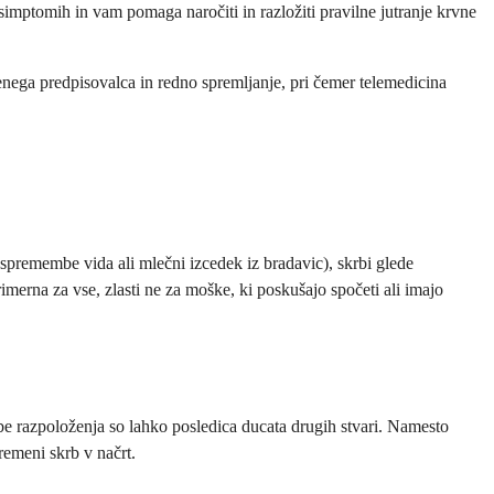
imptomih in vam pomaga naročiti in razložiti pravilne jutranje krvne
ečenega predpisovalca in redno spremljanje, pri čemer telemedicina
 spremembe vida ali mlečni izcedek iz bradavic), skrbi glede
rimerna za vse, zlasti ne za moške, ki poskušajo spočeti ali imajo
mbe razpoloženja so lahko posledica ducata drugih stvari. Namesto
remeni skrb v načrt.