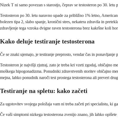
Nizek T ni samo povezan s starostjo, čeprav se testosteron po 30. letu
Testosteron po 30. letu naravno upade za približno 1% letno, American 
bolezen tipa 2, slabo spanje, kronični stres, nekatera zdravila in pretek
zdravljenje tega vzroka dvigne raven testosterona brez kakršne koli ho
Kako deluje testiranje testosterona
Če se znaki ujemajo, je testiranje preprosto, vendar čas in ponavljanje 
Testosteron je najvišji zjutraj, zato je treba kri vzeti zgodaj, običajno
moškega hipogonadizma. Ponudniki zdravstvenih storitev običajno meni
mejna, lahko ponudnik naroči test prostega testosterona ali preveri dru
Testiranje na spletu: kako začeti
Za ugotovitev svojega položaja vam ni treba začeti pri specialistu, ki 
Če vaši simptomi nizkega testosterona zvenijo znano, jih lahko opišete 