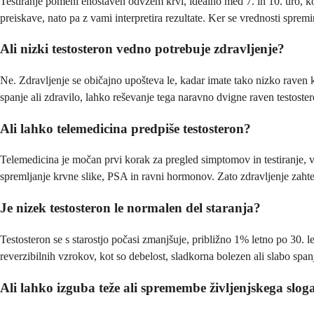
Testiranje pomeni enostaven odvzem krvi, idealno med 7. in 10. uro, ko 
preiskave, nato pa z vami interpretira rezultate. Ker se vrednosti spremi
Ali nizki testosteron vedno potrebuje zdravljenje?
Ne. Zdravljenje se običajno upošteva le, kadar imate tako nizko raven k
spanje ali zdravilo, lahko reševanje tega naravno dvigne raven testoster
Ali lahko telemedicina predpiše testosteron?
Telemedicina je močan prvi korak za pregled simptomov in testiranje, ve
spremljanje krvne slike, PSA in ravni hormonov. Zato zdravljenje zaht
Je nizek testosteron le normalen del staranja?
Testosteron se s starostjo počasi zmanjšuje, približno 1% letno po 30. l
reverzibilnih vzrokov, kot so debelost, sladkorna bolezen ali slabo span
Ali lahko izguba teže ali spremembe življenjskega slog