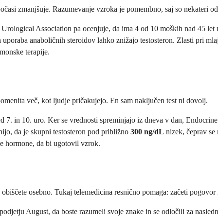
 počasi zmanjšuje. Razumevanje vzroka je pomembno, saj so nekateri od n
Urological Association pa ocenjuje, da ima 4 od 10 moških nad 45 let n
la uporaba anaboličnih steroidov lahko znižajo testosteron. Zlasti pri ml
rmonske terapije.
pomenita več, kot ljudje pričakujejo. En sam naključen test ni dovolj.
 med 7. in 10. uro. Ker se vrednosti spreminjajo iz dneva v dan, Endocrin
jo, da je skupni testosteron pod približno
300 ng/dL
nizek, čeprav se 
ge hormone, da bi ugotovil vzrok.
ga obiščete osebno. Tukaj telemedicina resnično pomaga: začeti pogovor i
podjetju August, da boste razumeli svoje znake in se odločili za nasledn