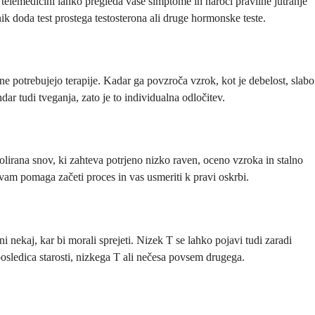
 telemedicini lahko pregleda vaše simptome in naroči pravilne jutranje
nik doda test prostega testosterona ali druge hormonske teste.
e potrebujejo terapije. Kadar ga povzroča vzrok, kot je debelost, slabo
dar tudi tveganja, zato je to individualna odločitev.
olirana snov, ki zahteva potrjeno nizko raven, oceno vzroka in stalno
am pomaga začeti proces in vas usmeriti k pravi oskrbi.
i nekaj, kar bi morali sprejeti. Nizek T se lahko pojavi tudi zaradi
 posledica starosti, nizkega T ali nečesa povsem drugega.