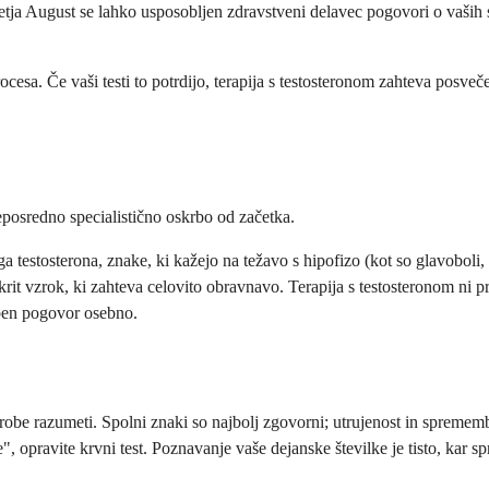
etja August se lahko usposobljen zdravstveni delavec pogovori o vaših s
rocesa. Če vaši testi to potrdijo, terapija s testosteronom zahteva posv
eposredno specialistično oskrbo od začetka.
testosterona, znake, ki kažejo na težavo s hipofizo (kot so glavoboli,
skrit vzrok, ki zahteva celovito obravnavo. Terapija s testosteronom ni p
oben pogovor osebno.
narobe razumeti. Spolni znaki so najbolj zgovorni; utrujenost in spreme
opravite krvni test. Poznavanje vaše dejanske številke je tisto, kar sp