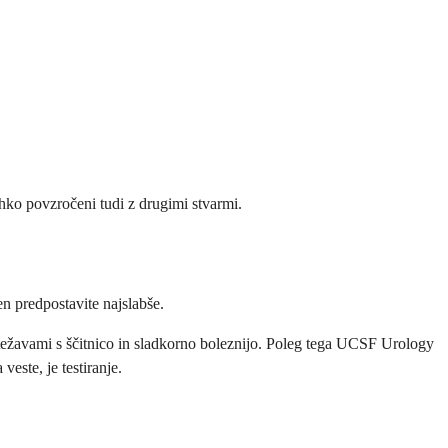
ahko povzročeni tudi z drugimi stvarmi.
en predpostavite najslabše.
o, težavami s ščitnico in sladkorno boleznijo. Poleg tega UCSF Urology
este, je testiranje.