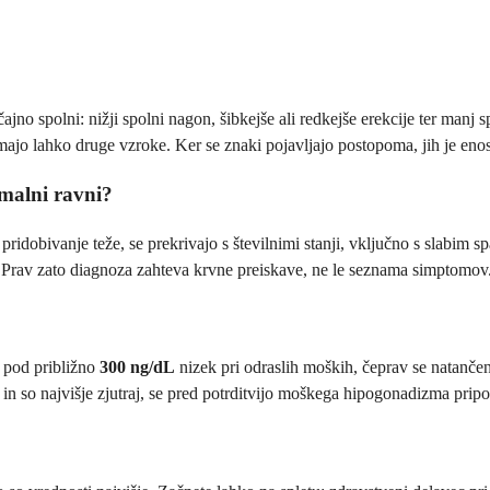
ajno spolni: nižji spolni nagon, šibkejše ali redkejše erekcije ter manj 
majo lahko druge vzroke. Ker se znaki pojavljajo postopoma, jih je enostav
malni ravni?
pridobivanje teže, se prekrivajo s številnimi stanji, vključno s slabim s
 Prav zato diagnoza zahteva krvne preiskave, ne le seznama simptomov. 
n pod približno
300 ng/dL
nizek pri odraslih moških, čeprav se natančen
n so najvišje zjutraj, se pred potrditvijo moškega hipogonadizma pripor