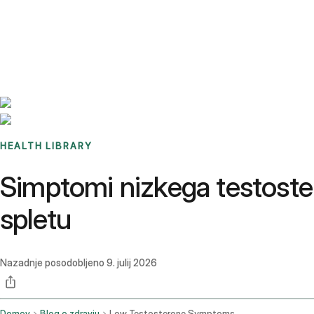
Benchmarks
Stories
FAQ
Sign up / Log in
HEALTH LIBRARY
Simptomi nizkega testostero
spletu
Nazadnje posodobljeno
9. julij 2026
Domov
Blog o zdravju
Low Testosterone Symptoms