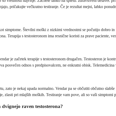
so vrednosti najvišje. Začnete lahko na spletu: zdravstveni delavec pri
njajo, pričakujte večkratno testiranje. Če je rezultat mejni, lahko ponud
ot simptome. Številni moški z nizkimi vrednostmi se počutijo dobro in n
ona. Terapija s testosteronom ima resnične koristi za prave paciente, ven
ndar je začetek terapije s testosteronom drugačen. Testosteron je kontr
eva posvečen odnos s predpisovalcem, ne enkratni obisk. Telemedicina v
etu, zato je nekaj upada normalno. Vendar pa se občutiti občutno slabše n
je, zlasti pri mlajših moških. Testiranje vam pove, ali so vaši simptomi
a dvignejo raven testosterona?