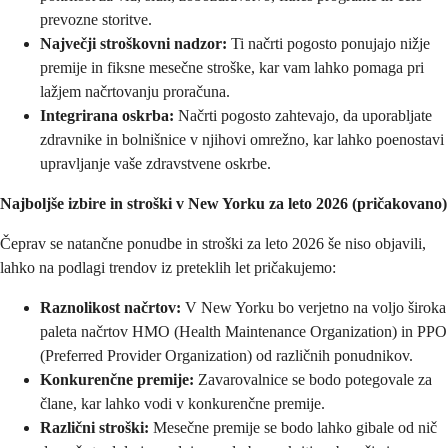
prevozne storitve.
Največji stroškovni nadzor:
Ti načrti pogosto ponujajo nižje
premije in fiksne mesečne stroške, kar vam lahko pomaga pri
lažjem načrtovanju proračuna.
Integrirana oskrba:
Načrti pogosto zahtevajo, da uporabljate
zdravnike in bolnišnice v njihovi omrežno, kar lahko poenostavi
upravljanje vaše zdravstvene oskrbe.
Najboljše izbire in stroški v New Yorku za leto 2026 (pričakovano)
Čeprav se natančne ponudbe in stroški za leto 2026 še niso objavili,
lahko na podlagi trendov iz preteklih let pričakujemo:
Raznolikost načrtov:
V New Yorku bo verjetno na voljo široka
paleta načrtov HMO (Health Maintenance Organization) in PPO
(Preferred Provider Organization) od različnih ponudnikov.
Konkurenčne premije:
Zavarovalnice se bodo potegovale za
člane, kar lahko vodi v konkurenčne premije.
Različni stroški:
Mesečne premije se bodo lahko gibale od nič