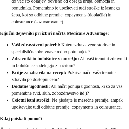
do več sto dolarjev, odvisno od obsega kritja, območja in
ponudnika. Pomembno je upoštevati tudi stroške iz lastnega
žepa, kot so odbitne premije, copayments (doplačila) in
coinsurance (sozavarovanje).
Ključni dejavniki pri izbiri načrta Medicare Advantage:
Vaši zdravstveni potrebi:
Katere zdravstvene storitve in
specialistične obravnave redno potrebujete?
Zdravniki in bolnišnice v omrežju:
Ali vaši trenutni zdravniki
in bolnišnice sodelujejo z načrtom?
Kritje za zdravila na recept:
Pokriva načrt vaša trenutna
zdravila po dostopni ceni?
Dodatne ugodnosti:
Ali načrt ponuja ugodnosti, ki so za vas
pomembne (vid, sluh, zobozdravstvo itd.)?
Celotni letni stroški:
Ne gledajte le mesečne premije, ampak
upoštevajte tudi odbitne premije, copayments in coinsurance.
Kdaj poiskati pomoč?