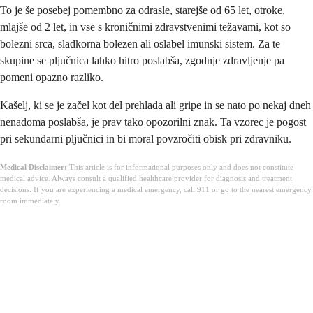
To je še posebej pomembno za odrasle, starejše od 65 let, otroke,
mlajše od 2 let, in vse s kroničnimi zdravstvenimi težavami, kot so
bolezni srca, sladkorna bolezen ali oslabel imunski sistem. Za te
skupine se pljučnica lahko hitro poslabša, zgodnje zdravljenje pa
pomeni opazno razliko.
Kašelj, ki se je začel kot del prehlada ali gripe in se nato po nekaj dneh
nenadoma poslabša, je prav tako opozorilni znak. Ta vzorec je pogost
pri sekundarni pljučnici in bi moral povzročiti obisk pri zdravniku.
Medical Disclaimer:
This article is for informational purposes only and does not constitute
medical advice. Always consult a qualified healthcare provider for diagnosis and treatment
decisions. If you are experiencing a medical emergency, call 911 or go to the nearest emergency
room immediately.