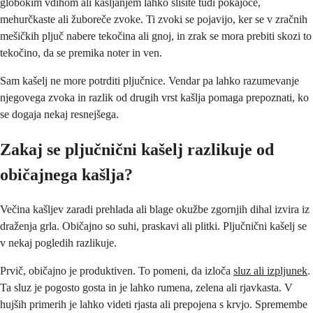
globokim vdihom ali kašljanjem lahko slišite tudi pokajoče,
mehurčkaste ali žuboreče zvoke. Ti zvoki se pojavijo, ker se v zračnih
mešičkih pljuč nabere tekočina ali gnoj, in zrak se mora prebiti skozi to
tekočino, da se premika noter in ven.
Sam kašelj ne more potrditi pljučnice. Vendar pa lahko razumevanje
njegovega zvoka in razlik od drugih vrst kašlja pomaga prepoznati, ko
se dogaja nekaj resnejšega.
Zakaj se pljučnični kašelj razlikuje od
običajnega kašlja?
Večina kašljev zaradi prehlada ali blage okužbe zgornjih dihal izvira iz
draženja grla. Običajno so suhi, praskavi ali plitki. Pljučnični kašelj se
v nekaj pogledih razlikuje.
Prvič, običajno je produktiven. To pomeni, da izloča
sluz ali izpljunek
.
Ta sluz je pogosto gosta in je lahko rumena, zelena ali rjavkasta. V
hujših primerih je lahko videti rjasta ali prepojena s krvjo. Spremembe