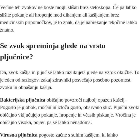
Večine teh zvokov ne boste mogli slišati brez stetoskopa. Če pa lahko
slišite pokanje ali hropenje med dihanjem ali kašljanjem brez
medicinskih pripomočkov, je to znak, da je nabrekanje tekočine lahko
znatno.
Se zvok spreminja glede na vrsto
pljučnice?
Da, zvok kašlja in pljuč se lahko razlikujeta glede na vzrok okužbe. To
je eden od razlogov, zakaj zdravniki posvečajo posebno pozornost
zvoku in obnašanju kašlja.
Bakterijska pljučnica
običajno povzroči najbolj opazen kašelj.
Pogosto je globok, močan in izloča gosto, obarvano sluz. Pljučni zvoki
običajno vključujejo
pokanje, hropenje in včasih piskanje
. Vročina je
običajno visoka, pojavi pa se lahko nenadoma.
Virusna pljučnica
pogosto začne s suhim kašljem, ki lahko