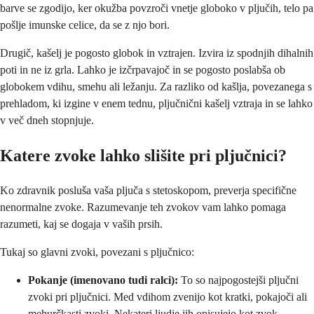
barve se zgodijo, ker okužba povzroči vnetje globoko v pljučih, telo pa
pošlje imunske celice, da se z njo bori.
Drugič, kašelj je pogosto globok in vztrajen. Izvira iz spodnjih dihalnih
poti in ne iz grla. Lahko je izčrpavajoč in se pogosto poslabša ob
globokem vdihu, smehu ali ležanju. Za razliko od kašlja, povezanega s
prehladom, ki izgine v enem tednu, pljučnični kašelj vztraja in se lahko
v več dneh stopnjuje.
Katere zvoke lahko slišite pri pljučnici?
Ko zdravnik posluša vaša pljuča s stetoskopom, preverja specifične
nenormalne zvoke. Razumevanje teh zvokov vam lahko pomaga
razumeti, kaj se dogaja v vaših prsih.
Tukaj so glavni zvoki, povezani s pljučnico:
Pokanje (imenovano tudi ralci):
To so najpogostejši pljučni
zvoki pri pljučnici. Med vdihom zvenijo kot kratki, pokajoči ali
mehurčkasti zvoki
. Nekateri ljudje jih opisujejo kot zvok