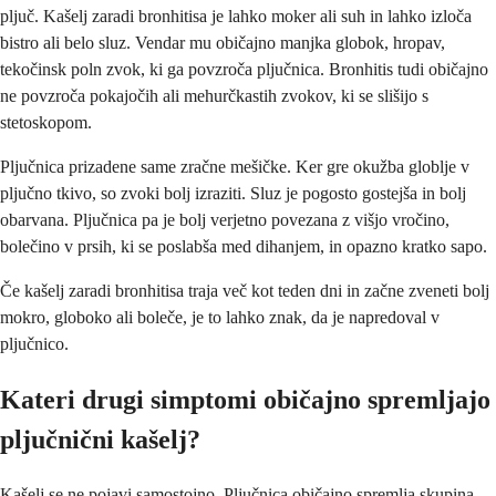
pljuč. Kašelj zaradi bronhitisa je lahko moker ali suh in lahko izloča
bistro ali belo sluz. Vendar mu običajno manjka globok, hropav,
tekočinsk poln zvok, ki ga povzroča pljučnica. Bronhitis tudi običajno
ne povzroča pokajočih ali mehurčkastih zvokov, ki se slišijo s
stetoskopom.
Pljučnica prizadene same zračne mešičke. Ker gre okužba globlje v
pljučno tkivo, so zvoki bolj izraziti. Sluz je pogosto gostejša in bolj
obarvana. Pljučnica pa je bolj verjetno povezana z višjo vročino,
bolečino v prsih, ki se poslabša med dihanjem, in opazno kratko sapo.
Če kašelj zaradi bronhitisa traja več kot teden dni in začne zveneti bolj
mokro, globoko ali boleče, je to lahko znak, da je napredoval v
pljučnico.
Kateri drugi simptomi običajno spremljajo
pljučnični kašelj?
Kašelj se ne pojavi samostojno. Pljučnica običajno spremlja skupina