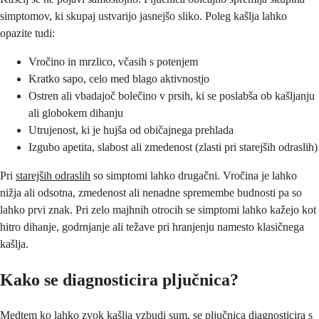
simptomov, ki skupaj ustvarijo jasnejšo sliko. Poleg kašlja lahko
opazite tudi:
Vročino in mrzlico, včasih s potenjem
Kratko sapo, celo med blago aktivnostjo
Ostren ali vbadajoč bolečino v prsih, ki se poslabša ob kašljanju
ali globokem dihanju
Utrujenost, ki je hujša od običajnega prehlada
Izgubo apetita, slabost ali zmedenost (zlasti pri starejših odraslih)
Pri
starejših odraslih
so simptomi lahko drugačni. Vročina je lahko
nižja ali odsotna, zmedenost ali nenadne spremembe budnosti pa so
lahko prvi znak. Pri zelo majhnih otrocih se simptomi lahko kažejo kot
hitro dihanje, godrnjanje ali težave pri hranjenju namesto klasičnega
kašlja.
Kako se diagnosticira pljučnica?
Medtem ko lahko zvok kašlja vzbudi sum, se pljučnica diagnosticira s