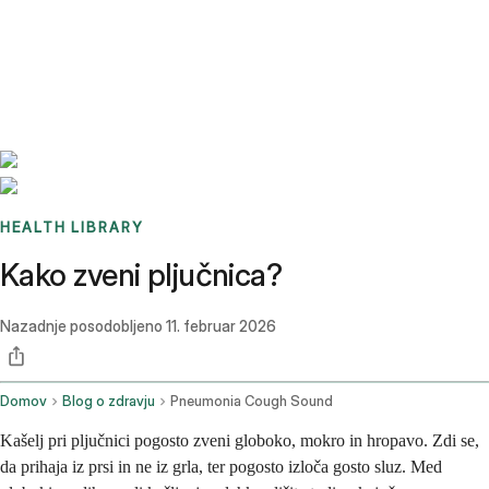
Benchmarks
Stories
FAQ
Sign up / Log in
HEALTH LIBRARY
Kako zveni pljučnica?
Nazadnje posodobljeno
11. februar 2026
Domov
Blog o zdravju
Pneumonia Cough Sound
Kašelj pri pljučnici pogosto zveni globoko, mokro in hropavo. Zdi se,
da prihaja iz prsi in ne iz grla, ter pogosto izloča gosto sluz. Med