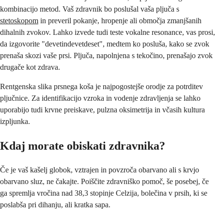
kombinacijo metod. Vaš zdravnik bo poslušal vaša pljuča s
stetoskopom
in preveril pokanje, hropenje ali območja zmanjšanih
dihalnih zvokov. Lahko izvede tudi teste vokalne resonance, vas prosi,
da izgovorite "devetindevetdeset", medtem ko posluša, kako se zvok
prenaša skozi vaše prsi. Pljuča, napolnjena s tekočino, prenašajo zvok
drugače kot zdrava.
Rentgenska slika prsnega koša je najpogostejše orodje za potrditev
pljučnice. Za identifikacijo vzroka in vodenje zdravljenja se lahko
uporabijo tudi krvne preiskave, pulzna oksimetrija in včasih kultura
izpljunka.
Kdaj morate obiskati zdravnika?
Če je vaš kašelj globok, vztrajen in povzroča obarvano ali s krvjo
obarvano sluz, ne čakajte. Poiščite zdravniško pomoč, še posebej, če
ga spremlja vročina nad 38,3 stopinje Celzija, bolečina v prsih, ki se
poslabša pri dihanju, ali kratka sapa.