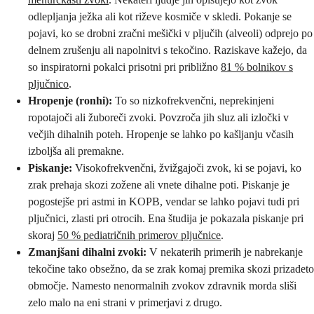
odlepljanja ježka ali kot riževe kosmiče v skledi. Pokanje se
pojavi, ko se drobni zračni mešički v pljučih (alveoli) odprejo po
delnem zrušenju ali napolnitvi s tekočino. Raziskave kažejo, da
so inspiratorni pokalci prisotni pri približno
81 % bolnikov s
pljučnico
.
Hropenje (ronhi):
To so nizkofrekvenčni, neprekinjeni
ropotajoči ali žuboreči zvoki. Povzroča jih sluz ali izločki v
večjih dihalnih poteh. Hropenje se lahko po kašljanju včasih
izboljša ali premakne.
Piskanje:
Visokofrekvenčni, žvižgajoči zvok, ki se pojavi, ko
zrak prehaja skozi zožene ali vnete dihalne poti. Piskanje je
pogostejše pri astmi in KOPB, vendar se lahko pojavi tudi pri
pljučnici, zlasti pri otrocih. Ena študija je pokazala piskanje pri
skoraj
50 % pediatričnih primerov pljučnice
.
Zmanjšani dihalni zvoki:
V nekaterih primerih je nabrekanje
tekočine tako obsežno, da se zrak komaj premika skozi prizadeto
območje. Namesto nenormalnih zvokov zdravnik morda sliši
zelo malo na eni strani v primerjavi z drugo.