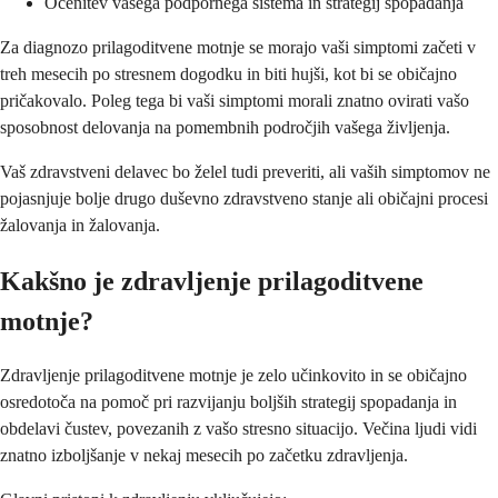
Ocenitev vašega podpornega sistema in strategij spopadanja
Za diagnozo prilagoditvene motnje se morajo vaši simptomi začeti v
treh mesecih po stresnem dogodku in biti hujši, kot bi se običajno
pričakovalo. Poleg tega bi vaši simptomi morali znatno ovirati vašo
sposobnost delovanja na pomembnih področjih vašega življenja.
Vaš zdravstveni delavec bo želel tudi preveriti, ali vaših simptomov ne
pojasnjuje bolje drugo duševno zdravstveno stanje ali običajni procesi
žalovanja in žalovanja.
Kakšno je zdravljenje prilagoditvene
motnje?
Zdravljenje prilagoditvene motnje je zelo učinkovito in se običajno
osredotoča na pomoč pri razvijanju boljših strategij spopadanja in
obdelavi čustev, povezanih z vašo stresno situacijo. Večina ljudi vidi
znatno izboljšanje v nekaj mesecih po začetku zdravljenja.