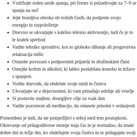
Vzdržujte reden urnik spanja, pri čemer si prizadevajte za 7–9 ur
spanja na noč
Jejte hranljiva obroka ob rednih časih, da podprete svojo
energijo in razpoloženje
Dnevno se ukvarjajte s kakšno telesno aktivnostjo, tudi če je to
le kratek sprehod
Vadite tehnike sprostitve, kot so globoko dihanje ali progresivna
relaksacija mišic
Ostanite povezani s podpornimi prijatelji in družinskimi člani
Omejite kofein in alkohol, ki lahko poslabšata tesnobo in težave
s spanjem
Vodite dnevnik, da obdelate svoje misli in čustva
Ukvarjajte se z dejavnostmi, ki vam prinašajo udobje ali veselje
Si postavite majhne, dosegljive cilje za vsak dan
Vadite pozornost ali meditacijo, da ostanete prisotni v sedanjosti
Pomembno je tudi, da ste potrpežljivi s seboj med tem postopkom.
Okrevanje od prilagoditvene motnje traja čas in je normalno, da imate
dobre dni in težje dni, ko obdelujete svoja čustva in se prilagajate svoji