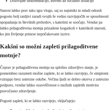
Doživljate diskriminacijo, travmo ali socialno izolacijo
Starost lahko prav tako igra vlogo, saj so najstniki in mladi odrasli
pogosto bolj ranljivi zaradi svojih še vedno razvijajočih se sposobnosti
spopadanja in številnih prehodov, s katerimi se soočajo. Vendar pa
lahko prilagoditvena motnja prizadene kogarkoli v katerikoli starosti,
ko jim življenje prinese nepričakovane izzive.
Kakšni so možni zapleti prilagoditvene
motnje?
Čeprav je prilagoditvena motnja na splošno zdravljivo stanje, je
pomembno razumeti možne zaplete, ki se lahko razvijejo, če simptomi
vztrajajo brez ustrezne oskrbe. Večina ljudi se dobro okreva z ustrezno
podporo, vendar lahko ozaveščenost o možnih zapletih motivira
pravočasno zdravljenje.
Pogosti zapleti, ki se lahko razvijejo, vključujejo: