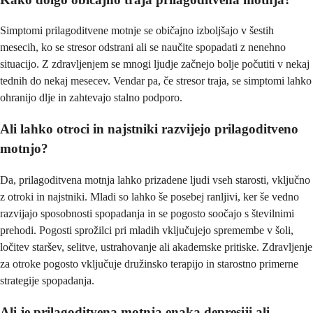
Simptomi prilagoditvene motnje se običajno izboljšajo v šestih
mesecih, ko se stresor odstrani ali se naučite spopadati z nenehno
situacijo. Z zdravljenjem se mnogi ljudje začnejo bolje počutiti v nekaj
tednih do nekaj mesecev. Vendar pa, če stresor traja, se simptomi lahko
ohranijo dlje in zahtevajo stalno podporo.
Ali lahko otroci in najstniki razvijejo prilagoditveno
motnjo?
Da, prilagoditvena motnja lahko prizadene ljudi vseh starosti, vključno
z otroki in najstniki. Mladi so lahko še posebej ranljivi, ker še vedno
razvijajo sposobnosti spopadanja in se pogosto soočajo s številnimi
prehodi. Pogosti sprožilci pri mladih vključujejo spremembe v šoli,
ločitev staršev, selitve, ustrahovanje ali akademske pritiske. Zdravljenje
za otroke pogosto vključuje družinsko terapijo in starostno primerne
strategije spopadanja.
Ali je prilagoditvena motnja enaka depresiji ali