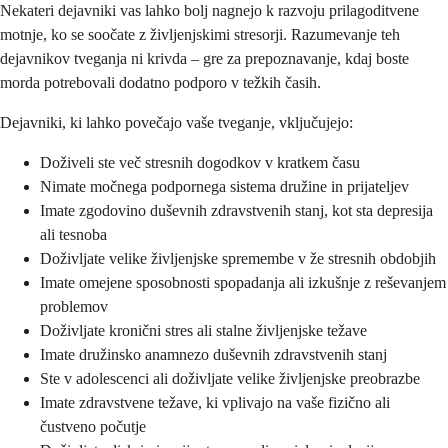
Nekateri dejavniki vas lahko bolj nagnejo k razvoju prilagoditvene
motnje, ko se soočate z življenjskimi stresorji. Razumevanje teh
dejavnikov tveganja ni krivda – gre za prepoznavanje, kdaj boste
morda potrebovali dodatno podporo v težkih časih.
Dejavniki, ki lahko povečajo vaše tveganje, vključujejo:
Doživeli ste več stresnih dogodkov v kratkem času
Nimate močnega podpornega sistema družine in prijateljev
Imate zgodovino duševnih zdravstvenih stanj, kot sta depresija
ali tesnoba
Doživljate velike življenjske spremembe v že stresnih obdobjih
Imate omejene sposobnosti spopadanja ali izkušnje z reševanjem
problemov
Doživljate kronični stres ali stalne življenjske težave
Imate družinsko anamnezo duševnih zdravstvenih stanj
Ste v adolescenci ali doživljate velike življenjske preobrazbe
Imate zdravstvene težave, ki vplivajo na vaše fizično ali
čustveno počutje