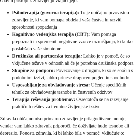
Glavni pristopi k zdravljenju vključujejo:
Psihoterapija (govorna terapija):
To je običajno prvovrstno
zdravljenje, ki vam pomaga obdelati vaša čustva in razviti
sposobnosti spopadanja
Kognitivno-vedenjska terapija (CBT):
Vam pomaga
prepoznati in spremeniti negativne vzorce razmišljanja, ki lahko
poslabšajo vaše simptome
Družinska ali partnerska terapija:
Lahko je v pomoč, če so
vključene težave v odnosih ali če je potrebna družinska podpora
Skupine za podporo:
Povezovanje z drugimi, ki so se soočili s
podobnimi izzivi, lahko prinese dragocen pogled in spodbudo
Usposabljanje za obvladovanje stresa:
Učenje specifičnih
tehnik za obvladovanje tesnobe in čustvenih odzivov
Terapija reševanja problemov:
Osredotoča se na razvijanje
praktičnih rešitev za trenutne življenjske izzive
Zdravila običajno niso primarno zdravljenje prilagoditvene motnje,
vendar vam lahko zdravnik priporoči, če doživljate hudo tesnobo ali
depresijo. Pogosta zdravila, ki bi lahko bila v pomoč, vključujejo: