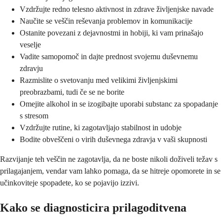
Vzdržujte redno telesno aktivnost in zdrave življenjske navade
Naučite se veščin reševanja problemov in komunikacije
Ostanite povezani z dejavnostmi in hobiji, ki vam prinašajo
veselje
Vadite samopomoč in dajte prednost svojemu duševnemu
zdravju
Razmislite o svetovanju med velikimi življenjskimi
preobrazbami, tudi če se ne borite
Omejite alkohol in se izogibajte uporabi substanc za spopadanje
s stresom
Vzdržujte rutine, ki zagotavljajo stabilnost in udobje
Bodite obveščeni o virih duševnega zdravja v vaši skupnosti
Razvijanje teh veščin ne zagotavlja, da ne boste nikoli doživeli težav s
prilagajanjem, vendar vam lahko pomaga, da se hitreje opomorete in se
učinkoviteje spopadete, ko se pojavijo izzivi.
Kako se diagnosticira prilagoditvena