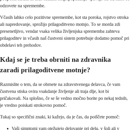
odzovete na spremembe.
Včasih lahko celo pozitivne spremembe, kot sta poroka, rojstvo otroka
ali napredovanje, sprožijo prilagoditveno motnjo. To se morda zdi
presenetljivo, vendar vsaka velika življenjska sprememba zahteva
prilagoditev in včasih naš čustveni sistem potrebuje dodatno pomoč pri
obdelavi teh prehodov.
Kdaj se je treba obrniti na zdravnika
zaradi prilagoditvene motnje?
Razmislite o tem, da se obrnete na zdravstvenega delavca, če vam
čustvena stiska ovira vsakdanje življenje ali traja dlje, kot bi
pričakovali. Na splošno, če se še vedno močno borite po nekaj tednih,
je vredno poiskati strokovno pomoč.
Tukaj so specifični znaki, ki kažejo, da je čas, da poiščete pomoč:
Vaši simptomi vam otežujejo delovanje pri delu, v šoli ali v