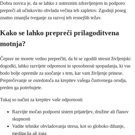
Dobra novica je, da se lahko z ustreznim zdravljenjem in podporo
prepreči ali učinkovito obvlada večina teh zapletov. Zgodnji poseg
znatno zmanjša tveganje za razvoj teh resnejših težav.
Kako se lahko prepreči prilagoditvena
motnja?
Čeprav ne morete vedno preprečiti, da bi se zgodili stresni življenjski
dogodki, lahko razvijete odpornost in sposobnosti spopadanja, ki vas
bodo bolje opremile za soočanje s tem, kar vam življenje prinese.
Preprečevanje se osredotoča na krepitev vašega čustvenega orodja,
preden ga potrebujete.
Tukaj so načini za krepitev vaše odpornosti:
Razvijte močan podporni sistem prijateljev, družine ali članov
skupnosti
Vadite tehnike obvladovanja stresa, kot so globoko dihanje,
meditacija ali joga