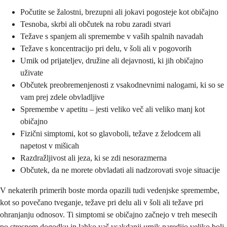
Počutite se žalostni, brezupni ali jokavi pogosteje kot običajno
Tesnoba, skrbi ali občutek na robu zaradi stvari
Težave s spanjem ali spremembe v vaših spalnih navadah
Težave s koncentracijo pri delu, v šoli ali v pogovorih
Umik od prijateljev, družine ali dejavnosti, ki jih običajno
uživate
Občutek preobremenjenosti z vsakodnevnimi nalogami, ki so se
vam prej zdele obvladljive
Spremembe v apetitu – jesti veliko več ali veliko manj kot
običajno
Fizični simptomi, kot so glavoboli, težave z želodcem ali
napetost v mišicah
Razdražljivost ali jeza, ki se zdi nesorazmerna
Občutek, da ne morete obvladati ali nadzorovati svoje situacije
V nekaterih primerih boste morda opazili tudi vedenjske spremembe,
kot so povečano tveganje, težave pri delu ali v šoli ali težave pri
ohranjanju odnosov. Ti simptomi se običajno začnejo v treh mesecih
po stresnem dogodku in lahko vaš vsakdanji urnik naredijo veliko bolj