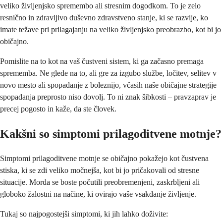
veliko življenjsko spremembo ali stresnim dogodkom. To je zelo
resnično in zdravljivo duševno zdravstveno stanje, ki se razvije, ko
imate težave pri prilagajanju na veliko življenjsko preobrazbo, kot bi jo
običajno.
Pomislite na to kot na vaš čustveni sistem, ki ga začasno premaga
sprememba. Ne glede na to, ali gre za izgubo službe, ločitev, selitev v
novo mesto ali spopadanje z boleznijo, včasih naše običajne strategije
spopadanja preprosto niso dovolj. To ni znak šibkosti – pravzaprav je
precej pogosto in kaže, da ste človek.
Kakšni so simptomi prilagoditvene motnje?
Simptomi prilagoditvene motnje se običajno pokažejo kot čustvena
stiska, ki se zdi veliko močnejša, kot bi jo pričakovali od stresne
situacije. Morda se boste počutili preobremenjeni, zaskrbljeni ali
globoko žalostni na načine, ki ovirajo vaše vsakdanje življenje.
Tukaj so najpogostejši simptomi, ki jih lahko doživite: