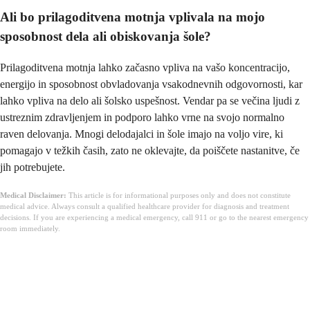
Ali bo prilagoditvena motnja vplivala na mojo
sposobnost dela ali obiskovanja šole?
Prilagoditvena motnja lahko začasno vpliva na vašo koncentracijo,
energijo in sposobnost obvladovanja vsakodnevnih odgovornosti, kar
lahko vpliva na delo ali šolsko uspešnost. Vendar pa se večina ljudi z
ustreznim zdravljenjem in podporo lahko vrne na svojo normalno
raven delovanja. Mnogi delodajalci in šole imajo na voljo vire, ki
pomagajo v težkih časih, zato ne oklevajte, da poiščete nastanitve, če
jih potrebujete.
Medical Disclaimer:
This article is for informational purposes only and does not constitute
medical advice. Always consult a qualified healthcare provider for diagnosis and treatment
decisions. If you are experiencing a medical emergency, call 911 or go to the nearest emergency
room immediately.