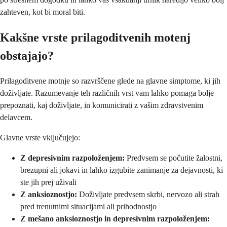
zahteven, kot bi moral biti.
Kakšne vrste prilagoditvenih motenj
obstajajo?
Prilagoditvene motnje so razvrščene glede na glavne simptome, ki jih
doživljate. Razumevanje teh različnih vrst vam lahko pomaga bolje
prepoznati, kaj doživljate, in komunicirati z vašim zdravstvenim
delavcem.
Glavne vrste vključujejo:
Z depresivnim razpoloženjem:
Predvsem se počutite žalostni,
brezupni ali jokavi in lahko izgubite zanimanje za dejavnosti, ki
ste jih prej uživali
Z anksioznostjo:
Doživljate predvsem skrbi, nervozo ali strah
pred trenutnimi situacijami ali prihodnostjo
Z mešano anksioznostjo in depresivnim razpoloženjem: