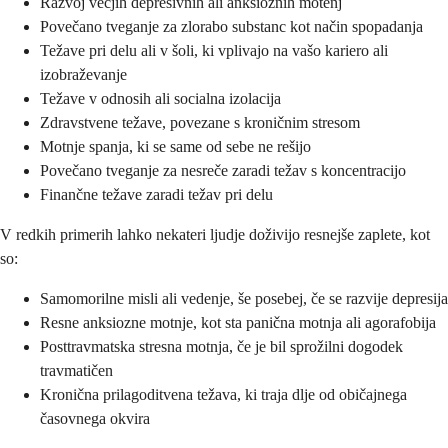
Razvoj večjih depresivnih ali anksioznih motenj
Povečano tveganje za zlorabo substanc kot način spopadanja
Težave pri delu ali v šoli, ki vplivajo na vašo kariero ali
izobraževanje
Težave v odnosih ali socialna izolacija
Zdravstvene težave, povezane s kroničnim stresom
Motnje spanja, ki se same od sebe ne rešijo
Povečano tveganje za nesreče zaradi težav s koncentracijo
Finančne težave zaradi težav pri delu
V redkih primerih lahko nekateri ljudje doživijo resnejše zaplete, kot
so:
Samomorilne misli ali vedenje, še posebej, če se razvije depresija
Resne anksiozne motnje, kot sta panična motnja ali agorafobija
Posttravmatska stresna motnja, če je bil sprožilni dogodek
travmatičen
Kronična prilagoditvena težava, ki traja dlje od običajnega
časovnega okvira