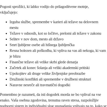
Pogosti sprožilci, ki lahko vodijo do prilagoditvene motnje,
vključujejo:
Izguba službe, spremembe v karieri ali težave na delovnem
mestu
Težave v odnosih, kot so ločitve, prelomi ali težave v zakonu
Selitev v nov dom, mesto ali državo
Smrt ljubljene osebe ali hišnega ljubljenčka
Resna bolezen ali poškodba, ki vpliva na vas ali nekoga, ki vam
je blizu
Finančne težave ali velike skrbi glede denarja
Začetek ali konec šolanja ali veliki akademski pritiski
Upokojitev ali druge velike življenjske preobrazbe
Družinski konflikti ali spremembe v družbeni strukturi
Naravne nesreče ali travmatični dogodki
Pomembno je razumeti, da isti dogodek morda ne bo vplival na vse
enako. Vaša osebna zgodovina, trenutna raven stresa, razpoložljiv
podporni sistem in individualni slog spopadanja vplivajo na to, kako se