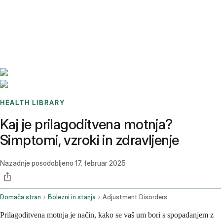
Benchmarks
Stories
FAQ
Sign up / Log in
HEALTH LIBRARY
Kaj je prilagoditvena motnja?
Simptomi, vzroki in zdravljenje
Nazadnje posodobljeno
17. februar 2025
Domača stran
Bolezni in stanja
Adjustment Disorders
Prilagoditvena motnja je način, kako se vaš um bori s spopadanjem z