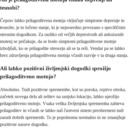
tesnobi?
Čeprav lahko prilagoditvena motnja vključuje simptome depresije in
tesnobe, je to ločeno stanje, ki je neposredno povezano s specifičnim
stresnim dogodkom. Za razliko od večjih depresivnih ali anksioznih
motenj se pričakuje, da se bodo simptomi prilagoditvene motnje
izboljšali, ko se prilagodite stresorju ali se ta reši. Vendar pa se lahko
brez zdravljenja prilagoditvena motnja včasih razvije v ta druga stanja.
Ali lahko pozitivni življenjski dogodki sprožijo
prilagoditveno motnjo?
Absolutno. Tudi pozitivne spremembe, kot so poroka, rojstvo otroka,
začetek novega dela ali selitev na sanjsko lokacijo, lahko sprožijo
prilagoditveno motnjo. Vsaka velika življenjska sprememba zahteva
prilagoditev in včasih se lahko naš čustveni sistem preobremeni tudi
zaradi dobrih sprememb. To je popolnoma normalno in ne zmanjšuje
pozitivne narave dogodka.