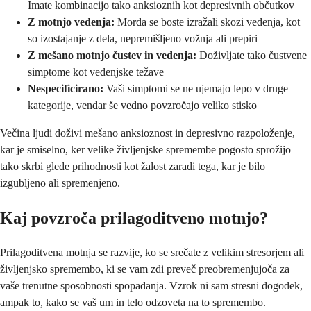
Imate kombinacijo tako anksioznih kot depresivnih občutkov
Z motnjo vedenja:
Morda se boste izražali skozi vedenja, kot
so izostajanje z dela, nepremišljeno vožnja ali prepiri
Z mešano motnjo čustev in vedenja:
Doživljate tako čustvene
simptome kot vedenjske težave
Nespecificirano:
Vaši simptomi se ne ujemajo lepo v druge
kategorije, vendar še vedno povzročajo veliko stisko
Večina ljudi doživi mešano anksioznost in depresivno razpoloženje,
kar je smiselno, ker velike življenjske spremembe pogosto sprožijo
tako skrbi glede prihodnosti kot žalost zaradi tega, kar je bilo
izgubljeno ali spremenjeno.
Kaj povzroča prilagoditveno motnjo?
Prilagoditvena motnja se razvije, ko se srečate z velikim stresorjem ali
življenjsko spremembo, ki se vam zdi preveč preobremenjujoča za
vaše trenutne sposobnosti spopadanja. Vzrok ni sam stresni dogodek,
ampak to, kako se vaš um in telo odzoveta na to spremembo.