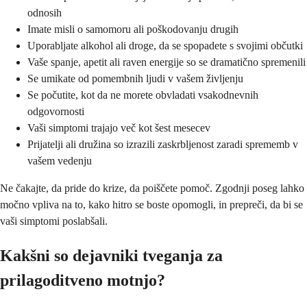
odnosih
Imate misli o samomoru ali poškodovanju drugih
Uporabljate alkohol ali droge, da se spopadete s svojimi občutki
Vaše spanje, apetit ali raven energije so se dramatično spremenili
Se umikate od pomembnih ljudi v vašem življenju
Se počutite, kot da ne morete obvladati vsakodnevnih
odgovornosti
Vaši simptomi trajajo več kot šest mesecev
Prijatelji ali družina so izrazili zaskrbljenost zaradi sprememb v
vašem vedenju
Ne čakajte, da pride do krize, da poiščete pomoč. Zgodnji poseg lahko
močno vpliva na to, kako hitro se boste opomogli, in prepreči, da bi se
vaši simptomi poslabšali.
Kakšni so dejavniki tveganja za
prilagoditveno motnjo?