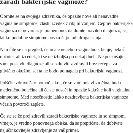
zaradi bakterijske vaginoze?
Obrnite se na svojega zdravnika, če opazite nove ali nenavadne
vaginalne simptome, zlasti izcedek z ribjim vonjem. Čeprav bakterijska
vaginoza ni nevarna, je pomembno, da dobite pravilno diagnozo, saj
lahko podobne simptome povzročajo tudi druga stanja.
Naročite se na pregled, če imate nenehno vaginalno srbenje, pekoč
občutek ali izcedek, ki se ne izboljša po nekaj dneh. Ne poskušajte
sami postaviti diagnoze ali se zdraviti z zdravili brez recepta za
glivično okužbo, saj ta ne bodo pomagala pri bakterijski vaginozi.
Poiščite zdravniško pomoč takoj, če se vam pojavi vročina, huda
medenično bolečina ali če ste noseči in opazite kakršne koli vaginalne
simptome. Med nosečnostjo lahko nezdravljena bakterijska vaginoza
včasih povzroči zaplete.
Če ste se že prej zdravili zaradi bakterijske vaginoze in se simptomi
vrnejo, je vredno ponovnega obiska, da se prepričate, da dobivate
najučinkovitejše zdravljenje za vaš primer.