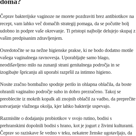
doma?
Čeprav bakterijske vaginoze ne morete pozdraviti brez antibiotikov na
recept, vam lahko več domačih strategij pomaga, da se počutite bolj
udobno in podpre vaše okrevanje. Ti pristopi najbolje delujejo skupaj z
vašim predpisanim zdravljenjem.
Osredotočite se na nežne higienske prakse, ki ne bodo dodatno motile
vašega vaginalnega ravnovesja. Uporabljajte samo blago,
neodišavljeno milo na zunanji strani genitalnega področja in se
izogibajte špricanju ali uporabi razpršil za intimno higieno.
Nosite zračno bombažno spodnje perilo in ohlapna oblačila, da boste
ohranili vaginalno področje suho in dobro prezračeno. Takoj se
preoblecite iz mokrih kopalk ali znojnih oblačil za vadbo, da preprečite
ustvarjanje vlažnega okolja, kjer lahko bakterije uspevajo.
Razmislite o dodajanju probiotikov v svojo rutino, bodisi s
prehranskimi dopolnili bodisi s hrano, kot je jogurt z živimi kulturami.
Čeprav so raziskave še vedno v teku, nekatere ženske ugotavljajo, da