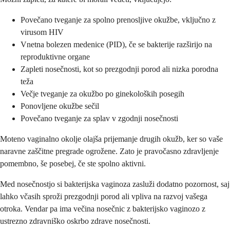
Povečano tveganje za spolno prenosljive okužbe, vključno z
virusom HIV
Vnetna bolezen medenice (PID), če se bakterije razširijo na
reproduktivne organe
Zapleti nosečnosti, kot so prezgodnji porod ali nizka porodna
teža
Večje tveganje za okužbo po ginekoloških posegih
Ponovljene okužbe sečil
Povečano tveganje za splav v zgodnji nosečnosti
Moteno vaginalno okolje olajša prijemanje drugih okužb, ker so vaše
naravne zaščitne pregrade ogrožene. Zato je pravočasno zdravljenje
pomembno, še posebej, če ste spolno aktivni.
Med nosečnostjo si bakterijska vaginoza zasluži dodatno pozornost, saj
lahko včasih sproži prezgodnji porod ali vpliva na razvoj vašega
otroka. Vendar pa ima večina nosečnic z bakterijsko vaginozo z
ustrezno zdravniško oskrbo zdrave nosečnosti.