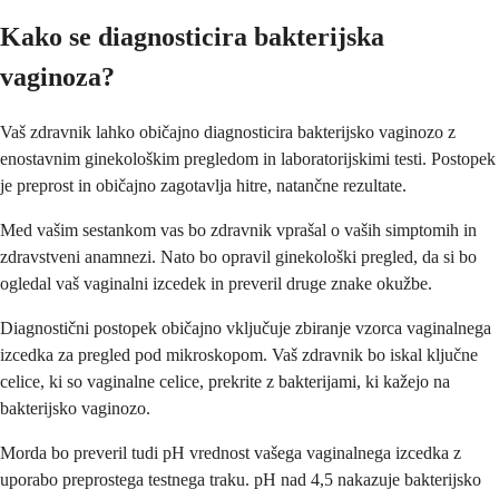
Kako se diagnosticira bakterijska
vaginoza?
Vaš zdravnik lahko običajno diagnosticira bakterijsko vaginozo z
enostavnim ginekološkim pregledom in laboratorijskimi testi. Postopek
je preprost in običajno zagotavlja hitre, natančne rezultate.
Med vašim sestankom vas bo zdravnik vprašal o vaših simptomih in
zdravstveni anamnezi. Nato bo opravil ginekološki pregled, da si bo
ogledal vaš vaginalni izcedek in preveril druge znake okužbe.
Diagnostični postopek običajno vključuje zbiranje vzorca vaginalnega
izcedka za pregled pod mikroskopom. Vaš zdravnik bo iskal ključne
celice, ki so vaginalne celice, prekrite z bakterijami, ki kažejo na
bakterijsko vaginozo.
Morda bo preveril tudi pH vrednost vašega vaginalnega izcedka z
uporabo preprostega testnega traku. pH nad 4,5 nakazuje bakterijsko