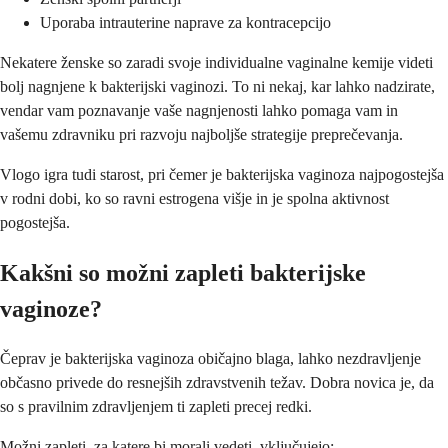
Uporaba intrauterine naprave za kontracepcijo
Nekatere ženske so zaradi svoje individualne vaginalne kemije videti
bolj nagnjene k bakterijski vaginozi. To ni nekaj, kar lahko nadzirate,
vendar vam poznavanje vaše nagnjenosti lahko pomaga vam in
vašemu zdravniku pri razvoju najboljše strategije preprečevanja.
Vlogo igra tudi starost, pri čemer je bakterijska vaginoza najpogostejša
v rodni dobi, ko so ravni estrogena višje in je spolna aktivnost
pogostejša.
Kakšni so možni zapleti bakterijske
vaginoze?
Čeprav je bakterijska vaginoza običajno blaga, lahko nezdravljenje
občasno privede do resnejših zdravstvenih težav. Dobra novica je, da
so s pravilnim zdravljenjem ti zapleti precej redki.
Možni zapleti, za katere bi morali vedeti, vključujejo: