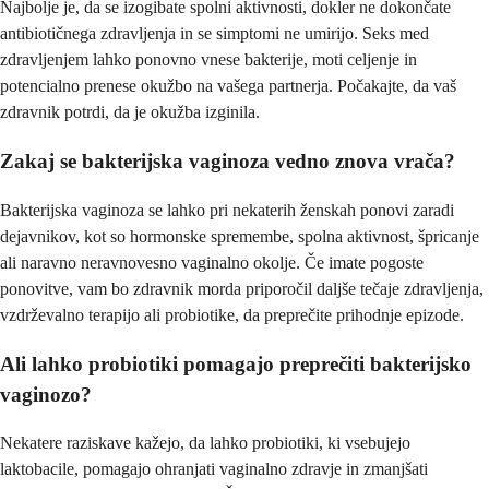
Najbolje je, da se izogibate spolni aktivnosti, dokler ne dokončate
antibiotičnega zdravljenja in se simptomi ne umirijo. Seks med
zdravljenjem lahko ponovno vnese bakterije, moti celjenje in
potencialno prenese okužbo na vašega partnerja. Počakajte, da vaš
zdravnik potrdi, da je okužba izginila.
Zakaj se bakterijska vaginoza vedno znova vrača?
Bakterijska vaginoza se lahko pri nekaterih ženskah ponovi zaradi
dejavnikov, kot so hormonske spremembe, spolna aktivnost, špricanje
ali naravno neravnovesno vaginalno okolje. Če imate pogoste
ponovitve, vam bo zdravnik morda priporočil daljše tečaje zdravljenja,
vzdrževalno terapijo ali probiotike, da preprečite prihodnje epizode.
Ali lahko probiotiki pomagajo preprečiti bakterijsko
vaginozo?
Nekatere raziskave kažejo, da lahko probiotiki, ki vsebujejo
laktobacile, pomagajo ohranjati vaginalno zdravje in zmanjšati