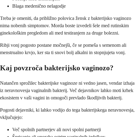
Blaga medenično nelagodje
Treba je omeniti, da približno polovica žensk z bakterijsko vaginozo
nima nobenih simptomov. Morda boste izvedeli šele med rutinskim
ginekološkim pregledom ali med testiranjem za druge bolezni.
Ribji vonj pogosto postane močnejši, če se pomeša s semenom ali
menstrualno krvjo, ker sta ti snovi bolj alkalni in stopnjujeta vonj.
Kaj povzroča bakterijsko vaginozo?
Natančen sprožilec bakterijske vaginoze ni vedno jasen, vendar izhaja
iz neravnovesja vaginalnih bakterij. Več dejavnikov lahko moti krhek
ekosistem v vaši vagini in omogoči prevlado škodljivih bakterij.
Pogosti dejavniki, ki lahko vodijo do tega bakterijskega neravnovesja,
vključujejo:
Več spolnih partnerjev ali novi spolni partnerji
Špricanje ali uporaba ostrim vaginalnih izdelkov