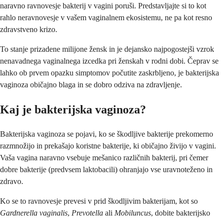
naravno ravnovesje bakterij v vagini poruši. Predstavljajte si to kot
rahlo neravnovesje v vašem vaginalnem ekosistemu, ne pa kot resno
zdravstveno krizo.
To stanje prizadene milijone žensk in je dejansko najpogostejši vzrok
nenavadnega vaginalnega izcedka pri ženskah v rodni dobi. Čeprav se
lahko ob prvem opazku simptomov počutite zaskrbljeno, je bakterijska
vaginoza običajno blaga in se dobro odziva na zdravljenje.
Kaj je bakterijska vaginoza?
Bakterijska vaginoza se pojavi, ko se škodljive bakterije prekomerno
razmnožijo in prekašajo koristne bakterije, ki običajno živijo v vagini.
Vaša vagina naravno vsebuje mešanico različnih bakterij, pri čemer
dobre bakterije (predvsem laktobacili) ohranjajo vse uravnoteženo in
zdravo.
Ko se to ravnovesje prevesi v prid škodljivim bakterijam, kot so
Gardnerella vaginalis
,
Prevotella
ali
Mobiluncus
, dobite bakterijsko