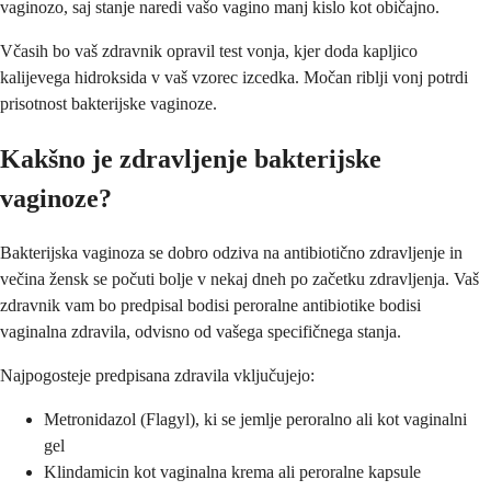
vaginozo, saj stanje naredi vašo vagino manj kislo kot običajno.
Včasih bo vaš zdravnik opravil test vonja, kjer doda kapljico
kalijevega hidroksida v vaš vzorec izcedka. Močan riblji vonj potrdi
prisotnost bakterijske vaginoze.
Kakšno je zdravljenje bakterijske
vaginoze?
Bakterijska vaginoza se dobro odziva na antibiotično zdravljenje in
večina žensk se počuti bolje v nekaj dneh po začetku zdravljenja. Vaš
zdravnik vam bo predpisal bodisi peroralne antibiotike bodisi
vaginalna zdravila, odvisno od vašega specifičnega stanja.
Najpogosteje predpisana zdravila vključujejo:
Metronidazol (Flagyl), ki se jemlje peroralno ali kot vaginalni
gel
Klindamicin kot vaginalna krema ali peroralne kapsule