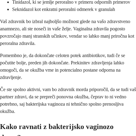
Tinidazol, ki se jemlje peroralno v primeru odpornih primerov
Seknidazol kot enkratni peroralni odmerek v granulah
Vaš zdravnik bo izbral najboljšo možnost glede na vašo zdravstveno
anamnezo, ali ste noseči in vaše želje. Vaginalna zdravila pogosto
povzročajo manj stranskih učinkov, vendar so lahko manj priročna kot
peroralna zdravila.
Pomembno je, da dokončate celoten potek antibiotikov, tudi če se
počutite bolje, preden jih dokončate. Prekinitev zdravljenja lahko
omogoči, da se okužba vrne in potencialno postane odporna na
zdravljenje.
Če ste spolno aktivni, vam bo zdravnik morda priporočil, da se tudi vaš
partner zdravi, da se prepreči ponovna okužba, čeprav to ni vedno
potrebno, saj bakterijska vaginoza ni tehnično spolno prenosljiva
okužba.
Kako ravnati z bakterijsko vaginozo