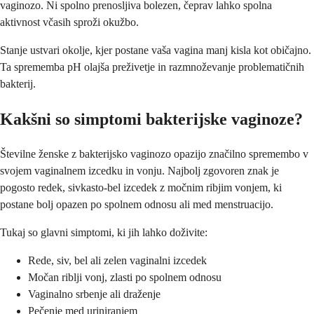
vaginozo. Ni spolno prenosljiva bolezen, čeprav lahko spolna
aktivnost včasih sproži okužbo.
Stanje ustvari okolje, kjer postane vaša vagina manj kisla kot običajno.
Ta sprememba pH olajša preživetje in razmnoževanje problematičnih
bakterij.
Kakšni so simptomi bakterijske vaginoze?
Številne ženske z bakterijsko vaginozo opazijo značilno spremembo v
svojem vaginalnem izcedku in vonju. Najbolj zgovoren znak je
pogosto redek, sivkasto-bel izcedek z močnim ribjim vonjem, ki
postane bolj opazen po spolnem odnosu ali med menstruacijo.
Tukaj so glavni simptomi, ki jih lahko doživite:
Rede, siv, bel ali zelen vaginalni izcedek
Močan riblji vonj, zlasti po spolnem odnosu
Vaginalno srbenje ali draženje
Pečenje med uriniranjem