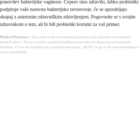
ponovitev bakterijske vaginoze. Čeprav niso zdravilo, lahko probiotiki
podpirajo vaše naravno bakterijsko ravnovesje, če se uporabljajo
skupaj z ustreznim zdravniškim zdravljenjem. Pogovorite se s svojim
zdravnikom o tem, ali bi bili probiotiki koristni za vaš primer.
Medical Disclaimer:
This article is for informational purposes only and does not constitute
medical advice. Always consult a qualified healthcare provider for diagnosis and treatment
decisions. If you are experiencing a medical emergency, call 911 or go to the nearest emergency
room immediately.