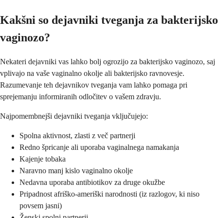
Kakšni so dejavniki tveganja za bakterijsko
vaginozo?
Nekateri dejavniki vas lahko bolj ogrozijo za bakterijsko vaginozo, saj
vplivajo na vaše vaginalno okolje ali bakterijsko ravnovesje.
Razumevanje teh dejavnikov tveganja vam lahko pomaga pri
sprejemanju informiranih odločitev o vašem zdravju.
Najpomembnejši dejavniki tveganja vključujejo:
Spolna aktivnost, zlasti z več partnerji
Redno špricanje ali uporaba vaginalnega namakanja
Kajenje tobaka
Naravno manj kislo vaginalno okolje
Nedavna uporaba antibiotikov za druge okužbe
Pripadnost afriško-ameriški narodnosti (iz razlogov, ki niso
povsem jasni)
Ženski spolni partnerji