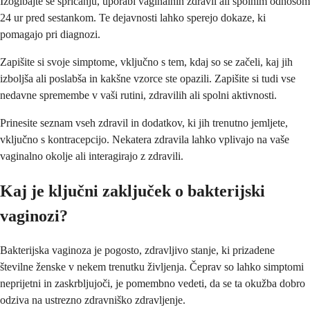
Izogibajte se špricanju, uporabi vaginalnih zdravil ali spolnim odnosom
24 ur pred sestankom. Te dejavnosti lahko sperejo dokaze, ki
pomagajo pri diagnozi.
Zapišite si svoje simptome, vključno s tem, kdaj so se začeli, kaj jih
izboljša ali poslabša in kakšne vzorce ste opazili. Zapišite si tudi vse
nedavne spremembe v vaši rutini, zdravilih ali spolni aktivnosti.
Prinesite seznam vseh zdravil in dodatkov, ki jih trenutno jemljete,
vključno s kontracepcijo. Nekatera zdravila lahko vplivajo na vaše
vaginalno okolje ali interagirajo z zdravili.
Kaj je ključni zaključek o bakterijski
vaginozi?
Bakterijska vaginoza je pogosto, zdravljivo stanje, ki prizadene
številne ženske v nekem trenutku življenja. Čeprav so lahko simptomi
neprijetni in zaskrbljujoči, je pomembno vedeti, da se ta okužba dobro
odziva na ustrezno zdravniško zdravljenje.