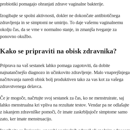
probiotiki pomagajo ohranjati zdrave vaginalne bakterije.
Izogibajte se spolni aktivnosti, dokler ne dokončate antibiotičnega
zdravljenja in se simptomi ne umirijo. To daje vašemu vaginalnemu
okolju čas, da se vrne v normalno stanje, in zmanjša tveganje za
ponovno okužbo.
Kako se pripraviti na obisk zdravnika?
Priprava na vaš sestanek lahko pomaga zagotoviti, da dobite
najnatančnejšo diagnozo in učinkovito zdravljenje. Malo vnaprejšnjega
načrtovanja naredi obisk bolj produktiven tako za vas kot za vašega
zdravstvenega delavca.
Če je mogoče, načrtujte svoj sestanek za čas, ko ne menstruirate, saj
lahko menstrualna kri vpliva na rezultate testov. Vendar pa ne odlašajte
z iskanjem zdravniške pomoči, če imate zaskrbljujoče simptome samo
zato, ker imate menstruacijo.