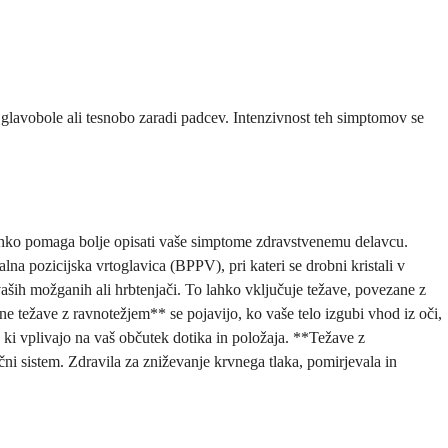
 glavobole ali tesnobo zaradi padcev. Intenzivnost teh simptomov se
lahko pomaga bolje opisati vaše simptome zdravstvenemu delavcu.
na pozicijska vrtoglavica (BPPV), pri kateri se drobni kristali v
vaših možganih ali hrbtenjači. To lahko vključuje težave, povezane z
ne težave z ravnotežjem** se pojavijo, ko vaše telo izgubi vhod iz oči,
, ki vplivajo na vaš občutek dotika in položaja. **Težave z
ivčni sistem. Zdravila za zniževanje krvnega tlaka, pomirjevala in