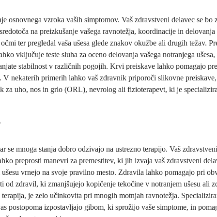
anje osnovnega vzroka vaših simptomov. Vaš zdravstveni delavec se bo 
 osredotoča na preizkušanje vašega ravnotežja, koordinacije in delovanj
 očmi ter pregledal vaša ušesa glede znakov okužbe ali drugih težav. Pre
ahko vključuje teste sluha za oceno delovanja vašega notranjega ušesa, t
anjate stabilnost v različnih pogojih. Krvi preiskave lahko pomagajo pre
. V nekaterih primerih lahko vaš zdravnik priporoči slikovne preiskave
 za uho, nos in grlo (ORL), nevrolog ali fizioterapevt, ki je specializir
?
se mnoga stanja dobro odzivajo na ustrezno terapijo. Vaš zdravstveni de
hko preprosti manevri za premestitev, ki jih izvaja vaš zdravstveni del
m ušesu vrnejo na svoje pravilno mesto. Zdravila lahko pomagajo pri obv
i od zdravil, ki zmanjšujejo kopičenje tekočine v notranjem ušesu ali zd
ka terapija, je zelo učinkovita pri mnogih motnjah ravnotežja. Specializi
as postopoma izpostavljajo gibom, ki sprožijo vaše simptome, in poma