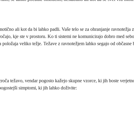
motično ali kot da bi lahko padli. Vaše telo se za ohranjanje ravnotežja 
čajo, kje ste v prostoru. Ko ti sistemi ne komunicirajo dobro med seboj,
 položaja veliko težje. Težave z ravnotežjem lahko segajo od občasne
oča težavo, vendar pogosto kažejo skupne vzorce, ki jih boste verjetno p
ogostejši simptomi, ki jih lahko doživite: