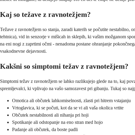
Kaj so težave z ravnotežjem?
Težave z ravnotežjem so stanja, zaradi katerih se počutite nestabilno, o
tehtnica), vid in senzorje v mišicah in sklepih, ki vašim možganom sporo
na eni nogi z zaprtimi očmi - nenadoma postane ohranjanje pokončnega
vsakodnevne dejavnosti.
Kakšni so simptomi težav z ravnotežjem?
Simptomi težav z ravnotežjem se lahko razlikujejo glede na to, kaj povzr
spremljevalci, ki vplivajo na vašo samozavest pri gibanju. Tukaj so najp
Omotica ali občutek lahkomiselnosti, zlasti pri hitrem vstajanju
Vrtoglavica, ki se počuti, kot da se vi ali vaša okolica vrtite
Občutek nestabilnosti ali nihanja pri hoji
Spotikanje ali odstopanje na eno stran med hojo
Padanje ali občutek, da boste padli