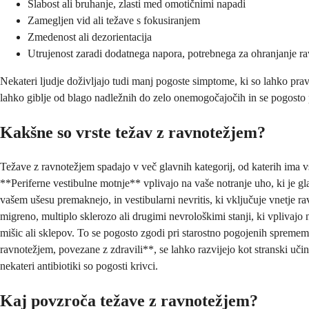
Slabost ali bruhanje, zlasti med omotičnimi napadi
Zamegljen vid ali težave s fokusiranjem
Zmedenost ali dezorientacija
Utrujenost zaradi dodatnega napora, potrebnega za ohranjanje ra
Nekateri ljudje doživljajo tudi manj pogoste simptome, ki so lahko pra
lahko giblje od blago nadležnih do zelo onemogočajočih in se pogosto 
Kakšne so vrste težav z ravnotežjem?
Težave z ravnotežjem spadajo v več glavnih kategorij, od katerih ima
**Periferne vestibulne motnje** vplivajo na vaše notranje uho, ki je gl
vašem ušesu premaknejo, in vestibularni nevritis, ki vključuje vnetje r
migreno, multiplo sklerozo ali drugimi nevrološkimi stanji, ki vplivajo
mišic ali sklepov. To se pogosto zgodi pri starostno pogojenih sprememb
ravnotežjem, povezane z zdravili**, se lahko razvijejo kot stranski učink
nekateri antibiotiki so pogosti krivci.
Kaj povzroča težave z ravnotežjem?