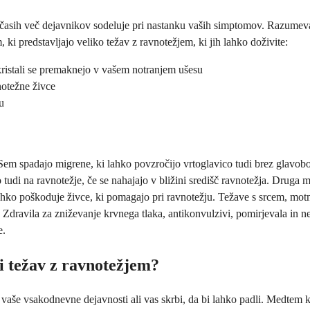
in včasih več dejavnikov sodeluje pri nastanku vaših simptomov. Razum
 ki predstavljajo veliko težav z ravnotežjem, ki jih lahko doživite:
ristali se premaknejo v vašem notranjem ušesu
vnotežne živce
u
m spadajo migrene, ki lahko povzročijo vrtoglavico tudi brez glavobola
tudi na ravnotežje, če se nahajajo v bližini središč ravnotežja. Druga
ahko poškoduje živce, ki pomagajo pri ravnotežju. Težave s srcem, motnj
ravila za zniževanje krvnega tlaka, antikonvulzivi, pomirjevala in neka
e.
di težav z ravnotežjem?
o vaše vsakodnevne dejavnosti ali vas skrbi, da bi lahko padli. Medtem