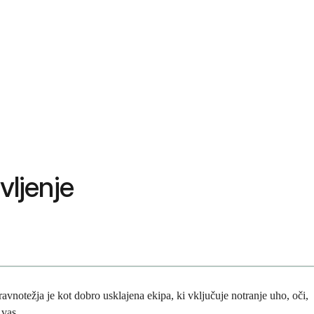
vljenje
 ravnotežja je kot dobro usklajena ekipa, ki vključuje notranje uho, oči,
 vas.