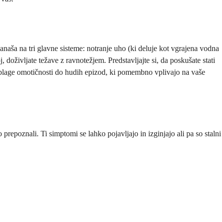
zanaša na tri glavne sisteme: notranje uho (ki deluje kot vgrajena vodna
 doživljate težave z ravnotežjem. Predstavljajte si, da poskušate stati
 blage omotičnosti do hudih epizod, ki pomembno vplivajo na vaše
repoznali. Ti simptomi se lahko pojavljajo in izginjajo ali pa so stalni