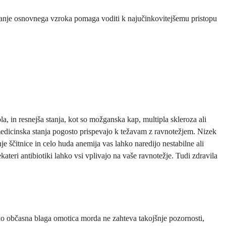
evanje osnovnega vzroka pomaga voditi k najučinkovitejšemu pristopu
, in resnejša stanja, kot so možganska kap, multipla skleroza ali
 medicinska stanja pogosto prispevajo k težavam z ravnotežjem. Nizek
e ščitnice in celo huda anemija vas lahko naredijo nestabilne ali
teri antibiotiki lahko vsi vplivajo na vaše ravnotežje. Tudi zdravila
 ko občasna blaga omotica morda ne zahteva takojšnje pozornosti,