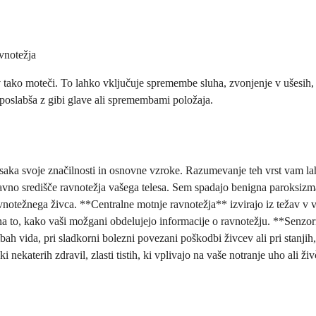
vnotežja
v tako moteči. To lahko vključuje spremembe sluha, zvonjenje v ušesih,
poslabša z gibi glave ali spremembami položaja.
 vsaka svoje značilnosti in osnovne vzroke. Razumevanje teh vrst vam 
avno središče ravnotežja vašega telesa. Sem spadajo benigna paroksizmal
avnotežnega živca. **Centralne motnje ravnotežja** izvirajo iz težav v 
 na to, kako vaši možgani obdelujejo informacije o ravnotežju. **Senzor
ah vida, pri sladkorni bolezni povezani poškodbi živcev ali pri stanjih
i nekaterih zdravil, zlasti tistih, ki vplivajo na vaše notranje uho ali ž