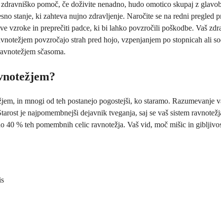
jo zdravniško pomoč, če doživite nenadno, hudo omotico skupaj z glavob
esno stanje, ki zahteva nujno zdravljenje. Naročite se na redni pregled 
e vzroke in preprečiti padce, ki bi lahko povzročili poškodbe. Vaš zdrav
otežjem povzročajo strah pred hojo, vzpenjanjem po stopnicah ali sode
 ravnotežjem sčasoma.
avnotežjem?
ežjem, in mnogi od teh postanejo pogostejši, ko staramo. Razumevanje 
arost je najpomembnejši dejavnik tveganja, saj se vaš sistem ravnotežja
žno 40 % teh pomembnih celic ravnotežja. Vaš vid, moč mišic in gibljivos
is