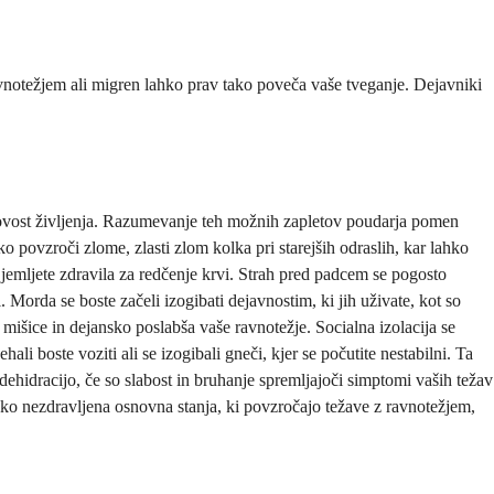
vnotežjem ali migren lahko prav tako poveča vaše tveganje. Dejavniki
akovost življenja. Razumevanje teh možnih zapletov poudarja pomen
o povzroči zlome, zlasti zlom kolka pri starejših odraslih, kar lahko
 jemljete zdravila za redčenje krvi. Strah pred padcem se pogosto
. Morda se boste začeli izogibati dejavnostim, ki jih uživate, kot so
mišice in dejansko poslabša vaše ravnotežje. Socialna izolacija se
i boste voziti ali se izogibali gneči, kjer se počutite nestabilni. Ta
dehidracijo, če so slabost in bruhanje spremljajoči simptomi vaših težav
ahko nezdravljena osnovna stanja, ki povzročajo težave z ravnotežjem,