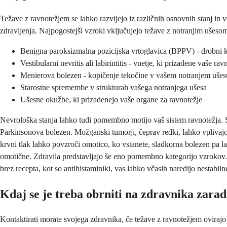
Težave z ravnotežjem se lahko razvijejo iz različnih osnovnih stanj 
zdravljenja. Najpogostejši vzroki vključujejo težave z notranjim ušesom,
Benigna paroksizmalna pozicijska vrtoglavica (BPPV) - drobni k
Vestibularni nevritis ali labirintitis - vnetje, ki prizadene vaše ra
Menierova bolezen - kopičenje tekočine v vašem notranjem ušes
Starostne spremembe v strukturah vašega notranjega ušesa
Ušesne okužbe, ki prizadenejo vaše organe za ravnotežje
Nevrološka stanja lahko tudi pomembno motijo vaš sistem ravnotežja. Se
Parkinsonova bolezen. Možganski tumorji, čeprav redki, lahko vplivajo 
krvni tlak lahko povzroči omotico, ko vstanete, sladkorna bolezen pa l
omotične. Zdravila predstavljajo še eno pomembno kategorijo vzrokov. Zd
brez recepta, kot so antihistaminiki, vas lahko včasih naredijo nestabiln
Kdaj se je treba obrniti na zdravnika zara
Kontaktirati morate svojega zdravnika, če težave z ravnotežjem oviraj