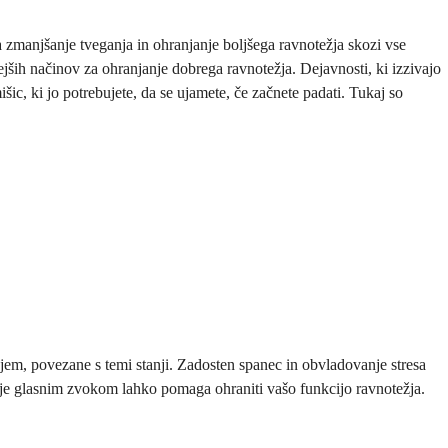
za zmanjšanje tveganja in ohranjanje boljšega ravnotežja skozi vse
jših načinov za ohranjanje dobrega ravnotežja. Dejavnosti, ki izzivajo
šic, ki jo potrebujete, da se ujamete, če začnete padati. Tukaj so
žjem, povezane s temi stanji. Zadosten spanec in obvladovanje stresa
anje glasnim zvokom lahko pomaga ohraniti vašo funkcijo ravnotežja.