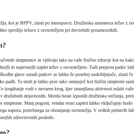
ežja, kot je BPPV, zlasti po menopavzi. Družinska anamneza težav z ra
 lahko sprožijo težave z ravnotežjem pri dovzetnih posameznikih.
m?
 začetnih simptomov in vplivajo tako na vaše fizično zdravje kot na k
ejši in najresnejši zaplet težav z ravnotežjem. Tudi preprost padec lahk
oškodbe glave zaradi padcev so lahko še posebej zaskrbljujoče, zlasti če
sko padli. Ta strah je lahko prav tako omejujoč kot fizični simptomi sami
o izogibanje vodi v nevaren krog, kjer zmanjšana aktivnost oslabi vaše 
ružabnih dejavnostih. Morda boste izpustili družinska srečanja, prenehal
aše simptome. Manj pogosti, vendar resni zapleti lahko vključujejo hudo 
alnega napora, potrebnega za ohranjanje ravnotežja. V redkih primerih l
snejših zdravstvenih posledic.
em?