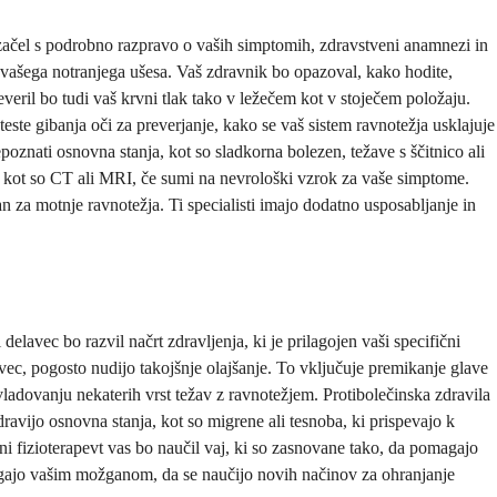
začel s podrobno razpravo o vaših simptomih, zdravstveni anamnezi in
a vašega notranjega ušesa. Vaš zdravnik bo opazoval, kako hodite,
veril bo tudi vaš krvni tlak tako v ležečem kot v stoječem položaju.
este gibanja oči za preverjanje, kako se vaš sistem ravnotežja usklajuje
poznati osnovna stanja, kot so sladkorna bolezen, težave s ščitnico ali
, kot so CT ali MRI, če sumi na nevrološki vzrok za vaše simptome.
an za motnje ravnotežja. Ti specialisti imajo dodatno usposabljanje in
lavec bo razvil načrt zdravljenja, ki je prilagojen vaši specifični
avec, pogosto nudijo takojšnje olajšanje. To vključuje premikanje glave
ladovanju nekaterih vrst težav z ravnotežjem. Protibolečinska zdravila
ravijo osnovna stanja, kot so migrene ali tesnoba, ki prispevajo k
rani fizioterapevt vas bo naučil vaj, ki so zasnovane tako, da pomagajo
gajo vašim možganom, da se naučijo novih načinov za ohranjanje