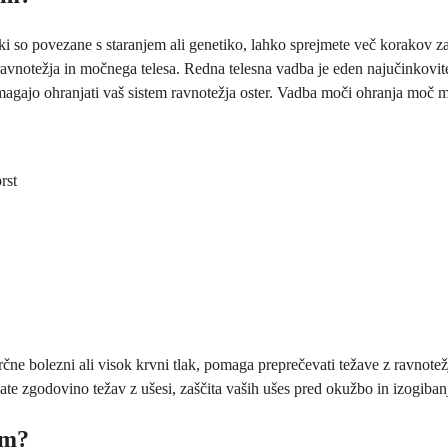
h, ki so povezane s staranjem ali genetiko, lahko sprejmete več korakov 
ravnotežja in močnega telesa. Redna telesna vadba je eden najučinkovite
pomagajo ohranjati vaš sistem ravnotežja oster. Vadba moči ohranja moč mi
rst
čne bolezni ali visok krvni tlak, pomaga preprečevati težave z ravnote
mate zgodovino težav z ušesi, zaščita vaših ušes pred okužbo in izogib
em?