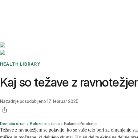
Benchmarks
Stories
FAQ
Sign up / Log in
HEALTH LIBRARY
Kaj so težave z ravnotežje
Nazadnje posodobljeno
17. februar 2025
Domača stran
Bolezni in stanja
Balance Problems
Težave z ravnotežjem se pojavijo, ko se vaše telo bori za ohranjanje stabi
mišice in možgane, ki delujejo skupaj. Ko en del te ekipe ne deluje pravi