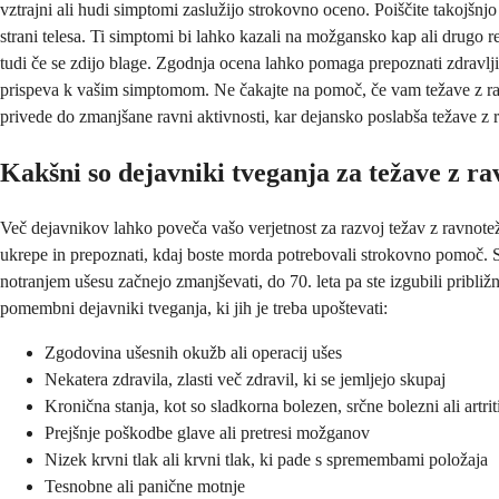
vztrajni ali hudi simptomi zaslužijo strokovno oceno. Poiščite takojšn
strani telesa. Ti simptomi bi lahko kazali na možgansko kap ali drugo r
tudi če se zdijo blage. Zgodnja ocena lahko pomaga prepoznati zdravljiv
prispeva k vašim simptomom. Ne čakajte na pomoč, če vam težave z ravn
privede do zmanjšane ravni aktivnosti, kar dejansko poslabša težave z
Kakšni so dejavniki tveganja za težave z r
Več dejavnikov lahko poveča vašo verjetnost za razvoj težav z ravnot
ukrepe in prepoznati, kdaj boste morda potrebovali strokovno pomoč. St
notranjem ušesu začnejo zmanjševati, do 70. leta pa ste izgubili pribli
pomembni dejavniki tveganja, ki jih je treba upoštevati:
Zgodovina ušesnih okužb ali operacij ušes
Nekatera zdravila, zlasti več zdravil, ki se jemljejo skupaj
Kronična stanja, kot so sladkorna bolezen, srčne bolezni ali artrit
Prejšnje poškodbe glave ali pretresi možganov
Nizek krvni tlak ali krvni tlak, ki pade s spremembami položaja
Tesnobne ali panične motnje