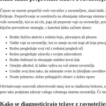
Čeprav ne morete preprečiti vseh vrst težav z ravnotežjem, zlasti tisti
življenje. Preprečevanje se osredotoča na ohranjanje zdravega sistema 
vaše ravnotežje, kot so tai chi, joga ali preproste vaje za ravnotežje, 
ključne preventivne strategije, s katerimi lahko začnete danes:
Bodite fizično aktivni z rednim hojo, plavanjem ali plesom
Vadite vaje za ravnotežje, kot so stanje na eni nogi ali hoja peta-p
Redno pregledujte svoj vid z rednimi pregledi oči
Redno pregledujte zdravila s svojim zdravnikom
Bodite hidrirani in ohranjajte stabilen krvni tlak
Omejite alkohol, ki lahko vpliva na vaš sistem ravnotežja
Uredite svoj dom tako, da odstranite ovire in izboljšate osvetlitev
Nosite primerno, dobro prilegajočo obutev z dobro oporo
Obvladovanje osnovnih zdravstvenih stanj, kot so sladkorna bolezen, sr
prav tako podpirata zdravje vašega celotnega sistema ravnotežja. Če i
Kako se diagnosticirajo težave z ravnotežj