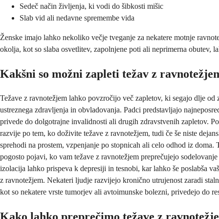
Sedeč način življenja, ki vodi do šibkosti mišic
Slab vid ali nedavne spremembe vida
Ženske imajo lahko nekoliko večje tveganje za nekatere motnje ravnot
okolja, kot so slaba osvetlitev, zapolnjene poti ali neprimerna obutev,
Kakšni so možni zapleti težav z ravnotežje
Težave z ravnotežjem lahko povzročijo več zapletov, ki segajo dlje od
ustreznega zdravljenja in obvladovanja. Padci predstavljajo najneposredn
privede do dolgotrajne invalidnosti ali drugih zdravstvenih zapletov. P
razvije po tem, ko doživite težave z ravnotežjem, tudi če še niste dejan
sprehodi na prostem, vzpenjanje po stopnicah ali celo odhod iz doma. T
pogosto pojavi, ko vam težave z ravnotežjem preprečujejo sodelovanje v d
izolacija lahko prispeva k depresiji in tesnobi, kar lahko še poslabša v
z ravnotežjem. Nekateri ljudje razvijejo kronično utrujenost zaradi st
kot so nekatere vrste tumorjev ali avtoimunske bolezni, privedejo do re
Kako lahko preprečimo težave z ravnotežj