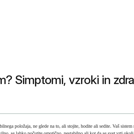
m? Simptomi, vzroki in zdra
lnega položaja, ne glede na to, ali stojite, hodite ali sedite. Vaš sistem
lno, se lahko počutite omotično, nestabilno ali kot da se svet vrti okoli