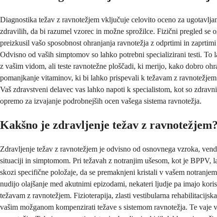
Diagnostika težav z ravnotežjem vključuje celovito oceno za ugotavlj
zdravilih, da bi razumel vzorec in možne sprožilce. Fizični pregled se
preizkusil vašo sposobnost ohranjanja ravnotežja z odprtimi in zaprtimi
Odvisno od vaših simptomov so lahko potrebni specializirani testi. To l
z vašim vidom, ali teste ravnotežne ploščadi, ki merijo, kako dobro ohr
pomanjkanje vitaminov, ki bi lahko prispevali k težavam z ravnotežjem
Vaš zdravstveni delavec vas lahko napoti k specialistom, kot so zdravnik
opremo za izvajanje podrobnejših ocen vašega sistema ravnotežja.
Kakšno je zdravljenje težav z ravnotežjem
Zdravljenje težav z ravnotežjem je odvisno od osnovnega vzroka, vendar 
situaciji in simptomom. Pri težavah z notranjim ušesom, kot je BPPV, la
skozi specifične položaje, da se premaknjeni kristali v vašem notranje
nudijo olajšanje med akutnimi epizodami, nekateri ljudje pa imajo korist
težavam z ravnotežjem. Fizioterapija, zlasti vestibularna rehabilitacijs
vašim možganom kompenzirati težave s sistemom ravnotežja. Te vaje v