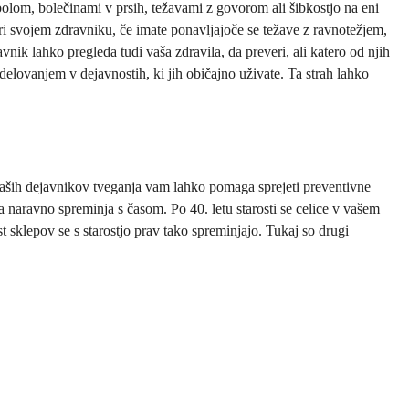
olom, bolečinami v prsih, težavami z govorom ali šibkostjo na eni
pri svojem zdravniku, če imate ponavljajoče se težave z ravnotežjem,
nik lahko pregleda tudi vaša zdravila, da preveri, ali katero od njih
lovanjem v dejavnostih, ki jih običajno uživate. Ta strah lahko
vaših dejavnikov tveganja vam lahko pomaga sprejeti preventivne
 naravno spreminja s časom. Po 40. letu starosti se celice v vašem
t sklepov se s starostjo prav tako spreminjajo. Tukaj so drugi