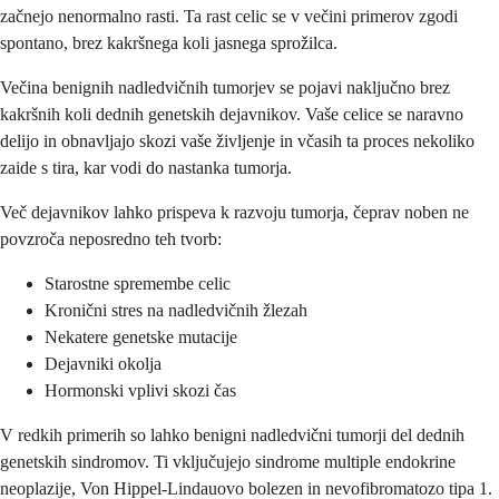
začnejo nenormalno rasti. Ta rast celic se v večini primerov zgodi
spontano, brez kakršnega koli jasnega sprožilca.
Večina benignih nadledvičnih tumorjev se pojavi naključno brez
kakršnih koli dednih genetskih dejavnikov. Vaše celice se naravno
delijo in obnavljajo skozi vaše življenje in včasih ta proces nekoliko
zaide s tira, kar vodi do nastanka tumorja.
Več dejavnikov lahko prispeva k razvoju tumorja, čeprav noben ne
povzroča neposredno teh tvorb:
Starostne spremembe celic
Kronični stres na nadledvičnih žlezah
Nekatere genetske mutacije
Dejavniki okolja
Hormonski vplivi skozi čas
V redkih primerih so lahko benigni nadledvični tumorji del dednih
genetskih sindromov. Ti vključujejo sindrome multiple endokrine
neoplazije, Von Hippel-Lindauovo bolezen in nevofibromatozo tipa 1.