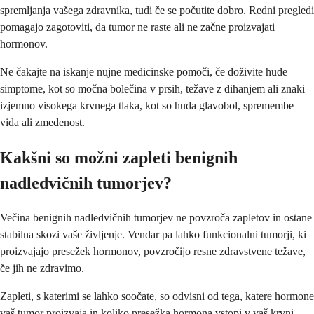
spremljanja vašega zdravnika, tudi če se počutite dobro. Redni pregledi
pomagajo zagotoviti, da tumor ne raste ali ne začne proizvajati
hormonov.
Ne čakajte na iskanje nujne medicinske pomoči, če doživite hude
simptome, kot so močna bolečina v prsih, težave z dihanjem ali znaki
izjemno visokega krvnega tlaka, kot so huda glavobol, spremembe
vida ali zmedenost.
Kakšni so možni zapleti benignih
nadledvičnih tumorjev?
Večina benignih nadledvičnih tumorjev ne povzroča zapletov in ostane
stabilna skozi vaše življenje. Vendar pa lahko funkcionalni tumorji, ki
proizvajajo presežek hormonov, povzročijo resne zdravstvene težave,
če jih ne zdravimo.
Zapleti, s katerimi se lahko soočate, so odvisni od tega, katere hormone
vaš tumor proizvaja in koliko presežka hormona vstopi v vaš krvni