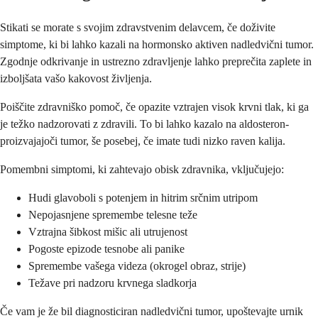
Stikati se morate s svojim zdravstvenim delavcem, če doživite
simptome, ki bi lahko kazali na hormonsko aktiven nadledvični tumor.
Zgodnje odkrivanje in ustrezno zdravljenje lahko preprečita zaplete in
izboljšata vašo kakovost življenja.
Poiščite zdravniško pomoč, če opazite vztrajen visok krvni tlak, ki ga
je težko nadzorovati z zdravili. To bi lahko kazalo na aldosteron-
proizvajajoči tumor, še posebej, če imate tudi nizko raven kalija.
Pomembni simptomi, ki zahtevajo obisk zdravnika, vključujejo:
Hudi glavoboli s potenjem in hitrim srčnim utripom
Nepojasnjene spremembe telesne teže
Vztrajna šibkost mišic ali utrujenost
Pogoste epizode tesnobe ali panike
Spremembe vašega videza (okrogel obraz, strije)
Težave pri nadzoru krvnega sladkorja
Če vam je že bil diagnosticiran nadledvični tumor, upoštevajte urnik