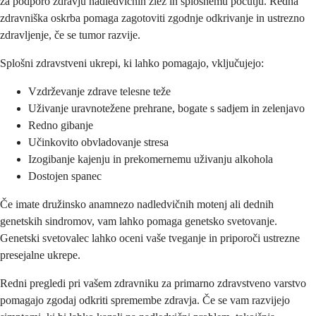
za podporo zdravju nadledvičnih žlez in splošnemu počutju. Redna
zdravniška oskrba pomaga zagotoviti zgodnje odkrivanje in ustrezno
zdravljenje, če se tumor razvije.
Splošni zdravstveni ukrepi, ki lahko pomagajo, vključujejo:
Vzdrževanje zdrave telesne teže
Uživanje uravnotežene prehrane, bogate s sadjem in zelenjavo
Redno gibanje
Učinkovito obvladovanje stresa
Izogibanje kajenju in prekomernemu uživanju alkohola
Dostojen spanec
Če imate družinsko anamnezo nadledvičnih motenj ali dednih
genetskih sindromov, vam lahko pomaga genetsko svetovanje.
Genetski svetovalec lahko oceni vaše tveganje in priporoči ustrezne
presejalne ukrepe.
Redni pregledi pri vašem zdravniku za primarno zdravstveno varstvo
pomagajo zgodaj odkriti spremembe zdravja. Če se vam razvijejo