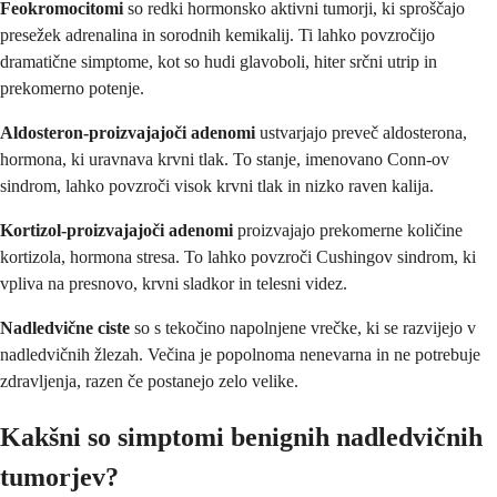
Feokromocitomi
so redki hormonsko aktivni tumorji, ki sproščajo
presežek adrenalina in sorodnih kemikalij. Ti lahko povzročijo
dramatične simptome, kot so hudi glavoboli, hiter srčni utrip in
prekomerno potenje.
Aldosteron-proizvajajoči adenomi
ustvarjajo preveč aldosterona,
hormona, ki uravnava krvni tlak. To stanje, imenovano Conn-ov
sindrom, lahko povzroči visok krvni tlak in nizko raven kalija.
Kortizol-proizvajajoči adenomi
proizvajajo prekomerne količine
kortizola, hormona stresa. To lahko povzroči Cushingov sindrom, ki
vpliva na presnovo, krvni sladkor in telesni videz.
Nadledvične ciste
so s tekočino napolnjene vrečke, ki se razvijejo v
nadledvičnih žlezah. Večina je popolnoma nenevarna in ne potrebuje
zdravljenja, razen če postanejo zelo velike.
Kakšni so simptomi benignih nadledvičnih
tumorjev?