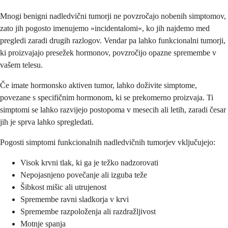
Mnogi benigni nadledvični tumorji ne povzročajo nobenih simptomov,
zato jih pogosto imenujemo »incidentalomi«, ko jih najdemo med
pregledi zaradi drugih razlogov. Vendar pa lahko funkcionalni tumorji,
ki proizvajajo presežek hormonov, povzročijo opazne spremembe v
vašem telesu.
Če imate hormonsko aktiven tumor, lahko doživite simptome,
povezane s specifičnim hormonom, ki se prekomerno proizvaja. Ti
simptomi se lahko razvijejo postopoma v mesecih ali letih, zaradi česar
jih je sprva lahko spregledati.
Pogosti simptomi funkcionalnih nadledvičnih tumorjev vključujejo:
Visok krvni tlak, ki ga je težko nadzorovati
Nepojasnjeno povečanje ali izguba teže
Šibkost mišic ali utrujenost
Spremembe ravni sladkorja v krvi
Spremembe razpoloženja ali razdražljivost
Motnje spanja