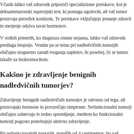
Včasih lahko vaš zdravnik priporoči specializirane preiskave, kot je
deksametazonski supresijski test, ki pomaga ugotoviti, ali vaš tumor
proizvaja presežek kortizola. Te preiskave vključujejo jemanje zdravil
in merjenje odziva ravni hormonov.
V redkih primerih, ko diagnoza ostane nejasna, lahko vaš zdravnik
predlaga biopsijo. Vendar pa se temu pri nadledvičnih tumorjih
običajno izognemo zaradi tveganja zapletov, še posebej, če se tumor
izkaže za feokromocitom.
Kakšno je zdravljenje benignih
nadledvičnih tumorjev?
Zdravljenje benignih nadledvičnih tumorjev je odvisno od tega, ali
proizvajajo hormone in povzročajo simptome. Nefunkcionalni tumorji
običajno zahtevajo le redno spremljanje, medtem ko funkcionalni
tumorji pogosto potrebujejo aktivno zdravljenje.
Pri nefunkcionalnih tumorjih, manjših od 4 centimetrov, bo vaš