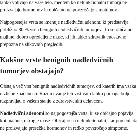
lahko vplivajo na vaše telo, medtem ko nefunkcionalni tumorji ne
proizvajajo hormonov in običajno ne povzročajo simptomov.
Najpogostejša vrsta se imenuje nadledvični adenom, ki predstavlja
približno 80 % vseh benignih nadledvičnih tumorjev. To so običajno
majhne, dobro opredeljene mase, ki jih lahko zdravnik enostavno
prepozna na slikovnih pregledih.
Kakšne vrste benignih nadledvičnih
tumorjev obstajajo?
Obstaja več vrst benignih nadledvičnih tumorjev, od katerih ima vsaka
različne značilnosti. Razumevanje teh vrst vam lahko pomaga bolje
razpravljati o vašem stanju z zdravstvenim delavcem.
Nadledvični adenomi
so najpogostejša vrsta, ki se običajno pojavlja
kot majhne, okrogle mase. Običajno so nefunkcionalni, kar pomeni, da
ne proizvajajo presežka hormonov in redko povzročajo simptome.