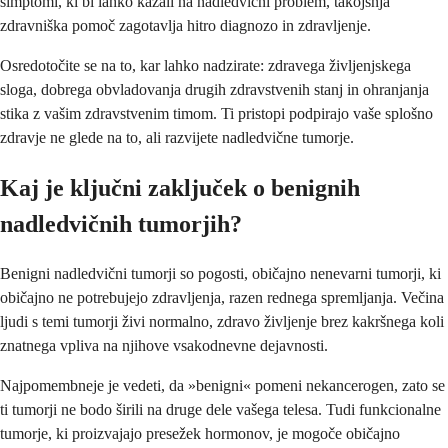
simptomi, ki bi lahko kazali na nadledvični problem, takojšnja
zdravniška pomoč zagotavlja hitro diagnozo in zdravljenje.
Osredotočite se na to, kar lahko nadzirate: zdravega življenjskega
sloga, dobrega obvladovanja drugih zdravstvenih stanj in ohranjanja
stika z vašim zdravstvenim timom. Ti pristopi podpirajo vaše splošno
zdravje ne glede na to, ali razvijete nadledvične tumorje.
Kaj je ključni zaključek o benignih
nadledvičnih tumorjih?
Benigni nadledvični tumorji so pogosti, običajno nenevarni tumorji, ki
običajno ne potrebujejo zdravljenja, razen rednega spremljanja. Večina
ljudi s temi tumorji živi normalno, zdravo življenje brez kakršnega koli
znatnega vpliva na njihove vsakodnevne dejavnosti.
Najpomembneje je vedeti, da »benigni« pomeni nekancerogen, zato se
ti tumorji ne bodo širili na druge dele vašega telesa. Tudi funkcionalne
tumorje, ki proizvajajo presežek hormonov, je mogoče običajno