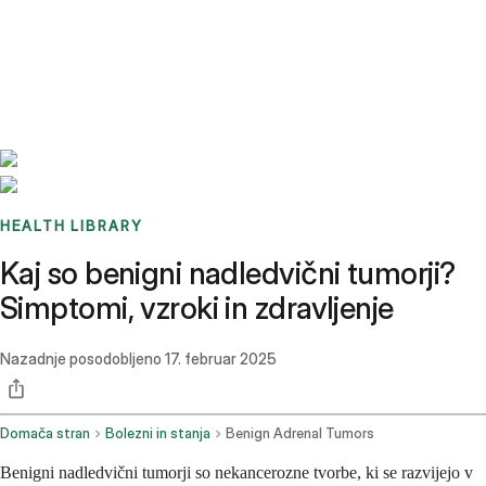
Benchmarks
Stories
FAQ
Sign up / Log in
HEALTH LIBRARY
Kaj so benigni nadledvični tumorji?
Simptomi, vzroki in zdravljenje
Nazadnje posodobljeno
17. februar 2025
Domača stran
Bolezni in stanja
Benign Adrenal Tumors
Benigni nadledvični tumorji so nekancerozne tvorbe, ki se razvijejo v