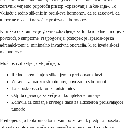
zdravnik verjetno priporočil pristop »opazovanja in čakanja«. To
vključuje redno slikanje in preiskave hormonov, da se zagotovi, da
tumor ne raste ali ne začne proizvajati hormonov.
Kirurško odstranitev je glavno zdravljenje za funkcionalne tumorje, ki
povzročajo simptome. Najpogostejši postopek je laparoskopska
adrenalektomija, minimalno invazivna operacija, ki se izvaja skozi
majhne reze.
Možnosti zdravljenja vključujejo:
Redno spremljanje s slikanjem in preiskavami krvi
Zdravila za nadzor simptomov, povezanih s hormoni
Laparoskopska kirurška odstranitev
Odprta operacija za večje ali kompleksne tumorje
Zdravila za znižanje krvnega tlaka za aldosteron-proizvajajoče
tumorje
Pred operacijo feokromocitoma vam bo zdravnik predpisal posebna
zdravila za blokiranje učinkov presežka adrenalina. To obdobje