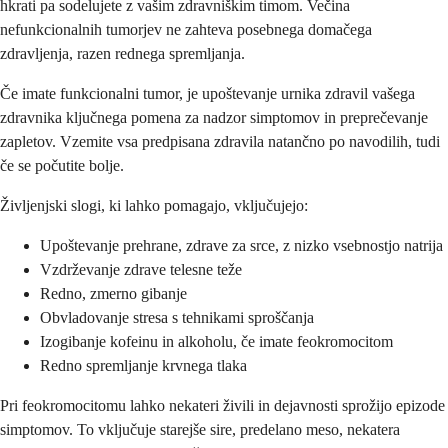
hkrati pa sodelujete z vašim zdravniškim timom. Večina
nefunkcionalnih tumorjev ne zahteva posebnega domačega
zdravljenja, razen rednega spremljanja.
Če imate funkcionalni tumor, je upoštevanje urnika zdravil vašega
zdravnika ključnega pomena za nadzor simptomov in preprečevanje
zapletov. Vzemite vsa predpisana zdravila natančno po navodilih, tudi
če se počutite bolje.
Življenjski slogi, ki lahko pomagajo, vključujejo:
Upoštevanje prehrane, zdrave za srce, z nizko vsebnostjo natrija
Vzdrževanje zdrave telesne teže
Redno, zmerno gibanje
Obvladovanje stresa s tehnikami sproščanja
Izogibanje kofeinu in alkoholu, če imate feokromocitom
Redno spremljanje krvnega tlaka
Pri feokromocitomu lahko nekateri živili in dejavnosti sprožijo epizode
simptomov. To vključuje starejše sire, predelano meso, nekatera