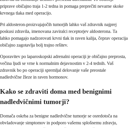
priprave običajno traja 1-2 tedna in pomaga preprečiti nevarne skoke
krvnega tlaka med operacijo.
Pri aldosteron-proizvajajočih tumorjih lahko vaš zdravnik najprej
poskusi zdravila, imenovana zaviralci receptorjev aldosterona. Ta
lahko pomagajo nadzorovati krvni tlak in raven kalija, čeprav operacija
običajno zagotavlja bolj trajno rešitev.
Oporavitev po laparoskopski adrenalni operaciji je običajno preprosta,
večina ljudi se vrne k normalnim dejavnostim v 2-4 tednih. Vaš
zdravnik bo po operaciji spremljal delovanje vaše preostale
nadledvične žleze in raven hormonov.
Kako se zdraviti doma med benignimi
nadledvičnimi tumorji?
Domača oskrba za benigne nadledvične tumorje se osredotoča na
obvladovanje simptomov in podporo vašemu splošnemu zdravju,