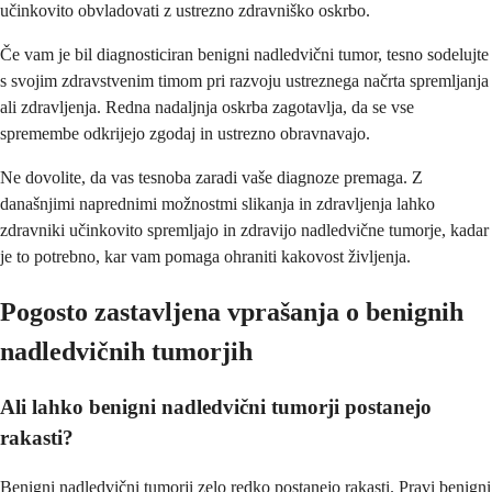
učinkovito obvladovati z ustrezno zdravniško oskrbo.
Če vam je bil diagnosticiran benigni nadledvični tumor, tesno sodelujte
s svojim zdravstvenim timom pri razvoju ustreznega načrta spremljanja
ali zdravljenja. Redna nadaljnja oskrba zagotavlja, da se vse
spremembe odkrijejo zgodaj in ustrezno obravnavajo.
Ne dovolite, da vas tesnoba zaradi vaše diagnoze premaga. Z
današnjimi naprednimi možnostmi slikanja in zdravljenja lahko
zdravniki učinkovito spremljajo in zdravijo nadledvične tumorje, kadar
je to potrebno, kar vam pomaga ohraniti kakovost življenja.
Pogosto zastavljena vprašanja o benignih
nadledvičnih tumorjih
Ali lahko benigni nadledvični tumorji postanejo
rakasti?
Benigni nadledvični tumorji zelo redko postanejo rakasti. Pravi benigni