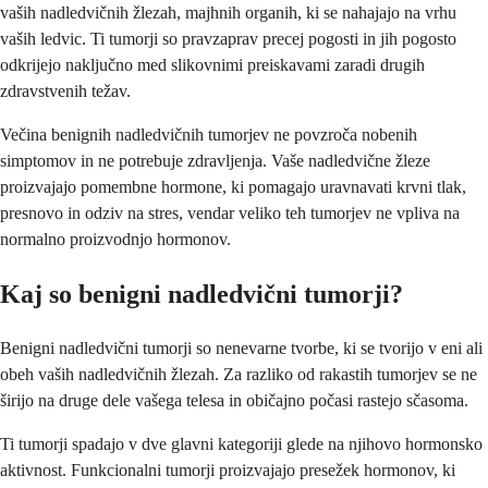
vaših nadledvičnih žlezah, majhnih organih, ki se nahajajo na vrhu
vaših ledvic. Ti tumorji so pravzaprav precej pogosti in jih pogosto
odkrijejo naključno med slikovnimi preiskavami zaradi drugih
zdravstvenih težav.
Večina benignih nadledvičnih tumorjev ne povzroča nobenih
simptomov in ne potrebuje zdravljenja. Vaše nadledvične žleze
proizvajajo pomembne hormone, ki pomagajo uravnavati krvni tlak,
presnovo in odziv na stres, vendar veliko teh tumorjev ne vpliva na
normalno proizvodnjo hormonov.
Kaj so benigni nadledvični tumorji?
Benigni nadledvični tumorji so nenevarne tvorbe, ki se tvorijo v eni ali
obeh vaših nadledvičnih žlezah. Za razliko od rakastih tumorjev se ne
širijo na druge dele vašega telesa in običajno počasi rastejo sčasoma.
Ti tumorji spadajo v dve glavni kategoriji glede na njihovo hormonsko
aktivnost. Funkcionalni tumorji proizvajajo presežek hormonov, ki