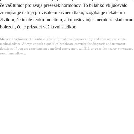
če vaš tumor proizvaja presežek hormonov. To bi lahko vključevalo
zmanjšanje natrija pri visokem krvnem tlaku, izogibanje nekaterim
živilom, če imate feokromocitom, ali upoštevanje smernic za sladkorno
bolezen, če je prizadet vaš krvni sladkor.
Medical Disclaimer:
This article is for informational purposes only and does not constitute
medical advice. Always consult a qualified healthcare provider for diagnosis and treatment
decisions. If you are experiencing a medical emergency, call 911 or go to the nearest emergency
room immediately.