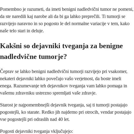
Pomembno je razumeti, da imeti benigni nadledvični tumor ne pomeni,
da ste naredili kaj narobe ali da bi ga lahko preprečili. Ti tumorji se
razvijejo naravno in so pogosto le del normalne variacije v tem, kako
naše telo stari in deluje.
Kakšni so dejavniki tveganja za benigne
nadledvične tumorje?
Čeprav se lahko benigni nadledvični tumorji razvijejo pri vsakomer,
nekateri dejavniki lahko povečajo vašo verjetnost, da boste imeli
enega. Razumevanje teh dejavnikov tveganja vam lahko pomaga in
vašemu zdravniku ustrezno spremljati vaše zdravje.
Starost je najpomembnejši dejavnik tveganja, saj ti tumorji postajajo
pogostejši, ko starate. Redko jih najdemo pri otrocih, vendar postajajo
vse pogostejši pri odraslih nad 40 let.
Pogosti dejavniki tveganja vključujejo: