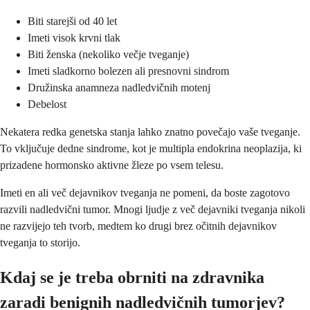
Biti starejši od 40 let
Imeti visok krvni tlak
Biti ženska (nekoliko večje tveganje)
Imeti sladkorno bolezen ali presnovni sindrom
Družinska anamneza nadledvičnih motenj
Debelost
Nekatera redka genetska stanja lahko znatno povečajo vaše tveganje.
To vključuje dedne sindrome, kot je multipla endokrina neoplazija, ki
prizadene hormonsko aktivne žleze po vsem telesu.
Imeti en ali več dejavnikov tveganja ne pomeni, da boste zagotovo
razvili nadledvični tumor. Mnogi ljudje z več dejavniki tveganja nikoli
ne razvijejo teh tvorb, medtem ko drugi brez očitnih dejavnikov
tveganja to storijo.
Kdaj se je treba obrniti na zdravnika
zaradi benignih nadledvičnih tumorjev?