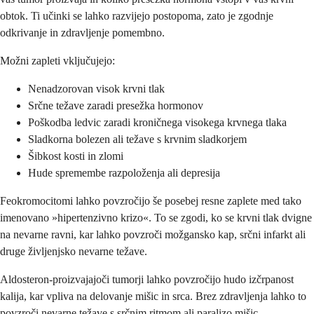
obtok. Ti učinki se lahko razvijejo postopoma, zato je zgodnje
odkrivanje in zdravljenje pomembno.
Možni zapleti vključujejo:
Nenadzorovan visok krvni tlak
Srčne težave zaradi presežka hormonov
Poškodba ledvic zaradi kroničnega visokega krvnega tlaka
Sladkorna bolezen ali težave s krvnim sladkorjem
Šibkost kosti in zlomi
Hude spremembe razpoloženja ali depresija
Feokromocitomi lahko povzročijo še posebej resne zaplete med tako
imenovano »hipertenzivno krizo«. To se zgodi, ko se krvni tlak dvigne
na nevarne ravni, kar lahko povzroči možgansko kap, srčni infarkt ali
druge življenjsko nevarne težave.
Aldosteron-proizvajajoči tumorji lahko povzročijo hudo izčrpanost
kalija, kar vpliva na delovanje mišic in srca. Brez zdravljenja lahko to
povzroči nevarne težave s srčnim ritmom ali paralizo mišic.