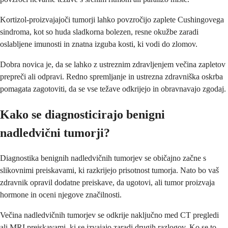
Kortizol-proizvajajoči tumorji lahko povzročijo zaplete Cushingovega
sindroma, kot so huda sladkorna bolezen, resne okužbe zaradi
oslabljene imunosti in znatna izguba kosti, ki vodi do zlomov.
Dobra novica je, da se lahko z ustreznim zdravljenjem večina zapletov
prepreči ali odpravi. Redno spremljanje in ustrezna zdravniška oskrba
pomagata zagotoviti, da se vse težave odkrijejo in obravnavajo zgodaj.
Kako se diagnosticirajo benigni
nadledvični tumorji?
Diagnostika benignih nadledvičnih tumorjev se običajno začne s
slikovnimi preiskavami, ki razkrijejo prisotnost tumorja. Nato bo vaš
zdravnik opravil dodatne preiskave, da ugotovi, ali tumor proizvaja
hormone in oceni njegove značilnosti.
Večina nadledvičnih tumorjev se odkrije naključno med CT pregledi
ali MRI preiskavami, ki se izvajajo zaradi drugih razlogov. Ko se to