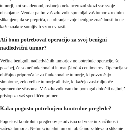
tumorji, kot so adenomi, ostanejo nekancerozni skozi vse svoje
obstojanje. Vendar pa bo vaš zdravnik spremljal vaš tumor z rednim
slikanjem, da se prepriča, da ohranja svoje benigne značilnosti in ne
kaže znakov sumljivih vzorcev rasti.
Ali bom potreboval operacijo za svoj benigni
nadledvični tumor?
Večina benignih nadledvičnih tumorjev ne potrebuje operacije, še
posebej, če so nefunkcionalni in manjši od 4 centimetrov. Operacija se
običajno priporoča le za funkcionalne tumorje, ki povzročajo
simptome, zelo velike tumorje ali tiste, ki kažejo zaskrbljujoče
spremembe sčasoma. Vaš zdravnik vam bo pomagal določiti najboljši
pristop za vaš specifičen primer.
Kako pogosto potrebujem kontrolne preglede?
Pogostost kontrolnih pregledov je odvisna od vrste in značilnosti
vašega tumorja. Nefunkcionalni tumorji običajno zahtevajo slikanje