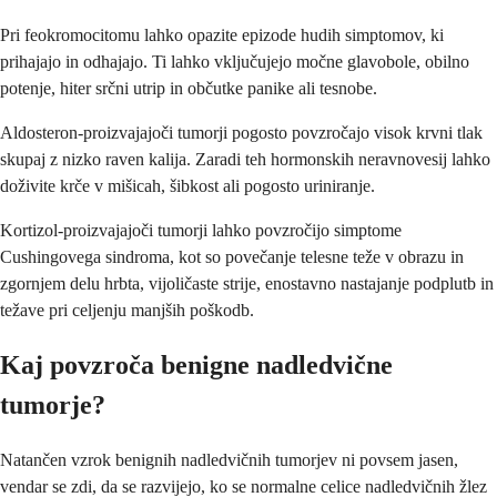
Pri feokromocitomu lahko opazite epizode hudih simptomov, ki
prihajajo in odhajajo. Ti lahko vključujejo močne glavobole, obilno
potenje, hiter srčni utrip in občutke panike ali tesnobe.
Aldosteron-proizvajajoči tumorji pogosto povzročajo visok krvni tlak
skupaj z nizko raven kalija. Zaradi teh hormonskih neravnovesij lahko
doživite krče v mišicah, šibkost ali pogosto uriniranje.
Kortizol-proizvajajoči tumorji lahko povzročijo simptome
Cushingovega sindroma, kot so povečanje telesne teže v obrazu in
zgornjem delu hrbta, vijoličaste strije, enostavno nastajanje podplutb in
težave pri celjenju manjših poškodb.
Kaj povzroča benigne nadledvične
tumorje?
Natančen vzrok benignih nadledvičnih tumorjev ni povsem jasen,
vendar se zdi, da se razvijejo, ko se normalne celice nadledvičnih žlez