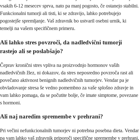
vsakih 6-12 mesecev sprva, nato pa manj pogosto, če ostanejo stabilni.
Funkcionalni tumorji ali tisti, ki se zdravijo, lahko potrebujejo
pogostejše spremljanje. Vaš zdravnik bo ustvaril osebni urnik, ki
temelji na vašem specifičnem primeru.
Ali lahko stres povzroči, da nadledvični tumorji
rastejo ali se poslabšajo?
Čeprav kronični stres vpliva na proizvodnjo hormonov vaših
nadledvičnih žlez, ni dokazov, da stres neposredno povzroča rast ali
povečano aktivnost benignih nadledvičnih tumorjev. Vendar pa je
obvladovanje stresa še vedno pomembno za vaše splošno zdravje in
vam lahko pomaga, da se počutite bolje, če imate simptome, povezane
s hormoni.
Ali naj naredim spremembe v prehrani?
Pri večini nefunkcionalnih tumorjev ni potrebna posebna dieta. Vendar
pa vam lahko vaš zdravnik priporoči specifične spremembe v prehrani,