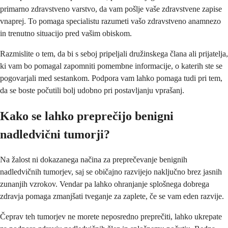
primarno zdravstveno varstvo, da vam pošlje vaše zdravstvene zapise
vnaprej. To pomaga specialistu razumeti vašo zdravstveno anamnezo
in trenutno situacijo pred vašim obiskom.
Razmislite o tem, da bi s seboj pripeljali družinskega člana ali prijatelja,
ki vam bo pomagal zapomniti pomembne informacije, o katerih ste se
pogovarjali med sestankom. Podpora vam lahko pomaga tudi pri tem,
da se boste počutili bolj udobno pri postavljanju vprašanj.
Kako se lahko preprečijo benigni
nadledvični tumorji?
Na žalost ni dokazanega načina za preprečevanje benignih
nadledvičnih tumorjev, saj se običajno razvijejo naključno brez jasnih
zunanjih vzrokov. Vendar pa lahko ohranjanje splošnega dobrega
zdravja pomaga zmanjšati tveganje za zaplete, če se vam eden razvije.
Čeprav teh tumorjev ne morete neposredno preprečiti, lahko ukrepate