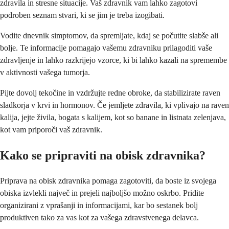
zdravila in stresne situacije. Vaš zdravnik vam lahko zagotovi
podroben seznam stvari, ki se jim je treba izogibati.
Vodite dnevnik simptomov, da spremljate, kdaj se počutite slabše ali
bolje. Te informacije pomagajo vašemu zdravniku prilagoditi vaše
zdravljenje in lahko razkrijejo vzorce, ki bi lahko kazali na spremembe
v aktivnosti vašega tumorja.
Pijte dovolj tekočine in vzdržujte redne obroke, da stabilizirate raven
sladkorja v krvi in hormonov. Če jemljete zdravila, ki vplivajo na raven
kalija, jejte živila, bogata s kalijem, kot so banane in listnata zelenjava,
kot vam priporoči vaš zdravnik.
Kako se pripraviti na obisk zdravnika?
Priprava na obisk zdravnika pomaga zagotoviti, da boste iz svojega
obiska izvlekli največ in prejeli najboljšo možno oskrbo. Pridite
organizirani z vprašanji in informacijami, kar bo sestanek bolj
produktiven tako za vas kot za vašega zdravstvenega delavca.