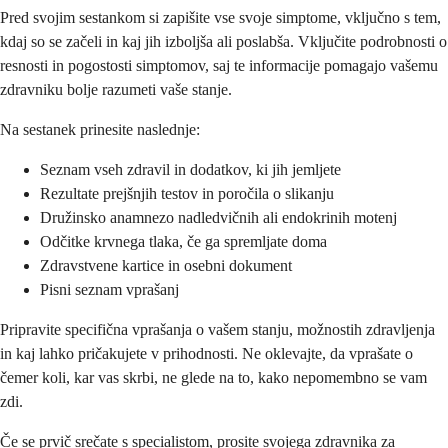
Pred svojim sestankom si zapišite vse svoje simptome, vključno s tem,
kdaj so se začeli in kaj jih izboljša ali poslabša. Vključite podrobnosti o
resnosti in pogostosti simptomov, saj te informacije pomagajo vašemu
zdravniku bolje razumeti vaše stanje.
Na sestanek prinesite naslednje:
Seznam vseh zdravil in dodatkov, ki jih jemljete
Rezultate prejšnjih testov in poročila o slikanju
Družinsko anamnezo nadledvičnih ali endokrinih motenj
Odčitke krvnega tlaka, če ga spremljate doma
Zdravstvene kartice in osebni dokument
Pisni seznam vprašanj
Pripravite specifična vprašanja o vašem stanju, možnostih zdravljenja
in kaj lahko pričakujete v prihodnosti. Ne oklevajte, da vprašate o
čemer koli, kar vas skrbi, ne glede na to, kako nepomembno se vam
zdi.
Če se prvič srečate s specialistom, prosite svojega zdravnika za