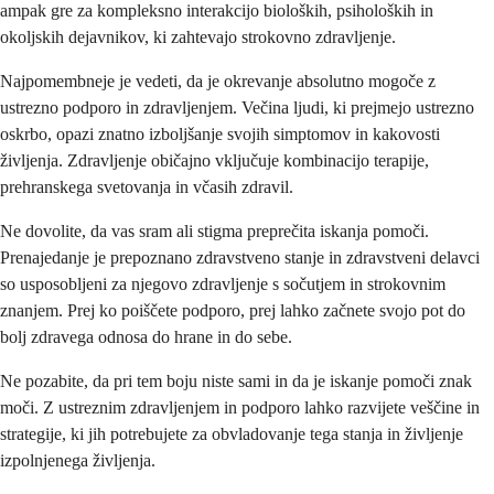
ampak gre za kompleksno interakcijo bioloških, psiholoških in
okoljskih dejavnikov, ki zahtevajo strokovno zdravljenje.
Najpomembneje je vedeti, da je okrevanje absolutno mogoče z
ustrezno podporo in zdravljenjem. Večina ljudi, ki prejmejo ustrezno
oskrbo, opazi znatno izboljšanje svojih simptomov in kakovosti
življenja. Zdravljenje običajno vključuje kombinacijo terapije,
prehranskega svetovanja in včasih zdravil.
Ne dovolite, da vas sram ali stigma preprečita iskanja pomoči.
Prenajedanje je prepoznano zdravstveno stanje in zdravstveni delavci
so usposobljeni za njegovo zdravljenje s sočutjem in strokovnim
znanjem. Prej ko poiščete podporo, prej lahko začnete svojo pot do
bolj zdravega odnosa do hrane in do sebe.
Ne pozabite, da pri tem boju niste sami in da je iskanje pomoči znak
moči. Z ustreznim zdravljenjem in podporo lahko razvijete veščine in
strategije, ki jih potrebujete za obvladovanje tega stanja in življenje
izpolnjenega življenja.