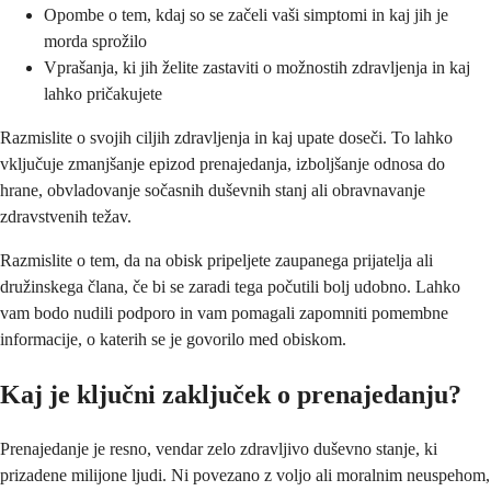
Opombe o tem, kdaj so se začeli vaši simptomi in kaj jih je
morda sprožilo
Vprašanja, ki jih želite zastaviti o možnostih zdravljenja in kaj
lahko pričakujete
Razmislite o svojih ciljih zdravljenja in kaj upate doseči. To lahko
vključuje zmanjšanje epizod prenajedanja, izboljšanje odnosa do
hrane, obvladovanje sočasnih duševnih stanj ali obravnavanje
zdravstvenih težav.
Razmislite o tem, da na obisk pripeljete zaupanega prijatelja ali
družinskega člana, če bi se zaradi tega počutili bolj udobno. Lahko
vam bodo nudili podporo in vam pomagali zapomniti pomembne
informacije, o katerih se je govorilo med obiskom.
Kaj je ključni zaključek o prenajedanju?
Prenajedanje je resno, vendar zelo zdravljivo duševno stanje, ki
prizadene milijone ljudi. Ni povezano z voljo ali moralnim neuspehom,