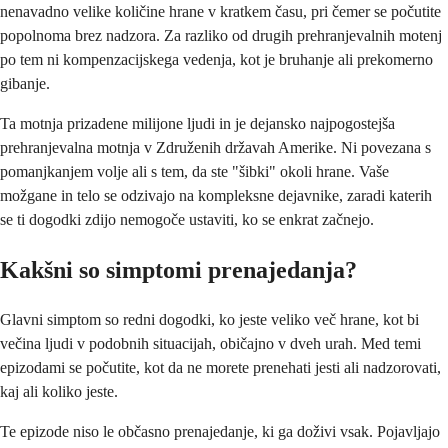
nenavadno velike količine hrane v kratkem času, pri čemer se počutite
popolnoma brez nadzora. Za razliko od drugih prehranjevalnih motenj
po tem ni kompenzacijskega vedenja, kot je bruhanje ali prekomerno
gibanje.
Ta motnja prizadene milijone ljudi in je dejansko najpogostejša
prehranjevalna motnja v Združenih državah Amerike. Ni povezana s
pomanjkanjem volje ali s tem, da ste "šibki" okoli hrane. Vaše
možgane in telo se odzivajo na kompleksne dejavnike, zaradi katerih
se ti dogodki zdijo nemogoče ustaviti, ko se enkrat začnejo.
Kakšni so simptomi prenajedanja?
Glavni simptom so redni dogodki, ko jeste veliko več hrane, kot bi
večina ljudi v podobnih situacijah, običajno v dveh urah. Med temi
epizodami se počutite, kot da ne morete prenehati jesti ali nadzorovati,
kaj ali koliko jeste.
Te epizode niso le občasno prenajedanje, ki ga doživi vsak. Pojavljajo