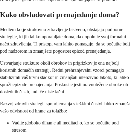
Kako obvladovati prenajedanje doma?
Medtem ko je strokovno zdravljenje bistveno, obstajajo podporne
strategije, ki jih lahko uporabljate doma, da dopolnite svoj formalni
načrt zdravljenja. Ti pristopi vam lahko pomagajo, da se počutite bolj
pod nadzorom in zmanjšate pogostost epizod prenajedanja.
Ustvarjanje strukture okoli obrokov in prigrizkov je ena najbolj
koristnih domačih strategij. Redni prehranjevalni vzorci pomagajo
stabilizirati vaš krvni sladkor in zmanjšati intenzivno lakoto, ki lahko
sproži epizode prenajedanja. Poskusite jesti uravnotežene obroke ob
doslednih časih, tudi če niste lačni.
Razvoj zdravih strategij spoprijemanja s težkimi čustvi lahko zmanjša
vašo odvisnost od hrane za tolažbo:
Vadite globoko dihanje ali meditacijo, ko se počutite pod
stresom