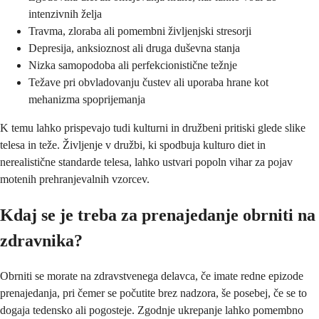
intenzivnih želja
Travma, zloraba ali pomembni življenjski stresorji
Depresija, anksioznost ali druga duševna stanja
Nizka samopodoba ali perfekcionistične težnje
Težave pri obvladovanju čustev ali uporaba hrane kot
mehanizma spoprijemanja
K temu lahko prispevajo tudi kulturni in družbeni pritiski glede slike
telesa in teže. Življenje v družbi, ki spodbuja kulturo diet in
nerealistične standarde telesa, lahko ustvari popoln vihar za pojav
motenih prehranjevalnih vzorcev.
Kdaj se je treba za prenajedanje obrniti na
zdravnika?
Obrniti se morate na zdravstvenega delavca, če imate redne epizode
prenajedanja, pri čemer se počutite brez nadzora, še posebej, če se to
dogaja tedensko ali pogosteje. Zgodnje ukrepanje lahko pomembno