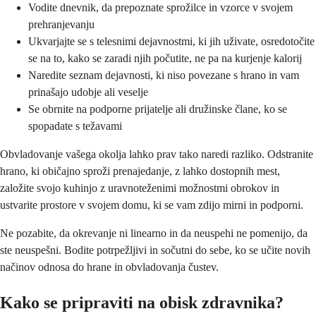
Vodite dnevnik, da prepoznate sprožilce in vzorce v svojem
prehranjevanju
Ukvarjajte se s telesnimi dejavnostmi, ki jih uživate, osredotočite
se na to, kako se zaradi njih počutite, ne pa na kurjenje kalorij
Naredite seznam dejavnosti, ki niso povezane s hrano in vam
prinašajo udobje ali veselje
Se obrnite na podporne prijatelje ali družinske člane, ko se
spopadate s težavami
Obvladovanje vašega okolja lahko prav tako naredi razliko. Odstranite
hrano, ki običajno sproži prenajedanje, z lahko dostopnih mest,
založite svojo kuhinjo z uravnoteženimi možnostmi obrokov in
ustvarite prostore v svojem domu, ki se vam zdijo mirni in podporni.
Ne pozabite, da okrevanje ni linearno in da neuspehi ne pomenijo, da
ste neuspešni. Bodite potrpežljivi in sočutni do sebe, ko se učite novih
načinov odnosa do hrane in obvladovanja čustev.
Kako se pripraviti na obisk zdravnika?