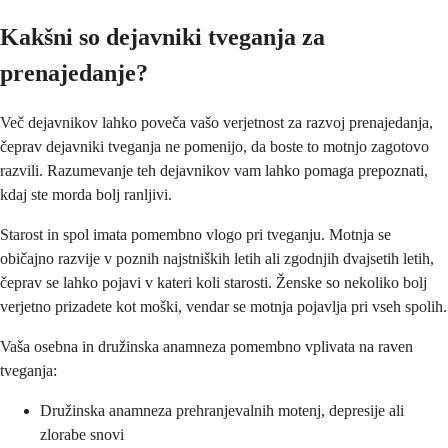
Kakšni so dejavniki tveganja za
prenajedanje?
Več dejavnikov lahko poveča vašo verjetnost za razvoj prenajedanja,
čeprav dejavniki tveganja ne pomenijo, da boste to motnjo zagotovo
razvili. Razumevanje teh dejavnikov vam lahko pomaga prepoznati,
kdaj ste morda bolj ranljivi.
Starost in spol imata pomembno vlogo pri tveganju. Motnja se
običajno razvije v poznih najstniških letih ali zgodnjih dvajsetih letih,
čeprav se lahko pojavi v kateri koli starosti. Ženske so nekoliko bolj
verjetno prizadete kot moški, vendar se motnja pojavlja pri vseh spolih.
Vaša osebna in družinska anamneza pomembno vplivata na raven
tveganja:
Družinska anamneza prehranjevalnih motenj, depresije ali
zlorabe snovi