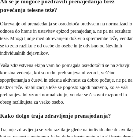
Ali se je mogoče pozdraviti prenajedanja brez
povečanja telesne teže?
Okrevanje od prenajedanja se osredotoča predvsem na normalizacijo
odnosa do hrane in ustavitev epizod prenajedanja, ne pa na rezultate
teže. Mnogi ljudje med okrevanjem doživijo spremembe teže, vendar
se to zelo razlikuje od osebe do osebe in je odvisno od številnih
individualnih dejavnikov.
Vaša zdravstvena ekipa vam bo pomagala osredotočiti se na zdravju
koristna vedenja, kot so redni prehranjevalni vzorci, veščine
spoprijemanja s čustvi in telesna aktivnost za dobro počutje, ne pa na
nadzor teže. Stabilizacija teže se pogosto zgodi naravno, ko se vaši
prehranjevalni vzorci normalizirajo, vendar se časovni razpored in
obseg razlikujeta za vsako osebo.
Kako dolgo traja zdravljenje prenajedanja?
Trajanje zdravljenja se zelo razlikuje glede na individualne dejavnike,
kot so resnost simptomov, kako dolgo imate motnjo in ali imate druga