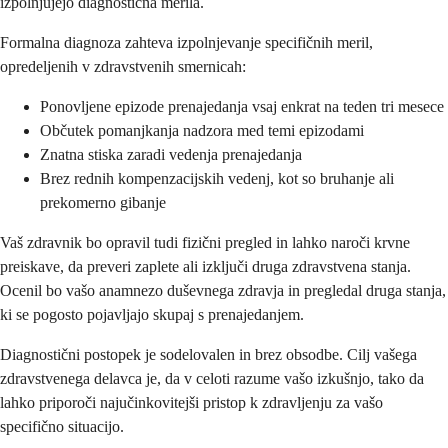
izpolnjujejo diagnostična merila.
Formalna diagnoza zahteva izpolnjevanje specifičnih meril,
opredeljenih v zdravstvenih smernicah:
Ponovljene epizode prenajedanja vsaj enkrat na teden tri mesece
Občutek pomanjkanja nadzora med temi epizodami
Znatna stiska zaradi vedenja prenajedanja
Brez rednih kompenzacijskih vedenj, kot so bruhanje ali
prekomerno gibanje
Vaš zdravnik bo opravil tudi fizični pregled in lahko naroči krvne
preiskave, da preveri zaplete ali izključi druga zdravstvena stanja.
Ocenil bo vašo anamnezo duševnega zdravja in pregledal druga stanja,
ki se pogosto pojavljajo skupaj s prenajedanjem.
Diagnostični postopek je sodelovalen in brez obsodbe. Cilj vašega
zdravstvenega delavca je, da v celoti razume vašo izkušnjo, tako da
lahko priporoči najučinkovitejši pristop k zdravljenju za vašo
specifično situacijo.