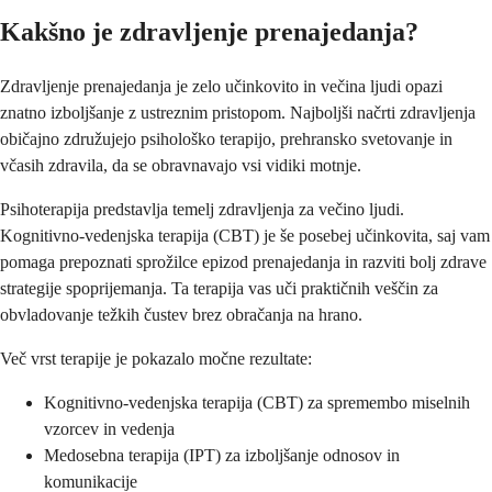
Kakšno je zdravljenje prenajedanja?
Zdravljenje prenajedanja je zelo učinkovito in večina ljudi opazi
znatno izboljšanje z ustreznim pristopom. Najboljši načrti zdravljenja
običajno združujejo psihološko terapijo, prehransko svetovanje in
včasih zdravila, da se obravnavajo vsi vidiki motnje.
Psihoterapija predstavlja temelj zdravljenja za večino ljudi.
Kognitivno-vedenjska terapija (CBT) je še posebej učinkovita, saj vam
pomaga prepoznati sprožilce epizod prenajedanja in razviti bolj zdrave
strategije spoprijemanja. Ta terapija vas uči praktičnih veščin za
obvladovanje težkih čustev brez obračanja na hrano.
Več vrst terapije je pokazalo močne rezultate:
Kognitivno-vedenjska terapija (CBT) za spremembo miselnih
vzorcev in vedenja
Medosebna terapija (IPT) za izboljšanje odnosov in
komunikacije