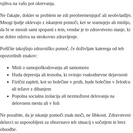
vpliva na vašo pot okrevanja.
Ne čakajte, dokler se problem ne zdi preobremenjujoč ali neobvladljiv.
Mnogi ljudje oklevajo z iskanjem pomoči, ker se sramujejo ali mislijo,
da bi se morali sami spopasti s tem, vendar je to zdravstveno stanje, ki
se dobro odziva na strokovno zdravljenje.
Poiščite takojšnjo zdravniško pomoč, če doživljate katerega od teh
opozorilnih znakov:
Misli o samopoškodovanju ali samomoru
Huda depresija ali tesnoba, ki ovirajo vsakodnevne dejavnosti
Fizični zapleti, kot so bolečine v prsih, hude bolečine v želodcu
ali težave z dihanjem
Popolna socialna izolacija ali nezmožnost delovanja na
delovnem mestu ali v šoli
Ne pozabite, da je iskanje pomoči znak moči, ne šibkosti. Zdravstveni
delavci so usposobljeni za obravnavo teh situacij s sočutjem in brez
obsodbe.