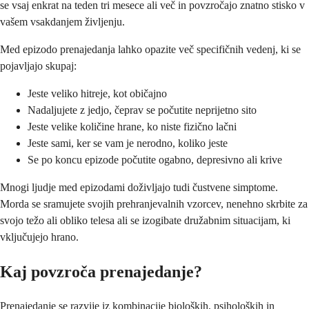
se vsaj enkrat na teden tri mesece ali več in povzročajo znatno stisko v
vašem vsakdanjem življenju.
Med epizodo prenajedanja lahko opazite več specifičnih vedenj, ki se
pojavljajo skupaj:
Jeste veliko hitreje, kot običajno
Nadaljujete z jedjo, čeprav se počutite neprijetno sito
Jeste velike količine hrane, ko niste fizično lačni
Jeste sami, ker se vam je nerodno, koliko jeste
Se po koncu epizode počutite ogabno, depresivno ali krive
Mnogi ljudje med epizodami doživljajo tudi čustvene simptome.
Morda se sramujete svojih prehranjevalnih vzorcev, nenehno skrbite za
svojo težo ali obliko telesa ali se izogibate družabnim situacijam, ki
vključujejo hrano.
Kaj povzroča prenajedanje?
Prenajedanje se razvije iz kombinacije bioloških, psiholoških in