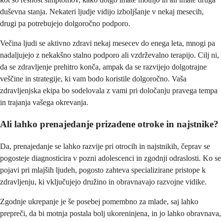
duševna stanja. Nekateri ljudje vidijo izboljšanje v nekaj mesecih,
drugi pa potrebujejo dolgoročno podporo.
Večina ljudi se aktivno zdravi nekaj mesecev do enega leta, mnogi pa
nadaljujejo z nekakšno stalno podporo ali vzdrževalno terapijo. Cilj ni,
da se zdravljenje prehitro konča, ampak da se razvijejo dolgotrajne
veščine in strategije, ki vam bodo koristile dolgoročno. Vaša
zdravljenjska ekipa bo sodelovala z vami pri določanju pravega tempa
in trajanja vašega okrevanja.
Ali lahko prenajedanje prizadene otroke in najstnike?
Da, prenajedanje se lahko razvije pri otrocih in najstnikih, čeprav se
pogosteje diagnosticira v pozni adolescenci in zgodnji odraslosti. Ko se
pojavi pri mlajših ljudeh, pogosto zahteva specializirane pristope k
zdravljenju, ki vključujejo družino in obravnavajo razvojne vidike.
Zgodnje ukrepanje je še posebej pomembno za mlade, saj lahko
prepreči, da bi motnja postala bolj ukoreninjena, in jo lahko obravnava,