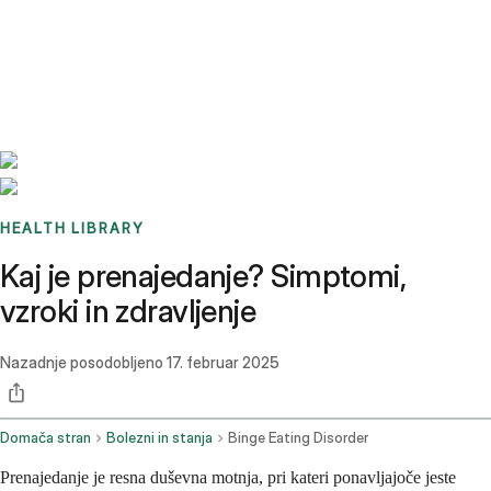
Benchmarks
Stories
FAQ
Sign up / Log in
HEALTH LIBRARY
Kaj je prenajedanje? Simptomi,
vzroki in zdravljenje
Nazadnje posodobljeno
17. februar 2025
Domača stran
Bolezni in stanja
Binge Eating Disorder
Prenajedanje je resna duševna motnja, pri kateri ponavljajoče jeste