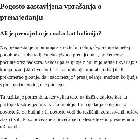
Pogosto zastavljena vprašanja o
prenajedanju
Ali je prenajedanje enako kot bulimija?
Ne, prenajedanje in bulimija sta različni motnji, čeprav imata nekaj
podobnosti. Obe vključujeta epizode prenajedanja, pri čemer se
počutite brez nadzora. Vendar pa se ljudje z bulimijo redno ukvarjajo s
kompenzacijskimi vedenji, kot so bruhanje, uporaba odvajal ali
prekomerno gibanje, da "nadomestijo" prenajedanje, medtem ko ljudje
s prenajedanjem tega ne počnejo.
Ta razlika je pomembna, ker vpliva tako na fizične zaplete kot na
pristope k zdravljenju za vsako motnjo. Prenajedanje je dejansko
pogostejše od bulimije in pogosto vodi do različnih zdravstvenih težav,
zlasti tistih, ki so povezane s povečanjem telesne teže in presnovnimi
težavami.