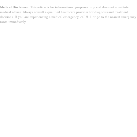
Medical Disclaimer:
This article is for informational purposes only and does not constitute
medical advice. Always consult a qualified healthcare provider for diagnosis and treatment
decisions. If you are experiencing a medical emergency, call 911 or go to the nearest emergency
room immediately.