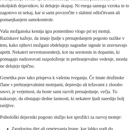
okoljskih dejavnikov, ki delujejo skupaj. Ni enega samega vzroka in to
zagotovo ni nekaj, kar si sami povzročite s slabimi odločitvami ali
pomanjkanjem samokontrole.
Vaša možganska kemija igra pomembno vlogo pri tej motnji.
Raziskave kažejo, da imajo ljudje s prenajedanjem pogosto razlike v
tem, kako njihovi možgani obdelujejo nagradne signale in uravnavajo
apetit. Nekateri nevrotransmiterji, kot sta serotonin in dopamin, ki
pomagajo nadzorovati razpoloženje in prehranjevalno vedenje, morda
ne delujejo tipično.
Genetika prav tako prispeva k vašemu tveganju. Če imate družinske
člane s prehranjevalnimi motnjami, depresijo ali težavami z zlorabo
snovi, je verjetnost, da boste sami razvili prenajedanje, večja. To
nakazuje, da obstajajo dedne lastnosti, ki nekatere ljudi naredijo bolj
ranljive.
Psihološki dejavniki pogosto služijo kot sprožilci za razvoj motnje:
Zgodovina diet ali omejevanja hrane, kar lahko vodi do