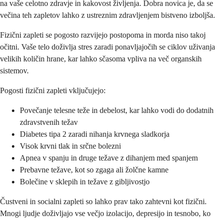
na vaše celotno zdravje in kakovost življenja. Dobra novica je, da se
večina teh zapletov lahko z ustreznim zdravljenjem bistveno izboljša.
Fizični zapleti se pogosto razvijejo postopoma in morda niso takoj
očitni. Vaše telo doživlja stres zaradi ponavljajočih se ciklov uživanja
velikih količin hrane, kar lahko sčasoma vpliva na več organskih
sistemov.
Pogosti fizični zapleti vključujejo:
Povečanje telesne teže in debelost, kar lahko vodi do dodatnih
zdravstvenih težav
Diabetes tipa 2 zaradi nihanja krvnega sladkorja
Visok krvni tlak in srčne bolezni
Apnea v spanju in druge težave z dihanjem med spanjem
Prebavne težave, kot so zgaga ali žolčne kamne
Bolečine v sklepih in težave z gibljivostjo
Čustveni in socialni zapleti so lahko prav tako zahtevni kot fizični.
Mnogi ljudje doživljajo vse večjo izolacijo, depresijo in tesnobo, ko