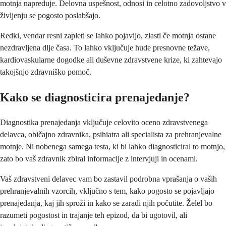
motnja napreduje. Delovna uspešnost, odnosi in celotno zadovoljstvo v
življenju se pogosto poslabšajo.
Redki, vendar resni zapleti se lahko pojavijo, zlasti če motnja ostane
nezdravljena dlje časa. To lahko vključuje hude presnovne težave,
kardiovaskularne dogodke ali duševne zdravstvene krize, ki zahtevajo
takojšnjo zdravniško pomoč.
Kako se diagnosticira prenajedanje?
Diagnostika prenajedanja vključuje celovito oceno zdravstvenega
delavca, običajno zdravnika, psihiatra ali specialista za prehranjevalne
motnje. Ni nobenega samega testa, ki bi lahko diagnosticiral to motnjo,
zato bo vaš zdravnik zbiral informacije z intervjuji in ocenami.
Vaš zdravstveni delavec vam bo zastavil podrobna vprašanja o vaših
prehranjevalnih vzorcih, vključno s tem, kako pogosto se pojavljajo
prenajedanja, kaj jih sproži in kako se zaradi njih počutite. Želel bo
razumeti pogostost in trajanje teh epizod, da bi ugotovil, ali