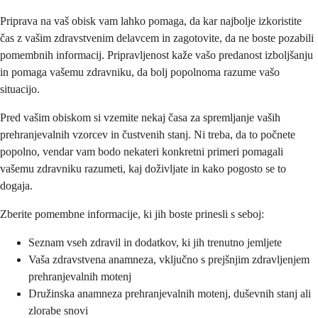
Priprava na vaš obisk vam lahko pomaga, da kar najbolje izkoristite
čas z vašim zdravstvenim delavcem in zagotovite, da ne boste pozabili
pomembnih informacij. Pripravljenost kaže vašo predanost izboljšanju
in pomaga vašemu zdravniku, da bolj popolnoma razume vašo
situacijo.
Pred vašim obiskom si vzemite nekaj časa za spremljanje vaših
prehranjevalnih vzorcev in čustvenih stanj. Ni treba, da to počnete
popolno, vendar vam bodo nekateri konkretni primeri pomagali
vašemu zdravniku razumeti, kaj doživljate in kako pogosto se to
dogaja.
Zberite pomembne informacije, ki jih boste prinesli s seboj:
Seznam vseh zdravil in dodatkov, ki jih trenutno jemljete
Vaša zdravstvena anamneza, vključno s prejšnjim zdravljenjem
prehranjevalnih motenj
Družinska anamneza prehranjevalnih motenj, duševnih stanj ali
zlorabe snovi