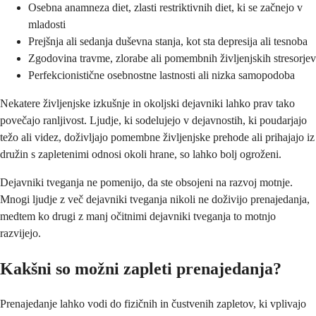
Osebna anamneza diet, zlasti restriktivnih diet, ki se začnejo v
mladosti
Prejšnja ali sedanja duševna stanja, kot sta depresija ali tesnoba
Zgodovina travme, zlorabe ali pomembnih življenjskih stresorjev
Perfekcionistične osebnostne lastnosti ali nizka samopodoba
Nekatere življenjske izkušnje in okoljski dejavniki lahko prav tako
povečajo ranljivost. Ljudje, ki sodelujejo v dejavnostih, ki poudarjajo
težo ali videz, doživljajo pomembne življenjske prehode ali prihajajo iz
družin s zapletenimi odnosi okoli hrane, so lahko bolj ogroženi.
Dejavniki tveganja ne pomenijo, da ste obsojeni na razvoj motnje.
Mnogi ljudje z več dejavniki tveganja nikoli ne doživijo prenajedanja,
medtem ko drugi z manj očitnimi dejavniki tveganja to motnjo
razvijejo.
Kakšni so možni zapleti prenajedanja?
Prenajedanje lahko vodi do fizičnih in čustvenih zapletov, ki vplivajo