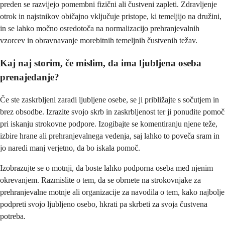
preden se razvijejo pomembni fizični ali čustveni zapleti. Zdravljenje
otrok in najstnikov običajno vključuje pristope, ki temeljijo na družini,
in se lahko močno osredotoča na normalizacijo prehranjevalnih
vzorcev in obravnavanje morebitnih temeljnih čustvenih težav.
Kaj naj storim, če mislim, da ima ljubljena oseba
prenajedanje?
Če ste zaskrbljeni zaradi ljubljene osebe, se ji približajte s sočutjem in
brez obsodbe. Izrazite svojo skrb in zaskrbljenost ter ji ponudite pomoč
pri iskanju strokovne podpore. Izogibajte se komentiranju njene teže,
izbire hrane ali prehranjevalnega vedenja, saj lahko to poveča sram in
jo naredi manj verjetno, da bo iskala pomoč.
Izobrazujte se o motnji, da boste lahko podporna oseba med njenim
okrevanjem. Razmislite o tem, da se obrnete na strokovnjake za
prehranjevalne motnje ali organizacije za navodila o tem, kako najbolje
podpreti svojo ljubljeno osebo, hkrati pa skrbeti za svoja čustvena
potreba.