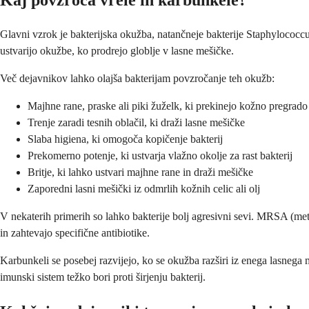
Glavni vzrok je bakterijska okužba, natančneje bakterije Staphylococcus
ustvarijo okužbe, ko prodrejo globlje v lasne mešičke.
Več dejavnikov lahko olajša bakterijam povzročanje teh okužb:
Majhne rane, praske ali piki žuželk, ki prekinejo kožno pregrado
Trenje zaradi tesnih oblačil, ki draži lasne mešičke
Slaba higiena, ki omogoča kopičenje bakterij
Prekomerno potenje, ki ustvarja vlažno okolje za rast bakterij
Britje, ki lahko ustvari majhne rane in draži mešičke
Zaporedni lasni mešički iz odmrlih kožnih celic ali olj
V nekaterih primerih so lahko bakterije bolj agresivni sevi. MRSA (met
in zahtevajo specifične antibiotike.
Karbunkeli se posebej razvijejo, ko se okužba razširi iz enega lasnega 
imunski sistem težko bori proti širjenju bakterij.