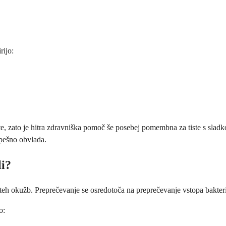
rijo:
e, zato je hitra zdravniška pomoč še posebej pomembna za tiste s slad
spešno obvlada.
li?
teh okužb. Preprečevanje se osredotoča na preprečevanje vstopa bakteri
o: