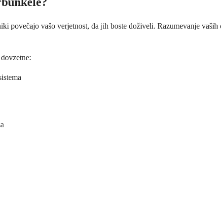
arbunkele?
niki povečajo vašo verjetnost, da jih boste doživeli. Razumevanje vaš
j dovzetne:
sistema
sa