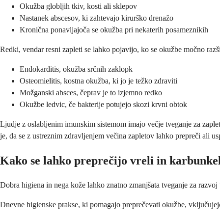
Okužba globljih tkiv, kosti ali sklepov
Nastanek abscesov, ki zahtevajo kirurško drenažo
Kronična ponavljajoča se okužba pri nekaterih posameznikih
Redki, vendar resni zapleti se lahko pojavijo, ko se okužbe močno razši
Endokarditis, okužba srčnih zaklopk
Osteomielitis, kostna okužba, ki jo je težko zdraviti
Možganski absces, čeprav je to izjemno redko
Okužbe ledvic, če bakterije potujejo skozi krvni obtok
Ljudje z oslabljenim imunskim sistemom imajo večje tveganje za zaplet
je, da se z ustreznim zdravljenjem večina zapletov lahko prepreči ali u
Kako se lahko preprečijo vreli in karbunke
Dobra higiena in nega kože lahko znatno zmanjšata tveganje za razvoj 
Dnevne higienske prakse, ki pomagajo preprečevati okužbe, vključujej