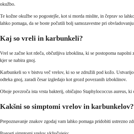
okužbo.
Te kožne okužbe so pogostejše, kot si morda mislite, in čeprav so lahk
lahko pomaga, da se boste počutili bolj samozavestne pri obvladovanju 
Kaj so vreli in karbunkeli?
Vrel se začne kot rdeča, občutljiva izboklina, ki se postopoma napolni z
kjer se nabira gnoj.
Karbunkeli so v bistvu več vrelov, ki so se združili pod kožo. Ustvarij
odteka gnoj, zaradi česar izgledajo kot grozd povezanih izboklinov.
Oboje povzroča ista vrsta bakterij, običajno Staphylococcus aureus, ki 
Kakšni so simptomi vrelov in karbunkelov?
Prepoznavanje znakov zgodaj vam lahko pomaga pridobiti ustrezno zdra
Pogosti simptomi vrelov vključujejo: