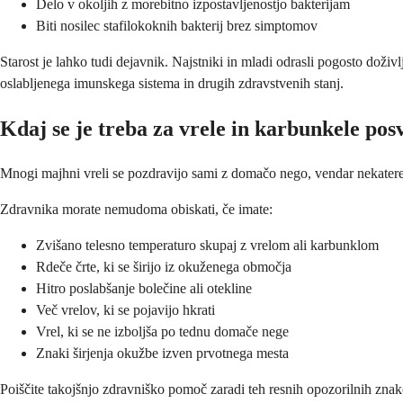
Delo v okoljih z morebitno izpostavljenostjo bakterijam
Biti nosilec stafilokoknih bakterij brez simptomov
Starost je lahko tudi dejavnik. Najstniki in mladi odrasli pogosto doži
oslabljenega imunskega sistema in drugih zdravstvenih stanj.
Kdaj se je treba za vrele in karbunkele po
Mnogi majhni vreli se pozdravijo sami z domačo nego, vendar nekatere 
Zdravnika morate nemudoma obiskati, če imate:
Zvišano telesno temperaturo skupaj z vrelom ali karbunklom
Rdeče črte, ki se širijo iz okuženega območja
Hitro poslabšanje bolečine ali otekline
Več vrelov, ki se pojavijo hkrati
Vrel, ki se ne izboljša po tednu domače nege
Znaki širjenja okužbe izven prvotnega mesta
Poiščite takojšnjo zdravniško pomoč zaradi teh resnih opozorilnih znak