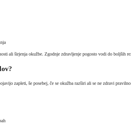
anja
osti ali širjenja okužbe. Zgodnje zdravljenje pogosto vodi do boljših rez
lov?
ojavijo zapleti, še posebej, če se okužba razširi ali se ne zdravi prav
žbah