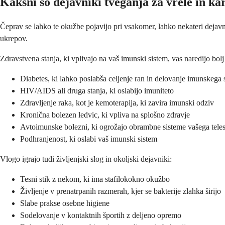
Kakšni so dejavniki tveganja za vrele in k
Čeprav se lahko te okužbe pojavijo pri vsakomer, lahko nekateri dejav
ukrepov.
Zdravstvena stanja, ki vplivajo na vaš imunski sistem, vas naredijo bol
Diabetes, ki lahko poslabša celjenje ran in delovanje imunskega 
HIV/AIDS ali druga stanja, ki oslabijo imuniteto
Zdravljenje raka, kot je kemoterapija, ki zavira imunski odziv
Kronična bolezen ledvic, ki vpliva na splošno zdravje
Avtoimunske bolezni, ki ogrožajo obrambne sisteme vašega tele
Podhranjenost, ki oslabi vaš imunski sistem
Vlogo igrajo tudi življenjski slog in okoljski dejavniki:
Tesni stik z nekom, ki ima stafilokokno okužbo
Življenje v prenatrpanih razmerah, kjer se bakterije zlahka širijo
Slabe prakse osebne higiene
Sodelovanje v kontaktnih športih z deljeno opremo