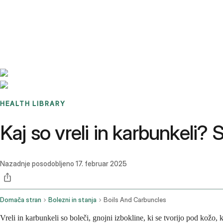
Benchmarks
Stories
FAQ
Sign up / Log in
HEALTH LIBRARY
Kaj so vreli in karbunkeli? 
Nazadnje posodobljeno
17. februar 2025
Domača stran
Bolezni in stanja
Boils And Carbuncles
Vreli in karbunkeli so boleči, gnojni izbokline, ki se tvorijo pod kožo, 