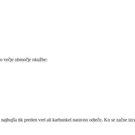
jo večje območje okužbe:
 najhujša tik preden vrel ali karbunkel naravno odteče. Ko se začne izce