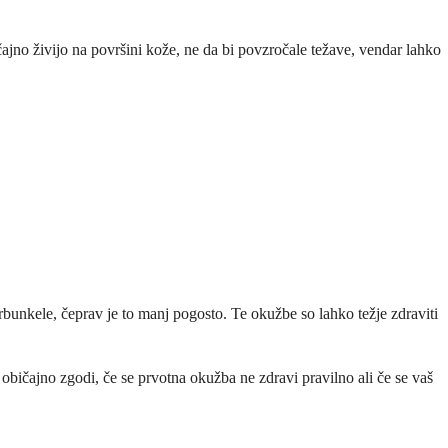
čajno živijo na površini kože, ne da bi povzročale težave, vendar lahko
rbunkele, čeprav je to manj pogosto. Te okužbe so lahko težje zdraviti
 običajno zgodi, če se prvotna okužba ne zdravi pravilno ali če se vaš