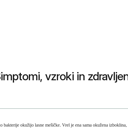
Simptomi, vzroki in zdravlje
ko bakterije okužijo lasne mešičke. Vrel je ena sama okužena izboklina, k