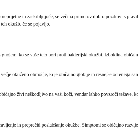
o neprijetne in zaskrbljujoče, se večina primerov dobro pozdravi s prav
teh okužb, če se pojavijo.
 gnojem, ko se vaše telo bori proti bakterijski okužbi. Izboklina običajn
o večje okuženo območje, ki je običajno globlje in resnejše od enega sa
običajno živi neškodljivo na vaši koži, vendar lahko povzroči težave, k
vljenje in preprečiti poslabšanje okužbe. Simptomi se običajno razvij