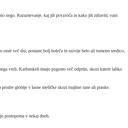
ilno nego. Razumevanje, kaj jih povzroča in kako jih zdraviti, vam
o raste več dni, postane bolj boleča in razvije belo ali rumeno sredico,
mega vreli. Karbunkeli imajo pogosto več odprtin, skozi katere lahko
o prodre globlje v lasne mešičke skozi majhne rane ali praske.
ejo postopoma v nekaj dneh.