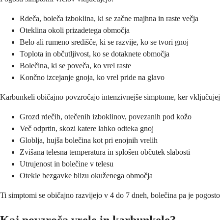
Rdeča, boleča izboklina, ki se začne majhna in raste večja
Oteklina okoli prizadetega območja
Belo ali rumeno središče, ki se razvije, ko se tvori gnoj
Toplota in občutljivost, ko se dotaknete območja
Bolečina, ki se poveča, ko vrel raste
Končno izcejanje gnoja, ko vrel pride na glavo
Karbunkeli običajno povzročajo intenzivnejše simptome, ker vključuje
Grozd rdečih, otečenih izboklinov, povezanih pod kožo
Več odprtin, skozi katere lahko odteka gnoj
Globlja, hujša bolečina kot pri enojnih vrelih
Zvišana telesna temperatura in splošen občutek slabosti
Utrujenost in bolečine v telesu
Otekle bezgavke blizu okuženega območja
Ti simptomi se običajno razvijejo v 4 do 7 dneh, bolečina pa je pogosto
Kaj povzroča vrele in karbunkele?