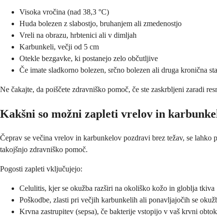
Visoka vročina (nad 38,3 °C)
Huda bolezen z slabostjo, bruhanjem ali zmedenostjo
Vreli na obrazu, hrbtenici ali v dimljah
Karbunkeli, večji od 5 cm
Otekle bezgavke, ki postanejo zelo občutljive
Če imate sladkorno bolezen, srčno bolezen ali druga kronična st
Ne čakajte, da poiščete zdravniško pomoč, če ste zaskrbljeni zaradi resn
Kakšni so možni zapleti vrelov in karbunke
Čeprav se večina vrelov in karbunkelov pozdravi brez težav, se lahko p
takojšnjo zdravniško pomoč.
Pogosti zapleti vključujejo:
Celulitis, kjer se okužba razširi na okoliško kožo in globlja tkiva
Poškodbe, zlasti pri večjih karbunkelih ali ponavljajočih se oku
Krvna zastrupitev (sepsa), če bakterije vstopijo v vaš krvni obtok