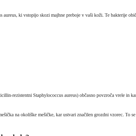
 aureus, ki vstopijo skozi majhne preboje v vaši koži. Te bakterije obi
icillin-rezistentni Staphylococcus aureus) občasno povzroča vrele in ka
mešička na okoliške mešičke, kar ustvari značilen grozdni vzorec. To se