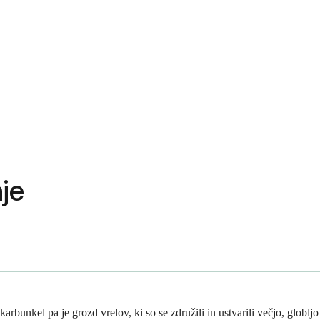
nje
arbunkel pa je grozd vrelov, ki so se združili in ustvarili večjo, globljo