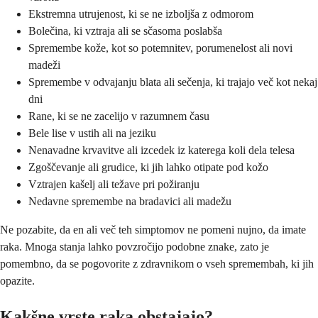
Ekstremna utrujenost, ki se ne izboljša z odmorom
Bolečina, ki vztraja ali se sčasoma poslabša
Spremembe kože, kot so potemnitev, porumenelost ali novi
madeži
Spremembe v odvajanju blata ali sečenja, ki trajajo več kot nekaj
dni
Rane, ki se ne zacelijo v razumnem času
Bele lise v ustih ali na jeziku
Nenavadne krvavitve ali izcedek iz katerega koli dela telesa
Zgoščevanje ali grudice, ki jih lahko otipate pod kožo
Vztrajen kašelj ali težave pri požiranju
Nedavne spremembe na bradavici ali madežu
Ne pozabite, da en ali več teh simptomov ne pomeni nujno, da imate
raka. Mnoga stanja lahko povzročijo podobne znake, zato je
pomembno, da se pogovorite z zdravnikom o vseh spremembah, ki jih
opazite.
Kakšne vrste raka obstajajo?