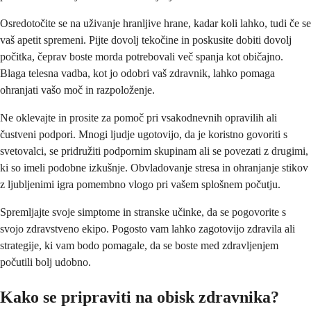
Osredotočite se na uživanje hranljive hrane, kadar koli lahko, tudi če se
vaš apetit spremeni. Pijte dovolj tekočine in poskusite dobiti dovolj
počitka, čeprav boste morda potrebovali več spanja kot običajno.
Blaga telesna vadba, kot jo odobri vaš zdravnik, lahko pomaga
ohranjati vašo moč in razpoloženje.
Ne oklevajte in prosite za pomoč pri vsakodnevnih opravilih ali
čustveni podpori. Mnogi ljudje ugotovijo, da je koristno govoriti s
svetovalci, se pridružiti podpornim skupinam ali se povezati z drugimi,
ki so imeli podobne izkušnje. Obvladovanje stresa in ohranjanje stikov
z ljubljenimi igra pomembno vlogo pri vašem splošnem počutju.
Spremljajte svoje simptome in stranske učinke, da se pogovorite s
svojo zdravstveno ekipo. Pogosto vam lahko zagotovijo zdravila ali
strategije, ki vam bodo pomagale, da se boste med zdravljenjem
počutili bolj udobno.
Kako se pripraviti na obisk zdravnika?