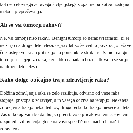
kot del celovitega zdravega življenjskega sloga, ne pa kot samostojna
metoda preprečevanja.
Ali so vsi tumorji rakavi?
Ne, vsi tumorji niso rakavi. Benigni tumorji so nerakavi izrastki, ki se
ne širijo na druge dele telesa, čeprav lahko še vedno povzročijo težave,
če zrastejo veliki ali pritiskajo na pomembne strukture. Samo maligni
tumorji se štejejo za raka, ker lahko napadajo bližnja tkiva in se širijo
na druge dele telesa.
Kako dolgo običajno traja zdravljenje raka?
Dolžina zdravljenja raka se zelo razlikuje, odvisno od vrste raka,
stopnje, pristopa k zdravljenju in vašega odziva na terapijo. Nekatera
zdravljenja trajajo nekaj tednov, druga pa lahko trajajo mesece ali leta.
Vaš onkolog vam bo dal boljšo predstavo o pričakovanem časovnem
razporedu zdravljenja glede na vašo specifično situacijo in načrt
zdravljenja.