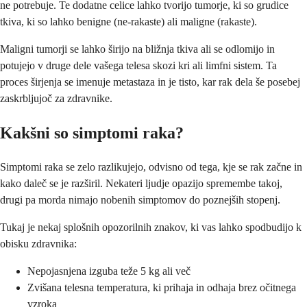
ne potrebuje. Te dodatne celice lahko tvorijo tumorje, ki so grudice
tkiva, ki so lahko benigne (ne-rakaste) ali maligne (rakaste).
Maligni tumorji se lahko širijo na bližnja tkiva ali se odlomijo in
potujejo v druge dele vašega telesa skozi kri ali limfni sistem. Ta
proces širjenja se imenuje metastaza in je tisto, kar rak dela še posebej
zaskrbljujoč za zdravnike.
Kakšni so simptomi raka?
Simptomi raka se zelo razlikujejo, odvisno od tega, kje se rak začne in
kako daleč se je razširil. Nekateri ljudje opazijo spremembe takoj,
drugi pa morda nimajo nobenih simptomov do poznejših stopenj.
Tukaj je nekaj splošnih opozorilnih znakov, ki vas lahko spodbudijo k
obisku zdravnika:
Nepojasnjena izguba teže 5 kg ali več
Zvišana telesna temperatura, ki prihaja in odhaja brez očitnega
vzroka