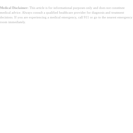
Medical Disclaimer:
This article is for informational purposes only and does not constitute
medical advice. Always consult a qualified healthcare provider for diagnosis and treatment
decisions. If you are experiencing a medical emergency, call 911 or go to the nearest emergency
room immediately.