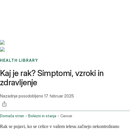
Benchmarks
Stories
FAQ
Sign up / Log in
HEALTH LIBRARY
Kaj je rak? Simptomi, vzroki in
zdravljenje
Nazadnje posodobljeno
17. februar 2025
Domača stran
Bolezni in stanja
Cancer
Rak se pojavi, ko se celice v vašem telesu začnejo nekontrolirano