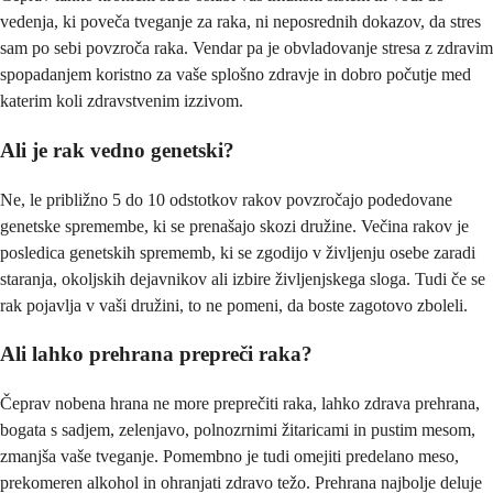
vedenja, ki poveča tveganje za raka, ni neposrednih dokazov, da stres
sam po sebi povzroča raka. Vendar pa je obvladovanje stresa z zdravim
spopadanjem koristno za vaše splošno zdravje in dobro počutje med
katerim koli zdravstvenim izzivom.
Ali je rak vedno genetski?
Ne, le približno 5 do 10 odstotkov rakov povzročajo podedovane
genetske spremembe, ki se prenašajo skozi družine. Večina rakov je
posledica genetskih sprememb, ki se zgodijo v življenju osebe zaradi
staranja, okoljskih dejavnikov ali izbire življenjskega sloga. Tudi če se
rak pojavlja v vaši družini, to ne pomeni, da boste zagotovo zboleli.
Ali lahko prehrana prepreči raka?
Čeprav nobena hrana ne more preprečiti raka, lahko zdrava prehrana,
bogata s sadjem, zelenjavo, polnozrnimi žitaricami in pustim mesom,
zmanjša vaše tveganje. Pomembno je tudi omejiti predelano meso,
prekomeren alkohol in ohranjati zdravo težo. Prehrana najbolje deluje