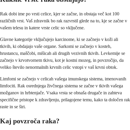
Rak dobi ime po vrsti celice, kjer se začne, in obstaja več kot 100
različnih vrst. Vaš zdravnik bo rak razvrstil glede na to, kje se začne v
vašem telesu in katere vrste celic so vključene.
Glavne kategorije vključujejo karcinome, ki se začnejo v koži ali
tkivih, ki obdajajo vaše organe. Sarkomi se začnejo v kosteh,
hrustancu, maščobi, mišicah ali drugih vezivnih tkivih. Levkemije se
začnejo v krvotvornem tkivu, kot je kostni mozeg, in povzročijo, da
veliko število nenormalnih krvnih celic vstopi v vaš krvni obtok.
Limfomi se začnejo v celicah vašega imunskega sistema, imenovanih
limfociti. Rak osrednjega živčnega sistema se začne v tkivih vašega
možganov in hrbtenjače. Vsaka vrsta se obnaša drugače in zahteva
specifične pristope k zdravljenju, prilagojene temu, kako ta določen rak
raste in se širi.
Kaj povzroča raka?