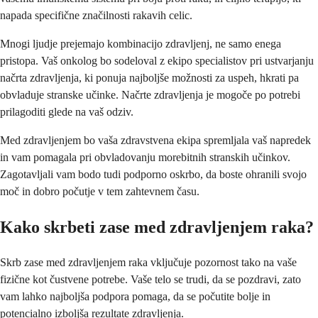
napada specifične značilnosti rakavih celic.
Mnogi ljudje prejemajo kombinacijo zdravljenj, ne samo enega
pristopa. Vaš onkolog bo sodeloval z ekipo specialistov pri ustvarjanju
načrta zdravljenja, ki ponuja najboljše možnosti za uspeh, hkrati pa
obvladuje stranske učinke. Načrte zdravljenja je mogoče po potrebi
prilagoditi glede na vaš odziv.
Med zdravljenjem bo vaša zdravstvena ekipa spremljala vaš napredek
in vam pomagala pri obvladovanju morebitnih stranskih učinkov.
Zagotavljali vam bodo tudi podporno oskrbo, da boste ohranili svojo
moč in dobro počutje v tem zahtevnem času.
Kako skrbeti zase med zdravljenjem raka?
Skrb zase med zdravljenjem raka vključuje pozornost tako na vaše
fizične kot čustvene potrebe. Vaše telo se trudi, da se pozdravi, zato
vam lahko najboljša podpora pomaga, da se počutite bolje in
potencialno izboljša rezultate zdravljenja.