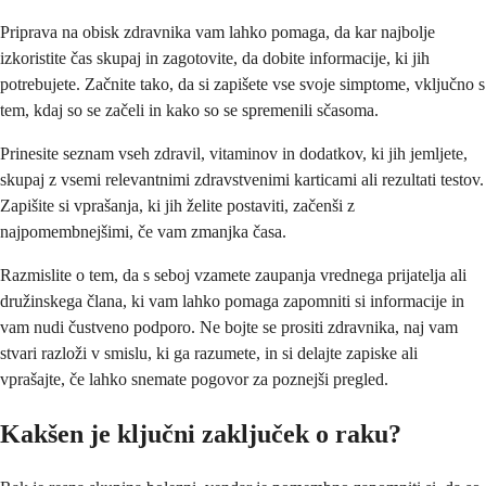
Priprava na obisk zdravnika vam lahko pomaga, da kar najbolje
izkoristite čas skupaj in zagotovite, da dobite informacije, ki jih
potrebujete. Začnite tako, da si zapišete vse svoje simptome, vključno s
tem, kdaj so se začeli in kako so se spremenili sčasoma.
Prinesite seznam vseh zdravil, vitaminov in dodatkov, ki jih jemljete,
skupaj z vsemi relevantnimi zdravstvenimi karticami ali rezultati testov.
Zapišite si vprašanja, ki jih želite postaviti, začenši z
najpomembnejšimi, če vam zmanjka časa.
Razmislite o tem, da s seboj vzamete zaupanja vrednega prijatelja ali
družinskega člana, ki vam lahko pomaga zapomniti si informacije in
vam nudi čustveno podporo. Ne bojte se prositi zdravnika, naj vam
stvari razloži v smislu, ki ga razumete, in si delajte zapiske ali
vprašajte, če lahko snemate pogovor za poznejši pregled.
Kakšen je ključni zaključek o raku?