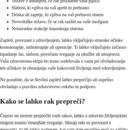
Težave z dihanjem, če rak prizadene vaša pljuča
Slabost, ki vpliva na vaš apetit in prehrano
Driska ali zaprtje, ki vpliva na vaš prebavni sistem
Nevrološke težave, če se rak razširi na vaše možgane
Nenavadne reakcije imunskega sistema
Zapleti, povezani z zdravljenjem, lahko vključujejo stranske učinke
kemoterapije, radioterapije ali operacije. Ti lahko vključujejo začasno
izpadanje las, slabost, povečano tveganje za okužbe ali utrujenost.
Vaša zdravstvena ekipa bo tesno sodelovala z vami pri obvladovanju
teh učinkov in ohranjanju vaše kakovosti življenja med zdravljenjem.
Ne pozabite, da se številni zapleti lahko preprečijo ali uspešno
obvladajo s pravilno zdravstveno oskrbo in podporo.
Kako se lahko rak prepreči?
Čeprav ne morete preprečiti vseh rakov, lahko z zdravim življenjskim
slogom znatno zmanjšate tveganje. Mnogi raki so povezani z
dejavniki, ki jih lahko nadzirate, kar vam daje resnično moč za zaščito