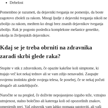
Debelost
Pomembno je razumeti, da dejavniki tveganja ne pomenijo, da boste
zagotovo zboleli za rakom. Mnogi ljudje z dejavniki tveganja nikoli ne
zbolijo za rakom, medtem ko drugi brez znanih dejavnikov tveganja
zbolijo. Rak je pogosto posledica kompleksne mešanice genetike,
okolja in življenjskih dejavnikov.
Kdaj se je treba obrniti na zdravnika
zaradi skrbi glede raka?
Stopite v stik z zdravnikom, če opazite kakršne koli simptome, ki
trajajo več kot nekaj tednov ali se vam zdijo nenavadni. Zaupajte
svojemu instinktu glede svojega telesa, še posebej, če se nekaj počuti
drugače ali zaskrbljujoče.
Naročite se na pregled, če doživite nepojasnjeno izgubo teže, vztrajno
utrujenost, stalno bolečino ali katerega koli od opozorilnih znakov,
omenjenih prej. Vaš zdravnik vam lahko pomaga ugotoviti, ali vaši