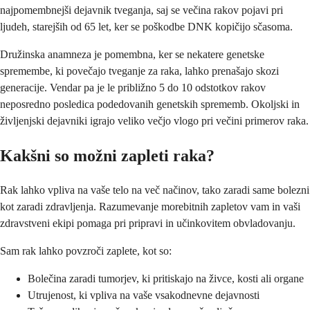
najpomembnejši dejavnik tveganja, saj se večina rakov pojavi pri
ljudeh, starejših od 65 let, ker se poškodbe DNK kopičijo sčasoma.
Družinska anamneza je pomembna, ker se nekatere genetske
spremembe, ki povečajo tveganje za raka, lahko prenašajo skozi
generacije. Vendar pa je le približno 5 do 10 odstotkov rakov
neposredno posledica podedovanih genetskih sprememb. Okoljski in
življenjski dejavniki igrajo veliko večjo vlogo pri večini primerov raka.
Kakšni so možni zapleti raka?
Rak lahko vpliva na vaše telo na več načinov, tako zaradi same bolezni
kot zaradi zdravljenja. Razumevanje morebitnih zapletov vam in vaši
zdravstveni ekipi pomaga pri pripravi in učinkovitem obvladovanju.
Sam rak lahko povzroči zaplete, kot so:
Bolečina zaradi tumorjev, ki pritiskajo na živce, kosti ali organe
Utrujenost, ki vpliva na vaše vsakodnevne dejavnosti