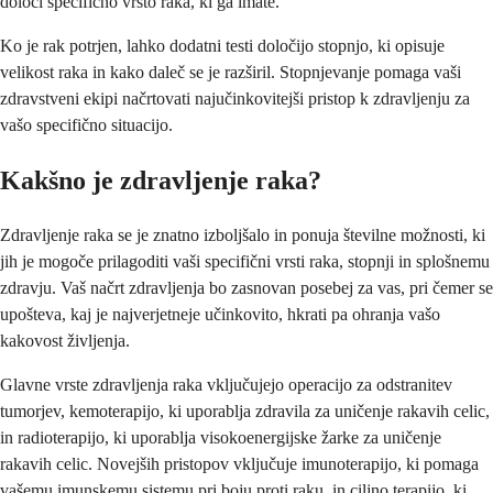
določi specifično vrsto raka, ki ga imate.
Ko je rak potrjen, lahko dodatni testi določijo stopnjo, ki opisuje
velikost raka in kako daleč se je razširil. Stopnjevanje pomaga vaši
zdravstveni ekipi načrtovati najučinkovitejši pristop k zdravljenju za
vašo specifično situacijo.
Kakšno je zdravljenje raka?
Zdravljenje raka se je znatno izboljšalo in ponuja številne možnosti, ki
jih je mogoče prilagoditi vaši specifični vrsti raka, stopnji in splošnemu
zdravju. Vaš načrt zdravljenja bo zasnovan posebej za vas, pri čemer se
upošteva, kaj je najverjetneje učinkovito, hkrati pa ohranja vašo
kakovost življenja.
Glavne vrste zdravljenja raka vključujejo operacijo za odstranitev
tumorjev, kemoterapijo, ki uporablja zdravila za uničenje rakavih celic,
in radioterapijo, ki uporablja visokoenergijske žarke za uničenje
rakavih celic. Novejših pristopov vključuje imunoterapijo, ki pomaga
vašemu imunskemu sistemu pri boju proti raku, in ciljno terapijo, ki