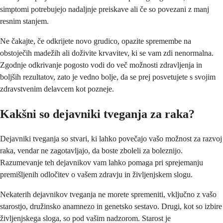
simptomi potrebujejo nadaljnje preiskave ali če so povezani z manj
resnim stanjem.
Ne čakajte, če odkrijete novo grudico, opazite spremembe na
obstoječih madežih ali doživite krvavitev, ki se vam zdi nenormalna.
Zgodnje odkrivanje pogosto vodi do več možnosti zdravljenja in
boljših rezultatov, zato je vedno bolje, da se prej posvetujete s svojim
zdravstvenim delavcem kot pozneje.
Kakšni so dejavniki tveganja za raka?
Dejavniki tveganja so stvari, ki lahko povečajo vašo možnost za razvoj
raka, vendar ne zagotavljajo, da boste zboleli za boleznijo.
Razumevanje teh dejavnikov vam lahko pomaga pri sprejemanju
premišljenih odločitev o vašem zdravju in življenjskem slogu.
Nekaterih dejavnikov tveganja ne morete spremeniti, vključno z vašo
starostjo, družinsko anamnezo in genetsko sestavo. Drugi, kot so izbire
življenjskega sloga, so pod vašim nadzorom. Starost je