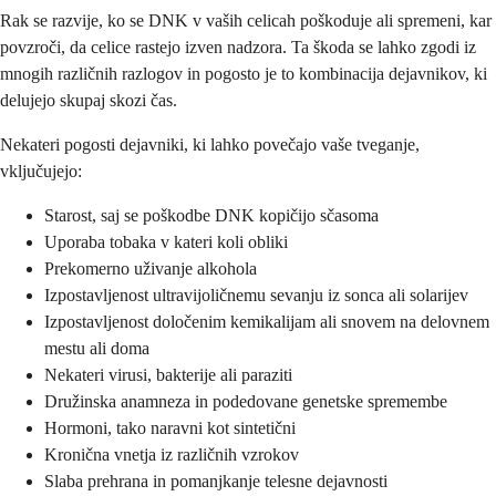
Rak se razvije, ko se DNK v vaših celicah poškoduje ali spremeni, kar
povzroči, da celice rastejo izven nadzora. Ta škoda se lahko zgodi iz
mnogih različnih razlogov in pogosto je to kombinacija dejavnikov, ki
delujejo skupaj skozi čas.
Nekateri pogosti dejavniki, ki lahko povečajo vaše tveganje,
vključujejo:
Starost, saj se poškodbe DNK kopičijo sčasoma
Uporaba tobaka v kateri koli obliki
Prekomerno uživanje alkohola
Izpostavljenost ultravijoličnemu sevanju iz sonca ali solarijev
Izpostavljenost določenim kemikalijam ali snovem na delovnem
mestu ali doma
Nekateri virusi, bakterije ali paraziti
Družinska anamneza in podedovane genetske spremembe
Hormoni, tako naravni kot sintetični
Kronična vnetja iz različnih vzrokov
Slaba prehrana in pomanjkanje telesne dejavnosti