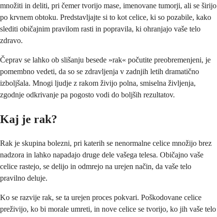
množiti in deliti, pri čemer tvorijo mase, imenovane tumorji, ali se širijo
po krvnem obtoku. Predstavljajte si to kot celice, ki so pozabile, kako
slediti običajnim pravilom rasti in popravila, ki ohranjajo vaše telo
zdravo.
Čeprav se lahko ob slišanju besede »rak« počutite preobremenjeni, je
pomembno vedeti, da so se zdravljenja v zadnjih letih dramatično
izboljšala. Mnogi ljudje z rakom živijo polna, smiselna življenja,
zgodnje odkrivanje pa pogosto vodi do boljših rezultatov.
Kaj je rak?
Rak je skupina bolezni, pri katerih se nenormalne celice množijo brez
nadzora in lahko napadajo druge dele vašega telesa. Običajno vaše
celice rastejo, se delijo in odmrejo na urejen način, da vaše telo
pravilno deluje.
Ko se razvije rak, se ta urejen proces pokvari. Poškodovane celice
preživijo, ko bi morale umreti, in nove celice se tvorijo, ko jih vaše telo