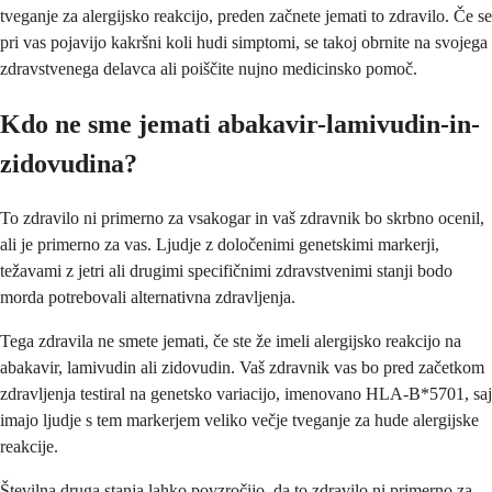
tveganje za alergijsko reakcijo, preden začnete jemati to zdravilo. Če se
pri vas pojavijo kakršni koli hudi simptomi, se takoj obrnite na svojega
zdravstvenega delavca ali poiščite nujno medicinsko pomoč.
Kdo ne sme jemati abakavir-lamivudin-in-
zidovudina?
To zdravilo ni primerno za vsakogar in vaš zdravnik bo skrbno ocenil,
ali je primerno za vas. Ljudje z določenimi genetskimi markerji,
težavami z jetri ali drugimi specifičnimi zdravstvenimi stanji bodo
morda potrebovali alternativna zdravljenja.
Tega zdravila ne smete jemati, če ste že imeli alergijsko reakcijo na
abakavir, lamivudin ali zidovudin. Vaš zdravnik vas bo pred začetkom
zdravljenja testiral na genetsko variacijo, imenovano HLA-B*5701, saj
imajo ljudje s tem markerjem veliko večje tveganje za hude alergijske
reakcije.
Številna druga stanja lahko povzročijo, da to zdravilo ni primerno za