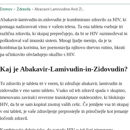
Domov
Zdravila
Abacavir Lamivudine And Zidovudine Oral Route
Abakavir-lamivudin-in-zidovudin je kombinirano zdravilo za HIV, ki
pomaga nadzorovati virus v vašem telesu. Ta ena tableta vsebuje tri
različna zdravila, ki skupaj preprečujejo, da bi se HIV razmnoževal in
poškodoval vaš imunski sistem. Mnogi ljudje menijo, da je ta
kombinacija koristna, ker poenostavlja njihovo dnevno rutino, hkrati
pa učinkovito obvladujejo okužbo s HIV.
Kaj je Abakavir-Lamivudin-in-Zidovudin?
To zdravilo je tableta tri v enem, ki združuje abakavir, lamivudin in
zidovudin v eno samo tableto. Vsako od teh zdravil spada v skupino,
imenovano zaviralci reverzne transkriptaze nukleozidov, ki blokirajo
HIV, da bi se sam kopiral znotraj vaših celic. Če jemljete vsa tri skupaj
v eni tableti, je vaše zdravljenje preprostejše in priročnejše kot jemanje
ločenih zdravil.
Kombinacija deluje tako, da napada HIV v isti fazi njegovega