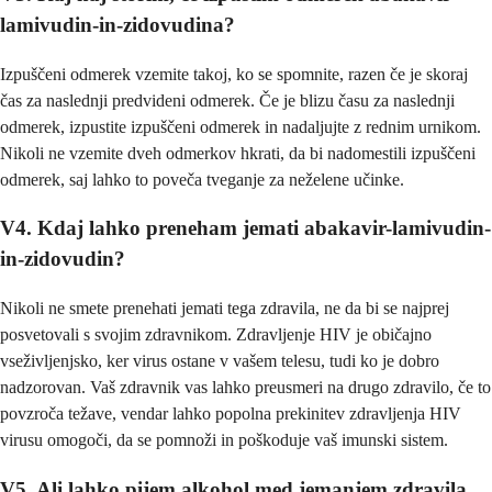
lamivudin-in-zidovudina?
Izpuščeni odmerek vzemite takoj, ko se spomnite, razen če je skoraj
čas za naslednji predvideni odmerek. Če je blizu času za naslednji
odmerek, izpustite izpuščeni odmerek in nadaljujte z rednim urnikom.
Nikoli ne vzemite dveh odmerkov hkrati, da bi nadomestili izpuščeni
odmerek, saj lahko to poveča tveganje za neželene učinke.
V4. Kdaj lahko preneham jemati abakavir-lamivudin-
in-zidovudin?
Nikoli ne smete prenehati jemati tega zdravila, ne da bi se najprej
posvetovali s svojim zdravnikom. Zdravljenje HIV je običajno
vseživljenjsko, ker virus ostane v vašem telesu, tudi ko je dobro
nadzorovan. Vaš zdravnik vas lahko preusmeri na drugo zdravilo, če to
povzroča težave, vendar lahko popolna prekinitev zdravljenja HIV
virusu omogoči, da se pomnoži in poškoduje vaš imunski sistem.
V5. Ali lahko pijem alkohol med jemanjem zdravila