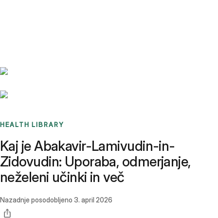
Benchmarks
Stories
FAQ
Sign up / Log in
HEALTH LIBRARY
Kaj je Abakavir-Lamivudin-in-
Zidovudin: Uporaba, odmerjanje,
neželeni učinki in več
Nazadnje posodobljeno
3. april 2026