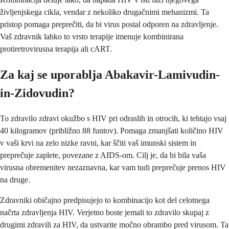
življenjskega cikla, vendar z nekoliko drugačnimi mehanizmi. Ta
pristop pomaga preprečiti, da bi virus postal odporen na zdravljenje.
Vaš zdravnik lahko to vrsto terapije imenuje kombinirana
protiretrovirusna terapija ali cART.
Za kaj se uporablja Abakavir-Lamivudin-
in-Zidovudin?
To zdravilo zdravi okužbo s HIV pri odraslih in otrocih, ki tehtajo vsaj
40 kilogramov (približno 88 funtov). Pomaga zmanjšati količino HIV
v vaši krvi na zelo nizke ravni, kar ščiti vaš imunski sistem in
preprečuje zaplete, povezane z AIDS-om. Cilj je, da bi bila vaša
virusna obremenitev nezaznavna, kar vam tudi preprečuje prenos HIV
na druge.
Zdravniki običajno predpisujejo to kombinacijo kot del celotnega
načrta zdravljenja HIV. Verjetno boste jemali to zdravilo skupaj z
drugimi zdravili za HIV, da ustvarite močno obrambo pred virusom. Ta