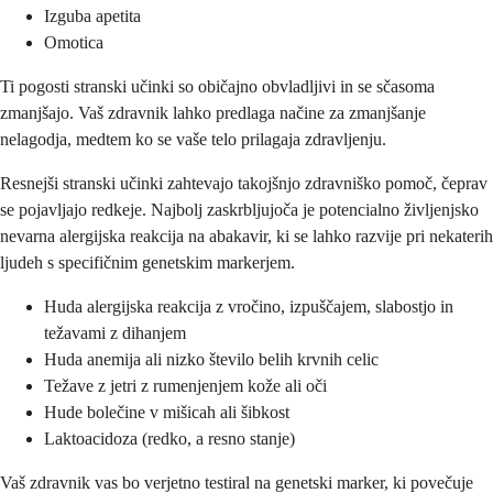
Izguba apetita
Omotica
Ti pogosti stranski učinki so običajno obvladljivi in se sčasoma
zmanjšajo. Vaš zdravnik lahko predlaga načine za zmanjšanje
nelagodja, medtem ko se vaše telo prilagaja zdravljenju.
Resnejši stranski učinki zahtevajo takojšnjo zdravniško pomoč, čeprav
se pojavljajo redkeje. Najbolj zaskrbljujoča je potencialno življenjsko
nevarna alergijska reakcija na abakavir, ki se lahko razvije pri nekaterih
ljudeh s specifičnim genetskim markerjem.
Huda alergijska reakcija z vročino, izpuščajem, slabostjo in
težavami z dihanjem
Huda anemija ali nizko število belih krvnih celic
Težave z jetri z rumenjenjem kože ali oči
Hude bolečine v mišicah ali šibkost
Laktoacidoza (redko, a resno stanje)
Vaš zdravnik vas bo verjetno testiral na genetski marker, ki povečuje