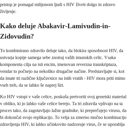
pristop je pomagal milijonom ljudi s HIV živeti dolgo in zdravo
življenje.
Kako deluje Abakavir-Lamivudin-in-
Zidovudin?
To kombinirano zdravilo deluje tako, da blokira sposobnost HIV, da
ustvarja kopije samega sebe znotraj vaših imunskih celic. Vsaka
komponenta cilja na isti encim, imenovan reverzna transkriptaza,
vendar to počnejo na nekoliko drugačne načine. Predstavljajte si, kot
da imate tri različne ključavnice na istih vratih - HIV mora priti mimo
vseh treh, da se lahko še naprej širi.
Ko HIV vstopi v vaše celice, poskuša pretvoriti svoj genetski material
v obliko, ki jo lahko vaše celice berejo. Ta tri zdravila vplivajo na ta
proces tako, da zagotavljajo lažne gradnike, ki preprečujejo virusu, da
bi dokončal svojo replikacijo. To velja za zmerno močno kombinacijo
zdravljenja HIV, ki lahko učinkovito nadzoruje virus, če se uporablja