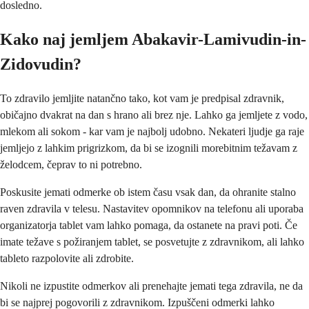
dosledno.
Kako naj jemljem Abakavir-Lamivudin-in-
Zidovudin?
To zdravilo jemljite natančno tako, kot vam je predpisal zdravnik,
običajno dvakrat na dan s hrano ali brez nje. Lahko ga jemljete z vodo,
mlekom ali sokom - kar vam je najbolj udobno. Nekateri ljudje ga raje
jemljejo z lahkim prigrizkom, da bi se izognili morebitnim težavam z
želodcem, čeprav to ni potrebno.
Poskusite jemati odmerke ob istem času vsak dan, da ohranite stalno
raven zdravila v telesu. Nastavitev opomnikov na telefonu ali uporaba
organizatorja tablet vam lahko pomaga, da ostanete na pravi poti. Če
imate težave s požiranjem tablet, se posvetujte z zdravnikom, ali lahko
tableto razpolovite ali zdrobite.
Nikoli ne izpustite odmerkov ali prenehajte jemati tega zdravila, ne da
bi se najprej pogovorili z zdravnikom. Izpuščeni odmerki lahko