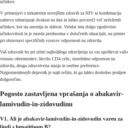
učinkov.
V primerjavi z nekaterimi novejšimi zdravili za HIV ta kombinacija
zahteva odmerjanje dvakrat na dan in lahko povzroči več neželenih
učinkov, kot sta anemija in slabost. Vendar ima dolgo zgodovino
učinkovitosti in je morda prednostna v določenih situacijah, na primer
pri obravnavi specifičnih vzorcev odpornosti na zdravila.
Vaš zdravnik bo pri izbiri najboljšega zdravljenja za vas upošteval vašo
virusno obremenitev, število CD4 celic, morebitno odpornost na
zdravila, druga zdravstvena stanja in osebne preference.
Najpomembnejši dejavnik je najti režim, ki ga lahko dosledno jemljete
dolgoročno.
Pogosto zastavljena vprašanja o abakavir-
lamivudin-in-zidovudinu
V1. Ali je abakavir-lamivudin-in-zidovudin varen za
ljudi s hepatitisom B?