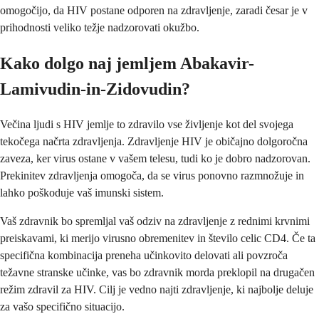
omogočijo, da HIV postane odporen na zdravljenje, zaradi česar je v
prihodnosti veliko težje nadzorovati okužbo.
Kako dolgo naj jemljem Abakavir-
Lamivudin-in-Zidovudin?
Večina ljudi s HIV jemlje to zdravilo vse življenje kot del svojega
tekočega načrta zdravljenja. Zdravljenje HIV je običajno dolgoročna
zaveza, ker virus ostane v vašem telesu, tudi ko je dobro nadzorovan.
Prekinitev zdravljenja omogoča, da se virus ponovno razmnožuje in
lahko poškoduje vaš imunski sistem.
Vaš zdravnik bo spremljal vaš odziv na zdravljenje z rednimi krvnimi
preiskavami, ki merijo virusno obremenitev in število celic CD4. Če ta
specifična kombinacija preneha učinkovito delovati ali povzroča
težavne stranske učinke, vas bo zdravnik morda preklopil na drugačen
režim zdravil za HIV. Cilj je vedno najti zdravljenje, ki najbolje deluje
za vašo specifično situacijo.