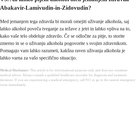
Abakavir-Lamivudin-in-Zidovudin?
Med jemanjem tega zdravila bi morali omejiti uživanje alkohola, saj
lahko alkohol poveča tveganje za težave z jetri in lahko vpliva na to,
kako vaše telo obdeluje zdravilo. Če se odločite za pitje, to storite
zmerno in se o uživanju alkohola pogovorite s svojim zdravnikom.
Pomagajo vam lahko razumeti, kakšna raven uživanja alkohola je
lahko varna za vašo specifično situacijo.
Medical Disclaimer:
This article is for informational purposes only and does not constitute
medical advice. Always consult a qualified healthcare provider for diagnosis and treatment
decisions. If you are experiencing a medical emergency, call 911 or go to the nearest emergency
room immediately.