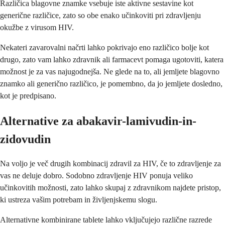
Različica blagovne znamke vsebuje iste aktivne sestavine kot
generične različice, zato so obe enako učinkoviti pri zdravljenju
okužbe z virusom HIV.
Nekateri zavarovalni načrti lahko pokrivajo eno različico bolje kot
drugo, zato vam lahko zdravnik ali farmacevt pomaga ugotoviti, katera
možnost je za vas najugodnejša. Ne glede na to, ali jemljete blagovno
znamko ali generično različico, je pomembno, da jo jemljete dosledno,
kot je predpisano.
Alternative za abakavir-lamivudin-in-
zidovudin
Na voljo je več drugih kombinacij zdravil za HIV, če to zdravljenje za
vas ne deluje dobro. Sodobno zdravljenje HIV ponuja veliko
učinkovitih možnosti, zato lahko skupaj z zdravnikom najdete pristop,
ki ustreza vašim potrebam in življenjskemu slogu.
Alternativne kombinirane tablete lahko vključujejo različne razrede