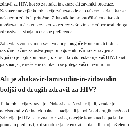
zdravil za HIV, kot so zaviralci integraze ali zaviralci proteaze.
Nekatere novejše kombinacije zahtevajo le eno tableto na dan, kar se
nekaterim zdi bolj priročno. Zdravnik bo priporočil alternative ob
upoštevanju dejavnikov, kot so vzorec vaše virusne odpornosti, druga
zdravstvena stanja in osebne preference.
Zdravila z enim samim sestavinam je mogoče kombinirati tudi na
različne načine za ustvarjanje prilagojenih režimov zdravljenja.
Ključno je najti kombinacijo, ki učinkovito nadzoruje vaš HIV, hkrati
pa zmanjšuje neželene učinke in se prilega vaši dnevni rutini.
Ali je abakavir-lamivudin-in-zidovudin
boljši od drugih zdravil za HIV?
Ta kombinacija zdravil je učinkovita za številne ljudi, vendar je
odvisno od vaše individualne situacije, ali je boljša od drugih možnosti.
Zdravljenje HIV se je znatno razvilo, novejše kombinacije pa lahko
ponujajo prednosti, kot so odmerjanje enkrat na dan ali manj neželenih