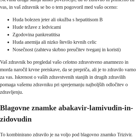
vas, in vaš zdravnik se bo o tem pogovoril med vašo oceno:
Huda bolezen jeter ali okužba s hepatitisom B
Hude težave z ledvicami
Zgodovina pankreatitisa
Huda anemija ali nizko število krvnih celic
Nosečnost (zahteva skrbno preučitev tveganj in koristi)
Vaš zdravnik bo pregledal vašo celotno zdravstveno anamnezo in
morda naročil krvne preiskave, da se prepriča, ali je to zdravilo varno
za vas. Iskrenost o vaših zdravstvenih stanjih in drugih zdravilih
pomaga vašemu zdravniku pri sprejemanju najboljših odločitev o
zdravljenju.
Blagovne znamke abakavir-lamivudin-in-
zidovudin
To kombinirano zdravilo je na voljo pod blagovno znamko Trizivir.