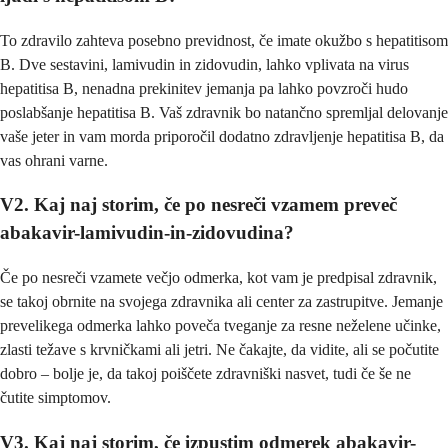
To zdravilo zahteva posebno previdnost, če imate okužbo s hepatitisom
B. Dve sestavini, lamivudin in zidovudin, lahko vplivata na virus
hepatitisa B, nenadna prekinitev jemanja pa lahko povzroči hudo
poslabšanje hepatitisa B. Vaš zdravnik bo natančno spremljal delovanje
vaše jeter in vam morda priporočil dodatno zdravljenje hepatitisa B, da
vas ohrani varne.
V2. Kaj naj storim, če po nesreči vzamem preveč
abakavir-lamivudin-in-zidovudina?
Če po nesreči vzamete večjo odmerka, kot vam je predpisal zdravnik,
se takoj obrnite na svojega zdravnika ali center za zastrupitve. Jemanje
prevelikega odmerka lahko poveča tveganje za resne neželene učinke,
zlasti težave s krvničkami ali jetri. Ne čakajte, da vidite, ali se počutite
dobro – bolje je, da takoj poiščete zdravniški nasvet, tudi če še ne
čutite simptomov.
V3. Kaj naj storim, če izpustim odmerek abakavir-