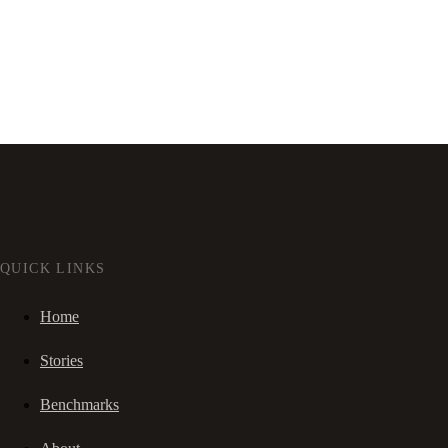
QUICK LINKS
Home
Stories
Benchmarks