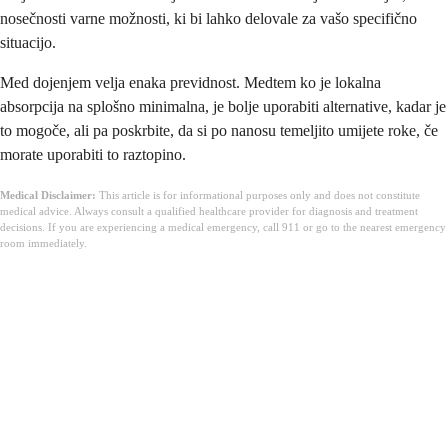
nosečnosti varne možnosti, ki bi lahko delovale za vašo specifično
situacijo.
Med dojenjem velja enaka previdnost. Medtem ko je lokalna
absorpcija na splošno minimalna, je bolje uporabiti alternative, kadar je
to mogoče, ali pa poskrbite, da si po nanosu temeljito umijete roke, če
morate uporabiti to raztopino.
Medical Disclaimer:
This article is for informational purposes only and does not constitute
medical advice. Always consult a qualified healthcare provider for diagnosis and treatment
decisions. If you are experiencing a medical emergency, call 911 or go to the nearest emergency
room immediately.