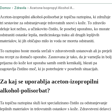
Domov
Zdravila
Acetone Isopropyl Alcohol And Polysorbate Topical Route
Aceton-izopropilni alkohol-polisorbat je topična raztopina, ki združuje
tri sestavine za odstranjevanje trdovratnih snovi s kože. To zdravilo
deluje kot nežno, a učinkovito čistilo, še posebej uporabno, ko morate
odstraniti ostanke lepila, medicinskega traku ali drugih lepljivih
materialov, ki jih običajno milo in voda ne moreta odstraniti.
To raztopino boste morda srečali v zdravstvenih ustanovah ali jo prejeli
na recept za domačo uporabo. Zasnovana je tako, da je varnejša in bolj
prijazna do kože kot uporaba samih ostrih kemikalij, hkrati pa
zagotavlja čistilno moč, ki jo potrebujete v posebnih situacijah.
Za kaj se uporablja aceton-izopropilni
alkohol-polisorbat?
Ta topična raztopina služi kot specializirano čistilo za odstranjevanje
lepilnih materialov in trdovratnih ostankov s kože. Zdravstveni delavci