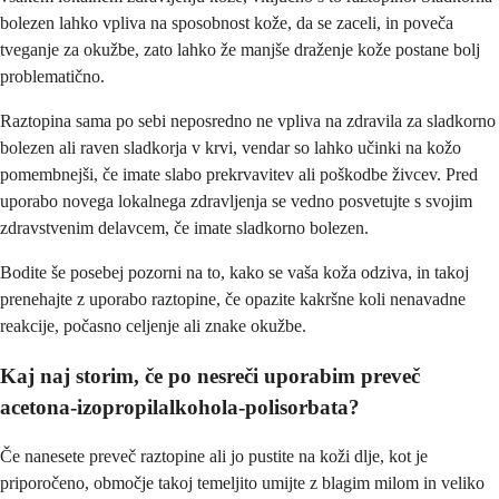
bolezen lahko vpliva na sposobnost kože, da se zaceli, in poveča
tveganje za okužbe, zato lahko že manjše draženje kože postane bolj
problematično.
Raztopina sama po sebi neposredno ne vpliva na zdravila za sladkorno
bolezen ali raven sladkorja v krvi, vendar so lahko učinki na kožo
pomembnejši, če imate slabo prekrvavitev ali poškodbe živcev. Pred
uporabo novega lokalnega zdravljenja se vedno posvetujte s svojim
zdravstvenim delavcem, če imate sladkorno bolezen.
Bodite še posebej pozorni na to, kako se vaša koža odziva, in takoj
prenehajte z uporabo raztopine, če opazite kakršne koli nenavadne
reakcije, počasno celjenje ali znake okužbe.
Kaj naj storim, če po nesreči uporabim preveč
acetona-izopropilalkohola-polisorbata?
Če nanesete preveč raztopine ali jo pustite na koži dlje, kot je
priporočeno, območje takoj temeljito umijte z blagim milom in veliko