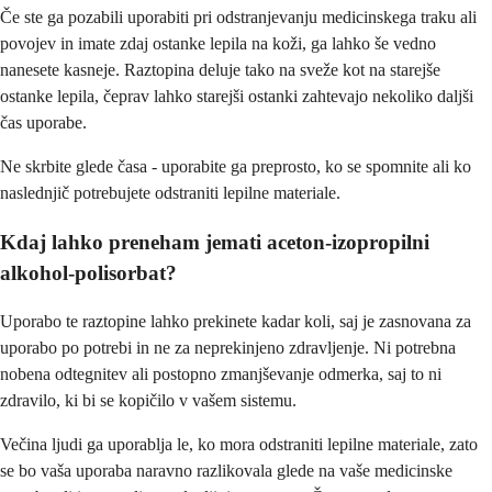
Če ste ga pozabili uporabiti pri odstranjevanju medicinskega traku ali
povojev in imate zdaj ostanke lepila na koži, ga lahko še vedno
nanesete kasneje. Raztopina deluje tako na sveže kot na starejše
ostanke lepila, čeprav lahko starejši ostanki zahtevajo nekoliko daljši
čas uporabe.
Ne skrbite glede časa - uporabite ga preprosto, ko se spomnite ali ko
naslednjič potrebujete odstraniti lepilne materiale.
Kdaj lahko preneham jemati aceton-izopropilni
alkohol-polisorbat?
Uporabo te raztopine lahko prekinete kadar koli, saj je zasnovana za
uporabo po potrebi in ne za neprekinjeno zdravljenje. Ni potrebna
nobena odtegnitev ali postopno zmanjševanje odmerka, saj to ni
zdravilo, ki bi se kopičilo v vašem sistemu.
Večina ljudi ga uporablja le, ko mora odstraniti lepilne materiale, zato
se bo vaša uporaba naravno razlikovala glede na vaše medicinske