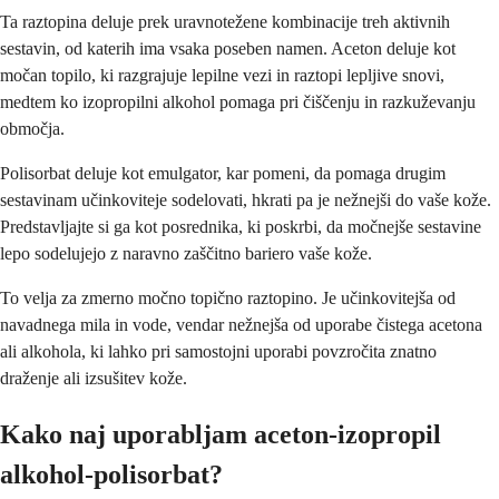
Ta raztopina deluje prek uravnotežene kombinacije treh aktivnih
sestavin, od katerih ima vsaka poseben namen. Aceton deluje kot
močan topilo, ki razgrajuje lepilne vezi in raztopi lepljive snovi,
medtem ko izopropilni alkohol pomaga pri čiščenju in razkuževanju
območja.
Polisorbat deluje kot emulgator, kar pomeni, da pomaga drugim
sestavinam učinkoviteje sodelovati, hkrati pa je nežnejši do vaše kože.
Predstavljajte si ga kot posrednika, ki poskrbi, da močnejše sestavine
lepo sodelujejo z naravno zaščitno bariero vaše kože.
To velja za zmerno močno topično raztopino. Je učinkovitejša od
navadnega mila in vode, vendar nežnejša od uporabe čistega acetona
ali alkohola, ki lahko pri samostojni uporabi povzročita znatno
draženje ali izsušitev kože.
Kako naj uporabljam aceton-izopropil
alkohol-polisorbat?