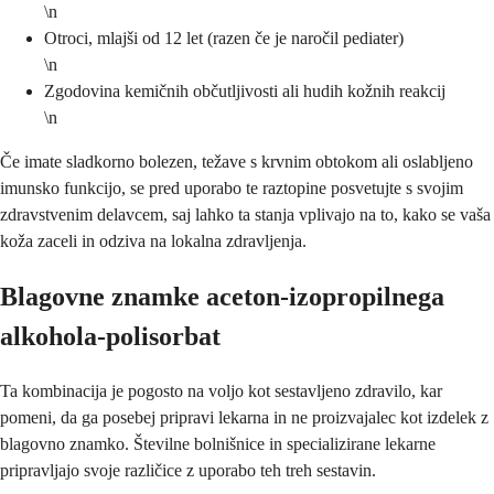
\n
Otroci, mlajši od 12 let (razen če je naročil pediater)
\n
Zgodovina kemičnih občutljivosti ali hudih kožnih reakcij
\n
Če imate sladkorno bolezen, težave s krvnim obtokom ali oslabljeno
imunsko funkcijo, se pred uporabo te raztopine posvetujte s svojim
zdravstvenim delavcem, saj lahko ta stanja vplivajo na to, kako se vaša
koža zaceli in odziva na lokalna zdravljenja.
Blagovne znamke aceton-izopropilnega
alkohola-polisorbat
Ta kombinacija je pogosto na voljo kot sestavljeno zdravilo, kar
pomeni, da ga posebej pripravi lekarna in ne proizvajalec kot izdelek z
blagovno znamko. Številne bolnišnice in specializirane lekarne
pripravljajo svoje različice z uporabo teh treh sestavin.