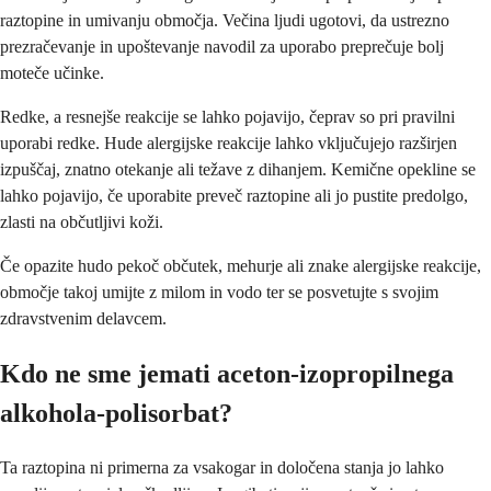
raztopine in umivanju območja. Večina ljudi ugotovi, da ustrezno
prezračevanje in upoštevanje navodil za uporabo preprečuje bolj
moteče učinke.
Redke, a resnejše reakcije se lahko pojavijo, čeprav so pri pravilni
uporabi redke. Hude alergijske reakcije lahko vključujejo razširjen
izpuščaj, znatno otekanje ali težave z dihanjem. Kemične opekline se
lahko pojavijo, če uporabite preveč raztopine ali jo pustite predolgo,
zlasti na občutljivi koži.
Če opazite hudo pekoč občutek, mehurje ali znake alergijske reakcije,
območje takoj umijte z milom in vodo ter se posvetujte s svojim
zdravstvenim delavcem.
Kdo ne sme jemati aceton-izopropilnega
alkohola-polisorbat?
Ta raztopina ni primerna za vsakogar in določena stanja jo lahko