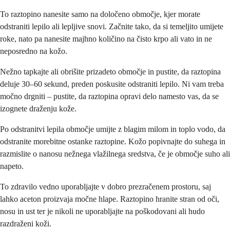
To raztopino nanesite samo na določeno območje, kjer morate
odstraniti lepilo ali lepljive snovi. Začnite tako, da si temeljito umijete
roke, nato pa nanesite majhno količino na čisto krpo ali vato in ne
neposredno na kožo.
Nežno tapkajte ali obrišite prizadeto območje in pustite, da raztopina
deluje 30–60 sekund, preden poskusite odstraniti lepilo. Ni vam treba
močno drgniti – pustite, da raztopina opravi delo namesto vas, da se
izognete draženju kože.
Po odstranitvi lepila območje umijte z blagim milom in toplo vodo, da
odstranite morebitne ostanke raztopine. Kožo popivnajte do suhega in
razmislite o nanosu nežnega vlažilnega sredstva, če je območje suho ali
napeto.
To zdravilo vedno uporabljajte v dobro prezračenem prostoru, saj
lahko aceton proizvaja močne hlape. Raztopino hranite stran od oči,
nosu in ust ter je nikoli ne uporabljajte na poškodovani ali hudo
razdraženi koži.