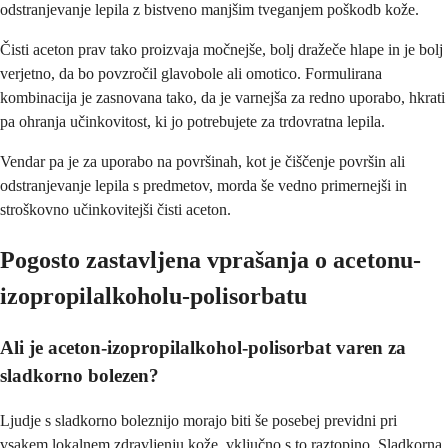
odstranjevanje lepila z bistveno manjšim tveganjem poškodb kože.
Čisti aceton prav tako proizvaja močnejše, bolj dražeče hlape in je bolj
verjetno, da bo povzročil glavobole ali omotico. Formulirana
kombinacija je zasnovana tako, da je varnejša za redno uporabo, hkrati
pa ohranja učinkovitost, ki jo potrebujete za trdovratna lepila.
Vendar pa je za uporabo na površinah, kot je čiščenje površin ali
odstranjevanje lepila s predmetov, morda še vedno primernejši in
stroškovno učinkovitejši čisti aceton.
Pogosto zastavljena vprašanja o acetonu-
izopropilalkoholu-polisorbatu
Ali je aceton-izopropilalkohol-polisorbat varen za
sladkorno bolezen?
Ljudje s sladkorno boleznijo morajo biti še posebej previdni pri
vsakem lokalnem zdravljenju kože, vključno s to raztopino. Sladkorna