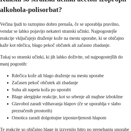
alkohola-polisorbat?
Večina ljudi to raztopino dobro prenaša, če se uporablja pravilno,
vendar se lahko pojavijo nekateri stranski učinki. Najpogostejše
reakcije vključujejo draženje kože na mestu uporabe, ki se običajno
kaže kot rdečica, blago pekoč občutek ali začasno zbadanje.
Tukaj so stranski učinki, ki jih lahko doživite, od najpogostejših do
manj pogostih:
Rdečica kože ali blago draženje na mestu uporabe
Začasen pekoč občutek ali zbadanje
Suha ali napeta koža po uporabi
Blage alergijske reakcije, kot so srbenje ali majhne izbokline
Glavobol zaradi vdihavanja hlapov (če se uporablja v slabo
prezračenih prostorih)
Omotica zaradi dolgotrajne izpostavljenosti hlapom
Te reakcije so običajno blage in izzvenijo hitro po prenehanju uporabe