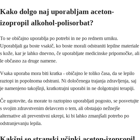
Kako dolgo naj uporabljam aceton-
izopropil alkohol-polisorbat?
To se običajno uporablja po potrebi in ne po rednem urniku.
Uporabljali ga boste vsakič, ko boste morali odstraniti lepilne materiale
s kože, kar je lahko dnevno, če uporabljate medicinske pripomočke, ali
le občasno za druge namene.
Vsaka uporaba mora biti kratka - običajno le toliko časa, da se lepilo
raztopi in popolnoma odstrani. Ni določenega trajanja zdravljenja, saj
je namenjeno takojšnji, kratkotrajni uporabi in ne dolgotrajni terapiji.
Če ugotovite, da morate to raztopino uporabljati pogosto, se posvetujte
s svojim zdravstvenim delavcem o tem, ali obstajajo nežnejše
alternative ali preventivni ukrepi, ki bi lahko zmanjšali potrebo po
odstranjevanju lepila.
Kakšni so stranski učinki aceton-izopropil