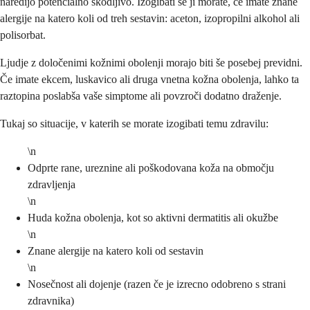
naredijo potencialno škodljivo. Izogibati se ji morate, če imate znane
alergije na katero koli od treh sestavin: aceton, izopropilni alkohol ali
polisorbat.
Ljudje z določenimi kožnimi obolenji morajo biti še posebej previdni.
Če imate ekcem, luskavico ali druga vnetna kožna obolenja, lahko ta
raztopina poslabša vaše simptome ali povzroči dodatno draženje.
Tukaj so situacije, v katerih se morate izogibati temu zdravilu:
\n
Odprte rane, ureznine ali poškodovana koža na območju
zdravljenja
\n
Huda kožna obolenja, kot so aktivni dermatitis ali okužbe
\n
Znane alergije na katero koli od sestavin
\n
Nosečnost ali dojenje (razen če je izrecno odobreno s strani
zdravnika)