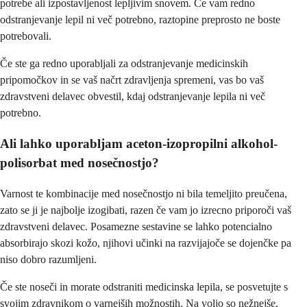
potrebe ali izpostavljenost lepljivim snovem. Če vam redno
odstranjevanje lepil ni več potrebno, raztopine preprosto ne boste
potrebovali.
Če ste ga redno uporabljali za odstranjevanje medicinskih
pripomočkov in se vaš načrt zdravljenja spremeni, vas bo vaš
zdravstveni delavec obvestil, kdaj odstranjevanje lepila ni več
potrebno.
Ali lahko uporabljam aceton-izopropilni alkohol-
polisorbat med nosečnostjo?
Varnost te kombinacije med nosečnostjo ni bila temeljito preučena,
zato se ji je najbolje izogibati, razen če vam jo izrecno priporoči vaš
zdravstveni delavec. Posamezne sestavine se lahko potencialno
absorbirajo skozi kožo, njihovi učinki na razvijajoče se dojenčke pa
niso dobro razumljeni.
Če ste noseči in morate odstraniti medicinska lepila, se posvetujte s
svojim zdravnikom o varnejših možnostih. Na voljo so nežnejše,