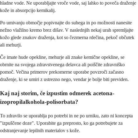
hladne vode. Ne uporabljajte vroče vode, saj lahko to poveča draženje
kože in absorpcijo kemikalij.
Po umivanju območje popivnajte do suhega in po možnosti nanesite
nežno vlažilno kremo brez dišav. V naslednjih nekaj urah spremljajte
kožo glede znakov draženja, kot so čezmerna rdečina, pekoč občutek
ali mehurji.
Če imate hude opekline, mehurje ali znake kemične opekline, se
obrnite na svojega zdravstvenega delavca ali poiščite zdravniško
pomoč. Večina primerov prekomerne uporabe povzroči začasno
draženje, ki se umiri z ustrezno nego, vendar je bolje biti previden.
Kaj naj storim, če izpustim odmerek acetona-
izopropilalkohola-polisorbata?
To zdravilo se uporablja po potrebi in ne po urniku, zato ni koncepta
"izpuščene doze". Uporabite ga preprosto, ko ga potrebujete za
odstranjevanje lepilnih materialov s kože.