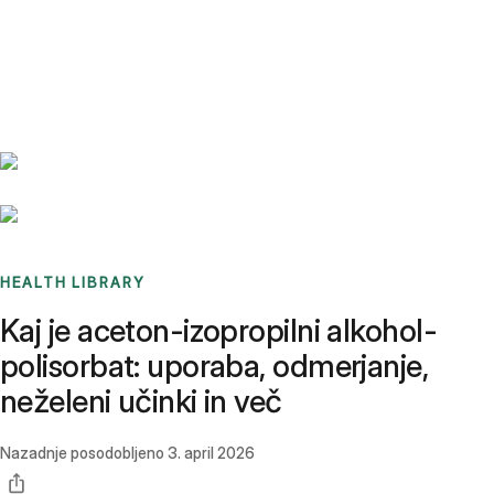
Benchmarks
Stories
FAQ
Sign up / Log in
HEALTH LIBRARY
Kaj je aceton-izopropilni alkohol-
polisorbat: uporaba, odmerjanje,
neželeni učinki in več
Nazadnje posodobljeno
3. april 2026