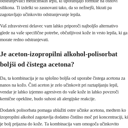
odstranjevalci medicinskih lepil, ki uporabljajo formule na osnovi
silikona. Ti izdelki so zasnovani tako, da so nežnejši, hkrati pa
zagotavljajo učinkovito odstranjevanje lepila.
Vaš zdravstveni delavec vam lahko priporoči najboljšo alternativo
glede na vaše specifične potrebe, občutljivost kože in vrsto lepila, ki ga
morate redno odstranjevati.
Je aceton-izopropilni alkohol-polisorbat
boljši od čistega acetona?
Da, ta kombinacija je na splošno boljša od uporabe čistega acetona za
nanos na kožo. Čisti aceton je zelo učinkovit pri raztapljanju lepil,
vendar je lahko izjemno agresiven do vaše kože in lahko povzroči
kemične opekline, hudo suhost ali alergijske reakcije.
Dodatek polisorbata pomaga ublažiti ostre učinke acetona, medtem ko
izopropilni alkohol zagotavlja dodatno čistilno moč pri koncentraciji, ki
je bolj prijazna do kože. Ta kombinacija vam omogoča učinkovito