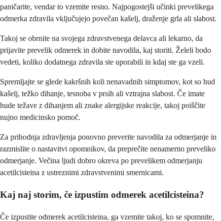
paničarite, vendar to vzemite resno. Najpogostejši učinki prevelikega
odmerka zdravila vključujejo povečan kašelj, draženje grla ali slabost.
Takoj se obrnite na svojega zdravstvenega delavca ali lekarno, da
prijavite prevelik odmerek in dobite navodila, kaj storiti. Želeli bodo
vedeti, koliko dodatnega zdravila ste uporabili in kdaj ste ga vzeli.
Spremljajte se glede kakršnih koli nenavadnih simptomov, kot so hud
kašelj, težko dihanje, tesnoba v prsih ali vztrajna slabost. Če imate
hude težave z dihanjem ali znake alergijske reakcije, takoj poiščite
nujno medicinsko pomoč.
Za prihodnja zdravljenja ponovno preverite navodila za odmerjanje in
razmislite o nastavitvi opomnikov, da preprečite nenamerno preveliko
odmerjanje. Večina ljudi dobro okreva po prevelikem odmerjanju
acetilcisteina z ustreznimi zdravstvenimi smernicami.
Kaj naj storim, če izpustim odmerek acetilcisteina?
Če izpustite odmerek acetilcisteina, ga vzemite takoj, ko se spomnite,