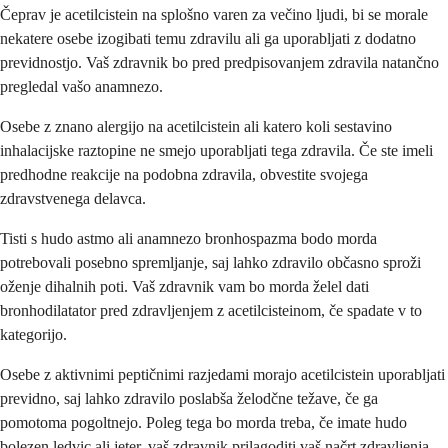
Čeprav je acetilcistein na splošno varen za večino ljudi, bi se morale
nekatere osebe izogibati temu zdravilu ali ga uporabljati z dodatno
previdnostjo. Vaš zdravnik bo pred predpisovanjem zdravila natančno
pregledal vašo anamnezo.
Osebe z znano alergijo na acetilcistein ali katero koli sestavino
inhalacijske raztopine ne smejo uporabljati tega zdravila. Če ste imeli
predhodne reakcije na podobna zdravila, obvestite svojega
zdravstvenega delavca.
Tisti s hudo astmo ali anamnezo bronhospazma bodo morda
potrebovali posebno spremljanje, saj lahko zdravilo občasno sproži
oženje dihalnih poti. Vaš zdravnik vam bo morda želel dati
bronhodilatator pred zdravljenjem z acetilcisteinom, če spadate v to
kategorijo.
Osebe z aktivnimi peptičnimi razjedami morajo acetilcistein uporabljati
previdno, saj lahko zdravilo poslabša želodčne težave, če ga
pomotoma pogoltnejo. Poleg tega bo morda treba, če imate hudo
bolezen ledvic ali jeter, vaš zdravnik prilagoditi vaš načrt zdravljenja.