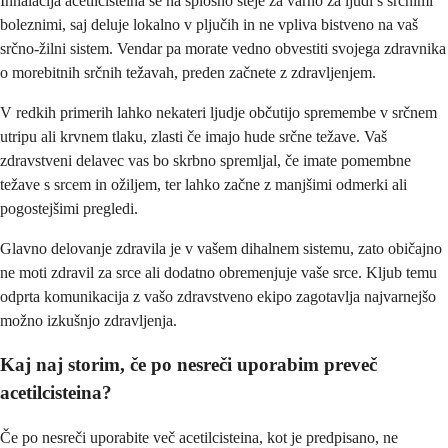
Inhalacija acetilcisteina se na splošno šteje za varno za ljudi s srčnimi
boleznimi, saj deluje lokalno v pljučih in ne vpliva bistveno na vaš
srčno-žilni sistem. Vendar pa morate vedno obvestiti svojega zdravnika
o morebitnih srčnih težavah, preden začnete z zdravljenjem.
V redkih primerih lahko nekateri ljudje občutijo spremembe v srčnem
utripu ali krvnem tlaku, zlasti če imajo hude srčne težave. Vaš
zdravstveni delavec vas bo skrbno spremljal, če imate pomembne
težave s srcem in ožiljem, ter lahko začne z manjšimi odmerki ali
pogostejšimi pregledi.
Glavno delovanje zdravila je v vašem dihalnem sistemu, zato običajno
ne moti zdravil za srce ali dodatno obremenjuje vaše srce. Kljub temu
odprta komunikacija z vašo zdravstveno ekipo zagotavlja najvarnejšo
možno izkušnjo zdravljenja.
Kaj naj storim, če po nesreči uporabim preveč
acetilcisteina?
Če po nesreči uporabite več acetilcisteina, kot je predpisano, ne