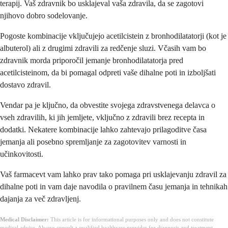
terapij. Vaš zdravnik bo usklajeval vaša zdravila, da se zagotovi
njihovo dobro sodelovanje.
Pogoste kombinacije vključujejo acetilcistein z bronhodilatatorji (kot je
albuterol) ali z drugimi zdravili za redčenje sluzi. Včasih vam bo
zdravnik morda priporočil jemanje bronhodilatatorja pred
acetilcisteinom, da bi pomagal odpreti vaše dihalne poti in izboljšati
dostavo zdravil.
Vendar pa je ključno, da obvestite svojega zdravstvenega delavca o
vseh zdravilih, ki jih jemljete, vključno z zdravili brez recepta in
dodatki. Nekatere kombinacije lahko zahtevajo prilagoditve časa
jemanja ali posebno spremljanje za zagotovitev varnosti in
učinkovitosti.
Vaš farmacevt vam lahko prav tako pomaga pri usklajevanju zdravil za
dihalne poti in vam daje navodila o pravilnem času jemanja in tehnikah
dajanja za več zdravljenj.
Medical Disclaimer:
This article is for informational purposes only and does not constitute
medical advice. Always consult a qualified healthcare provider for diagnosis and treatment