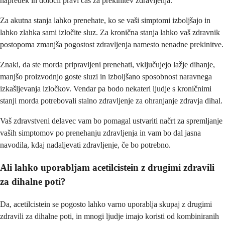
napredek in določil pravi čas za prekinitev zdravljenja.
Za akutna stanja lahko prenehate, ko se vaši simptomi izboljšajo in
lahko zlahka sami izločite sluz. Za kronična stanja lahko vaš zdravnik
postopoma zmanjša pogostost zdravljenja namesto nenadne prekinitve.
Znaki, da ste morda pripravljeni prenehati, vključujejo lažje dihanje,
manjšo proizvodnjo goste sluzi in izboljšano sposobnost naravnega
izkašljevanja izločkov. Vendar pa bodo nekateri ljudje s kroničnimi
stanji morda potrebovali stalno zdravljenje za ohranjanje zdravja dihal.
Vaš zdravstveni delavec vam bo pomagal ustvariti načrt za spremljanje
vaših simptomov po prenehanju zdravljenja in vam bo dal jasna
navodila, kdaj nadaljevati zdravljenje, če bo potrebno.
Ali lahko uporabljam acetilcistein z drugimi zdravili
za dihalne poti?
Da, acetilcistein se pogosto lahko varno uporablja skupaj z drugimi
zdravili za dihalne poti, in mnogi ljudje imajo koristi od kombiniranih