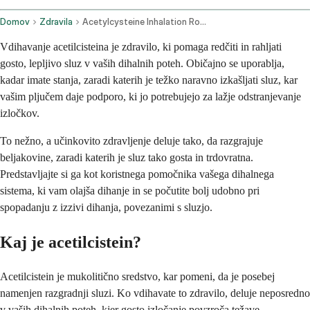
Domov
Zdravila
Acetylcysteine Inhalation Route
Vdihavanje acetilcisteina je zdravilo, ki pomaga redčiti in rahljati
gosto, lepljivo sluz v vaših dihalnih poteh. Običajno se uporablja,
kadar imate stanja, zaradi katerih je težko naravno izkašljati sluz, kar
vašim pljučem daje podporo, ki jo potrebujejo za lažje odstranjevanje
izločkov.
To nežno, a učinkovito zdravljenje deluje tako, da razgrajuje
beljakovine, zaradi katerih je sluz tako gosta in trdovratna.
Predstavljajte si ga kot koristnega pomočnika vašega dihalnega
sistema, ki vam olajša dihanje in se počutite bolj udobno pri
spopadanju z izzivi dihanja, povezanimi s sluzjo.
Kaj je acetilcistein?
Acetilcistein je mukolitično sredstvo, kar pomeni, da je posebej
namenjen razgradnji sluzi. Ko vdihavate to zdravilo, deluje neposredno
v vaših dihalnih poteh, kjer gosto izločanje povzroča težave.