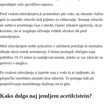
uporabljati vašo specifično napravo.
Pred vsakim zdravljenjem je pomembno piti vodo, da ohranite vlažno
grlo in naredite zdravilo bolj prijetno za vdihavanje. Jemanje zdravila
ne zahteva posebnega časa z obroki, čeprav nekateri ugotovijo, da je
koristno, da se izogibajo uživanju velikih obrokov tik pred
zdravljenjem.
Med zdravljenjem sedite pokončno v udobnem položaju in normalno
dihajte skozi ustnik nebulatorja. Celoten postopek običajno traja
približno 10-15 minut in nadaljevati morate, dokler se vse zdravilo ne
pretvori v meglico.
Po vsakem zdravljenju si izperite usta z vodo in jo izpljunite, da
preprečite morebiten zaostali okus zdravila. To pomaga tudi pri
preprečevanju morebitnega draženja ust in grla.
Kako dolgo naj jemljem acetilcistein?