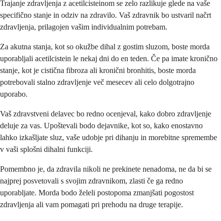
Trajanje zdravljenja z acetilcisteinom se zelo razlikuje glede na vaše
specifično stanje in odziv na zdravilo. Vaš zdravnik bo ustvaril načrt
zdravljenja, prilagojen vašim individualnim potrebam.
Za akutna stanja, kot so okužbe dihal z gostim sluzom, boste morda
uporabljali acetilcistein le nekaj dni do en teden. Če pa imate kronično
stanje, kot je cistična fibroza ali kronični bronhitis, boste morda
potrebovali stalno zdravljenje več mesecev ali celo dolgotrajno
uporabo.
Vaš zdravstveni delavec bo redno ocenjeval, kako dobro zdravljenje
deluje za vas. Upoštevali bodo dejavnike, kot so, kako enostavno
lahko izkašljate sluz, vaše udobje pri dihanju in morebitne spremembe
v vaši splošni dihalni funkciji.
Pomembno je, da zdravila nikoli ne prekinete nenadoma, ne da bi se
najprej posvetovali s svojim zdravnikom, zlasti če ga redno
uporabljate. Morda bodo želeli postopoma zmanjšati pogostost
zdravljenja ali vam pomagati pri prehodu na druge terapije.