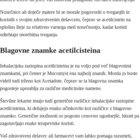
Nosečnice ali doječe matere bi se morale pogovoriti o tveganjih in
koristih s svojim zdravstvenim delavcem, čeprav se acetilcistein na
splošno šteje za relativno varnega med nosečnostjo, kadar koristi
odtehtajo morebitna tveganja.
Blagovne znamke acetilcisteina
Inhalacijska raztopina acetilcisteina je na voljo pod več blagovnimi
znamkami, pri čemer je Mucomyst ena najbolj znanih. Morda jo boste
videli tudi trženo kot Acetadote, čeprav se ta blagovna znamka
pogosteje uporablja za različne medicinske namene.
Številne lekarne imajo tudi generične različice inhalacijske raztopine
acetilcisteina, ki delujejo enako učinkovito kot različice z blagovno
znamko. Generične možnosti so pogosto cenovno ugodnejše, hkrati pa
zagotavljajo enake terapevtske koristi.
Vaš zdravstveni delavec ali farmacevt vam lahko pomaga razumeti,