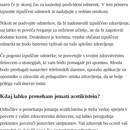
razen če je skoraj čas za naslednji predvideni odmerek. V tem primeru
izpustite izpuščeni odmerek in nadaljujte z rednim urnikom.
Nikoli ne podvojite odmerkov, da bi nadomestili izpuščeno zdravljenje,
saj lahko to poveča tveganje za neželene učinke, ne da bi zagotovili
dodatne koristi. Doslednost je koristna, vendar občasni izpuščeni
odmerki ne bodo bistveno vplivali na vaše splošno zdravljenje.
Če pogosto izpuščate odmerke, se posvetujte s svojim zdravstvenim
delavcem o strategijah, ki vam bodo pomagale pri spominu. Morda
bodo predlagali nastavitev telefonskih alarmov, uporabo aplikacije za
opomnike o zdravilih ali prilagoditev urnika zdravljenja, da se bolje
prilega vaši dnevni rutini.
Kdaj lahko preneham jemati acetilcistein?
Odločitev o prenehanju jemanja acetilcisteina je treba vedno sprejeti v
posvetu z vašim zdravstvenim delavcem, saj lahko prezgodnja
prekinitev povzroči ponovitev simptomov. Vaš zdravnik bo ocenil vaš