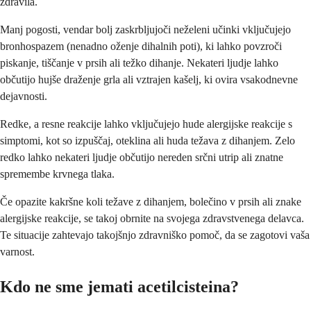
zdravila.
Manj pogosti, vendar bolj zaskrbljujoči neželeni učinki vključujejo
bronhospazem (nenadno oženje dihalnih poti), ki lahko povzroči
piskanje, tiščanje v prsih ali težko dihanje. Nekateri ljudje lahko
občutijo hujše draženje grla ali vztrajen kašelj, ki ovira vsakodnevne
dejavnosti.
Redke, a resne reakcije lahko vključujejo hude alergijske reakcije s
simptomi, kot so izpuščaj, oteklina ali huda težava z dihanjem. Zelo
redko lahko nekateri ljudje občutijo nereden srčni utrip ali znatne
spremembe krvnega tlaka.
Če opazite kakršne koli težave z dihanjem, bolečino v prsih ali znake
alergijske reakcije, se takoj obrnite na svojega zdravstvenega delavca.
Te situacije zahtevajo takojšnjo zdravniško pomoč, da se zagotovi vaša
varnost.
Kdo ne sme jemati acetilcisteina?