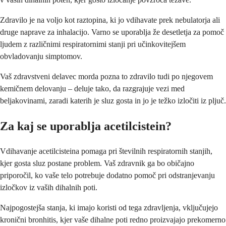
Zdravilo je na voljo kot raztopina, ki jo vdihavate prek nebulatorja ali
druge naprave za inhalacijo. Varno se uporablja že desetletja za pomoč
ljudem z različnimi respiratornimi stanji pri učinkovitejšem
obvladovanju simptomov.
Vaš zdravstveni delavec morda pozna to zdravilo tudi po njegovem
kemičnem delovanju – deluje tako, da razgrajuje vezi med
beljakovinami, zaradi katerih je sluz gosta in jo je težko izločiti iz pljuč.
Za kaj se uporablja acetilcistein?
Vdihavanje acetilcisteina pomaga pri številnih respiratornih stanjih,
kjer gosta sluz postane problem. Vaš zdravnik ga bo običajno
priporočil, ko vaše telo potrebuje dodatno pomoč pri odstranjevanju
izločkov iz vaših dihalnih poti.
Najpogostejša stanja, ki imajo koristi od tega zdravljenja, vključujejo
kronični bronhitis, kjer vaše dihalne poti redno proizvajajo prekomerno