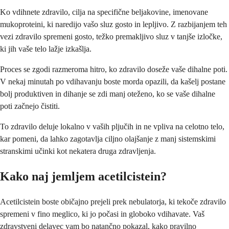
Ko vdihnete zdravilo, cilja na specifične beljakovine, imenovane
mukoproteini, ki naredijo vašo sluz gosto in lepljivo. Z razbijanjem teh
vezi zdravilo spremeni gosto, težko premakljivo sluz v tanjše izločke,
ki jih vaše telo lažje izkašlja.
Proces se zgodi razmeroma hitro, ko zdravilo doseže vaše dihalne poti.
V nekaj minutah po vdihavanju boste morda opazili, da kašelj postane
bolj produktiven in dihanje se zdi manj oteženo, ko se vaše dihalne
poti začnejo čistiti.
To zdravilo deluje lokalno v vaših pljučih in ne vpliva na celotno telo,
kar pomeni, da lahko zagotavlja ciljno olajšanje z manj sistemskimi
stranskimi učinki kot nekatera druga zdravljenja.
Kako naj jemljem acetilcistein?
Acetilcistein boste običajno prejeli prek nebulatorja, ki tekoče zdravilo
spremeni v fino meglico, ki jo počasi in globoko vdihavate. Vaš
zdravstveni delavec vam bo natančno pokazal, kako pravilno