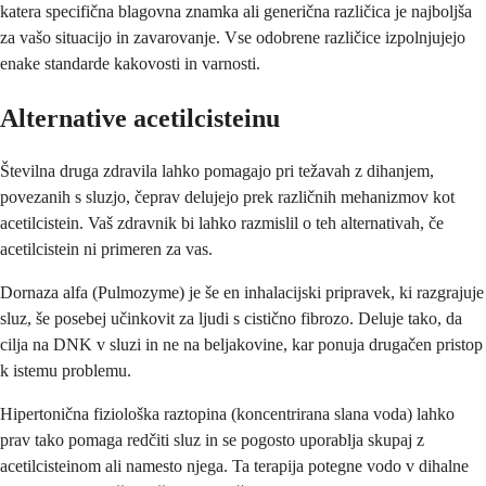
katera specifična blagovna znamka ali generična različica je najboljša
za vašo situacijo in zavarovanje. Vse odobrene različice izpolnjujejo
enake standarde kakovosti in varnosti.
Alternative acetilcisteinu
Številna druga zdravila lahko pomagajo pri težavah z dihanjem,
povezanih s sluzjo, čeprav delujejo prek različnih mehanizmov kot
acetilcistein. Vaš zdravnik bi lahko razmislil o teh alternativah, če
acetilcistein ni primeren za vas.
Dornaza alfa (Pulmozyme) je še en inhalacijski pripravek, ki razgrajuje
sluz, še posebej učinkovit za ljudi s cistično fibrozo. Deluje tako, da
cilja na DNK v sluzi in ne na beljakovine, kar ponuja drugačen pristop
k istemu problemu.
Hipertonična fiziološka raztopina (koncentrirana slana voda) lahko
prav tako pomaga redčiti sluz in se pogosto uporablja skupaj z
acetilcisteinom ali namesto njega. Ta terapija potegne vodo v dihalne