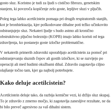
gosto sluz. Koristno je tudi za ljudi s cistično fibrozo, genetskim
stanjem, ki povzroča kopičenje zelo goste, lepljive sluzi v pljučih.
Poleg tega lahko acetilcistein pomaga pri drugih respiratornih stanjih,
kot je bronhiektazija, kjer poškodovane dihalne poti težko učinkovito
odstranjujejo sluz. Nekateri ljudje s hudo astmo ali kronično
obstruktivno pljučno boleznijo (KOPB) imajo lahko koristi od tega
zdravljenja, ko postanejo goste izločke problematične.
V nekaterih primerih zdravniki uporabljajo acetilcistein za pomoč pri
odstranjevanju sluznih čepov ali gostih izločkov, ki se razvijejo po
operaciji ali med hudimi okužbami dihal. Zdravilo zagotavlja ciljno
olajšanje točno tam, kjer ga najbolj potrebujete.
Kako deluje acetilcistein?
Acetilcistein deluje tako, da razbija kemične vezi, ki držijo sluz skupaj.
To je zdravilo z zmerno močjo, ki zagotavlja zanesljive rezultate, ne da
bi bilo preveč agresivno za vaš dihalni sistem.