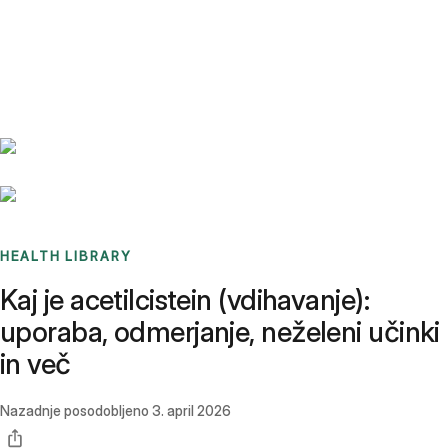
Benchmarks
Stories
FAQ
Sign up / Log in
HEALTH LIBRARY
Kaj je acetilcistein (vdihavanje):
uporaba, odmerjanje, neželeni učinki
in več
Nazadnje posodobljeno
3. april 2026