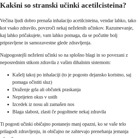
Kakšni so stranski učinki acetilcisteina?
Večina ljudi dobro prenaša inhalacijo acetilcisteina, vendar lahko, tako
kot vsako zdravilo, povzroči nekaj neželenih učinkov. Razumevanje,
kaj lahko pričakujete, vam lahko pomaga, da se počutite bolj
pripravljene in samozavestne glede zdravljenja.
Najpogostejši neželeni učinki so na splošno blagi in so povezani z
neposrednim stikom zdravila z vašim dihalnim sistemom:
Kašelj takoj po inhalaciji (to je pogosto dejansko koristno, saj
pomaga očistiti sluz)
Draženje grla ali občutek praskanja
Neprijeten okus v ustih
Izcedek iz nosu ali zamašen nos
Blaga slabost, zlasti če pogoltnete nekaj zdravila
Ti pogosti učinki običajno postanejo manj opazni, ko se vaše telo
prilagodi zdravljenju, in običajno ne zahtevajo prenehanja jemanja