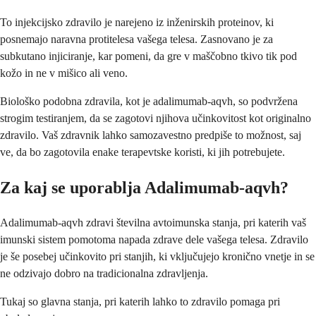
To injekcijsko zdravilo je narejeno iz inženirskih proteinov, ki
posnemajo naravna protitelesa vašega telesa. Zasnovano je za
subkutano injiciranje, kar pomeni, da gre v maščobno tkivo tik pod
kožo in ne v mišico ali veno.
Biološko podobna zdravila, kot je adalimumab-aqvh, so podvržena
strogim testiranjem, da se zagotovi njihova učinkovitost kot originalno
zdravilo. Vaš zdravnik lahko samozavestno predpiše to možnost, saj
ve, da bo zagotovila enake terapevtske koristi, ki jih potrebujete.
Za kaj se uporablja Adalimumab-aqvh?
Adalimumab-aqvh zdravi številna avtoimunska stanja, pri katerih vaš
imunski sistem pomotoma napada zdrave dele vašega telesa. Zdravilo
je še posebej učinkovito pri stanjih, ki vključujejo kronično vnetje in se
ne odzivajo dobro na tradicionalna zdravljenja.
Tukaj so glavna stanja, pri katerih lahko to zdravilo pomaga pri