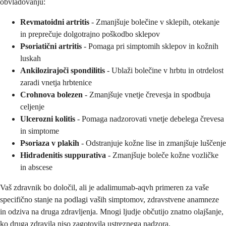
obvladovanju:
Revmatoidni artritis
- Zmanjšuje bolečine v sklepih, otekanje
in preprečuje dolgotrajno poškodbo sklepov
Psoriatični artritis
- Pomaga pri simptomih sklepov in kožnih
luskah
Ankilozirajoči spondilitis
- Ublaži bolečine v hrbtu in otrdelost
zaradi vnetja hrbtenice
Crohnova bolezen
- Zmanjšuje vnetje črevesja in spodbuja
celjenje
Ulcerozni kolitis
- Pomaga nadzorovati vnetje debelega črevesa
in simptome
Psoriaza v plakih
- Odstranjuje kožne lise in zmanjšuje luščenje
Hidradenitis suppurativa
- Zmanjšuje boleče kožne vozličke
in abscese
Vaš zdravnik bo določil, ali je adalimumab-aqvh primeren za vaše
specifično stanje na podlagi vaših simptomov, zdravstvene anamneze
in odziva na druga zdravljenja. Mnogi ljudje občutijo znatno olajšanje,
ko druga zdravila niso zagotovila ustreznega nadzora.