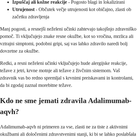
Izpuščaj ali kožne reakcije
- Pogosto blagi in lokalizirani
Utrujenost
- Občutek večje utrujenosti kot običajno, zlasti ob
začetku zdravljenja
Manj pogosti, a resnejši neželeni učinki zahtevajo takojšnjo zdravniško
pomoč. Ti vključujejo znake resne okužbe, kot so vročina, mrzlica ali
vztrajni simptomi, podobni gripi, saj vas lahko zdravilo naredi bolj
dovzetne za okužbe.
Redki, a resni neželeni učinki vključujejo hude alergijske reakcije,
težave z jetri, krvne motnje ali težave z živčnim sistemom. Vaš
zdravnik vas bo redno spremljal s krvnimi preiskavami in kontrolami,
da bi zgodaj zaznal morebitne težave.
Kdo ne sme jemati zdravila Adalimumab-
aqvh?
Adalimumab-aqvh ni primeren za vse, zlasti ne za tiste z aktivnimi
okužbami ali določenimi zdravstvenimi stanji, ki bi se lahko poslabšala