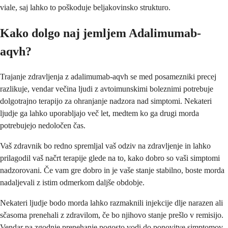
viale, saj lahko to poškoduje beljakovinsko strukturo.
Kako dolgo naj jemljem Adalimumab-
aqvh?
Trajanje zdravljenja z adalimumab-aqvh se med posamezniki precej
razlikuje, vendar večina ljudi z avtoimunskimi boleznimi potrebuje
dolgotrajno terapijo za ohranjanje nadzora nad simptomi. Nekateri
ljudje ga lahko uporabljajo več let, medtem ko ga drugi morda
potrebujejo nedoločen čas.
Vaš zdravnik bo redno spremljal vaš odziv na zdravljenje in lahko
prilagodil vaš načrt terapije glede na to, kako dobro so vaši simptomi
nadzorovani. Če vam gre dobro in je vaše stanje stabilno, boste morda
nadaljevali z istim odmerkom daljše obdobje.
Nekateri ljudje bodo morda lahko razmaknili injekcije dlje narazen ali
sčasoma prenehali z zdravilom, če bo njihovo stanje prešlo v remisijo.
Vendar pa zgodnje prenehanje pogosto vodi do ponovitve simptomov,