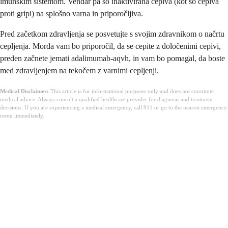
imunskim sistemom. Vendar pa so inaktivirana cepiva (kot so cepiva
proti gripi) na splošno varna in priporočljiva.
Pred začetkom zdravljenja se posvetujte s svojim zdravnikom o načrtu
cepljenja. Morda vam bo priporočil, da se cepite z določenimi cepivi,
preden začnete jemati adalimumab-aqvh, in vam bo pomagal, da boste
med zdravljenjem na tekočem z varnimi cepljenji.
Medical Disclaimer:
This article is for informational purposes only and does not constitute
medical advice. Always consult a qualified healthcare provider for diagnosis and treatment
decisions. If you are experiencing a medical emergency, call 911 or go to the nearest emergency
room immediately.