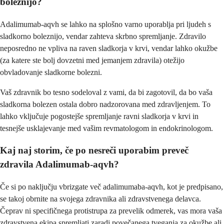
boleznijo?
Adalimumab-aqvh se lahko na splošno varno uporablja pri ljudeh s
sladkorno boleznijo, vendar zahteva skrbno spremljanje. Zdravilo
neposredno ne vpliva na raven sladkorja v krvi, vendar lahko okužbe
(za katere ste bolj dovzetni med jemanjem zdravila) otežijo
obvladovanje sladkorne bolezni.
Vaš zdravnik bo tesno sodeloval z vami, da bi zagotovil, da bo vaša
sladkorna bolezen ostala dobro nadzorovana med zdravljenjem. To
lahko vključuje pogostejše spremljanje ravni sladkorja v krvi in
tesnejše usklajevanje med vašim revmatologom in endokrinologom.
Kaj naj storim, če po nesreči uporabim preveč
zdravila Adalimumab-aqvh?
Če si po naključju vbrizgate več adalimumaba-aqvh, kot je predpisano,
se takoj obrnite na svojega zdravnika ali zdravstvenega delavca.
Čeprav ni specifičnega protistrupa za prevelik odmerek, vas mora vaša
zdravstvena ekipa spremljati zaradi povečanega tveganja za okužbe ali