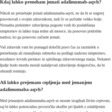
Kdaj lahko preneham jemati adalimumab-aqvh?
Nikoli ne prenehajte jemati adalimumaba-aqvh, ne da bi se najprej
posvetovali s svojim zdravnikom, tudi če se počutite veliko bolje.
Nenadna prekinitev zdravljenja pogosto vodi do poslabšanja
simptomov in lahko traja tedne ali mesece, da ponovno pridobite
nadzor, ko ga ponovno začnete jemati.
Vaš zdravnik vam bo pomagal določiti pravi čas za razmislek o
prenehanju ali zmanjšanju odmerka na podlagi nadzora simptomov,
rezultatov krvnih preiskav in splošnega zdravstvenega stanja. Nekateri
ljudje bodo morda morali nadaljevati zdravljenje dolgoročno, da bi
ohranili remisijo.
Ali lahko prejemam cepljenja med jemanjem
adalimumaba-aqvh?
Med jemanjem adalimumaba-aqvh se morate izogibati živim cepivom,
saj bi lahko potencialno povzročila okužbe pri ljudeh z oslabljenim