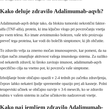
Kako deluje zdravilo Adalimumab-aqvh?
Adalimumab-aqvh deluje tako, da blokira tumorski nekrotični faktor-
alfa (TNF-alfa), protein, ki ima ključno vlogo pri povzročanju vnetja
po vsem telesu. Ko imate avtoimunsko bolezen, vaše telo proizvaja
preveč tega proteina, kar vodi do bolečih simptomov, ki jih občutite.
To zdravilo velja za zmerno močan imunosupresiv, kar pomeni, da na
ciljan način zmanjšuje aktivnost vašega imunskega sistema. Za razliko
od nekaterih zdravil, ki široko zavirajo imunost, adalimumab-aqvh
specifično cilja na vnetno pot, ki povzroča vaše simptome.
Izboljšanje boste običajno opazili v 2-4 tednih po začetku zdravljenja,
čeprav lahko nekateri ljudje spremembe opazijo prej ali kasneje. Polni
terapevtski učinek se običajno razvije v 3-6 mesecih, ko se zdravilo
nabira v vašem sistemu in začne učinkovito nadzorovati vnetje.
Kako naj jemljem zdravilo Adalimumab-