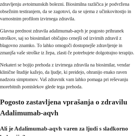
zdravljenju avtoimunskih bolezni. Biosimilna različica je podvržena
obsežnim testiranjem, da se zagotovi, da se ujema z učinkovitostjo in
varnostnim profilom izvirnega zdravila.
Glavna prednost zdravila adalimumab-aqvh je pogosto prihranek
stroškov, saj so biosimilari običajno cenejši od izvirnih zdravil z
blagovno znamko. To lahko omogoči dostopnejše zdravljenje in
zmanjša vaše stroške iz žepa, zlasti če potrebujete dolgotrajno terapijo.
Nekateri se bojijo prehoda z izvirnega zdravila na biosimilar, vendar
klinične študije kažejo, da ljudje, ki preidejo, ohranijo enako raven
nadzora simptomov. Vaš zdravnik vam lahko pomaga pri reševanju
morebitnih pomislekov glede tega prehoda.
Pogosto zastavljena vprašanja o zdravilu
Adalimumab-aqvh
Ali je Adalimumab-aqvh varen za ljudi s sladkorno