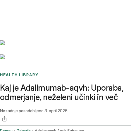
Benchmarks
Stories
FAQ
Sign up / Log in
HEALTH LIBRARY
Kaj je Adalimumab-aqvh: Uporaba,
odmerjanje, neželeni učinki in več
Nazadnje posodobljeno
3. april 2026
Domov
Zdravila
Adalimumab Aqvh Subcutaneous Route