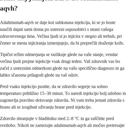
aqvh?
Adalimumab-aqvh se daje kot subkutana injekcija, ki se jo boste
naučili dajati sami doma po ustrezni usposobitvi s strani vašega
zdravstvenega tima. Večina ljudi si jo injicira v stegno ali trebuh, pri
čemer se mesta injiciranja izmenjujejo, da bi preprečili draženje kože.
Tipični režim odmerjanja se razlikuje glede na vaše stanje, vendar
večina ljudi prejme injekcije vsak drugi teden. Vaš zdravnik vas bo
začel z ustreznim odmerkom glede na vašo specifično diagnozo in ga
lahko sčasoma prilagodi glede na vaš odziv.
Pred vsako injekcijo pustite, da se zdravilo segreje na sobno
temperaturo približno 15–30 minut. To naredi injekcijo bolj udobno in
zagotavlja pravilno delovanje zdravila. Ni vam treba jemati zdravila s
hrano ali se izogibati uživanju hrane pred injekcijo.
Zdravilo shranjujte v hladilniku med 2–8 °C in ga zaščitite pred
svetlobo. Nikoli ne zamrzujte adalimumab-aqvh ali močno pretresajte