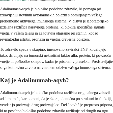
Adalimumab-aqvh je biološko podobno zdravilo, ki pomaga pri
zdravljenju številnih avtoimunskih bolezni s pomirjanjem vašega
prekomerno aktivnega imunskega sistema. V bistvu je laboratorijsko
izdelana različica naravnega proteina, ki blokira specifične signale
vnetja v vašem telesu in zagotavlja olajšanje pri stanjih, kot so
revmatoidni artritis, psoriaza in vnetna črevesna bolezen.
To zdravilo spada v skupino, imenovano zaviralci TNF, ki delujejo
tako, da ciljajo na tumorski nekrotični faktor alfa, protein, ki povzroča
vnetje in poškodbe sklepov, kadar je prisoten v presežku. Predstavljajte
si ga kot nežno zavoro na vnetnem odzivu vašega imunskega sistema.
Kaj je Adalimumab-aqvh?
Adalimumab-aqvh je biološko podobna različica originalnega zdravila
adalimumab, kar pomeni, da je skoraj identična po strukturi in funkciji,
vendar jo proizvaja drug proizvajalec. Del "aqvh" je preprosto pripona,
ki to posebno biološko podobno zdravilo razlikuje od drugih na trgu.