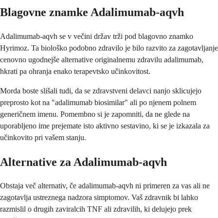
Blagovne znamke Adalimumab-aqvh
Adalimumab-aqvh se v večini držav trži pod blagovno znamko
Hyrimoz. Ta biološko podobno zdravilo je bilo razvito za zagotavljanje
cenovno ugodnejše alternative originalnemu zdravilu adalimumab,
hkrati pa ohranja enako terapevtsko učinkovitost.
Morda boste slišali tudi, da se zdravstveni delavci nanjo sklicujejo
preprosto kot na "adalimumab biosimilar" ali po njenem polnem
generičnem imenu. Pomembno si je zapomniti, da ne glede na
uporabljeno ime prejemate isto aktivno sestavino, ki se je izkazala za
učinkovito pri vašem stanju.
Alternative za Adalimumab-aqvh
Obstaja več alternativ, če adalimumab-aqvh ni primeren za vas ali ne
zagotavlja ustreznega nadzora simptomov. Vaš zdravnik bi lahko
razmislil o drugih zaviralcih TNF ali zdravilih, ki delujejo prek