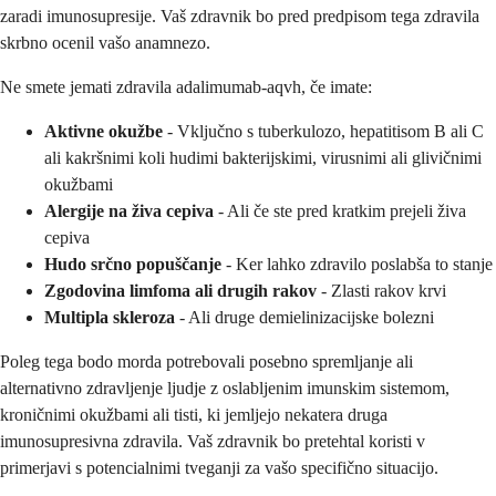
zaradi imunosupresije. Vaš zdravnik bo pred predpisom tega zdravila
skrbno ocenil vašo anamnezo.
Ne smete jemati zdravila adalimumab-aqvh, če imate:
Aktivne okužbe
- Vključno s tuberkulozo, hepatitisom B ali C
ali kakršnimi koli hudimi bakterijskimi, virusnimi ali glivičnimi
okužbami
Alergije na živa cepiva
- Ali če ste pred kratkim prejeli živa
cepiva
Hudo srčno popuščanje
- Ker lahko zdravilo poslabša to stanje
Zgodovina limfoma ali drugih rakov
- Zlasti rakov krvi
Multipla skleroza
- Ali druge demielinizacijske bolezni
Poleg tega bodo morda potrebovali posebno spremljanje ali
alternativno zdravljenje ljudje z oslabljenim imunskim sistemom,
kroničnimi okužbami ali tisti, ki jemljejo nekatera druga
imunosupresivna zdravila. Vaš zdravnik bo pretehtal koristi v
primerjavi s potencialnimi tveganji za vašo specifično situacijo.