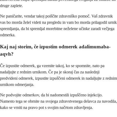
druge zaplete.
Ne paničarite, vendar takoj poiščite zdravniško pomoč. Vaš zdravnik
vas bo morda želel videti na pregledu in vam bo morda prilagodil urnik
spremljanja, da bi spremljal morebitne neželene učinke zaradi večjega
odmerka.
Kaj naj storim, če izpustim odmerek adalimumaba-
aqvh?
Če izpustite odmerek, ga vzemite takoj, ko se spomnite, nato pa
nadaljujte z rednim urnikom. Če pa je skoraj čas za naslednji
predvideni odmerek, izpustite izpuščeni odmerek in nadaljujte z rednim
urnikom odmerjanja.
Ne podvojite odmerkov, da bi nadomestili izpuščeno injekcijo.
Namesto tega se obrnite na svojega zdravstvenega delavca za navodila,
kako se vrniti na pravo pot s svojim načrtom zdravljenja.