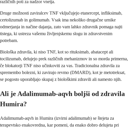
različnih poti za nadzor vnetja.
Druge možnosti zaviralcev TNF vključujejo etanercept, infliksimab,
certolizumab in golimumab. Vsak ima nekoliko drugačne urnike
odmerjanja in načine dajanja, zato vam lahko zdravnik pomaga najti
tistega, ki ustreza vašemu življenjskemu slogu in zdravstvenim
potrebam.
Biološka zdravila, ki niso TNF, kot so rituksimab, abatacept ali
tocilizumab, delujejo prek različnih mehanizmov in so morda primerna,
če blokatorji TNF niso učinkoviti za vas. Tradicionalna zdravila za
spremembo bolezni, ki zavirajo revmo (DMARD), kot je metotreksat,
se pogosto uporabljajo skupaj z biološkimi zdravili ali namesto njih.
Ali je Adalimumab-aqvh boljši od zdravila
Humira?
Adalimumab-aqvh in Humira (izvirni adalimumab) se štejeta za
terapevtsko enakovredna, kar pomeni, da enako dobro delujeta pri