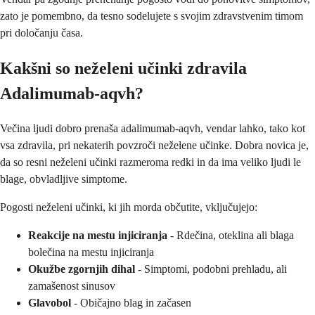
zato je pomembno, da tesno sodelujete s svojim zdravstvenim timom
pri določanju časa.
Kakšni so neželeni učinki zdravila
Adalimumab-aqvh?
Večina ljudi dobro prenaša adalimumab-aqvh, vendar lahko, tako kot
vsa zdravila, pri nekaterih povzroči neželene učinke. Dobra novica je,
da so resni neželeni učinki razmeroma redki in da ima veliko ljudi le
blage, obvladljive simptome.
Pogosti neželeni učinki, ki jih morda občutite, vključujejo:
Reakcije na mestu injiciranja
- Rdečina, oteklina ali blaga
bolečina na mestu injiciranja
Okužbe zgornjih dihal
- Simptomi, podobni prehladu, ali
zamašenost sinusov
Glavobol
- Običajno blag in začasen