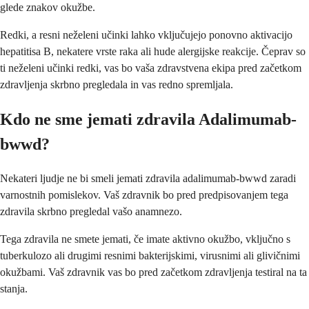
glede znakov okužbe.
Redki, a resni neželeni učinki lahko vključujejo ponovno aktivacijo
hepatitisa B, nekatere vrste raka ali hude alergijske reakcije. Čeprav so
ti neželeni učinki redki, vas bo vaša zdravstvena ekipa pred začetkom
zdravljenja skrbno pregledala in vas redno spremljala.
Kdo ne sme jemati zdravila Adalimumab-
bwwd?
Nekateri ljudje ne bi smeli jemati zdravila adalimumab-bwwd zaradi
varnostnih pomislekov. Vaš zdravnik bo pred predpisovanjem tega
zdravila skrbno pregledal vašo anamnezo.
Tega zdravila ne smete jemati, če imate aktivno okužbo, vključno s
tuberkulozo ali drugimi resnimi bakterijskimi, virusnimi ali glivičnimi
okužbami. Vaš zdravnik vas bo pred začetkom zdravljenja testiral na ta
stanja.