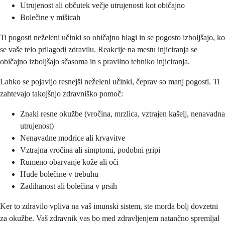
Utrujenost ali občutek večje utrujenosti kot običajno
Bolečine v mišicah
Ti pogosti neželeni učinki so običajno blagi in se pogosto izboljšajo, ko
se vaše telo prilagodi zdravilu. Reakcije na mestu injiciranja se
običajno izboljšajo sčasoma in s pravilno tehniko injiciranja.
Lahko se pojavijo resnejši neželeni učinki, čeprav so manj pogosti. Ti
zahtevajo takojšnjo zdravniško pomoč:
Znaki resne okužbe (vročina, mrzlica, vztrajen kašelj, nenavadna
utrujenost)
Nenavadne modrice ali krvavitve
Vztrajna vročina ali simptomi, podobni gripi
Rumeno obarvanje kože ali oči
Hude bolečine v trebuhu
Zadihanost ali bolečina v prsih
Ker to zdravilo vpliva na vaš imunski sistem, ste morda bolj dovzetni
za okužbe. Vaš zdravnik vas bo med zdravljenjem natančno spremljal