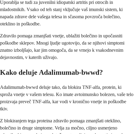
Uporablja se tudi za juvenilni idiopatski artritis pri otrocih in
mladostnikih. Vsako od teh stanj vključuje vaš imunski sistem, ki
napada zdrave dele vašega telesa in sčasoma povzroča bolečino,
oteklino in poškodbe.
Zdravilo pomaga zmanjšati vnetje, ublažiti bolečino in upočasniti
poškodbe sklepov. Mnogi ljudje ugotovijo, da se njihovi simptomi
znatno izboljšajo, kar jim omogoča, da se vrnejo k vsakodnevnim
dejavnostim, v katerih uživajo.
Kako deluje Adalimumab-bwwd?
Adalimumab-bwwd deluje tako, da blokira TNF-alfa, protein, ki
sproža vnetje v vašem telesu. Ko imate avtoimunsko bolezen, vaše telo
proizvaja preveč TNF-alfa, kar vodi v kronično vnetje in poškodbe
tkiv.
Z blokiranjem tega proteina zdravilo pomaga zmanjšati oteklino,
bolečino in druge simptome. Velja za močno, ciljno usmerjeno