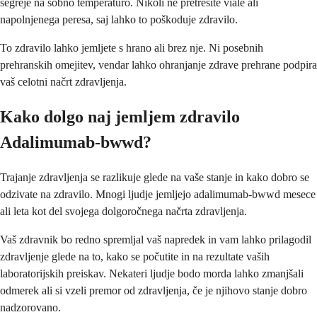
segreje na sobno temperaturo. Nikoli ne pretresite viale ali
napolnjenega peresa, saj lahko to poškoduje zdravilo.
To zdravilo lahko jemljete s hrano ali brez nje. Ni posebnih
prehranskih omejitev, vendar lahko ohranjanje zdrave prehrane podpira
vaš celotni načrt zdravljenja.
Kako dolgo naj jemljem zdravilo
Adalimumab-bwwd?
Trajanje zdravljenja se razlikuje glede na vaše stanje in kako dobro se
odzivate na zdravilo. Mnogi ljudje jemljejo adalimumab-bwwd mesece
ali leta kot del svojega dolgoročnega načrta zdravljenja.
Vaš zdravnik bo redno spremljal vaš napredek in vam lahko prilagodil
zdravljenje glede na to, kako se počutite in na rezultate vaših
laboratorijskih preiskav. Nekateri ljudje bodo morda lahko zmanjšali
odmerek ali si vzeli premor od zdravljenja, če je njihovo stanje dobro
nadzorovano.