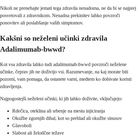
Nikoli ne prenehajte jemati tega zdravila nenadoma, ne da bi se najprej
posvetovali z zdravnikom. Nenadna prekinitev lahko povzroči
ponovitev ali poslabšanje vaših simptomov.
Kakšni so neželeni učinki zdravila
Adalimumab-bwwd?
Kot vsa zdravila lahko tudi adalimumab-bwwd povzroči neželene
učinke, čeprav jih ne doživijo vsi. Razumevanje, na kaj morate biti
pozorni, vam pomaga, da ostanete varni, medtem ko dobivate koristi
zdravljenja.
Najpogostejši neželeni učinki, ki jih lahko doživite, vključujejo:
Rdečica, oteklina ali srbenje na mestu injiciranja
Okužbe zgornjih dihal, kot so prehlad ali okužbe sinusov
Glavoboli
Slabost ali želodčne težave