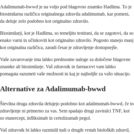
Adalimumab-bwwd je na voljo pod blagovno znamko Hadlima. To je
biosimilarna različica originalnega zdravila adalimumab, kar pomeni,
da deluje zelo podobno kot originalno zdravilo.
Biosimilarji, kot je Hadlima, so temeljito testirani, da se zagotovi, da so
enako varni in učinkoviti kot originalno zdravilo. Pogosto stanejo manj
kot originalna različica, zaradi česar je zdravljenje dostopnejše.
Vaše zavarovanje ima lahko prednostne naloge za določene blagovne
znamke ali biosimilarje. Vaš zdravnik in farmacevt vam lahko
pomagata razumeti vaše možnosti in kaj je najboljše za vašo situacijo.
Alternative za Adalimumab-bwwd
Številna druga zdravila delujejo podobno kot adalimumab-bwwd, če to
zdravljenje ni primerno za vas. Sem spadajo drugi zaviralci TNF, kot
so etanercept, infliksimab in certolizumab pegol.
Vaš zdravnik bi lahko razmislil tudi o drugih vrstah bioloških zdravil,