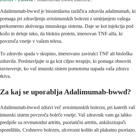
Adalimumab-bwwd je biosimilarna različica zdravila adalimumab, ki
pomaga pri zdravljenju avtoimunskih bolezni z umirjanjem vašega
prekomerno aktivnega imunskega sistema. Daje se kot injekcija pod
kožo in deluje tako, da blokira protein, imenovan TNF-alfa, ki
povzroča vnetje v vašem telesu.
To zdravilo spada v skupino, imenovano zaviralci TNF ali biološka
zdravila. Predstavljajte si ga kot ciljno terapijo, ki pomaga obnoviti
ravnovesje, ko vaš imunski sistem pomotoma napada vaša zdrava
tkiva.
Za kaj se uporablja Adalimumab-bwwd?
Adalimumab-bwwd zdravi več avtoimunskih bolezni, pri katerih vaš
imunski sistem povzroča boleče vnetje. Vaš zdravnik vam ga lahko
predpiše za revmatoidni artritis, psoriatični artritis, ankilozirajoči
spondilitis, Crohnovo bolezen, ulcerozni kolitis ali plakatno psoriazo.