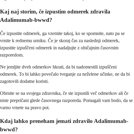
Kaj naj storim, če izpustim odmerek zdravila
Adalimumab-bwwd?
Če izpustite odmerek, ga vzemite takoj, ko se spomnite, nato pa se
vrnite k rednemu urniku. Če je skoraj čas za naslednji odmerek,
izpustite izpuščeni odmerek in nadaljujte z običajnim časovnim
razporedom.
Ne jemljite dveh odmerkov hkrati, da bi nadomestili izpuščeni
odmerek. To bi lahko povečalo tveganje za neželene učinke, ne da bi
zagotovili dodatne koristi.
Obrnite se na svojega zdravnika, če ste izpustili več odmerkov ali če
niste prepričani glede časovnega razporeda. Pomagali vam bodo, da se
varno vrnete na pravo pot.
Kdaj lahko preneham jemati zdravilo Adalimumab-
bwwd?