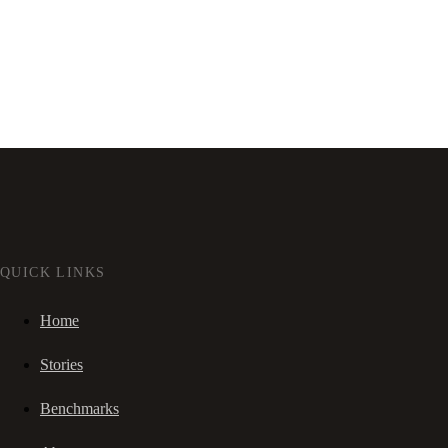
QUICK LINKS
Home
Stories
Benchmarks