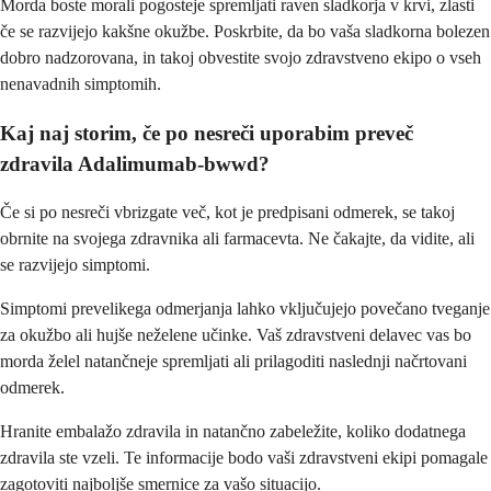
Morda boste morali pogosteje spremljati raven sladkorja v krvi, zlasti
če se razvijejo kakšne okužbe. Poskrbite, da bo vaša sladkorna bolezen
dobro nadzorovana, in takoj obvestite svojo zdravstveno ekipo o vseh
nenavadnih simptomih.
Kaj naj storim, če po nesreči uporabim preveč
zdravila Adalimumab-bwwd?
Če si po nesreči vbrizgate več, kot je predpisani odmerek, se takoj
obrnite na svojega zdravnika ali farmacevta. Ne čakajte, da vidite, ali
se razvijejo simptomi.
Simptomi prevelikega odmerjanja lahko vključujejo povečano tveganje
za okužbo ali hujše neželene učinke. Vaš zdravstveni delavec vas bo
morda želel natančneje spremljati ali prilagoditi naslednji načrtovani
odmerek.
Hranite embalažo zdravila in natančno zabeležite, koliko dodatnega
zdravila ste vzeli. Te informacije bodo vaši zdravstveni ekipi pomagale
zagotoviti najboljše smernice za vašo situacijo.