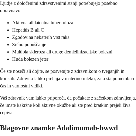
Ljudje z določenimi zdravstvenimi stanji potrebujejo posebno
obravnavo:
Aktivna ali latentna tuberkuloza
Hepatitis B ali C
Zgodovina nekaterih vrst raka
Srčno popuščanje
Multipla skleroza ali druge demielinizacijske bolezni
Huda bolezen jeter
Če ste noseči ali dojite, se posvetujte z zdravnikom o tveganjih in
koristih. Zdravilo lahko prehaja v materino mleko, zato sta pomembna
čas in varnostni vidiki.
Vaš zdravnik vam lahko priporoči, da počakate z začetkom zdravljenja,
če imate kakršne koli aktivne okužbe ali ste pred kratkim prejeli živa
cepiva.
Blagovne znamke Adalimumab-bwwd