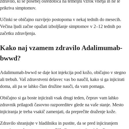
zdravilo, ki se posebej osredotoča na temeljni vzrok vnetja in ne le
prikriva simptomov.
Učinki se običajno razvijejo postopoma v nekaj tednih do mesecih.
Večina ljudi začne opažati izboljšanje simptomov v 2–12 tednih po
začetku zdravljenja.
Kako naj vzamem zdravilo Adalimumab-
bwwd?
Adalimumab-bwwd se daje kot injekcija pod kožo, običajno v stegno
ali trebuh. Vaš zdravstveni delavec vas bo naučil, kako si ga injicirati
doma, ali pa se lahko član družine nauči, da vam pomaga.
Običajno si ga boste injicirali vsak drugi teden, čeprav vam lahko
zdravnik prilagodi časovno razporeditev glede na vaše stanje. Mesto
injiciranja je treba vsakič zamenjati, da preprečite draženje kože.
Zdravilo shranjujte v hladilniku in pustite, da se pred injiciranjem