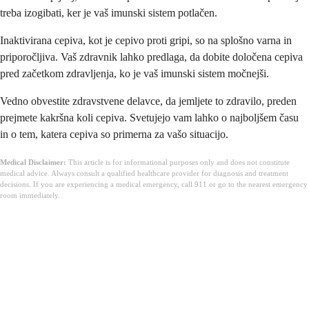
treba izogibati, ker je vaš imunski sistem potlačen.
Inaktivirana cepiva, kot je cepivo proti gripi, so na splošno varna in
priporočljiva. Vaš zdravnik lahko predlaga, da dobite določena cepiva
pred začetkom zdravljenja, ko je vaš imunski sistem močnejši.
Vedno obvestite zdravstvene delavce, da jemljete to zdravilo, preden
prejmete kakršna koli cepiva. Svetujejo vam lahko o najboljšem času
in o tem, katera cepiva so primerna za vašo situacijo.
Medical Disclaimer:
This article is for informational purposes only and does not constitute
medical advice. Always consult a qualified healthcare provider for diagnosis and treatment
decisions. If you are experiencing a medical emergency, call 911 or go to the nearest emergency
room immediately.