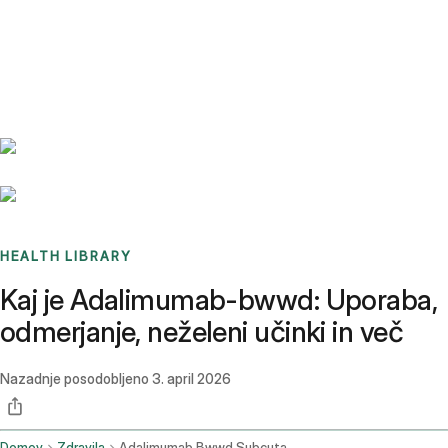
Benchmarks
Stories
FAQ
Sign up / Log in
HEALTH LIBRARY
Kaj je Adalimumab-bwwd: Uporaba,
odmerjanje, neželeni učinki in več
Nazadnje posodobljeno
3. april 2026
Domov
Zdravila
Adalimumab Bwwd Subcutaneous Route