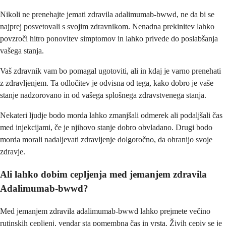
Nikoli ne prenehajte jemati zdravila adalimumab-bwwd, ne da bi se
najprej posvetovali s svojim zdravnikom. Nenadna prekinitev lahko
povzroči hitro ponovitev simptomov in lahko privede do poslabšanja
vašega stanja.
Vaš zdravnik vam bo pomagal ugotoviti, ali in kdaj je varno prenehati
z zdravljenjem. Ta odločitev je odvisna od tega, kako dobro je vaše
stanje nadzorovano in od vašega splošnega zdravstvenega stanja.
Nekateri ljudje bodo morda lahko zmanjšali odmerek ali podaljšali čas
med injekcijami, če je njihovo stanje dobro obvladano. Drugi bodo
morda morali nadaljevati zdravljenje dolgoročno, da ohranijo svoje
zdravje.
Ali lahko dobim cepljenja med jemanjem zdravila
Adalimumab-bwwd?
Med jemanjem zdravila adalimumab-bwwd lahko prejmete večino
rutinskih cepljenj, vendar sta pomembna čas in vrsta. Živih cepiv se je