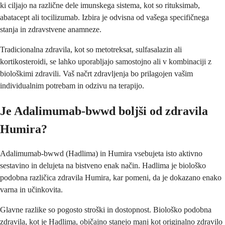
ki ciljajo na različne dele imunskega sistema, kot so rituksimab,
abatacept ali tocilizumab. Izbira je odvisna od vašega specifičnega
stanja in zdravstvene anamneze.
Tradicionalna zdravila, kot so metotreksat, sulfasalazin ali
kortikosteroidi, se lahko uporabljajo samostojno ali v kombinaciji z
biološkimi zdravili. Vaš načrt zdravljenja bo prilagojen vašim
individualnim potrebam in odzivu na terapijo.
Je Adalimumab-bwwd boljši od zdravila
Humira?
Adalimumab-bwwd (Hadlima) in Humira vsebujeta isto aktivno
sestavino in delujeta na bistveno enak način. Hadlima je biološko
podobna različica zdravila Humira, kar pomeni, da je dokazano enako
varna in učinkovita.
Glavne razlike so pogosto stroški in dostopnost. Biološko podobna
zdravila, kot je Hadlima, običajno stanejo manj kot originalno zdravilo