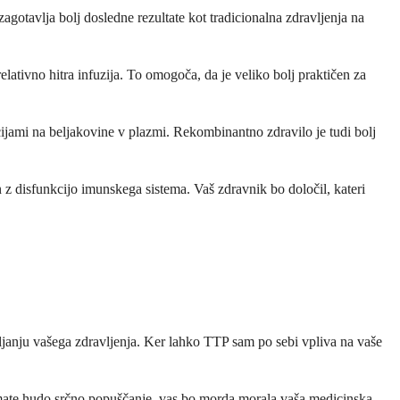
otavlja bolj dosledne rezultate kot tradicionalna zdravljenja na
tivno hitra infuzija. To omogoča, da je veliko bolj praktičen za
jami na beljakovine v plazmi. Rekombinantno zdravilo je tudi bolj
 z disfunkcijo imunskega sistema. Vaš zdravnik bo določil, kateri
janju vašega zdravljenja. Ker lahko TTP sam po sebi vpliva na vaše
Če imate hudo srčno popuščanje, vas bo morda morala vaša medicinska