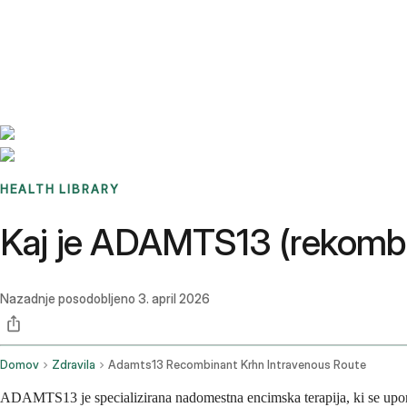
Benchmarks
Stories
FAQ
Sign up / Log in
HEALTH LIBRARY
Kaj je ADAMTS13 (rekombin
Nazadnje posodobljeno
3. april 2026
Domov
Zdravila
Adamts13 Recombinant Krhn Intravenous Route
ADAMTS13 je specializirana nadomestna encimska terapija, ki se upora