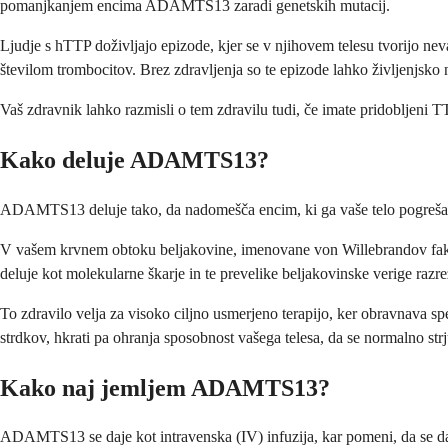
pomanjkanjem encima ADAMTS13 zaradi genetskih mutacij.
Ljudje s hTTP doživljajo epizode, kjer se v njihovem telesu tvorijo ne
številom trombocitov. Brez zdravljenja so te epizode lahko življenjsko 
Vaš zdravnik lahko razmisli o tem zdravilu tudi, če imate pridobljeni T
Kako deluje ADAMTS13?
ADAMTS13 deluje tako, da nadomešča encim, ki ga vaše telo pogreša ali n
V vašem krvnem obtoku beljakovine, imenovane von Willebrandov fakto
deluje kot molekularne škarje in te prevelike beljakovinske verige razre
To zdravilo velja za visoko ciljno usmerjeno terapijo, ker obravnava
strdkov, hkrati pa ohranja sposobnost vašega telesa, da se normalno strju
Kako naj jemljem ADAMTS13?
ADAMTS13 se daje kot intravenska (IV) infuzija, kar pomeni, da se daj