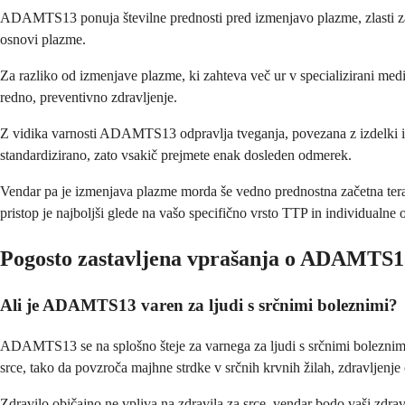
ADAMTS13 ponuja številne prednosti pred izmenjavo plazme, zlasti za lj
osnovi plazme.
Za razliko od izmenjave plazme, ki zahteva več ur v specializirani me
redno, preventivno zdravljenje.
Z vidika varnosti ADAMTS13 odpravlja tveganja, povezana z izdelki iz 
standardizirano, zato vsakič prejmete enak dosleden odmerek.
Vendar pa je izmenjava plazme morda še vedno prednostna začetna terapi
pristop je najboljši glede na vašo specifično vrsto TTP in individualne 
Pogosto zastavljena vprašanja o ADAMTS1
Ali je ADAMTS13 varen za ljudi s srčnimi boleznimi?
ADAMTS13 se na splošno šteje za varnega za ljudi s srčnimi boleznimi,
srce, tako da povzroča majhne strdke v srčnih krvnih žilah, zdravljenje
Zdravilo običajno ne vpliva na zdravila za srce, vendar bodo vaši zdra