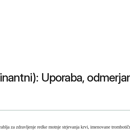
antni): Uporaba, odmerjanj
blja za zdravljenje redke motnje strjevanja krvi, imenovane trombotič