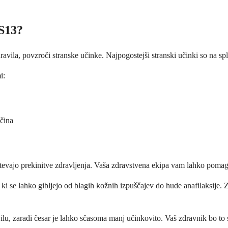
TS13?
la, povzroči stranske učinke. Najpogostejši stranski učinki so na splo
i:
ečina
ahtevajo prekinitve zdravljenja. Vaša zdravstvena ekipa vam lahko pomag
, ki se lahko gibljejo od blagih kožnih izpuščajev do hude anafilaksije. 
avilu, zaradi česar je lahko sčasoma manj učinkovito. Vaš zdravnik bo to