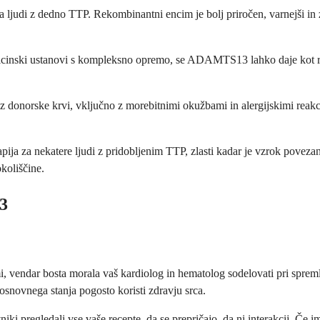
udi z dedno TTP. Rekombinantni encim je bolj priročen, varnejši in zag
dicinski ustanovi s kompleksno opremo, se ADAMTS13 lahko daje kot rela
donorske krvi, vključno z morebitnimi okužbami in alergijskimi reakci
ja za nekatere ljudi z pridobljenim TTP, zlasti kadar je vzrok povezan
okoliščine.
3
 vendar bosta morala vaš kardiolog in hematolog sodelovati pri spreml
 osnovnega stanja pogosto koristi zdravju srca.
vniki pregledali vse vaše recepte, da se prepričajo, da ni interakcij. 