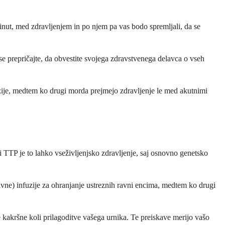
 minut, med zdravljenjem in po njem pa vas bodo spremljali, da se
se prepričajte, da obvestite svojega zdravstvenega delavca o vseh
fuzije, medtem ko drugi morda prejmejo zdravljenje le med akutnimi
 TTP je to lahko vseživljenjsko zdravljenje, saj osnovno genetsko
ivne) infuzije za ohranjanje ustreznih ravni encima, medtem ko drugi
kakršne koli prilagoditve vašega urnika. Te preiskave merijo vašo