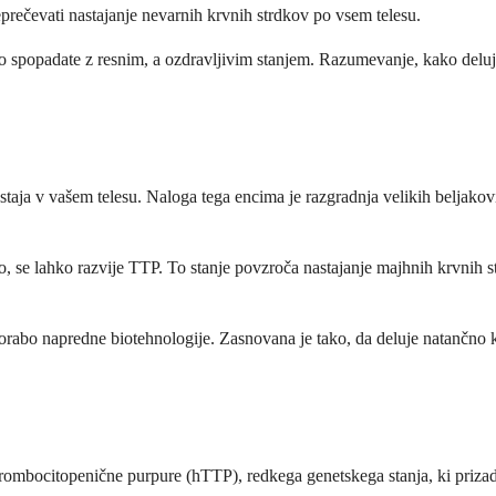
prečevati nastajanje nevarnih krvnih strdkov po vsem telesu.
no spopadate z resnim, a ozdravljivim stanjem. Razumevanje, kako deluj
taja v vašem telesu. Naloga tega encima je razgradnja velikih beljakov
no, se lahko razvije TTP. To stanje povzroča nastajanje majhnih krvnih s
bo napredne biotehnologije. Zasnovana je tako, da deluje natančno kot
bocitopenične purpure (hTTP), redkega genetskega stanja, ki prizadene