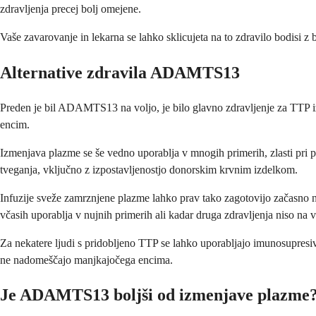
zdravljenja precej bolj omejene.
Vaše zavarovanje in lekarna se lahko sklicujeta na to zdravilo bodi
Alternative zdravila ADAMTS13
Preden je bil ADAMTS13 na voljo, je bilo glavno zdravljenje za TTP i
encim.
Izmenjava plazme se še vedno uporablja v mnogih primerih, zlasti pri 
tveganja, vključno z izpostavljenostjo donorskim krvnim izdelkom.
Infuzije sveže zamrznjene plazme lahko prav tako zagotovijo začasno n
včasih uporablja v nujnih primerih ali kadar druga zdravljenja niso na v
Za nekatere ljudi s pridobljeno TTP se lahko uporabljajo imunosupres
ne nadomeščajo manjkajočega encima.
Je ADAMTS13 boljši od izmenjave plazme