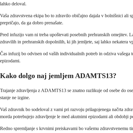
lahko deloval.
Vaša zdravstvena ekipa bo to zdravilo običajno dajala v bolnišnici ali 
prepričajo, da ga dobro prenašate.
Pred infuzijo vam ni treba upoštevati posebnih prehranskih omejitev. L
zdravilih in prehranskih dopolnilih, ki jih jemljete, saj lahko nekatera v
Čas infuzij bo odvisen od vaših individualnih potreb in odziva vašega 
epizodami.
Kako dolgo naj jemljem ADAMTS13?
Trajanje zdravljenja z ADAMTS13 se znatno razlikuje od osebe do osebe
stanje ne izgine.
Vaš zdravnik bo sodeloval z vami pri razvoju prilagojenega načrta zdrav
morda potrebujejo zdravljenje le med akutnimi epizodami ali obdobji 
Redno spremljanje s krvnimi preiskavami bo vašemu zdravstvenemu timu 