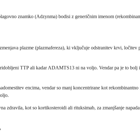
si z blagovno znamko (Adzynma) bodisi z generičnim imenom (rekombina
zmenjava plazme (plazmafereza), ki vključuje odstranitev krvi, ločite
pridobljeni TTP ali kadar ADAMTS13 ni na voljo. Vendar pa je to bolj i
adomestitev encima, vendar so manj koncentrirane kot rekombinantno zdr
oljo.
ivna zdravila, kot so kortikosteroidi ali rituksimab, za zmanjšanje 
?