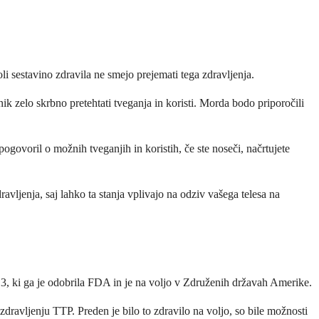
 sestavino zdravila ne smejo prejemati tega zdravljenja.
ik zelo skrbno pretehtati tveganja in koristi. Morda bodo priporočili
ogovoril o možnih tveganjih in koristih, če ste noseči, načrtujete
vljenja, saj lahko ta stanja vplivajo na odziv vašega telesa na
i ga je odobrila FDA in je na voljo v Združenih državah Amerike.
ravljenju TTP. Preden je bilo to zdravilo na voljo, so bile možnosti