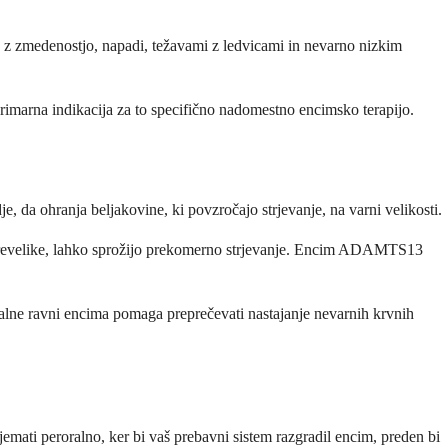
o z zmedenostjo, napadi, težavami z ledvicami in nevarno nizkim
primarna indikacija za to specifično nadomestno encimsko terapijo.
, da ohranja beljakovine, ki povzročajo strjevanje, na varni velikosti.
o prevelike, lahko sprožijo prekomerno strjevanje. Encim ADAMTS13
alne ravni encima pomaga preprečevati nastajanje nevarnih krvnih
mati peroralno, ker bi vaš prebavni sistem razgradil encim, preden bi