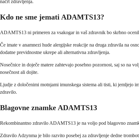
načrt zdravljenja.
Kdo ne sme jemati ADAMTS13?
ADAMTS13 ni primeren za vsakogar in vaš zdravnik bo skrbno ocenil, ali
Če imate v anamnezi hude alergijske reakcije na druga zdravila na osnov
dodatne previdnostne ukrepe ali alternativna zdravljenja.
Nosečnice in doječe matere zahtevajo posebno pozornost, saj so na voljo
nosečnost ali dojite.
Ljudje z določenimi motnjami imunskega sistema ali tisti, ki jemljejo i
zdravilo.
Blagovne znamke ADAMTS13
Rekombinantno zdravilo ADAMTS13 je na voljo pod blagovno znamko 
Zdravilo Adzynma je bilo razvito posebej za zdravljenje dedne trombot