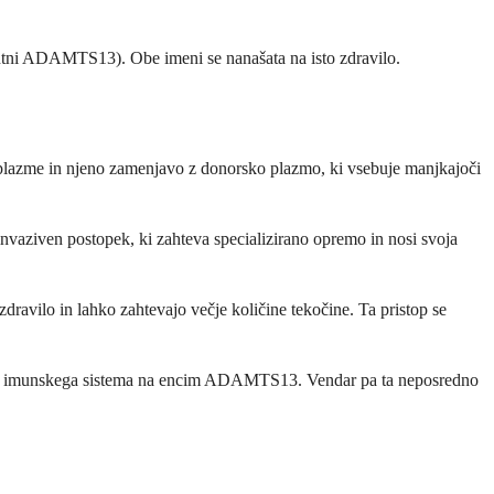
ntni ADAMTS13). Obe imeni se nanašata na isto zdravilo.
v plazme in njeno zamenjavo z donorsko plazmo, ki vsebuje manjkajoči
nvaziven postopek, ki zahteva specializirano opremo in nosi svoja
avilo in lahko zahtevajo večje količine tekočine. Ta pristop se
napada imunskega sistema na encim ADAMTS13. Vendar pa ta neposredno