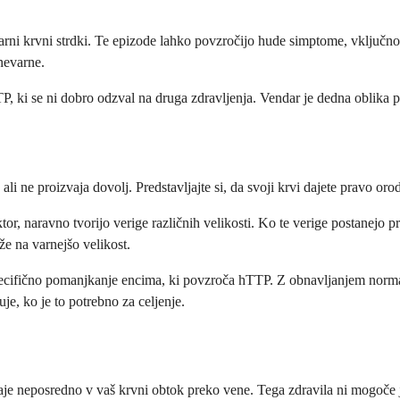
varni krvni strdki. Te epizode lahko povzročijo hude simptome, vključn
nevarne.
TP, ki se ni dobro odzval na druga zdravljenja. Vendar je dedna oblika 
e proizvaja dovolj. Predstavljajte si, da svoji krvi dajete pravo orodje
r, naravno tvorijo verige različnih velikosti. Ko te verige postanej
že na varnejšo velikost.
 specifično pomanjkanje encima, ki povzroča hTTP. Z obnavljanjem norm
je, ko je to potrebno za celjenje.
e neposredno v vaš krvni obtok preko vene. Tega zdravila ni mogoče je