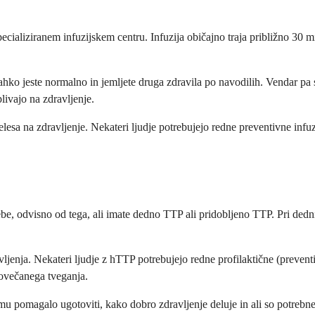
specializiranem infuzijskem centru. Infuzija običajno traja približno 30
ahko jeste normalno in jemljete druga zdravila po navodilih. Vendar pa 
plivajo na zdravljenje.
telesa na zdravljenje. Nekateri ljudje potrebujejo redne preventivne in
, odvisno od tega, ali imate dedno TTP ali pridobljeno TTP. Pri dedni
ljenja. Nekateri ljudje z hTTP potrebujejo redne profilaktične (prevent
povečanega tveganja.
pomagalo ugotoviti, kako dobro zdravljenje deluje in ali so potrebne 