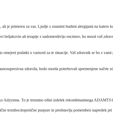
 je primeren za vas. Ljudje z znanimi hudimi alergijami na katero koli
i beljakovin ali terapije z nadomestitvijo encimov, bo moral vaš zdravn
 omejeni podatki o varnosti za te situacije. Vaš zdravnik se bo z vami p
munosupresivna zdravila, bodo morda potrebovali spremenjene načrte zdra
Adzynma. To je trenutno edini izdelek rekombinantnega ADAMTS13, k
ične trombocitopenične purpure in predstavlja pomemben napredek pri zd