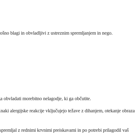
šno blagi in obvladljivi z ustreznim spremljanjem in nego.
a obvladati morebitno nelagodje, ki ga občutite.
Znaki alergijske reakcije vključujejo težave z dihanjem, otekanje obraza
 spremljal z rednimi krvnimi preiskavami in po potrebi prilagodil vaš