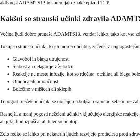
aktivnost ADAMTS13 in spremljajo znake epizod TTP.
Kakšni so stranski učinki zdravila ADAM
Večina ljudi dobro prenaša ADAMTS13, vendar lahko, tako kot vsa zdravi
Tukaj so stranski učinki, ki jih morda občutite, začenši z najpogostejšim
Glavobol in blaga utrujenost
Slabost ali nelagodje v želodcu
Reakcije na mestu infuzije, kot so rdečina, oteklina ali blaga bol
Omotica ali omotičnost
Bolečine v mišicah ali sklepih
Ti pogosti neželeni učinki se običajno izboljšajo sami od sebe in ne z
Resnejši, a manj pogosti neželeni učinki vključujejo alergijske reakcije
ali grla, hud izpuščaj ali hiter srčni utrip.
Zelo redko se lahko pri nekaterih ljudeh razvijejo protitelesa proti zdr