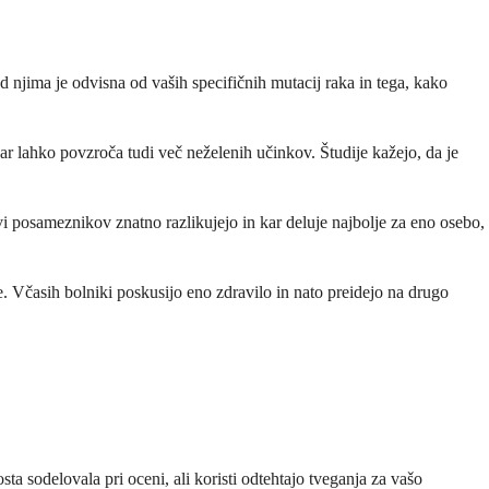
d njima je odvisna od vaših specifičnih mutacij raka in tega, kako
ar lahko povzroča tudi več neželenih učinkov. Študije kažejo, da je
i posameznikov znatno razlikujejo in kar deluje najbolje za eno osebo,
e. Včasih bolniki poskusijo eno zdravilo in nato preidejo na drugo
ta sodelovala pri oceni, ali koristi odtehtajo tveganja za vašo