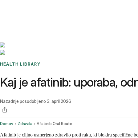
Benchmarks
Stories
FAQ
Sign up / Log in
HEALTH LIBRARY
Kaj je afatinib: uporaba, od
Nazadnje posodobljeno
3. april 2026
Domov
Zdravila
Afatinib Oral Route
Afatinib je ciljno usmerjeno zdravilo proti raku, ki blokira specifične b