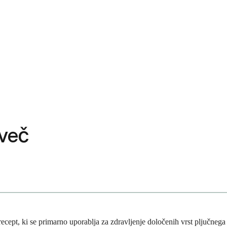
 več
a recept, ki se primarno uporablja za zdravljenje določenih vrst pljučnega