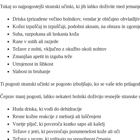
Tukaj so najpogostejši stranski učinki, ki jih lahko doživite med jemanj
Driska (prizadene večino bolnikov, vendar je običajno obvladljiv
Kožni izpuščaj in izpuščaji, podobni aknam, na obrazu in zgornj
Suha, razpokana ali luskasta koža
Rane v ustih ali razjede
Težave z nohti, vključno z okužbo okoli nohtov
Zmanjšan apetit in izguba teže
Utrujenost in šibkost
Slabost in bruhanje
Ti pogosti stranski učinki se pogosto izboljšajo, ko se vaše telo prila
Čeprav manj pogosti, lahko nekateri bolniki doživijo resnejše stranske
Huda driska, ki vodi do dehidracije
Resne kožne reakcije z mehurji ali luščenjem
Vnetje pljuč, ki povzroča kratko sapo ali kašelj
Težave z jetri, ki povzročajo porumenelost kože ali oči
Težave s srcem, ki vplivajo na sposobnost črpanja