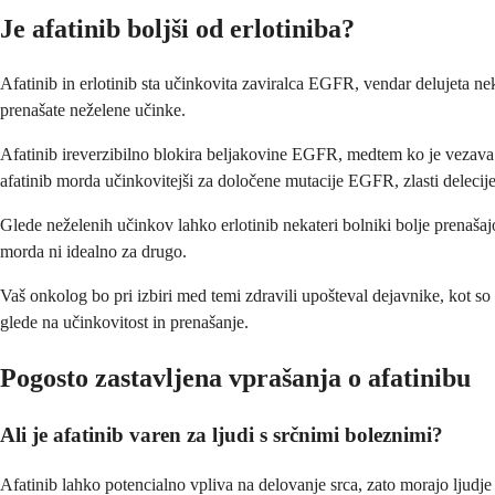
Je afatinib boljši od erlotiniba?
Afatinib in erlotinib sta učinkovita zaviralca EGFR, vendar delujeta ne
prenašate neželene učinke.
Afatinib ireverzibilno blokira beljakovine EGFR, medtem ko je vezava e
afatinib morda učinkovitejši za določene mutacije EGFR, zlasti delecij
Glede neželenih učinkov lahko erlotinib nekateri bolniki bolje prenaša
morda ni idealno za drugo.
Vaš onkolog bo pri izbiri med temi zdravili upošteval dejavnike, kot so
glede na učinkovitost in prenašanje.
Pogosto zastavljena vprašanja o afatinibu
Ali je afatinib varen za ljudi s srčnimi boleznimi?
Afatinib lahko potencialno vpliva na delovanje srca, zato morajo ljudje 