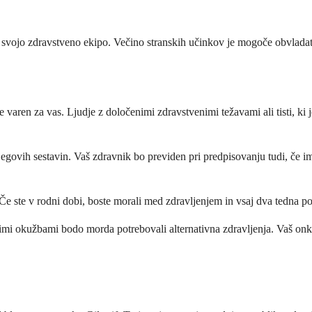
 na svojo zdravstveno ekipo. Večino stranskih učinkov je mogoče obvlad
e varen za vas. Ljudje z določenimi zdravstvenimi težavami ali tisti, ki
njegovih sestavin. Vaš zdravnik bo previden pri predpisovanju tudi, če im
 Če ste v rodni dobi, boste morali med zdravljenjem in vsaj dva tedna p
vnimi okužbami bodo morda potrebovali alternativna zdravljenja. Vaš on