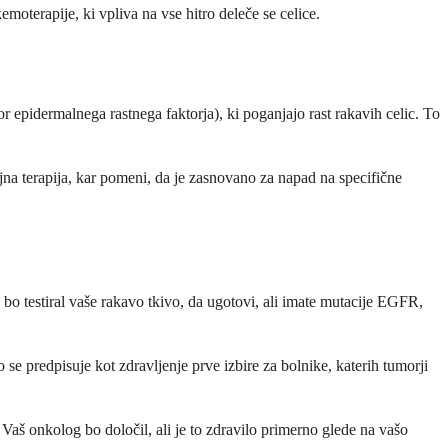
moterapije, ki vpliva na vse hitro deleče se celice.
 epidermalnega rastnega faktorja), ki poganjajo rast rakavih celic. To
ljna terapija, kar pomeni, da je zasnovano za napad na specifične
bo testiral vaše rakavo tkivo, da ugotovi, ali imate mutacije EGFR,
 se predpisuje kot zdravljenje prve izbire za bolnike, katerih tumorji
. Vaš onkolog bo določil, ali je to zdravilo primerno glede na vašo