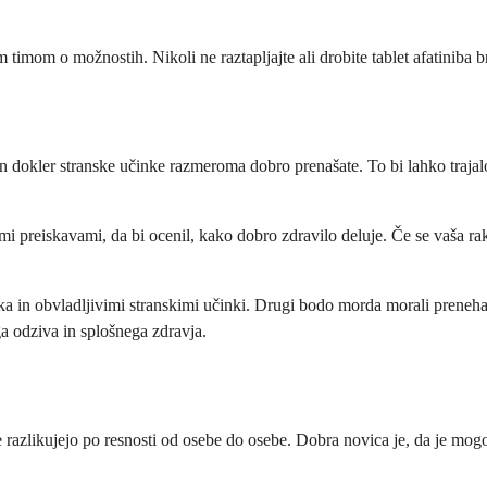
 timom o možnostih. Nikoli ne raztapljajte ali drobite tablet afatiniba 
n dokler stranske učinke razmeroma dobro prenašate. To bi lahko trajalo
 preiskavami, da bi ocenil, kako dobro zdravilo deluje. Če se vaša raka
ka in obvladljivimi stranskimi učinki. Drugi bodo morda morali prenehat
ga odziva in splošnega zdravja.
 se razlikujejo po resnosti od osebe do osebe. Dobra novica je, da je mo