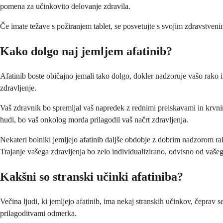
pomena za učinkovito delovanje zdravila.
Če imate težave s požiranjem tablet, se posvetujte s svojim zdravstvenim
Kako dolgo naj jemljem afatinib?
Afatinib boste običajno jemali tako dolgo, dokler nadzoruje vašo rako i
zdravljenje.
Vaš zdravnik bo spremljal vaš napredek z rednimi preiskavami in krvnimi
hudi, bo vaš onkolog morda prilagodil vaš načrt zdravljenja.
Nekateri bolniki jemljejo afatinib daljše obdobje z dobrim nadzorom ra
Trajanje vašega zdravljenja bo zelo individualizirano, odvisno od vaše
Kakšni so stranski učinki afatiniba?
Večina ljudi, ki jemljejo afatinib, ima nekaj stranskih učinkov, čeprav
prilagoditvami odmerka.