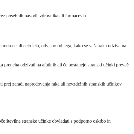
brez posebnih navodil zdravnika ali farmacevta.
 mesece ali celo leta, odvisno od tega, kako se vaša raka odziva na
 preneha odzivati na afatinib ali če postanejo stranski učinki preveč
i prej zaradi napredovanja raka ali nevzdržnih stranskih učinkov.
goče številne stranske učinke obvladati s podporno oskrbo in