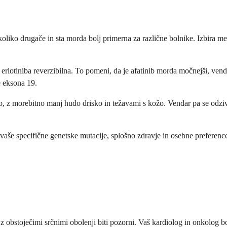
koliko drugače in sta morda bolj primerna za različne bolnike. Izbira me
rlotiniba reverzibilna. To pomeni, da je afatinib morda močnejši, vend
e eksona 19.
jo, z morebitno manj hudo drisko in težavami s kožo. Vendar pa se odziv
 vaše specifične genetske mutacije, splošno zdravje in osebne preferenc
z obstoječimi srčnimi obolenji biti pozorni. Vaš kardiolog in onkolog bos