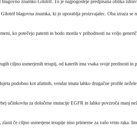
blagovno znamko Gilotrif. To je najpogosteje predpisana oblika zdravi
ilotrif blagovna znamka, ki jo uporablja proizvajalec. Oba izraza se na
meni, ko potečejo patenti in bodo morda v prihodnosti na voljo generičn
ugih ciljno usmerjenih terapij, od katerih ima vsaka svoje prednosti in
elujeta podobno kot afatinib, vendar imata lahko drugačne profile nežele
posebej učinkovita za določene mutacije EGFR in lahko povzroča manj než
zlasti če ciljno usmerjene terapije niso primerne za vašo vrsto raka. I