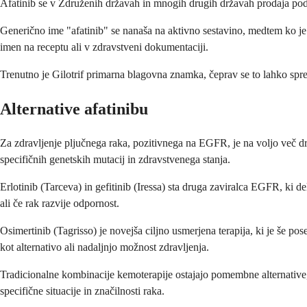
Afatinib se v Združenih državah in mnogih drugih državah prodaja pod 
Generično ime "afatinib" se nanaša na aktivno sestavino, medtem ko je G
imen na receptu ali v zdravstveni dokumentaciji.
Trenutno je Gilotrif primarna blagovna znamka, čeprav se to lahko spre
Alternative afatinibu
Za zdravljenje pljučnega raka, pozitivnega na EGFR, je na voljo več dr
specifičnih genetskih mutacij in zdravstvenega stanja.
Erlotinib (Tarceva) in gefitinib (Iressa) sta druga zaviralca EGFR, ki d
ali če rak razvije odpornost.
Osimertinib (Tagrisso) je novejša ciljno usmerjena terapija, ki je še 
kot alternativo ali nadaljnjo možnost zdravljenja.
Tradicionalne kombinacije kemoterapije ostajajo pomembne alternative, 
specifične situacije in značilnosti raka.