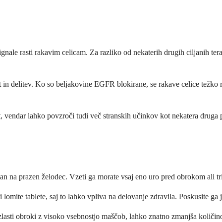
gnale rasti rakavim celicam. Za razliko od nekaterih drugih ciljanih tera
rast in delitev. Ko so beljakovine EGFR blokirane, se rakave celice težk
, vendar lahko povzroči tudi več stranskih učinkov kot nekatera druga p
dan na prazen želodec. Vzeti ga morate vsaj eno uro pred obrokom ali tr
 lomite tablete, saj to lahko vpliva na delovanje zdravila. Poskusite ga
zlasti obroki z visoko vsebnostjo maščob, lahko znatno zmanjša količino