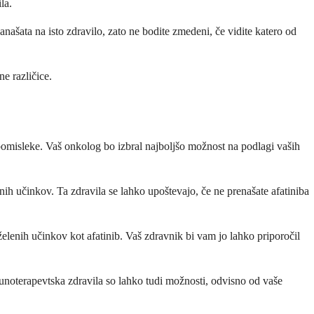
la.
našata na isto zdravilo, zato ne bodite zmedeni, če vidite katero od
e različice.
 pomisleke. Vaš onkolog bo izbral najboljšo možnost na podlagi vaših
nih učinkov. Ta zdravila se lahko upoštevajo, če ne prenašate afatiniba
elenih učinkov kot afatinib. Vaš zdravnik bi vam jo lahko priporočil
munoterapevtska zdravila so lahko tudi možnosti, odvisno od vaše