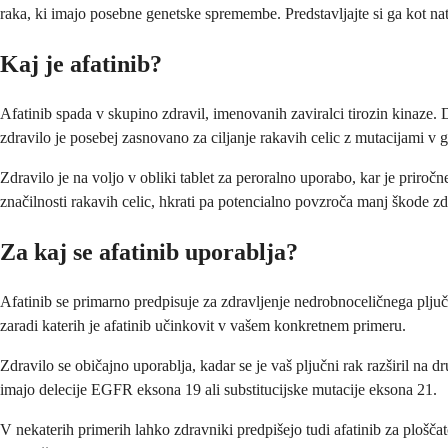
raka, ki imajo posebne genetske spremembe. Predstavljajte si ga kot nat
Kaj je afatinib?
Afatinib spada v skupino zdravil, imenovanih zaviralci tirozin kinaze.
zdravilo je posebej zasnovano za ciljanje rakavih celic z mutacijami v 
Zdravilo je na voljo v obliki tablet za peroralno uporabo, kar je priroč
značilnosti rakavih celic, hkrati pa potencialno povzroča manj škode z
Za kaj se afatinib uporablja?
Afatinib se primarno predpisuje za zdravljenje nedrobnoceličnega plju
zaradi katerih je afatinib učinkovit v vašem konkretnem primeru.
Zdravilo se običajno uporablja, kadar se je vaš pljučni rak razširil na d
imajo delecije EGFR eksona 19 ali substitucijske mutacije eksona 21.
V nekaterih primerih lahko zdravniki predpišejo tudi afatinib za ploščat