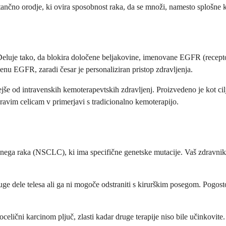
ančno orodje, ki ovira sposobnost raka, da se množi, namesto splošne ke
 Deluje tako, da blokira določene beljakovine, imenovane EGFR (receptor
genu EGFR, zaradi česar je personaliziran pristop zdravljenja.
nejše od intravenskih kemoterapevtskih zdravljenj. Proizvedeno je kot ci
dravim celicam v primerjavi s tradicionalno kemoterapijo.
čnega raka (NSCLC), ki ima specifične genetske mutacije. Vaš zdravnik 
ruge dele telesa ali ga ni mogoče odstraniti s kirurškim posegom. Pogosto
ocelični karcinom pljuč, zlasti kadar druge terapije niso bile učinkovite