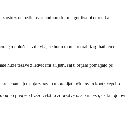
ati z ustrezno medicinsko podporo in prilagoditvami odmerka.
 jemljejo določena zdravila, se bodo morda morali izogibati temu
ate hude težave z ledvicami ali jetri, saj ti organi pomagajo pri
o prenehanju jemanja zdravila uporabljati učinkovito kontracepcijo.
kolog bo pregledal vašo celotno zdravstveno anamnezo, da bi ugotovil,