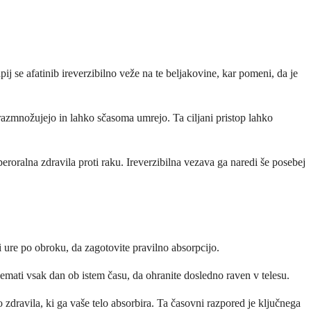
pij se afatinib ireverzibilno veže na te beljakovine, kar pomeni, da je
o razmnožujejo in lahko sčasoma umrejo. Ta ciljani pristop lahko
eroralna zdravila proti raku. Ireverzibilna vezava ga naredi še posebej
i ure po obroku, da zagotovite pravilno absorpcijo.
 jemati vsak dan ob istem času, da ohranite dosledno raven v telesu.
 zdravila, ki ga vaše telo absorbira. Ta časovni razpored je ključnega