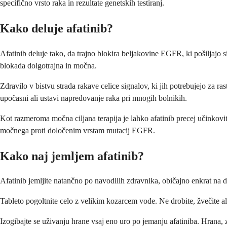
specifično vrsto raka in rezultate genetskih testiranj.
Kako deluje afatinib?
Afatinib deluje tako, da trajno blokira beljakovine EGFR, ki pošiljajo si
blokada dolgotrajna in močna.
Zdravilo v bistvu strada rakave celice signalov, ki jih potrebujejo za 
upočasni ali ustavi napredovanje raka pri mnogih bolnikih.
Kot razmeroma močna ciljana terapija je lahko afatinib precej učinkovit
močnega proti določenim vrstam mutacij EGFR.
Kako naj jemljem afatinib?
Afatinib jemljite natančno po navodilih zdravnika, običajno enkrat na 
Tableto pogoltnite celo z velikim kozarcem vode. Ne drobite, žvečite ali
Izogibajte se uživanju hrane vsaj eno uro po jemanju afatiniba. Hrana, 