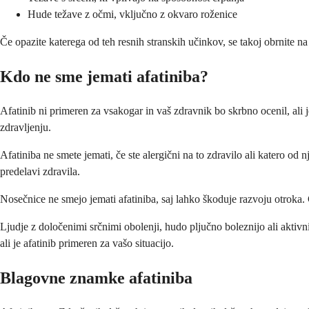
Hude težave z očmi, vključno z okvaro roženice
Če opazite katerega od teh resnih stranskih učinkov, se takoj obrnite
Kdo ne sme jemati afatiniba?
Afatinib ni primeren za vsakogar in vaš zdravnik bo skrbno ocenil, ali j
zdravljenju.
Afatiniba ne smete jemati, če ste alergični na to zdravilo ali katero od 
predelavi zdravila.
Nosečnice ne smejo jemati afatiniba, saj lahko škoduje razvoju otroka.
Ljudje z določenimi srčnimi obolenji, hudo pljučno boleznijo ali akti
ali je afatinib primeren za vašo situacijo.
Blagovne znamke afatiniba