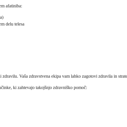
em afatiniba:
a)
em delu telesa
godi zdravilu. Vaša zdravstvena ekipa vam lahko zagotovi zdravila in str
 učinke, ki zahtevajo takojšnjo zdravniško pomoč: