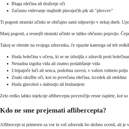
Blaga rdečina ali draženje oči
Začasno videvanje majhnih plavajočih pik ali "plovcev"
Ti pogosti stranski učinki se običajno sami odpravijo v nekaj dneh. Up
Manj pogosti, a resnejši stranski učinki se lahko občasno pojavijo. Če
Takoj se obrnite na svojega zdravnika, če opazite katerega od teh redki
Huda bolečina v očesu, ki se ne izboljša z zdravili proti bolečina
Nenadna izguba vida ali znatno poslabšanje vida
Utripajoče luči ali senca, podobna zavesi, v vašem vidnem polju
Znaki okužbe oči, kot so povečana rdečina, izcedek ali oteklina
Huda glavobol s slabostjo ali bruhanjem
Zelo redko lahko injekcije aflibercepta povzročijo resne zaplete, kot s
Kdo ne sme prejemati aflibercepta?
Aflibercept ni primeren za vse in vaš zdravnik bo skrbno ocenil, ali je 