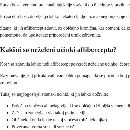
Sprva boste verjetno prejemali injekcije vsake 4 do 8 tednov v prvih n
Po začetni fazi zdravljenja lahko nekateri ljudje razmaknejo injekcije n
Stanja, ki jih aflibercept zdravi, so običajno kronična, kar pomeni, da
pomembno, da upoštevate priporočeni urnik zdravnika.
Kakšni so neželeni učinki aflibercepta?
Kot vsa zdravila lahko tudi aflibercept povzroči neželene učinke, čeprav
Razumevanje, kaj pričakovati, vam lahko pomaga, da se počutite bolj pr
zdravilom.
Tukaj so najpogostejši stranski učinki, ki jih lahko doživite:
Bolečina v očesu ali nelagodje, ki se običajno izboljša v enem a
Začasno zamegljen vid takoj po injekciji
Občutek, kot da imate nekaj v očesu (občutek tujka)
Povečana tvorba solz ali solzne oči