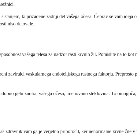
režnici.
e s stanjem, ki prizadene zadnji del vašega očesa. Čeprav se vam ideja o
sti niso delovale.
posobnost vašega telesa za nadzor rasti krvnih žil. Pomislite na to kot n
ni zaviralci vaskularnega endotelijskega rastnega faktorja. Preprosto 
podobno gelu znotraj vašega očesa, imenovano steklovina. To omogoča, d
 Vaš zdravnik vam ga je verjetno priporočil, ker nenormalne krvne žile v