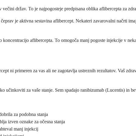
večini držav. To je najpogosteje predpisana oblika aflibercepta za zdra
, čeprav je aktivna sestavina aflibercept. Nekateri zavarovalni načrti i
 koncentracijo aflibercepta. To omogoča manj pogoste injekcije v nekate
cept ni primeren za vas ali ne zagotavlja ustreznih rezultatov. Vaš zdrav
o učinkoviti za vaše stanje. Sem spadajo ranibizumab (Lucentis) in bev
dobrila za podobna stanja
blja izven oznake za očesna stanja
hteval manj injekcij