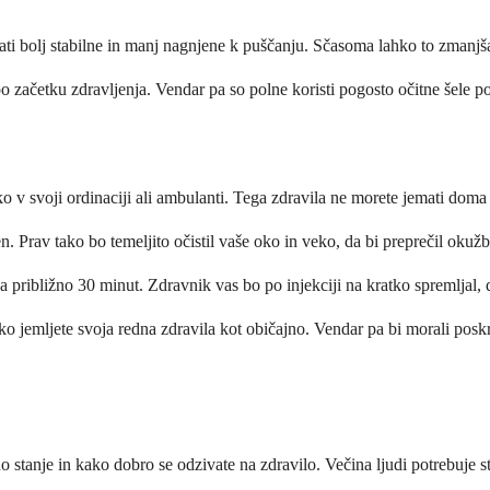
bolj stabilne in manj nagnjene k puščanju. Sčasoma lahko to zmanjša ot
začetku zdravljenja. Vendar pa so polne koristi pogosto očitne šele po ve
v svoji ordinaciji ali ambulanti. Tega zdravila ne morete jemati doma in 
. Prav tako bo temeljito očistil vaše oko in veko, da bi preprečil okužb
ja približno 30 minut. Zdravnik vas bo po injekciji na kratko spremljal, 
ko jemljete svoja redna zdravila kot običajno. Vendar pa bi morali poskr
o stanje in kako dobro se odzivate na zdravilo. Večina ljudi potrebuje st