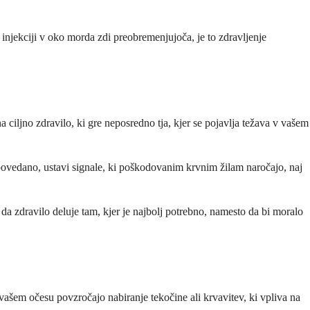
 injekciji v oko morda zdi preobremenjujoča, je to zdravljenje
a ciljno zdravilo, ki gre neposredno tja, kjer se pojavlja težava v vašem
povedano, ustavi signale, ki poškodovanim krvnim žilam naročajo, naj
a zdravilo deluje tam, kjer je najbolj potrebno, namesto da bi moralo
 vašem očesu povzročajo nabiranje tekočine ali krvavitev, ki vpliva na