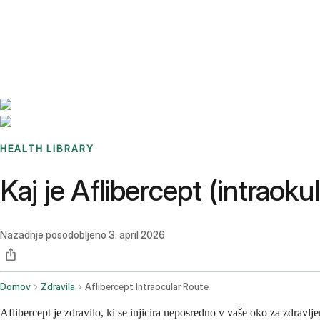
Benchmarks
Stories
FAQ
Sign up / Log in
HEALTH LIBRARY
Kaj je Aflibercept (intraok
Nazadnje posodobljeno
3. april 2026
Domov
Zdravila
Aflibercept Intraocular Route
Aflibercept je zdravilo, ki se injicira neposredno v vaše oko za zdravlj