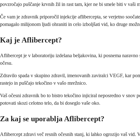
povzročajo puščanje krvnih žil in rast tam, kjer ne bi smele biti v vaši m
Če vam je zdravnik priporočil injekcije aflibercepta, se verjetno soočat
pomagalo milijonom ljudi ohraniti in celo izboljšati vid, ko druge možno
Kaj je Aflibercept?
Aflibercept je v laboratoriju izdelana beljakovina, ki posnema naravno s
očesu.
Zdravilo spada v skupino zdravil, imenovanih zaviralci VEGF, kar pome
rastejo in puščajo tekočino v vašo mrežnico.
Vaš očesni zdravnik bo to bistro tekočino injiciral neposredno v snov 
potovati skozi celotno telo, da bi doseglo vaše oko.
Za kaj se uporablja Aflibercept?
Aflibercept zdravi več resnih očesnih stanj, ki lahko ogrozijo vaš vid.