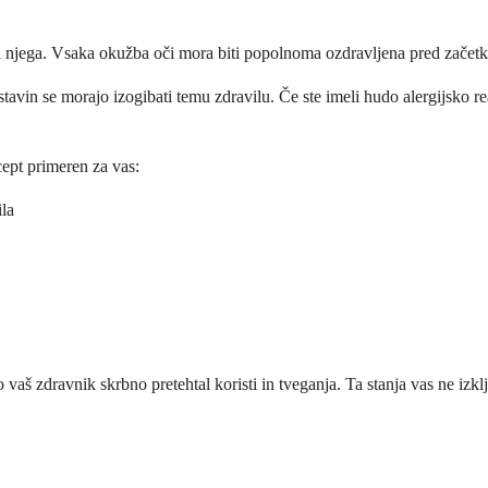
i njega. Vsaka okužba oči mora biti popolnoma ozdravljena pred začetkom
stavin se morajo izogibati temu zdravilu. Če ste imeli hudo alergijsko r
cept primeren za vas:
ila
 vaš zdravnik skrbno pretehtal koristi in tveganja. Ta stanja vas ne izk