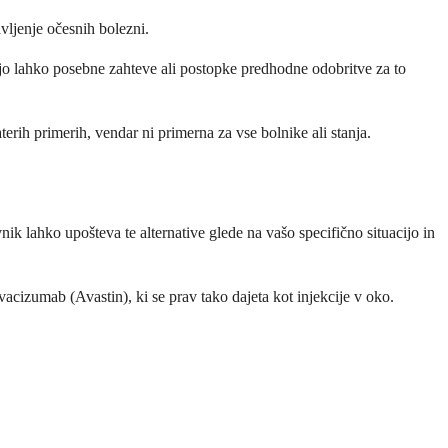
vljenje očesnih bolezni.
majo lahko posebne zahteve ali postopke predhodne odobritve za to
rih primerih, vendar ni primerna za vse bolnike ali stanja.
nik lahko upošteva te alternative glede na vašo specifično situacijo in
acizumab (Avastin), ki se prav tako dajeta kot injekcije v oko.