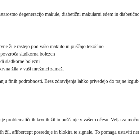
 starostno degeneracijo makule, diabetični makularni edem in diabetično 
ne žile rastejo pod vašo makulo in puščajo tekočino
o povzroča sladkorna bolezen
adi sladkorne bolezni
krvna žila v vaši mrežnici zamaši
anju finih podrobnosti. Brez zdravljenja lahko privedejo do trajne izgub
anje problematičnih krvnih žil in puščanje v vašem očesu. Velja za močno
h žil, aflibercept posreduje in blokira te signale. To pomaga ustaviti n