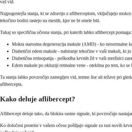
vaš vid.
Najpogostejša stanja, ki se zdravijo z afliberceptom, vključujejo mokro
tekočino bodisi rastejo na mestih, kjer ne bi smele biti.
Tukaj so specifična očesna stanja, pri katerih lahko aflibercept pomaga:
Mokra starostna degeneracija makule (AMD) - ko nenormalne krv
Diabetični edem makule - nabiranje tekočine v vaši makuli, ki j
Diabetična retinopatija - poškodba krvnih žil v vaši mrežnici zar
Edem makule po okluziji retinalne vene - oteklina po tem, ko se 
Ta stanja lahko povzročijo zamegljen vid, temne lise ali težave pri gled
aflibercepta.
Kako deluje aflibercept?
Aflibercept deluje tako, da blokira rastne signale, ki povzročajo nastaj
Ko določeni proteini v vašem očesu pošiljajo signale za rast novih krvni