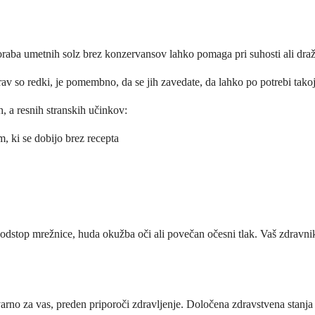
oraba umetnih solz brez konzervansov lahko pomaga pri suhosti ali draž
prav so redki, je pomembno, da se jih zavedate, da lahko po potrebi tak
h, a resnih stranskih učinkov:
m, ki se dobijo brez recepta
o odstop mrežnice, huda okužba oči ali povečan očesni tlak. Vaš zdravni
varno za vas, preden priporoči zdravljenje. Določena zdravstvena stanja 