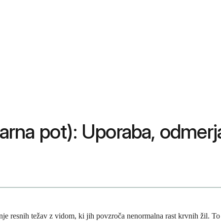
ularna pot): Uporaba, odmerj
enje resnih težav z vidom, ki jih povzroča nenormalna rast krvnih žil. To