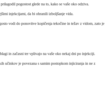
prilagodil pogostost glede na to, kako se vaše oko odziva.
imi injekcijami, da bi ohranili izboljšanje vida.
gosto vodi do ponovitve kopičenja tekočine in težav z vidom, zato je
lagi in začasni ter vplivajo na vaše oko nekaj dni po injekciji.
skih učinkov je povezana s samim postopkom injiciranja in ne z