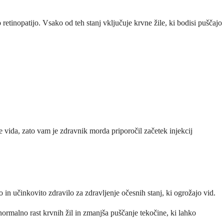
retinopatijo. Vsako od teh stanj vključuje krvne žile, ki bodisi puščajo
e vida, zato vam je zdravnik morda priporočil začetek injekcij
 in učinkovito zdravilo za zdravljenje očesnih stanj, ki ogrožajo vid.
enormalno rast krvnih žil in zmanjša puščanje tekočine, ki lahko