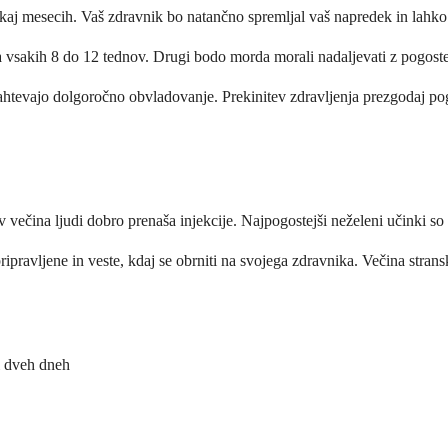
ekaj mesecih. Vaš zdravnik bo natančno spremljal vaš napredek in lahko 
a vsakih 8 do 12 tednov. Drugi bodo morda morali nadaljevati z pogostejš
 zahtevajo dolgoročno obvladovanje. Prekinitev zdravljenja prezgodaj po
 večina ljudi dobro prenaša injekcije. Najpogostejši neželeni učinki so b
ipravljene in veste, kdaj se obrniti na svojega zdravnika. Večina stran
li dveh dneh