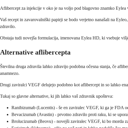
Aflibercept za injekcije v oko je na voljo pod blagovno znamko Eylea v 
Vaš recept in zavarovalniški papirji se bodo verjetno nanašali na Eyleo
zdravilo.
Obstaja tudi novejša formulacija, imenovana Eylea HD, ki vsebuje višjo
Alternative aflibercepta
Številna druga zdravila lahko zdravijo podobna očesna stanja, če afliber
anamnezo.
Drugi zaviralci VEGF delujejo podobno kot aflibercept in so lahko enak
Tukaj so glavne alternative, ki jih lahko vaš zdravnik upošteva:
Ranibizumab (Lucentis) - še en zaviralec VEGF, ki ga je FDA o
Bevacizumab (Avastin) - prvotno zdravilo proti raku, ki se upora
Brolucizumab (Beovu) - novejši zaviralec VEGF, ki bo morda za