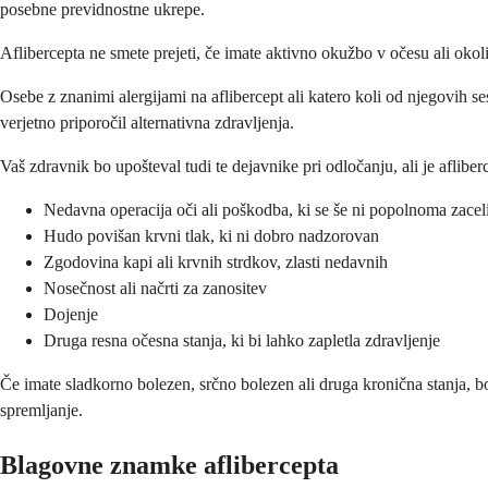
posebne previdnostne ukrepe.
Aflibercepta ne smete prejeti, če imate aktivno okužbo v očesu ali okol
Osebe z znanimi alergijami na aflibercept ali katero koli od njegovih se
verjetno priporočil alternativna zdravljenja.
Vaš zdravnik bo upošteval tudi te dejavnike pri odločanju, ali je afliber
Nedavna operacija oči ali poškodba, ki se še ni popolnoma zacel
Hudo povišan krvni tlak, ki ni dobro nadzorovan
Zgodovina kapi ali krvnih strdkov, zlasti nedavnih
Nosečnost ali načrti za zanositev
Dojenje
Druga resna očesna stanja, ki bi lahko zapletla zdravljenje
Če imate sladkorno bolezen, srčno bolezen ali druga kronična stanja, bo
spremljanje.
Blagovne znamke aflibercepta