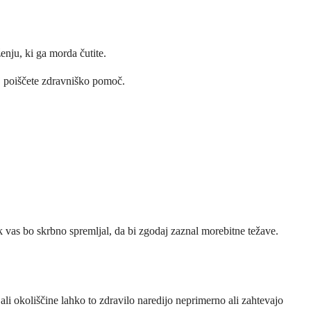
enju, ki ga morda čutite.
oj poiščete zdravniško pomoč.
k vas bo skrbno spremljal, da bi zgodaj zaznal morebitne težave.
ali okoliščine lahko to zdravilo naredijo neprimerno ali zahtevajo