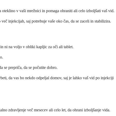
eklino v vaši mrežnici in pomaga ohraniti ali celo izboljšati vaš vid.
č injekcijah, saj potrebuje vaše oko čas, da se zaceli in stabilizira.
ni na voljo v obliki kapljic za oči ali tablet.
o.
da se prepriča, da se počutite dobro.
beti, da vas bo nekdo odpeljal domov, saj je lahko vaš vid po injekciji
alno zdravljenje več mesecev ali celo let, da ohrani izboljšanje vida.