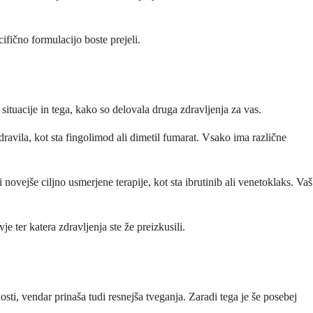
fično formulacijo boste prejeli.
ituacije in tega, kako so delovala druga zdravljenja za vas.
dravila, kot sta fingolimod ali dimetil fumarat. Vsako ima različne
novejše ciljno usmerjene terapije, kot sta ibrutinib ali venetoklaks. Vaš
e ter katera zdravljenja ste že preizkusili.
i, vendar prinaša tudi resnejša tveganja. Zaradi tega je še posebej