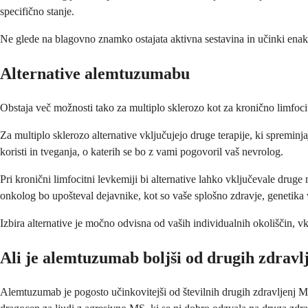
specifično stanje.
Ne glede na blagovno znamko ostajata aktivna sestavina in učinki enaki.
Alternative alemtuzumabu
Obstaja več možnosti tako za multiplo sklerozo kot za kronično limfocit
Za multiplo sklerozo alternative vključujejo druge terapije, ki spreminj
koristi in tveganja, o katerih se bo z vami pogovoril vaš nevrolog.
Pri kronični limfocitni levkemiji bi alternative lahko vključevale druge 
onkolog bo upošteval dejavnike, kot so vaše splošno zdravje, genetika v
Izbira alternative je močno odvisna od vaših individualnih okoliščin, vkl
Ali je alemtuzumab boljši od drugih zdrav
Alemtuzumab je pogosto učinkovitejši od številnih drugih zdravljenj MS