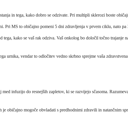
ja in tega, kako dobro se odzivate. Pri multipli sklerozi boste običajno
dni. Pri MS to običajno pomeni 5 dni zdravljenja v prvem ciklu, nato pa 
od tega, kako se vaš rak odziva. Vaš onkolog bo določil točno trajanje na
ega urnika, vendar to odločitev vedno skrbno sprejme vaša zdravstvena
 med infuzijo do resnejših zapletov, ki se razvijejo sčasoma. Razumeva
jih je običajno mogoče obvladati s predhodnimi zdravili in natančnim sp