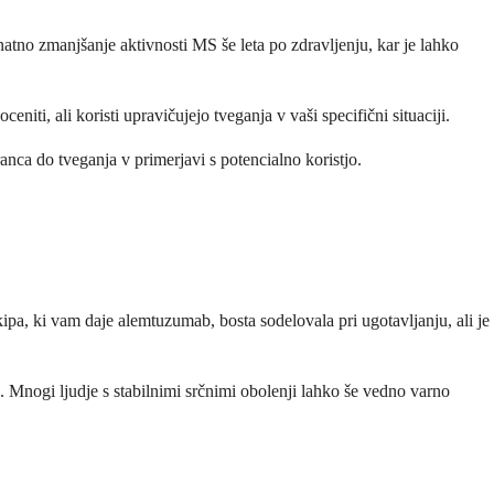
atno zmanjšanje aktivnosti MS še leta po zdravljenju, kar je lahko
ti, ali koristi upravičujejo tveganja v vaši specifični situaciji.
anca do tveganja v primerjavi s potencialno koristjo.
ipa, ki vam daje alemtuzumab, bosta sodelovala pri ugotavljanju, ali je
 Mnogi ljudje s stabilnimi srčnimi obolenji lahko še vedno varno