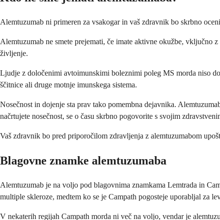
Alemtuzumab ni primeren za vsakogar in vaš zdravnik bo skrbno ocenil, 
Alemtuzumab ne smete prejemati, če imate aktivne okužbe, vključno z v
življenje.
Ljudje z določenimi avtoimunskimi boleznimi poleg MS morda niso dobri
ščitnice ali druge motnje imunskega sistema.
Nosečnost in dojenje sta prav tako pomembna dejavnika. Alemtuzumab l
načrtujete nosečnost, se o času skrbno pogovorite s svojim zdravstven
Vaš zdravnik bo pred priporočilom zdravljenja z alemtuzumabom upošteva
Blagovne znamke alemtuzumaba
Alemtuzumab je na voljo pod blagovnima znamkama Lemtrada in Campath,
multiple skleroze, medtem ko se je Campath pogosteje uporabljal za le
V nekaterih regijah Campath morda ni več na voljo, vendar je alemtuzum