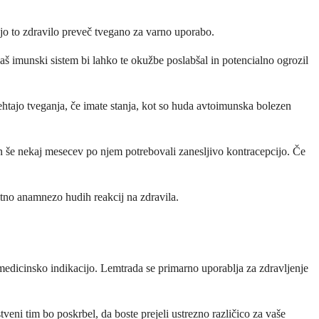
ijo to zdravilo preveč tvegano za varno uporabo.
š imunski sistem bi lahko te okužbe poslabšal in potencialno ogrozil
htajo tveganja, če imate stanja, kot so huda avtoimunska bolezen
 še nekaj mesecev po njem potrebovali zanesljivo kontracepcijo. Če
itno anamnezo hudih reakcij na zdravila.
edicinsko indikacijo. Lemtrada se primarno uporablja za zdravljenje
ni tim bo poskrbel, da boste prejeli ustrezno različico za vaše