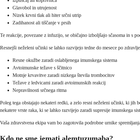
Izpuščaj ali koprivnica
Glavobol in utrujenost
Nizek krvni tlak ali hiter srčni utrip
Zadihanost ali tiščanje v prsih
Te reakcije, povezane z infuzijo, se običajno izboljšajo sčasoma in s p
Resnejši neželeni učinki se lahko razvijejo tedne do mesece po zdravl
Resne okužbe zaradi oslabljenega imunskega sistema
Avtoimunske težave s ščitnico
Motnje krvavitve zaradi nizkega števila trombocitov
Težave z ledvicami zaradi avtoimunskih reakcij
Nepravilnosti srčnega ritma
Poleg tega obstajajo nekateri redki, a zelo resni neželeni učinki, ki ji
nekatere vrste raka, ki se lahko razvijejo zaradi supresije imunskega si
Vaša zdravstvena ekipa vam bo zagotovila podrobne urnike spremljanja 
Kdo ne sme jemati alemtuzumaba?