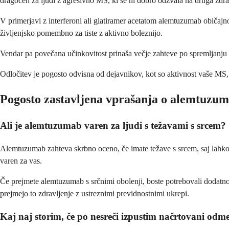
dragocen za ljudi z agresivno MS, ki se ni dobro odzvala na druga zdra
V primerjavi z interferoni ali glatiramer acetatom alemtuzumab običajno
življenjsko pomembno za tiste z aktivno boleznijo.
Vendar pa povečana učinkovitost prinaša večje zahteve po spremljanju in
Odločitev je pogosto odvisna od dejavnikov, kot so aktivnost vaše MS, k
Pogosto zastavljena vprašanja o alemtuzu
Ali je alemtuzumab varen za ljudi s težavami s srcem?
Alemtuzumab zahteva skrbno oceno, če imate težave s srcem, saj lahko vp
varen za vas.
Če prejmete alemtuzumab s srčnimi obolenji, boste potrebovali dodatno 
prejmejo to zdravljenje z ustreznimi previdnostnimi ukrepi.
Kaj naj storim, če po nesreči izpustim načrtovani o