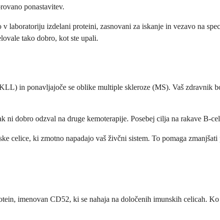
rovano ponastavitev.
 laboratoriju izdelani proteini, zasnovani za iskanje in vezavo na speci
lovale tako dobro, kot ste upali.
LL) in ponavljajoče se oblike multiple skleroze (MS). Vaš zdravnik bo p
k ni dobro odzval na druge kemoterapije. Posebej cilja na rakave B-celi
nske celice, ki zmotno napadajo vaš živčni sistem. To pomaga zmanjšati
tein, imenovan CD52, ki se nahaja na določenih imunskih celicah. Ko se