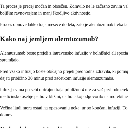
Ta proces je precej močan in obsežen. Zdravilo ne le začasno zavira v
boljšim ravnovesjem in manj škodljivo aktivnostjo.
Proces obnove lahko traja mesece do leta, zato je alemtuzumab treba t
Kako naj jemljem alemtuzumab?
Alemtuzumab boste prejeli z intravensko infuzijo v bolnišnici ali speci
spremljajo.
Pred vsako infuzijo boste običajno prejeli predhodna zdravila, ki pomag
dajati približno 30 minut pred začetkom infuzije alemtuzumaba.
Infuzija sama po sebi običajno traja približno 4 ure za vaš prvi odmer
medicinsko osebje pa bo v bližini, da bo takoj odgovorilo na morebitn
Večina ljudi mora ostati na opazovanju nekaj ur po končani infuziji. To
domov.