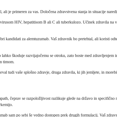
ali je primeren za vas. Določena zdravstvena stanja in situacije nared
irusom HIV, hepatitisom B ali C ali tuberkulozo. Učinek zdravila na va
 kandidati za alemtuzumab. Vaš zdravnik bo pretehtal, ali koristi odte
ahko škoduje razvijajočemu se otroku, zato boste med zdravljenjem in
im timom.
l tudi vaše splošno zdravje, druga zdravila, ki jih jemljete, in moreb
 čeprav se razpoložljivost razlikuje glede na državo in specifično m
vkemijo.
ab sam po sebi še vedno dostopen prek drugih formulacij. Vaš zdravstve