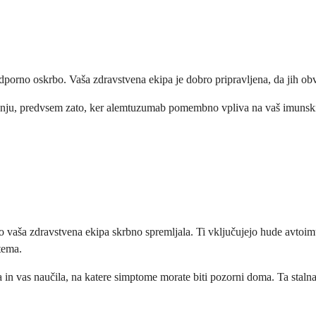
odporno oskrbo. Vaša zdravstvena ekipa je dobro pripravljena, da jih obv
jenju, predvsem zato, ker alemtuzumab pomembno vpliva na vaš imunski s
h bo vaša zdravstvena ekipa skrbno spremljala. Ti vključujejo hude avtoim
stema.
in vas naučila, na katere simptome morate biti pozorni doma. Ta staln