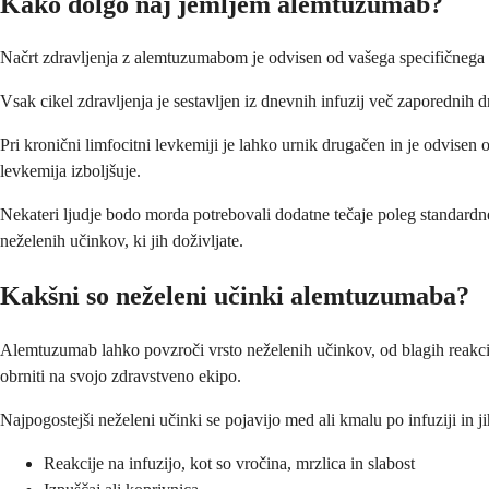
Kako dolgo naj jemljem alemtuzumab?
Načrt zdravljenja z alemtuzumabom je odvisen od vašega specifičnega stan
Vsak cikel zdravljenja je sestavljen iz dnevnih infuzij več zaporednih 
Pri kronični limfocitni levkemiji je lahko urnik drugačen in je odvisen 
levkemija izboljšuje.
Nekateri ljudje bodo morda potrebovali dodatne tečaje poleg standardn
neželenih učinkov, ki jih doživljate.
Kakšni so neželeni učinki alemtuzumaba?
Alemtuzumab lahko povzroči vrsto neželenih učinkov, od blagih reakcij
obrniti na svojo zdravstveno ekipo.
Najpogostejši neželeni učinki se pojavijo med ali kmalu po infuziji in 
Reakcije na infuzijo, kot so vročina, mrzlica in slabost