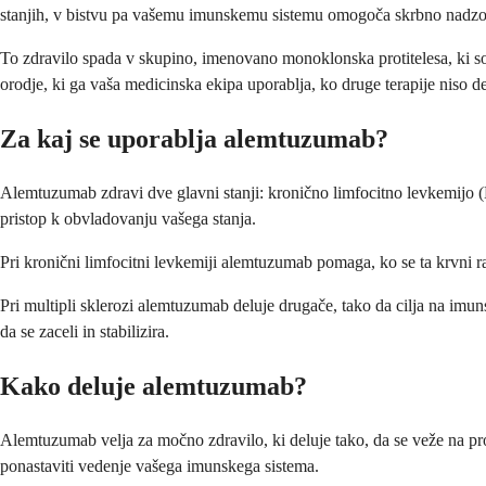
stanjih, v bistvu pa vašemu imunskemu sistemu omogoča skrbno nadzo
To zdravilo spada v skupino, imenovano monoklonska protitelesa, ki so v
orodje, ki ga vaša medicinska ekipa uporablja, ko druge terapije niso de
Za kaj se uporablja alemtuzumab?
Alemtuzumab zdravi dve glavni stanji: kronično limfocitno levkemijo (K
pristop k obvladovanju vašega stanja.
Pri kronični limfocitni levkemiji alemtuzumab pomaga, ko se ta krvni ra
Pri multipli sklerozi alemtuzumab deluje drugače, tako da cilja na imu
da se zaceli in stabilizira.
Kako deluje alemtuzumab?
Alemtuzumab velja za močno zdravilo, ki deluje tako, da se veže na pro
ponastaviti vedenje vašega imunskega sistema.