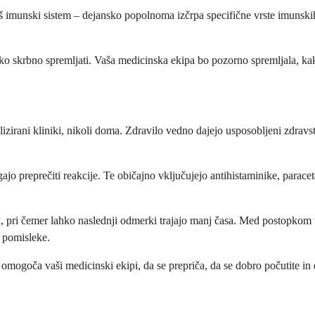
aš imunski sistem – dejansko popolnoma izčrpa specifične vrste imunski
ako skrbno spremljati. Vaša medicinska ekipa bo pozorno spremljala, k
alizirani kliniki, nikoli doma. Zdravilo vedno dajejo usposobljeni zdra
ajo preprečiti reakcije. Te običajno vključujejo antihistaminike, parace
ek, pri čemer lahko naslednji odmerki trajajo manj časa. Med postopkom 
e pomisleke.
 omogoča vaši medicinski ekipi, da se prepriča, da se dobro počutite in 