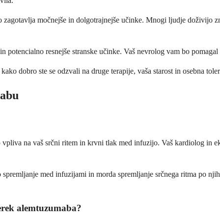
vila.
 zagotavlja močnejše in dolgotrajnejše učinke. Mnogi ljudje doživijo zn
 potencialno resnejše stranske učinke. Vaš nevrolog vam bo pomagal oceni
ako dobro ste se odzvali na druge terapije, vaša starost in osebna toler
mabu
liva na vaš srčni ritem in krvni tlak med infuzijo. Vaš kardiolog in ek
spremljanje med infuzijami in morda spremljanje srčnega ritma po njih.
dmerek alemtuzumaba?