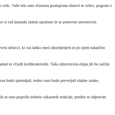
h celic. Vaše telo nato sčasoma postopoma obnovi te celice, pogosto z
ako si vaš imunski sistem opomore in se ponovno uravnovesi.
vstveni delavci, ki vas lahko med zdravljenjem in po njem natančno
tamol in včasih kortikosteroide. Vaša zdravstvena ekipa jih bo začela
vas bodo spremljali, redno vam bodo preverjali vitalne znake,
da se niso pojavile nobene zakasnele reakcije, preden se odpravite