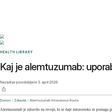
Benchmarks
Stories
FAQ
Sign up / Log in
HEALTH LIBRARY
Kaj je alemtuzumab: uporab
Nazadnje posodobljeno
3. april 2026
Domov
Zdravila
Alemtuzumab Intravenous Route
Alemtuzumab je zdravilo na recept, ki se daje intravensko in pomaga pri 