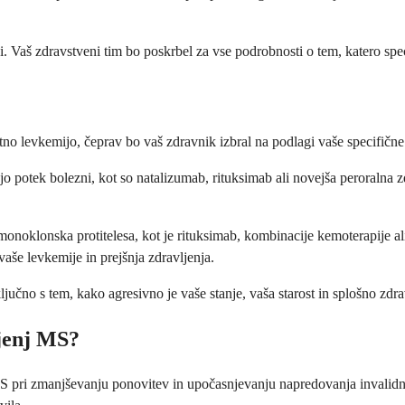
 Vaš zdravstveni tim bo poskrbel za vse podrobnosti o tem, katero speci
no levkemijo, čeprav bo vaš zdravnik izbral na podlagi vaše specifične s
ajo potek bolezni, kot so natalizumab, rituksimab ali novejša peroralna z
monoklonska protitelesa, kot je rituksimab, kombinacije kemoterapije ali 
aše levkemije in prejšnja zdravljenja.
jučno s tem, kako agresivno je vaše stanje, vaša starost in splošno zdravj
ljenj MS?
 pri zmanjševanju ponovitev in upočasnjevanju napredovanja invalidnost