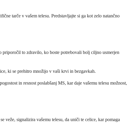
fične tarče v vašem telesu. Predstavljajte si ga kot zelo natančno
riporočil to zdravilo, ko boste potrebovali bolj ciljno usmerjen
ce, ki se prehitro množijo v vaši krvi in bezgavkah.
 pogostost in resnost poslabšanj MS, kar daje vašemu telesu možnost,
 veže, signalizira vašemu telesu, da uniči te celice, kar pomaga