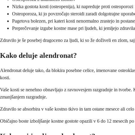
Nizka gostota kosti (osteopenija), ki napreduje proti osteoporozi
Osteoporoza, ki jo povzročajo steroidi zaradi dolgotrajne uporab
Pagetova bolezen, pri kateri kosti nenormalno zrastejo in postane
Preprečevanje izgube kostne mase pri ljudeh, ki jemljejo zdravila,
Zdravilo je še posebej dragoceno za ljudi, ki so že doživeli en zlom, s
Kako deluje alendronat?
Alendronat deluje tako, da blokira posebne celice, imenovane osteokla
kosti.
Vaše kosti se nenehno obnavljajo z ravnovesjem razgradnje in tvorbe. 
zmanjšanjem razgradnje.
Zdravilo se absorbira v vaše kostno tkivo in tam ostane mesece ali celo
Običajno boste izboljšanje kostne gostote opazili v 6 do 12 mesecih po 