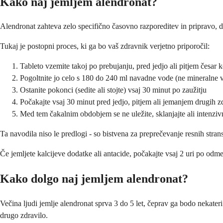
Kako naj jemljem alendronat?
Alendronat zahteva zelo specifično časovno razporeditev in pripravo, d
Tukaj je postopni proces, ki ga bo vaš zdravnik verjetno priporočil:
Tableto vzemite takoj po prebujanju, pred jedjo ali pitjem česar k
Pogoltnite jo celo s 180 do 240 ml navadne vode (ne mineralne v
Ostanite pokonci (sedite ali stojte) vsaj 30 minut po zaužitju
Počakajte vsaj 30 minut pred jedjo, pitjem ali jemanjem drugih z
Med tem čakalnim obdobjem se ne uležite, sklanjajte ali intenziv
Ta navodila niso le predlogi - so bistvena za preprečevanje resnih stran
Če jemljete kalcijeve dodatke ali antacide, počakajte vsaj 2 uri po odme
Kako dolgo naj jemljem alendronat?
Večina ljudi jemlje alendronat sprva 3 do 5 let, čeprav ga bodo nekateri
drugo zdravilo.