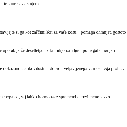
n frakture s staranjem.
vljajte si ga kot zaščitni ščit za vaše kosti – pomaga ohranjati gostoto
e uporablja že desetletja, da bi milijonom ljudi pomagal ohranjati
ve dokazane učinkovitosti in dobro uveljavljenega varnostnega profila.
v postmenopavzi, saj lahko hormonske spremembe med menopavzo