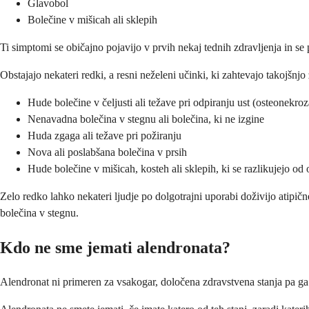
Glavobol
Bolečine v mišicah ali sklepih
Ti simptomi se običajno pojavijo v prvih nekaj tednih zdravljenja in 
Obstajajo nekateri redki, a resni neželeni učinki, ki zahtevajo takojšn
Hude bolečine v čeljusti ali težave pri odpiranju ust (osteonekroza
Nenavadna bolečina v stegnu ali bolečina, ki ne izgine
Huda zgaga ali težave pri požiranju
Nova ali poslabšana bolečina v prsih
Hude bolečine v mišicah, kosteh ali sklepih, ki se razlikujejo od
Zelo redko lahko nekateri ljudje po dolgotrajni uporabi doživijo atip
bolečina v stegnu.
Kdo ne sme jemati alendronata?
Alendronat ni primeren za vsakogar, določena zdravstvena stanja pa ga