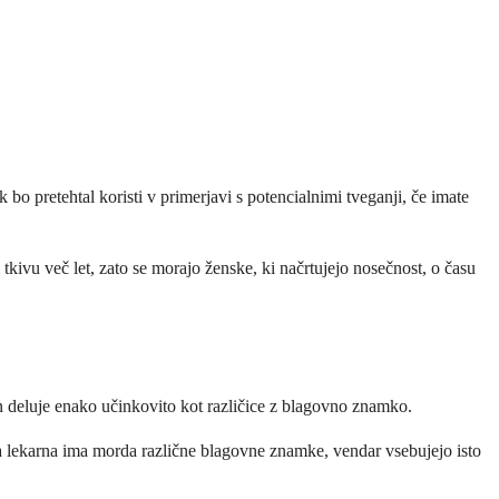
o pretehtal koristi v primerjavi s potencialnimi tveganji, če imate
kivu več let, zato se morajo ženske, ki načrtujejo nosečnost, o času
n deluje enako učinkovito kot različice z blagovno znamko.
a lekarna ima morda različne blagovne znamke, vendar vsebujejo isto