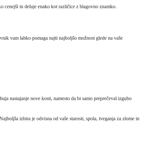
o cenejši in deluje enako kot različice z blagovno znamko.
ravnik vam lahko pomaga najti najboljšo možnost glede na vaše
odbuja nastajanje nove kosti, namesto da bi samo preprečeval izgubo
ajboljša izbira je odvisna od vaše starosti, spola, tveganja za zlome in