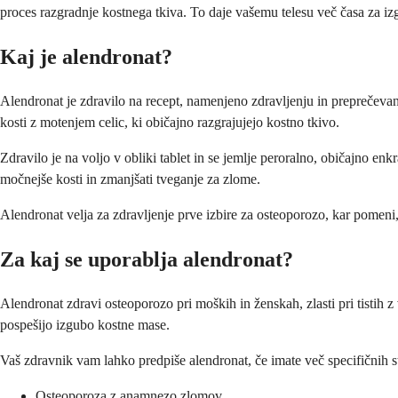
proces razgradnje kostnega tkiva. To daje vašemu telesu več časa za iz
Kaj je alendronat?
Alendronat je zdravilo na recept, namenjeno zdravljenju in preprečevanju
kosti z motenjem celic, ki običajno razgrajujejo kostno tkivo.
Zdravilo je na voljo v obliki tablet in se jemlje peroralno, običajno enk
močnejše kosti in zmanjšati tveganje za zlome.
Alendronat velja za zdravljenje prve izbire za osteoporozo, kar pomeni
Za kaj se uporablja alendronat?
Alendronat zdravi osteoporozo pri moških in ženskah, zlasti pri tist
pospešijo izgubo kostne mase.
Vaš zdravnik vam lahko predpiše alendronat, če imate več specifičnih s
Osteoporoza z anamnezo zlomov