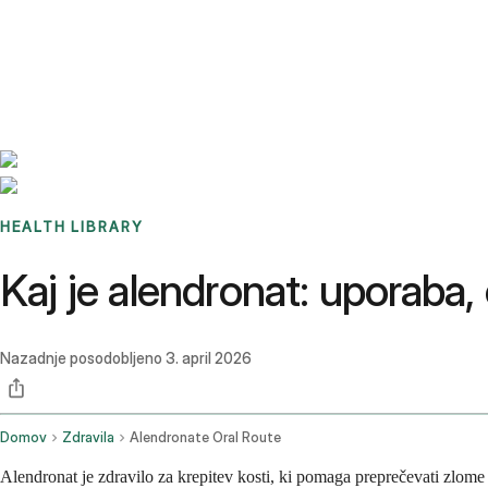
Benchmarks
Stories
FAQ
Sign up / Log in
HEALTH LIBRARY
Kaj je alendronat: uporaba,
Nazadnje posodobljeno
3. april 2026
Domov
Zdravila
Alendronate Oral Route
Alendronat je zdravilo za krepitev kosti, ki pomaga preprečevati zlome 