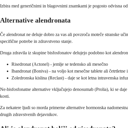
Izbira med generičnimi in blagovnimi znamkami je pogosto odvisna od st
Alternative alendronata
Če alendronat ne deluje dobro za vas ali povzroča moteče stranske učin
specifične potrebe in zdravstveno stanje.
Druga zdravila iz skupine bisfosfonatov delujejo podobno kot alendronat
Risedronat (Actonel) - jemlje se tedensko ali mesečno
Ibandronat (Boniva) - na voljo kot mesečne tablete ali četrtletne i
Zoledronska kislina (Reclast) - daje se kot letna intravenska infuz
Ne-bisfosfonatne alternative vključujejo denosumab (Prolia), ki se daje
kosti.
Za nekatere ljudi so morda primerne alternative hormonska nadomestna ter
drugih zdravstvenih dejavnikov.