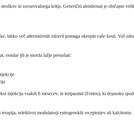
roškov in zavarovalnega kritja. Generični alendronat je običajno velik
ke, lahko več alternativnih zdravil pomaga okrepiti vaše kosti. Vaš zd
, vendar jih je morda lažje prenašati:
njekcije
ija
 kot injekcija vsakih 6 mesecev, in teriparatid (Forteo), ki dejansko sp
apija, selektivni modulatorji estrogenskih receptorjev ali kalcitonin. N