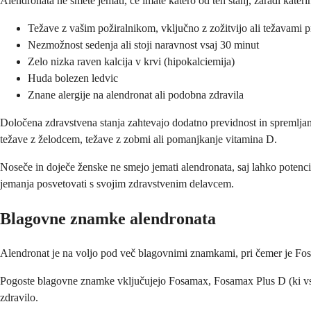
Alendronata ne smete jemati, če imate katero od teh stanj, zaradi kateri
Težave z vašim požiralnikom, vključno z zožitvijo ali težavami p
Nezmožnost sedenja ali stoji naravnost vsaj 30 minut
Zelo nizka raven kalcija v krvi (hipokalciemija)
Huda bolezen ledvic
Znane alergije na alendronat ali podobna zdravila
Določena zdravstvena stanja zahtevajo dodatno previdnost in spremljanj
težave z želodcem, težave z zobmi ali pomanjkanje vitamina D.
Noseče in doječe ženske ne smejo jemati alendronata, saj lahko potenci
jemanja posvetovati s svojim zdravstvenim delavcem.
Blagovne znamke alendronata
Alendronat je na voljo pod več blagovnimi znamkami, pri čemer je Fosa
Pogoste blagovne znamke vključujejo Fosamax, Fosamax Plus D (ki vseb
zdravilo.