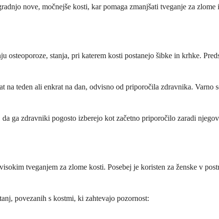
gradnjo nove, močnejše kosti, kar pomaga zmanjšati tveganje za zlome i
 osteoporoze, stanja, pri katerem kosti postanejo šibke in krhke. Predsta
rat na teden ali enkrat na dan, odvisno od priporočila zdravnika. Varno s
, da ga zdravniki pogosto izberejo kot začetno priporočilo zaradi njego
ih z visokim tveganjem za zlome kosti. Posebej je koristen za ženske 
tanj, povezanih s kostmi, ki zahtevajo pozornost: