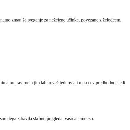
h znatno zmanjša tveganje za neželene učinke, povezane z želodcem.
inimalno travmo in jim lahko več tednov ali mesecev predhodno sledi
isom tega zdravila skrbno pregledal vašo anamnezo.