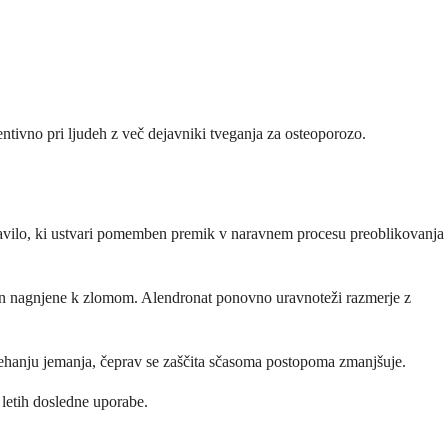
entivno pri ljudeh z več dejavniki tveganja za osteoporozo.
dravilo, ki ustvari pomemben premik v naravnem procesu preoblikovanja
e in nagnjene k zlomom. Alendronat ponovno uravnoteži razmerje z
renehanju jemanja, čeprav se zaščita sčasoma postopoma zmanjšuje.
 letih dosledne uporabe.