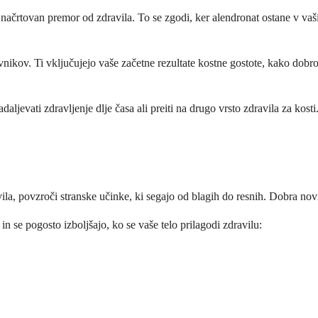
 - načrtovan premor od zdravila. To se zgodi, ker alendronat ostane v vaš
nikov. Ti vključujejo vaše začetne rezultate kostne gostote, kako dobro 
jevati zdravljenje dlje časa ali preiti na drugo vrsto zdravila za kosti
la, povzroči stranske učinke, ki segajo od blagih do resnih. Dobra novica
in se pogosto izboljšajo, ko se vaše telo prilagodi zdravilu: