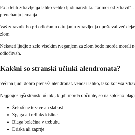
Po 5 letih zdravljenja lahko veliko ljudi naredi t.i. "odmor od zdravil"
prenehanju jemanja.
Vaš zdravnik bo pri odločanju o trajanju zdravljenja upošteval več dejav
zlom.
Nekateri ljudje z zelo visokim tveganjem za zlom bodo morda morali nadal
odločitvah.
Kakšni so stranski učinki alendronata?
Večina ljudi dobro prenaša alendronat, vendar lahko, tako kot vsa zdravi
Najpogostejši stranski učinki, ki jih morda občutite, so na splošno blagi 
Želodčne težave ali slabost
Zgaga ali refluks kisline
Blaga bolečina v trebuhu
Driska ali zaprtje