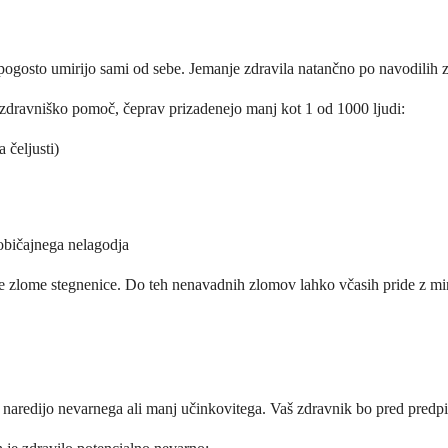
se pogosto umirijo sami od sebe. Jemanje zdravila natančno po navodili
jo zdravniško pomoč, čeprav prizadenejo manj kot 1 od 1000 ljudi:
 čeljusti)
 običajnega nelagodja
ične zlome stegnenice. Do teh nenavadnih zlomov lahko včasih pride z m
 naredijo nevarnega ali manj učinkovitega. Vaš zdravnik bo pred predp