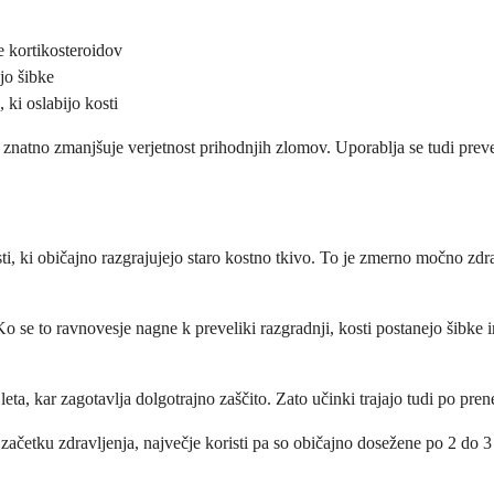
e kortikosteroidov
jo šibke
 ki oslabijo kosti
aj znatno zmanjšuje verjetnost prihodnjih zlomov. Uporablja se tudi prev
sti, ki običajno razgrajujejo staro kostno tkivo. To je zmerno močno z
Ko se to ravnovesje nagne k preveliki razgradnji, kosti postanejo šibk
 leta, kar zagotavlja dolgotrajno zaščito. Zato učinki trajajo tudi po p
začetku zdravljenja, največje koristi pa so običajno dosežene po 2 do 3