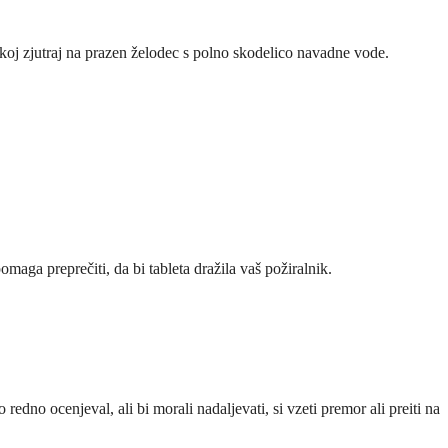
akoj zjutraj na prazen želodec s polno skodelico navadne vode.
maga preprečiti, da bi tableta dražila vaš požiralnik.
edno ocenjeval, ali bi morali nadaljevati, si vzeti premor ali preiti na