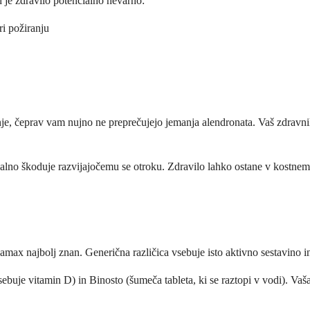
h je zdravilo potencialno nevarno:
ri požiranju
e, čeprav vam nujno ne preprečujejo jemanja alendronata. Vaš zdravnik b
alno škoduje razvijajočemu se otroku. Zdravilo lahko ostane v kostnem t
max najbolj znan. Generična različica vsebuje isto aktivno sestavino i
uje vitamin D) in Binosto (šumeča tableta, ki se raztopi v vodi). Vaš