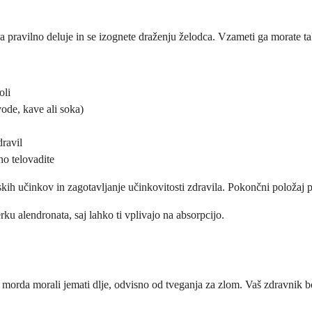
a pravilno deluje in se izognete draženju želodca. Vzameti ga morate t
oli
ode, kave ali soka)
dravil
no telovadite
skih učinkov in zagotavljanje učinkovitosti zdravila. Pokončni položaj po
rku alendronata, saj lahko ti vplivajo na absorpcijo.
 morda morali jemati dlje, odvisno od tveganja za zlom. Vaš zdravnik bo r