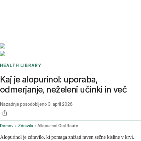
Benchmarks
Stories
FAQ
Sign up / Log in
HEALTH LIBRARY
Kaj je alopurinol: uporaba,
odmerjanje, neželeni učinki in več
Nazadnje posodobljeno
3. april 2026
Domov
Zdravila
Allopurinol Oral Route
Alopurinol je zdravilo, ki pomaga znižati raven sečne kisline v krvi.