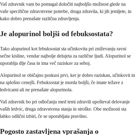
Vaš zdravnik vam bo pomagal določiti najboljšo možnost glede na
vaše specifične zdravstvene potrebe, druga zdravila, ki jih jemljete, in
kako dobro prenašate različna zdravljenja.
Je alopurinol boljši od febuksostata?
Tako alopurinol kot febuksostat sta učinkovita pri zniževanju ravni
sečne kisline, vendar najbolje delujeta za različne ljudi. Alopurinol se
uporablja dlje časa in ima več raziskav za seboj.
Alopurinol se običajno poskusi prvi, ker je dobro raziskan, učinkovit in
na splošno cenejši. Febuksostat je morda boljši, če imate težave z
ledvicami ali ne prenašate alopurinola.
Vaš zdravnik bo pri odločanju med temi zdravili upošteval delovanje
vaših ledvic, druga zdravstvena stanja in stroške. Obe možnosti sta
lahko odlični izbiri, če se uporabljata pravilno.
Pogosto zastavljena vprašanja o