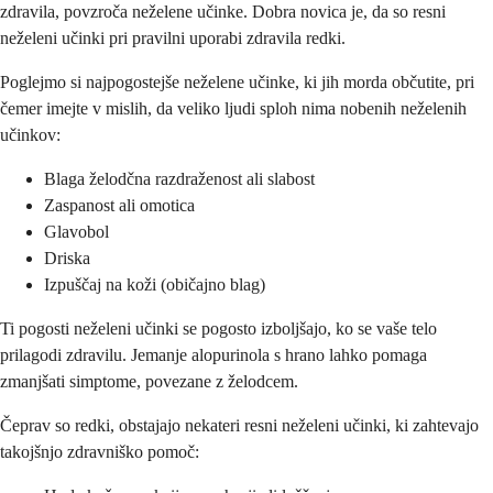
zdravila, povzroča neželene učinke. Dobra novica je, da so resni
neželeni učinki pri pravilni uporabi zdravila redki.
Poglejmo si najpogostejše neželene učinke, ki jih morda občutite, pri
čemer imejte v mislih, da veliko ljudi sploh nima nobenih neželenih
učinkov:
Blaga želodčna razdraženost ali slabost
Zaspanost ali omotica
Glavobol
Driska
Izpuščaj na koži (običajno blag)
Ti pogosti neželeni učinki se pogosto izboljšajo, ko se vaše telo
prilagodi zdravilu. Jemanje alopurinola s hrano lahko pomaga
zmanjšati simptome, povezane z želodcem.
Čeprav so redki, obstajajo nekateri resni neželeni učinki, ki zahtevajo
takojšnjo zdravniško pomoč: