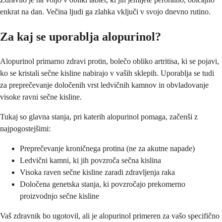
enkrat na dan. Večina ljudi ga zlahka vključi v svojo dnevno rutino.
Za kaj se uporablja alopurinol?
Alopurinol primarno zdravi protin, bolečo obliko artritisa, ki se pojavi,
ko se kristali sečne kisline nabirajo v vaših sklepih. Uporablja se tudi
za preprečevanje določenih vrst ledvičnih kamnov in obvladovanje
visoke ravni sečne kisline.
Tukaj so glavna stanja, pri katerih alopurinol pomaga, začenši z
najpogostejšimi:
Preprečevanje kroničnega protina (ne za akutne napade)
Ledvični kamni, ki jih povzroča sečna kislina
Visoka raven sečne kisline zaradi zdravljenja raka
Določena genetska stanja, ki povzročajo prekomerno
proizvodnjo sečne kisline
Vaš zdravnik bo ugotovil, ali je alopurinol primeren za vašo specifično