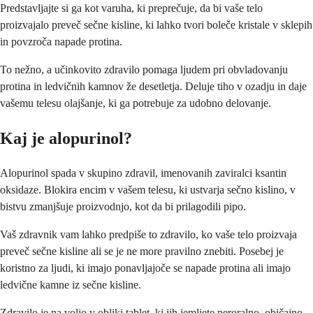
Predstavljajte si ga kot varuha, ki preprečuje, da bi vaše telo
proizvajalo preveč sečne kisline, ki lahko tvori boleče kristale v sklepih
in povzroča napade protina.
To nežno, a učinkovito zdravilo pomaga ljudem pri obvladovanju
protina in ledvičnih kamnov že desetletja. Deluje tiho v ozadju in daje
vašemu telesu olajšanje, ki ga potrebuje za udobno delovanje.
Kaj je alopurinol?
Alopurinol spada v skupino zdravil, imenovanih zaviralci ksantin
oksidaze. Blokira encim v vašem telesu, ki ustvarja sečno kislino, v
bistvu zmanjšuje proizvodnjo, kot da bi prilagodili pipo.
Vaš zdravnik vam lahko predpiše to zdravilo, ko vaše telo proizvaja
preveč sečne kisline ali se je ne more pravilno znebiti. Posebej je
koristno za ljudi, ki imajo ponavljajoče se napade protina ali imajo
ledvične kamne iz sečne kisline.
Zdravilo je na voljo v obliki tablet, ki jih jemljete peroralno, običajno