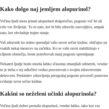
Kako dolgo naj jemljem alopurinol?
Večina ljudi mora jemati alopurinol dolgoročno, pogosto več let ali
celo vse življenje. To ni zato, ker bi bilo zdravilo zasvojljivo, ampak
zato, ker obvladuje trajno stanje.
Vaš zdravnik bo redno spremljal vašo raven sečne kisline, običajno na
vsakih nekaj mesecev na začetku. Ko se vaše ravni stabilizirajo v
ciljnem območju, boste potrebovali manj pogosto spremljanje.
Nekateri ljudje bodo morda lahko sčasoma zmanjšali odmerek, vendar
se je treba o tej odločitvi vedno posvetovati s svojim zdravstvenim
delavcem. Prekinitev zdravljenja prezgodaj pogosto povzroči ponovno
zvišanje ravni sečne kisline.
Kakšni so neželeni učinki alopurinola?
Večina ljudi dobro prenaša alopurinol, vendar lahko, tako kot vsa