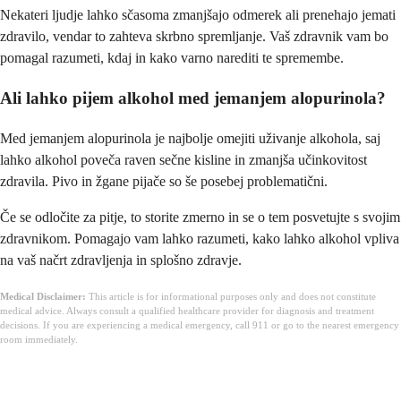
Nekateri ljudje lahko sčasoma zmanjšajo odmerek ali prenehajo jemati
zdravilo, vendar to zahteva skrbno spremljanje. Vaš zdravnik vam bo
pomagal razumeti, kdaj in kako varno narediti te spremembe.
Ali lahko pijem alkohol med jemanjem alopurinola?
Med jemanjem alopurinola je najbolje omejiti uživanje alkohola, saj
lahko alkohol poveča raven sečne kisline in zmanjša učinkovitost
zdravila. Pivo in žgane pijače so še posebej problematični.
Če se odločite za pitje, to storite zmerno in se o tem posvetujte s svojim
zdravnikom. Pomagajo vam lahko razumeti, kako lahko alkohol vpliva
na vaš načrt zdravljenja in splošno zdravje.
Medical Disclaimer:
This article is for informational purposes only and does not constitute
medical advice. Always consult a qualified healthcare provider for diagnosis and treatment
decisions. If you are experiencing a medical emergency, call 911 or go to the nearest emergency
room immediately.