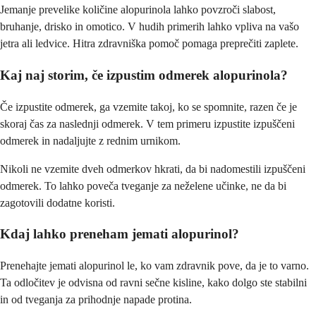
Jemanje prevelike količine alopurinola lahko povzroči slabost,
bruhanje, drisko in omotico. V hudih primerih lahko vpliva na vašo
jetra ali ledvice. Hitra zdravniška pomoč pomaga preprečiti zaplete.
Kaj naj storim, če izpustim odmerek alopurinola?
Če izpustite odmerek, ga vzemite takoj, ko se spomnite, razen če je
skoraj čas za naslednji odmerek. V tem primeru izpustite izpuščeni
odmerek in nadaljujte z rednim urnikom.
Nikoli ne vzemite dveh odmerkov hkrati, da bi nadomestili izpuščeni
odmerek. To lahko poveča tveganje za neželene učinke, ne da bi
zagotovili dodatne koristi.
Kdaj lahko preneham jemati alopurinol?
Prenehajte jemati alopurinol le, ko vam zdravnik pove, da je to varno.
Ta odločitev je odvisna od ravni sečne kisline, kako dolgo ste stabilni
in od tveganja za prihodnje napade protina.