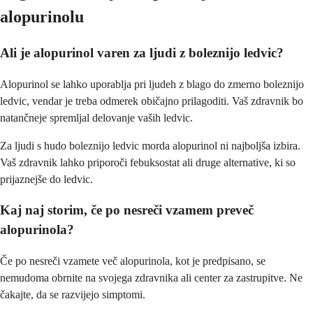
alopurinolu
Ali je alopurinol varen za ljudi z boleznijo ledvic?
Alopurinol se lahko uporablja pri ljudeh z blago do zmerno boleznijo
ledvic, vendar je treba odmerek običajno prilagoditi. Vaš zdravnik bo
natančneje spremljal delovanje vaših ledvic.
Za ljudi s hudo boleznijo ledvic morda alopurinol ni najboljša izbira.
Vaš zdravnik lahko priporoči febuksostat ali druge alternative, ki so
prijaznejše do ledvic.
Kaj naj storim, če po nesreči vzamem preveč
alopurinola?
Če po nesreči vzamete več alopurinola, kot je predpisano, se
nemudoma obrnite na svojega zdravnika ali center za zastrupitve. Ne
čakajte, da se razvijejo simptomi.