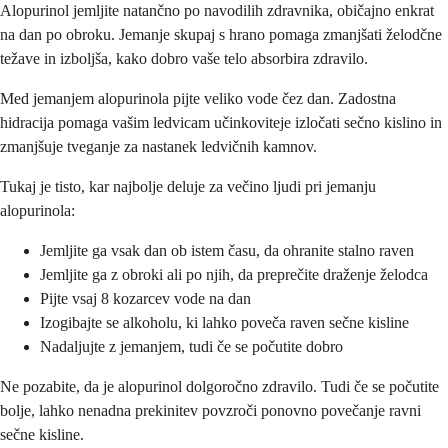
Alopurinol jemljite natančno po navodilih zdravnika, običajno enkrat
na dan po obroku. Jemanje skupaj s hrano pomaga zmanjšati želodčne
težave in izboljša, kako dobro vaše telo absorbira zdravilo.
Med jemanjem alopurinola pijte veliko vode čez dan. Zadostna
hidracija pomaga vašim ledvicam učinkoviteje izločati sečno kislino in
zmanjšuje tveganje za nastanek ledvičnih kamnov.
Tukaj je tisto, kar najbolje deluje za večino ljudi pri jemanju
alopurinola:
Jemljite ga vsak dan ob istem času, da ohranite stalno raven
Jemljite ga z obroki ali po njih, da preprečite draženje želodca
Pijte vsaj 8 kozarcev vode na dan
Izogibajte se alkoholu, ki lahko poveča raven sečne kisline
Nadaljujte z jemanjem, tudi če se počutite dobro
Ne pozabite, da je alopurinol dolgoročno zdravilo. Tudi če se počutite
bolje, lahko nenadna prekinitev povzroči ponovno povečanje ravni
sečne kisline.