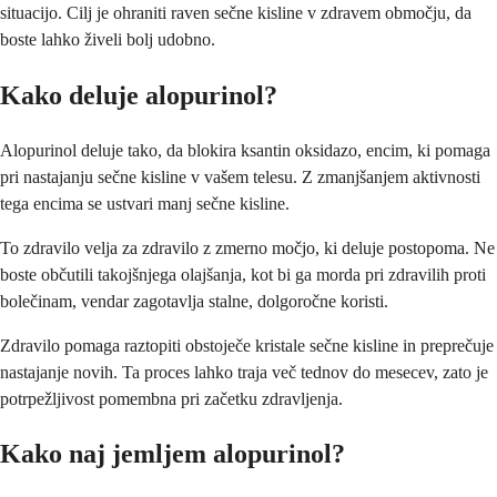
situacijo. Cilj je ohraniti raven sečne kisline v zdravem območju, da
boste lahko živeli bolj udobno.
Kako deluje alopurinol?
Alopurinol deluje tako, da blokira ksantin oksidazo, encim, ki pomaga
pri nastajanju sečne kisline v vašem telesu. Z zmanjšanjem aktivnosti
tega encima se ustvari manj sečne kisline.
To zdravilo velja za zdravilo z zmerno močjo, ki deluje postopoma. Ne
boste občutili takojšnjega olajšanja, kot bi ga morda pri zdravilih proti
bolečinam, vendar zagotavlja stalne, dolgoročne koristi.
Zdravilo pomaga raztopiti obstoječe kristale sečne kisline in preprečuje
nastajanje novih. Ta proces lahko traja več tednov do mesecev, zato je
potrpežljivost pomembna pri začetku zdravljenja.
Kako naj jemljem alopurinol?