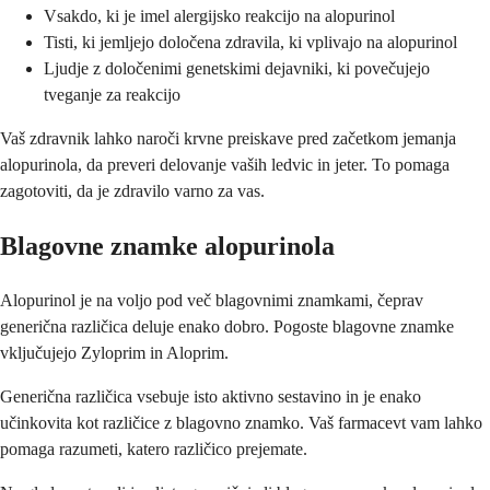
Vsakdo, ki je imel alergijsko reakcijo na alopurinol
Tisti, ki jemljejo določena zdravila, ki vplivajo na alopurinol
Ljudje z določenimi genetskimi dejavniki, ki povečujejo
tveganje za reakcijo
Vaš zdravnik lahko naroči krvne preiskave pred začetkom jemanja
alopurinola, da preveri delovanje vaših ledvic in jeter. To pomaga
zagotoviti, da je zdravilo varno za vas.
Blagovne znamke alopurinola
Alopurinol je na voljo pod več blagovnimi znamkami, čeprav
generična različica deluje enako dobro. Pogoste blagovne znamke
vključujejo Zyloprim in Aloprim.
Generična različica vsebuje isto aktivno sestavino in je enako
učinkovita kot različice z blagovno znamko. Vaš farmacevt vam lahko
pomaga razumeti, katero različico prejemate.