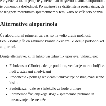
Ne glede na to, ali jemljete generični ali blagovno znamko alopurinola,
je pomembna doslednost. Po možnosti se držite istega proizvajalca, da
se izognete morebitnim spremembam v tem, kako se vaše telo odziva.
Alternative alopurinola
Če alopurinol ni primeren za vas, so na voljo druge možnosti.
Febuksostat je še en zaviralec ksantin oksidaze, ki deluje podobno kot
alopurinol.
Druge alternative, ki jih lahko vaš zdravnik upošteva, vključujejo:
Febuksostat (Uloric) - deluje podobno, vendar je morda boljši za
ljudi z težavami z ledvicami
Probenecid - pomaga ledvicam učinkoviteje odstranjevati sečno
kislino
Pegloticaza - daje se z injekcijo za hude primere
Spremembe življenjskega sloga - sprememba prehrane in
uravnavanje telesne teže