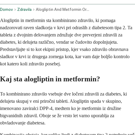
Domov
Zdravila
Alogliptin And Metformin Oral Route
Alogliptin in metformin sta kombinirano zdravilo, ki pomaga
nadzorovati raven sladkorja v krvi pri odraslih z diabetesom tipa 2. Ta
tableta z dvojnim delovanjem združuje dve preverjeni zdravili za
diabetes, ki delujeta različno, vendar se čudovito dopolnjujeta.
Predstavljajte si to kot ekipni pristop, kjer vsako zdravilo obravnava
sladkor v krvi iz drugega zornega kota, kar vam daje boljšo kontrolo
kot katero koli zdravilo posebej.
Kaj sta alogliptin in metformin?
To kombinirano zdravilo vsebuje dve ločeni zdravili za diabetes, ki
delujeta skupaj v eni priročni tableti. Alogliptin spada v skupino,
imenovano zaviralci DPP-4, medtem ko je metformin iz družine
bigvanidnih zdravil. Oboje se že vrsto let varno uporablja za
obvladovanje diabetesa.
Kombinacija obstaja, ker veliko ljudi z diabetesom tipa 2 potrebuje več