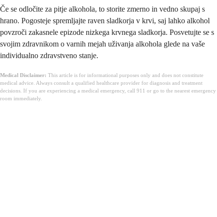
Če se odločite za pitje alkohola, to storite zmerno in vedno skupaj s
hrano. Pogosteje spremljajte raven sladkorja v krvi, saj lahko alkohol
povzroči zakasnele epizode nizkega krvnega sladkorja. Posvetujte se s
svojim zdravnikom o varnih mejah uživanja alkohola glede na vaše
individualno zdravstveno stanje.
Medical Disclaimer:
This article is for informational purposes only and does not constitute
medical advice. Always consult a qualified healthcare provider for diagnosis and treatment
decisions. If you are experiencing a medical emergency, call 911 or go to the nearest emergency
room immediately.