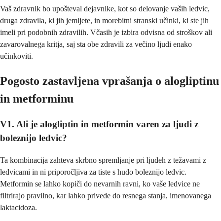
Vaš zdravnik bo upošteval dejavnike, kot so delovanje vaših ledvic,
druga zdravila, ki jih jemljete, in morebitni stranski učinki, ki ste jih
imeli pri podobnih zdravilih. Včasih je izbira odvisna od stroškov ali
zavarovalnega kritja, saj sta obe zdravili za večino ljudi enako
učinkoviti.
Pogosto zastavljena vprašanja o alogliptinu
in metforminu
V1. Ali je alogliptin in metformin varen za ljudi z
boleznijo ledvic?
Ta kombinacija zahteva skrbno spremljanje pri ljudeh z težavami z
ledvicami in ni priporočljiva za tiste s hudo boleznijo ledvic.
Metformin se lahko kopiči do nevarnih ravni, ko vaše ledvice ne
filtrirajo pravilno, kar lahko privede do resnega stanja, imenovanega
laktacidoza.