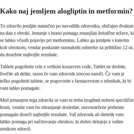
Kako naj jemljem alogliptin in metformin?
To zdravilo jemljite natančno po navodilih zdravnika, običajno dvakrat
na dan z obroki. Jemanje s hrano pomaga zmanjšati želodčne težave, ki
se lahko včasih pojavijo pri metforminu. Lahko ga jemljete s katerim
koli obrokom, vendar poskusite razmakniti odmerke za približno 12 ur,
da dosežete najboljše rezultate.
Tablete pogoltnite cele z velikim kozarcem vode. Tablet ne drobite,
žvečite ali delite, razen če vam zdravnik izrecno naroči. Če vam je
težko pogoltniti tablete, se pogovorite s farmacevtom o tehnikah, ki bi
vam lahko pomagale.
Med jemanjem tega zdravila se vam ni treba izogibati nobeni specifični
hrani, vendar vam bo ohranjanje dosledne, uravnotežene prehrane
pomagalo doseči najboljše rezultate. Vaš zdravnik ali dietetik vam
lahko pomaga pri načrtovanju obrokov, ki dobro delujejo z vašim
urnikom zdravil.