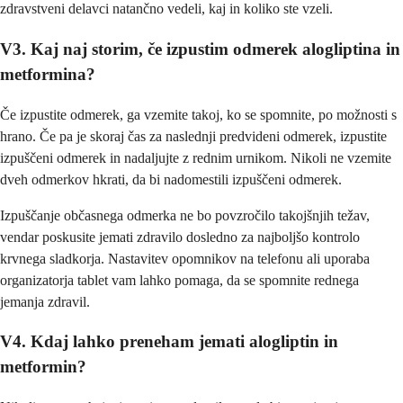
zdravstveni delavci natančno vedeli, kaj in koliko ste vzeli.
V3. Kaj naj storim, če izpustim odmerek alogliptina in
metformina?
Če izpustite odmerek, ga vzemite takoj, ko se spomnite, po možnosti s
hrano. Če pa je skoraj čas za naslednji predvideni odmerek, izpustite
izpuščeni odmerek in nadaljujte z rednim urnikom. Nikoli ne vzemite
dveh odmerkov hkrati, da bi nadomestili izpuščeni odmerek.
Izpuščanje občasnega odmerka ne bo povzročilo takojšnjih težav,
vendar poskusite jemati zdravilo dosledno za najboljšo kontrolo
krvnega sladkorja. Nastavitev opomnikov na telefonu ali uporaba
organizatorja tablet vam lahko pomaga, da se spomnite rednega
jemanja zdravil.
V4. Kdaj lahko preneham jemati alogliptin in
metformin?