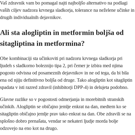
Vaš zdravnik vam bo pomagal najti najboljšo alternativo na podlagi
vaših ciljev nadzora krvnega sladkorja, tolerance na neželene učinke in
drugih individualnih dejavnikov.
Ali sta alogliptin in metformin boljša od
sitagliptina in metformina?
Obe kombinaciji sta učinkoviti pri nadzoru krvnega sladkorja pri
ljudeh s sladkorno boleznijo tipa 2, pri čemer je izbira med njima
pogosto odvisna od posameznih dejavnikov in ne od tega, da bi bila
ena od njiju definitivno boljša od druge. Tako alogliptin kot sitagliptin
spadata v isti razred zdravil (inhibitorji DPP-4) in delujeta podobno.
Glavne razlike so v pogostosti odmerjanja in morebitnih stranskih
učinkih. Alogliptin se običajno jemlje enkrat na dan, medtem ko se
sitagliptin običajno jemlje prav tako enkrat na dan. Obe zdravili se na
splošno dobro prenašata, vendar se nekateri ljudje morda bolje
odzovejo na eno kot na drugo.