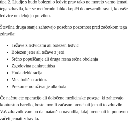
tipa 2. Ljudje s hudo boleznijo ledvic prav tako ne morejo varno jemati
tega zdravila, ker se metformin lahko kopiči do nevarnih ravni, ko vaše
ledvice ne delujejo pravilno.
Številna druga stanja zahtevajo posebno pozornost pred začetkom tega
zdravila:
Težave z ledvicami ali bolezen ledvic
Bolezen jeter ali težave z jetri
Srčno popuščanje ali druga resna srčna obolenja
Zgodovina pankreatitisa
Huda dehidracija
Metabolična acidoza
Prekomerno uživanje alkohola
Če načrtujete operacijo ali določene medicinske posege, ki zahtevajo
kontrastno barvilo, boste morali začasno prenehati jemati to zdravilo.
Vaš zdravnik vam bo dal natančna navodila, kdaj prenehati in ponovno
začeti jemati zdravilo.