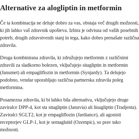
Alternative za alogliptin in metformin
Če ta kombinacija ne deluje dobro za vas, obstaja več drugih možnosti,
ki jih lahko vaš zdravnik upošteva. Izbira je odvisna od vaših posebnih
potreb, drugih zdravstvenih stanj in tega, kako dobro prenašate različna
zdravila.
Druga kombinirana zdravila, ki združujejo metformin z različnimi
zdravili za sladkorno bolezen, vključujejo sitagliptin in metformin
(Janumet) ali empagliflozin in metformin (Synjardy). Ta delujejo
podobno, vendar uporabljajo različna partnerska zdravila poleg
metformina.
Posamezna zdravila, ki bi lahko bila alternativa, vključujejo druge
zaviralce DPP-4, kot sta sitagliptin (Januvia) ali linagliptin (Tradjenta).
Zaviralci SGLT2, kot je empagliflozin (Jardiance), ali agonisti
receptorjev GLP-1, kot je semaglutid (Ozempic), so prav tako
možnosti.