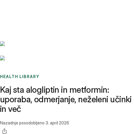
Benchmarks
Stories
FAQ
Sign up / Log in
HEALTH LIBRARY
Kaj sta alogliptin in metformin:
uporaba, odmerjanje, neželeni učinki
in več
Nazadnje posodobljeno
3. april 2026