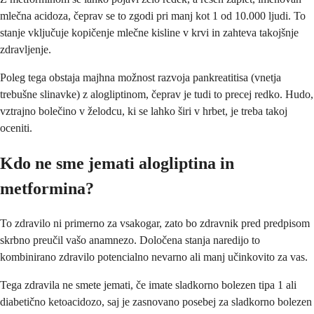
mlečna acidoza, čeprav se to zgodi pri manj kot 1 od 10.000 ljudi. To
stanje vključuje kopičenje mlečne kisline v krvi in zahteva takojšnje
zdravljenje.
Poleg tega obstaja majhna možnost razvoja pankreatitisa (vnetja
trebušne slinavke) z alogliptinom, čeprav je tudi to precej redko. Hudo,
vztrajno bolečino v želodcu, ki se lahko širi v hrbet, je treba takoj
oceniti.
Kdo ne sme jemati alogliptina in
metformina?
To zdravilo ni primerno za vsakogar, zato bo zdravnik pred predpisom
skrbno preučil vašo anamnezo. Določena stanja naredijo to
kombinirano zdravilo potencialno nevarno ali manj učinkovito za vas.
Tega zdravila ne smete jemati, če imate sladkorno bolezen tipa 1 ali
diabetično ketoacidozo, saj je zasnovano posebej za sladkorno bolezen