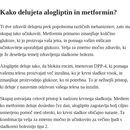
Kako delujeta alogliptin in metformin?
Ti dve zdravili delujeta prek popolnoma različnih mehanizmov, zato sta
skupaj tako učinkoviti. Metformin primarno zmanjšuje količino
glukoze, ki jo proizvaja vaša jetra, in pomaga vašim mišicam
učinkoviteje uporabljati glukozo. Velja za zmerno močno zdravilo, ki
je že desetletja temelj zdravljenja sladkorne bolezni.
Alogliptin deluje tako, da blokira encim, imenovan DPP-4, ki pomaga
vašemu telesu proizvajati več inzulina, ko je krvni sladkor visok, in
zmanjšuje proizvodnjo glukoze, ko ni potrebna. To je nežnejši pristop,
ki deluje z naravnim odzivom vašega telesa na inzulin.
Skupaj ustvarjata celovit pristop k nadzoru krvnega sladkorja. Medtem
ko metformin deluje dosledno čez dan, alogliptin zagotavlja bolj ciljno
usmerjeno pomoč med obroki, ko krvni sladkor običajno naraste. Ta
kombinacija velja za zmerno močno in učinkovito za večino ljudi s
sladkorno boleznijo tipa 2.