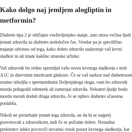
Kako dolgo naj jemljem alogliptin in
metformin?
Diabetis tipa 2 je običajno vseživljenjsko stanje, zato mora večina ljudi
jemati zdravila za diabetes nedoločen čas. Vendar pa je specifično
trajanje odvisno od tega, kako dobro zdravilo nadzoruje vaš krvni
sladkor in ali imate kakšne stranske učinke.
Vaš zdravnik bo redno spremljal vašo raven krvnega sladkorja s testi
A1C in dnevnimi meritvami glukoze. Če se vaš nadzor nad diabetesom
znatno izboljša s spremembami življenjskega sloga, vam bo zdravnik
morda prilagodil odmerek ali zamenjal zdravila. Nekateri ljudje bodo
morda morali dodati druga zdravila, če se njihov diabetes sčasoma
poslabša.
Nikoli ne prenehajte jemati tega zdravila, ne da bi se najprej
posvetovali z zdravnikom, tudi če se počutite dobro. Nenadna
prekinitev lahko povzroči nevarno visok porast krvnega sladkorja, kar