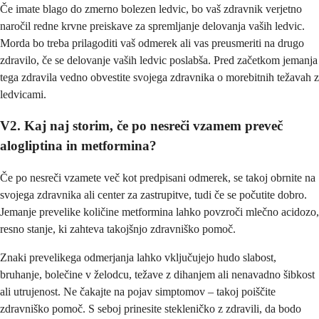
Če imate blago do zmerno bolezen ledvic, bo vaš zdravnik verjetno
naročil redne krvne preiskave za spremljanje delovanja vaših ledvic.
Morda bo treba prilagoditi vaš odmerek ali vas preusmeriti na drugo
zdravilo, če se delovanje vaših ledvic poslabša. Pred začetkom jemanja
tega zdravila vedno obvestite svojega zdravnika o morebitnih težavah z
ledvicami.
V2. Kaj naj storim, če po nesreči vzamem preveč
alogliptina in metformina?
Če po nesreči vzamete več kot predpisani odmerek, se takoj obrnite na
svojega zdravnika ali center za zastrupitve, tudi če se počutite dobro.
Jemanje prevelike količine metformina lahko povzroči mlečno acidozo,
resno stanje, ki zahteva takojšnjo zdravniško pomoč.
Znaki prevelikega odmerjanja lahko vključujejo hudo slabost,
bruhanje, bolečine v želodcu, težave z dihanjem ali nenavadno šibkost
ali utrujenost. Ne čakajte na pojav simptomov – takoj poiščite
zdravniško pomoč. S seboj prinesite stekleničko z zdravili, da bodo