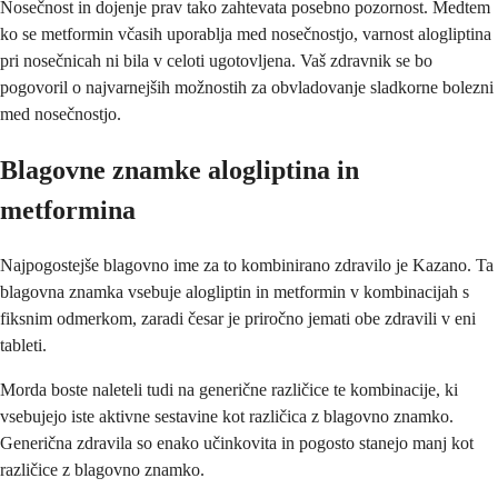
Nosečnost in dojenje prav tako zahtevata posebno pozornost. Medtem
ko se metformin včasih uporablja med nosečnostjo, varnost alogliptina
pri nosečnicah ni bila v celoti ugotovljena. Vaš zdravnik se bo
pogovoril o najvarnejših možnostih za obvladovanje sladkorne bolezni
med nosečnostjo.
Blagovne znamke alogliptina in
metformina
Najpogostejše blagovno ime za to kombinirano zdravilo je Kazano. Ta
blagovna znamka vsebuje alogliptin in metformin v kombinacijah s
fiksnim odmerkom, zaradi česar je priročno jemati obe zdravili v eni
tableti.
Morda boste naleteli tudi na generične različice te kombinacije, ki
vsebujejo iste aktivne sestavine kot različica z blagovno znamko.
Generična zdravila so enako učinkovita in pogosto stanejo manj kot
različice z blagovno znamko.