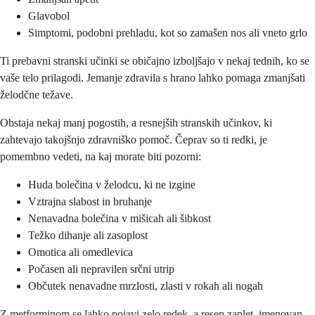
Glavobol
Simptomi, podobni prehladu, kot so zamašen nos ali vneto grlo
Ti prebavni stranski učinki se običajno izboljšajo v nekaj tednih, ko se
vaše telo prilagodi. Jemanje zdravila s hrano lahko pomaga zmanjšati
želodčne težave.
Obstaja nekaj manj pogostih, a resnejših stranskih učinkov, ki
zahtevajo takojšnjo zdravniško pomoč. Čeprav so ti redki, je
pomembno vedeti, na kaj morate biti pozorni:
Huda bolečina v želodcu, ki ne izgine
Vztrajna slabost in bruhanje
Nenavadna bolečina v mišicah ali šibkost
Težko dihanje ali zasoplost
Omotica ali omedlevica
Počasen ali nepravilen srčni utrip
Občutek nenavadne mrzlosti, zlasti v rokah ali nogah
Z metforminom se lahko pojavi zelo redek, a resen zaplet, imenovan