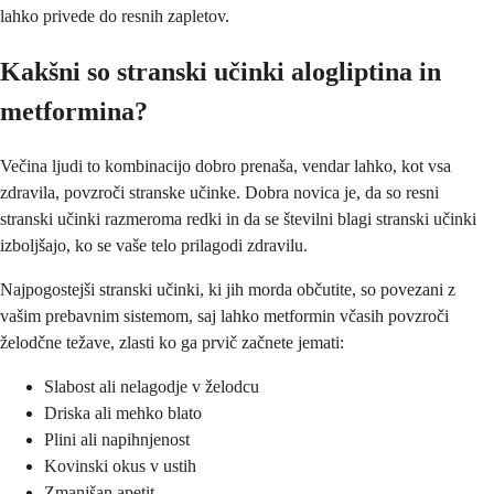
lahko privede do resnih zapletov.
Kakšni so stranski učinki alogliptina in
metformina?
Večina ljudi to kombinacijo dobro prenaša, vendar lahko, kot vsa
zdravila, povzroči stranske učinke. Dobra novica je, da so resni
stranski učinki razmeroma redki in da se številni blagi stranski učinki
izboljšajo, ko se vaše telo prilagodi zdravilu.
Najpogostejši stranski učinki, ki jih morda občutite, so povezani z
vašim prebavnim sistemom, saj lahko metformin včasih povzroči
želodčne težave, zlasti ko ga prvič začnete jemati:
Slabost ali nelagodje v želodcu
Driska ali mehko blato
Plini ali napihnjenost
Kovinski okus v ustih
Zmanjšan apetit