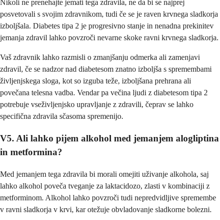
Nikoli ne prenehajte jemati tega zdravila, ne da bi se najprej
posvetovali s svojim zdravnikom, tudi če se je raven krvnega sladkorja
izboljšala. Diabetes tipa 2 je progresivno stanje in nenadna prekinitev
jemanja zdravil lahko povzroči nevarne skoke ravni krvnega sladkorja.
Vaš zdravnik lahko razmisli o zmanjšanju odmerka ali zamenjavi
zdravil, če se nadzor nad diabetesom znatno izboljša s spremembami
življenjskega sloga, kot so izguba teže, izboljšana prehrana ali
povečana telesna vadba. Vendar pa večina ljudi z diabetesom tipa 2
potrebuje vseživljenjsko upravljanje z zdravili, čeprav se lahko
specifična zdravila sčasoma spremenijo.
V5. Ali lahko pijem alkohol med jemanjem alogliptina
in metformina?
Med jemanjem tega zdravila bi morali omejiti uživanje alkohola, saj
lahko alkohol poveča tveganje za laktacidozo, zlasti v kombinaciji z
metforminom. Alkohol lahko povzroči tudi nepredvidljive spremembe
v ravni sladkorja v krvi, kar otežuje obvladovanje sladkorne bolezni.