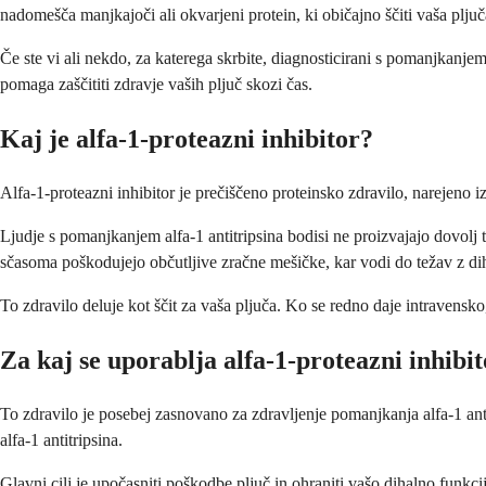
nadomešča manjkajoči ali okvarjeni protein, ki običajno ščiti vaša plj
Če ste vi ali nekdo, za katerega skrbite, diagnosticirani s pomanjkanje
pomaga zaščititi zdravje vaših pljuč skozi čas.
Kaj je alfa-1-proteazni inhibitor?
Alfa-1-proteazni inhibitor je prečiščeno proteinsko zdravilo, narejeno iz
Ljudje s pomanjkanjem alfa-1 antitripsina bodisi ne proizvajajo dovolj t
sčasoma poškodujejo občutljive zračne mešičke, kar vodi do težav z d
To zdravilo deluje kot ščit za vaša pljuča. Ko se redno daje intravens
Za kaj se uporablja alfa-1-proteazni inhibi
To zdravilo je posebej zasnovano za zdravljenje pomanjkanja alfa-1 anti
alfa-1 antitripsina.
Glavni cilj je upočasniti poškodbe pljuč in ohraniti vašo dihalno funkci