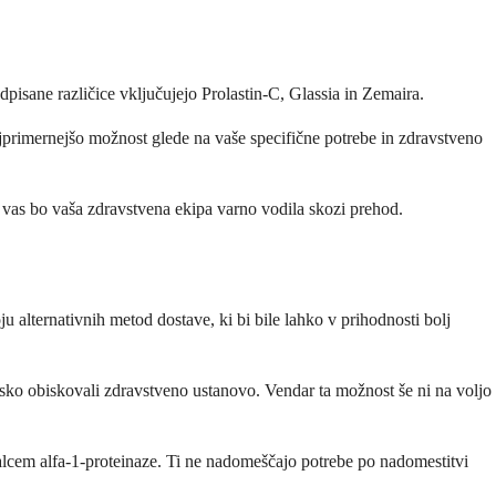
dpisane različice vključujejo Prolastin-C, Glassia in Zemaira.
najprimernejšo možnost glede na vaše specifične potrebe in zdravstveno
 vas bo vaša zdravstvena ekipa varno vodila skozi prehod.
u alternativnih metod dostave, ki bi bile lahko v prihodnosti bolj
nsko obiskovali zdravstveno ustanovo. Vendar ta možnost še ni na voljo
viralcem alfa-1-proteinaze. Ti ne nadomeščajo potrebe po nadomestitvi