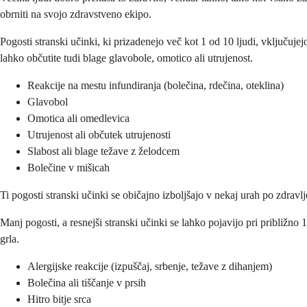
obrniti na svojo zdravstveno ekipo.
Pogosti stranski učinki, ki prizadenejo več kot 1 od 10 ljudi, vključujej
lahko občutite tudi blage glavobole, omotico ali utrujenost.
Reakcije na mestu infundiranja (bolečina, rdečina, oteklina)
Glavobol
Omotica ali omedlevica
Utrujenost ali občutek utrujenosti
Slabost ali blage težave z želodcem
Bolečine v mišicah
Ti pogosti stranski učinki se običajno izboljšajo v nekaj urah po zdravlj
Manj pogosti, a resnejši stranski učinki se lahko pojavijo pri približno 1
grla.
Alergijske reakcije (izpuščaj, srbenje, težave z dihanjem)
Bolečina ali tiščanje v prsih
Hitro bitje srca