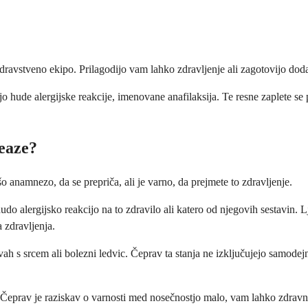
zdravstveno ekipo. Prilagodijo vam lahko zdravljenje ali zagotovijo do
vijo hude alergijske reakcije, imenovane anafilaksija. Te resne zaplete s
teaze?
 anamnezo, da se prepriča, ali je varno, da prejmete to zdravljenje.
hudo alergijsko reakcijo na to zdravilo ali katero od njegovih sestavin. L
 zdravljenja.
ah s srcem ali bolezni ledvic. Čeprav ta stanja ne izključujejo samodej
. Čeprav je raziskav o varnosti med nosečnostjo malo, vam lahko zdravnik