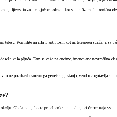
pomanjkljivost in znake pljučne bolezni, kot sta emfizem ali kronična o
m telesu. Pomislite na alfa-1 antitripsin kot na telesnega stražarja za v
oseže vaša pljuča. Tam se veže na encime, imenovane nevtrofilna elastaz
vilo ne pozdravi osnovnega genetskega stanja, vendar zagotavlja stalno 
ze?
okolju. Običajno ga boste prejeli enkrat na teden, pri čemer traja vsaka