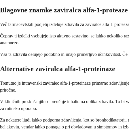
Blagovne znamke zaviralca alfa-1-proteaze
Več farmacevtskih podjetij izdeluje zdravila za zaviralce alfa-1-protea
Čeprav ti izdelki vsebujejo isto aktivno sestavino, se lahko nekoliko r
anamnezo.
Vsa ta zdravila delujejo podobno in imajo primerljivo učinkovitost. Č
Alternative zaviralca alfa-1-proteinaze
Trenutno je intravenski zaviralec alfa-1-proteinaze primarno zdravljenje
priročne.
V kliničnih preskušanjih se preučuje inhalirana oblika zdravila. To bi
za rutinsko uporabo.
Za nekatere ljudi lahko podporna zdravljenja, kot so bronhodilatatorji, 
beljakovin, vendar lahko pomagajo pri obvladovanju simptomov in izbol