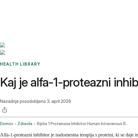
Benchmarks
Stories
FAQ
Sign up / Log in
HEALTH LIBRARY
Kaj je alfa-1-proteazni inhi
Nazadnje posodobljeno
3. april 2026
Domov
Zdravila
Alpha 1 Proteinase Inhibitor Human Intravenous Route
Alfa-1-proteazni inhibitor je nadomestna terapija s proteini, ki se daj