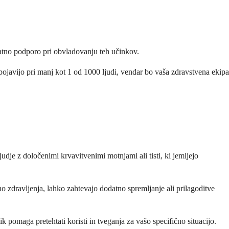
datno podporo pri obvladovanju teh učinkov.
e pojavijo pri manj kot 1 od 1000 ljudi, vendar bo vaša zdravstvena ekipa
judje z določenimi krvavitvenimi motnjami ali tisti, ki jemljejo
no zdravljenja, lahko zahtevajo dodatno spremljanje ali prilagoditve
 pomaga pretehtati koristi in tveganja za vašo specifično situacijo.