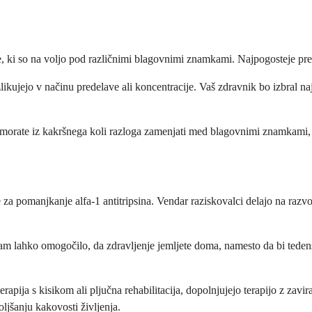
ze, ki so na voljo pod različnimi blagovnimi znamkami. Najpogosteje pre
azlikujejo v načinu predelave ali koncentracije. Vaš zdravnik bo izbral 
e morate iz kakršnega koli razloga zamenjati med blagovnimi znamkami,
 za pomanjkanje alfa-1 antitripsina. Vendar raziskovalci delajo na razvoj
 vam lahko omogočilo, da zdravljenje jemljete doma, namesto da bi tede
terapija s kisikom ali pljučna rehabilitacija, dopolnjujejo terapijo z za
jšanju kakovosti življenja.