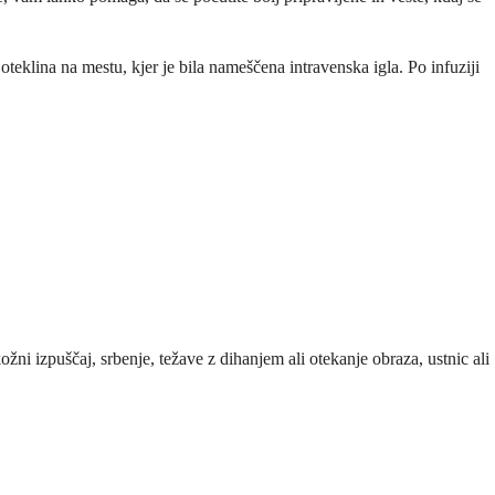
 oteklina na mestu, kjer je bila nameščena intravenska igla. Po infuziji
kožni izpuščaj, srbenje, težave z dihanjem ali otekanje obraza, ustnic ali