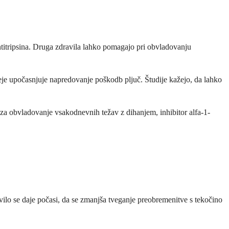
ntitripsina. Druga zdravila lahko pomagajo pri obvladovanju
eje upočasnjuje napredovanje poškodb pljuč. Študije kažejo, da lahko
za obvladovanje vsakodnevnih težav z dihanjem, inhibitor alfa-1-
vilo se daje počasi, da se zmanjša tveganje preobremenitve s tekočino