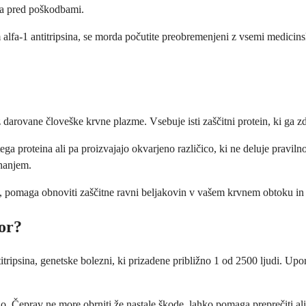
uča pred poškodbami.
m alfa-1 antitripsina, se morda počutite preobremenjeni z vsemi medicins
 darovane človeške krvne plazme. Vsebuje isti zaščitni protein, ki ga zdr
ega proteina ali pa proizvajajo okvarjeno različico, ki ne deluje pravil
ihanjem.
ko, pomaga obnoviti zaščitne ravni beljakovin v vašem krvnem obtoku in
tor?
tripsina, genetske bolezni, ki prizadene približno 1 od 2500 ljudi. Upor
jo. Čeprav ne more obrniti že nastale škode, lahko pomaga preprečiti ali