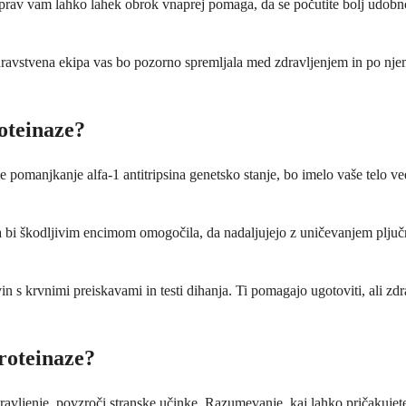
vzaprav vam lahko lahek obrok vnaprej pomaga, da se počutite bolj udobn
 zdravstvena ekipa vas bo pozorno spremljala med zdravljenjem in po nje
oteinaze?
je pomanjkanje alfa-1 antitripsina genetsko stanje, bo imelo vaše telo v
nja bi škodljivim encimom omogočila, da nadaljujejo z uničevanjem pljučn
n s krvnimi preiskavami in testi dihanja. Ti pomagajo ugotoviti, ali zdra
proteinaze?
ravljenje, povzroči stranske učinke. Razumevanje, kaj lahko pričakujete