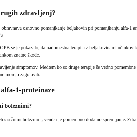
 drugih zdravljenj?
dno obravnava osnovno pomanjkanje beljakovin pri pomanjkanju alfa-1 a
ča.
KOPB se je pokazalo, da nadomestna terapija z beljakovinami učinkovit
stankom znatne škode.
zdravljenje simptomov. Medtem ko so druge terapije še vedno pomembne 
ne morejo zagotoviti.
 alfa-1-proteinaze
imi boleznimi?
udeh s srčnimi boleznimi, vendar je pomembno dodatno spremljanje. Zdra