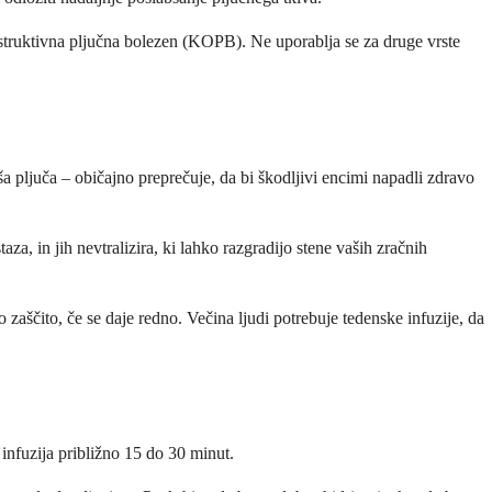
bstruktivna pljučna bolezen (KOPB). Ne uporablja se za druge vrste
aša pljuča – običajno preprečuje, da bi škodljivi encimi napadli zdravo
a, in jih nevtralizira, ki lahko razgradijo stene vaših zračnih
zaščito, če se daje redno. Večina ljudi potrebuje tedenske infuzije, da
 infuzija približno 15 do 30 minut.