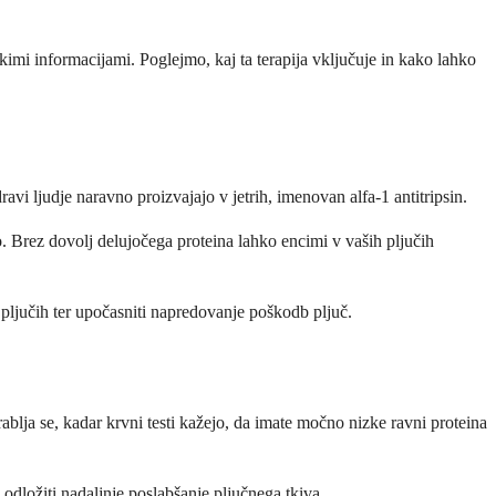
kimi informacijami. Poglejmo, kaj ta terapija vključuje in kako lahko
avi ljudje naravno proizvajajo v jetrih, imenovan alfa-1 antitripsin.
no. Brez dovolj delujočega proteina lahko encimi v vaših pljučih
 pljučih ter upočasniti napredovanje poškodb pljuč.
ablja se, kadar krvni testi kažejo, da imate močno nizke ravni proteina
 odložiti nadaljnje poslabšanje pljučnega tkiva.