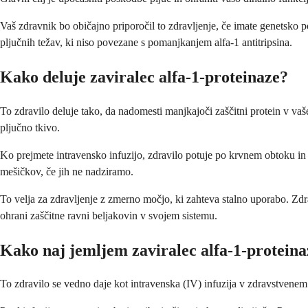
Vaš zdravnik bo običajno priporočil to zdravljenje, če imate genetsko 
pljučnih težav, ki niso povezane s pomanjkanjem alfa-1 antitripsina.
Kako deluje zaviralec alfa-1-proteinaze?
To zdravilo deluje tako, da nadomesti manjkajoči zaščitni protein v vaše
pljučno tkivo.
Ko prejmete intravensko infuzijo, zdravilo potuje po krvnem obtoku in d
mešičkov, če jih ne nadziramo.
To velja za zdravljenje z zmerno močjo, ki zahteva stalno uporabo. Zdra
ohrani zaščitne ravni beljakovin v svojem sistemu.
Kako naj jemljem zaviralec alfa-1-proteina
To zdravilo se vedno daje kot intravenska (IV) infuzija v zdravstvenem 