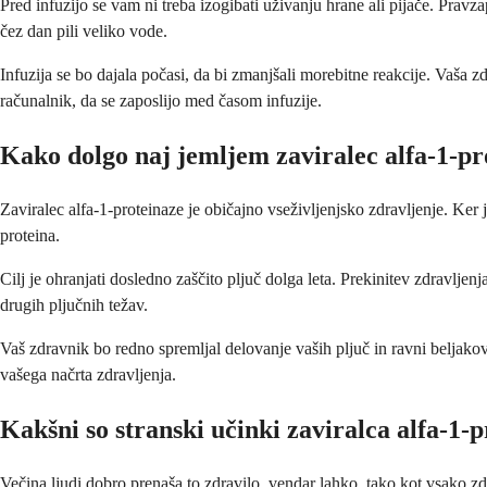
Pred infuzijo se vam ni treba izogibati uživanju hrane ali pijače. Pra
čez dan pili veliko vode.
Infuzija se bo dajala počasi, da bi zmanjšali morebitne reakcije. Vaša
računalnik, da se zaposlijo med časom infuzije.
Kako dolgo naj jemljem zaviralec alfa-1-pr
Zaviralec alfa-1-proteinaze je običajno vseživljenjsko zdravljenje. Ker 
proteina.
Cilj je ohranjati dosledno zaščito pljuč dolga leta. Prekinitev zdravlje
drugih pljučnih težav.
Vaš zdravnik bo redno spremljal delovanje vaših pljuč in ravni beljakovi
vašega načrta zdravljenja.
Kakšni so stranski učinki zaviralca alfa-1-
Večina ljudi dobro prenaša to zdravilo, vendar lahko, tako kot vsako zd