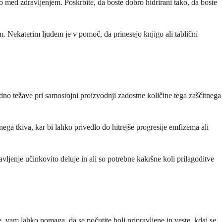
o med zdravljenjem. Poskrbite, da boste dobro hidrirani tako, da boste
m. Nekaterim ljudem je v pomoč, da prinesejo knjigo ali tablični
edno težave pri samostojni proizvodnji zadostne količine tega zaščitnega
ega tkiva, kar bi lahko privedlo do hitrejše progresije emfizema ali
vljenje učinkovito deluje in ali so potrebne kakršne koli prilagoditve
, vam lahko pomaga, da se počutite bolj pripravljene in veste, kdaj se