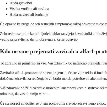
Huda glavobol
Visoka vročina ali mrzlica
Huda navzea ali bruhanje
Če opazite katerega od teh resnejših simptomov, takoj obvestite svojo 
Zelo redko se pri nekaterih ljudeh lahko razvijejo krvni strdki ali doži
vedno pripravljena, da jih obravnava, če se pojavijo.
Kdo ne sme prejemati zaviralca alfa-1-pro
To zdravilo ni primerno za vse. Vaš zdravnik bo natančno pregledal vašo
Zaviralca alfa-1-proteaze ne smete prejemati, če ste v preteklosti imeli 
določena zdravila za redčenje krvi, bodo morda potrebovali alternativna
Vaš zdravnik bo želel vedeti o morebitni anamnezi krvnih strdkov, težav
odmerka, da vas ohranijo varne.
Če ste noseči ali dojite, se o tem pogovorite s svojo zdravstveno ekipo