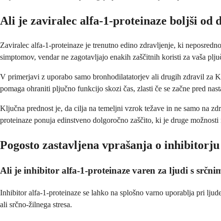
Ali je zaviralec alfa-1-proteinaze boljši od
Zaviralec alfa-1-proteinaze je trenutno edino zdravljenje, ki neposre
simptomov, vendar ne zagotavljajo enakih zaščitnih koristi za vaša plju
V primerjavi z uporabo samo bronhodilatatorjev ali drugih zdravil za 
pomaga ohraniti pljučno funkcijo skozi čas, zlasti če se začne pred na
Ključna prednost je, da cilja na temeljni vzrok težave in ne samo na 
proteinaze ponuja edinstveno dolgoročno zaščito, ki je druge možnosti 
Pogosto zastavljena vprašanja o inhibitorju
Ali je inhibitor alfa-1-proteinaze varen za ljudi s srčn
Inhibitor alfa-1-proteinaze se lahko na splošno varno uporablja pri lj
ali srčno-žilnega stresa.