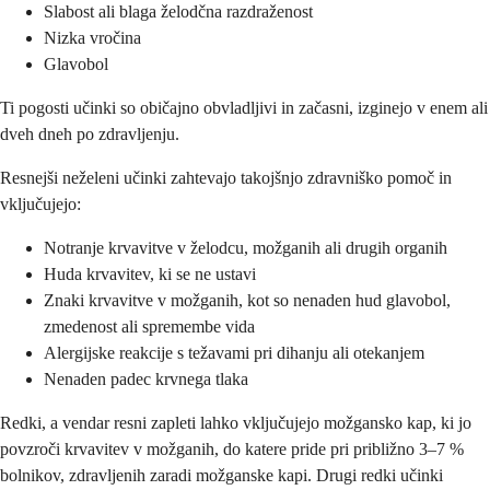
Slabost ali blaga želodčna razdraženost
Nizka vročina
Glavobol
Ti pogosti učinki so običajno obvladljivi in začasni, izginejo v enem ali
dveh dneh po zdravljenju.
Resnejši neželeni učinki zahtevajo takojšnjo zdravniško pomoč in
vključujejo:
Notranje krvavitve v želodcu, možganih ali drugih organih
Huda krvavitev, ki se ne ustavi
Znaki krvavitve v možganih, kot so nenaden hud glavobol,
zmedenost ali spremembe vida
Alergijske reakcije s težavami pri dihanju ali otekanjem
Nenaden padec krvnega tlaka
Redki, a vendar resni zapleti lahko vključujejo možgansko kap, ki jo
povzroči krvavitev v možganih, do katere pride pri približno 3–7 %
bolnikov, zdravljenih zaradi možganske kapi. Drugi redki učinki