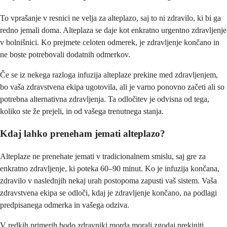
To vprašanje v resnici ne velja za alteplazo, saj to ni zdravilo, ki bi ga
redno jemali doma. Alteplaza se daje kot enkratno urgentno zdravljenje
v bolnišnici. Ko prejmete celoten odmerek, je zdravljenje končano in
ne boste potrebovali dodatnih odmerkov.
Če se iz nekega razloga infuzija alteplaze prekine med zdravljenjem,
bo vaša zdravstvena ekipa ugotovila, ali je varno ponovno začeti ali so
potrebna alternativna zdravljenja. Ta odločitev je odvisna od tega,
koliko ste že prejeli, in od vašega trenutnega stanja.
Kdaj lahko preneham jemati alteplazo?
Alteplaze ne prenehate jemati v tradicionalnem smislu, saj gre za
enkratno zdravljenje, ki poteka 60–90 minut. Ko je infuzija končana,
zdravilo v naslednjih nekaj urah postopoma zapusti vaš sistem. Vaša
zdravstvena ekipa se odloči, kdaj je zdravljenje končano, na podlagi
predpisanega odmerka in vašega odziva.
V redkih primerih bodo zdravniki morda morali zgodaj prekiniti