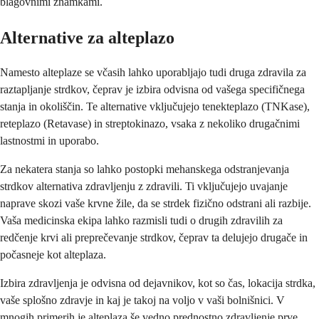
blagovnimi znamkami.
Alternative za alteplazo
Namesto alteplaze se včasih lahko uporabljajo tudi druga zdravila za
raztapljanje strdkov, čeprav je izbira odvisna od vašega specifičnega
stanja in okoliščin. Te alternative vključujejo tenekteplazo (TNKase),
reteplazo (Retavase) in streptokinazo, vsaka z nekoliko drugačnimi
lastnostmi in uporabo.
Za nekatera stanja so lahko postopki mehanskega odstranjevanja
strdkov alternativa zdravljenju z zdravili. Ti vključujejo uvajanje
naprave skozi vaše krvne žile, da se strdek fizično odstrani ali razbije.
Vaša medicinska ekipa lahko razmisli tudi o drugih zdravilih za
redčenje krvi ali preprečevanje strdkov, čeprav ta delujejo drugače in
počasneje kot alteplaza.
Izbira zdravljenja je odvisna od dejavnikov, kot so čas, lokacija strdka,
vaše splošno zdravje in kaj je takoj na voljo v vaši bolnišnici. V
mnogih primerih je alteplaza še vedno prednostno zdravljenje prve