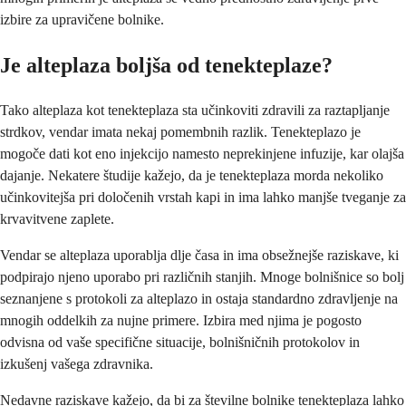
izbire za upravičene bolnike.
Je alteplaza boljša od tenekteplaze?
Tako alteplaza kot tenekteplaza sta učinkoviti zdravili za raztapljanje
strdkov, vendar imata nekaj pomembnih razlik. Tenekteplazo je
mogoče dati kot eno injekcijo namesto neprekinjene infuzije, kar olajša
dajanje. Nekatere študije kažejo, da je tenekteplaza morda nekoliko
učinkovitejša pri določenih vrstah kapi in ima lahko manjše tveganje za
krvavitvene zaplete.
Vendar se alteplaza uporablja dlje časa in ima obsežnejše raziskave, ki
podpirajo njeno uporabo pri različnih stanjih. Mnoge bolnišnice so bolj
seznanjene s protokoli za alteplazo in ostaja standardno zdravljenje na
mnogih oddelkih za nujne primere. Izbira med njima je pogosto
odvisna od vaše specifične situacije, bolnišničnih protokolov in
izkušenj vašega zdravnika.
Nedavne raziskave kažejo, da bi za številne bolnike tenekteplaza lahko