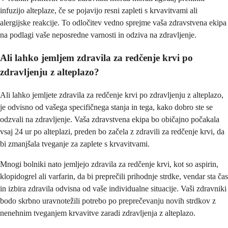
infuzijo alteplaze, če se pojavijo resni zapleti s krvavitvami ali
alergijske reakcije. To odločitev vedno sprejme vaša zdravstvena ekipa
na podlagi vaše neposredne varnosti in odziva na zdravljenje.
Ali lahko jemljem zdravila za redčenje krvi po
zdravljenju z alteplazo?
Ali lahko jemljete zdravila za redčenje krvi po zdravljenju z alteplazo,
je odvisno od vašega specifičnega stanja in tega, kako dobro ste se
odzvali na zdravljenje. Vaša zdravstvena ekipa bo običajno počakala
vsaj 24 ur po alteplazi, preden bo začela z zdravili za redčenje krvi, da
bi zmanjšala tveganje za zaplete s krvavitvami.
Mnogi bolniki nato jemljejo zdravila za redčenje krvi, kot so aspirin,
klopidogrel ali varfarin, da bi preprečili prihodnje strdke, vendar sta čas
in izbira zdravila odvisna od vaše individualne situacije. Vaši zdravniki
bodo skrbno uravnotežili potrebo po preprečevanju novih strdkov z
nenehnim tveganjem krvavitve zaradi zdravljenja z alteplazo.