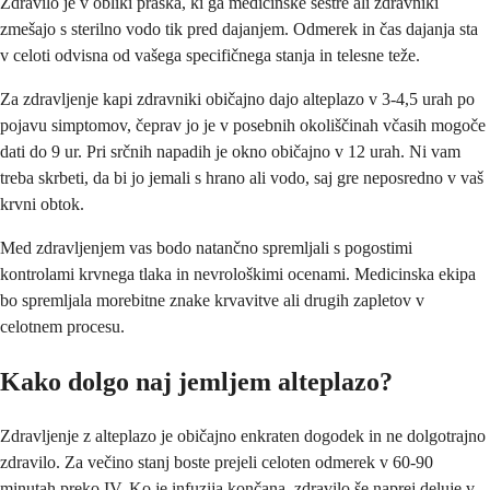
Zdravilo je v obliki praška, ki ga medicinske sestre ali zdravniki
zmešajo s sterilno vodo tik pred dajanjem. Odmerek in čas dajanja sta
v celoti odvisna od vašega specifičnega stanja in telesne teže.
Za zdravljenje kapi zdravniki običajno dajo alteplazo v 3-4,5 urah po
pojavu simptomov, čeprav jo je v posebnih okoliščinah včasih mogoče
dati do 9 ur. Pri srčnih napadih je okno običajno v 12 urah. Ni vam
treba skrbeti, da bi jo jemali s hrano ali vodo, saj gre neposredno v vaš
krvni obtok.
Med zdravljenjem vas bodo natančno spremljali s pogostimi
kontrolami krvnega tlaka in nevrološkimi ocenami. Medicinska ekipa
bo spremljala morebitne znake krvavitve ali drugih zapletov v
celotnem procesu.
Kako dolgo naj jemljem alteplazo?
Zdravljenje z alteplazo je običajno enkraten dogodek in ne dolgotrajno
zdravilo. Za večino stanj boste prejeli celoten odmerek v 60-90
minutah preko IV. Ko je infuzija končana, zdravilo še naprej deluje v