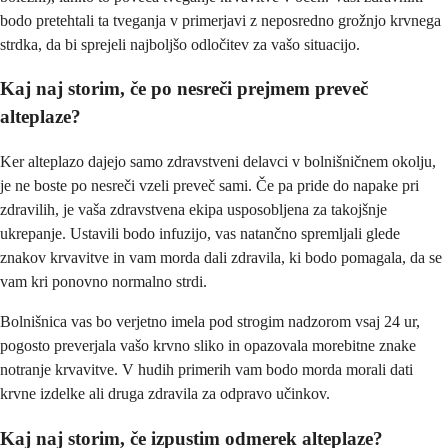
bodo pretehtali ta tveganja v primerjavi z neposredno grožnjo krvnega
strdka, da bi sprejeli najboljšo odločitev za vašo situacijo.
Kaj naj storim, če po nesreči prejmem preveč
alteplaze?
Ker alteplazo dajejo samo zdravstveni delavci v bolnišničnem okolju,
je ne boste po nesreči vzeli preveč sami. Če pa pride do napake pri
zdravilih, je vaša zdravstvena ekipa usposobljena za takojšnje
ukrepanje. Ustavili bodo infuzijo, vas natančno spremljali glede
znakov krvavitve in vam morda dali zdravila, ki bodo pomagala, da se
vam kri ponovno normalno strdi.
Bolnišnica vas bo verjetno imela pod strogim nadzorom vsaj 24 ur,
pogosto preverjala vašo krvno sliko in opazovala morebitne znake
notranje krvavitve. V hudih primerih vam bodo morda morali dati
krvne izdelke ali druga zdravila za odpravo učinkov.
Kaj naj storim, če izpustim odmerek alteplaze?