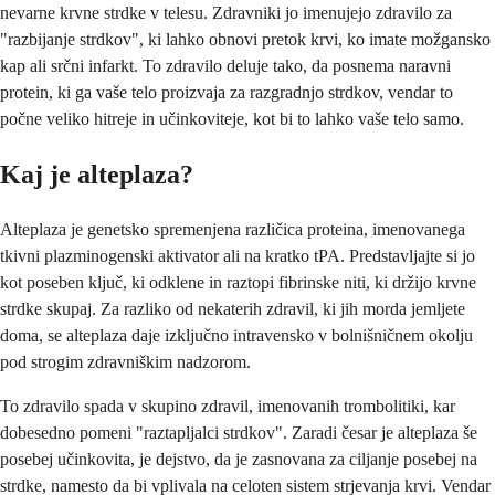
nevarne krvne strdke v telesu. Zdravniki jo imenujejo zdravilo za
"razbijanje strdkov", ki lahko obnovi pretok krvi, ko imate možgansko
kap ali srčni infarkt. To zdravilo deluje tako, da posnema naravni
protein, ki ga vaše telo proizvaja za razgradnjo strdkov, vendar to
počne veliko hitreje in učinkoviteje, kot bi to lahko vaše telo samo.
Kaj je alteplaza?
Alteplaza je genetsko spremenjena različica proteina, imenovanega
tkivni plazminogenski aktivator ali na kratko tPA. Predstavljajte si jo
kot poseben ključ, ki odklene in raztopi fibrinske niti, ki držijo krvne
strdke skupaj. Za razliko od nekaterih zdravil, ki jih morda jemljete
doma, se alteplaza daje izključno intravensko v bolnišničnem okolju
pod strogim zdravniškim nadzorom.
To zdravilo spada v skupino zdravil, imenovanih trombolitiki, kar
dobesedno pomeni "raztapljalci strdkov". Zaradi česar je alteplaza še
posebej učinkovita, je dejstvo, da je zasnovana za ciljanje posebej na
strdke, namesto da bi vplivala na celoten sistem strjevanja krvi. Vendar