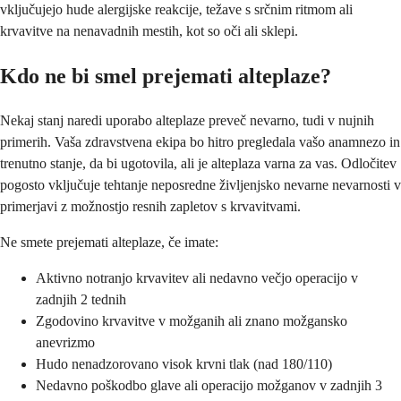
vključujejo hude alergijske reakcije, težave s srčnim ritmom ali
krvavitve na nenavadnih mestih, kot so oči ali sklepi.
Kdo ne bi smel prejemati alteplaze?
Nekaj stanj naredi uporabo alteplaze preveč nevarno, tudi v nujnih
primerih. Vaša zdravstvena ekipa bo hitro pregledala vašo anamnezo in
trenutno stanje, da bi ugotovila, ali je alteplaza varna za vas. Odločitev
pogosto vključuje tehtanje neposredne življenjsko nevarne nevarnosti v
primerjavi z možnostjo resnih zapletov s krvavitvami.
Ne smete prejemati alteplaze, če imate:
Aktivno notranjo krvavitev ali nedavno večjo operacijo v
zadnjih 2 tednih
Zgodovino krvavitve v možganih ali znano možgansko
anevrizmo
Hudo nenadzorovano visok krvni tlak (nad 180/110)
Nedavno poškodbo glave ali operacijo možganov v zadnjih 3