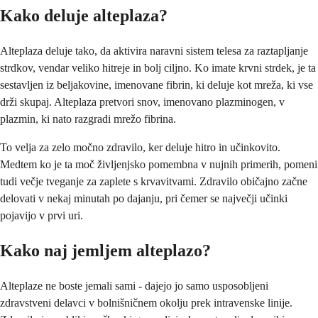
Kako deluje alteplaza?
Alteplaza deluje tako, da aktivira naravni sistem telesa za raztapljanje
strdkov, vendar veliko hitreje in bolj ciljno. Ko imate krvni strdek, je ta
sestavljen iz beljakovine, imenovane fibrin, ki deluje kot mreža, ki vse
drži skupaj. Alteplaza pretvori snov, imenovano plazminogen, v
plazmin, ki nato razgradi mrežo fibrina.
To velja za zelo močno zdravilo, ker deluje hitro in učinkovito.
Medtem ko je ta moč življenjsko pomembna v nujnih primerih, pomeni
tudi večje tveganje za zaplete s krvavitvami. Zdravilo običajno začne
delovati v nekaj minutah po dajanju, pri čemer se največji učinki
pojavijo v prvi uri.
Kako naj jemljem alteplazo?
Alteplaze ne boste jemali sami - dajejo jo samo usposobljeni
zdravstveni delavci v bolnišničnem okolju prek intravenske linije.