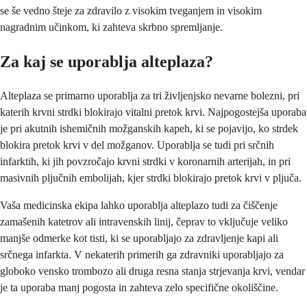
se še vedno šteje za zdravilo z visokim tveganjem in visokim
nagradnim učinkom, ki zahteva skrbno spremljanje.
Za kaj se uporablja alteplaza?
Alteplaza se primarno uporablja za tri življenjsko nevarne bolezni, pri
katerih krvni strdki blokirajo vitalni pretok krvi. Najpogostejša uporaba
je pri akutnih ishemičnih možganskih kapeh, ki se pojavijo, ko strdek
blokira pretok krvi v del možganov. Uporablja se tudi pri srčnih
infarktih, ki jih povzročajo krvni strdki v koronarnih arterijah, in pri
masivnih pljučnih embolijah, kjer strdki blokirajo pretok krvi v pljuča.
Vaša medicinska ekipa lahko uporablja alteplazo tudi za čiščenje
zamašenih katetrov ali intravenskih linij, čeprav to vključuje veliko
manjše odmerke kot tisti, ki se uporabljajo za zdravljenje kapi ali
srčnega infarkta. V nekaterih primerih ga zdravniki uporabljajo za
globoko vensko trombozo ali druga resna stanja strjevanja krvi, vendar
je ta uporaba manj pogosta in zahteva zelo specifične okoliščine.