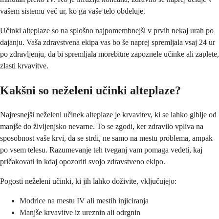
vašem sistemu več ur, ko ga vaše telo obdeluje.
Učinki alteplaze so na splošno najpomembnejši v prvih nekaj urah po
dajanju. Vaša zdravstvena ekipa vas bo še naprej spremljala vsaj 24 ur
po zdravljenju, da bi spremljala morebitne zapoznele učinke ali zaplete,
zlasti krvavitve.
Kakšni so neželeni učinki alteplaze?
Najresnejši neželeni učinek alteplaze je krvavitev, ki se lahko giblje od
manjše do življenjsko nevarne. To se zgodi, ker zdravilo vpliva na
sposobnost vaše krvi, da se strdi, ne samo na mestu problema, ampak
po vsem telesu. Razumevanje teh tveganj vam pomaga vedeti, kaj
pričakovati in kdaj opozoriti svojo zdravstveno ekipo.
Pogosti neželeni učinki, ki jih lahko doživite, vključujejo:
Modrice na mestu IV ali mestih injiciranja
Manjše krvavitve iz ureznin ali odrgnin