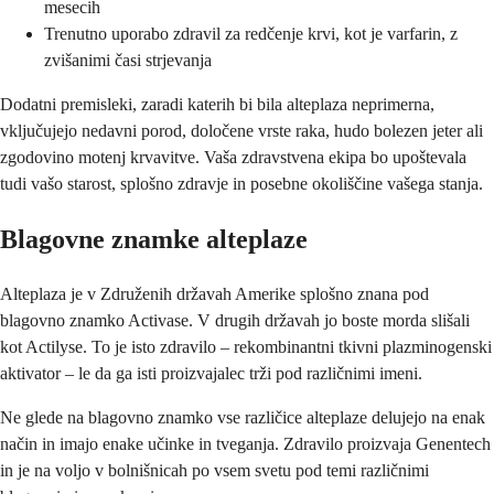
mesecih
Trenutno uporabo zdravil za redčenje krvi, kot je varfarin, z
zvišanimi časi strjevanja
Dodatni premisleki, zaradi katerih bi bila alteplaza neprimerna,
vključujejo nedavni porod, določene vrste raka, hudo bolezen jeter ali
zgodovino motenj krvavitve. Vaša zdravstvena ekipa bo upoštevala
tudi vašo starost, splošno zdravje in posebne okoliščine vašega stanja.
Blagovne znamke alteplaze
Alteplaza je v Združenih državah Amerike splošno znana pod
blagovno znamko Activase. V drugih državah jo boste morda slišali
kot Actilyse. To je isto zdravilo – rekombinantni tkivni plazminogenski
aktivator – le da ga isti proizvajalec trži pod različnimi imeni.
Ne glede na blagovno znamko vse različice alteplaze delujejo na enak
način in imajo enake učinke in tveganja. Zdravilo proizvaja Genentech
in je na voljo v bolnišnicah po vsem svetu pod temi različnimi