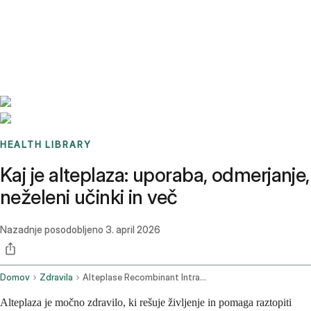
Benchmarks
Stories
FAQ
Sign up / Log in
HEALTH LIBRARY
Kaj je alteplaza: uporaba, odmerjanje,
neželeni učinki in več
Nazadnje posodobljeno
3. april 2026
Domov
Zdravila
Alteplase Recombinant Intravenous Route
Alteplaza je močno zdravilo, ki rešuje življenje in pomaga raztopiti