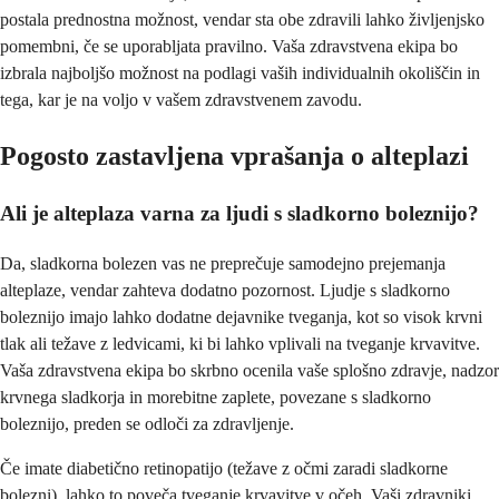
postala prednostna možnost, vendar sta obe zdravili lahko življenjsko
pomembni, če se uporabljata pravilno. Vaša zdravstvena ekipa bo
izbrala najboljšo možnost na podlagi vaših individualnih okoliščin in
tega, kar je na voljo v vašem zdravstvenem zavodu.
Pogosto zastavljena vprašanja o alteplazi
Ali je alteplaza varna za ljudi s sladkorno boleznijo?
Da, sladkorna bolezen vas ne preprečuje samodejno prejemanja
alteplaze, vendar zahteva dodatno pozornost. Ljudje s sladkorno
boleznijo imajo lahko dodatne dejavnike tveganja, kot so visok krvni
tlak ali težave z ledvicami, ki bi lahko vplivali na tveganje krvavitve.
Vaša zdravstvena ekipa bo skrbno ocenila vaše splošno zdravje, nadzor
krvnega sladkorja in morebitne zaplete, povezane s sladkorno
boleznijo, preden se odloči za zdravljenje.
Če imate diabetično retinopatijo (težave z očmi zaradi sladkorne
bolezni), lahko to poveča tveganje krvavitve v očeh. Vaši zdravniki