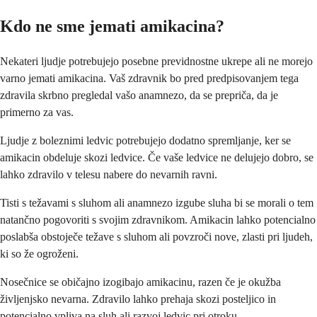
Kdo ne sme jemati amikacina?
Nekateri ljudje potrebujejo posebne previdnostne ukrepe ali ne morejo
varno jemati amikacina. Vaš zdravnik bo pred predpisovanjem tega
zdravila skrbno pregledal vašo anamnezo, da se prepriča, da je
primerno za vas.
Ljudje z boleznimi ledvic potrebujejo dodatno spremljanje, ker se
amikacin obdeluje skozi ledvice. Če vaše ledvice ne delujejo dobro, se
lahko zdravilo v telesu nabere do nevarnih ravni.
Tisti s težavami s sluhom ali anamnezo izgube sluha bi se morali o tem
natančno pogovoriti s svojim zdravnikom. Amikacin lahko potencialno
poslabša obstoječe težave s sluhom ali povzroči nove, zlasti pri ljudeh,
ki so že ogroženi.
Nosečnice se običajno izogibajo amikacinu, razen če je okužba
življenjsko nevarna. Zdravilo lahko prehaja skozi posteljico in
potencialno vpliva na sluh ali razvoj ledvic pri otroku.