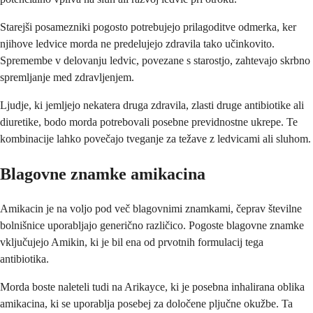
Starejši posamezniki pogosto potrebujejo prilagoditve odmerka, ker
njihove ledvice morda ne predelujejo zdravila tako učinkovito.
Spremembe v delovanju ledvic, povezane s starostjo, zahtevajo skrbno
spremljanje med zdravljenjem.
Ljudje, ki jemljejo nekatera druga zdravila, zlasti druge antibiotike ali
diuretike, bodo morda potrebovali posebne previdnostne ukrepe. Te
kombinacije lahko povečajo tveganje za težave z ledvicami ali sluhom.
Blagovne znamke amikacina
Amikacin je na voljo pod več blagovnimi znamkami, čeprav številne
bolnišnice uporabljajo generično različico. Pogoste blagovne znamke
vključujejo Amikin, ki je bil ena od prvotnih formulacij tega
antibiotika.
Morda boste naleteli tudi na Arikayce, ki je posebna inhalirana oblika
amikacina, ki se uporablja posebej za določene pljučne okužbe. Ta