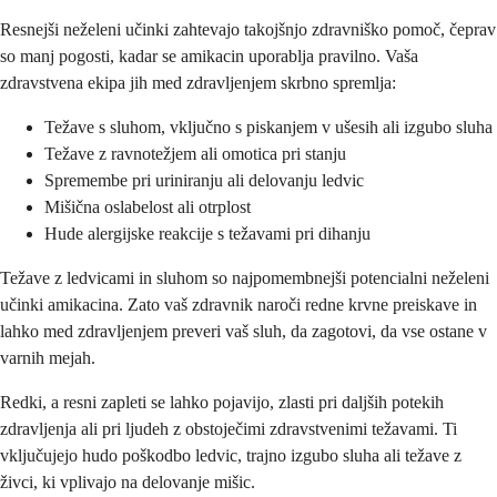
Resnejši neželeni učinki zahtevajo takojšnjo zdravniško pomoč, čeprav
so manj pogosti, kadar se amikacin uporablja pravilno. Vaša
zdravstvena ekipa jih med zdravljenjem skrbno spremlja:
Težave s sluhom, vključno s piskanjem v ušesih ali izgubo sluha
Težave z ravnotežjem ali omotica pri stanju
Spremembe pri uriniranju ali delovanju ledvic
Mišična oslabelost ali otrplost
Hude alergijske reakcije s težavami pri dihanju
Težave z ledvicami in sluhom so najpomembnejši potencialni neželeni
učinki amikacina. Zato vaš zdravnik naroči redne krvne preiskave in
lahko med zdravljenjem preveri vaš sluh, da zagotovi, da vse ostane v
varnih mejah.
Redki, a resni zapleti se lahko pojavijo, zlasti pri daljših potekih
zdravljenja ali pri ljudeh z obstoječimi zdravstvenimi težavami. Ti
vključujejo hudo poškodbo ledvic, trajno izgubo sluha ali težave z
živci, ki vplivajo na delovanje mišic.