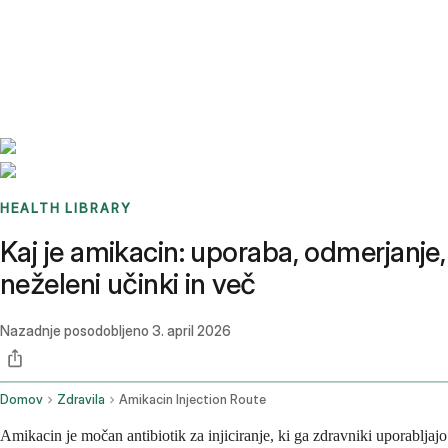
Benchmarks
Stories
FAQ
Sign up / Log in
HEALTH LIBRARY
Kaj je amikacin: uporaba, odmerjanje,
neželeni učinki in več
Nazadnje posodobljeno
3. april 2026
Domov
Zdravila
Amikacin Injection Route
Amikacin je močan antibiotik za injiciranje, ki ga zdravniki uporabljajo