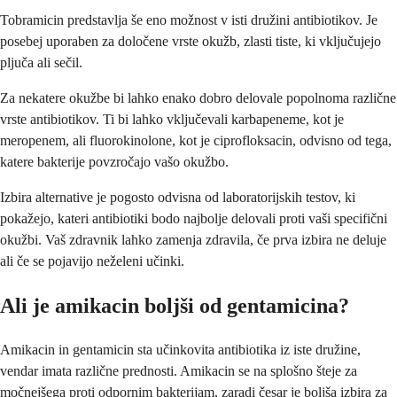
Tobramicin predstavlja še eno možnost v isti družini antibiotikov. Je
posebej uporaben za določene vrste okužb, zlasti tiste, ki vključujejo
pljuča ali sečil.
Za nekatere okužbe bi lahko enako dobro delovale popolnoma različne
vrste antibiotikov. Ti bi lahko vključevali karbapeneme, kot je
meropenem, ali fluorokinolone, kot je ciprofloksacin, odvisno od tega,
katere bakterije povzročajo vašo okužbo.
Izbira alternative je pogosto odvisna od laboratorijskih testov, ki
pokažejo, kateri antibiotiki bodo najbolje delovali proti vaši specifični
okužbi. Vaš zdravnik lahko zamenja zdravila, če prva izbira ne deluje
ali če se pojavijo neželeni učinki.
Ali je amikacin boljši od gentamicina?
Amikacin in gentamicin sta učinkovita antibiotika iz iste družine,
vendar imata različne prednosti. Amikacin se na splošno šteje za
močnejšega proti odpornim bakterijam, zaradi česar je boljša izbira za