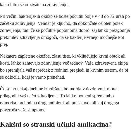
kako hitro se odzivate na zdravljenje.
Pri večini bakterijskih okužb se boste počutili bolje v 48 do 72 urah po
začetku zdravljenja. Vendar je ključno, da dokončate celoten potek
zdravljenja, tudi če se počutite popolnoma dobro, saj lahko prezgodnja
prekinitev zdravljenja omogoči, da se bakterije vrnejo močnejše kot
prej.
Nekatere zapletene okužbe, zlasti tiste, ki vključujejo krvni obtok ali
kosti, lahko zahtevajo zdravljenje več tednov. Vaša zdravstvena ekipa
bo spremljala vaš napredek z rednimi pregledi in krvnim testom, da bi
se odločila, kdaj je varno prenehati.
Če se po nekaj dneh ne izboljšate, bo morda vaš zdravnik moral
prilagoditi vaš načrt zdravljenja. To lahko pomeni spremembo
odmerka, prehod na drug antibiotik ali preiskavo, ali kaj drugega
povzroča vaše simptome.
Kakšni so stranski učinki amikacina?