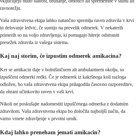
vključujejo hudo slabost, bruhanje, omotico ali spremembe v sluhu ali
ravnotežju.
Vaša zdravstvena ekipa lahko natančno spremlja raven zdravila v krvi
in delovanje ledvic, če sumijo na prevelik odmerek. V nekaterih
primerih so na voljo zdravljenja, ki pomagajo hitreje odstraniti
presežek zdravila iz vašega sistema.
Kaj naj storim, če izpustim odmerek amikacina?
Ker se amikacin daje v bolnišničnem ali ambulantnem okolju, so
izpuščeni odmerki redki. Če je odmerek iz kakršnega koli razloga
odložen, bo vaša zdravstvena ekipa prilagodila časovno razporeditev,
da ohrani učinkovito raven v vaši krvi.
Nikoli ne poskušajte nadomestiti izpuščenega odmerka z dodatnim
zdravilom. Vaša zdravstvena ekipa bo določila najboljši način, da
varno vrnete zdravljenje v prvotni urnik.
Kdaj lahko preneham jemati amikacin?