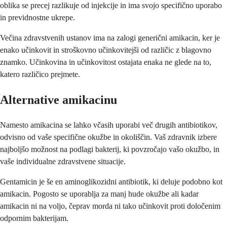
oblika se precej razlikuje od injekcije in ima svojo specifično uporabo
in previdnostne ukrepe.
Večina zdravstvenih ustanov ima na zalogi generični amikacin, ker je
enako učinkovit in stroškovno učinkovitejši od različic z blagovno
znamko. Učinkovina in učinkovitost ostajata enaka ne glede na to,
katero različico prejmete.
Alternative amikacinu
Namesto amikacina se lahko včasih uporabi več drugih antibiotikov,
odvisno od vaše specifične okužbe in okoliščin. Vaš zdravnik izbere
najboljšo možnost na podlagi bakterij, ki povzročajo vašo okužbo, in
vaše individualne zdravstvene situacije.
Gentamicin je še en aminoglikozidni antibiotik, ki deluje podobno kot
amikacin. Pogosto se uporablja za manj hude okužbe ali kadar
amikacin ni na voljo, čeprav morda ni tako učinkovit proti določenim
odpornim bakterijam.