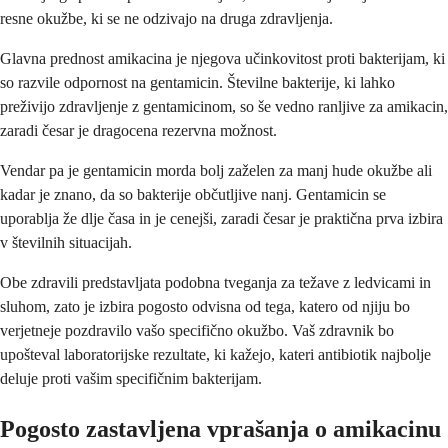
resne okužbe, ki se ne odzivajo na druga zdravljenja.
Glavna prednost amikacina je njegova učinkovitost proti bakterijam, ki
so razvile odpornost na gentamicin. Številne bakterije, ki lahko
preživijo zdravljenje z gentamicinom, so še vedno ranljive za amikacin,
zaradi česar je dragocena rezervna možnost.
Vendar pa je gentamicin morda bolj zaželen za manj hude okužbe ali
kadar je znano, da so bakterije občutljive nanj. Gentamicin se
uporablja že dlje časa in je cenejši, zaradi česar je praktična prva izbira
v številnih situacijah.
Obe zdravili predstavljata podobna tveganja za težave z ledvicami in
sluhom, zato je izbira pogosto odvisna od tega, katero od njiju bo
verjetneje pozdravilo vašo specifično okužbo. Vaš zdravnik bo
upošteval laboratorijske rezultate, ki kažejo, kateri antibiotik najbolje
deluje proti vašim specifičnim bakterijam.
Pogosto zastavljena vprašanja o amikacinu