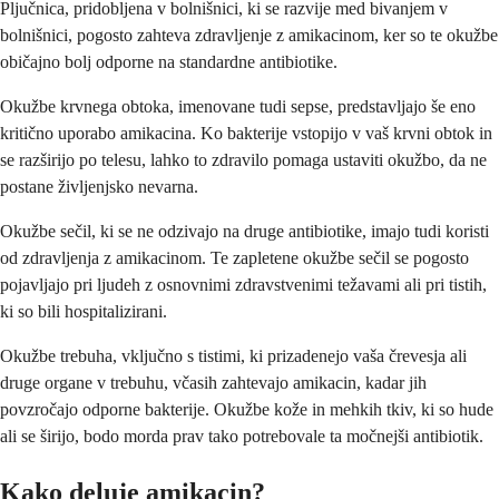
Pljučnica, pridobljena v bolnišnici, ki se razvije med bivanjem v
bolnišnici, pogosto zahteva zdravljenje z amikacinom, ker so te okužbe
običajno bolj odporne na standardne antibiotike.
Okužbe krvnega obtoka, imenovane tudi sepse, predstavljajo še eno
kritično uporabo amikacina. Ko bakterije vstopijo v vaš krvni obtok in
se razširijo po telesu, lahko to zdravilo pomaga ustaviti okužbo, da ne
postane življenjsko nevarna.
Okužbe sečil, ki se ne odzivajo na druge antibiotike, imajo tudi koristi
od zdravljenja z amikacinom. Te zapletene okužbe sečil se pogosto
pojavljajo pri ljudeh z osnovnimi zdravstvenimi težavami ali pri tistih,
ki so bili hospitalizirani.
Okužbe trebuha, vključno s tistimi, ki prizadenejo vaša črevesja ali
druge organe v trebuhu, včasih zahtevajo amikacin, kadar jih
povzročajo odporne bakterije. Okužbe kože in mehkih tkiv, ki so hude
ali se širijo, bodo morda prav tako potrebovale ta močnejši antibiotik.
Kako deluje amikacin?