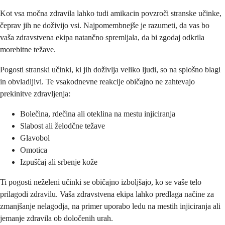
Kot vsa močna zdravila lahko tudi amikacin povzroči stranske učinke,
čeprav jih ne doživijo vsi. Najpomembnejše je razumeti, da vas bo
vaša zdravstvena ekipa natančno spremljala, da bi zgodaj odkrila
morebitne težave.
Pogosti stranski učinki, ki jih doživlja veliko ljudi, so na splošno blagi
in obvladljivi. Te vsakodnevne reakcije običajno ne zahtevajo
prekinitve zdravljenja:
Bolečina, rdečina ali oteklina na mestu injiciranja
Slabost ali želodčne težave
Glavobol
Omotica
Izpuščaj ali srbenje kože
Ti pogosti neželeni učinki se običajno izboljšajo, ko se vaše telo
prilagodi zdravilu. Vaša zdravstvena ekipa lahko predlaga načine za
zmanjšanje nelagodja, na primer uporabo ledu na mestih injiciranja ali
jemanje zdravila ob določenih urah.