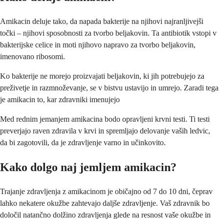
Amikacin deluje tako, da napada bakterije na njihovi najranljivejši
točki – njihovi sposobnosti za tvorbo beljakovin. Ta antibiotik vstopi v
bakterijske celice in moti njihovo napravo za tvorbo beljakovin,
imenovano ribosomi.
Ko bakterije ne morejo proizvajati beljakovin, ki jih potrebujejo za
preživetje in razmnoževanje, se v bistvu ustavijo in umrejo. Zaradi tega
je amikacin to, kar zdravniki imenujejo
Med rednim jemanjem amikacina bodo opravljeni krvni testi. Ti testi
preverjajo raven zdravila v krvi in spremljajo delovanje vaših ledvic,
da bi zagotovili, da je zdravljenje varno in učinkovito.
Kako dolgo naj jemljem amikacin?
Trajanje zdravljenja z amikacinom je običajno od 7 do 10 dni, čeprav
lahko nekatere okužbe zahtevajo daljše zdravljenje. Vaš zdravnik bo
določil natančno dolžino zdravljenja glede na resnost vaše okužbe in