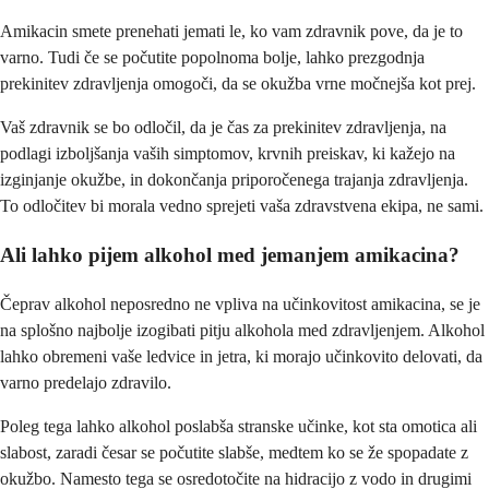
Amikacin smete prenehati jemati le, ko vam zdravnik pove, da je to
varno. Tudi če se počutite popolnoma bolje, lahko prezgodnja
prekinitev zdravljenja omogoči, da se okužba vrne močnejša kot prej.
Vaš zdravnik se bo odločil, da je čas za prekinitev zdravljenja, na
podlagi izboljšanja vaših simptomov, krvnih preiskav, ki kažejo na
izginjanje okužbe, in dokončanja priporočenega trajanja zdravljenja.
To odločitev bi morala vedno sprejeti vaša zdravstvena ekipa, ne sami.
Ali lahko pijem alkohol med jemanjem amikacina?
Čeprav alkohol neposredno ne vpliva na učinkovitost amikacina, se je
na splošno najbolje izogibati pitju alkohola med zdravljenjem. Alkohol
lahko obremeni vaše ledvice in jetra, ki morajo učinkovito delovati, da
varno predelajo zdravilo.
Poleg tega lahko alkohol poslabša stranske učinke, kot sta omotica ali
slabost, zaradi česar se počutite slabše, medtem ko se že spopadate z
okužbo. Namesto tega se osredotočite na hidracijo z vodo in drugimi