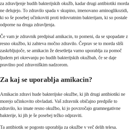
za zdravljenje hudih bakterijskih okužb, kadar drugi antibiotiki morda
ne delujejo. To zdravilo spada v skupino, imenovano aminoglikozidi,
ki so še posebej učinkoviti proti trdovratnim bakterijam, ki so postale
odporne na druga zdravljenja.
Če vam je zdravnik predpisal amikacin, to pomeni, da se spopadate z
resno okužbo, ki zahteva močno zdravilo. Čeprav se to morda sliši
zaskrbljujoče, se amikacin že desetletja varno uporablja za pomoč
ljudem pri okrevanju po hudih bakterijskih okužbah, če se daje
pravilno pod zdravniškim nadzorom.
Za kaj se uporablja amikacin?
Amikacin zdravi hude bakterijske okužbe, ki jih drugi antibiotiki ne
morejo učinkovito obvladati. Vaš zdravnik običajno predpiše to
zdravilo, ko imate resno okužbo, ki jo povzročajo gramnegativne
bakterije, ki jih je še posebej težko odpraviti.
Ta antibiotik se pogosto uporablja za okužbe v več delih telesa.