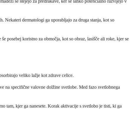
i madeži se štejejo za predrakave, ker se lahko potencialno razvijejo v
h. Nekateri dermatologi ga uporabljajo za druga stanja, kot so
še posebej koristno za območja, kot so obraz, lasišče ali roke, kjer se
orbirajo veliko lažje kot zdrave celice.
jive na specifične valovne dolžine svetlobe. Med fazo svetlobnega
o tam, kjer ga nanesete. Korak aktivacije s svetlobo je tisti, ki ga