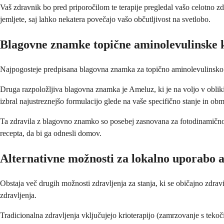
Vaš zdravnik bo pred priporočilom te terapije pregledal vašo celotno zd
jemljete, saj lahko nekatera povečajo vašo občutljivost na svetlobo.
Blagovne znamke topične aminolevulinske k
Najpogosteje predpisana blagovna znamka za topično aminolevulinsko ki
Druga razpoložljiva blagovna znamka je Ameluz, ki je na voljo v obliki
izbral najustreznejšo formulacijo glede na vaše specifično stanje in obm
Ta zdravila z blagovno znamko so posebej zasnovana za fotodinamično te
recepta, da bi ga odnesli domov.
Alternativne možnosti za lokalno uporabo a
Obstaja več drugih možnosti zdravljenja za stanja, ki se običajno zdravi
zdravljenja.
Tradicionalna zdravljenja vključujejo krioterapijo (zamrzovanje s tek