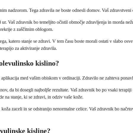
nim nadzorom. Tega zdravila ne boste odnesli domov. Vaš zdravstveni d
 ur. Vaš zdravnik bo temeljito očistil območje zdravljenja in morda než
rekrije z zaščitnim oblogom.
ga, katero stanje se zdravi. V tem času boste morali ostati v slabo osvet
erapijo za aktiviranje zdravila.
levulinsko kislino?
a aplikacija med vašim obiskom v ordinaciji. Zdravilo ne zahteva ponavl
v, da bi dosegli najboljše rezultate. Vaš zdravnik bo po vsaki terapiji 
de na stanje, ki se zdravi, in odziv vaše kože.
 koža zaceli in se odstranijo nenormalne celice. Vaš zdravnik bo načrto
vulinske kisline?