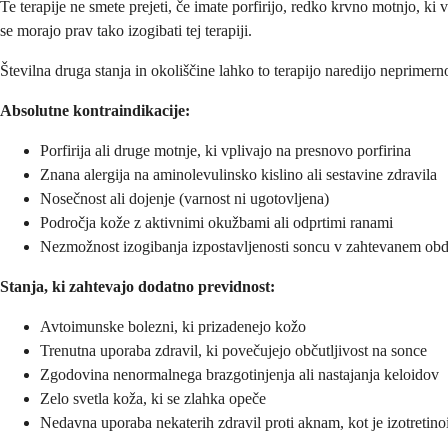
Te terapije ne smete prejeti, če imate porfirijo, redko krvno motnjo, ki 
se morajo prav tako izogibati tej terapiji.
Številna druga stanja in okoliščine lahko to terapijo naredijo neprimern
Absolutne kontraindikacije:
Porfirija ali druge motnje, ki vplivajo na presnovo porfirina
Znana alergija na aminolevulinsko kislino ali sestavine zdravila
Nosečnost ali dojenje (varnost ni ugotovljena)
Področja kože z aktivnimi okužbami ali odprtimi ranami
Nezmožnost izogibanja izpostavljenosti soncu v zahtevanem ob
Stanja, ki zahtevajo dodatno previdnost:
Avtoimunske bolezni, ki prizadenejo kožo
Trenutna uporaba zdravil, ki povečujejo občutljivost na sonce
Zgodovina nenormalnega brazgotinjenja ali nastajanja keloidov
Zelo svetla koža, ki se zlahka opeče
Nedavna uporaba nekaterih zdravil proti aknam, kot je izotretino