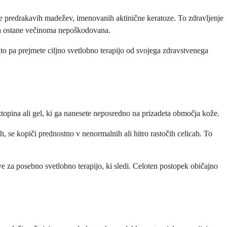
teje predrakavih madežev, imenovanih aktinične keratoze. To zdravljenje
oža ostane večinoma nepoškodovana.
to pa prejmete ciljno svetlobno terapijo od svojega zdravstvenega
aztopina ali gel, ki ga nanesete neposredno na prizadeta območja kože.
, se kopiči prednostno v nenormalnih ali hitro rastočih celicah. To
ive za posebno svetlobno terapijo, ki sledi. Celoten postopek običajno