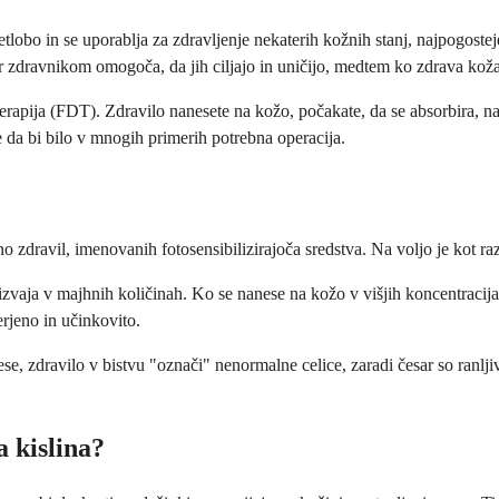
vetlobo in se uporablja za zdravljenje nekaterih kožnih stanj, najpogos
 kar zdravnikom omogoča, da jih ciljajo in uničijo, medtem ko zdrava k
rapija (FDT). Zdravilo nanesete na kožo, počakate, da se absorbira, na
e da bi bilo v mnogih primerih potrebna operacija.
no zdravil, imenovanih fotosensibilizirajoča sredstva. Na voljo je kot r
izvaja v majhnih količinah. Ko se nanese na kožo v višjih koncentracijah
erjeno in učinkovito.
ese, zdravilo v bistvu "označi" nenormalne celice, zaradi česar so ranlj
a kislina?