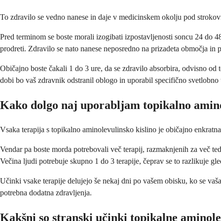
To zdravilo se vedno nanese in daje v medicinskem okolju pod strokov
Pred terminom se boste morali izogibati izpostavljenosti soncu 24 do 48
prodreti. Zdravilo se nato nanese neposredno na prizadeta območja in p
Običajno boste čakali 1 do 3 ure, da se zdravilo absorbira, odvisno od te
dobi bo vaš zdravnik odstranil oblogo in uporabil specifično svetlobno t
Kako dolgo naj uporabljam topikalno amino
Vsaka terapija s topikalno aminolevulinsko kislino je običajno enkratn
Vendar pa boste morda potrebovali več terapij, razmaknjenih za več tedno
Večina ljudi potrebuje skupno 1 do 3 terapije, čeprav se to razlikuje gle
Učinki vsake terapije delujejo še nekaj dni po vašem obisku, ko se vaša
potrebna dodatna zdravljenja.
Kakšni so stranski učinki topikalne aminole