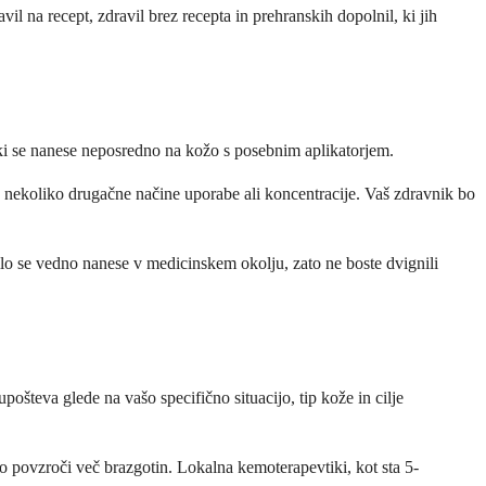
l na recept, zdravil brez recepta in prehranskih dopolnil, ki jih
 ki se nanese neposredno na kožo s posebnim aplikatorjem.
o nekoliko drugačne načine uporabe ali koncentracije. Vaš zdravnik bo
ilo se vedno nanese v medicinskem okolju, zato ne boste dvignili
pošteva glede na vašo specifično situacijo, tip kože in cilje
o povzroči več brazgotin. Lokalna kemoterapevtiki, kot sta 5-