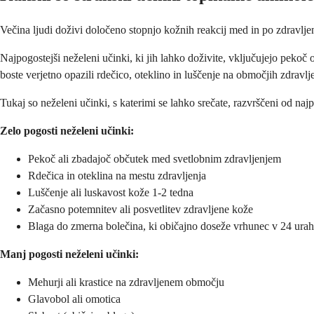
Večina ljudi doživi določeno stopnjo kožnih reakcij med in po zdravljenj
Najpogostejši neželeni učinki, ki jih lahko doživite, vključujejo peko
boste verjetno opazili rdečico, oteklino in luščenje na območjih zdravlj
Tukaj so neželeni učinki, s katerimi se lahko srečate, razvrščeni od naj
Zelo pogosti neželeni učinki:
Pekoč ali zbadajoč občutek med svetlobnim zdravljenjem
Rdečica in oteklina na mestu zdravljenja
Luščenje ali luskavost kože 1-2 tedna
Začasno potemnitev ali posvetlitev zdravljene kože
Blaga do zmerna bolečina, ki običajno doseže vrhunec v 24 urah
Manj pogosti neželeni učinki:
Mehurji ali krastice na zdravljenem območju
Glavobol ali omotica