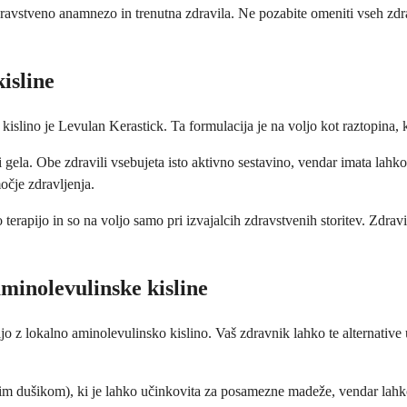
ravstveno anamnezo in trenutna zdravila. Ne pozabite omeniti vseh zdravi
isline
slino je Levulan Kerastick. Ta formulacija je na voljo kot raztopina,
 gela. Obe zdravili vsebujeta isto aktivno sestavino, vendar imata lahk
očje zdravljenja.
rapijo in so na voljo samo pri izvajalcih zdravstvenih storitev. Zdrav
minolevulinske kisline
jo z lokalno aminolevulinsko kislino. Vaš zdravnik lahko te alternative u
očim dušikom), ki je lahko učinkovita za posamezne madeže, vendar lahk