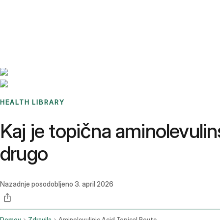
Benchmarks
Stories
FAQ
Sign up / Log in
HEALTH LIBRARY
Kaj je topična aminolevulin
drugo
Nazadnje posodobljeno
3. april 2026
Domov
Zdravila
Aminolevulinic Acid Topical Route