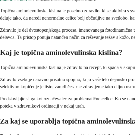
Topična aminolevulinska kislina je posebno zdravilo, ki se aktivira s s
deluje tako, da naredi nenormalne celice bolj občutljive na svetlobo,
Zdravilo je del dvostopenjskega procesa, imenovanega fotodinamična te
delavca. Ta pristop ponuja natančen način za reševanje težav s kožo, n
Kaj je topična aminolevulinska kislina?
Topična aminolevulinska kislina je zdravilo na recept, ki spada v skupi
Zdravilo vsebuje naravno prisotno spojino, ki jo vaše telo dejansko pro
selektivno kopičenje je tisto, zaradi česar je zdravljenje tako ciljno usm
Predstavljajte si ga kot označevalec za problematične celice. Ko se nan
poteka v zdravnikovi ordinaciji v nekaj urah.
Za kaj se uporablja topična aminolevulinsk