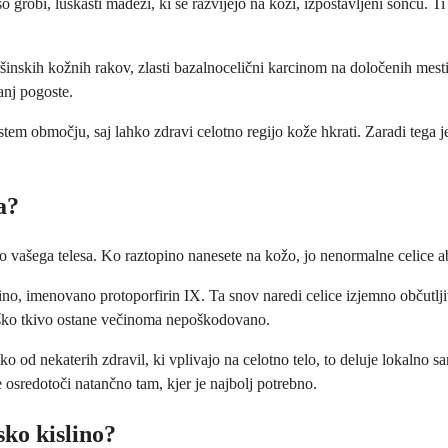
o grobi, luskasti madeži, ki se razvijejo na koži, izpostavljeni soncu. T
šinskih kožnih rakov, zlasti bazalnocelični karcinom na določenih mesti
anj pogoste.
tem območju, saj lahko zdravi celotno regijo kože hkrati. Zaradi tega je 
a?
 vašega telesa. Ko raztopino nanesete na kožo, jo nenormalne celice abs
jino, imenovano protoporfirin IX. Ta snov naredi celice izjemno občutl
oliško tkivo ostane večinoma nepoškodovano.
 od nekaterih zdravil, ki vplivajo na celotno telo, to deluje lokalno sam
osredotoči natančno tam, kjer je najbolj potrebno.
ko kislino?