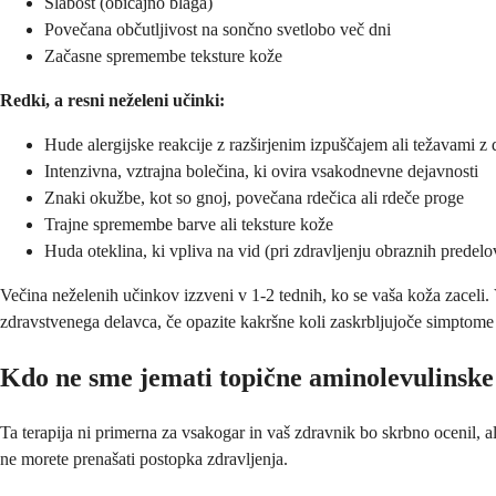
Slabost (običajno blaga)
Povečana občutljivost na sončno svetlobo več dni
Začasne spremembe teksture kože
Redki, a resni neželeni učinki:
Hude alergijske reakcije z razširjenim izpuščajem ali težavami z
Intenzivna, vztrajna bolečina, ki ovira vsakodnevne dejavnosti
Znaki okužbe, kot so gnoj, povečana rdečica ali rdeče proge
Trajne spremembe barve ali teksture kože
Huda oteklina, ki vpliva na vid (pri zdravljenju obraznih predelo
Večina neželenih učinkov izzveni v 1-2 tednih, ko se vaša koža zaceli.
zdravstvenega delavca, če opazite kakršne koli zaskrbljujoče simptome al
Kdo ne sme jemati topične aminolevulinske 
Ta terapija ni primerna za vsakogar in vaš zdravnik bo skrbno ocenil, al
ne morete prenašati postopka zdravljenja.