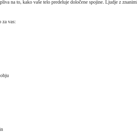
vpliva na to, kako vaše telo predeluje določene spojine. Ljudje z znanimi
o za vas:
dobju
in