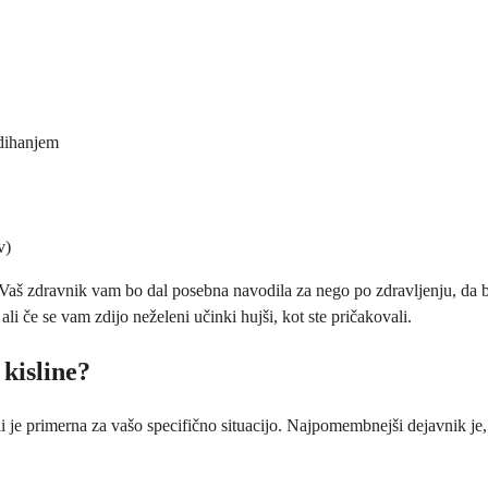
 dihanjem
v)
 Vaš zdravnik vam bo dal posebna navodila za nego po zdravljenju, da bi
i če se vam zdijo neželeni učinki hujši, kot ste pričakovali.
kisline?
i je primerna za vašo specifično situacijo. Najpomembnejši dejavnik je, a