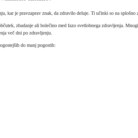
u, kar je pravzaprav znak, da zdravilo deluje. Ti učinki so na splošno z
č občutek, zbadanje ali bolečino med fazo svetlobnega zdravljenja. Mnog
enja več dni po zdravljenju.
pogostejših do manj pogostih: