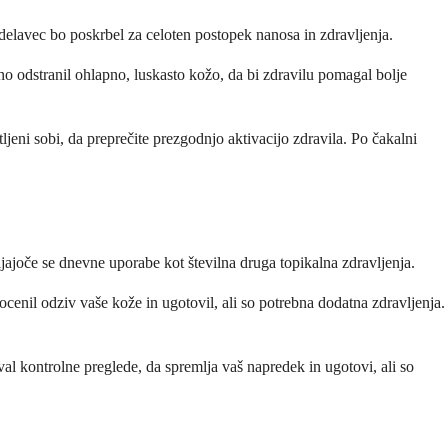
elavec bo poskrbel za celoten postopek nanosa in zdravljenja.
no odstranil ohlapno, luskasto kožo, da bi zdravilu pomagal bolje
ljeni sobi, da preprečite prezgodnjo aktivacijo zdravila. Po čakalni
jajoče se dnevne uporabe kot številna druga topikalna zdravljenja.
ocenil odziv vaše kože in ugotovil, ali so potrebna dodatna zdravljenja.
val kontrolne preglede, da spremlja vaš napredek in ugotovi, ali so