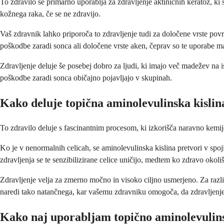
To zdravilo se primarno uporablja za zdravljenje aktiničnih keratoz, ki s
kožnega raka, če se ne zdravijo.
Vaš zdravnik lahko priporoča to zdravljenje tudi za določene vrste povr
poškodbe zaradi sonca ali določene vrste aken, čeprav so te uporabe m
Zdravljenje deluje še posebej dobro za ljudi, ki imajo več madežev na is
poškodbe zaradi sonca običajno pojavljajo v skupinah.
Kako deluje topična aminolevulinska kislin
To zdravilo deluje s fascinantnim procesom, ki izkorišča naravno kemijo
Ko je v nenormalnih celicah, se aminolevulinska kislina pretvori v spo
zdravljenja se te senzibilizirane celice uničijo, medtem ko zdravo ok
Zdravljenje velja za zmerno močno in visoko ciljno usmerjeno. Za razliko
naredi tako natančnega, kar vašemu zdravniku omogoča, da zdravljenje 
Kako naj uporabljam topično aminolevulins