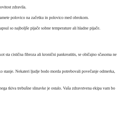
ovitost zdravila.
vzamete polovico na začetku in polovico med obrokom.
apsul so najboljše pijače sobne temperature ali hladne pijače.
 sta cistična fibroza ali kronični pankreatitis, se običajno sčasoma ne
ko stanje. Nekateri ljudje bodo morda potrebovali povečanje odmerka,
nega tkiva trebušne slinavke je ostalo. Vaša zdravstvena ekipa vam bo