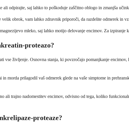
e ali odpirajte, saj lahko to poškoduje zaščitno oblogo in zmanjša učink
e velik obrok, vam lahko zdravnik priporoči, da razdelite odmerek in 
 je magnezijevo mleko, saj lahko motijo delovanje encimov. Za izpiranje k
nkreatin-proteazo?
ti vse življenje. Osnovna stanja, ki povzročajo pomanjkanje encimov, kot
mi in morda prilagodil vaš odmerek glede na vaše simptome in prehrans
sno ali trajno nadomestitev encimov, odvisno od tega, koliko funkcional
ankrelipaze-proteaze?