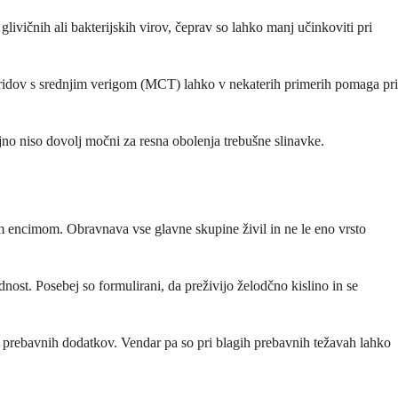
glivičnih ali bakterijskih virov, čeprav so lahko manj učinkoviti pri
iceridov s srednjim verigom (MCT) lahko v nekaterih primerih pomaga pri
jno niso dovolj močni za resna obolenja trebušne slinavke.
im encimom. Obravnava vse glavne skupine živil in ne le eno vrsto
nost. Posebej so formulirani, da preživijo želodčno kislino in se
h prebavnih dodatkov. Vendar pa so pri blagih prebavnih težavah lahko