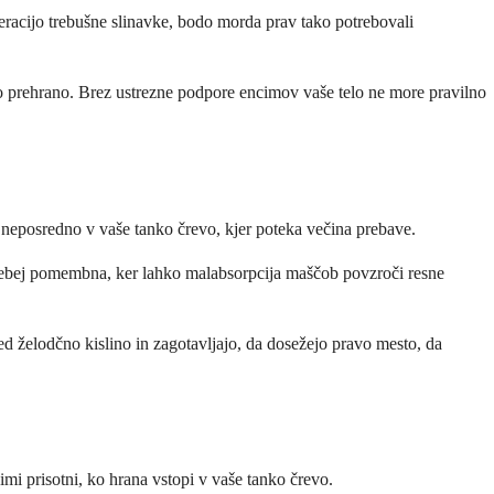
 operacijo trebušne slinavke, bodo morda prav tako potrebovali
lno prehrano. Brez ustrezne podpore encimov vaše telo ne more pravilno
 neposredno v vaše tanko črevo, kjer poteka večina prebave.
posebej pomembna, ker lahko malabsorpcija maščob povzroči resne
ed želodčno kislino in zagotavljajo, da dosežejo pravo mesto, da
imi prisotni, ko hrana vstopi v vaše tanko črevo.