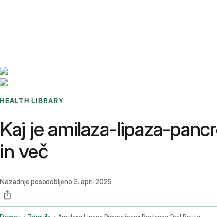
Benchmarks
Stories
FAQ
Sign up / Log in
HEALTH LIBRARY
Kaj je amilaza-lipaza-pancr
in več
Nazadnje posodobljeno
3. april 2026
Domov
Zdravila
Amylase Lipase Pancrelipase Protease Oral Route