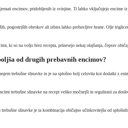
jemati encimov, pridobljenih iz svinjine. Ti lahko vključujejo encime iz 
ih, pogostejših obrokov ali izbira lahko prebavljive hrane. Olje trigl
i, ki so na voljo brez recepta, prinesejo nekaj olajšanja, čeprav običa
boljša od drugih prebavnih encimov?
njem trebušne slinavke in je na splošno bolj celovita kot dodatki z en
cimi trebušne slinavke na recept veliko močnejši in regulirani za dosled
 trebušne slinavke je ta kombinacija običajno učinkovitejša od splošni