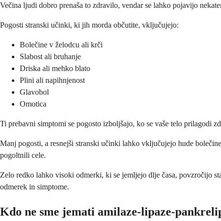
Večina ljudi dobro prenaša to zdravilo, vendar se lahko pojavijo nekater
Pogosti stranski učinki, ki jih morda občutite, vključujejo:
Bolečine v želodcu ali krči
Slabost ali bruhanje
Driska ali mehko blato
Plini ali napihnjenost
Glavobol
Omotica
Ti prebavni simptomi se pogosto izboljšajo, ko se vaše telo prilagodi 
Manj pogosti, a resnejši stranski učinki lahko vključujejo hude bolečine
pogoltnili cele.
Zelo redko lahko visoki odmerki, ki se jemljejo dlje časa, povzročijo s
odmerek in simptome.
Kdo ne sme jemati amilaze-lipaze-pankreli