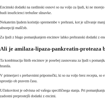
Encimski dodatki na rastlinski osnovi so na voljo za ljudi, ki ne morejo 
hudi insuficienci trebušne slinavke.
Nekaterim ljudem koristijo spremembe v prehrani, kot je uživanje manjš
absorpciji maščob.
Za ljudi z blago pomanjkanjem encimov lahko prehranski dodatki z encim
Ali je amilaza-lipaza-pankreatin-proteaza 
Ta kombinacija štirih encimov je posebej zasnovana za ljudi s pomanjka
hranila.
V primerjavi s prebavnimi pripomočki, ki so na voljo brez recepta, so en
sprostijo ob pravem času.
Učinkovitost je odvisna od vašega specifičnega stanja. Pri pomanjkanju
zadostni preprostejši dodatki z encimi.