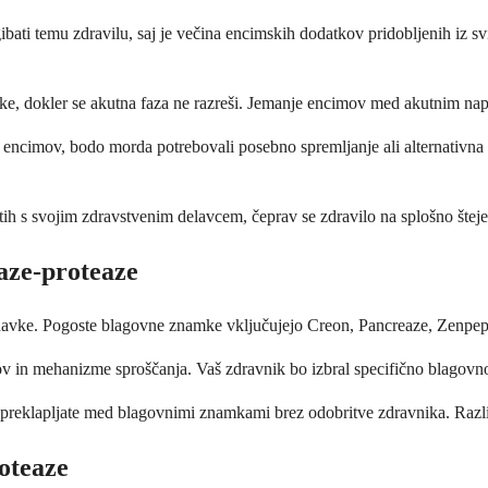
ogibati temu zdravilu, saj je večina encimskih dodatkov pridobljenih iz 
vke, dokler se akutna faza ne razreši. Jemanje encimov med akutnim na
o encimov, bodo morda potrebovali posebno spremljanje ali alternativna
stih s svojim zdravstvenim delavcem, čeprav se zdravilo na splošno štej
aze-proteaze
navke. Pogoste blagovne znamke vključujejo Creon, Pancreaze, Zenpep
in mehanizme sproščanja. Vaš zdravnik bo izbral specifično blagovno 
preklapljate med blagovnimi znamkami brez odobritve zdravnika. Različn
oteaze