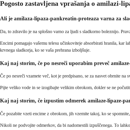
Pogosto zastavljena vprašanja o amilazi-li
Ali je amilaza-lipaza-pankreatin-proteaza varna za sl
Da, to zdravilo je na splošno varno za ljudi s sladkorno boleznijo. Pra
Encimi pomagajo vašemu telesu učinkoviteje absorbirati hranila, kar l
krvnega sladkorja, ko se vaša prehrana izboljšuje.
Kaj naj storim, če po nesreči uporabim preveč amilaze
Če po nesreči vzamete več, kot je predpisano, se za nasvet obrnite na s
Pijte veliko vode in se izogibajte velikim obrokom, dokler se ne počut
Kaj naj storim, če izpustim odmerek amilaze-lipaze-pa
Če pozabite vzeti encime z obrokom, jih vzemite takoj, ko se spomnite
Nikoli ne podvojite odmerkov, da bi nadomestili izpuščenega. To lahko 