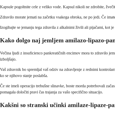
Kapsule pogoltnite cele z veliko vode. Kapsul nikoli ne zdrobite, žvečit
Zdravilo morate jemati na začetku vsakega obroka, ne po jedi. Če imat
Izogibajte se jemanju tega zdravila z alkalnimi živili ali pijačami, kot
Kako dolgo naj jemljem amilazo-lipazo-pa
Večina ljudi z insuficienco pankreatičnih encimov mora to zdravilo jema
izboljšajo.
Vaš zdravnik bo spremljal vaš odziv na zdravljenje z rednimi kontrola
ko se njihovo stanje poslabša.
Če ste imeli operacijo trebušne slinavke, boste morda potrebovali zača
pomagala določiti pravi čas trajanja za vašo specifično situacijo.
Kakšni so stranski učinki amilaze-lipaze-p