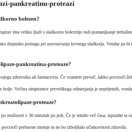
pazi-pankreatinu-proteazi
adkorno bolezen?
vzaprav ima veliko ljudi s sladkorno boleznijo tudi pomanjkanje trebušne
ahko dejansko pomaga pri uravnavanju krvnega sladkorja. Vendar pa bi m
-lipaze-pankreatina-proteaze?
vojega zdravnika ali farmacevta. Če vzamete preveč, lahko povzroči želo
ite bolje. Večina simptomov prevelikega odmerjanja je neprijetnih, vend
nkreatolipaze-proteaze?
, po možnosti v 30 minutah po jedi. Če je minilo več časa, izpustite t
povzroči prebavne motnje in ne bo izboljšalo učinkovitosti zdravila.