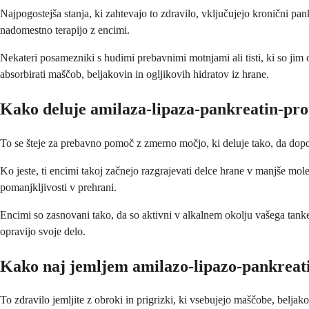
Najpogostejša stanja, ki zahtevajo to zdravilo, vključujejo kronični pan
nadomestno terapijo z encimi.
Nekateri posamezniki s hudimi prebavnimi motnjami ali tisti, ki so jim 
absorbirati maščob, beljakovin in ogljikovih hidratov iz hrane.
Kako deluje amilaza-lipaza-pankreatin-pro
To se šteje za prebavno pomoč z zmerno močjo, ki deluje tako, da dop
Ko jeste, ti encimi takoj začnejo razgrajevati delce hrane v manjše mo
pomanjkljivosti v prehrani.
Encimi so zasnovani tako, da so aktivni v alkalnem okolju vašega tanke
opravijo svoje delo.
Kako naj jemljem amilazo-lipazo-pankreat
To zdravilo jemljite z obroki in prigrizki, ki vsebujejo maščobe, beljak