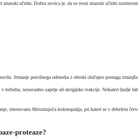
i stranski učinki. Dobra novica je, da so resni stranski učinki razmerom
zdravilu. Jemanje pravilnega odmerka z obroki običajno pomaga zmanjšat
 v trebuhu, nenavadno zaprtje ali alergijske reakcije. Nekateri ljudje la
tanje, imenovano fibrozirajoča kolonopatija, pri kateri se v debelem čre
paze-proteaze?