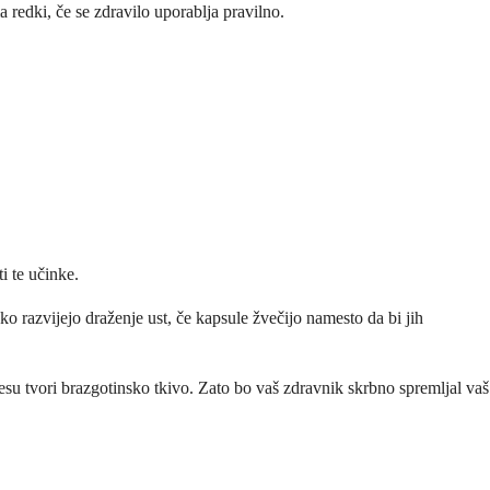
a redki, če se zdravilo uporablja pravilno.
i te učinke.
hko razvijejo draženje ust, če kapsule žvečijo namesto da bi jih
vesu tvori brazgotinsko tkivo. Zato bo vaš zdravnik skrbno spremljal vaš