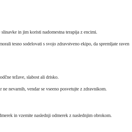
 slinavke in jim koristi nadomestna terapija z encimi.
orali tesno sodelovati s svojo zdravstveno ekipo, da spremljate raven
dčne težave, slabost ali drisko.
ar ne nevarnih, vendar se vseeno posvetujte z zdravnikom.
a odmerek in vzemite naslednji odmerek z naslednjim obrokom.