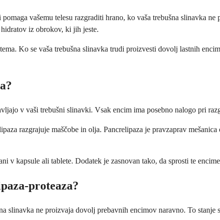
pomaga vašemu telesu razgraditi hrano, ko vaša trebušna slinavka ne pr
idratov iz obrokov, ki jih jeste.
ma. Ko se vaša trebušna slinavka trudi proizvesti dovolj lastnih encimo
za?
vljajo v vaši trebušni slinavki. Vsak encim ima posebno nalogo pri razgr
paza razgrajuje maščobe in olja. Pancrelipaza je pravzaprav mešanica e
elani v kapsule ali tablete. Dodatek je zasnovan tako, da sprosti te en
ipaza-proteaza?
šna slinavka ne proizvaja dovolj prebavnih encimov naravno. To stanje 