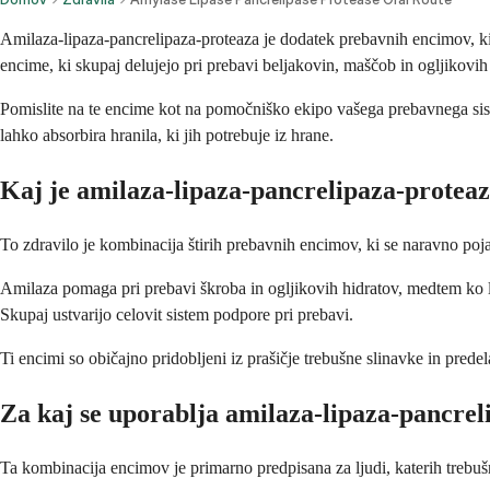
Amilaza-lipaza-pancrelipaza-proteaza je dodatek prebavnih encimov, ki 
encime, ki skupaj delujejo pri prebavi beljakovin, maščob in ogljikovih h
Pomislite na te encime kot na pomočniško ekipo vašega prebavnega siste
lahko absorbira hranila, ki jih potrebuje iz hrane.
Kaj je amilaza-lipaza-pancrelipaza-protea
To zdravilo je kombinacija štirih prebavnih encimov, ki se naravno poja
Amilaza pomaga pri prebavi škroba in ogljikovih hidratov, medtem ko li
Skupaj ustvarijo celovit sistem podpore pri prebavi.
Ti encimi so običajno pridobljeni iz prašičje trebušne slinavke in pred
Za kaj se uporablja amilaza-lipaza-pancrel
Ta kombinacija encimov je primarno predpisana za ljudi, katerih trebu