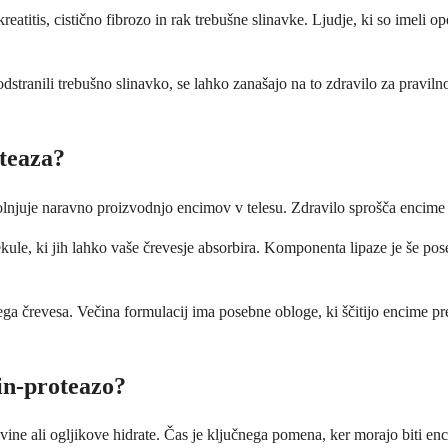
kreatitis, cistično fibrozo in rak trebušne slinavke. Ljudje, ki so imeli
odstranili trebušno slinavko, se lahko zanašajo na to zdravilo za pravi
teaza?
olnjuje naravno proizvodnjo encimov v telesu. Zdravilo sprošča encime
lekule, ki jih lahko vaše črevesje absorbira. Komponenta lipaze je še 
ga črevesa. Večina formulacij ima posebne obloge, ki ščitijo encime pr
in-proteazo?
ovine ali ogljikove hidrate. Čas je ključnega pomena, ker morajo biti enc