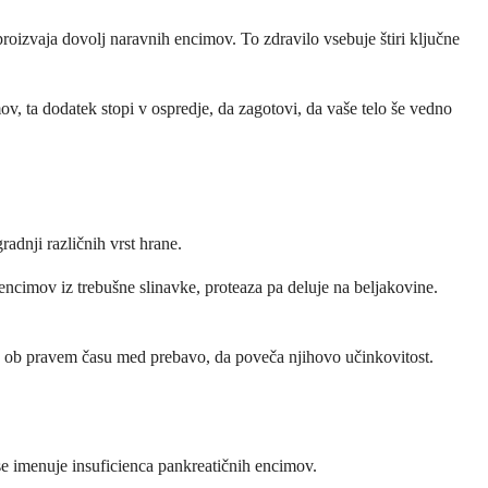
oizvaja dovolj naravnih encimov. To zdravilo vsebuje štiri ključne
v, ta dodatek stopi v ospredje, da zagotovi, da vaše telo še vedno
adnji različnih vrst hrane.
ncimov iz trebušne slinavke, proteaza pa deluje na beljakovine.
cime ob pravem času med prebavo, da poveča njihovo učinkovitost.
se imenuje insuficienca pankreatičnih encimov.