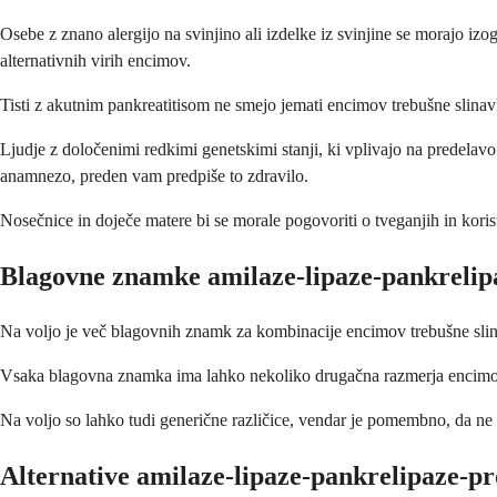
Osebe z znano alergijo na svinjino ali izdelke iz svinjine se morajo iz
alternativnih virih encimov.
Tisti z akutnim pankreatitisom ne smejo jemati encimov trebušne slina
Ljudje z določenimi redkimi genetskimi stanji, ki vplivajo na predelav
anamnezo, preden vam predpiše to zdravilo.
Nosečnice in doječe matere bi se morale pogovoriti o tveganjih in kori
Blagovne znamke amilaze-lipaze-pankrelip
Na voljo je več blagovnih znamk za kombinacije encimov trebušne sli
Vsaka blagovna znamka ima lahko nekoliko drugačna razmerja encimov 
Na voljo so lahko tudi generične različice, vendar je pomembno, da ne 
Alternative amilaze-lipaze-pankrelipaze-pr