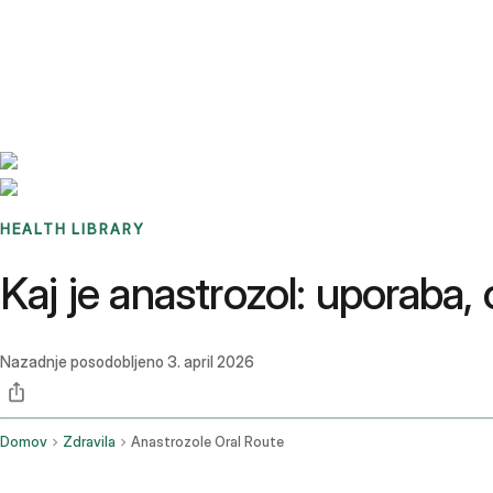
Benchmarks
Stories
FAQ
Sign up / Log in
HEALTH LIBRARY
Kaj je anastrozol: uporaba,
Nazadnje posodobljeno
3. april 2026
Domov
Zdravila
Anastrozole Oral Route