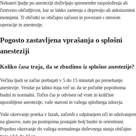
Nekateri ljudje po anesteziji doživljajo spremembe razpoloženja ali
čustveno občutljivost, kar se lahko zamenja z depresijo ali anksioznimi
motnjami. Ti občutki so običajno začasni in povezani s stresom
operacije in anestezije.
Pogosto zastavljena vprašanja o splošni
anesteziji
Koliko časa traja, da se zbudimo iz splošne anestezije?
Večina ljudi se začne prebujati v 5 do 15 minutah po prenehanju
anestezije. Vendar pa lahko traja več ur, da se počutite popolnoma
budni in normalni. Točen čas je odvisen od vrste in količine
uporabljene anestezije, vaše starosti in vašega splošnega zdravja.
Vaše okrevanje poteka v fazah, začenši z odpiranjem oči in odzivanjem
na glasove, nato pa postopoma postajate bolj budni in orientirani.
Popolno okrevanje do vašega normalnega duševnega stanja običajno