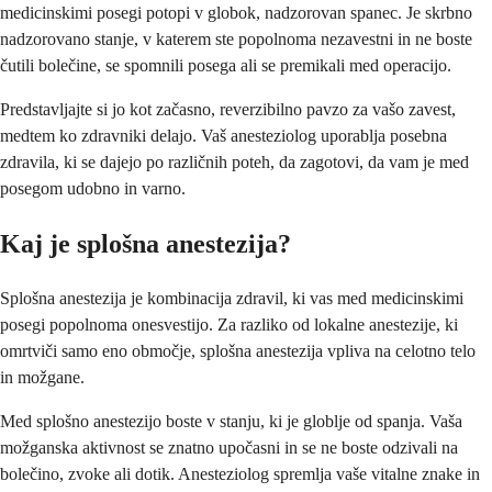
medicinskimi posegi potopi v globok, nadzorovan spanec. Je skrbno
nadzorovano stanje, v katerem ste popolnoma nezavestni in ne boste
čutili bolečine, se spomnili posega ali se premikali med operacijo.
Predstavljajte si jo kot začasno, reverzibilno pavzo za vašo zavest,
medtem ko zdravniki delajo. Vaš anesteziolog uporablja posebna
zdravila, ki se dajejo po različnih poteh, da zagotovi, da vam je med
posegom udobno in varno.
Kaj je splošna anestezija?
Splošna anestezija je kombinacija zdravil, ki vas med medicinskimi
posegi popolnoma onesvestijo. Za razliko od lokalne anestezije, ki
omrtviči samo eno območje, splošna anestezija vpliva na celotno telo
in možgane.
Med splošno anestezijo boste v stanju, ki je globlje od spanja. Vaša
možganska aktivnost se znatno upočasni in se ne boste odzivali na
bolečino, zvoke ali dotik. Anesteziolog spremlja vaše vitalne znake in