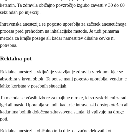
ketamin. Ta zdravila običajno povzročijo izgubo zavesti v 30 do 60
sekundah po injekciji.
Intravenska anestezija se pogosto uporablja za začetek anestetičnega
procesa pred prehodom na inhalacijske metode. Je tudi primarna
metoda za krajše posege ali kadar namestitev dihalne cevke ni
potrebna.
Rektalna pot
Rektalna anestezija vključuje vstavljanje zdravila v rektum, kjer se
absorbira v krvni obtok. Ta pot se manj pogosto uporablja, vendar je
lahko koristna v posebnih situacijah.
Ta metoda se včasih izbere za majhne otroke, ki so zaskrbljeni zaradi
igel ali mask. Uporablja se tudi, kadar je intravenski dostop otežen ali
kadar ima bolnik določena zdravstvena stanja, ki vplivajo na druge
poti.
Rektalna anestezija običajno traja dlje, da začne delovati kot