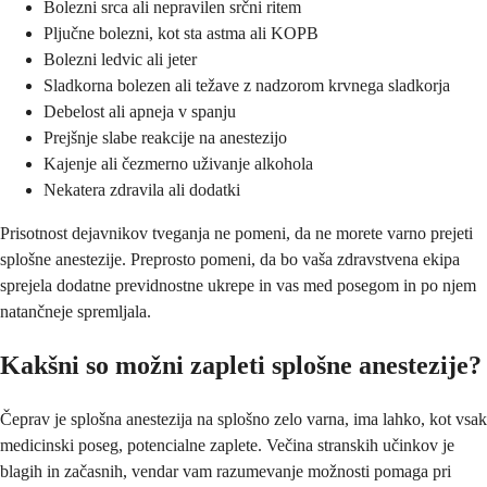
Bolezni srca ali nepravilen srčni ritem
Pljučne bolezni, kot sta astma ali KOPB
Bolezni ledvic ali jeter
Sladkorna bolezen ali težave z nadzorom krvnega sladkorja
Debelost ali apneja v spanju
Prejšnje slabe reakcije na anestezijo
Kajenje ali čezmerno uživanje alkohola
Nekatera zdravila ali dodatki
Prisotnost dejavnikov tveganja ne pomeni, da ne morete varno prejeti
splošne anestezije. Preprosto pomeni, da bo vaša zdravstvena ekipa
sprejela dodatne previdnostne ukrepe in vas med posegom in po njem
natančneje spremljala.
Kakšni so možni zapleti splošne anestezije?
Čeprav je splošna anestezija na splošno zelo varna, ima lahko, kot vsak
medicinski poseg, potencialne zaplete. Večina stranskih učinkov je
blagih in začasnih, vendar vam razumevanje možnosti pomaga pri