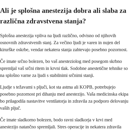
Ali je splošna anestezija dobra ali slaba za
različna zdravstvena stanja?
Splošna anestezija vpliva na ljudi različno, odvisno od njihovih
osnovnih zdravstvenih stanj. Za večino ljudi je varen in nujen del
kirurške oskrbe, vendar nekatera stanja zahtevajo posebno pozornost.
Če imate srčno bolezen, bo vaš anesteziolog med posegom skrbno
spremljal vaš srčni ritem in krvni tlak. Sodobne anestetične tehnike so
na splošno varne za ljudi s stabilnimi srčnimi stanji.
Ljudje s težavami s pljuči, kot sta astma ali KOPB, potrebujejo
posebno pozornost pri dihanju med anestezijo. Vaša medicinska ekipa
bo prilagodila nastavitve ventilatorja in zdravila za podporo delovanju
vaših pljuč.
Če imate sladkorno bolezen, bodo ravni sladkorja v krvi med
anestezijo natančno spremljali. Stres operacije in nekatera zdravila