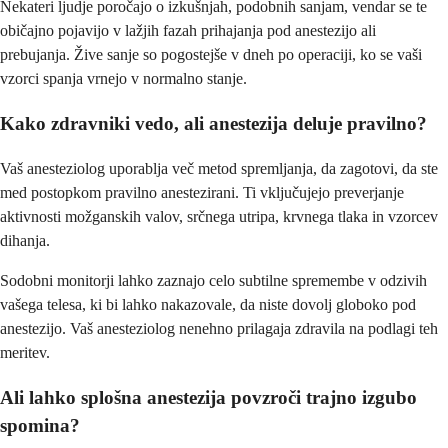
Nekateri ljudje poročajo o izkušnjah, podobnih sanjam, vendar se te
običajno pojavijo v lažjih fazah prihajanja pod anestezijo ali
prebujanja. Žive sanje so pogostejše v dneh po operaciji, ko se vaši
vzorci spanja vrnejo v normalno stanje.
Kako zdravniki vedo, ali anestezija deluje pravilno?
Vaš anesteziolog uporablja več metod spremljanja, da zagotovi, da ste
med postopkom pravilno anestezirani. Ti vključujejo preverjanje
aktivnosti možganskih valov, srčnega utripa, krvnega tlaka in vzorcev
dihanja.
Sodobni monitorji lahko zaznajo celo subtilne spremembe v odzivih
vašega telesa, ki bi lahko nakazovale, da niste dovolj globoko pod
anestezijo. Vaš anesteziolog nenehno prilagaja zdravila na podlagi teh
meritev.
Ali lahko splošna anestezija povzroči trajno izgubo
spomina?