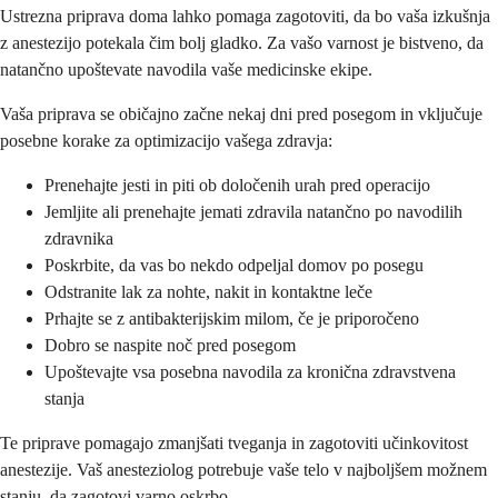
Ustrezna priprava doma lahko pomaga zagotoviti, da bo vaša izkušnja
z anestezijo potekala čim bolj gladko. Za vašo varnost je bistveno, da
natančno upoštevate navodila vaše medicinske ekipe.
Vaša priprava se običajno začne nekaj dni pred posegom in vključuje
posebne korake za optimizacijo vašega zdravja:
Prenehajte jesti in piti ob določenih urah pred operacijo
Jemljite ali prenehajte jemati zdravila natančno po navodilih
zdravnika
Poskrbite, da vas bo nekdo odpeljal domov po posegu
Odstranite lak za nohte, nakit in kontaktne leče
Prhajte se z antibakterijskim milom, če je priporočeno
Dobro se naspite noč pred posegom
Upoštevajte vsa posebna navodila za kronična zdravstvena
stanja
Te priprave pomagajo zmanjšati tveganja in zagotoviti učinkovitost
anestezije. Vaš anesteziolog potrebuje vaše telo v najboljšem možnem
stanju, da zagotovi varno oskrbo.