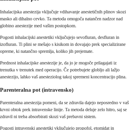
Inhalacijska anestezija vključuje vdihavanje anestetičnih plinov skozi
masko ali dihalno cevko. Ta metoda omogoča natančen nadzor nad
globino anestezije med vašim postopkom.
Pogosti inhalacijski anestetiki vključujejo sevofluran, desfluran in
izofluran. Ti plini se mešajo s kisikom in dovajajo prek specializirane
opreme, ki natančno spremlja, koliko jih prejemate.
Prednost inhalacijske anestezije je, da jo je mogoče prilagajati iz
trenutka v trenutek med operacijo. Če potrebujete globljo ali lažjo
anestezijo, lahko vaš anesteziolog takoj spremeni koncentracijo plina.
Parenteralna pot (intravensko)
Parenteralna anestezija pomeni, da se zdravila dajejo neposredno v vaš
krvni obtok prek intravenske linije. Ta metoda deluje zelo hitro, saj se
zdravil ni treba absorbirati skozi vaš prebavni sistem.
Pogosti intravenski anestetiki vključujejo propofol, etomidat in