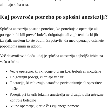
ali imajo suha usta.
Kaj povzroča potrebo po splošni anesteziji?
Splošna anestezija postane potrebna, ko potrebujete operacijo ali
posege, ki bi bili preveč boleči, dolgotrajni ali zapleteni, da bi jih
izvajali, medtem ko ste budni. Zagotavlja, da med operacijo ostanete
popolnoma mirni in udobni.
Več dejavnikov določa, kdaj je splošna anestezija najboljša izbira za
vašo oskrbo:
Večje operacije, ki vključujejo prsni koš, trebuh ali možgane
Dolgotrajni posegi, ki trajajo več ur
Operacije, ki zahtevajo natančno pozicioniranje ali sprostitev
mišic
Posegi, pri katerih lokalna anestezija ne bi zagotovila ustrezne
kontrole bolečine
Nujne operacije, kjer je čas ključnega pomena