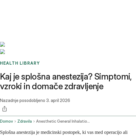
Benchmarks
Stories
FAQ
Sign up / Log in
HEALTH LIBRARY
Kaj je splošna anestezija? Simptomi,
vzroki in domače zdravljenje
Nazadnje posodobljeno
3. april 2026
Domov
Zdravila
Anesthetic General Inhalation Route Parenteral Route Rectal Route
Splošna anestezija je medicinski postopek, ki vas med operacijo ali