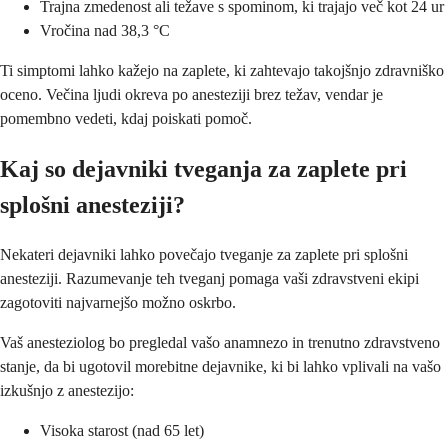
Trajna zmedenost ali težave s spominom, ki trajajo več kot 24 ur
Vročina nad 38,3 °C
Ti simptomi lahko kažejo na zaplete, ki zahtevajo takojšnjo zdravniško
oceno. Večina ljudi okreva po anesteziji brez težav, vendar je
pomembno vedeti, kdaj poiskati pomoč.
Kaj so dejavniki tveganja za zaplete pri
splošni anesteziji?
Nekateri dejavniki lahko povečajo tveganje za zaplete pri splošni
anesteziji. Razumevanje teh tveganj pomaga vaši zdravstveni ekipi
zagotoviti najvarnejšo možno oskrbo.
Vaš anesteziolog bo pregledal vašo anamnezo in trenutno zdravstveno
stanje, da bi ugotovil morebitne dejavnike, ki bi lahko vplivali na vašo
izkušnjo z anestezijo:
Visoka starost (nad 65 let)