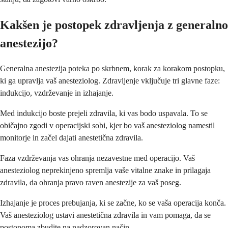
Kakšen je postopek zdravljenja z generalno
anestezijo?
Generalna anestezija poteka po skrbnem, korak za korakom postopku,
ki ga upravlja vaš anesteziolog. Zdravljenje vključuje tri glavne faze:
indukcijo, vzdrževanje in izhajanje.
Med indukcijo boste prejeli zdravila, ki vas bodo uspavala. To se
običajno zgodi v operacijski sobi, kjer bo vaš anesteziolog namestil
monitorje in začel dajati anestetična zdravila.
Faza vzdrževanja vas ohranja nezavestne med operacijo. Vaš
anesteziolog neprekinjeno spremlja vaše vitalne znake in prilagaja
zdravila, da ohranja pravo raven anestezije za vaš poseg.
Izhajanje je proces prebujanja, ki se začne, ko se vaša operacija konča.
Vaš anesteziolog ustavi anestetična zdravila in vam pomaga, da se
postopoma zbudite na nadzorovan način.