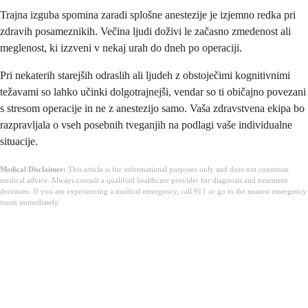
Trajna izguba spomina zaradi splošne anestezije je izjemno redka pri
zdravih posameznikih. Večina ljudi doživi le začasno zmedenost ali
meglenost, ki izzveni v nekaj urah do dneh po operaciji.
Pri nekaterih starejših odraslih ali ljudeh z obstoječimi kognitivnimi
težavami so lahko učinki dolgotrajnejši, vendar so ti običajno povezani
s stresom operacije in ne z anestezijo samo. Vaša zdravstvena ekipa bo
razpravljala o vseh posebnih tveganjih na podlagi vaše individualne
situacije.
Medical Disclaimer:
This article is for informational purposes only and does not constitute
medical advice. Always consult a qualified healthcare provider for diagnosis and treatment
decisions. If you are experiencing a medical emergency, call 911 or go to the nearest emergency
room immediately.