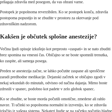
prilagaja zdravila med posegom, da vas ohrani varne.
Postopek je popolnoma reverzibilen. Ko se postopek konča, zdravila
postopoma popustijo in se zbudite v prostoru za okrevanje pod
zdravniškim nadzorom.
Kakšen je občutek splošne anestezije?
Večina ljudi opisuje izkušnjo kot preprosto »zaspati« in se nato zbuditi
brez spomina na vmesni čas. Običajno se ne boste spomnili trenutka,
ko zaspite, ali samega posega.
Preden se anestezija začne, se lahko počutite zaspane ali sproščene
zaradi predhodne medikacije. Dejanski začetek se običajno zgodi v
nekaj sekundah do minutah, odvisno od načina dajanja. Mirno boste
zdrsnili v spanec, podobno kot padete v zelo globok spanec.
Ko se zbudite, se boste morda počutili omotične, zmedene ali rahlo
navze. Ti učinki so popolnoma normalni in izzvenijo, ko se zdravila
izločijo iz vašega sistema. Nekateri ljudje se na začetku počutijo hladne