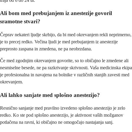
traja od 6 do 24 ur.
Ali bom med prebujanjem iz anestezije govoril
sramotne stvari?
Čeprav nekateri ljudje skrbijo, da bi med okrevanjem rekli neprimerno,
je to precej redko. Večina ljudi je med prebujanjem iz anestezije
preprosto zaspana in zmedena, ne pa neobrzdana.
Če med zgodnjim okrevanjem govorite, so to običajno le zmedene ali
nesmiselne besede, ne pa razkrivanje skrivnosti. Vaša medicinska ekipa
je profesionalna in navajena na bolnike v različnih stanjih zavesti med
okrevanjem.
Ali lahko sanjate med splošno anestezijo?
Resnično sanjanje med pravilno izvedeno splošno anestezijo je zelo
redko. Ko ste pod splošno anestezijo, je aktivnost vaših možganov
potlačena na ravni, ki običajno ne omogočajo nastajanja sanj.