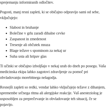
sprejemanju informiranih odločitev.
Pogosti, manj resni zapleti, ki se običajno odpravijo sami od sebe,
vključujejo:
Slabost in bruhanje
Bolečine v grlu zaradi dihalne cevke
Zaspanost in zmedenost
Tresenje ali občutek mraza
Blage težave s spominom za nekaj ur
Suha usta ali hripav glas
Ti učinki se običajno izboljšajo v nekaj urah do dneh po posegu. Vaša
medicinska ekipa lahko zagotovi zdravljenje za pomoč pri
obvladovanju morebitnega nelagodja.
Resnejši zapleti so redki, vendar lahko vključujejo težave z dihanjem,
spremembe srčnega ritma ali alergijske reakcije. Vaš anesteziolog je
usposobljen za preprečevanje in obvladovanje teh situacij, če se
pojavijo.