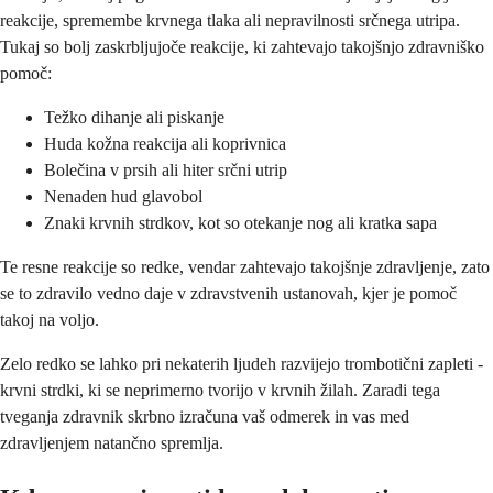
reakcije, spremembe krvnega tlaka ali nepravilnosti srčnega utripa.
Tukaj so bolj zaskrbljujoče reakcije, ki zahtevajo takojšnjo zdravniško
pomoč:
Težko dihanje ali piskanje
Huda kožna reakcija ali koprivnica
Bolečina v prsih ali hiter srčni utrip
Nenaden hud glavobol
Znaki krvnih strdkov, kot so otekanje nog ali kratka sapa
Te resne reakcije so redke, vendar zahtevajo takojšnje zdravljenje, zato
se to zdravilo vedno daje v zdravstvenih ustanovah, kjer je pomoč
takoj na voljo.
Zelo redko se lahko pri nekaterih ljudeh razvijejo trombotični zapleti -
krvni strdki, ki se neprimerno tvorijo v krvnih žilah. Zaradi tega
tveganja zdravnik skrbno izračuna vaš odmerek in vas med
zdravljenjem natančno spremlja.