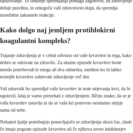
opazovanju. To obdobje spremljanja pomaga zagotoviti, da zdravljenje
deluje pravilno, in omogoča vaši zdravstveni ekipi, da spremlja
morebitne zakasnele reakcije.
Kako dolgo naj jemljem protiblokirni
koagulantni kompleks?
Trajanje zdravljenja je v celoti odvisno od vaše krvavitve in tega, kako
dobro se odzivate na zdravilo. Za akutne epizode krvavitve boste
morda potrebovali le enega ali dva odmerka, medtem ko bi lahko
resnejše krvavitve zahtevale zdravljenje več dni.
Vaš zdravnik bo spremljal vašo krvavitev in teste strjevanja krvi, da bi
ugotovil, kdaj je varno prenehati z zdravljenjem. Iščejo znake, da se je
vaša krvavitev ustavila in da se vaša kri ponovno normalno strjuje
sama od sebe.
Nekateri ljudje potrebujejo ponavljajoča se zdravljenja skozi čas, zlasti
če imajo pogoste epizode krvavitve ali če njihova raven inhibitorjev