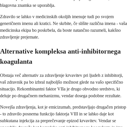
blagovna znamka se uporablja.
Zdravilo se lahko v medicinskih okoljih imenuje tudi po svojem
generičnem imenu ali kratici. Ne skrbite, če slišite različna imena - vaša
medicinska ekipa bo poskrbela, da boste natančno razumeli, kakšno
zdravljenje prejemate.
Alternative kompleksa anti-inhibitornega
koagulanta
Obstaja več alternativ za zdravljenje krvavitev pri ljudeh z inhibitorji,
vaš zdravnik pa bo izbral najboljšo možnost glede na vašo specifično
situacijo. Rekombinantni faktor VIIa je drugo obvodno sredstvo, ki
deluje po drugačnem mehanizmu, vendar dosega podobne rezultate.
Novejša zdravljenja, kot je emicizumab, predstavljajo drugačen pristop
- to zdravilo posnema funkcijo faktorja VIII in se lahko daje kot
subkutana injekcija za preprečevanje epizod krvavitev. Vendar se