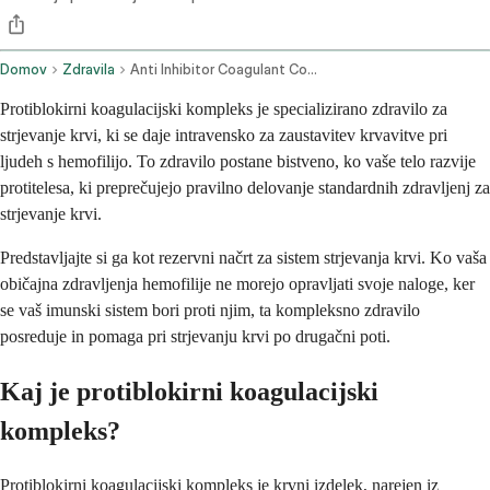
Domov
Zdravila
Anti Inhibitor Coagulant Complex Intravenous Route
Protiblokirni koagulacijski kompleks je specializirano zdravilo za
strjevanje krvi, ki se daje intravensko za zaustavitev krvavitve pri
ljudeh s hemofilijo. To zdravilo postane bistveno, ko vaše telo razvije
protitelesa, ki preprečujejo pravilno delovanje standardnih zdravljenj za
strjevanje krvi.
Predstavljajte si ga kot rezervni načrt za sistem strjevanja krvi. Ko vaša
običajna zdravljenja hemofilije ne morejo opravljati svoje naloge, ker
se vaš imunski sistem bori proti njim, ta kompleksno zdravilo
posreduje in pomaga pri strjevanju krvi po drugačni poti.
Kaj je protiblokirni koagulacijski
kompleks?
Protiblokirni koagulacijski kompleks je krvni izdelek, narejen iz