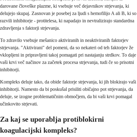
darovane človeške plazme, ki vsebuje več dejavnikov strjevanja, ki
delujejo skupaj. Zasnovan je posebej za ljudi s hemofilijo A ali B, ki so
razvili inhibitorje - protitelesa, ki napadajo in nevtralizirajo standardna
zdravljenja s faktorji strjevanja.
To zdravilo vsebuje mešanico aktiviranih in neaktiviranih faktorjev
strjevanja. "Aktivirani" del pomeni, da so nekateri od teh faktorjev že
vklopljeni in pripravljeni takoj pomagati pri nastajanju strdkov. To daje
vaši krvi več načinov za začetek procesa strjevanja, tudi če so prisotni
inhibitorji.
Kompleks deluje tako, da obide faktorje strjevanja, ki jih blokirajo vaši
inhibitorji. Namesto da bi poskušal prisiliti običajno pot strjevanja, da
deluje, se izogne problematičnim območjem, da bi vaši krvi pomagal
učinkovito strjevati.
Za kaj se uporablja protiblokirni
koagulacijski kompleks?