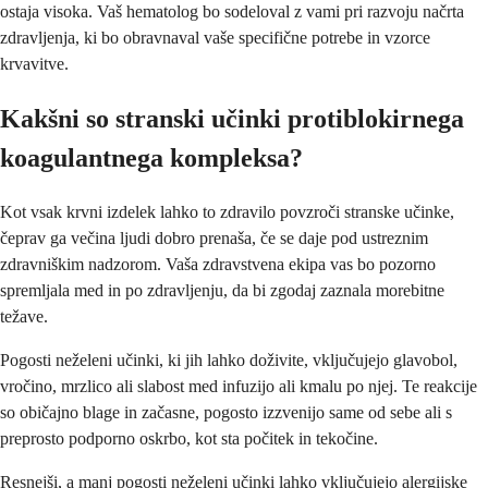
ostaja visoka. Vaš hematolog bo sodeloval z vami pri razvoju načrta
zdravljenja, ki bo obravnaval vaše specifične potrebe in vzorce
krvavitve.
Kakšni so stranski učinki protiblokirnega
koagulantnega kompleksa?
Kot vsak krvni izdelek lahko to zdravilo povzroči stranske učinke,
čeprav ga večina ljudi dobro prenaša, če se daje pod ustreznim
zdravniškim nadzorom. Vaša zdravstvena ekipa vas bo pozorno
spremljala med in po zdravljenju, da bi zgodaj zaznala morebitne
težave.
Pogosti neželeni učinki, ki jih lahko doživite, vključujejo glavobol,
vročino, mrzlico ali slabost med infuzijo ali kmalu po njej. Te reakcije
so običajno blage in začasne, pogosto izzvenijo same od sebe ali s
preprosto podporno oskrbo, kot sta počitek in tekočine.
Resnejši, a manj pogosti neželeni učinki lahko vključujejo alergijske