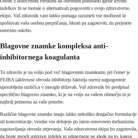
Osebe z določenimi verskimi ali osebnimi pomisleki glede krvnih
izdelkov bi se morale o alternativah pogovoriti s svojo zdravstveno
ekipo. Vaš zdravnik vam lahko pomaga razumeti vse možnosti in
spoštovati vaša osebna prepričanja, hkrati pa zagotoviti, da prejmete
ustrezno oskrbo.
Blagovne znamke kompleksa anti-
inhibitornega koagulanta
To zdravilo je na voljo pod več blagovnimi znamkami, pri čemer je
FEIBA (aktivnost obvoda inhibitorja faktorja osem) najpogosteje
uporabljena različica v mnogih državah. Vaš zdravnik bo predpisal
specifično blagovno znamko, ki je na voljo na vašem območju in je
najbolj primerna za vaše potrebe.
Različne blagovne znamke imajo lahko nekoliko drugačne formulacije
ali koncentracije, vendar vse delujejo po istem osnovnem mehanizmu
zagotavljanja obvoda strjevanja. Vaša zdravstvena ekipa bo zagotovila,
da boste prejeli ustrezen izdelek in odmerjanje ne glede na to, katera