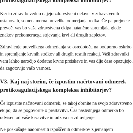
protikoagulacijskega kompleksa inhibitorjev?
Ker to zdravilo vedno dajejo zdravstveni delavci v zdravstvenih
ustanovah, so nenamerna prevelika odmerjanja redka. Če pa prejmete
preveč, vas bo vaša zdravstvena ekipa natančno spremljala glede
znakov prekomernega strjevanja krvi ali drugih zapletov.
Zdravljenje prevelikega odmerjanja se osredotoča na podporno oskrbo
in spremljanje krvnih strdkov ali drugih resnih reakcij. Vaši zdravniki
vam lahko naročijo dodatne krvne preiskave in vas dlje časa opazujejo,
da zagotovijo vašo varnost.
V3. Kaj naj storim, če izpustim načrtovani odmerek
protikoagulacijskega kompleksa inhibitorjev?
Če izpustite načrtovani odmerek, se takoj obrnite na svojo zdravstveno
ekipo, da se pogovorite o prestavitvi. Čas naslednjega odmerka bo
odvisen od vaše krvavitve in odziva na zdravljenje.
Ne poskušajte nadomestiti izpuščenih odmerkov z jemanjem