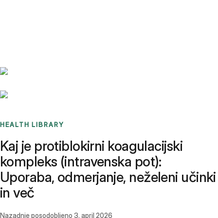
Benchmarks
Stories
FAQ
Sign up / Log in
HEALTH LIBRARY
Kaj je protiblokirni koagulacijski
kompleks (intravenska pot):
Uporaba, odmerjanje, neželeni učinki
in več
Nazadnje posodobljeno
3. april 2026