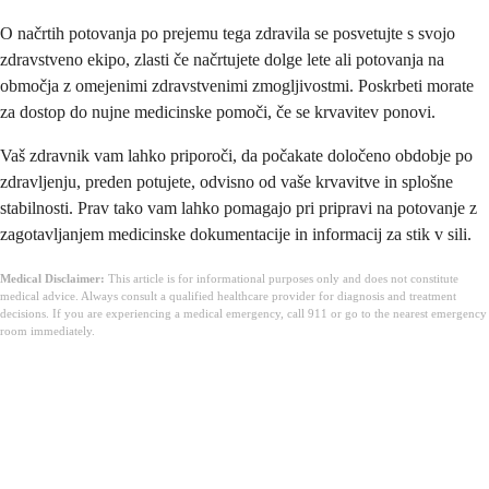
O načrtih potovanja po prejemu tega zdravila se posvetujte s svojo
zdravstveno ekipo, zlasti če načrtujete dolge lete ali potovanja na
območja z omejenimi zdravstvenimi zmogljivostmi. Poskrbeti morate
za dostop do nujne medicinske pomoči, če se krvavitev ponovi.
Vaš zdravnik vam lahko priporoči, da počakate določeno obdobje po
zdravljenju, preden potujete, odvisno od vaše krvavitve in splošne
stabilnosti. Prav tako vam lahko pomagajo pri pripravi na potovanje z
zagotavljanjem medicinske dokumentacije in informacij za stik v sili.
Medical Disclaimer:
This article is for informational purposes only and does not constitute
medical advice. Always consult a qualified healthcare provider for diagnosis and treatment
decisions. If you are experiencing a medical emergency, call 911 or go to the nearest emergency
room immediately.