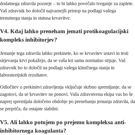
dodatnega zdravila pozneje – to bi lahko povečalo tveganje za zaplete.
Vaš zdravnik bo določil najvarnejši pristop na podlagi vašega
trenutnega stanja in statusa krvavitve.
V4. Kdaj lahko preneham jemati protikoagulacijski
kompleks inhibitorjev?
Jemanje tega zdravila lahko prekinete, ko se krvavitev ustavi in testi
strjevanja krvi pokažejo, da se vaša kri sama normalno strjuje. Vaš
zdravnik bo to določil na podlagi vašega kliničnega stanja in
laboratorijskih rezultatov.
Odločitev o prekinitvi zdravljenja vključuje skrbno spremljanje, da se
zagotovi, da se krvavitev ne ponovi. Vaša zdravstvena ekipa vas bo še
naprej spremljala določeno obdobje po prenehanju jemanja zdravila, da
se prepriča, da ostajate stabilni.
V5. Ali lahko potujem po prejemu kompleksa anti-
inhibitornega koagulanta?