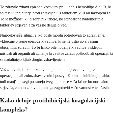
To zdravilo zdravi epizode krvavitev pri ljudeh s hemofilijo A ali B, ki
so razvili inhibitorje proti zdravljenju s faktorjem VIII ali faktorjem IX.
To je možnost, ki jo zdravnik izbere, ko standardne nadomestitve
faktorjev strjevanja za vas ne delujejo več.
Najpogostejše situacije, ko boste morda potrebovali to zdravljenje,
vključujejo resne epizode krvavitve, ki se ne ustavijo z vašimi
običajnimi zdravili. To bi lahko bile notranje krvavitve v sklepih,
mišicah ali organih ali zunanje krvavitve zaradi poškodb ali operacij, ki
se nadaljujejo kljub drugim zdravljenjem.
Vaš zdravnik lahko to zdravilo uporabi tudi preventivno pred
operacijami ali zobozdravstvenimi posegi. Ko imate inhibitorje, lahko
tudi manjši posegi postanejo tvegani, ker se vaša kri ne bo normalno
strjevala, zato to zdravilo pomaga zagotoviti vašo varnost v teh časih.
Kako deluje protihibicijski koagulacijski
kompleks?