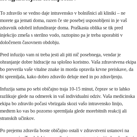
To zdravilo se vedno daje intravensko v bolnišnici ali kliniki – ne
morete ga jemati doma, razen če ste posebej usposobljeni in je vaš
zdravnik odobril infundiranje doma. Praškasta oblika se tik pred
injekcijo zmeša s sterilno vodo, raztopino pa je treba uporabiti v
določenem časovnem obdobju.
Pred infuzijo vam ni treba jesti ali piti nič posebnega, vendar je
ohranjanje dobre hidracije na splošno koristno. Vaša zdravstvena ekipa
bo preverila vaše vitalne znake in morda opravila krvne preiskave, da
bi spremljala, kako dobro zdravilo deluje med in po zdravljenju.
Infuzija sama po sebi običajno traja 10-15 minut, čeprav se to lahko
razlikuje glede na odmerek in vaš individualni odziv. Vaša medicinska
ekipa bo zdravilo počasi vbrizgala skozi vašo intravensko linijo,
medtem ko vas bo pozorno spremljala glede morebitnih reakcij ali
stranskih učinkov.
Po prejemu zdravila boste običajno ostali v zdravstveni ustanovi na