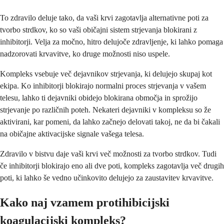
To zdravilo deluje tako, da vaši krvi zagotavlja alternativne poti za
tvorbo strdkov, ko so vaši običajni sistem strjevanja blokirani z
inhibitorji. Velja za močno, hitro delujoče zdravljenje, ki lahko pomaga
nadzorovati krvavitve, ko druge možnosti niso uspele.
Kompleks vsebuje več dejavnikov strjevanja, ki delujejo skupaj kot
ekipa. Ko inhibitorji blokirajo normalni proces strjevanja v vašem
telesu, lahko ti dejavniki obidejo blokirana območja in sprožijo
strjevanje po različnih poteh. Nekateri dejavniki v kompleksu so že
aktivirani, kar pomeni, da lahko začnejo delovati takoj, ne da bi čakali
na običajne aktivacijske signale vašega telesa.
Zdravilo v bistvu daje vaši krvi več možnosti za tvorbo strdkov. Tudi
če inhibitorji blokirajo eno ali dve poti, kompleks zagotavlja več drugih
poti, ki lahko še vedno učinkovito delujejo za zaustavitev krvavitve.
Kako naj vzamem protihibicijski
koagulacijski kompleks?