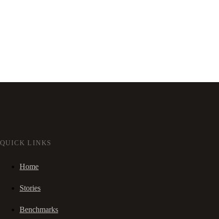
QUICK LINKS
Home
Stories
Benchmarks