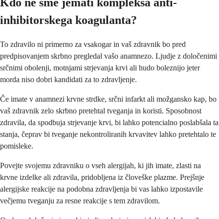
Kdo ne sme jemati kompleksa anti-
inhibitorskega koagulanta?
To zdravilo ni primerno za vsakogar in vaš zdravnik bo pred
predpisovanjem skrbno pregledal vašo anamnezo. Ljudje z določenimi
srčnimi obolenji, motnjami strjevanja krvi ali hudo boleznijo jeter
morda niso dobri kandidati za to zdravljenje.
Če imate v anamnezi krvne strdke, srčni infarkt ali možgansko kap, bo
vaš zdravnik zelo skrbno pretehtal tveganja in koristi. Sposobnost
zdravila, da spodbuja strjevanje krvi, bi lahko potencialno poslabšala ta
stanja, čeprav bi tveganje nekontroliranih krvavitev lahko pretehtalo te
pomisleke.
Povejte svojemu zdravniku o vseh alergijah, ki jih imate, zlasti na
krvne izdelke ali zdravila, pridobljena iz človeške plazme. Prejšnje
alergijske reakcije na podobna zdravljenja bi vas lahko izpostavile
večjemu tveganju za resne reakcije s tem zdravilom.