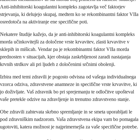
Anti-inhibitorski koagulantni kompleks zagotavlja več faktorjev
strjevanja, ki delujejo skupaj, medtem ko se rekombinantni faktor VIIa
osredotoča na aktiviranje ene specifične poti.
Nekatere študije kažejo, da je anti-inhibitorski koagulantni kompleks
morda učinkovitejši za določene vrste krvavitev, zlasti krvavitve v
sklepih in mišicah. Vendar pa je rekombinantni faktor VIIa morda
prednosten v situacijah, kjer obstaja zaskrbljenost zaradi nastajanja
krvnih strdkov ali pri ljudeh z določenimi srčnimi obolenji.
Izbira med temi zdravili je pogosto odvisna od vašega individualnega
vzorca odziva, zdravstvene anamneze in specifične vrste krvavitve, ki
jo doživljate. Vaš zdravnik bo pri sprejemanju te odločitve upošteval
vaše pretekle odzive na zdravljenje in trenutno zdravstveno stanje.
Obe zdravili zahtevata skrbno spremljanje in se smeta uporabljati le
pod zdravniškim nadzorom. Vaša zdravstvena ekipa vam bo pomagala
ugotoviti, katera možnost je najprimernejša za vaše specifične potrebe.