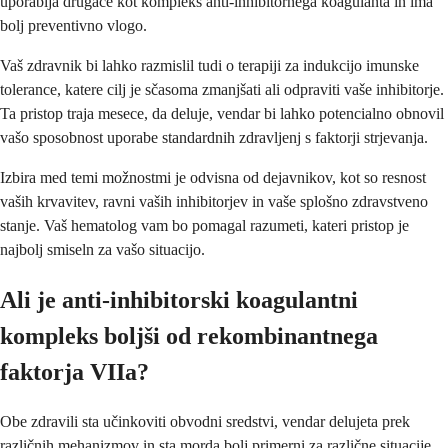
uporablja drugače kot kompleks anti-inhibitornega koagulanta in ima
bolj preventivno vlogo.
Vaš zdravnik bi lahko razmislil tudi o terapiji za indukcijo imunske
tolerance, katere cilj je sčasoma zmanjšati ali odpraviti vaše inhibitorje.
Ta pristop traja mesece, da deluje, vendar bi lahko potencialno obnovil
vašo sposobnost uporabe standardnih zdravljenj s faktorji strjevanja.
Izbira med temi možnostmi je odvisna od dejavnikov, kot so resnost
vaših krvavitev, ravni vaših inhibitorjev in vaše splošno zdravstveno
stanje. Vaš hematolog vam bo pomagal razumeti, kateri pristop je
najbolj smiseln za vašo situacijo.
Ali je anti-inhibitorski koagulantni
kompleks boljši od rekombinantnega
faktorja VIIa?
Obe zdravili sta učinkoviti obvodni sredstvi, vendar delujeta prek
različnih mehanizmov in sta morda bolj primerni za različne situacije.