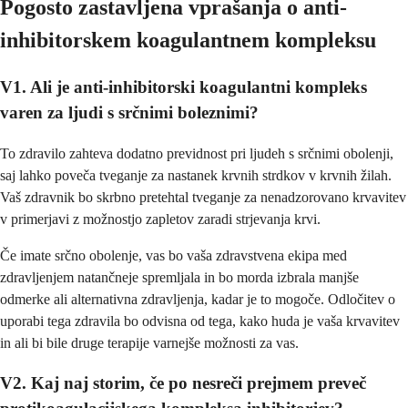
Pogosto zastavljena vprašanja o anti-
inhibitorskem koagulantnem kompleksu
V1. Ali je anti-inhibitorski koagulantni kompleks
varen za ljudi s srčnimi boleznimi?
To zdravilo zahteva dodatno previdnost pri ljudeh s srčnimi obolenji,
saj lahko poveča tveganje za nastanek krvnih strdkov v krvnih žilah.
Vaš zdravnik bo skrbno pretehtal tveganje za nenadzorovano krvavitev
v primerjavi z možnostjo zapletov zaradi strjevanja krvi.
Če imate srčno obolenje, vas bo vaša zdravstvena ekipa med
zdravljenjem natančneje spremljala in bo morda izbrala manjše
odmerke ali alternativna zdravljenja, kadar je to mogoče. Odločitev o
uporabi tega zdravila bo odvisna od tega, kako huda je vaša krvavitev
in ali bi bile druge terapije varnejše možnosti za vas.
V2. Kaj naj storim, če po nesreči prejmem preveč