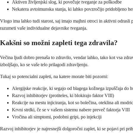
Aktiven življenjski slog, ki povečuje tveganje za poškodbe
Nekatera avtoimunska stanja, ki lahko povzročijo pridobljeno he
Vlogo ima lahko tudi starost, saj imajo majhni otroci in aktivni odras
razumeti vaše individualne dejavnike tveganja.
Kakšni so možni zapleti tega zdravila?
Večina ljudi dobro prenaša to zdravilo, vendar lahko, tako kot vsa zdrav
izboljšajo, ko se vaše telo prilagodi zdravljenju.
Tukaj so potencialni zapleti, na katere morate biti pozorni:
Alergijske reakcije, ki segajo od blagega kožnega izpuščaja do h
Razvoj inhibitorjev (protiteles, ki blokirajo faktor VIII)
Reakcije na mestu injiciranja, kot so bolečina, oteklina ali modri
Krvni strdki, če se v vašem sistemu nabere preveč faktorja VIII
Vročina ali simptomi, podobni gripi, po injekciji
Razvoj inhibitorjev je najresnejši dolgoročni zaplet, ki se pojavi pri p