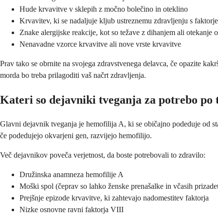
Hude krvavitve v sklepih z močno bolečino in oteklino
Krvavitev, ki se nadaljuje kljub ustreznemu zdravljenju s faktorj
Znake alergijske reakcije, kot so težave z dihanjem ali otekanje 
Nenavadne vzorce krvavitve ali nove vrste krvavitve
Prav tako se obrnite na svojega zdravstvenega delavca, če opazite kak
morda bo treba prilagoditi vaš načrt zdravljenja.
Kateri so dejavniki tveganja za potrebo po
Glavni dejavnik tveganja je hemofilija A, ki se običajno podeduje od
če podedujejo okvarjeni gen, razvijejo hemofilijo.
Več dejavnikov poveča verjetnost, da boste potrebovali to zdravilo:
Družinska anamneza hemofilije A
Moški spol (čeprav so lahko ženske prenašalke in včasih prizade
Prejšnje epizode krvavitve, ki zahtevajo nadomestitev faktorja
Nizke osnovne ravni faktorja VIII