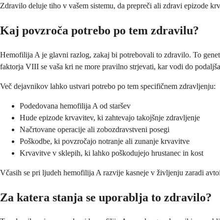
Zdravilo deluje tiho v vašem sistemu, da prepreči ali zdravi epizode krv
Kaj povzroča potrebo po tem zdravilu?
Hemofilija A je glavni razlog, zakaj bi potrebovali to zdravilo. To gen
faktorja VIII se vaša kri ne more pravilno strjevati, kar vodi do podaljš
Več dejavnikov lahko ustvari potrebo po tem specifičnem zdravljenju:
Podedovana hemofilija A od staršev
Hude epizode krvavitev, ki zahtevajo takojšnje zdravljenje
Načrtovane operacije ali zobozdravstveni posegi
Poškodbe, ki povzročajo notranje ali zunanje krvavitve
Krvavitve v sklepih, ki lahko poškodujejo hrustanec in kost
Včasih se pri ljudeh hemofilija A razvije kasneje v življenju zaradi avt
Za katera stanja se uporablja to zdravilo?