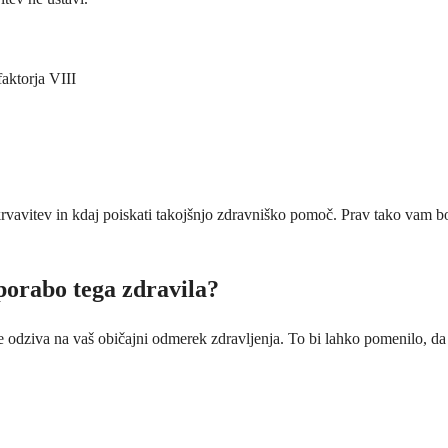
faktorja VIII
krvavitev in kdaj poiskati takojšnjo zdravniško pomoč. Prav tako vam bo
orabo tega zdravila?
e odziva na vaš običajni odmerek zdravljenja. To bi lahko pomenilo, da v