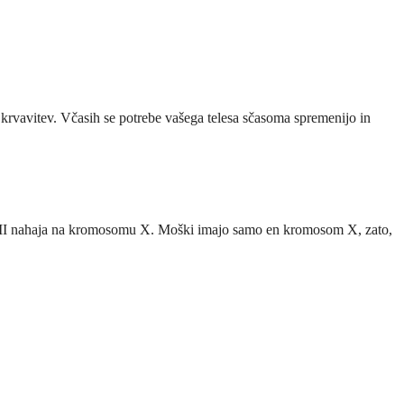
krvavitev. Včasih se potrebe vašega telesa sčasoma spremenijo in
r VIII nahaja na kromosomu X. Moški imajo samo en kromosom X, zato,