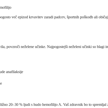
mofilijo
li pogosto več epizod krvavitev zaradi padcev, športnih poškodb ali obi
ila, povzroči neželene učinke. Najpogostejši neželeni učinki so blagi in 
ude anafilaksije
ce
ribližno 20–30 % ljudi s hudo hemofilijo A. Vaš zdravnik bo to spremljal