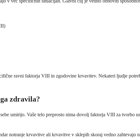
o v več specifičnih situacijah. Glavni cilj je vedno obnoviti sposobnost
II)
ifične ravni faktorja VIII in zgodovine krvavitev. Nekateri ljudje pot
ega zdravila?
be umirijo. Vaše telo preprosto nima dovolj faktorja VIII za tvorbo ustr
ndar notranje krvavitve ali krvavitve v sklepih skoraj vedno zahtevajo 