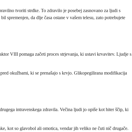
pravilno tvoriti strdke. To zdravilo je posebej zasnovano za ljudi s
 bil spremenjen, da dlje časa ostane v vašem telesu, zato potrebujete
aktor VIII pomaga začeti proces strjevanja, ki ustavi krvavitev. Ljudje s
 pred okužbami, ki se prenašajo s krvjo. Glikopegilirana modifikacija
rugega intravenskega zdravila. Večina ljudi jo opiše kot hiter ščip, ki
nke, kot so glavobol ali omotica, vendar jih veliko ne čuti nič drugače.