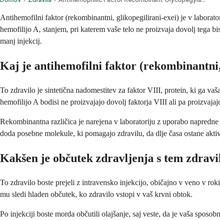
Antihemofilni faktor (rekombinantni, glikopegilirani-exei) je v laborator
hemofilijo A, stanjem, pri katerem vaše telo ne proizvaja dovolj tega bi
manj injekcij.
Kaj je antihemofilni faktor (rekombinantni,
To zdravilo je sintetična nadomestitev za faktor VIII, protein, ki ga vaš
hemofilijo A bodisi ne proizvajajo dovolj faktorja VIII ali pa proizvajajo
Rekombinantna različica je narejena v laboratoriju z uporabo napredne b
doda posebne molekule, ki pomagajo zdravilu, da dlje časa ostane akti
Kakšen je občutek zdravljenja s tem zdrav
To zdravilo boste prejeli z intravensko injekcijo, običajno v veno v rok
mu sledi hladen občutek, ko zdravilo vstopi v vaš krvni obtok.
Po injekciji boste morda občutili olajšanje, saj veste, da je vaša sposob