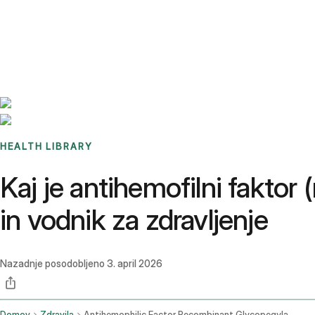
Benchmarks
Stories
FAQ
Sign up / Log in
HEALTH LIBRARY
Kaj je antihemofilni faktor 
in vodnik za zdravljenje
Nazadnje posodobljeno
3. april 2026
Domov
Zdravila
Antihemophilic Factor Recombinant Glycopegylated Exei Intravenous Route