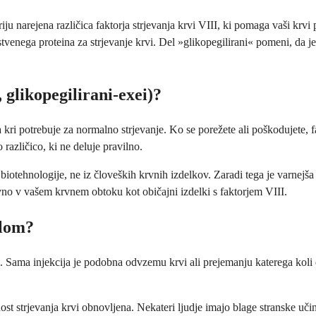
iju narejena različica faktorja strjevanja krvi VIII, ki pomaga vaši krvi 
stvenega proteina za strjevanje krvi. Del »glikopegilirani« pomeni, da je
 glikopegilirani-exei)?
a kri potrebuje za normalno strjevanje. Ko se porežete ali poškodujete, f
 različico, ki ne deluje pravilno.
iotehnologije, ne iz človeških krvnih izdelkov. Zaradi tega je varnejša
vno v vašem krvnem obtoku kot običajni izdelki s faktorjem VIII.
ilom?
i. Sama injekcija je podobna odvzemu krvi ali prejemanju katerega koli d
nost strjevanja krvi obnovljena. Nekateri ljudje imajo blage stranske uči