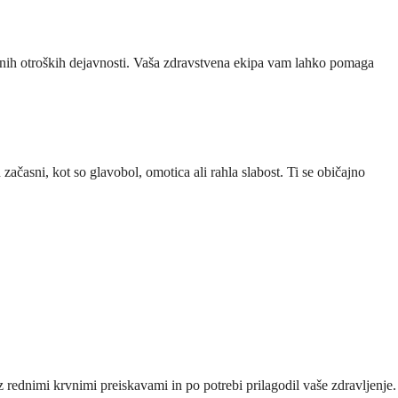
čajnih otroških dejavnosti. Vaša zdravstvena ekipa vam lahko pomaga
začasni, kot so glavobol, omotica ali rahla slabost. Ti se običajno
 z rednimi krvnimi preiskavami in po potrebi prilagodil vaše zdravljenje.