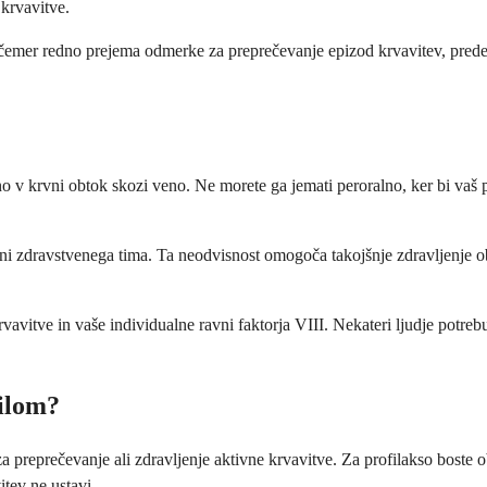
 krvavitve.
ri čemer redno prejema odmerke za preprečevanje epizod krvavitev, preden
o v krvni obtok skozi veno. Ne morete ga jemati peroralno, ker bi vaš p
rani zdravstvenega tima. Ta neodvisnost omogoča takojšnje zdravljenje ob
vavitve in vaše individualne ravni faktorja VIII. Nekateri ljudje potreb
vilom?
za preprečevanje ali zdravljenje aktivne krvavitve. Za profilakso boste o
tev ne ustavi.