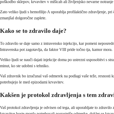
poškodbo sklepov, krvavitev v mišicah ali življenjsko nevarne notranje
Zato veliko ljudi s hemofilijo A uporablja profilaktično zdravljenje, p
zmanjšal dolgoročne zaplete.
Kako se to zdravilo daje?
To zdravilo se daje samo z intravensko injekcijo, kar pomeni neposredn
Intravenska pot zagotavlja, da faktor VIII pride točno tja, kamor mora.
Veliko ljudi se nauči dajati injekcije doma po ustrezni usposobitvi s st
minut, ko ste udobni s tehniko.
Vaš zdravnik bo izračunal vaš odmerek na podlagi vaše teže, resnosti kr
potrebujejo le med epizodami krvavitev.
Kakšen je protokol zdravljenja s tem zdra
Vaš protokol zdravljenja je odvisen od tega, ali uporabljate to zdravilo 
krvavitve boste morda potrebovali pogostejše odmerke, dokler se krvavi