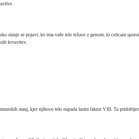
avitve.
etsko stanje se pojavi, ko ima vaše telo težave z genom, ki celicam spor
anih krvavitev.
oimunskih stanj, kjer njihovo telo napada lastni faktor VIII. Ta pridoblj