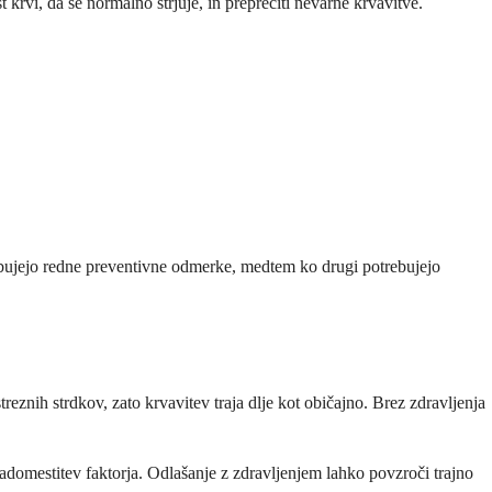
 krvi, da se normalno strjuje, in preprečiti nevarne krvavitve.
rebujejo redne preventivne odmerke, medtem ko drugi potrebujejo
eznih strdkov, zato krvavitev traja dlje kot običajno. Brez zdravljenja
nadomestitev faktorja. Odlašanje z zdravljenjem lahko povzroči trajno