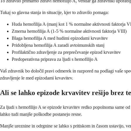
To zdravilo primarno zdravi hemofilijo A, vendar ga zdravniki uporabljaj
Tukaj so glavna stanja in situacije, kjer to zdravilo pomaga:
Huda hemofilija A (manj kot 1 % normalne aktivnosti faktorja VI
Zmerna hemofilija A (1-5 % normalne aktivnosti faktorja VIII)
Blaga hemofilija A med hudimi epizodami krvavitev
Pridobljena hemofilija A zaradi avtoimunskih stanj
Profilaktično zdravljenje za preprečevanje epizod krvavitev
Predoperativna priprava za ljudi s hemofilijo A
Vaš zdravnik bo določil pravi odmerek in razpored na podlagi vaše spec
zdravljenje le med epizodami krvavitev.
Ali se lahko epizode krvavitev rešijo brez t
Za ljudi s hemofilijo A se epizode krvavitev redko popolnoma same od se
lahko tudi manjše poškodbe postanejo resne.
Manjše ureznine in odrgnine se lahko s pritiskom in časom ustavijo, ve