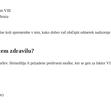
em VIII
obraza
ršne koli spremembe v tem, kako dobro vaš običajni odmerek nadzoruje 
 tem zdravilu?
 staršev. Hemofilija A prizadene predvsem moške, ker se gen za fakto
te)