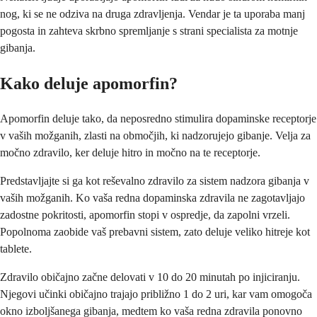
nog, ki se ne odziva na druga zdravljenja. Vendar je ta uporaba manj
pogosta in zahteva skrbno spremljanje s strani specialista za motnje
gibanja.
Kako deluje apomorfin?
Apomorfin deluje tako, da neposredno stimulira dopaminske receptorje
v vaših možganih, zlasti na območjih, ki nadzorujejo gibanje. Velja za
močno zdravilo, ker deluje hitro in močno na te receptorje.
Predstavljajte si ga kot reševalno zdravilo za sistem nadzora gibanja v
vaših možganih. Ko vaša redna dopaminska zdravila ne zagotavljajo
zadostne pokritosti, apomorfin stopi v ospredje, da zapolni vrzeli.
Popolnoma zaobide vaš prebavni sistem, zato deluje veliko hitreje kot
tablete.
Zdravilo običajno začne delovati v 10 do 20 minutah po injiciranju.
Njegovi učinki običajno trajajo približno 1 do 2 uri, kar vam omogoča
okno izboljšanega gibanja, medtem ko vaša redna zdravila ponovno