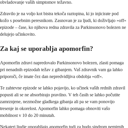
obvladovanje vaših simptomov težavno.
Zdravilo je na voljo kot bistra tekoča raztopina, ki jo injicirate pod
kožo s posebnim peresnikom. Zasnovan je za ljudi, ki doživljajo »off«
epizode – čase, ko njihova redna zdravila za Parkinsonovo bolezen ne
delujejo učinkovito.
Za kaj se uporablja apomorfin?
Apomorfin zdravi napredovalo Parkinsonovo bolezen, zlasti pomaga
pri nenadnih epizodah težav z gibanjem. Vaš zdravnik vam ga lahko
priporoči, če imate čez dan nepredvidljiva obdobja »off«.
Te zahtevne epizode se lahko pojavijo, ko učinek vaših rednih zdravil
popusti ali se ne absorbirajo pravilno. V teh časih se lahko počutite
zamrznjene, nezmožne gladkega gibanja ali pa se vam ponovijo
tresenje in okorelost. Apomorfin lahko pomaga obnoviti vašo
mobilnost v 10 do 20 minutah.
Nekateri ljudje uporabljajo apomorfin tudi za hudo sindrom nemirnih