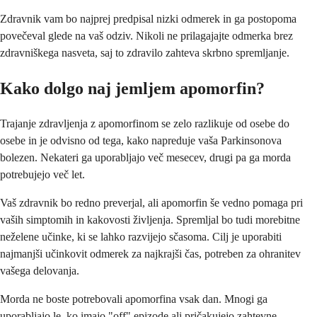
Zdravnik vam bo najprej predpisal nizki odmerek in ga postopoma
povečeval glede na vaš odziv. Nikoli ne prilagajajte odmerka brez
zdravniškega nasveta, saj to zdravilo zahteva skrbno spremljanje.
Kako dolgo naj jemljem apomorfin?
Trajanje zdravljenja z apomorfinom se zelo razlikuje od osebe do
osebe in je odvisno od tega, kako napreduje vaša Parkinsonova
bolezen. Nekateri ga uporabljajo več mesecev, drugi pa ga morda
potrebujejo več let.
Vaš zdravnik bo redno preverjal, ali apomorfin še vedno pomaga pri
vaših simptomih in kakovosti življenja. Spremljal bo tudi morebitne
neželene učinke, ki se lahko razvijejo sčasoma. Cilj je uporabiti
najmanjši učinkovit odmerek za najkrajši čas, potreben za ohranitev
vašega delovanja.
Morda ne boste potrebovali apomorfina vsak dan. Mnogi ga
uporabljajo le, ko imajo "off" epizode ali pričakujejo zahtevne