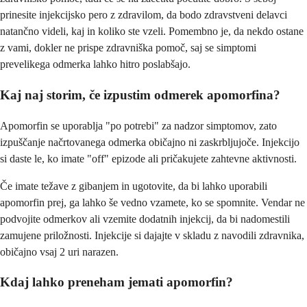
prinesite injekcijsko pero z zdravilom, da bodo zdravstveni delavci
natančno videli, kaj in koliko ste vzeli. Pomembno je, da nekdo ostane
z vami, dokler ne prispe zdravniška pomoč, saj se simptomi
prevelikega odmerka lahko hitro poslabšajo.
Kaj naj storim, če izpustim odmerek apomorfina?
Apomorfin se uporablja "po potrebi" za nadzor simptomov, zato
izpuščanje načrtovanega odmerka običajno ni zaskrbljujoče. Injekcijo
si daste le, ko imate "off" epizode ali pričakujete zahtevne aktivnosti.
Če imate težave z gibanjem in ugotovite, da bi lahko uporabili
apomorfin prej, ga lahko še vedno vzamete, ko se spomnite. Vendar ne
podvojite odmerkov ali vzemite dodatnih injekcij, da bi nadomestili
zamujene priložnosti. Injekcije si dajajte v skladu z navodili zdravnika,
običajno vsaj 2 uri narazen.
Kdaj lahko preneham jemati apomorfin?