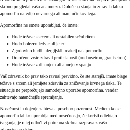
skrbno pregledal vašo anamnezo. Določena stanja in zdravila lahko
apomorfin naredijo nevarnega ali manj učinkovitega.
Apomorfina ne smete uporabljati, če imate:
Hude težave s srcem ali nestabilen srčni ritem
Hudo bolezen ledvic ali jeter
Zgodovino hudih alergijskih reakcij na apomorfin
Določene vrste zdravil proti slabosti (ondansetron, granisetron)
Hude težave z dihanjem ali apnejo v spanju
Vaš zdravnik bo prav tako ravnal previdno, če ste starejši, imate blage
težave s srcem ali jemljete zdravila za zniževanje krvnega tlaka. Te
situacije ne preprečujejo samodejno uporabe apomorfina, vendar
zahtevajo natančnejše spremljanje.
Nosečnost in dojenje zahtevata posebno pozornost. Medtem ko se
apomorfin lahko uporablja med nosečnostjo, če koristi odtehtajo
tveganja, je o tej odločitvi potrebna skrbna razprava z vašo
zdravstveno ekipo.