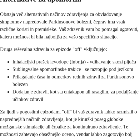
Obstaja več alternativnih načinov zdravljenja za obvladovanje
simptomov napredovale Parkinsonove bolezni, čeprav ima vsak
različne koristi in premisleke. Vaš zdravnik vam bo pomagal ugotoviti,
katera možnost bi bila najboljša za vašo specifično situacijo.
Druga reševalna zdravila za epizode "off" vključujejo:
Inhalacijski prašek levodope (Inbrija) - vdihavanje skozi pljuča
Sublingvalne apomorfinske trakice - se raztopijo pod jezikom
Prilagajanje časa in odmerkov rednih zdravil za Parkinsonovo
bolezen
Dodajanje zdravil, kot sta entakapon ali rasagilin, za podaljšanje
učinkov zdravil
Za ljudi s pogostimi epizodami "off" bi vaš zdravnik lahko razmislil o
naprednejših načinih zdravljenja, kot je kirurški poseg globoke
možganske stimulacije ali črpalke za kontinuirano zdravljenje. Te
možnosti zahtevajo obsežnejšo oceno, vendar lahko zagotovijo bolj