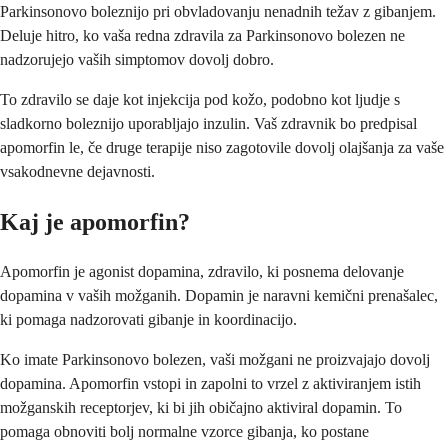
Parkinsonovo boleznijo pri obvladovanju nenadnih težav z gibanjem.
Deluje hitro, ko vaša redna zdravila za Parkinsonovo bolezen ne
nadzorujejo vaših simptomov dovolj dobro.
To zdravilo se daje kot injekcija pod kožo, podobno kot ljudje s
sladkorno boleznijo uporabljajo inzulin. Vaš zdravnik bo predpisal
apomorfin le, če druge terapije niso zagotovile dovolj olajšanja za vaše
vsakodnevne dejavnosti.
Kaj je apomorfin?
Apomorfin je agonist dopamina, zdravilo, ki posnema delovanje
dopamina v vaših možganih. Dopamin je naravni kemični prenašalec,
ki pomaga nadzorovati gibanje in koordinacijo.
Ko imate Parkinsonovo bolezen, vaši možgani ne proizvajajo dovolj
dopamina. Apomorfin vstopi in zapolni to vrzel z aktiviranjem istih
možganskih receptorjev, ki bi jih običajno aktiviral dopamin. To
pomaga obnoviti bolj normalne vzorce gibanja, ko postane