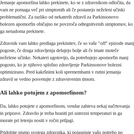
Jemanje apomorfina lahko prekinete, ko se z zdravnikom odločita, da
vam ne pomaga več pri simptomih ali če postanejo neželeni učinki
problematični. Za razliko od nekaterih zdravil za Parkinsonovo
bolezen apomorfin običajno ne povzroča odtegnitvenih simptomov, ko
ga nenadoma prekinete.
Zdravnik vam lahko predlaga prekinitev, če so vaše "off" epizode manj
pogoste, če druga zdravljenja delujejo bolje ali če imate moteče
neželene učinke. Nekateri ugotovijo, da potrebujejo apomorfin manj
pogosto, ko je njihovo splošno zdravljenje Parkinsonove bolezni
optimizirano. Pred kakršnimi koli spremembami v rutini jemanja
zdravil se vedno posvetujte z zdravstvenim timom.
Ali lahko potujem z apomorfinom?
Da, lahko potujete z apomorfinom, vendar zahteva nekaj načrtovanja
in priprave. Zdravilo je treba hraniti pri ustrezni temperaturi in ga
morate pri letenju nositi v ročni prtljagi.
Pridobite pismo svojega zdravnika, ki pojasnjuje vašo potrebo po