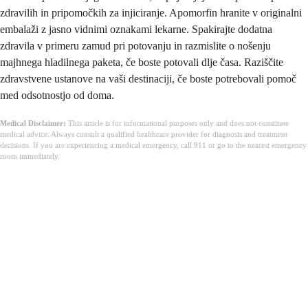
zdravilih in pripomočkih za injiciranje. Apomorfin hranite v originalni
embalaži z jasno vidnimi oznakami lekarne. Spakirajte dodatna
zdravila v primeru zamud pri potovanju in razmislite o nošenju
majhnega hladilnega paketa, če boste potovali dlje časa. Raziščite
zdravstvene ustanove na vaši destinaciji, če boste potrebovali pomoč
med odsotnostjo od doma.
Medical Disclaimer:
This article is for informational purposes only and does not constitute
medical advice. Always consult a qualified healthcare provider for diagnosis and treatment
decisions. If you are experiencing a medical emergency, call 911 or go to the nearest emergency
room immediately.