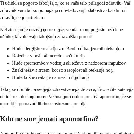
Ti učinki se pogosto izboljšajo, ko se vaše telo prilagodi zdravilu. Vaš
zdravnik vam lahko pomaga pri obvladovanju slabosti z dodatnimi
zdravili, če je potrebno.
Nekateri ljudje doživljajo resnejše, vendar manj pogoste neželene
učinke, ki zahtevajo takojšnjo zdravniško pomoč:
Hude alergijske reakcije z oteženim dihanjem ali otekanjem
Bolečina v prsih ali nereden srčni utrip
Hude spremembe v vedenju ali težave z nadzorom impulzov
Znaki težav s srcem, kot so zasoplost ali otekanje nog
Hude kožne reakcije na mestih injiciranja
Takoj se obrnite na svojega zdravstvenega delavca, če opazite katerega
od teh resnih simptomov. Večina ljudi dobro prenaša apomorfin, če se
uporablja po navodilih in se ustrezno spremlja.
Kdo ne sme jemati apomorfina?
Apomorfin ni primeren za vsakogar in vaš zdravnik bo pred predpisom