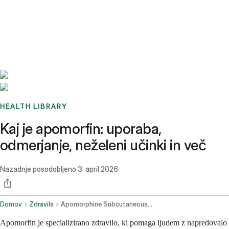
Benchmarks
Stories
FAQ
Sign up / Log in
HEALTH LIBRARY
Kaj je apomorfin: uporaba,
odmerjanje, neželeni učinki in več
Nazadnje posodobljeno
3. april 2026
Domov
Zdravila
Apomorphine Subcutaneous Route
Apomorfin je specializirano zdravilo, ki pomaga ljudem z napredovalo