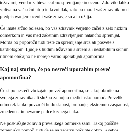
težavami, vendar zahteva skrbno spremljanje in oceno. Zdravilo lahko
vpliva na vaš srčni utrip in krvni tlak, zato bo moral vaš zdravnik pred
predpisovanjem oceniti vaše zdravje srca in ožilja.
Če imate srčno bolezen, bo vaš zdravnik verjetno začel z zelo nizkim
odmerkom in vas med začetnim zdravljenjem natančno spremljal.
Morda bo priporočil tudi teste za spremljanje srca ali posvete s
kardiologom. Ljudje s hudimi težavami s srcem ali nestabilnim srčnim
ritmom običajno ne morejo varno uporabljati apomorfina.
Kaj naj storim, če po nesreči uporabim preveč
apomorfina?
Če si po nesreči vbrizgate preveč apomorfina, se takoj obrnite na
svojega zdravnika ali službo za nujno medicinsko pomoč. Prevelik
odmerek lahko povzroči hudo slabost, bruhanje, ekstremno zaspanost,
zmedenost in nevarne padce krvnega tlaka.
Ne poskušajte zdraviti prevelikega odmerka sami. Takoj poiščite
zdravniško pomoč, tudi če se na začetku počutite dobro. S seboj