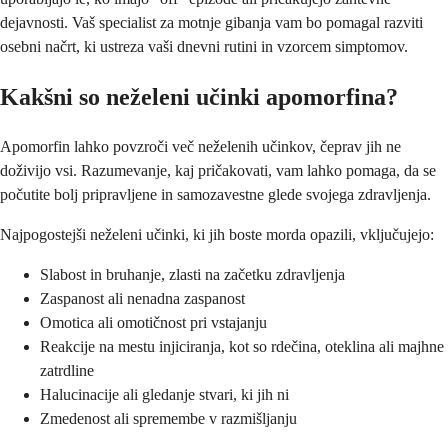
dejavnosti. Vaš specialist za motnje gibanja vam bo pomagal razviti
osebni načrt, ki ustreza vaši dnevni rutini in vzorcem simptomov.
Kakšni so neželeni učinki apomorfina?
Apomorfin lahko povzroči več neželenih učinkov, čeprav jih ne
doživijo vsi. Razumevanje, kaj pričakovati, vam lahko pomaga, da se
počutite bolj pripravljene in samozavestne glede svojega zdravljenja.
Najpogostejši neželeni učinki, ki jih boste morda opazili, vključujejo:
Slabost in bruhanje, zlasti na začetku zdravljenja
Zaspanost ali nenadna zaspanost
Omotica ali omotičnost pri vstajanju
Reakcije na mestu injiciranja, kot so rdečina, oteklina ali majhne
zatrdline
Halucinacije ali gledanje stvari, ki jih ni
Zmedenost ali spremembe v razmišljanju