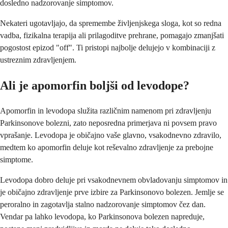
dosledno nadzorovanje simptomov.
Nekateri ugotavljajo, da spremembe življenjskega sloga, kot so redna
vadba, fizikalna terapija ali prilagoditve prehrane, pomagajo zmanjšati
pogostost epizod "off". Ti pristopi najbolje delujejo v kombinaciji z
ustreznim zdravljenjem.
Ali je apomorfin boljši od levodope?
Apomorfin in levodopa služita različnim namenom pri zdravljenju
Parkinsonove bolezni, zato neposredna primerjava ni povsem pravo
vprašanje. Levodopa je običajno vaše glavno, vsakodnevno zdravilo,
medtem ko apomorfin deluje kot reševalno zdravljenje za prebojne
simptome.
Levodopa dobro deluje pri vsakodnevnem obvladovanju simptomov in
je običajno zdravljenje prve izbire za Parkinsonovo bolezen. Jemlje se
peroralno in zagotavlja stalno nadzorovanje simptomov čez dan.
Vendar pa lahko levodopa, ko Parkinsonova bolezen napreduje,