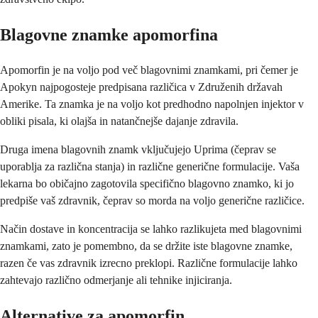
Blagovne znamke apomorfina
Apomorfin je na voljo pod več blagovnimi znamkami, pri čemer je
Apokyn najpogosteje predpisana različica v Združenih državah
Amerike. Ta znamka je na voljo kot predhodno napolnjen injektor v
obliki pisala, ki olajša in natančnejše dajanje zdravila.
Druga imena blagovnih znamk vključujejo Uprima (čeprav se
uporablja za različna stanja) in različne generične formulacije. Vaša
lekarna bo običajno zagotovila specifično blagovno znamko, ki jo
predpiše vaš zdravnik, čeprav so morda na voljo generične različice.
Način dostave in koncentracija se lahko razlikujeta med blagovnimi
znamkami, zato je pomembno, da se držite iste blagovne znamke,
razen če vas zdravnik izrecno preklopi. Različne formulacije lahko
zahtevajo različno odmerjanje ali tehnike injiciranja.
Alternative za apomorfin