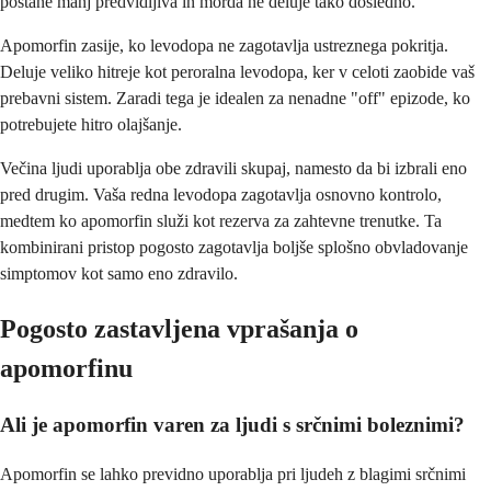
postane manj predvidljiva in morda ne deluje tako dosledno.
Apomorfin zasije, ko levodopa ne zagotavlja ustreznega pokritja.
Deluje veliko hitreje kot peroralna levodopa, ker v celoti zaobide vaš
prebavni sistem. Zaradi tega je idealen za nenadne "off" epizode, ko
potrebujete hitro olajšanje.
Večina ljudi uporablja obe zdravili skupaj, namesto da bi izbrali eno
pred drugim. Vaša redna levodopa zagotavlja osnovno kontrolo,
medtem ko apomorfin služi kot rezerva za zahtevne trenutke. Ta
kombinirani pristop pogosto zagotavlja boljše splošno obvladovanje
simptomov kot samo eno zdravilo.
Pogosto zastavljena vprašanja o
apomorfinu
Ali je apomorfin varen za ljudi s srčnimi boleznimi?
Apomorfin se lahko previdno uporablja pri ljudeh z blagimi srčnimi