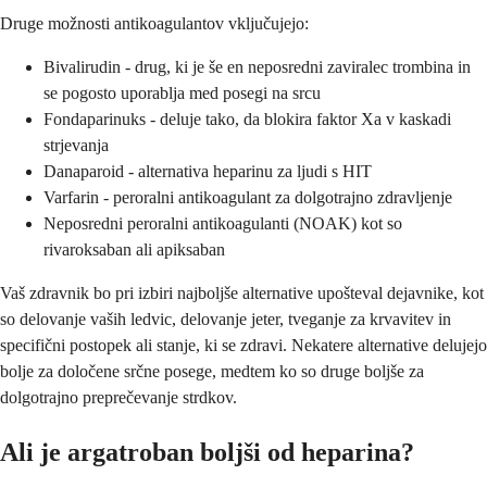
Druge možnosti antikoagulantov vključujejo:
Bivalirudin - drug, ki je še en neposredni zaviralec trombina in
se pogosto uporablja med posegi na srcu
Fondaparinuks - deluje tako, da blokira faktor Xa v kaskadi
strjevanja
Danaparoid - alternativa heparinu za ljudi s HIT
Varfarin - peroralni antikoagulant za dolgotrajno zdravljenje
Neposredni peroralni antikoagulanti (NOAK) kot so
rivaroksaban ali apiksaban
Vaš zdravnik bo pri izbiri najboljše alternative upošteval dejavnike, kot
so delovanje vaših ledvic, delovanje jeter, tveganje za krvavitev in
specifični postopek ali stanje, ki se zdravi. Nekatere alternative delujejo
bolje za določene srčne posege, medtem ko so druge boljše za
dolgotrajno preprečevanje strdkov.
Ali je argatroban boljši od heparina?