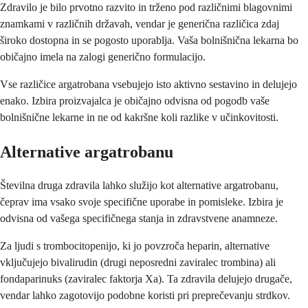
Zdravilo je bilo prvotno razvito in trženo pod različnimi blagovnimi
znamkami v različnih državah, vendar je generična različica zdaj
široko dostopna in se pogosto uporablja. Vaša bolnišnična lekarna bo
običajno imela na zalogi generično formulacijo.
Vse različice argatrobana vsebujejo isto aktivno sestavino in delujejo
enako. Izbira proizvajalca je običajno odvisna od pogodb vaše
bolnišnične lekarne in ne od kakršne koli razlike v učinkovitosti.
Alternative argatrobanu
Številna druga zdravila lahko služijo kot alternative argatrobanu,
čeprav ima vsako svoje specifične uporabe in pomisleke. Izbira je
odvisna od vašega specifičnega stanja in zdravstvene anamneze.
Za ljudi s trombocitopenijo, ki jo povzroča heparin, alternative
vključujejo bivalirudin (drugi neposredni zaviralec trombina) ali
fondaparinuks (zaviralec faktorja Xa). Ta zdravila delujejo drugače,
vendar lahko zagotovijo podobne koristi pri preprečevanju strdkov.