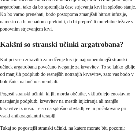
argatroban, tako da bo spremljala čase strjevanja krvi in ​​splošno stanje.
Ko bo varno prenehati, bodo postopoma zmanjšali hitrost infuzije,
namesto da bi nenadoma prekinili, da bi preprečili morebitne težave s
ponovnim strjevanjem krvi.
Kakšni so stranski učinki argatrobana?
Kot pri vseh zdravilih za redčenje krvi je najpomembnejši stranski
učinek argatrobana povečano tveganje za krvavitev. To se lahko giblje
od manjših podplutb do resnejših notranjih krvavitev, zato vas bodo v
bolnišnici natančno spremljali.
Pogosti stranski učinki, ki jih morda občutite, vključujejo enostavno
nastajanje podplutb, krvavitev na mestih injiciranja ali manjše
krvavitve iz nosu. Te so na splošno obvladljive in pričakovane pri
vsaki antikoagulantni terapiji.
Tukaj so pogostejši stranski učinki, na katere morate biti pozorni: