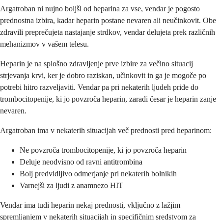
Argatroban ni nujno boljši od heparina za vse, vendar je pogosto
prednostna izbira, kadar heparin postane nevaren ali neučinkovit. Obe
zdravili preprečujeta nastajanje strdkov, vendar delujeta prek različnih
mehanizmov v vašem telesu.
Heparin je na splošno zdravljenje prve izbire za večino situacij
strjevanja krvi, ker je dobro raziskan, učinkovit in ga je mogoče po
potrebi hitro razveljaviti. Vendar pa pri nekaterih ljudeh pride do
trombocitopenije, ki jo povzroča heparin, zaradi česar je heparin zanje
nevaren.
Argatroban ima v nekaterih situacijah več prednosti pred heparinom:
Ne povzroča trombocitopenije, ki jo povzroča heparin
Deluje neodvisno od ravni antitrombina
Bolj predvidljivo odmerjanje pri nekaterih bolnikih
Varnejši za ljudi z anamnezo HIT
Vendar ima tudi heparin nekaj prednosti, vključno z lažjim
spremljanjem v nekaterih situacijah in specifičnim sredstvom za