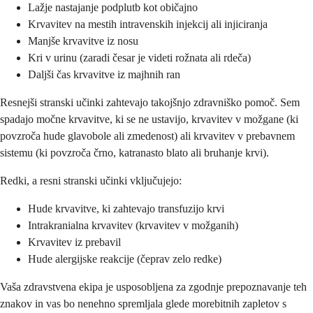
Lažje nastajanje podplutb kot običajno
Krvavitev na mestih intravenskih injekcij ali injiciranja
Manjše krvavitve iz nosu
Kri v urinu (zaradi česar je videti rožnata ali rdeča)
Daljši čas krvavitve iz majhnih ran
Resnejši stranski učinki zahtevajo takojšnjo zdravniško pomoč. Sem
spadajo močne krvavitve, ki se ne ustavijo, krvavitev v možgane (ki
povzroča hude glavobole ali zmedenost) ali krvavitev v prebavnem
sistemu (ki povzroča črno, katranasto blato ali bruhanje krvi).
Redki, a resni stranski učinki vključujejo:
Hude krvavitve, ki zahtevajo transfuzijo krvi
Intrakranialna krvavitev (krvavitev v možganih)
Krvavitev iz prebavil
Hude alergijske reakcije (čeprav zelo redke)
Vaša zdravstvena ekipa je usposobljena za zgodnje prepoznavanje teh
znakov in vas bo nenehno spremljala glede morebitnih zapletov s