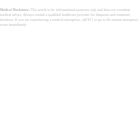
Medical Disclaimer:
This article is for informational purposes only and does not constitute
medical advice. Always consult a qualified healthcare provider for diagnosis and treatment
decisions. If you are experiencing a medical emergency, call 911 or go to the nearest emergency
room immediately.