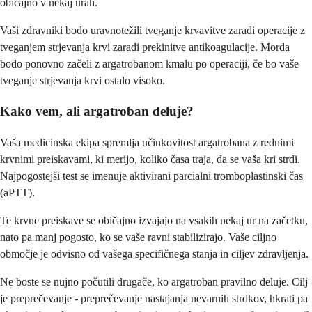
običajno v nekaj urah.
Vaši zdravniki bodo uravnotežili tveganje krvavitve zaradi operacije z
tveganjem strjevanja krvi zaradi prekinitve antikoagulacije. Morda
bodo ponovno začeli z argatrobanom kmalu po operaciji, če bo vaše
tveganje strjevanja krvi ostalo visoko.
Kako vem, ali argatroban deluje?
Vaša medicinska ekipa spremlja učinkovitost argatrobana z rednimi
krvnimi preiskavami, ki merijo, koliko časa traja, da se vaša kri strdi.
Najpogostejši test se imenuje aktivirani parcialni tromboplastinski čas
(aPTT).
Te krvne preiskave se običajno izvajajo na vsakih nekaj ur na začetku,
nato pa manj pogosto, ko se vaše ravni stabilizirajo. Vaše ciljno
območje je odvisno od vašega specifičnega stanja in ciljev zdravljenja.
Ne boste se nujno počutili drugače, ko argatroban pravilno deluje. Cilj
je preprečevanje - preprečevanje nastajanja nevarnih strdkov, hkrati pa