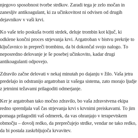
njegovo sposobnost tvorbe strdkov. Zaradi tega je zelo močan in
zanesljiv antikoagulant, ki za učinkovitost ni odvisen od drugih
dejavnikov v vaši krvi.
Ko vaše telo poskuša tvoriti strdek, deluje trombin kot ključ, ki
odklene končni proces strjevanja krvi. Argatroban v bistvu prekrije to
ključavnico in prepreči trombinu, da bi dokončal svojo nalogo. To
neposredno delovanje je še posebej učinkovito, kadar drugi
antikoagulanti odpovejo.
Zdravilo začne delovati v nekaj minutah po dajanju v žilo. Vaša jetra
predelajo in odstranijo argatroban iz vašega sistema, zato morajo ljudje
z jetrnimi težavami prilagoditi odmerjanje.
Ker je argatroban tako močno zdravilo, bo vaša zdravstvena ekipa
redno spremljala vaš čas strjevanja krvi s krvnimi preiskavami. To jim
pomaga prilagoditi vaš odmerek, da vas ohranjajo v terapevtskem
območju – dovolj redko, da preprečujejo strdke, vendar ne tako redko,
da bi postala zaskrbljujoča krvavitev.