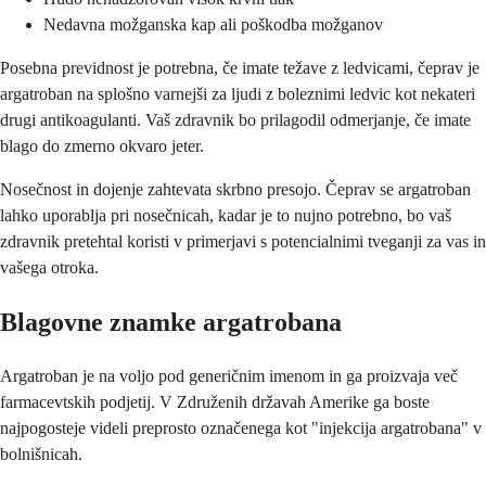
Nedavna možganska kap ali poškodba možganov
Posebna previdnost je potrebna, če imate težave z ledvicami, čeprav je
argatroban na splošno varnejši za ljudi z boleznimi ledvic kot nekateri
drugi antikoagulanti. Vaš zdravnik bo prilagodil odmerjanje, če imate
blago do zmerno okvaro jeter.
Nosečnost in dojenje zahtevata skrbno presojo. Čeprav se argatroban
lahko uporablja pri nosečnicah, kadar je to nujno potrebno, bo vaš
zdravnik pretehtal koristi v primerjavi s potencialnimi tveganji za vas in
vašega otroka.
Blagovne znamke argatrobana
Argatroban je na voljo pod generičnim imenom in ga proizvaja več
farmacevtskih podjetij. V Združenih državah Amerike ga boste
najpogosteje videli preprosto označenega kot "injekcija argatrobana" v
bolnišnicah.