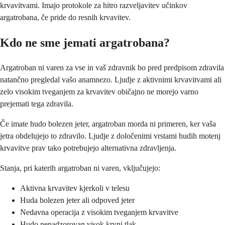
krvavitvami. Imajo protokole za hitro razveljavitev učinkov
argatrobana, če pride do resnih krvavitev.
Kdo ne sme jemati argatrobana?
Argatroban ni varen za vse in vaš zdravnik bo pred predpisom zdravila
natančno pregledal vašo anamnezo. Ljudje z aktivnimi krvavitvami ali
zelo visokim tveganjem za krvavitev običajno ne morejo varno
prejemati tega zdravila.
Če imate hudo bolezen jeter, argatroban morda ni primeren, ker vaša
jetra obdelujejo to zdravilo. Ljudje z določenimi vrstami hudih motenj
krvavitve prav tako potrebujejo alternativna zdravljenja.
Stanja, pri katerih argatroban ni varen, vključujejo:
Aktivna krvavitev kjerkoli v telesu
Huda bolezen jeter ali odpoved jeter
Nedavna operacija z visokim tveganjem krvavitve
Hudo nenadzorovan visok krvni tlak