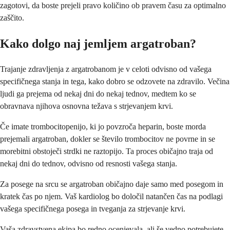
zagotovi, da boste prejeli pravo količino ob pravem času za optimalno
zaščito.
Kako dolgo naj jemljem argatroban?
Trajanje zdravljenja z argatrobanom je v celoti odvisno od vašega
specifičnega stanja in tega, kako dobro se odzovete na zdravilo. Večina
ljudi ga prejema od nekaj dni do nekaj tednov, medtem ko se
obravnava njihova osnovna težava s strjevanjem krvi.
Če imate trombocitopenijo, ki jo povzroča heparin, boste morda
prejemali argatroban, dokler se število trombocitov ne povrne in se
morebitni obstoječi strdki ne raztopijo. Ta proces običajno traja od
nekaj dni do tednov, odvisno od resnosti vašega stanja.
Za posege na srcu se argatroban običajno daje samo med posegom in
kratek čas po njem. Vaš kardiolog bo določil natančen čas na podlagi
vašega specifičnega posega in tveganja za strjevanje krvi.
Vaša zdravstvena ekipa bo redno ocenjevala, ali še vedno potrebujete