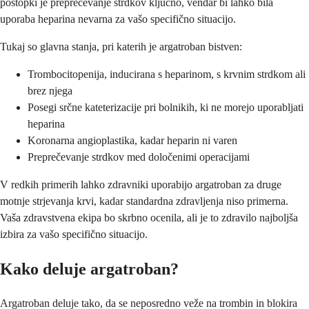
postopki je preprečevanje strdkov ključno, vendar bi lahko bila
uporaba heparina nevarna za vašo specifično situacijo.
Tukaj so glavna stanja, pri katerih je argatroban bistven:
Trombocitopenija, inducirana s heparinom, s krvnim strdkom ali
brez njega
Posegi srčne kateterizacije pri bolnikih, ki ne morejo uporabljati
heparina
Koronarna angioplastika, kadar heparin ni varen
Preprečevanje strdkov med določenimi operacijami
V redkih primerih lahko zdravniki uporabijo argatroban za druge
motnje strjevanja krvi, kadar standardna zdravljenja niso primerna.
Vaša zdravstvena ekipa bo skrbno ocenila, ali je to zdravilo najboljša
izbira za vašo specifično situacijo.
Kako deluje argatroban?
Argatroban deluje tako, da se neposredno veže na trombin in blokira