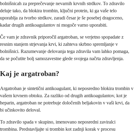
bolnišnicah za preprečevanje nevarnih krvnih strdkov. To zdravilo
deluje tako, da blokira trombin, ključni protein, ki ga vaše telo
uporablja za tvorbo strdkov, zaradi česar je še posebej dragoceno,
kadar drugih antikoagulantov ni mogoče varno uporabiti.
Če vam je zdravnik priporočil argatroban, se verjetno spopadate z
resnim stanjem strjevanja krvi, ki zahteva skrbno spremljanje v
bolnišnici. Razumevanje delovanja tega zdravila vam lahko pomaga,
da se počutite bolj samozavestne glede svojega načrta zdravljenja.
Kaj je argatroban?
Argatroban je sintetični antikoagulant, ki neposredno blokira trombin v
vašem krvnem obtoku. Za razliko od drugih antikoagulantov, kot je
heparin, argatroban ne potrebuje določenih beljakovin v vaši krvi, da
bi učinkovito deloval.
To zdravilo spada v skupino, imenovano neposredni zaviralci
trombina. Predstavljajte si trombin kot zadnji korak v procesu