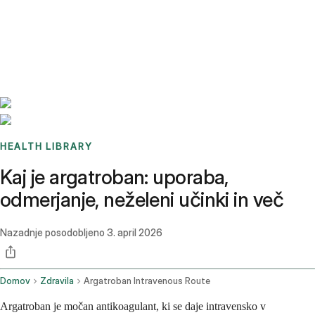
Benchmarks
Stories
FAQ
Sign up / Log in
HEALTH LIBRARY
Kaj je argatroban: uporaba,
odmerjanje, neželeni učinki in več
Nazadnje posodobljeno
3. april 2026
Domov
Zdravila
Argatroban Intravenous Route
Argatroban je močan antikoagulant, ki se daje intravensko v