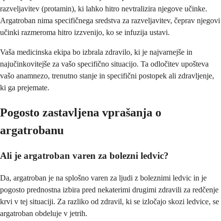
razveljavitev (protamin), ki lahko hitro nevtralizira njegove učinke.
Argatroban nima specifičnega sredstva za razveljavitev, čeprav njegovi
učinki razmeroma hitro izzvenijo, ko se infuzija ustavi.
Vaša medicinska ekipa bo izbrala zdravilo, ki je najvarnejše in
najučinkovitejše za vašo specifično situacijo. Ta odločitev upošteva
vašo anamnezo, trenutno stanje in specifični postopek ali zdravljenje,
ki ga prejemate.
Pogosto zastavljena vprašanja o
argatrobanu
Ali je argatroban varen za bolezni ledvic?
Da, argatroban je na splošno varen za ljudi z boleznimi ledvic in je
pogosto prednostna izbira pred nekaterimi drugimi zdravili za redčenje
krvi v tej situaciji. Za razliko od zdravil, ki se izločajo skozi ledvice, se
argatroban obdeluje v jetrih.