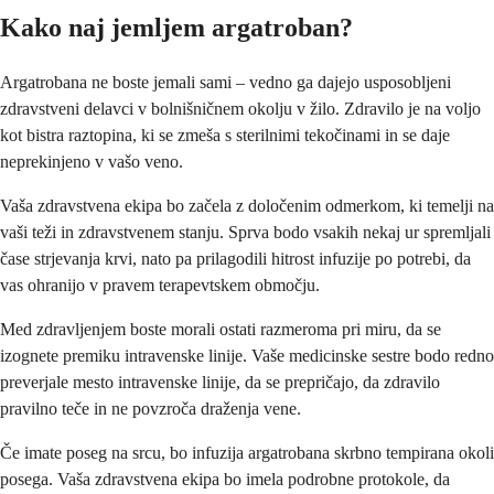
Kako naj jemljem argatroban?
Argatrobana ne boste jemali sami – vedno ga dajejo usposobljeni
zdravstveni delavci v bolnišničnem okolju v žilo. Zdravilo je na voljo
kot bistra raztopina, ki se zmeša s sterilnimi tekočinami in se daje
neprekinjeno v vašo veno.
Vaša zdravstvena ekipa bo začela z določenim odmerkom, ki temelji na
vaši teži in zdravstvenem stanju. Sprva bodo vsakih nekaj ur spremljali
čase strjevanja krvi, nato pa prilagodili hitrost infuzije po potrebi, da
vas ohranijo v pravem terapevtskem območju.
Med zdravljenjem boste morali ostati razmeroma pri miru, da se
izognete premiku intravenske linije. Vaše medicinske sestre bodo redno
preverjale mesto intravenske linije, da se prepričajo, da zdravilo
pravilno teče in ne povzroča draženja vene.
Če imate poseg na srcu, bo infuzija argatrobana skrbno tempirana okoli
posega. Vaša zdravstvena ekipa bo imela podrobne protokole, da