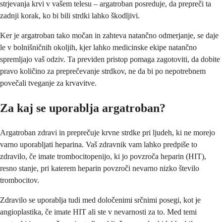
strjevanja krvi v vašem telesu – argatroban posreduje, da prepreči ta
zadnji korak, ko bi bili strdki lahko škodljivi.
Ker je argatroban tako močan in zahteva natančno odmerjanje, se daje
le v bolnišničnih okoljih, kjer lahko medicinske ekipe natančno
spremljajo vaš odziv. Ta previden pristop pomaga zagotoviti, da dobite
pravo količino za preprečevanje strdkov, ne da bi po nepotrebnem
povečali tveganje za krvavitve.
Za kaj se uporablja argatroban?
Argatroban zdravi in preprečuje krvne strdke pri ljudeh, ki ne morejo
varno uporabljati heparina. Vaš zdravnik vam lahko predpiše to
zdravilo, če imate trombocitopenijo, ki jo povzroča heparin (HIT),
resno stanje, pri katerem heparin povzroči nevarno nizko število
trombocitov.
Zdravilo se uporablja tudi med določenimi srčnimi posegi, kot je
angioplastika, če imate HIT ali ste v nevarnosti za to. Med temi