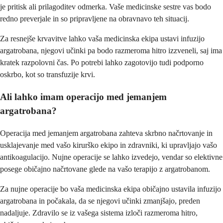
je pritisk ali prilagoditev odmerka. Vaše medicinske sestre vas bodo
redno preverjale in so pripravljene na obravnavo teh situacij.
Za resnejše krvavitve lahko vaša medicinska ekipa ustavi infuzijo
argatrobana, njegovi učinki pa bodo razmeroma hitro izzveneli, saj ima
kratek razpolovni čas. Po potrebi lahko zagotovijo tudi podporno
oskrbo, kot so transfuzije krvi.
Ali lahko imam operacijo med jemanjem
argatrobana?
Operacija med jemanjem argatrobana zahteva skrbno načrtovanje in
usklajevanje med vašo kirurško ekipo in zdravniki, ki upravljajo vašo
antikoagulacijo. Nujne operacije se lahko izvedejo, vendar so elektivne
posege običajno načrtovane glede na vašo terapijo z argatrobanom.
Za nujne operacije bo vaša medicinska ekipa običajno ustavila infuzijo
argatrobana in počakala, da se njegovi učinki zmanjšajo, preden
nadaljuje. Zdravilo se iz vašega sistema izloči razmeroma hitro,