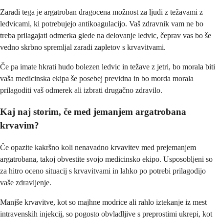
Zaradi tega je argatroban dragocena možnost za ljudi z težavami z
ledvicami, ki potrebujejo antikoagulacijo. Vaš zdravnik vam ne bo
treba prilagajati odmerka glede na delovanje ledvic, čeprav vas bo še
vedno skrbno spremljal zaradi zapletov s krvavitvami.
Če pa imate hkrati hudo bolezen ledvic in težave z jetri, bo morala biti
vaša medicinska ekipa še posebej previdna in bo morda morala
prilagoditi vaš odmerek ali izbrati drugačno zdravilo.
Kaj naj storim, če med jemanjem argatrobana
krvavim?
Če opazite kakršno koli nenavadno krvavitev med prejemanjem
argatrobana, takoj obvestite svojo medicinsko ekipo. Usposobljeni so
za hitro oceno situacij s krvavitvami in lahko po potrebi prilagodijo
vaše zdravljenje.
Manjše krvavitve, kot so majhne modrice ali rahlo iztekanje iz mest
intravenskih injekcij, so pogosto obvladljive s preprostimi ukrepi, kot