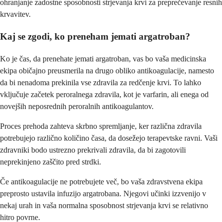
ohranjanje zadostne sposobnosti strjevanja krvi za preprečevanje resnih
krvavitev.
Kaj se zgodi, ko preneham jemati argatroban?
Ko je čas, da prenehate jemati argatroban, vas bo vaša medicinska
ekipa običajno preusmerila na drugo obliko antikoagulacije, namesto
da bi nenadoma prekinila vse zdravila za redčenje krvi. To lahko
vključuje začetek peroralnega zdravila, kot je varfarin, ali enega od
novejših neposrednih peroralnih antikoagulantov.
Proces prehoda zahteva skrbno spremljanje, ker različna zdravila
potrebujejo različno količino časa, da dosežejo terapevtske ravni. Vaši
zdravniki bodo ustrezno prekrivali zdravila, da bi zagotovili
neprekinjeno zaščito pred strdki.
Če antikoagulacije ne potrebujete več, bo vaša zdravstvena ekipa
preprosto ustavila infuzijo argatrobana. Njegovi učinki izzvenijo v
nekaj urah in vaša normalna sposobnost strjevanja krvi se relativno
hitro povrne.