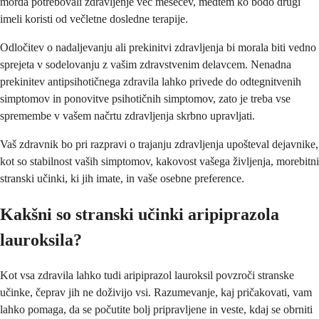
morda potrebovali zdravljenje več mesecev, medtem ko bodo drugi
imeli koristi od večletne dosledne terapije.
Odločitev o nadaljevanju ali prekinitvi zdravljenja bi morala biti vedno
sprejeta v sodelovanju z vašim zdravstvenim delavcem. Nenadna
prekinitev antipsihotičnega zdravila lahko privede do odtegnitvenih
simptomov in ponovitve psihotičnih simptomov, zato je treba vse
spremembe v vašem načrtu zdravljenja skrbno upravljati.
Vaš zdravnik bo pri razpravi o trajanju zdravljenja upošteval dejavnike,
kot so stabilnost vaših simptomov, kakovost vašega življenja, morebitni
stranski učinki, ki jih imate, in vaše osebne preference.
Kakšni so stranski učinki aripiprazola
lauroksila?
Kot vsa zdravila lahko tudi aripiprazol lauroksil povzroči stranske
učinke, čeprav jih ne doživijo vsi. Razumevanje, kaj pričakovati, vam
lahko pomaga, da se počutite bolj pripravljene in veste, kdaj se obrniti