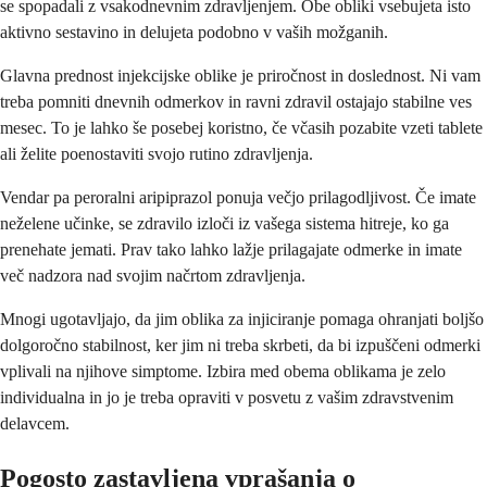
se spopadali z vsakodnevnim zdravljenjem. Obe obliki vsebujeta isto
aktivno sestavino in delujeta podobno v vaših možganih.
Glavna prednost injekcijske oblike je priročnost in doslednost. Ni vam
treba pomniti dnevnih odmerkov in ravni zdravil ostajajo stabilne ves
mesec. To je lahko še posebej koristno, če včasih pozabite vzeti tablete
ali želite poenostaviti svojo rutino zdravljenja.
Vendar pa peroralni aripiprazol ponuja večjo prilagodljivost. Če imate
neželene učinke, se zdravilo izloči iz vašega sistema hitreje, ko ga
prenehate jemati. Prav tako lahko lažje prilagajate odmerke in imate
več nadzora nad svojim načrtom zdravljenja.
Mnogi ugotavljajo, da jim oblika za injiciranje pomaga ohranjati boljšo
dolgoročno stabilnost, ker jim ni treba skrbeti, da bi izpuščeni odmerki
vplivali na njihove simptome. Izbira med obema oblikama je zelo
individualna in jo je treba opraviti v posvetu z vašim zdravstvenim
delavcem.
Pogosto zastavljena vprašanja o