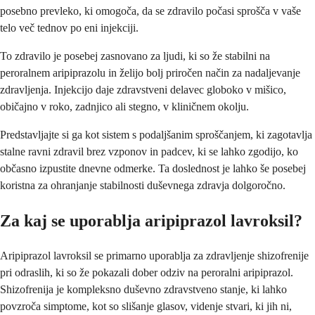
posebno prevleko, ki omogoča, da se zdravilo počasi sprošča v vaše
telo več tednov po eni injekciji.
To zdravilo je posebej zasnovano za ljudi, ki so že stabilni na
peroralnem aripiprazolu in želijo bolj priročen način za nadaljevanje
zdravljenja. Injekcijo daje zdravstveni delavec globoko v mišico,
običajno v roko, zadnjico ali stegno, v kliničnem okolju.
Predstavljajte si ga kot sistem s podaljšanim sproščanjem, ki zagotavlja
stalne ravni zdravil brez vzponov in padcev, ki se lahko zgodijo, ko
občasno izpustite dnevne odmerke. Ta doslednost je lahko še posebej
koristna za ohranjanje stabilnosti duševnega zdravja dolgoročno.
Za kaj se uporablja aripiprazol lavroksil?
Aripiprazol lavroksil se primarno uporablja za zdravljenje shizofrenije
pri odraslih, ki so že pokazali dober odziv na peroralni aripiprazol.
Shizofrenija je kompleksno duševno zdravstveno stanje, ki lahko
povzroča simptome, kot so slišanje glasov, videnje stvari, ki jih ni,