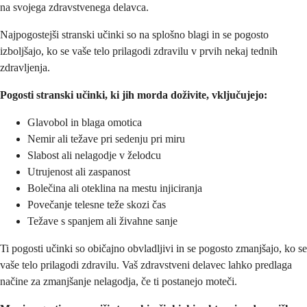
na svojega zdravstvenega delavca.
Najpogostejši stranski učinki so na splošno blagi in se pogosto
izboljšajo, ko se vaše telo prilagodi zdravilu v prvih nekaj tednih
zdravljenja.
Pogosti stranski učinki, ki jih morda doživite, vključujejo:
Glavobol in blaga omotica
Nemir ali težave pri sedenju pri miru
Slabost ali nelagodje v želodcu
Utrujenost ali zaspanost
Bolečina ali oteklina na mestu injiciranja
Povečanje telesne teže skozi čas
Težave s spanjem ali živahne sanje
Ti pogosti učinki so običajno obvladljivi in se pogosto zmanjšajo, ko se
vaše telo prilagodi zdravilu. Vaš zdravstveni delavec lahko predlaga
načine za zmanjšanje nelagodja, če ti postanejo moteči.