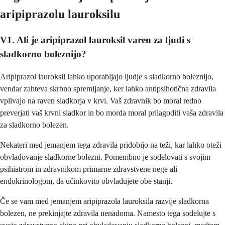
aripiprazolu lauroksilu
V1. Ali je aripiprazol lauroksil varen za ljudi s
sladkorno boleznijo?
Aripiprazol lauroksil lahko uporabljajo ljudje s sladkorno boleznijo,
vendar zahteva skrbno spremljanje, ker lahko antipsihotična zdravila
vplivajo na raven sladkorja v krvi. Vaš zdravnik bo moral redno
preverjati vaš krvni sladkor in bo morda moral prilagoditi vaša zdravila
za sladkorno bolezen.
Nekateri med jemanjem tega zdravila pridobijo na teži, kar lahko oteži
obvladovanje sladkorne bolezni. Pomembno je sodelovati s svojim
psihiatrom in zdravnikom primarne zdravstvene nege ali
endokrinologom, da učinkovito obvladujete obe stanji.
Če se vam med jemanjem aripiprazola lauroksila razvije sladkorna
bolezen, ne prekinjajte zdravila nenadoma. Namesto tega sodelujte s