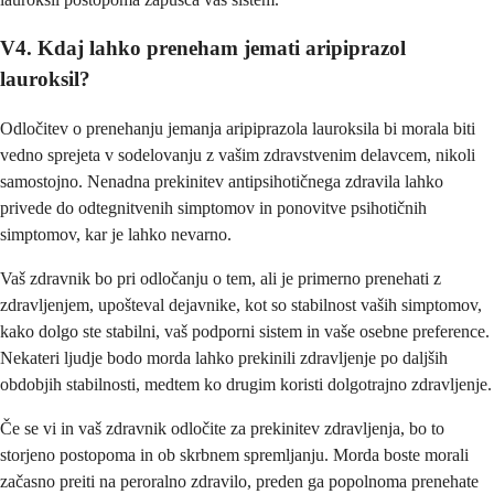
V4. Kdaj lahko preneham jemati aripiprazol
lauroksil?
Odločitev o prenehanju jemanja aripiprazola lauroksila bi morala biti
vedno sprejeta v sodelovanju z vašim zdravstvenim delavcem, nikoli
samostojno. Nenadna prekinitev antipsihotičnega zdravila lahko
privede do odtegnitvenih simptomov in ponovitve psihotičnih
simptomov, kar je lahko nevarno.
Vaš zdravnik bo pri odločanju o tem, ali je primerno prenehati z
zdravljenjem, upošteval dejavnike, kot so stabilnost vaših simptomov,
kako dolgo ste stabilni, vaš podporni sistem in vaše osebne preference.
Nekateri ljudje bodo morda lahko prekinili zdravljenje po daljših
obdobjih stabilnosti, medtem ko drugim koristi dolgotrajno zdravljenje.
Če se vi in vaš zdravnik odločite za prekinitev zdravljenja, bo to
storjeno postopoma in ob skrbnem spremljanju. Morda boste morali
začasno preiti na peroralno zdravilo, preden ga popolnoma prenehate