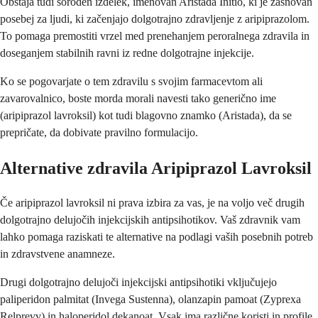
Obstaja tudi soroden izdelek, imenovan Aristada Initio, ki je zasnovan
posebej za ljudi, ki začenjajo dolgotrajno zdravljenje z aripiprazolom.
To pomaga premostiti vrzel med prenehanjem peroralnega zdravila in
doseganjem stabilnih ravni iz redne dolgotrajne injekcije.
Ko se pogovarjate o tem zdravilu s svojim farmacevtom ali
zavarovalnico, boste morda morali navesti tako generično ime
(aripiprazol lavroksil) kot tudi blagovno znamko (Aristada), da se
prepričate, da dobivate pravilno formulacijo.
Alternative zdravila Aripiprazol Lavroksil
Če aripiprazol lavroksil ni prava izbira za vas, je na voljo več drugih
dolgotrajno delujočih injekcijskih antipsihotikov. Vaš zdravnik vam
lahko pomaga raziskati te alternative na podlagi vaših posebnih potreb
in zdravstvene anamneze.
Drugi dolgotrajno delujoči injekcijski antipsihotiki vključujejo
paliperidon palmitat (Invega Sustenna), olanzapin pamoat (Zyprexa
Relprevv) in haloperidol dekanoat. Vsak ima različne koristi in profile