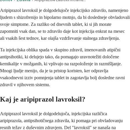
Aripiprazol lavroksil je dolgodelujoče injekcijsko zdravilo, namenjeno
ljudem s shizofrenijo in bipolarno motnjo, da bi dosledneje obvladovali
svoje simptome. Za razliko od dnevnih tablet, ki si jih morate
zapomniti vsak dan, se to zdravilo daje kot injekcija enkrat na mesec
ali vsakih šest tednov, kar olajša vzdrževanje stalnega zdravljenja.
Ta injekcijska oblika spada v skupino zdravil, imenovanih atipični
antipsihotiki, ki delujejo tako, da pomagajo uravnotežiti določene
kemikalije v možganih, ki vplivajo na razpoloženje in razmišljanje.
Mnogi ljudje menijo, da je ta pristop koristen, ker odpravlja
vsakodnevni izziv pomnjenja tablet in zagotavlja bolj dosledne ravni
zdravil v njihovem sistemu.
Kaj je aripiprazol lavroksil?
Aripiprazol lavroksil je dolgodelujoča, injekcijska različica
aripiprazola, antipsihotičnega zdravila, ki pomaga pri obvladovanju
resnih težav z duševnim zdravjem. Del "lavroksil" se nanaša na