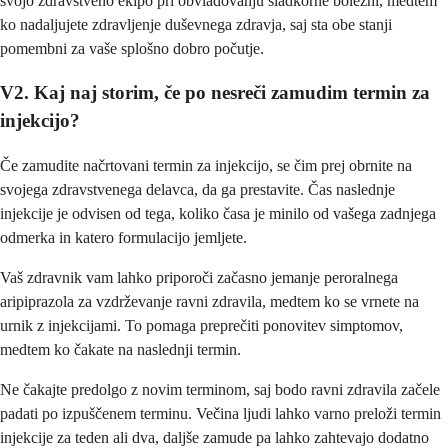
svojo zdravstveno ekipo pri obvladovanju sladkorne bolezni, medtem
ko nadaljujete zdravljenje duševnega zdravja, saj sta obe stanji
pomembni za vaše splošno dobro počutje.
V2. Kaj naj storim, če po nesreči zamudim termin za
injekcijo?
Če zamudite načrtovani termin za injekcijo, se čim prej obrnite na
svojega zdravstvenega delavca, da ga prestavite. Čas naslednje
injekcije je odvisen od tega, koliko časa je minilo od vašega zadnjega
odmerka in katero formulacijo jemljete.
Vaš zdravnik vam lahko priporoči začasno jemanje peroralnega
aripiprazola za vzdrževanje ravni zdravila, medtem ko se vrnete na
urnik z injekcijami. To pomaga preprečiti ponovitev simptomov,
medtem ko čakate na naslednji termin.
Ne čakajte predolgo z novim terminom, saj bodo ravni zdravila začele
padati po izpuščenem terminu. Večina ljudi lahko varno preloži termin
injekcije za teden ali dva, daljše zamude pa lahko zahtevajo dodatno