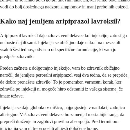
vodi do bolj doslednega nadzora simptomov in manj prebojnih epizod.
Kako naj jemljem aripiprazol lavroksil?
Aripiprazol lavroksil daje zdravstveni delavec kot injekcijo, zato si ga
ne boste dajali sami. Injekcija se običajno daje enkrat na mesec ali
vsakih šest tednov, odvisno od specifične formulacije, ki vam jo
predpiše zdravnik.
Preden začnete z dolgotrajno injekcijo, vam bo zdravnik običajno
naročil, da jemljete peroralni aripiprazol vsaj dva tedna, da se prepriča,
da dobro prenašate zdravilo. To je pomemben varnostni korak, ker
zdravila po injekciji ni mogoče hitro odstraniti iz vašega sistema, če
imate težave.
Injekcija se daje globoko v mišico, najpogosteje v nadlaket, zadnjico
ali stegno. Vaš zdravstveni delavec bo zamenjal mesta injiciranja, da
prepreči draženje in zagotovi pravilno absorpcijo. Pred terminom
injiciranja vam ni treba postiti ali jesti določene hrane.