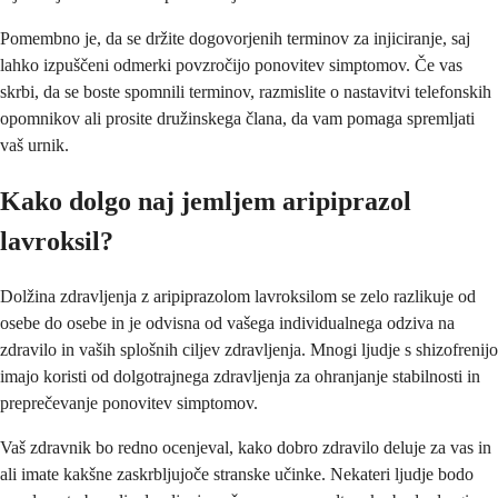
Pomembno je, da se držite dogovorjenih terminov za injiciranje, saj
lahko izpuščeni odmerki povzročijo ponovitev simptomov. Če vas
skrbi, da se boste spomnili terminov, razmislite o nastavitvi telefonskih
opomnikov ali prosite družinskega člana, da vam pomaga spremljati
vaš urnik.
Kako dolgo naj jemljem aripiprazol
lavroksil?
Dolžina zdravljenja z aripiprazolom lavroksilom se zelo razlikuje od
osebe do osebe in je odvisna od vašega individualnega odziva na
zdravilo in vaših splošnih ciljev zdravljenja. Mnogi ljudje s shizofrenijo
imajo koristi od dolgotrajnega zdravljenja za ohranjanje stabilnosti in
preprečevanje ponovitev simptomov.
Vaš zdravnik bo redno ocenjeval, kako dobro zdravilo deluje za vas in
ali imate kakšne zaskrbljujoče stranske učinke. Nekateri ljudje bodo