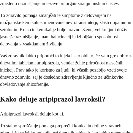
zmedeno razmišljanje in težave pri organiziranju misli in čustev.
To zdravilo pomaga zmanjšati te simptome z delovanjem na
možganske kemikalije, imenovane nevrotransmiterji, zlasti dopamin in
serotonin. Ko so te kemikalije bolje uravnotežene, veliko ljudi doživi
jasnejše razmišljanje, manj halucinacij in izboljšano sposobnost
delovanja v vsakdanjem življenju.
Vaš zdravnik lahko priporoči to injekcijsko obliko, če vam gre dobro z
dnevnimi tabletami aripiprazola, vendar želite priročnost mesečnih
injekcij. Prav tako je koristno za ljudi, ki včasih pozabijo vzeti svoje
dnevno zdravilo, saj je dosledno zdravljenje ključno za učinkovito
obvladovanje shizofrenije.
Kako deluje aripiprazol lavroksil?
Aripiprazol lavroksil deluje kot t.i.
To stalno sproščanje pomaga preprečiti konice in doline v ravneh
zdravil, ki se lahko pojavijo pri dnevnih tabletah, kar lahko potencialno