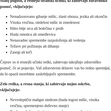
Manj pogosti, a resnejši stranski učinki, ki zahtevajo zdravniško
pomoč, vključujejo:
Nenadzorovano gibanje mišic, zlasti obraza, jezika ali okončin
Visoka vročina, otrdelost mišic in zmedenost
Hitro bitje srca ali bolečina v prsih
Huda omotica ali omedlevica
Nenavadne spremembe razpoloženja ali vedenja
Težave pri požiranju ali dihanju
Zasegi ali krči
Čeprav so ti resnejši učinki redki, zahtevajo takojšnjo zdravniško
pomoč, če se pojavijo. Vaš zdravstveni delavec vas bo redno spremljal,
da bi opazil morebitne zaskrbljujoče spremembe.
Zelo redka, a resna stanja, ki zahtevajo nujno oskrbo,
vključujejo:
Nevroleptični maligni sindrom (huda togost mišic, visoka
vročina, spremenjeno duševno stanje)