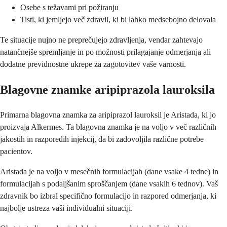
Osebe s težavami pri požiranju
Tisti, ki jemljejo več zdravil, ki bi lahko medsebojno delovala
Te situacije nujno ne preprečujejo zdravljenja, vendar zahtevajo
natančnejše spremljanje in po možnosti prilagajanje odmerjanja ali
dodatne previdnostne ukrepe za zagotovitev vaše varnosti.
Blagovne znamke aripiprazola lauroksila
Primarna blagovna znamka za aripiprazol lauroksil je Aristada, ki jo
proizvaja Alkermes. Ta blagovna znamka je na voljo v več različnih
jakostih in razporedih injekcij, da bi zadovoljila različne potrebe
pacientov.
Aristada je na voljo v mesečnih formulacijah (dane vsake 4 tedne) in
formulacijah s podaljšanim sproščanjem (dane vsakih 6 tednov). Vaš
zdravnik bo izbral specifično formulacijo in razpored odmerjanja, ki
najbolje ustreza vaši individualni situaciji.