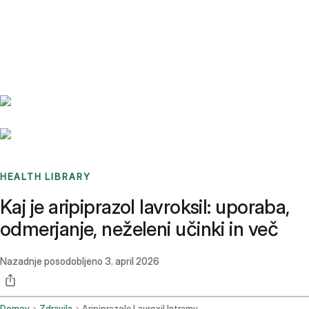
Benchmarks
Stories
FAQ
Sign up / Log in
HEALTH LIBRARY
Kaj je aripiprazol lavroksil: uporaba,
odmerjanje, neželeni učinki in več
Nazadnje posodobljeno
3. april 2026
Domov
Zdravila
Aripiprazole Lauroxil Intramuscular Route