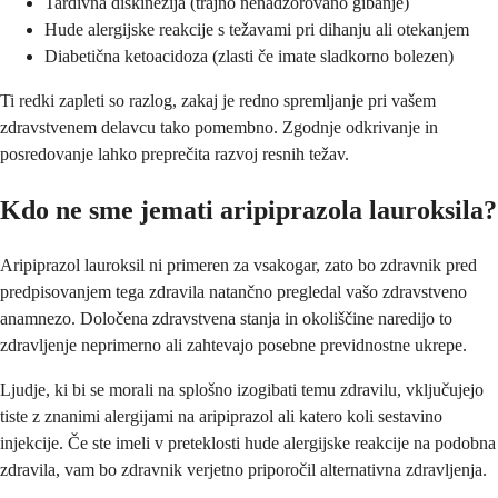
Tardivna diskinezija (trajno nenadzorovano gibanje)
Hude alergijske reakcije s težavami pri dihanju ali otekanjem
Diabetična ketoacidoza (zlasti če imate sladkorno bolezen)
Ti redki zapleti so razlog, zakaj je redno spremljanje pri vašem
zdravstvenem delavcu tako pomembno. Zgodnje odkrivanje in
posredovanje lahko preprečita razvoj resnih težav.
Kdo ne sme jemati aripiprazola lauroksila?
Aripiprazol lauroksil ni primeren za vsakogar, zato bo zdravnik pred
predpisovanjem tega zdravila natančno pregledal vašo zdravstveno
anamnezo. Določena zdravstvena stanja in okoliščine naredijo to
zdravljenje neprimerno ali zahtevajo posebne previdnostne ukrepe.
Ljudje, ki bi se morali na splošno izogibati temu zdravilu, vključujejo
tiste z znanimi alergijami na aripiprazol ali katero koli sestavino
injekcije. Če ste imeli v preteklosti hude alergijske reakcije na podobna
zdravila, vam bo zdravnik verjetno priporočil alternativna zdravljenja.