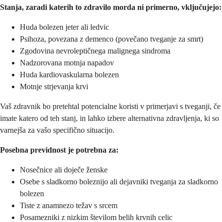
Stanja, zaradi katerih to zdravilo morda ni primerno, vključujejo:
Huda bolezen jeter ali ledvic
Psihoza, povezana z demenco (povečano tveganje za smrt)
Zgodovina nevroleptičnega malignega sindroma
Nadzorovana motnja napadov
Huda kardiovaskularna bolezen
Motnje strjevanja krvi
Vaš zdravnik bo pretehtal potencialne koristi v primerjavi s tveganji, če
imate katero od teh stanj, in lahko izbere alternativna zdravljenja, ki so
varnejša za vašo specifično situacijo.
Posebna previdnost je potrebna za:
Nosečnice ali doječe ženske
Osebe s sladkorno boleznijo ali dejavniki tveganja za sladkorno
bolezen
Tiste z anamnezo težav s srcem
Posamezniki z nizkim številom belih krvnih celic