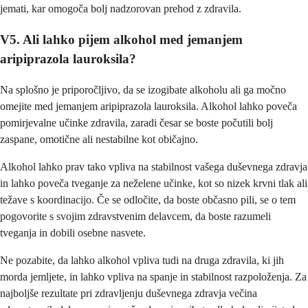
jemati, kar omogoča bolj nadzorovan prehod z zdravila.
V5. Ali lahko pijem alkohol med jemanjem
aripiprazola lauroksila?
Na splošno je priporočljivo, da se izogibate alkoholu ali ga močno
omejite med jemanjem aripiprazola lauroksila. Alkohol lahko poveča
pomirjevalne učinke zdravila, zaradi česar se boste počutili bolj
zaspane, omotične ali nestabilne kot običajno.
Alkohol lahko prav tako vpliva na stabilnost vašega duševnega zdravja
in lahko poveča tveganje za neželene učinke, kot so nizek krvni tlak ali
težave s koordinacijo. Če se odločite, da boste občasno pili, se o tem
pogovorite s svojim zdravstvenim delavcem, da boste razumeli
tveganja in dobili osebne nasvete.
Ne pozabite, da lahko alkohol vpliva tudi na druga zdravila, ki jih
morda jemljete, in lahko vpliva na spanje in stabilnost razpoloženja. Za
najboljše rezultate pri zdravljenju duševnega zdravja večina