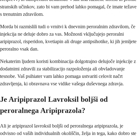
stranskih učinkov, zato bi vam prehod lahko pomagal, če imate težave
s trenutnim zdravilom.
Morda bi razmislili tudi o vrnitvi k dnevnim peroralnim zdravilom, če
injekcija ne deluje dobro za vas. Možnosti vključujejo peroralni
aripiprazol, risperidon, kvetiapin ali druge antipsihotike, ki jih jemljete
peroralno vsak dan.
Nekaterim ljudem koristi kombinacija dolgotrajno delujoče injekcije z
dodatnimi zdravili za stabilizacijo razpoloženja ali obvladovanje
tesnobe. Vaš psihiater vam lahko pomaga ustvariti celovit načrt
zdravljenja, ki obravnava vse vidike vašega duševnega zdravja.
Je Aripiprazol Lavroksil boljši od
peroralnega Aripiprazola?
Ali je aripiprazol lavroksil boljši od peroralnega aripiprazola, je
odvisno od vaših individualnih okoliščin, želja in tega, kako dobro ste