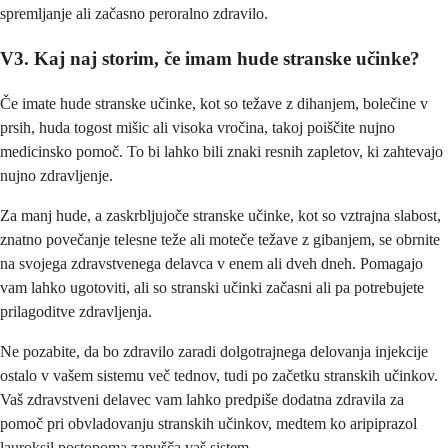
spremljanje ali začasno peroralno zdravilo.
V3. Kaj naj storim, če imam hude stranske učinke?
Če imate hude stranske učinke, kot so težave z dihanjem, bolečine v
prsih, huda togost mišic ali visoka vročina, takoj poiščite nujno
medicinsko pomoč. To bi lahko bili znaki resnih zapletov, ki zahtevajo
nujno zdravljenje.
Za manj hude, a zaskrbljujoče stranske učinke, kot so vztrajna slabost,
znatno povečanje telesne teže ali moteče težave z gibanjem, se obrnite
na svojega zdravstvenega delavca v enem ali dveh dneh. Pomagajo
vam lahko ugotoviti, ali so stranski učinki začasni ali pa potrebujete
prilagoditve zdravljenja.
Ne pozabite, da bo zdravilo zaradi dolgotrajnega delovanja injekcije
ostalo v vašem sistemu več tednov, tudi po začetku stranskih učinkov.
Vaš zdravstveni delavec vam lahko predpiše dodatna zdravila za
pomoč pri obvladovanju stranskih učinkov, medtem ko aripiprazol
lauroksil postopoma zapušča vaš sistem.