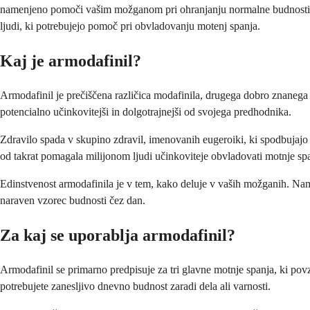
namenjeno pomoči vašim možganom pri ohranjanju normalne budnosti čez 
ljudi, ki potrebujejo pomoč pri obvladovanju motenj spanja.
Kaj je armodafinil?
Armodafinil je prečiščena različica modafinila, drugega dobro znanega z
potencialno učinkovitejši in dolgotrajnejši od svojega predhodnika.
Zdravilo spada v skupino zdravil, imenovanih eugeroiki, ki spodbujajo b
od takrat pomagala milijonom ljudi učinkoviteje obvladovati motnje sp
Edinstvenost armodafinila je v tem, kako deluje v vaših možganih. Names
naraven vzorec budnosti čez dan.
Za kaj se uporablja armodafinil?
Armodafinil se primarno predpisuje za tri glavne motnje spanja, ki pov
potrebujete zanesljivo dnevno budnost zaradi dela ali varnosti.