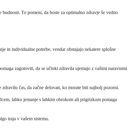
budnosti. To pomeni, da boste za optimalno zdravje še vedno
je in individualne potrebe, vendar obstajajo nekatere splošne
pomaga zagotoviti, da se učinki zdravila ujemajo z vašimi naravnimi
zdravilu čas, da začne delovati, ko morate biti najbolj pozorni.
želodcem, lahko jemanje s lahkim obrokom ali prigrizkom pomaga
olgo traja v vašem sistemu.