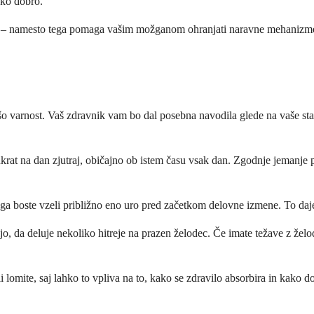
ako dobro.
e – namesto tega pomaga vašim možganom ohranjati naravne mehanizme 
šo varnost. Vaš zdravnik vam bo dal posebna navodila glede na vaše stan
nkrat na dan zjutraj, običajno ob istem času vsak dan. Zgodnje jemanje 
ga boste vzeli približno eno uro pred začetkom delovne izmene. To daje 
vijo, da deluje nekoliko hitreje na prazen želodec. Če imate težave z 
 lomite, saj lahko to vpliva na to, kako se zdravilo absorbira in kako d