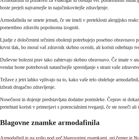
Armodafinil ni primeren za vsakogar in obstaja več pomembnih situacij,
boste prejeli najvarnejše in najučinkovitejše zdravljenje.
Armodafinila ne smete jemati, če ste imeli v preteklosti alergijsko reakci
pomembno zdravilu popolnoma izogniti.
Ljudje z določenimi srčnimi obolenji potrebujejo posebno obravnavo pre
krvni tlak, bo moral vaš zdravnik skrbno oceniti, ali koristi odtehtajo tv
Duševne bolezni prav tako zahtevajo skrbno obravnavo. Če imate v anam
vendar boste potrebovali natančnejše spremljanje s strani vaše zdravstv
Težave z jetri lahko vplivajo na to, kako vaše telo obdeluje armodafini
izbrati drugačno zdravljenje.
Nosečnost in dojenje predstavljata dodatne pomisleke. Čeprav ni dokaza
pretehtati koristi v primerjavi s potencialnimi tveganji, če ste noseči ali
Blagovne znamke armodafinila
Armodafinil je na voljo pod več blagovnimi znamkami, pri čemer je Nuv