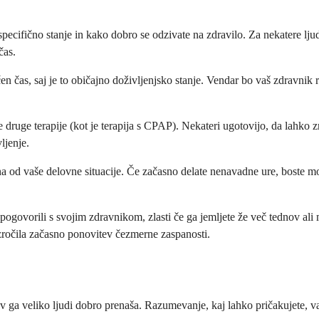
specifično stanje in kako dobro se odzivate na zdravilo. Za nekatere lj
čas.
n čas, saj je to običajno doživljenjsko stanje. Vendar bo vaš zdravnik r
še druge terapije (kot je terapija s CPAP). Nekateri ugotovijo, da lahko
ljenje.
a od vaše delovne situacije. Če začasno delate nenavadne ure, boste mo
pogovorili s svojim zdravnikom, zlasti če ga jemljete že več tednov ali 
zročila začasno ponovitev čezmerne zaspanosti.
v ga veliko ljudi dobro prenaša. Razumevanje, kaj lahko pričakujete, va