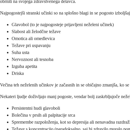
obrniti na svojega zdravstvenega delavca.
Najpogostejši stranski učinki so na splošno blagi in se pogosto izboljšaj
Glavobol (to je najpogosteje prijavljeni neželeni učinek)
Slabost ali želodčne težave
Omotica ali omedlevica
Težave pri uspavanju
Suha usta
Nervoznost ali tesnoba
Izguba apetita
Driska
Večina teh neželenih učinkov je začasnih in se običajno zmanjša, ko se 
Nekateri ljudje doživljajo manj pogoste, vendar bolj zaskrbljujoče neže
Persistentni hudi glavoboli
Bolečina v prsih ali palpitacije srca
Spremembe razpoloženja, kot so depresija ali nenavadna razdražl
Težave s koncentracijo (paradoksalno, saj bi zdravilo moralo pom