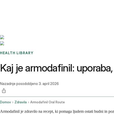
Benchmarks
Stories
FAQ
Sign up / Log in
HEALTH LIBRARY
Kaj je armodafinil: uporaba
Nazadnje posodobljeno
3. april 2026
Domov
Zdravila
Armodafinil Oral Route
Armodafinil je zdravilo na recept, ki pomaga ljudem ostati budni in poz