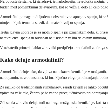
Najpogostejše stanje, ki ga zdravi, je narkolepsija, nevrološka motnja,
buden med pomembnimi dejavnostmi, kot so vožnja, delo ali celo pogo
Armodafinil pomaga tudi ljudem z obstruktivno apnejo v spanju, ki se 
utrujeni, kljub temu da se zdi, da imate dovolj ur spanja.
Tretja glavna uporaba je za motnjo spanja pri izmenskem delu, ki prizaden
naravni cikel spanja in budnosti ne uskladi z vašim delovnim urnikom, 
V nekaterih primerih lahko zdravniki predpišejo armodafinil za druga st
Kako deluje armodafinil?
Armodafinil deluje tako, da vpliva na nekatere kemikalije v možganih, 
na dopamin, nevrotransmiter, ki ima ključno vlogo pri ohranjanju budno
Za razliko od tradicionalnih stimulansov, zaradi katerih se lahko počut
vpliva na vaše telo, čeprav je še vedno precej učinkovito pri ohranjanju
Zdi se, da zdravilo deluje tudi na druge možganske kemikalije, kot sta n