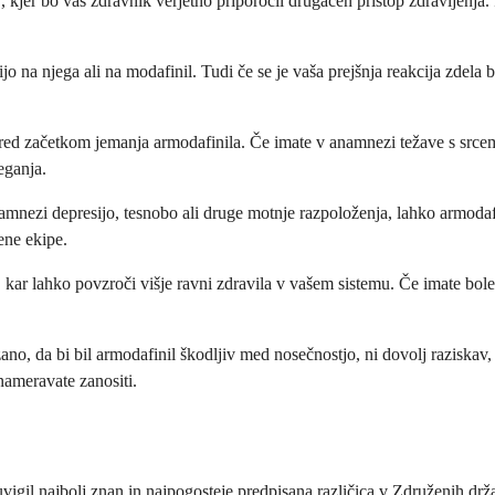
 kjer bo vaš zdravnik verjetno priporočil drugačen pristop zdravljenja
jo na njega ali na modafinil. Tudi če se je vaša prejšnja reakcija zdela b
d začetkom jemanja armodafinila. Če imate v anamnezi težave s srcem, k
eganja.
nezi depresijo, tesnobo ali druge motnje razpoloženja, lahko armodafin
ene ekipe.
l, kar lahko povzroči višje ravni zdravila v vašem sistemu. Če imate bol
no, da bi bil armodafinil škodljiv med nosečnostjo, ni dovolj raziskav
 nameravate zanositi.
igil najbolj znan in najpogosteje predpisana različica v Združenih dr