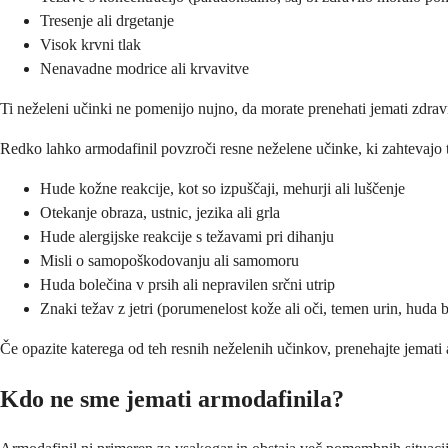
Tresenje ali drgetanje
Visok krvni tlak
Nenavadne modrice ali krvavitve
Ti neželeni učinki ne pomenijo nujno, da morate prenehati jemati zdravi
Redko lahko armodafinil povzroči resne neželene učinke, ki zahtevajo 
Hude kožne reakcije, kot so izpuščaji, mehurji ali luščenje
Otekanje obraza, ustnic, jezika ali grla
Hude alergijske reakcije s težavami pri dihanju
Misli o samopoškodovanju ali samomoru
Huda bolečina v prsih ali nepravilen srčni utrip
Znaki težav z jetri (porumenelost kože ali oči, temen urin, huda 
Če opazite katerega od teh resnih neželenih učinkov, prenehajte jemati
Kdo ne sme jemati armodafinila?