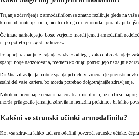
Trajanje zdravljenja z armodafinilom se znatno razlikuje glede na vaše 
kroničnih motenj spanja, medtem ko ga drugi morda uporabljajo krajši 
Če imate narkolepsijo, boste verjetno morali jemati armodafinil nedoloče
in po potrebi prilagodil odmerek.
Pri apneji v spanju je trajanje odvisno od tega, kako dobro delujejo va
spanju bolje nadzorovana, medtem ko drugi potrebujejo nadaljnje zdrav
Dolžina zdravljenja motnje spanja pri delu v izmenah je pogosto odvisn
stalni del vaše kariere, bo morda potrebno dolgotrajnejše zdravljenje.
Nikoli ne prenehajte nenadoma jemati armodafinila, ne da bi se najprej 
morda prilagodilo jemanju zdravila in nenadna prekinitev bi lahko pov
Kakšni so stranski učinki armodafinila?
Kot vsa zdravila lahko tudi armodafinil povzroči stranske učinke, čepra