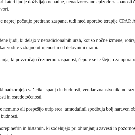
 pri kateri ljudje doživljajo nenadne, nenadzorovane epizode zaspanosti 
vori.
še naprej počutijo pretirano zaspane, tudi med uporabo terapije CPAP. 
e ljudi, ki delajo v netradicionalnih urah, kot so nočne izmene, rotirajoč
kar vodi v vztrajno utrujenost med delovnimi urami.
anja, ki povzročajo čezmerno zaspanost, čeprav se te štejejo za uporabo
ki nadzorujejo vaš cikel spanja in budnosti, vendar znanstveniki ne ra
sti in osredotočenosti.
ite nemirno ali pospešijo utrip srca, armodafinil spodbuja bolj naraven 
 budnosti.
orepinefrin in histamin, ki sodelujejo pri ohranjanju zavesti in pozorno