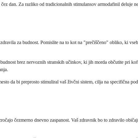
dan. Za razliko od tradicionalnih stimulansov armodafinil deluje nežn
dravila za budnost. Pomislite na to kot na "prečiščeno" obliko, ki vseb
udnost brez nervoznih stranskih učinkov, ki jih morda občutite pri kofe
anja.
to da bi preprosto stimuliral vaš živčni sistem, cilja na specifična po
zročajo čezmerno dnevno zaspanost. Vaš zdravnik bo to zdravilo običajno