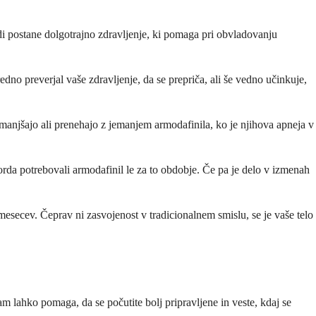
udi postane dolgotrajno zdravljenje, ki pomaga pri obvladovanju
edno preverjal vaše zdravljenje, da se prepriča, ali še vedno učinkuje,
 zmanjšajo ali prenehajo z jemanjem armodafinila, ko je njihova apneja v
rda potrebovali armodafinil le za to obdobje. Če pa je delo v izmenah
mesecev. Čeprav ni zasvojenost v tradicionalnem smislu, se je vaše telo
m lahko pomaga, da se počutite bolj pripravljene in veste, kdaj se