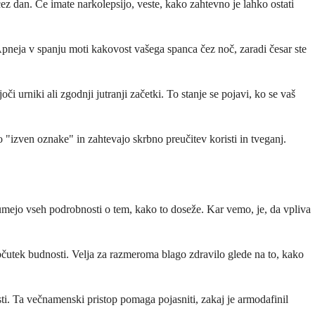
čez dan. Če imate narkolepsijo, veste, kako zahtevno je lahko ostati
Apneja v spanju moti kakovost vašega spanca čez noč, zaradi česar ste
i urniki ali zgodnji jutranji začetki. To stanje se pojavi, ko se vaš
 "izven oznake" in zahtevajo skrbno preučitev koristi in tveganj.
zumejo vseh podrobnosti o tem, kako to doseže. Kar vemo, je, da vpliva
občutek budnosti. Velja za razmeroma blago zdravilo glede na to, kako
sti. Ta večnamenski pristop pomaga pojasniti, zakaj je armodafinil