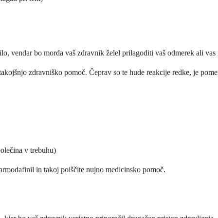
lo, vendar bo morda vaš zdravnik želel prilagoditi vaš odmerek ali vas 
takojšnjo zdravniško pomoč. Čeprav so te hude reakcije redke, je pome
bolečina v trebuhu)
 armodafinil in takoj poiščite nujno medicinsko pomoč.