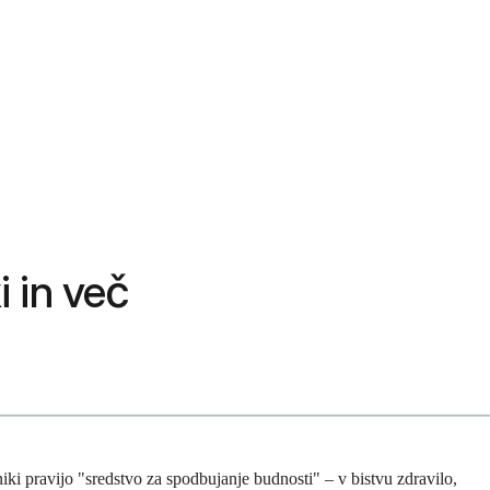
i in več
iki pravijo "sredstvo za spodbujanje budnosti" – v bistvu zdravilo,