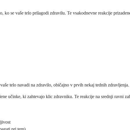
o, ko se vaše telo prilagodi zdravilu. Te vsakodnevne reakcije prizadenej
vaše telo navadi na zdravilo, običajno v prvih nekaj tednih zdravljenja.
lene učinke, ki zahtevajo klic zdravniku. Te reakcije na srednji ravni z
jivost
agati pri tem)