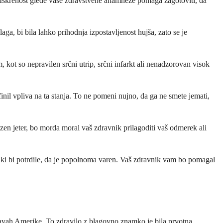
. Iskrenost glede vaše zdravstvene anamneze pomaga zagotoviti, da
laga, bi bila lahko prihodnja izpostavljenost hujša, zato se je
ot so nepravilen srčni utrip, srčni infarkt ali nenadzorovan visok
il vpliva na ta stanja. To ne pomeni nujno, da ga ne smete jemati,
ezen jeter, bo morda moral vaš zdravnik prilagoditi vaš odmerek ali
, ki bi potrdile, da je popolnoma varen. Vaš zdravnik vam bo pomagal
žavah Amerike. To zdravilo z blagovno znamko je bila prvotna