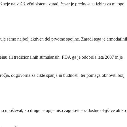
eje na vaš živčni sistem, zaradi česar je prednostna izbira za mnoge
uje samo najbolj aktiven del prvotne spojine. Zaradi tega je armodafinil
inu ali tradicionalnih stimulansih. FDA ga je odobrila leta 2007 in je
dročja, odgovorna za cikle spanja in budnosti, ter pomaga obnoviti bolj
 upošteval, ko druge terapije niso zagotovile zadostne olajšave ali ko