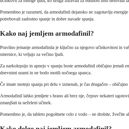
učinkovit za mnoge ljudi, ko druga zdravila za budnost niso delovala t
Pomembno je razumeti, da armodafinil dejansko ne zagotavlja energij
potrebovali zadostno spanje in dobre navade spanja.
Kako naj jemljem armodafinil?
Pravilno jemanje armodafinila je ključno za njegovo učinkovitost in va
smernice, ki veljajo za večino ljudi.
Za narkolepsijo in apnejo v spanju boste armodafinil običajno jemali e
dnevnimi urami in ne bodo motili nočnega spanca.
Če imate motnjo spanja pri delu v izmenah, je čas drugačen – običajno 
Armodafinil lahko jemljete s hrano ali brez nje, čeprav nekateri ugoto
zmanjšati ta neželeni učinek.
Pomembno je, da tableto pogoltnete celo z vodo – ne drobite, žvečite ali
Kako dolgo naj jemljem armodafinil?