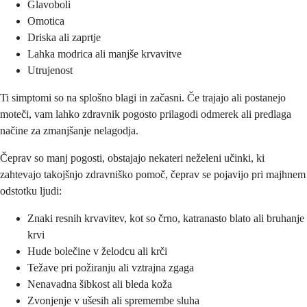
Glavoboli
Omotica
Driska ali zaprtje
Lahka modrica ali manjše krvavitve
Utrujenost
Ti simptomi so na splošno blagi in začasni. Če trajajo ali postanejo
moteči, vam lahko zdravnik pogosto prilagodi odmerek ali predlaga
načine za zmanjšanje nelagodja.
Čeprav so manj pogosti, obstajajo nekateri neželeni učinki, ki
zahtevajo takojšnjo zdravniško pomoč, čeprav se pojavijo pri majhnem
odstotku ljudi:
Znaki resnih krvavitev, kot so črno, katranasto blato ali bruhanje
krvi
Hude bolečine v želodcu ali krči
Težave pri požiranju ali vztrajna zgaga
Nenavadna šibkost ali bleda koža
Zvonjenje v ušesih ali spremembe sluha