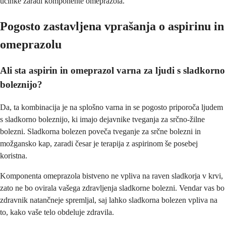
učinke zaradi komponente omeprazola.
Pogosto zastavljena vprašanja o aspirinu in
omeprazolu
Ali sta aspirin in omeprazol varna za ljudi s sladkorno
boleznijo?
Da, ta kombinacija je na splošno varna in se pogosto priporoča ljudem
s sladkorno boleznijo, ki imajo dejavnike tveganja za srčno-žilne
bolezni. Sladkorna bolezen poveča tveganje za srčne bolezni in
možgansko kap, zaradi česar je terapija z aspirinom še posebej
koristna.
Komponenta omeprazola bistveno ne vpliva na raven sladkorja v krvi,
zato ne bo ovirala vašega zdravljenja sladkorne bolezni. Vendar vas bo
zdravnik natančneje spremljal, saj lahko sladkorna bolezen vpliva na
to, kako vaše telo obdeluje zdravila.