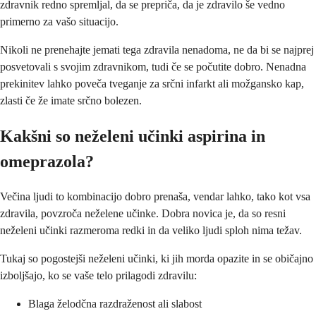
zdravnik redno spremljal, da se prepriča, da je zdravilo še vedno
primerno za vašo situacijo.
Nikoli ne prenehajte jemati tega zdravila nenadoma, ne da bi se najprej
posvetovali s svojim zdravnikom, tudi če se počutite dobro. Nenadna
prekinitev lahko poveča tveganje za srčni infarkt ali možgansko kap,
zlasti če že imate srčno bolezen.
Kakšni so neželeni učinki aspirina in
omeprazola?
Večina ljudi to kombinacijo dobro prenaša, vendar lahko, tako kot vsa
zdravila, povzroča neželene učinke. Dobra novica je, da so resni
neželeni učinki razmeroma redki in da veliko ljudi sploh nima težav.
Tukaj so pogostejši neželeni učinki, ki jih morda opazite in se običajno
izboljšajo, ko se vaše telo prilagodi zdravilu:
Blaga želodčna razdraženost ali slabost