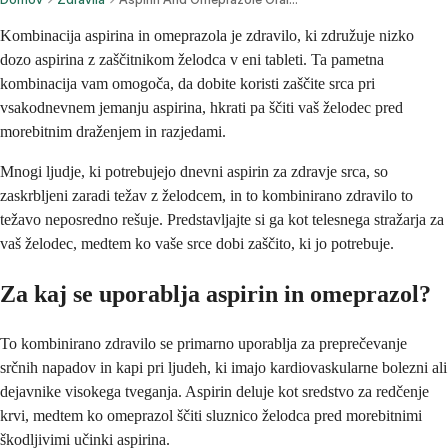
Kombinacija aspirina in omeprazola je zdravilo, ki združuje nizko
dozo aspirina z zaščitnikom želodca v eni tableti. Ta pametna
kombinacija vam omogoča, da dobite koristi zaščite srca pri
vsakodnevnem jemanju aspirina, hkrati pa ščiti vaš želodec pred
morebitnim draženjem in razjedami.
Mnogi ljudje, ki potrebujejo dnevni aspirin za zdravje srca, so
zaskrbljeni zaradi težav z želodcem, in to kombinirano zdravilo to
težavo neposredno rešuje. Predstavljajte si ga kot telesnega stražarja za
vaš želodec, medtem ko vaše srce dobi zaščito, ki jo potrebuje.
Za kaj se uporablja aspirin in omeprazol?
To kombinirano zdravilo se primarno uporablja za preprečevanje
srčnih napadov in kapi pri ljudeh, ki imajo kardiovaskularne bolezni ali
dejavnike visokega tveganja. Aspirin deluje kot sredstvo za redčenje
krvi, medtem ko omeprazol ščiti sluznico želodca pred morebitnimi
škodljivimi učinki aspirina.