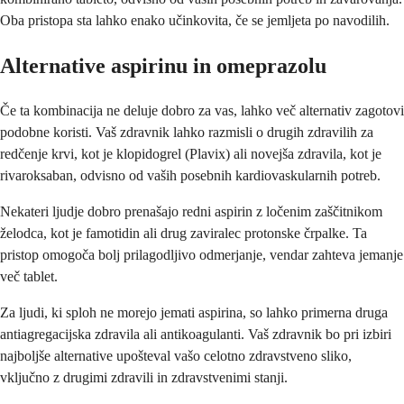
Oba pristopa sta lahko enako učinkovita, če se jemljeta po navodilih.
Alternative aspirinu in omeprazolu
Če ta kombinacija ne deluje dobro za vas, lahko več alternativ zagotovi
podobne koristi. Vaš zdravnik lahko razmisli o drugih zdravilih za
redčenje krvi, kot je klopidogrel (Plavix) ali novejša zdravila, kot je
rivaroksaban, odvisno od vaših posebnih kardiovaskularnih potreb.
Nekateri ljudje dobro prenašajo redni aspirin z ločenim zaščitnikom
želodca, kot je famotidin ali drug zaviralec protonske črpalke. Ta
pristop omogoča bolj prilagodljivo odmerjanje, vendar zahteva jemanje
več tablet.
Za ljudi, ki sploh ne morejo jemati aspirina, so lahko primerna druga
antiagregacijska zdravila ali antikoagulanti. Vaš zdravnik bo pri izbiri
najboljše alternative upošteval vašo celotno zdravstveno sliko,
vključno z drugimi zdravili in zdravstvenimi stanji.