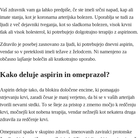
Vaš zdravnik vam ga lahko predpiše, če ste imeli srčni napad, kap ali
imate stanja, kot je koronarna arterijska bolezen. Uporablja se tudi za
ljudi z več dejavniki tveganja, kot so sladkorna bolezen, visok krvni
tlak ali visok holesterol, ki potrebujejo dolgotrajno terapijo z aspirinom.
Zdravilo je posebej zasnovano za ljudi, ki potrebujejo dnevni aspirin,
vendar so v preteklosti imeli težave z želodcem. Ni namenjeno za
občasno lajšanje bolečin ali kratkotrajno uporabo.
Kako deluje aspirin in omeprazol?
Aspirin deluje tako, da blokira določene encime, ki pomagajo
strjevanju krvi, zaradi česar je manj verjetno, da bi se v vaših arterijah
tvorili nevarni strdki. To se šteje za pristop z zmerno močjo k redčenju
krvi, močnejši kot nobena terapija, vendar nežnejši kot nekatera druga
zdravila za redčenje krvi.
Omeprazol spada v skupino zdravil, imenovanih zaviralci protonske