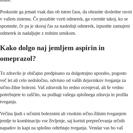
Poskusite ga jemati vsak dan ob istem času, da ohranite dosledne ravni
v vašem sistemu. Če pozabite vzeti odmerek, ga vzemite takoj, ko se
spomnite, če pa je skoraj čas za naslednji odmerek, izpustite zamujeni
odmerek in nadaljujte z rednim urnikom.
Kako dolgo naj jemljem aspirin in
omeprazol?
To zdravilo je običajno predpisano za dolgotrajno uporabo, pogosto
več let ali celo nedoločno, odvisno od vaših dejavnikov tveganja za
srčno-žilne bolezni. Vaš zdravnik bo redno ocenjeval, ali še vedno
potrebujete to zaščito, na podlagi vašega splošnega zdravja in profila
tveganja.
Večina ljudi s srčnimi boleznimi ali visokim srčno-žilnim tveganjem
jemlje to kombinacijo vse življenje, saj koristi preprečevanja srčnih
napadov in kapi na splošno odtehtajo tveganja. Vendar vas bo vaš