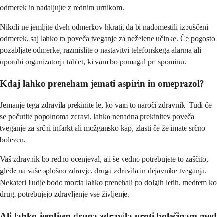
odmerek in nadaljujte z rednim urnikom.
Nikoli ne jemljite dveh odmerkov hkrati, da bi nadomestili izpuščeni
odmerek, saj lahko to poveča tveganje za neželene učinke. Če pogosto
pozabljate odmerke, razmislite o nastavitvi telefonskega alarma ali
uporabi organizatorja tablet, ki vam bo pomagal pri spominu.
Kdaj lahko preneham jemati aspirin in omeprazol?
Jemanje tega zdravila prekinite le, ko vam to naroči zdravnik. Tudi če
se počutite popolnoma zdravi, lahko nenadna prekinitev poveča
tveganje za srčni infarkt ali možgansko kap, zlasti če že imate srčno
bolezen.
Vaš zdravnik bo redno ocenjeval, ali še vedno potrebujete to zaščito,
glede na vaše splošno zdravje, druga zdravila in dejavnike tveganja.
Nekateri ljudje bodo morda lahko prenehali po dolgih letih, medtem ko
drugi potrebujejo zdravljenje vse življenje.
Ali lahko jemljem druga zdravila proti bolečinam med