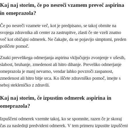
Kaj naj storim, če po nesreči vzamem preveč aspirina
in omeprazola?
Če po nesreči vzamete več, kot je predpisano, se takoj obrnite na
svojega zdravnika ali center za zastrupitve, zlasti če ste vzeli znatno
več kot običajni odmerek. Ne čakajte, da se pojavijo simptomi, preden
poiščete pomoč.
Znaki prevelikega odmerjanja aspirina vključujejo zvonjenje v ušesih,
slabost, bruhanje, zmedenost ali hitro dihanje. Preveliko odmerjanje
omeprazola je manj nevarno, vendar lahko povzroči zaspanost,
zmedenost ali hitro bitje srca. Ko iščete zdravniško pomoč, imejte s
seboj stekleničko z zdravili.
Kaj naj storim, če izpustim odmerek aspirina in
omeprazola?
Izpuščeni odmerek vzemite takoj, ko se spomnite, razen če je skoraj
čas za naslednji predvideni odmerek. V tem primeru izpustite izpuščeni