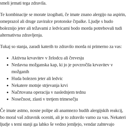
smeli jemati tega zdravila.
Te kombinacije se morate izogibati, če imate znano alergijo na aspirin,
omeprazol ali druge zaviralce protonske črpalke. Ljudje s hudo
boleznijo jeter ali težavami z ledvicami bodo morda potrebovali tudi
alternativna zdravljenja.
Tukaj so stanja, zaradi katerih to zdravilo morda ni primerno za vas:
Aktivna krvavitev v želodcu ali črevesju
Nedavna možganska kap, ki jo je povzročila krvavitev v
možganih
Huda bolezen jeter ali ledvic
Nekatere motnje strjevanja krvi
Načrtovana operacija v naslednjem tednu
Nosečnost, zlasti v tretjem trimesečju
Če imate astmo, nosne polipe ali anamnezo hudih alergijskih reakcij,
bo moral vaš zdravnik oceniti, ali je to zdravilo varno za vas. Nekateri
ljudje s temi stanji ga lahko še vedno jemljejo, vendar zahtevajo