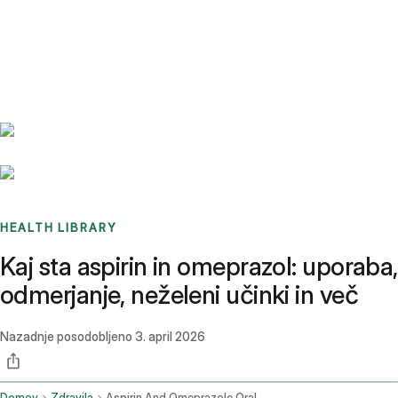
Benchmarks
Stories
FAQ
Sign up / Log in
HEALTH LIBRARY
Kaj sta aspirin in omeprazol: uporaba,
odmerjanje, neželeni učinki in več
Nazadnje posodobljeno
3. april 2026
Domov
Zdravila
Aspirin And Omeprazole Oral Route