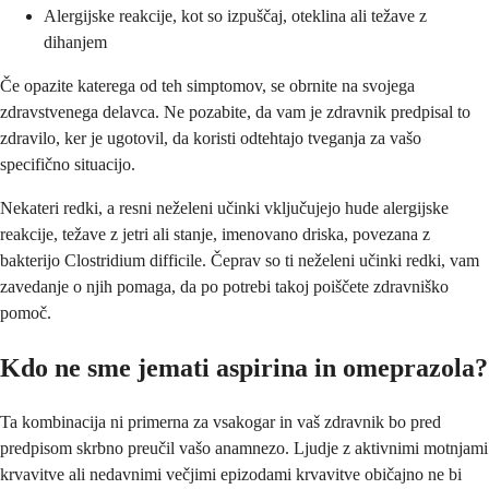
Alergijske reakcije, kot so izpuščaj, oteklina ali težave z
dihanjem
Če opazite katerega od teh simptomov, se obrnite na svojega
zdravstvenega delavca. Ne pozabite, da vam je zdravnik predpisal to
zdravilo, ker je ugotovil, da koristi odtehtajo tveganja za vašo
specifično situacijo.
Nekateri redki, a resni neželeni učinki vključujejo hude alergijske
reakcije, težave z jetri ali stanje, imenovano driska, povezana z
bakterijo Clostridium difficile. Čeprav so ti neželeni učinki redki, vam
zavedanje o njih pomaga, da po potrebi takoj poiščete zdravniško
pomoč.
Kdo ne sme jemati aspirina in omeprazola?
Ta kombinacija ni primerna za vsakogar in vaš zdravnik bo pred
predpisom skrbno preučil vašo anamnezo. Ljudje z aktivnimi motnjami
krvavitve ali nedavnimi večjimi epizodami krvavitve običajno ne bi