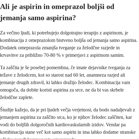
Ali je aspirin in omeprazol boljši od
jemanja samo aspirina?
Za večino ljudi, ki potrebujejo dolgotrajno terapijo z aspirinom, je
kombinacija z omeprazolom bistveno boljša od jemanja samo aspirina.
Dodatek omeprazola zmanjša tveganje za želodčne razjede in
krvavitve za približno 70-80 % v primerjavi z aspirinom samim.
Ta zaščita je še posebej pomembna, če imate dejavnike tveganja za
težave z želodcem, kot so starost nad 60 let, anamneza razjed ali
jemanje drugih zdravil, ki lahko dražijo želodec. Kombinacija vam
omogoča, da dobite koristi aspirina za srce, ne da bi vas skrbele
želodčne zaplete.
Študije kažejo, da je pri ljudeh večja verjetnost, da bodo nadaljevali z
jemanjem aspirina za zaščito srca, ko je njihov želodec zaščiten, kar
vodi do boljših dolgoročnih kardiovaskularnih izidov. Vendar pa
kombinacija stane več kot samo aspirin in ima lahko dodatne stranske