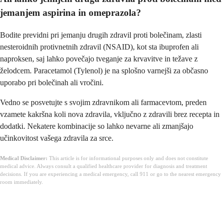
jemanjem aspirina in omeprazola?
Bodite previdni pri jemanju drugih zdravil proti bolečinam, zlasti
nesteroidnih protivnetnih zdravil (NSAID), kot sta ibuprofen ali
naproksen, saj lahko povečajo tveganje za krvavitve in težave z
želodcem. Paracetamol (Tylenol) je na splošno varnejši za občasno
uporabo pri bolečinah ali vročini.
Vedno se posvetujte s svojim zdravnikom ali farmacevtom, preden
vzamete kakršna koli nova zdravila, vključno z zdravili brez recepta in
dodatki. Nekatere kombinacije so lahko nevarne ali zmanjšajo
učinkovitost vašega zdravila za srce.
Medical Disclaimer:
This article is for informational purposes only and does not constitute
medical advice. Always consult a qualified healthcare provider for diagnosis and treatment
decisions. If you are experiencing a medical emergency, call 911 or go to the nearest emergency
room immediately.