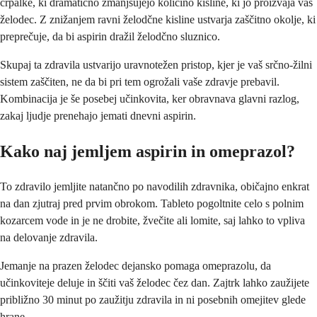
črpalke, ki dramatično zmanjšujejo količino kisline, ki jo proizvaja vaš
želodec. Z znižanjem ravni želodčne kisline ustvarja zaščitno okolje, ki
preprečuje, da bi aspirin dražil želodčno sluznico.
Skupaj ta zdravila ustvarijo uravnotežen pristop, kjer je vaš srčno-žilni
sistem zaščiten, ne da bi pri tem ogrožali vaše zdravje prebavil.
Kombinacija je še posebej učinkovita, ker obravnava glavni razlog,
zakaj ljudje prenehajo jemati dnevni aspirin.
Kako naj jemljem aspirin in omeprazol?
To zdravilo jemljite natančno po navodilih zdravnika, običajno enkrat
na dan zjutraj pred prvim obrokom. Tableto pogoltnite celo s polnim
kozarcem vode in je ne drobite, žvečite ali lomite, saj lahko to vpliva
na delovanje zdravila.
Jemanje na prazen želodec dejansko pomaga omeprazolu, da
učinkoviteje deluje in ščiti vaš želodec čez dan. Zajtrk lahko zaužijete
približno 30 minut po zaužitju zdravila in ni posebnih omejitev glede
hrane.