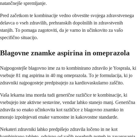
natančnejše spremljanje.
Pred začetkom te kombinacije vedno obvestite svojega zdravstvenega
delavca o vseh zdravilih, prehranskih dopolnilih in zdravstvenih
stanjih. To pomaga zagotoviti, da je varno in učinkovito za vašo
specifično situacijo.
Blagovne znamke aspirina in omeprazola
Najpogostejše blagovno ime za to kombinirano zdravilo je Yosprala, ki
vsebuje 81 mg aspirina in 40 mg omeprazola. To je formulacija, ki jo
zdravniki najpogosteje predpisujejo za kardiovaskularno zaščito.
Vaša lekarna ima morda tudi generične različice te kombinacije, ki
vsebujejo iste aktivne sestavine, vendar lahko stanejo manj. Generična
zdravila so enako učinkovita kot različice z blagovno znamko in
morajo izpolnjevati enake varnostne in kakovostne standarde.
Nekateri zdravniki lahko predpišejo zdravila ločeno in ne kot
kombinirano tableto, odvisno od vaših posebnih potreb in zavarovanja.