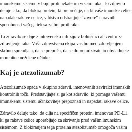
imunskemu sistemu v boju proti nekaterim vrstam raka. To zdravilo
deluje tako, da blokira protein, ki preprečuje, da bi vaše imunske celice
napadale rakave celice, v bistvu odstranjuje "zavore" naravnih
sposobnosti vašega telesa za boj proti raku.
To zdravilo se daje z intravensko infuzijo v bolnišnici ali centru za
zdravljenje raka. Vaša zdravstvena ekipa vas bo med zdravljenjem
skrbno spremljala, da se prepriča, da se dobro odzivate in obvladujete
morebitne neželene učinke.
Kaj je atezolizumab?
Atezolizumab spada v skupino zdravil, imenovanih zaviralci imunskih
kontrolnih točk. Predstavljajte si ga kot zdravilo, ki pomaga vašemu
imunskemu sistemu učinkoviteje prepoznati in napadati rakave celice.
Zdravilo deluje tako, da cilja na specifičen protein, imenovan PD-L1,
ki ga rakave celice uporabljajo za skrivanje pred vašim imunskim
sistemom. Z blokiranjem tega proteina atezolizumab omogoča vašim