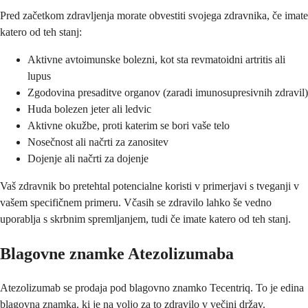
Pred začetkom zdravljenja morate obvestiti svojega zdravnika, če imate
katero od teh stanj:
Aktivne avtoimunske bolezni, kot sta revmatoidni artritis ali
lupus
Zgodovina presaditve organov (zaradi imunosupresivnih zdravil)
Huda bolezen jeter ali ledvic
Aktivne okužbe, proti katerim se bori vaše telo
Nosečnost ali načrti za zanositev
Dojenje ali načrti za dojenje
Vaš zdravnik bo pretehtal potencialne koristi v primerjavi s tveganji v
vašem specifičnem primeru. Včasih se zdravilo lahko še vedno
uporablja s skrbnim spremljanjem, tudi če imate katero od teh stanj.
Blagovne znamke Atezolizumaba
Atezolizumab se prodaja pod blagovno znamko Tecentriq. To je edina
blagovna znamka, ki je na voljo za to zdravilo v večini držav.