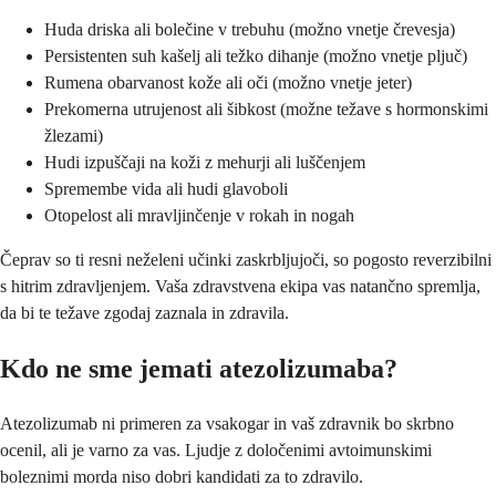
Huda driska ali bolečine v trebuhu (možno vnetje črevesja)
Persistenten suh kašelj ali težko dihanje (možno vnetje pljuč)
Rumena obarvanost kože ali oči (možno vnetje jeter)
Prekomerna utrujenost ali šibkost (možne težave s hormonskimi
žlezami)
Hudi izpuščaji na koži z mehurji ali luščenjem
Spremembe vida ali hudi glavoboli
Otopelost ali mravljinčenje v rokah in nogah
Čeprav so ti resni neželeni učinki zaskrbljujoči, so pogosto reverzibilni
s hitrim zdravljenjem. Vaša zdravstvena ekipa vas natančno spremlja,
da bi te težave zgodaj zaznala in zdravila.
Kdo ne sme jemati atezolizumaba?
Atezolizumab ni primeren za vsakogar in vaš zdravnik bo skrbno
ocenil, ali je varno za vas. Ljudje z določenimi avtoimunskimi
boleznimi morda niso dobri kandidati za to zdravilo.