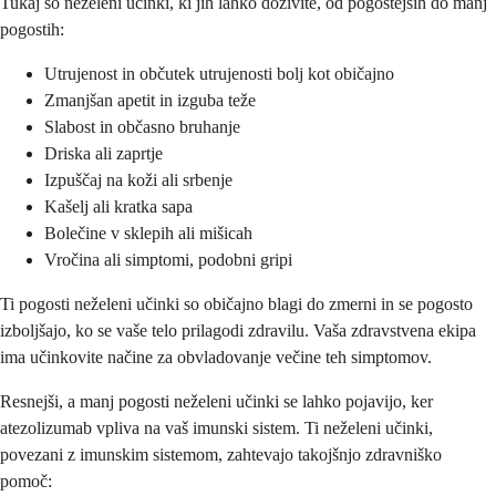
Tukaj so neželeni učinki, ki jih lahko doživite, od pogostejših do manj
pogostih:
Utrujenost in občutek utrujenosti bolj kot običajno
Zmanjšan apetit in izguba teže
Slabost in občasno bruhanje
Driska ali zaprtje
Izpuščaj na koži ali srbenje
Kašelj ali kratka sapa
Bolečine v sklepih ali mišicah
Vročina ali simptomi, podobni gripi
Ti pogosti neželeni učinki so običajno blagi do zmerni in se pogosto
izboljšajo, ko se vaše telo prilagodi zdravilu. Vaša zdravstvena ekipa
ima učinkovite načine za obvladovanje večine teh simptomov.
Resnejši, a manj pogosti neželeni učinki se lahko pojavijo, ker
atezolizumab vpliva na vaš imunski sistem. Ti neželeni učinki,
povezani z imunskim sistemom, zahtevajo takojšnjo zdravniško
pomoč: