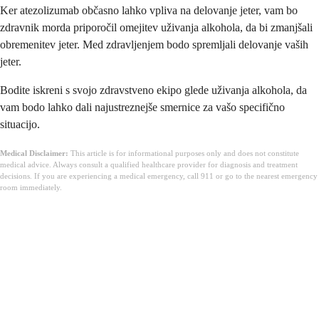
Ker atezolizumab občasno lahko vpliva na delovanje jeter, vam bo
zdravnik morda priporočil omejitev uživanja alkohola, da bi zmanjšali
obremenitev jeter. Med zdravljenjem bodo spremljali delovanje vaših
jeter.
Bodite iskreni s svojo zdravstveno ekipo glede uživanja alkohola, da
vam bodo lahko dali najustreznejše smernice za vašo specifično
situacijo.
Medical Disclaimer:
This article is for informational purposes only and does not constitute
medical advice. Always consult a qualified healthcare provider for diagnosis and treatment
decisions. If you are experiencing a medical emergency, call 911 or go to the nearest emergency
room immediately.