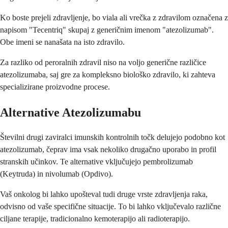
Ko boste prejeli zdravljenje, bo viala ali vrečka z zdravilom označena z
napisom "Tecentriq" skupaj z generičnim imenom "atezolizumab".
Obe imeni se nanašata na isto zdravilo.
Za razliko od peroralnih zdravil niso na voljo generične različice
atezolizumaba, saj gre za kompleksno biološko zdravilo, ki zahteva
specializirane proizvodne procese.
Alternative Atezolizumabu
Številni drugi zaviralci imunskih kontrolnih točk delujejo podobno kot
atezolizumab, čeprav ima vsak nekoliko drugačno uporabo in profil
stranskih učinkov. Te alternative vključujejo pembrolizumab
(Keytruda) in nivolumab (Opdivo).
Vaš onkolog bi lahko upošteval tudi druge vrste zdravljenja raka,
odvisno od vaše specifične situacije. To bi lahko vključevalo različne
ciljane terapije, tradicionalno kemoterapijo ali radioterapijo.