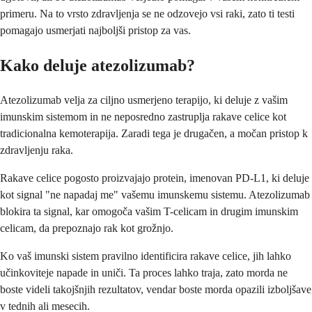
primeru. Na to vrsto zdravljenja se ne odzovejo vsi raki, zato ti testi
pomagajo usmerjati najboljši pristop za vas.
Kako deluje atezolizumab?
Atezolizumab velja za ciljno usmerjeno terapijo, ki deluje z vašim
imunskim sistemom in ne neposredno zastruplja rakave celice kot
tradicionalna kemoterapija. Zaradi tega je drugačen, a močan pristop k
zdravljenju raka.
Rakave celice pogosto proizvajajo protein, imenovan PD-L1, ki deluje
kot signal "ne napadaj me" vašemu imunskemu sistemu. Atezolizumab
blokira ta signal, kar omogoča vašim T-celicam in drugim imunskim
celicam, da prepoznajo rak kot grožnjo.
Ko vaš imunski sistem pravilno identificira rakave celice, jih lahko
učinkoviteje napade in uniči. Ta proces lahko traja, zato morda ne
boste videli takojšnjih rezultatov, vendar boste morda opazili izboljšave
v tednih ali mesecih.