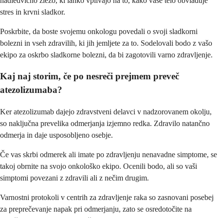
nadledvično žlezo, ki lahko vplivajo na to, kako vaše telo obvladuje
stres in krvni sladkor.
Poskrbite, da boste svojemu onkologu povedali o svoji sladkorni
bolezni in vseh zdravilih, ki jih jemljete za to. Sodelovali bodo z vašo
ekipo za oskrbo sladkorne bolezni, da bi zagotovili varno zdravljenje.
Kaj naj storim, če po nesreči prejmem preveč
atezolizumaba?
Ker atezolizumab dajejo zdravstveni delavci v nadzorovanem okolju,
so naključna prevelika odmerjanja izjemno redka. Zdravilo natančno
odmerja in daje usposobljeno osebje.
Če vas skrbi odmerek ali imate po zdravljenju nenavadne simptome, se
takoj obrnite na svojo onkološko ekipo. Ocenili bodo, ali so vaši
simptomi povezani z zdravili ali z nečim drugim.
Varnostni protokoli v centrih za zdravljenje raka so zasnovani posebej
za preprečevanje napak pri odmerjanju, zato se osredotočite na