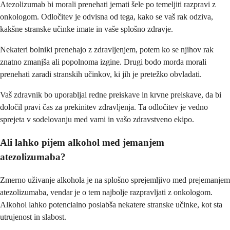
Atezolizumab bi morali prenehati jemati šele po temeljiti razpravi z
onkologom. Odločitev je odvisna od tega, kako se vaš rak odziva,
kakšne stranske učinke imate in vaše splošno zdravje.
Nekateri bolniki prenehajo z zdravljenjem, potem ko se njihov rak
znatno zmanjša ali popolnoma izgine. Drugi bodo morda morali
prenehati zaradi stranskih učinkov, ki jih je pretežko obvladati.
Vaš zdravnik bo uporabljal redne preiskave in krvne preiskave, da bi
določil pravi čas za prekinitev zdravljenja. Ta odločitev je vedno
sprejeta v sodelovanju med vami in vašo zdravstveno ekipo.
Ali lahko pijem alkohol med jemanjem
atezolizumaba?
Zmerno uživanje alkohola je na splošno sprejemljivo med prejemanjem
atezolizumaba, vendar je o tem najbolje razpravljati z onkologom.
Alkohol lahko potencialno poslabša nekatere stranske učinke, kot sta
utrujenost in slabost.