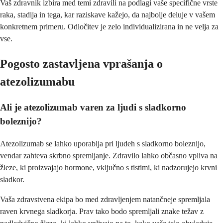
Vaš zdravnik izbira med temi zdravili na podlagi vaše specifične vrste
raka, stadija in tega, kar raziskave kažejo, da najbolje deluje v vašem
konkretnem primeru. Odločitev je zelo individualizirana in ne velja za
vse.
Pogosto zastavljena vprašanja o
atezolizumabu
Ali je atezolizumab varen za ljudi s sladkorno
boleznijo?
Atezolizumab se lahko uporablja pri ljudeh s sladkorno boleznijo,
vendar zahteva skrbno spremljanje. Zdravilo lahko občasno vpliva na
žleze, ki proizvajajo hormone, vključno s tistimi, ki nadzorujejo krvni
sladkor.
Vaša zdravstvena ekipa bo med zdravljenjem natančneje spremljala
raven krvnega sladkorja. Prav tako bodo spremljali znake težav z