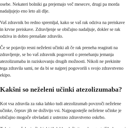
osebe. Nekateri bolniki ga prejemajo več mesecev, drugi pa morda
nadaljujejo eno leto ali dlje.
Vaš zdravnik bo redno spremljal, kako se vaš rak odziva na preiskave
in krvne preiskave. Zdravljenje se običajno nadaljuje, dokler se rak
odziva in dobro prenašate zdravilo.
Če se pojavijo resni neželeni učinki ali če rak preneha reagirati na
zdravljenje, se bo vaš zdravnik pogovoril o prenehanju jemanja
atezolizumaba in raziskovanju drugih možnosti. Nikoli ne prekinite
tega zdravila sami, ne da bi se najprej pogovorili s svojo zdravstveno
ekipo.
Kakšni so neželeni učinki atezolizumaba?
Kot vsa zdravila za raka lahko tudi atezolizumab povzroči neželene
učinke, čeprav jih ne doživijo vsi. Najpogostejše neželene učinke je
običajno mogoče obvladati z ustrezno zdravstveno oskrbo.