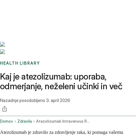
Benchmarks
Stories
FAQ
Sign up / Log in
HEALTH LIBRARY
Kaj je atezolizumab: uporaba,
odmerjanje, neželeni učinki in več
Nazadnje posodobljeno
3. april 2026
Domov
Zdravila
Atezolizumab Intravenous Route
Atezolizumab je zdravilo za zdravljenje raka, ki pomaga vašemu