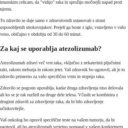
imunskim celicam, da "vidijo" raka in sprožijo močnejši napad proti
njemu.
To zdravilo se daje samo v zdravstvenih ustanovah s strani
usposobljenih strokovnjakov. Prejeli ga boste z iglo, vstavljeno v vašo
veno, običajno v obdobju od 30 do 60 minut.
Za kaj se uporablja atezolizumab?
Atezolizumab zdravi več vrst raka, vključno z nekaterimi pljučnimi
raki, rakom mehurja in rakom jeter. Vaš zdravnik bo ugotovil, ali je to
zdravilo primerno za vašo specifično vrsto in stopnjo raka.
Zdravilo se pogosto uporablja, kadar druga zdravljenja niso delovala
ali ko se je rak razširil na druge dele telesa. Včasih se kombinira z
drugimi zdravili za zdravljenje raka, da bi bilo zdravljenje
učinkovitejše.
Vaš onkolog bo opravil specifične teste na vašem tumorju, da bi
ugotovil, ali bo atezolizumab verjetno pomagal v vašem konkretnem