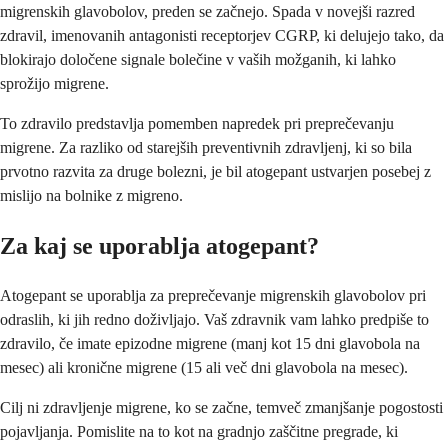
migrenskih glavobolov, preden se začnejo. Spada v novejši razred
zdravil, imenovanih antagonisti receptorjev CGRP, ki delujejo tako, da
blokirajo določene signale bolečine v vaših možganih, ki lahko
sprožijo migrene.
To zdravilo predstavlja pomemben napredek pri preprečevanju
migrene. Za razliko od starejših preventivnih zdravljenj, ki so bila
prvotno razvita za druge bolezni, je bil atogepant ustvarjen posebej z
mislijo na bolnike z migreno.
Za kaj se uporablja atogepant?
Atogepant se uporablja za preprečevanje migrenskih glavobolov pri
odraslih, ki jih redno doživljajo. Vaš zdravnik vam lahko predpiše to
zdravilo, če imate epizodne migrene (manj kot 15 dni glavobola na
mesec) ali kronične migrene (15 ali več dni glavobola na mesec).
Cilj ni zdravljenje migrene, ko se začne, temveč zmanjšanje pogostosti
pojavljanja. Pomislite na to kot na gradnjo zaščitne pregrade, ki