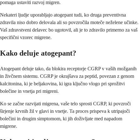
pomaga ustaviti razvoj migren.
Nekateri ljudje uporabljajo atogepant tudi, ko druga preventivna
zdravila niso dobro delovala ali so povzročila moteče neželene učinke.
Vaš zdravstveni delavec bo ugotovil, ali je to zdravilo primerno za vaš
specifični vzorec migrene.
Kako deluje atogepant?
Atogepant deluje tako, da blokira receptorje CGRP v vaših možganih
in živčnem sistemu. CGRP je okrajšava za peptid, povezan z genom
kalcitonina, ki je beljakovina, ki igra ključno vlogo pri sprožitvi
bolečine in vnetja pri migreni.
Ko se začne razvijati migrena, vaše telo sprosti CGRP, ki povzroči
širjenje krvnih žil v glavi in vnetje. Ta proces prispeva k utripajoči
bolečini in drugim simptomom, ki jih doživljate med napadom
migrene.