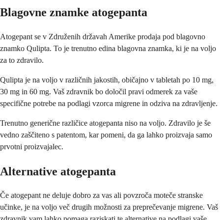
Blagovne znamke atogepanta
Atogepant se v Združenih državah Amerike prodaja pod blagovno
znamko Qulipta. To je trenutno edina blagovna znamka, ki je na voljo
za to zdravilo.
Qulipta je na voljo v različnih jakostih, običajno v tabletah po 10 mg,
30 mg in 60 mg. Vaš zdravnik bo določil pravi odmerek za vaše
specifične potrebe na podlagi vzorca migrene in odziva na zdravljenje.
Trenutno generične različice atogepanta niso na voljo. Zdravilo je še
vedno zaščiteno s patentom, kar pomeni, da ga lahko proizvaja samo
prvotni proizvajalec.
Alternative atogepanta
Če atogepant ne deluje dobro za vas ali povzroča moteče stranske
učinke, je na voljo več drugih možnosti za preprečevanje migrene. Vaš
zdravnik vam lahko pomaga raziskati te alternative na podlagi vaše