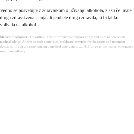
Vedno se posvetujte z zdravnikom o uživanju alkohola, zlasti če imate
druga zdravstvena stanja ali jemljete druga zdravila, ki bi lahko
vplivala na alkohol.
Medical Disclaimer:
This article is for informational purposes only and does not constitute
medical advice. Always consult a qualified healthcare provider for diagnosis and treatment
decisions. If you are experiencing a medical emergency, call 911 or go to the nearest emergency
room immediately.