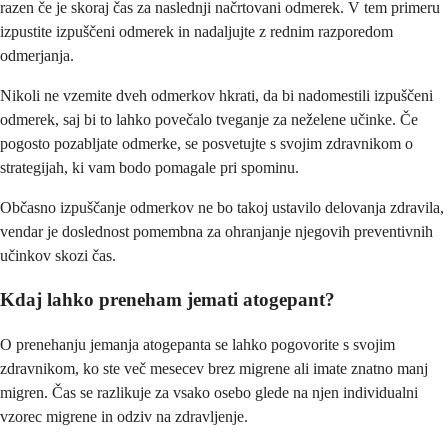
razen če je skoraj čas za naslednji načrtovani odmerek. V tem primeru
izpustite izpuščeni odmerek in nadaljujte z rednim razporedom
odmerjanja.
Nikoli ne vzemite dveh odmerkov hkrati, da bi nadomestili izpuščeni
odmerek, saj bi to lahko povečalo tveganje za neželene učinke. Če
pogosto pozabljate odmerke, se posvetujte s svojim zdravnikom o
strategijah, ki vam bodo pomagale pri spominu.
Občasno izpuščanje odmerkov ne bo takoj ustavilo delovanja zdravila,
vendar je doslednost pomembna za ohranjanje njegovih preventivnih
učinkov skozi čas.
Kdaj lahko preneham jemati atogepant?
O prenehanju jemanja atogepanta se lahko pogovorite s svojim
zdravnikom, ko ste več mesecev brez migrene ali imate znatno manj
migren. Čas se razlikuje za vsako osebo glede na njen individualni
vzorec migrene in odziv na zdravljenje.