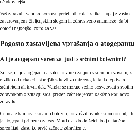
učinkovitejša.
Vaš zdravnik vam bo pomagal pretehtati te dejavnike skupaj z vašim
zavarovanjem, življenjskim slogom in zdravstveno anamnezo, da bi
določil najboljšo izbiro za vas.
Pogosto zastavljena vprašanja o atogepantu
Ali je atogepant varen za ljudi s srčnimi boleznimi?
Zdi se, da je atogepant na splošno varen za ljudi s srčnimi težavami, za
razliko od nekaterih starejših zdravil za migreno, ki lahko vplivajo na
srčni ritem ali krvni tlak. Vendar se morate vedno posvetovati s svojim
zdravnikom o zdravju srca, preden začnete jemati kakršno koli novo
zdravilo.
Če imate kardiovaskularno bolezen, bo vaš zdravnik skrbno ocenil, ali
je atogepant primeren za vas. Morda vas bodo želeli bolj natančno
spremljati, zlasti ko prvič začnete zdravljenje.