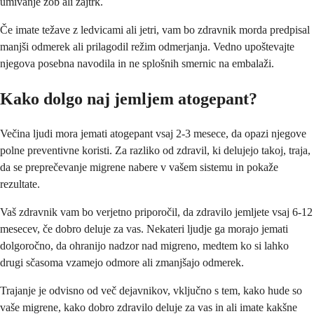
umivanje zob ali zajtrk.
Če imate težave z ledvicami ali jetri, vam bo zdravnik morda predpisal
manjši odmerek ali prilagodil režim odmerjanja. Vedno upoštevajte
njegova posebna navodila in ne splošnih smernic na embalaži.
Kako dolgo naj jemljem atogepant?
Večina ljudi mora jemati atogepant vsaj 2-3 mesece, da opazi njegove
polne preventivne koristi. Za razliko od zdravil, ki delujejo takoj, traja,
da se preprečevanje migrene nabere v vašem sistemu in pokaže
rezultate.
Vaš zdravnik vam bo verjetno priporočil, da zdravilo jemljete vsaj 6-12
mesecev, če dobro deluje za vas. Nekateri ljudje ga morajo jemati
dolgoročno, da ohranijo nadzor nad migreno, medtem ko si lahko
drugi sčasoma vzamejo odmore ali zmanjšajo odmerek.
Trajanje je odvisno od več dejavnikov, vključno s tem, kako hude so
vaše migrene, kako dobro zdravilo deluje za vas in ali imate kakšne