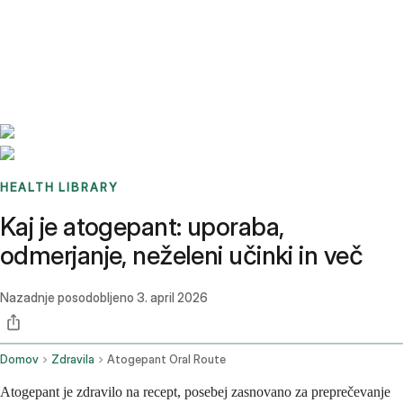
Benchmarks
Stories
FAQ
Sign up / Log in
HEALTH LIBRARY
Kaj je atogepant: uporaba,
odmerjanje, neželeni učinki in več
Nazadnje posodobljeno
3. april 2026
Domov
Zdravila
Atogepant Oral Route
Atogepant je zdravilo na recept, posebej zasnovano za preprečevanje