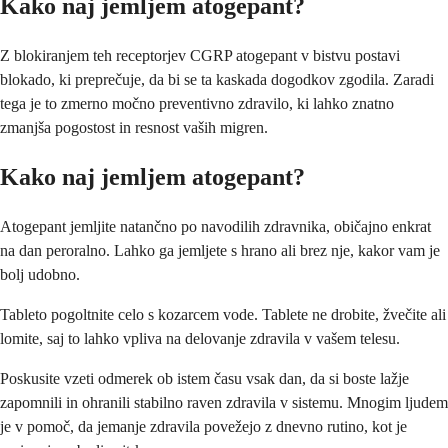
Kako naj jemljem atogepant?
Z blokiranjem teh receptorjev CGRP atogepant v bistvu postavi
blokado, ki preprečuje, da bi se ta kaskada dogodkov zgodila. Zaradi
tega je to zmerno močno preventivno zdravilo, ki lahko znatno
zmanjša pogostost in resnost vaših migren.
Kako naj jemljem atogepant?
Atogepant jemljite natančno po navodilih zdravnika, običajno enkrat
na dan peroralno. Lahko ga jemljete s hrano ali brez nje, kakor vam je
bolj udobno.
Tableto pogoltnite celo s kozarcem vode. Tablete ne drobite, žvečite ali
lomite, saj to lahko vpliva na delovanje zdravila v vašem telesu.
Poskusite vzeti odmerek ob istem času vsak dan, da si boste lažje
zapomnili in ohranili stabilno raven zdravila v sistemu. Mnogim ljudem
je v pomoč, da jemanje zdravila povežejo z dnevno rutino, kot je