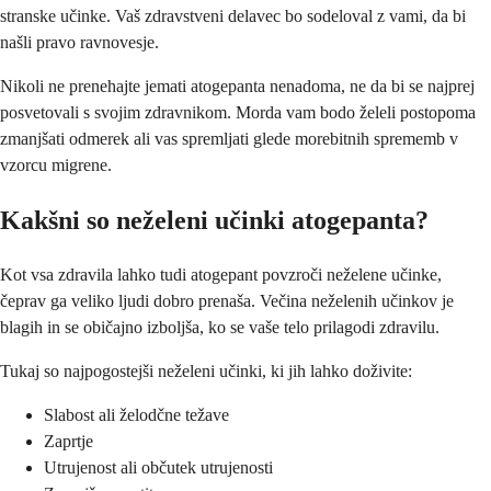
stranske učinke. Vaš zdravstveni delavec bo sodeloval z vami, da bi
našli pravo ravnovesje.
Nikoli ne prenehajte jemati atogepanta nenadoma, ne da bi se najprej
posvetovali s svojim zdravnikom. Morda vam bodo želeli postopoma
zmanjšati odmerek ali vas spremljati glede morebitnih sprememb v
vzorcu migrene.
Kakšni so neželeni učinki atogepanta?
Kot vsa zdravila lahko tudi atogepant povzroči neželene učinke,
čeprav ga veliko ljudi dobro prenaša. Večina neželenih učinkov je
blagih in se običajno izboljša, ko se vaše telo prilagodi zdravilu.
Tukaj so najpogostejši neželeni učinki, ki jih lahko doživite:
Slabost ali želodčne težave
Zaprtje
Utrujenost ali občutek utrujenosti