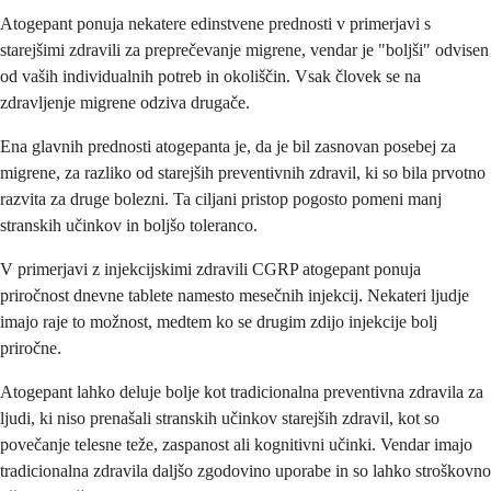
Atogepant ponuja nekatere edinstvene prednosti v primerjavi s
starejšimi zdravili za preprečevanje migrene, vendar je "boljši" odvisen
od vaših individualnih potreb in okoliščin. Vsak človek se na
zdravljenje migrene odziva drugače.
Ena glavnih prednosti atogepanta je, da je bil zasnovan posebej za
migrene, za razliko od starejših preventivnih zdravil, ki so bila prvotno
razvita za druge bolezni. Ta ciljani pristop pogosto pomeni manj
stranskih učinkov in boljšo toleranco.
V primerjavi z injekcijskimi zdravili CGRP atogepant ponuja
priročnost dnevne tablete namesto mesečnih injekcij. Nekateri ljudje
imajo raje to možnost, medtem ko se drugim zdijo injekcije bolj
priročne.
Atogepant lahko deluje bolje kot tradicionalna preventivna zdravila za
ljudi, ki niso prenašali stranskih učinkov starejših zdravil, kot so
povečanje telesne teže, zaspanost ali kognitivni učinki. Vendar imajo
tradicionalna zdravila daljšo zgodovino uporabe in so lahko stroškovno