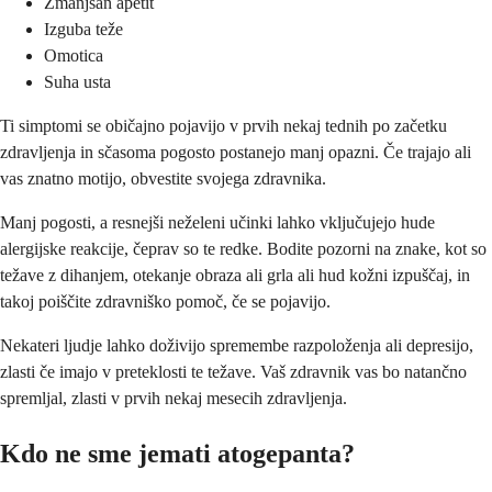
Zmanjšan apetit
Izguba teže
Omotica
Suha usta
Ti simptomi se običajno pojavijo v prvih nekaj tednih po začetku
zdravljenja in sčasoma pogosto postanejo manj opazni. Če trajajo ali
vas znatno motijo, obvestite svojega zdravnika.
Manj pogosti, a resnejši neželeni učinki lahko vključujejo hude
alergijske reakcije, čeprav so te redke. Bodite pozorni na znake, kot so
težave z dihanjem, otekanje obraza ali grla ali hud kožni izpuščaj, in
takoj poiščite zdravniško pomoč, če se pojavijo.
Nekateri ljudje lahko doživijo spremembe razpoloženja ali depresijo,
zlasti če imajo v preteklosti te težave. Vaš zdravnik vas bo natančno
spremljal, zlasti v prvih nekaj mesecih zdravljenja.
Kdo ne sme jemati atogepanta?