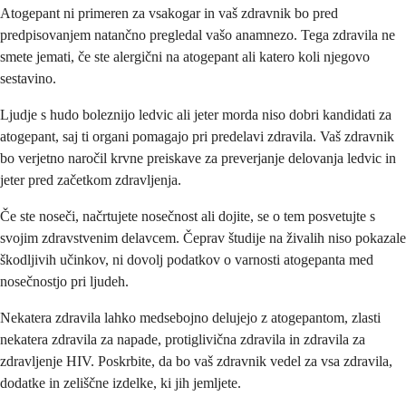
Atogepant ni primeren za vsakogar in vaš zdravnik bo pred
predpisovanjem natančno pregledal vašo anamnezo. Tega zdravila ne
smete jemati, če ste alergični na atogepant ali katero koli njegovo
sestavino.
Ljudje s hudo boleznijo ledvic ali jeter morda niso dobri kandidati za
atogepant, saj ti organi pomagajo pri predelavi zdravila. Vaš zdravnik
bo verjetno naročil krvne preiskave za preverjanje delovanja ledvic in
jeter pred začetkom zdravljenja.
Če ste noseči, načrtujete nosečnost ali dojite, se o tem posvetujte s
svojim zdravstvenim delavcem. Čeprav študije na živalih niso pokazale
škodljivih učinkov, ni dovolj podatkov o varnosti atogepanta med
nosečnostjo pri ljudeh.
Nekatera zdravila lahko medsebojno delujejo z atogepantom, zlasti
nekatera zdravila za napade, protiglivična zdravila in zdravila za
zdravljenje HIV. Poskrbite, da bo vaš zdravnik vedel za vsa zdravila,
dodatke in zeliščne izdelke, ki jih jemljete.