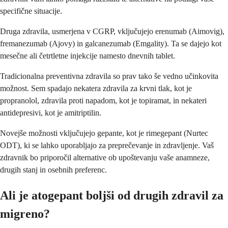
specifične situacije.
Druga zdravila, usmerjena v CGRP, vključujejo erenumab (Aimovig),
fremanezumab (Ajovy) in galcanezumab (Emgality). Ta se dajejo kot
mesečne ali četrtletne injekcije namesto dnevnih tablet.
Tradicionalna preventivna zdravila so prav tako še vedno učinkovita
možnost. Sem spadajo nekatera zdravila za krvni tlak, kot je
propranolol, zdravila proti napadom, kot je topiramat, in nekateri
antidepresivi, kot je amitriptilin.
Novejše možnosti vključujejo gepante, kot je rimegepant (Nurtec
ODT), ki se lahko uporabljajo za preprečevanje in zdravljenje. Vaš
zdravnik bo priporočil alternative ob upoštevanju vaše anamneze,
drugih stanj in osebnih preferenc.
Ali je atogepant boljši od drugih zdravil za
migreno?