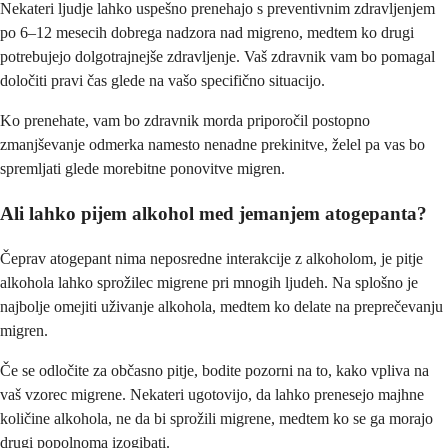
Nekateri ljudje lahko uspešno prenehajo s preventivnim zdravljenjem
po 6–12 mesecih dobrega nadzora nad migreno, medtem ko drugi
potrebujejo dolgotrajnejše zdravljenje. Vaš zdravnik vam bo pomagal
določiti pravi čas glede na vašo specifično situacijo.
Ko prenehate, vam bo zdravnik morda priporočil postopno
zmanjševanje odmerka namesto nenadne prekinitve, želel pa vas bo
spremljati glede morebitne ponovitve migren.
Ali lahko pijem alkohol med jemanjem atogepanta?
Čeprav atogepant nima neposredne interakcije z alkoholom, je pitje
alkohola lahko sprožilec migrene pri mnogih ljudeh. Na splošno je
najbolje omejiti uživanje alkohola, medtem ko delate na preprečevanju
migren.
Če se odločite za občasno pitje, bodite pozorni na to, kako vpliva na
vaš vzorec migrene. Nekateri ugotovijo, da lahko prenesejo majhne
količine alkohola, ne da bi sprožili migrene, medtem ko se ga morajo
drugi popolnoma izogibati.