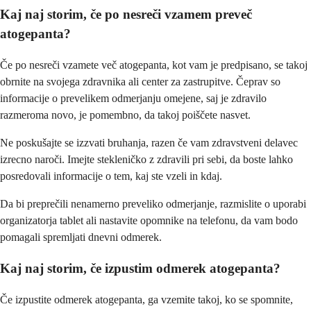
Kaj naj storim, če po nesreči vzamem preveč
atogepanta?
Če po nesreči vzamete več atogepanta, kot vam je predpisano, se takoj
obrnite na svojega zdravnika ali center za zastrupitve. Čeprav so
informacije o prevelikem odmerjanju omejene, saj je zdravilo
razmeroma novo, je pomembno, da takoj poiščete nasvet.
Ne poskušajte se izzvati bruhanja, razen če vam zdravstveni delavec
izrecno naroči. Imejte stekleničko z zdravili pri sebi, da boste lahko
posredovali informacije o tem, kaj ste vzeli in kdaj.
Da bi preprečili nenamerno preveliko odmerjanje, razmislite o uporabi
organizatorja tablet ali nastavite opomnike na telefonu, da vam bodo
pomagali spremljati dnevni odmerek.
Kaj naj storim, če izpustim odmerek atogepanta?
Če izpustite odmerek atogepanta, ga vzemite takoj, ko se spomnite,