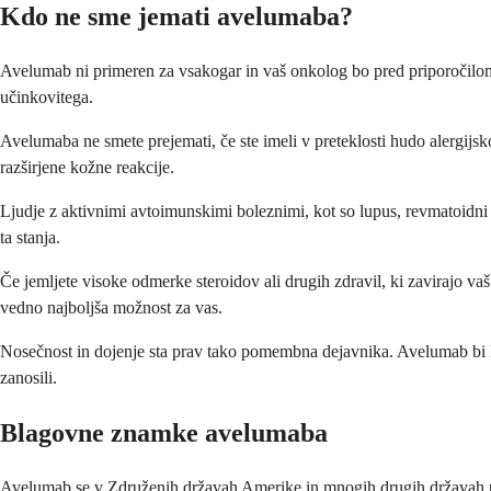
Kdo ne sme jemati avelumaba?
Avelumab ni primeren za vsakogar in vaš onkolog bo pred priporočilom
učinkovitega.
Avelumaba ne smete prejemati, če ste imeli v preteklosti hudo alergijsko
razširjene kožne reakcije.
Ljudje z aktivnimi avtoimunskimi boleznimi, kot so lupus, revmatoidni a
ta stanja.
Če jemljete visoke odmerke steroidov ali drugih zdravil, ki zavirajo va
vedno najboljša možnost za vas.
Nosečnost in dojenje sta prav tako pomembna dejavnika. Avelumab bi l
zanosili.
Blagovne znamke avelumaba
Avelumab se v Združenih državah Amerike in mnogih drugih državah pr