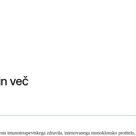
in več
vrsta imunoterapevtskega zdravila, imenovanega monoklonsko protitelo,