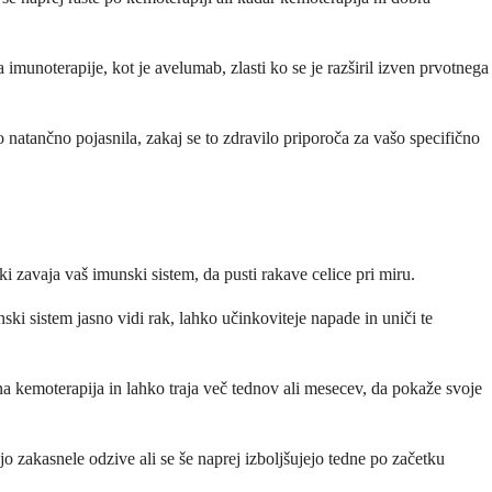
unoterapije, kot je avelumab, zlasti ko se je razširil izven prvotnega
 natančno pojasnila, zakaj se to zdravilo priporoča za vašo specifično
i zavaja vaš imunski sistem, da pusti rakave celice pri miru.
i sistem jasno vidi rak, lahko učinkoviteje napade in uniči te
a kemoterapija in lahko traja več tednov ali mesecev, da pokaže svoje
jo zakasnele odzive ali se še naprej izboljšujejo tedne po začetku