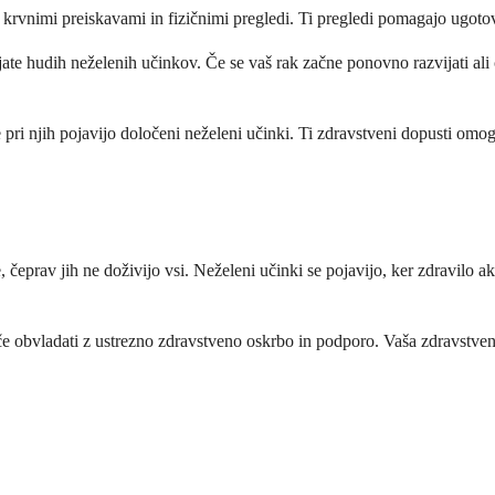
krvnimi preiskavami in fizičnimi pregledi. Ti pregledi pomagajo ugotovit
ljate hudih neželenih učinkov. Če se vaš rak začne ponovno razvijati ali
e pri njih pojavijo določeni neželeni učinki. Ti zdravstveni dopusti om
eprav jih ne doživijo vsi. Neželeni učinki se pojavijo, ker zdravilo akt
če obvladati z ustrezno zdravstveno oskrbo in podporo. Vaša zdravstvena