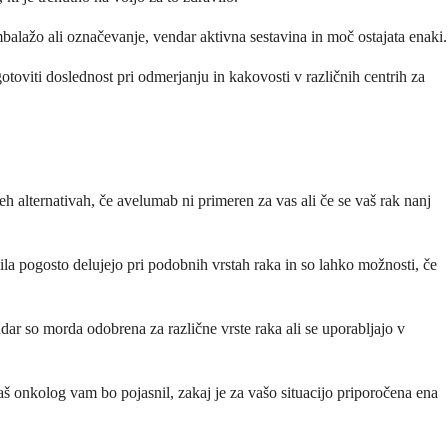
alažo ali označevanje, vendar aktivna sestavina in moč ostajata enaki.
toviti doslednost pri odmerjanju in kakovosti v različnih centrih za
h alternativah, če avelumab ni primeren za vas ali če se vaš rak nanj
a pogosto delujejo pri podobnih vrstah raka in so lahko možnosti, če
ar so morda odobrena za različne vrste raka ali se uporabljajo v
Vaš onkolog vam bo pojasnil, zakaj je za vašo situacijo priporočena ena