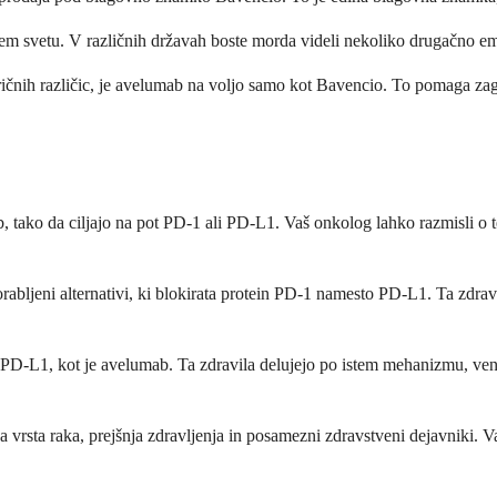
em svetu. V različnih državah boste morda videli nekoliko drugačno emb
ričnih različic, je avelumab na voljo samo kot Bavencio. To pomaga zago
 tako da ciljajo na pot PD-1 ali PD-L1. Vaš onkolog lahko razmisli o te
ljeni alternativi, ki blokirata protein PD-1 namesto PD-L1. Ta zdravil
 PD-L1, kot je avelumab. Ta zdravila delujejo po istem mehanizmu, vend
na vrsta raka, prejšnja zdravljenja in posamezni zdravstveni dejavniki. 