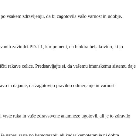
n po vsakem zdravljenju, da bi zagotovila vašo varnost in udobje.
vanih zaviralci PD-L1, kar pomeni, da blokira beljakovino, ki jo
ti rakave celice. Predstavljajte si, da vašemu imunskemu sistemu daje
pravo in dajanje, da zagotovijo pravilno odmerjanje in varnost.
 vrste raka in vaše zdravstvene anamneze ugotovil, ali je to zdravilo
še naprej raste po kemoterapiji ali kadar kemoterapija ni dobra