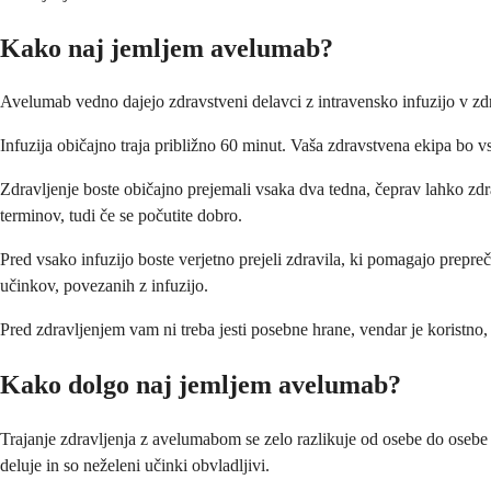
Kako naj jemljem avelumab?
Avelumab vedno dajejo zdravstveni delavci z intravensko infuzijo v zdr
Infuzija običajno traja približno 60 minut. Vaša zdravstvena ekipa bo vst
Zdravljenje boste običajno prejemali vsaka dva tedna, čeprav lahko zdr
terminov, tudi če se počutite dobro.
Pred vsako infuzijo boste verjetno prejeli zdravila, ki pomagajo prepreč
učinkov, povezanih z infuzijo.
Pred zdravljenjem vam ni treba jesti posebne hrane, vendar je koristno, 
Kako dolgo naj jemljem avelumab?
Trajanje zdravljenja z avelumabom se zelo razlikuje od osebe do osebe i
deluje in so neželeni učinki obvladljivi.