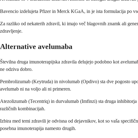
Bavencio izdelujeta Pfizer in Merck KGaA, in je ista formulacija po vs
Za razliko od nekaterih zdravil, ki imajo več blagovnih znamk ali gene
zdravljenje.
Alternative avelumaba
Številna druga imunoterapijska zdravila delujejo podobno kot avelumab,
ne odziva dobro.
Pembrolizumab (Keytruda) in nivolumab (Opdivo) sta dve pogosto uporab
avelumab ni na voljo ali ni primeren.
Atezolizumab (Tecentriq) in durvalumab (Imfinzi) sta druga inhibitorja
različnih kombinacijah.
Izbira med temi zdravili je odvisna od dejavnikov, kot so vaša specifič
posebna imunoterapija namesto drugih.