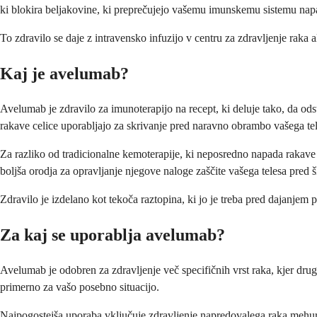
ki blokira beljakovine, ki preprečujejo vašemu imunskemu sistemu napa
To zdravilo se daje z intravensko infuzijo v centru za zdravljenje raka
Kaj je avelumab?
Avelumab je zdravilo za imunoterapijo na recept, ki deluje tako, da od
rakave celice uporabljajo za skrivanje pred naravno obrambo vašega tel
Za razliko od tradicionalne kemoterapije, ki neposredno napada rakave
boljša orodja za opravljanje njegove naloge zaščite vašega telesa pred š
Zdravilo je izdelano kot tekoča raztopina, ki jo je treba pred dajanjem p
Za kaj se uporablja avelumab?
Avelumab je odobren za zdravljenje več specifičnih vrst raka, kjer drug
primerno za vašo posebno situacijo.
Najpogostejša uporaba vključuje zdravljenje napredovalega raka mehurja, 