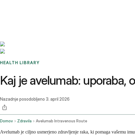
Benchmarks
Stories
FAQ
Sign up / Log in
HEALTH LIBRARY
Kaj je avelumab: uporaba, o
Nazadnje posodobljeno
3. april 2026
Domov
Zdravila
Avelumab Intravenous Route
Avelumab je ciljno usmerjeno zdravljenje raka, ki pomaga vašemu imun