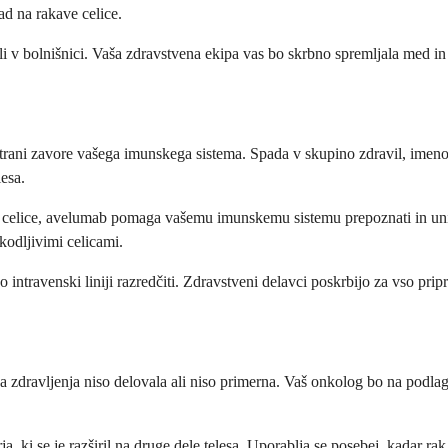
d na rakave celice.
 ali v bolnišnici. Vaša zdravstvena ekipa vas bo skrbno spremljala med i
strani zavore vašega imunskega sistema. Spada v skupino zdravil, imeno
esa.
 celice, avelumab pomaga vašemu imunskemu sistemu prepoznati in uniči
kodljivimi celicami.
o intravenski liniji razredčiti. Zdravstveni delavci poskrbijo za vso pri
a zdravljenja niso delovala ali niso primerna. Vaš onkolog bo na podlagi
ki se je razširil na druge dele telesa. Uporablja se posebej, kadar rak 