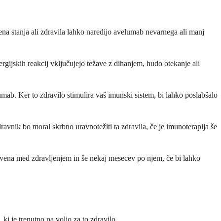
a stanja ali zdravila lahko naredijo avelumab nevarnega ali manj
ergijskih reakcij vključujejo težave z dihanjem, hudo otekanje ali
umab. Ker to zdravilo stimulira vaš imunski sistem, bi lahko poslabšalo
avnik bo moral skrbno uravnotežiti ta zdravila, če je imunoterapija še
tvena med zdravljenjem in še nekaj mesecev po njem, če bi lahko
je trenutno na voljo za to zdravilo.