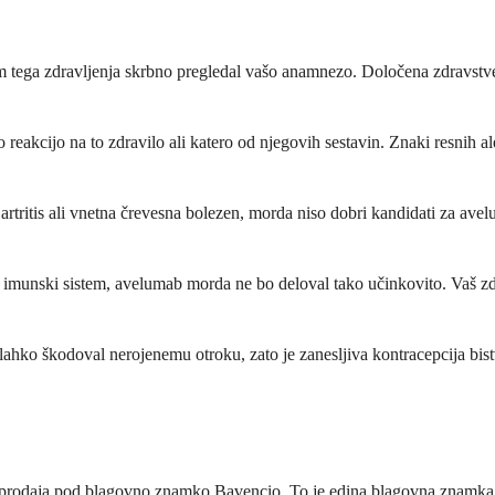
 tega zdravljenja skrbno pregledal vašo anamnezo. Določena zdravstven
 reakcijo na to zdravilo ali katero od njegovih sestavin. Znaki resnih al
rtritis ali vnetna črevesna bolezen, morda niso dobri kandidati za avel
š imunski sistem, avelumab morda ne bo deloval tako učinkovito. Vaš zdr
ahko škodoval nerojenemu otroku, zato je zanesljiva kontracepcija bis
odaja pod blagovno znamko Bavencio. To je edina blagovna znamka, ki 