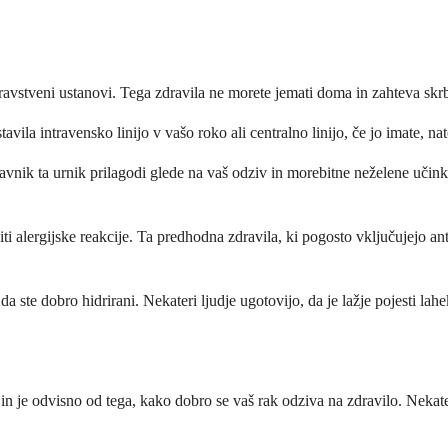
avstveni ustanovi. Tega zdravila ne morete jemati doma in zahteva skrb
avila intravensko linijo v vašo roko ali centralno linijo, če jo imate, na
avnik ta urnik prilagodi glede na vaš odziv in morebitne neželene učink
iti alergijske reakcije. Ta predhodna zdravila, ki pogosto vključujejo a
da ste dobro hidrirani. Nekateri ljudje ugotovijo, da je lažje pojesti la
n je odvisno od tega, kako dobro se vaš rak odziva na zdravilo. Nekateri