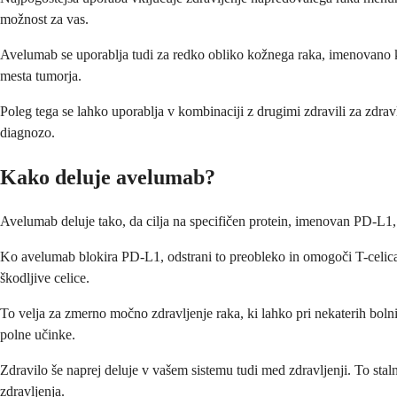
možnost za vas.
Avelumab se uporablja tudi za redko obliko kožnega raka, imenovano kar
mesta tumorja.
Poleg tega se lahko uporablja v kombinaciji z drugimi zdravili za zdrav
diagnozo.
Kako deluje avelumab?
Avelumab deluje tako, da cilja na specifičen protein, imenovan PD-L1, ki
Ko avelumab blokira PD-L1, odstrani to preobleko in omogoči T-celicam
škodljive celice.
To velja za zmerno močno zdravljenje raka, ki lahko pri nekaterih bol
polne učinke.
Zdravilo še naprej deluje v vašem sistemu tudi med zdravljenji. To staln
zdravljenja.