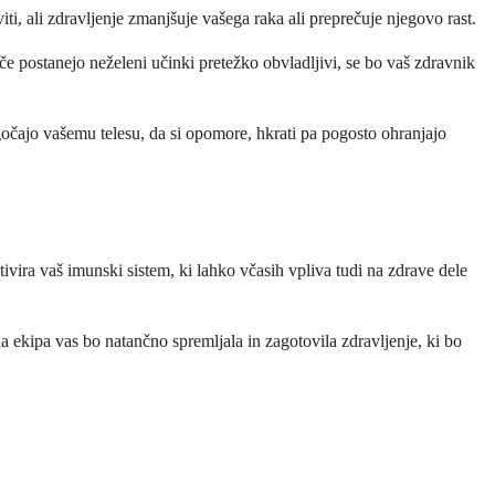
i, ali zdravljenje zmanjšuje vašega raka ali preprečuje njegovo rast.
 če postanejo neželeni učinki pretežko obvladljivi, se bo vaš zdravnik
ogočajo vašemu telesu, da si opomore, hkrati pa pogosto ohranjajo
ivira vaš imunski sistem, ki lahko včasih vpliva tudi na zdrave dele
 ekipa vas bo natančno spremljala in zagotovila zdravljenje, ki bo