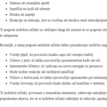
Slabost ali zmanjšan apetit
Izpuščaj na koži ali srbenje
Driska ali zaprtje
Reakcije na infuzijo, kot so vročina ali mrzlica med zdravljenjem
Ti pogosti neželeni učinki so običajno blagi do zmerni in se pogosto izb
te simptome.
Resnejši, a manj pogosti neželeni učinki lahko prizadenejo različne org
Vnetje pljuč, ki povzroča kratko sapo ali vztrajen kašelj
Težave z jetri, ki lahko povzročijo porumenelost kože ali oči
Spremembe ščitnice, ki vplivajo na raven energije in presnovo
Hude kožne reakcije ali razširjeni izpuščaji
Težave z ledvicami, ki lahko povzročijo spremembe pri uriniranj
Vnetje črevesja, ki povzroča hudo drisko ali bolečine v trebuhu
Ti neželeni učinki, povezani z imunskim sistemom, zahtevajo takojšnjo 
popolnoma okreva, ko se ti neželeni učinki odkrijejo in zdravijo zgodaj