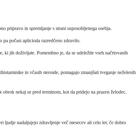
no pripravo in spremljanje s strani usposobljenega osebja.
to pa počasi aplicirala razredčeno zdravilo.
e, ki jih doživljate. Pomembno je, da se udeležite vseh načrtovanih
ntihistaminike in včasih steroide, pomagajo zmanjšati tveganje neželenih
hek obrok nekaj ur pred terminom, kot da pridejo na prazen želodec.
 ljudje nadaljujejo zdravljenje več mesecev ali celo let, če dobro