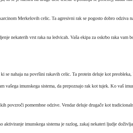
cinom Merkelovih celic. Ta agresivni rak se pogosto dobro odziva na im
ljenje nekaterih vrst raka na ledvicah. Vaša ekipa za oskrbo raka vam bo
 se nahaja na površini rakavih celic. Ta protein deluje kot preobleka, k
 vašega imunskega sistema, da prepoznajo rak kot tujek. Ko vaš imunsk
nikih povzroči pomembne odzive. Vendar deluje drugače kot tradicionaln
o aktiviranje imunskega sistema je razlog, zakaj nekateri ljudje doživlja