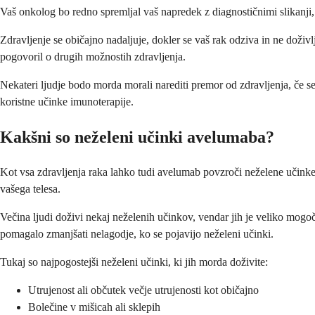
Vaš onkolog bo redno spremljal vaš napredek z diagnostičnimi slikanji, 
Zdravljenje se običajno nadaljuje, dokler se vaš rak odziva in ne doživ
pogovoril o drugih možnostih zdravljenja.
Nekateri ljudje bodo morda morali narediti premor od zdravljenja, če s
koristne učinke imunoterapije.
Kakšni so neželeni učinki avelumaba?
Kot vsa zdravljenja raka lahko tudi avelumab povzroči neželene učinke, č
vašega telesa.
Večina ljudi doživi nekaj neželenih učinkov, vendar jih je veliko mogo
pomagalo zmanjšati nelagodje, ko se pojavijo neželeni učinki.
Tukaj so najpogostejši neželeni učinki, ki jih morda doživite:
Utrujenost ali občutek večje utrujenosti kot običajno
Bolečine v mišicah ali sklepih