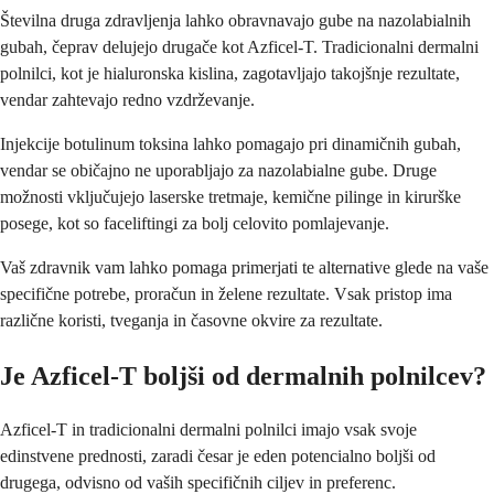
Številna druga zdravljenja lahko obravnavajo gube na nazolabialnih
gubah, čeprav delujejo drugače kot Azficel-T. Tradicionalni dermalni
polnilci, kot je hialuronska kislina, zagotavljajo takojšnje rezultate,
vendar zahtevajo redno vzdrževanje.
Injekcije botulinum toksina lahko pomagajo pri dinamičnih gubah,
vendar se običajno ne uporabljajo za nazolabialne gube. Druge
možnosti vključujejo laserske tretmaje, kemične pilinge in kirurške
posege, kot so faceliftingi za bolj celovito pomlajevanje.
Vaš zdravnik vam lahko pomaga primerjati te alternative glede na vaše
specifične potrebe, proračun in želene rezultate. Vsak pristop ima
različne koristi, tveganja in časovne okvire za rezultate.
Je Azficel-T boljši od dermalnih polnilcev?
Azficel-T in tradicionalni dermalni polnilci imajo vsak svoje
edinstvene prednosti, zaradi česar je eden potencialno boljši od
drugega, odvisno od vaših specifičnih ciljev in preferenc.