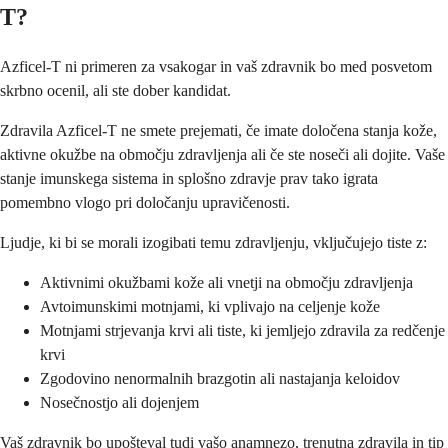
T?
Azficel-T ni primeren za vsakogar in vaš zdravnik bo med posvetom
skrbno ocenil, ali ste dober kandidat.
Zdravila Azficel-T ne smete prejemati, če imate določena stanja kože,
aktivne okužbe na območju zdravljenja ali če ste noseči ali dojite. Vaše
stanje imunskega sistema in splošno zdravje prav tako igrata
pomembno vlogo pri določanju upravičenosti.
Ljudje, ki bi se morali izogibati temu zdravljenju, vključujejo tiste z:
Aktivnimi okužbami kože ali vnetji na območju zdravljenja
Avtoimunskimi motnjami, ki vplivajo na celjenje kože
Motnjami strjevanja krvi ali tiste, ki jemljejo zdravila za redčenje
krvi
Zgodovino nenormalnih brazgotin ali nastajanja keloidov
Nosečnostjo ali dojenjem
Vaš zdravnik bo upošteval tudi vašo anamnezo, trenutna zdravila in tip