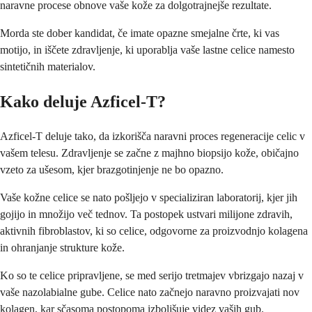
naravne procese obnove vaše kože za dolgotrajnejše rezultate.
Morda ste dober kandidat, če imate opazne smejalne črte, ki vas
motijo, in iščete zdravljenje, ki uporablja vaše lastne celice namesto
sintetičnih materialov.
Kako deluje Azficel-T?
Azficel-T deluje tako, da izkorišča naravni proces regeneracije celic v
vašem telesu. Zdravljenje se začne z majhno biopsijo kože, običajno
vzeto za ušesom, kjer brazgotinjenje ne bo opazno.
Vaše kožne celice se nato pošljejo v specializiran laboratorij, kjer jih
gojijo in množijo več tednov. Ta postopek ustvari milijone zdravih,
aktivnih fibroblastov, ki so celice, odgovorne za proizvodnjo kolagena
in ohranjanje strukture kože.
Ko so te celice pripravljene, se med serijo tretmajev vbrizgajo nazaj v
vaše nazolabialne gube. Celice nato začnejo naravno proizvajati nov
kolagen, kar sčasoma postopoma izboljšuje videz vaših gub.