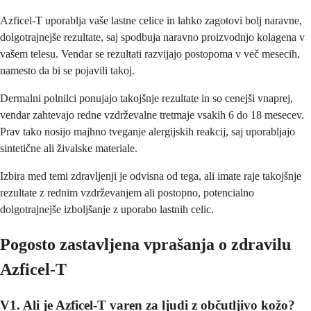
Azficel-T uporablja vaše lastne celice in lahko zagotovi bolj naravne,
dolgotrajnejše rezultate, saj spodbuja naravno proizvodnjo kolagena v
vašem telesu. Vendar se rezultati razvijajo postopoma v več mesecih,
namesto da bi se pojavili takoj.
Dermalni polnilci ponujajo takojšnje rezultate in so cenejši vnaprej,
vendar zahtevajo redne vzdrževalne tretmaje vsakih 6 do 18 mesecev.
Prav tako nosijo majhno tveganje alergijskih reakcij, saj uporabljajo
sintetične ali živalske materiale.
Izbira med temi zdravljenji je odvisna od tega, ali imate raje takojšnje
rezultate z rednim vzdrževanjem ali postopno, potencialno
dolgotrajnejše izboljšanje z uporabo lastnih celic.
Pogosto zastavljena vprašanja o zdravilu
Azficel-T
V1. Ali je Azficel-T varen za ljudi z občutljivo kožo?