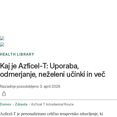
Benchmarks
Stories
FAQ
Sign up / Log in
HEALTH LIBRARY
Kaj je Azficel-T: Uporaba,
odmerjanje, neželeni učinki in več
Nazadnje posodobljeno
3. april 2026
Domov
Zdravila
Azficel T Intradermal Route
Azficel-T je personalizirano celično terapevtsko zdravljenje, ki