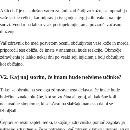
Azficel-T je na splošno varen za ljudi z občutljivo kožo, saj uporablja
vaše lastne celice, kar odpravlja tveganje alergijskih reakcij na tuje
snovi. Vendar pa lahko vsak postopek injiciranja povzroči začasno
draženje.
Vaš zdravnik bo med posvetom ocenil občutljivost vaše kože in morda
priporočil test obliža, če imate v anamnezi hude reakcije. Območje
zdravljenja je lahko nekaj dni po vsaki seji injiciranja bolj občutljivo
kot običajno.
V2. Kaj naj storim, če imam hude neželene učinke?
Takoj se obrnite na svojega zdravstvenega delavca, če imate hude
bolečine, znake okužbe, kot so vročina ali gnoj, ali kakršne koli
nenavadne simptome, ki se sčasoma slabšajo namesto da bi se
izboljšali.
Čeprav so resni zapleti redki, takojšnja zdravniška pomoč zagotavlja
ustrezno zdravljenje, če je potrebno. Vaš zdravnik lahko ugotovi, ali so