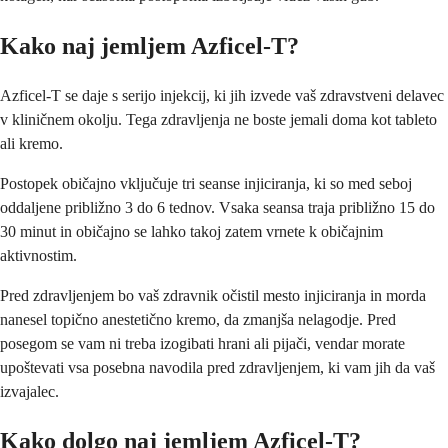
Kako naj jemljem Azficel-T?
Azficel-T se daje s serijo injekcij, ki jih izvede vaš zdravstveni delavec
v kliničnem okolju. Tega zdravljenja ne boste jemali doma kot tableto
ali kremo.
Postopek običajno vključuje tri seanse injiciranja, ki so med seboj
oddaljene približno 3 do 6 tednov. Vsaka seansa traja približno 15 do
30 minut in običajno se lahko takoj zatem vrnete k običajnim
aktivnostim.
Pred zdravljenjem bo vaš zdravnik očistil mesto injiciranja in morda
nanesel topično anestetično kremo, da zmanjša nelagodje. Pred
posegom se vam ni treba izogibati hrani ali pijači, vendar morate
upoštevati vsa posebna navodila pred zdravljenjem, ki vam jih da vaš
izvajalec.
Kako dolgo naj jemljem Azficel-T?