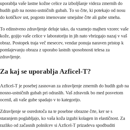
uporablja vaše lastne kožne celice za izboljšanje videza zmernih do
hudih gub na nosno-ustničnih gubah. To so črte, ki potekajo od nosu
do kotičkov ust, pogosto imenovane smejalne črte ali gube smeha.
To edinstveno zdravljenje deluje tako, da vzamejo majhen vzorec vaše
kože, gojijo vaše celice v laboratoriju in jih nato vbrizgajo nazaj v vaš
obraz. Postopek traja več mesecev, vendar ponuja naraven pristop k
pomlajevanju obraza z uporabo lastnih sposobnosti telesa za
zdravljenje.
Za kaj se uporablja Azficel-T?
Azficel-T je posebej zasnovan za zdravljenje zmernih do hudih gub na
nosno-ustničnih gubah pri odraslih. Vaš zdravnik bo med posvetom
ocenil, ali vaše gube spadajo v to kategorijo.
Zdravljenje se osredotoča na te posebne obrazne črte, ker se s
staranjem poglabljajo, ko vaša koža izgubi kolagen in elastičnost. Za
razliko od začasnih polnilcev si Azficel-T prizadeva spodbuditi