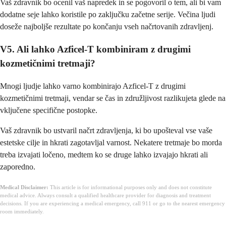
Vaš zdravnik bo ocenil vaš napredek in se pogovoril o tem, ali bi vam
dodatne seje lahko koristile po zaključku začetne serije. Večina ljudi
doseže najboljše rezultate po končanju vseh načrtovanih zdravljenj.
V5. Ali lahko Azficel-T kombiniram z drugimi
kozmetičnimi tretmaji?
Mnogi ljudje lahko varno kombinirajo Azficel-T z drugimi
kozmetičnimi tretmaji, vendar se čas in združljivost razlikujeta glede na
vključene specifične postopke.
Vaš zdravnik bo ustvaril načrt zdravljenja, ki bo upošteval vse vaše
estetske cilje in hkrati zagotavljal varnost. Nekatere tretmaje bo morda
treba izvajati ločeno, medtem ko se druge lahko izvajajo hkrati ali
zaporedno.
Medical Disclaimer:
This article is for informational purposes only and does not constitute
medical advice. Always consult a qualified healthcare provider for diagnosis and treatment
decisions. If you are experiencing a medical emergency, call 911 or go to the nearest emergency
room immediately.