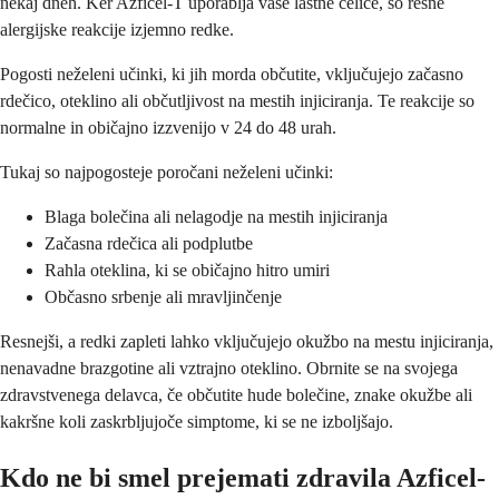
nekaj dneh. Ker Azficel-T uporablja vaše lastne celice, so resne
alergijske reakcije izjemno redke.
Pogosti neželeni učinki, ki jih morda občutite, vključujejo začasno
rdečico, oteklino ali občutljivost na mestih injiciranja. Te reakcije so
normalne in običajno izzvenijo v 24 do 48 urah.
Tukaj so najpogosteje poročani neželeni učinki:
Blaga bolečina ali nelagodje na mestih injiciranja
Začasna rdečica ali podplutbe
Rahla oteklina, ki se običajno hitro umiri
Občasno srbenje ali mravljinčenje
Resnejši, a redki zapleti lahko vključujejo okužbo na mestu injiciranja,
nenavadne brazgotine ali vztrajno oteklino. Obrnite se na svojega
zdravstvenega delavca, če občutite hude bolečine, znake okužbe ali
kakršne koli zaskrbljujoče simptome, ki se ne izboljšajo.
Kdo ne bi smel prejemati zdravila Azficel-