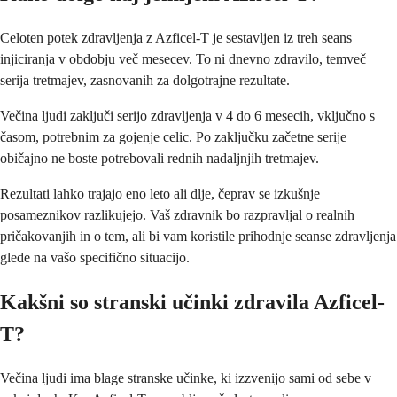
Celoten potek zdravljenja z Azficel-T je sestavljen iz treh seans
injiciranja v obdobju več mesecev. To ni dnevno zdravilo, temveč
serija tretmajev, zasnovanih za dolgotrajne rezultate.
Večina ljudi zaključi serijo zdravljenja v 4 do 6 mesecih, vključno s
časom, potrebnim za gojenje celic. Po zaključku začetne serije
običajno ne boste potrebovali rednih nadaljnjih tretmajev.
Rezultati lahko trajajo eno leto ali dlje, čeprav se izkušnje
posameznikov razlikujejo. Vaš zdravnik bo razpravljal o realnih
pričakovanjih in o tem, ali bi vam koristile prihodnje seanse zdravljenja
glede na vašo specifično situacijo.
Kakšni so stranski učinki zdravila Azficel-
T?
Večina ljudi ima blage stranske učinke, ki izzvenijo sami od sebe v