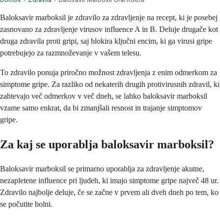
Baloksavir marboksil je zdravilo za zdravljenje na recept, ki je posebej
zasnovano za zdravljenje virusov influence A in B. Deluje drugače kot
druga zdravila proti gripi, saj blokira ključni encim, ki ga virusi gripe
potrebujejo za razmnoževanje v vašem telesu.
To zdravilo ponuja priročno možnost zdravljenja z enim odmerkom za
simptome gripe. Za razliko od nekaterih drugih protivirusnih zdravil, ki
zahtevajo več odmerkov v več dneh, se lahko baloksavir marboksil
vzame samo enkrat, da bi zmanjšali resnost in trajanje simptomov
gripe.
Za kaj se uporablja baloksavir marboksil?
Baloksavir marboksil se primarno uporablja za zdravljenje akutne,
nezapletene influence pri ljudeh, ki imajo simptome gripe največ 48 ur.
Zdravilo najbolje deluje, če se začne v prvem ali dveh dneh po tem, ko
se počutite bolni.