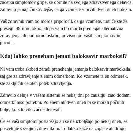
začetka simptomov gripe, se obrnite na svojega zdravstvenega delavca.
Zdravilo je najučinkovitejše, če ga vzamete v prvih dveh dneh bolezni.
Vaš zdravnik vam bo morda priporočil, da ga vzamete, tudi če ste že
presegli 48-urno okno, ali pa vam bo morda predlagal alternativna
zdravljenja ali podporno oskrbo, odvisno od vaših simptomov in
počutja.
Kdaj lahko preneham jemati baloksavir marboksil?
Ni vam treba skrbeti zaradi prenehanja jemanja baloksavir marboksila,
saj gre za zdravljenje z enim odmerkom. Ko vzamete ta en odmerek,
ste zaključili celoten potek zdravljenja.
Zdravilo deluje v vašem sistemu še nekaj dni po zaužitju, zato dodatni
odmerki niso potrebni. Po enem ali dveh dneh bi se morali počutiti
bolje, ko zdravilo začne delovati.
Če se vaši simptomi poslabšajo ali se ne izboljšajo po nekaj dneh, se
posvetujte s svojim zdravnikom. To lahko kaže na zaplete ali drugo