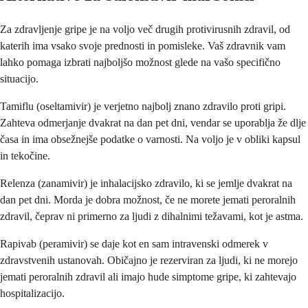
Za zdravljenje gripe je na voljo več drugih protivirusnih zdravil, od
katerih ima vsako svoje prednosti in pomisleke. Vaš zdravnik vam
lahko pomaga izbrati najboljšo možnost glede na vašo specifično
situacijo.
Tamiflu (oseltamivir) je verjetno najbolj znano zdravilo proti gripi.
Zahteva odmerjanje dvakrat na dan pet dni, vendar se uporablja že dlje
časa in ima obsežnejše podatke o varnosti. Na voljo je v obliki kapsul
in tekočine.
Relenza (zanamivir) je inhalacijsko zdravilo, ki se jemlje dvakrat na
dan pet dni. Morda je dobra možnost, če ne morete jemati peroralnih
zdravil, čeprav ni primerno za ljudi z dihalnimi težavami, kot je astma.
Rapivab (peramivir) se daje kot en sam intravenski odmerek v
zdravstvenih ustanovah. Običajno je rezerviran za ljudi, ki ne morejo
jemati peroralnih zdravil ali imajo hude simptome gripe, ki zahtevajo
hospitalizacijo.