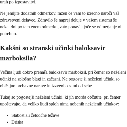
urah po izpostavitvi.
Ne jemljite dodatnih odmerkov, razen če vam to izrecno naroči vaš
zdravstveni delavec. Zdravilo še naprej deluje v vašem sistemu še
nekaj dni po tem enem odmerku, zato ponavljajoče se odmerjanje ni
potrebno.
Kakšni so stranski učinki baloksavir
marboksila?
Večina ljudi dobro prenaša baloksavir marboksil, pri čemer so neželeni
učinki na splošno blagi in začasni. Najpogostejši neželeni učinki so
običajno prebavne narave in izzvenijo sami od sebe.
Tukaj so pogostejši neželeni učinki, ki jih morda občutite, pri čemer
upoštevajte, da veliko ljudi sploh nima nobenih neželenih učinkov:
Slabost ali želodčne težave
Driska