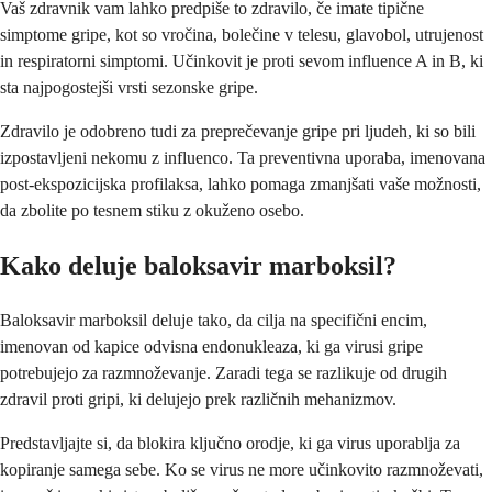
Vaš zdravnik vam lahko predpiše to zdravilo, če imate tipične
simptome gripe, kot so vročina, bolečine v telesu, glavobol, utrujenost
in respiratorni simptomi. Učinkovit je proti sevom influence A in B, ki
sta najpogostejši vrsti sezonske gripe.
Zdravilo je odobreno tudi za preprečevanje gripe pri ljudeh, ki so bili
izpostavljeni nekomu z influenco. Ta preventivna uporaba, imenovana
post-ekspozicijska profilaksa, lahko pomaga zmanjšati vaše možnosti,
da zbolite po tesnem stiku z okuženo osebo.
Kako deluje baloksavir marboksil?
Baloksavir marboksil deluje tako, da cilja na specifični encim,
imenovan od kapice odvisna endonukleaza, ki ga virusi gripe
potrebujejo za razmnoževanje. Zaradi tega se razlikuje od drugih
zdravil proti gripi, ki delujejo prek različnih mehanizmov.
Predstavljajte si, da blokira ključno orodje, ki ga virus uporablja za
kopiranje samega sebe. Ko se virus ne more učinkovito razmnoževati,