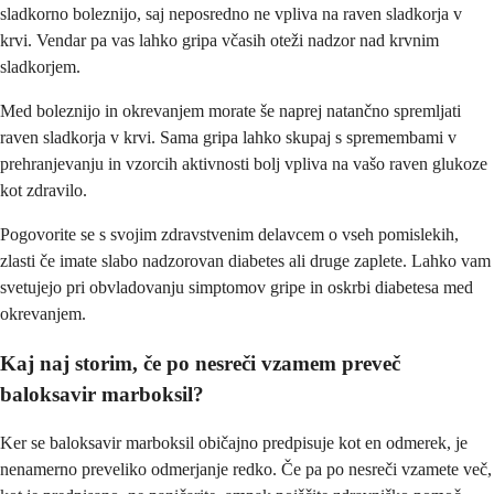
sladkorno boleznijo, saj neposredno ne vpliva na raven sladkorja v
krvi. Vendar pa vas lahko gripa včasih oteži nadzor nad krvnim
sladkorjem.
Med boleznijo in okrevanjem morate še naprej natančno spremljati
raven sladkorja v krvi. Sama gripa lahko skupaj s spremembami v
prehranjevanju in vzorcih aktivnosti bolj vpliva na vašo raven glukoze
kot zdravilo.
Pogovorite se s svojim zdravstvenim delavcem o vseh pomislekih,
zlasti če imate slabo nadzorovan diabetes ali druge zaplete. Lahko vam
svetujejo pri obvladovanju simptomov gripe in oskrbi diabetesa med
okrevanjem.
Kaj naj storim, če po nesreči vzamem preveč
baloksavir marboksil?
Ker se baloksavir marboksil običajno predpisuje kot en odmerek, je
nenamerno preveliko odmerjanje redko. Če pa po nesreči vzamete več,