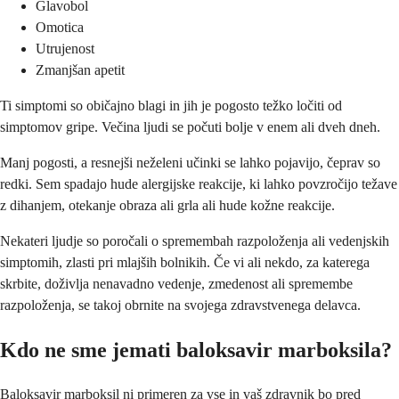
Glavobol
Omotica
Utrujenost
Zmanjšan apetit
Ti simptomi so običajno blagi in jih je pogosto težko ločiti od
simptomov gripe. Večina ljudi se počuti bolje v enem ali dveh dneh.
Manj pogosti, a resnejši neželeni učinki se lahko pojavijo, čeprav so
redki. Sem spadajo hude alergijske reakcije, ki lahko povzročijo težave
z dihanjem, otekanje obraza ali grla ali hude kožne reakcije.
Nekateri ljudje so poročali o spremembah razpoloženja ali vedenjskih
simptomih, zlasti pri mlajših bolnikih. Če vi ali nekdo, za katerega
skrbite, doživlja nenavadno vedenje, zmedenost ali spremembe
razpoloženja, se takoj obrnite na svojega zdravstvenega delavca.
Kdo ne sme jemati baloksavir marboksila?
Baloksavir marboksil ni primeren za vse in vaš zdravnik bo pred