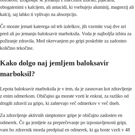
obogatenimi s kalcijem, ali antacidi, ki vsebujejo aluminij, magnezij ali
kalcij, saj lahko ti vplivajo na absorpcijo.
Če morate jemati katerega od teh izdelkov, jih vzemite vsaj dve uri
pred ali po jemanju baloksavir marboksila. Voda je najboljša izbira za
požiranje zdravila. Med okrevanjem po gripi poskrbite za zadostno
količino tekočine.
Kako dolgo naj jemljem baloksavir
marboksil?
Lepota baloksavir marboksila je v tem, da je zasnovan kot zdravljenje
z enim odmerkom. Običajno ga morate vzeti le enkrat, za razliko od
drugih zdravil za gripo, ki zahtevajo več odmerkov v več dneh.
Za zdravljenje aktivnih simptomov gripe je običajno zadosten en
odmerek. Če ga jemljete za preprečevanje po izpostavljenosti gripi,
vam bo zdravnik morda predpisal en odmerek, ki ga boste vzeli v 48