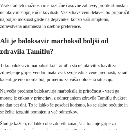
Vsaka od teh možnosti ima različne časovne zahteve, profile stranskih
učinkov in stopnje učinkovitosti. Vaš zdravstveni delavec bo priporočil
najboljšo možnost glede na dejavnike, kot so vaši simptomi,
zdravstvena anamneza in osebne preference.
Ali je baloksavir marboksil boljši od
zdravila Tamiflu?
Tako baloksavir marboksil kot Tamiflu sta učinkoviti zdravili za
zdravljenje gripe, vendar imata vsak svoje edinstvene prednosti, zaradi
katerih je eno morda bolj primerno za vašo določeno situacijo.
Največja prednost baloksavirja marboksila je priročnost - vzeti ga
morate le enkrat v primerjavi z odmerjanjem zdravila Tamiflu dvakrat
na dan pet dni. To je lahko še posebej koristno, ko se slabo počutite in
se želite izogniti pomnjenju več odmerkov.
Študije kažejo, da lahko obe zdravili zmanjšata trajanje gripe za