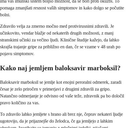
ima vaš imunski sistem boljšo možnost, da se bori proti okužbi. To
pomaga zmanjšati resnost vaših simptomov in kako dolgo se počutite
bolni.
Zdravilo velja za zmerno močno med protivirusnimi zdravili. Je
učinkovito, vendar blažje od nekaterih drugih možnosti, z manj
stranskimi učinki za večino ljudi. Klinične študije kažejo, da lahko
skrajša trajanje gripe za približno en dan, če se vzame v 48 urah po
pojavu simptomov.
Kako naj jemljem baloksavir marboksil?
Baloksavir marboksil se jemlje kot enojni peroralni odmerek, zaradi
česar je zelo priročen v primerjavi z drugimi zdravili za gripo.
Natančno odmerjanje je odvisno od vaše teže, zdravnik pa bo določil
pravo količino za vas.
To zdravilo lahko jemljete s hrano ali brez nje, čeprav nekateri ljudje
ugotovijo, da je prijaznejše do želodca, če ga jemljejo z lahkim
obrokom. Izogibajte se jemanju z mlečnimi izdelki, pijačami,