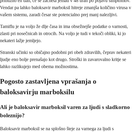
približno en dan, če se začneta jemati v 48 urah po pojavu simptomov.
Vendar pa lahko baloksavir marboksil hitreje zmanjša količino virusa v
vašem sistemu, zaradi česar ste potencialno prej manj nalezljivi.
Tamiflu je na voljo že dlje časa in ima obsežnejše podatke o varnosti,
zlasti pri nosečnicah in otrocih. Na voljo je tudi v tekoči obliki, ki jo
nekateri lažje jemljejo.
Stranski učinki so običajno podobni pri obeh zdravilih, čeprav nekateri
ljudje eno bolje prenašajo kot drugo. Stroški in zavarovalno kritje se
lahko razlikujejo med obema možnostima.
Pogosto zastavljena vprašanja o
baloksavirju marboksilu
Ali je baloksavir marboksil varen za ljudi s sladkorno
boleznijo?
Baloksavir marboksil se na splošno šteje za varnega za ljudi s