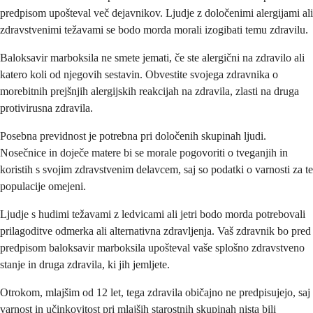
predpisom upošteval več dejavnikov. Ljudje z določenimi alergijami ali
zdravstvenimi težavami se bodo morda morali izogibati temu zdravilu.
Baloksavir marboksila ne smete jemati, če ste alergični na zdravilo ali
katero koli od njegovih sestavin. Obvestite svojega zdravnika o
morebitnih prejšnjih alergijskih reakcijah na zdravila, zlasti na druga
protivirusna zdravila.
Posebna previdnost je potrebna pri določenih skupinah ljudi.
Nosečnice in doječe matere bi se morale pogovoriti o tveganjih in
koristih s svojim zdravstvenim delavcem, saj so podatki o varnosti za te
populacije omejeni.
Ljudje s hudimi težavami z ledvicami ali jetri bodo morda potrebovali
prilagoditve odmerka ali alternativna zdravljenja. Vaš zdravnik bo pred
predpisom baloksavir marboksila upošteval vaše splošno zdravstveno
stanje in druga zdravila, ki jih jemljete.
Otrokom, mlajšim od 12 let, tega zdravila običajno ne predpisujejo, saj
varnost in učinkovitost pri mlajših starostnih skupinah nista bili