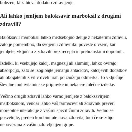
bolezen, ki zahteva dodatno zdravljenje.
Ali lahko jemljem baloksavir marboksil z drugimi
zdravili?
Baloksavir marboksil lahko medsebojno deluje z nekaterimi zdravili,
zato je pomembno, da svojemu zdravniku poveste o vsem, kar
jemljete, vključno z zdravili brez recepta in prehranskimi dopolnili.
Izdelki, ki vsebujejo kalcij, magnezij ali aluminij, lahko ovirajo
absorpcijo, zato se izogibajte jemanju antacidov, kalcijevih dodatkov
ali obogatenih živil v dveh urah po zaužitju odmerka. To vključuje
številne multivitaminske pripravke in nekatere mlečne izdelke.
Večino drugih zdravil lahko varno jemljete z baloksavirjem
marboksilom, vendar lahko vaš farmacevt ali zdravnik preveri
morebitne interakcije z vašimi specifičnimi zdravili. Vedno se
posvetujte, preden kombinirate nova zdravila, tudi če se zdijo
nepovezana z vašim zdravljenjem gripe.