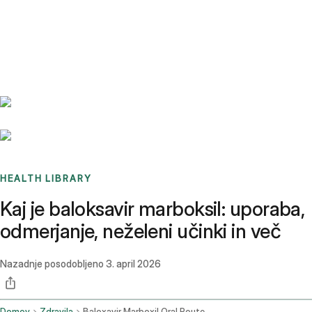
Benchmarks
Stories
FAQ
Sign up / Log in
HEALTH LIBRARY
Kaj je baloksavir marboksil: uporaba,
odmerjanje, neželeni učinki in več
Nazadnje posodobljeno
3. april 2026
Domov
Zdravila
Baloxavir Marboxil Oral Route