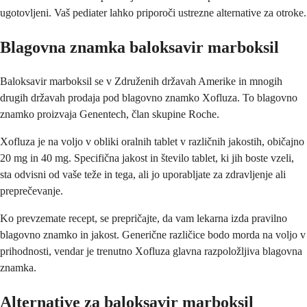
ugotovljeni. Vaš pediater lahko priporoči ustrezne alternative za otroke.
Blagovna znamka baloksavir marboksil
Baloksavir marboksil se v Združenih državah Amerike in mnogih
drugih državah prodaja pod blagovno znamko Xofluza. To blagovno
znamko proizvaja Genentech, član skupine Roche.
Xofluza je na voljo v obliki oralnih tablet v različnih jakostih, običajno
20 mg in 40 mg. Specifična jakost in število tablet, ki jih boste vzeli,
sta odvisni od vaše teže in tega, ali jo uporabljate za zdravljenje ali
preprečevanje.
Ko prevzemate recept, se prepričajte, da vam lekarna izda pravilno
blagovno znamko in jakost. Generične različice bodo morda na voljo v
prihodnosti, vendar je trenutno Xofluza glavna razpoložljiva blagovna
znamka.
Alternative za baloksavir marboksil