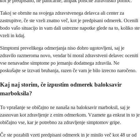
kot je predpisano, ne paničarite, ampak poiščite zdravniško pomoč.
Takoj se obrnite na svojega zdravstvenega delavca ali center za
zastrupitve, če ste vzeli znatno več, kot je predpisani odmerek. Ocenili
bodo vašo situacijo in vam dali ustrezne napotke glede na to, koliko ste
vzeli in kdaj.
Simptomi prevelikega odmerjanja niso dobro ugotovljeni, saj je
zdravilo razmeroma novo, vendar bi moral zdravstveni delavec oceniti
vse nenavadne simptome po jemanju dodatnega zdravila. Ne
poskušajte se izzvati bruhanja, razen če vam je bilo izrecno naročeno.
Kaj naj storim, če izpustim odmerek baloksavir
marboksila?
To vprašanje se običajno ne nanaša na baloksavir marboksil, saj je
zasnovan kot zdravljenje z enim odmerkom. Vzamete ga enkrat in to je
običajno vse, kar je potrebno za zdravljenje simptomov gripe.
Če ste pozabili vzeti predpisani odmerek in je minilo več kot 48 ur od